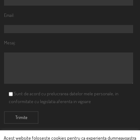
Email:
Mesaj:
Sunt de acord cu prelucrarea datelor mele personale, in
conformitate cu legislatia aferenta in vigoare
Acest website foloseste cookies pentru ca experienta dumneavoastra