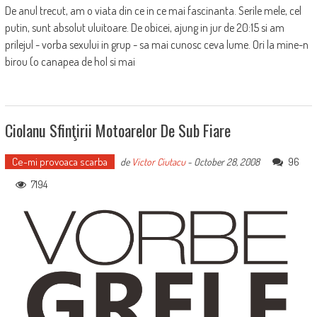
De anul trecut, am o viata din ce in ce mai fascinanta. Serile mele, cel
putin, sunt absolut uluitoare. De obicei, ajung in jur de 20:15 si am
prilejul - vorba sexului in grup - sa mai cunosc ceva lume. Ori la mine-n
birou (o canapea de hol si mai
Ciolanu Sfinţirii Motoarelor De Sub Fiare
Ce-mi provoaca scarba
96
de
Victor Ciutacu
-
October 28, 2008
7194