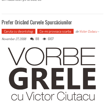
Prefer Oricând Curvele Spurcăciunilor
Caruta cu deontologi
Ce-mi provoaca scarba
de
Victor Ciutacu
-
88
6107
November 27, 2008