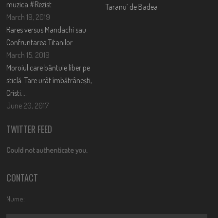
muzica #Rezist
Taranu’ de Badea
March 19, 2019
Rares versus Mandachi sau
Confruntarea Titanilor
March 15, 2019
Moroiul care bântuie liber pe
sticlă. Tare urât îmbătrânești,
Cristi….
June 20, 2017
TWITTER FEED
Could not authenticate you.
CONTACT
Nume: