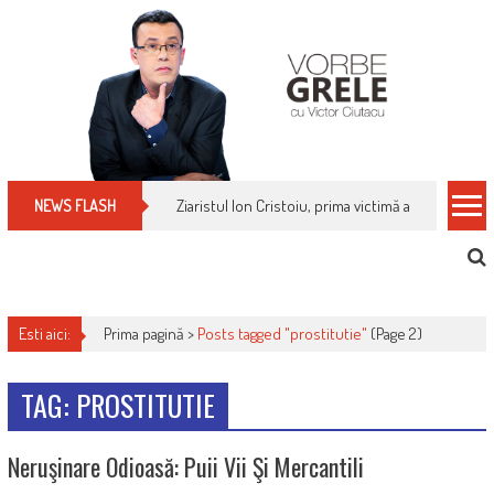
Skip
to
content
Ziaristul Ion Cristoiu, prima victimă a noi cenzuri 
NEWS FLASH
Esti aici:
Prima pagină >
Posts tagged "prostitutie"
(Page 2)
TAG: PROSTITUTIE
Neruşinare Odioasă: Puii Vii Şi Mercantili