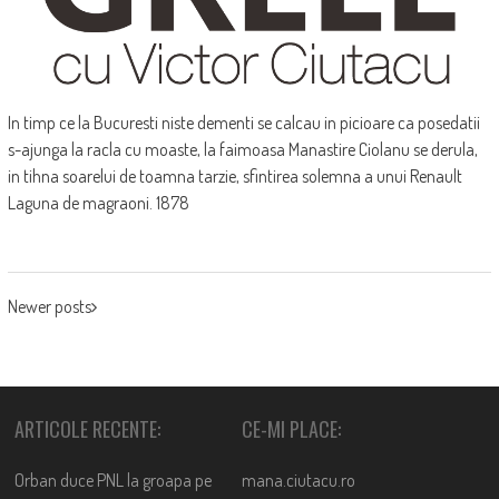
In timp ce la Bucuresti niste dementi se calcau in picioare ca posedatii
s-ajunga la racla cu moaste, la faimoasa Manastire Ciolanu se derula,
in tihna soarelui de toamna tarzie, sfintirea solemna a unui Renault
Laguna de magraoni. 1878
POSTS
Newer posts
NAVIGATION
ARTICOLE RECENTE:
CE-MI PLACE:
Orban duce PNL la groapa pe
mana.ciutacu.ro