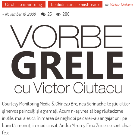
Caruta cu deontologi
Ce dixtractie, ce mishteaux
de
Victor Ciutacu
25
2861
-
November 19, 2008
Courtesy Monitoring Media & Chinezu Bre, nea Sorinache, te ştiu cititor
şi nervos pe inculţi şi agramaţi. Acum n-aş vrea să bag răutacizme
inutile, mai ales că, în marea de neghiobi pe care i-au angajat unii pe
banii tăi munciţi în mod cinstit, Andra Miron şi Ema Zeicescu sunt chiar
fete