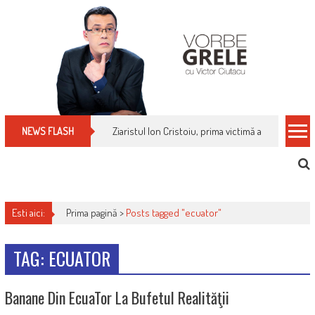
Skip
to
content
Ziaristul Ion Cristoiu, prima victimă a noi cenzuri 
NEWS FLASH
Esti aici:
Prima pagină >
Posts tagged "ecuator"
TAG: ECUATOR
Banane Din EcuaTor La Bufetul Realităţii