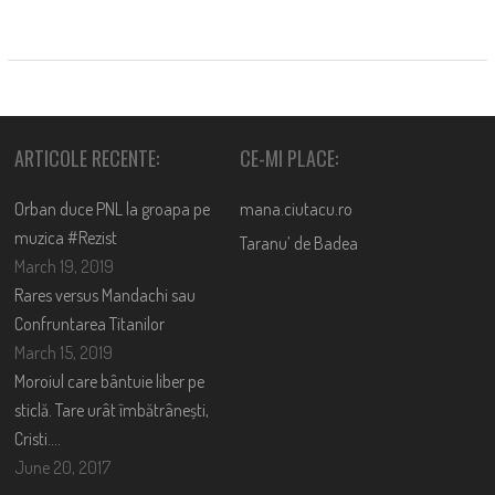
ARTICOLE RECENTE:
CE-MI PLACE:
Orban duce PNL la groapa pe
mana.ciutacu.ro
muzica #Rezist
Taranu’ de Badea
March 19, 2019
Rares versus Mandachi sau
Confruntarea Titanilor
March 15, 2019
Moroiul care bântuie liber pe
sticlă. Tare urât îmbătrânești,
Cristi….
June 20, 2017