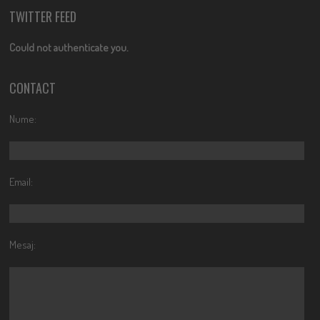
TWITTER FEED
Could not authenticate you.
CONTACT
Nume:
Email:
Mesaj: