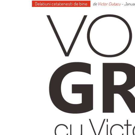
Delatiuni cetatenesti de bine
de
Victor Ciutacu
-
Januar