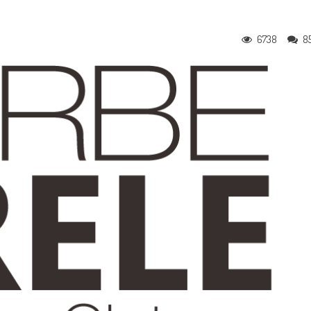
6738
8