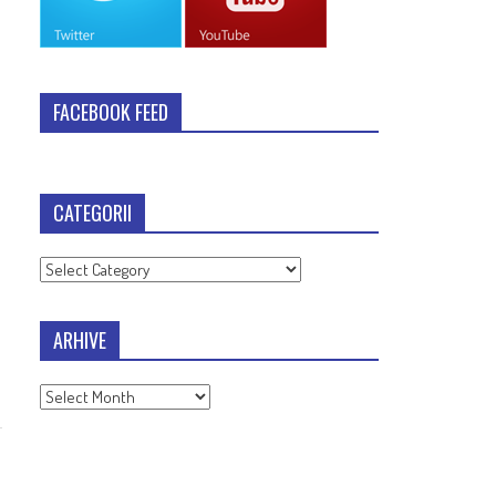
FACEBOOK FEED
CATEGORII
Categorii
ARHIVE
Arhive