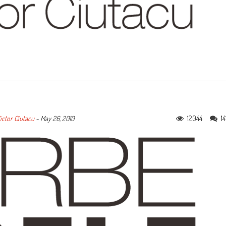
12044
14
ictor Ciutacu
-
May 26, 2010