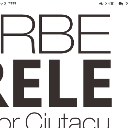
3000
3
y 15, 2009