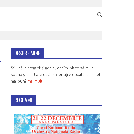
DESPRE MINE
Știu că-s arogant și genial, dar îmi place să mi-o
spună și alții. Oare o să mă iertați vreodată că-s cel
mai bun?
mai mult
2
RECLAME