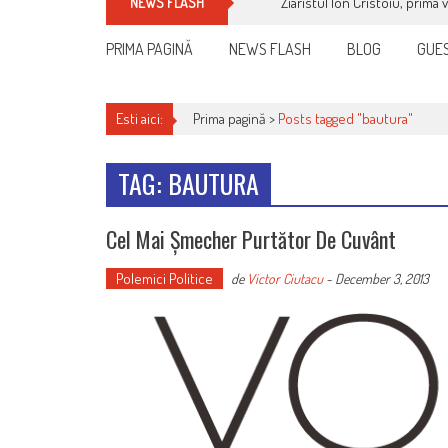
Ziaristul Ion Cristoiu, prima 
NEWS FLASH
PRIMA PAGINĂ
NEWS FLASH
BLOG
GUES
Esti aici:
Prima pagină >
Posts tagged "bautura"
TAG: BAUTURA
Cel Mai Șmecher Purtător De Cuvânt
Polemici Politice
de
Victor Ciutacu
-
December 3, 2013