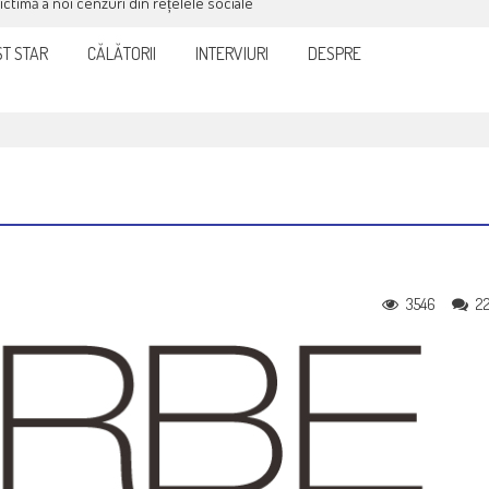
victimă a noi cenzuri din rețelele sociale
T STAR
CĂLĂTORII
INTERVIURI
DESPRE
3546
2