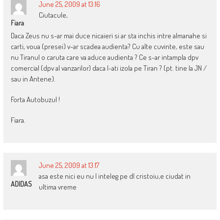
June 25, 2009 at 13:16
Ciutacule,
Fiara
Daca Zeus nu s-ar mai duce nicaieri si ar sta inchis intre almanahe si
carti, voua (presei) v-ar scadea audienta? Cu alte cuvinte, este sau
nu Tiranul o caruta care va aduce audienta ? Ce s-ar intampla dpv
comercial (dpv al vanzarilor) daca l-ati izola pe Tiran ? (pt. tine la JN /
sau in Antene).
Forta Autobuzul !
Fiara.
June 25, 2009 at 13:17
asa este nici eu nu l inteleg pe dl cristoiu,e ciudat in
ADIDAS
ultima vreme