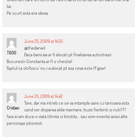
tai.
Pe scurt asta era ideea.
June 25, 2009 at 14:25
@thedaniel:
T600
Daca banii aia ar fi alocati pt finalizarea autostrazii
Bucuresti-Constanta ar fi o chestie!
Faptul ca slo’bocu’ nu i-a alocat pt asa ceva este ff grav!
June 25, 2009 at 14:42
Tare, dar ma intreb ce se va intampla oare cu tarisoara asta
Cristian
cand vor disparea alde:marinare, buze fierbinti si nuti???
fara ei am duce o viata tihnita si linistita… sau vom inventa iarasi alte
personaje pitoresti.