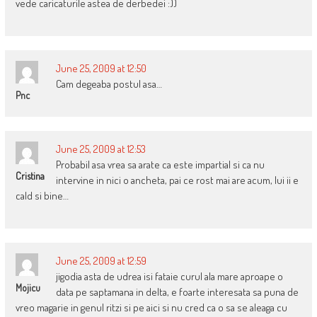
vede caricaturile astea de derbedei :))
June 25, 2009 at 12:50
Cam degeaba postul asa…
Pnc
June 25, 2009 at 12:53
Probabil asa vrea sa arate ca este impartial si ca nu
Cristina
intervine in nici o ancheta, pai ce rost mai are acum, lui ii e
cald si bine…
June 25, 2009 at 12:59
jigodia asta de udrea isi fataie curul ala mare aproape o
Mojicu
data pe saptamana in delta, e foarte interesata sa puna de
vreo magarie in genul ritzi si pe aici si nu cred ca o sa se aleaga cu