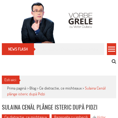
Skip
to
content
Cum îți schimbi, rapid, gratuit și eficient, furniz
NEWS FLASH
Esti aici:
Prima pagină >
Blog
>
Ce dixtractie, ce mishteaux
>
Sulaina Cenăl
plânge isteric după Pidzi
SULAINA CENĂL PLÂNGE ISTERIC DUPĂ PIDZI
Ce dixtractie, ce mishteaux
Rezervaţia cu imbecili
de
Victor