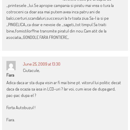
,,printesele ,,lui.Se apropie campania si piratu mai vrea o tura la
cotroceni ca doar asa mai putem avea inca patru ani de
balci,certuri,scandaluri,succesuri la tv toata ziua.Sa-l ia si pe
,,PINGELICA,,ca doar e nevoie de ,,sageti,,tot timpul.Sa traiti
bine,fomistilor!!!ne transmite piratul din nou.Cam atit de la
asociatia,,GONDOLE FARA FRONTIERE,,
June 25, 2009 at 13:30
Ciutacule,
Fiara
Adica daca ar sta dupa visin ar fi mai bine pt. viitorul lui politic decat
daca da ocazia sa iasa in LCD-uri ? Iar voi, cum iese de dupa gard,
pac-pac dupa el ?
Forta Autobuzul !
Fiara.