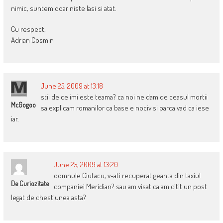
nimic, suntem doar niste lasi si atat.
Cu respect,
Adrian Cosmin
June 25, 2009 at 13:18
stii de ce imi este teama? ca noi ne dam de ceasul mortii
McGogoo
sa explicam romanilor ca base e nociv si parca vad ca iese
iar.
June 25, 2009 at 13:20
domnule Ciutacu, v-ati recuperat geanta din taxiul
De Curiozitate
companiei Meridian? sau am visat ca am citit un post
legat de chestiunea asta?