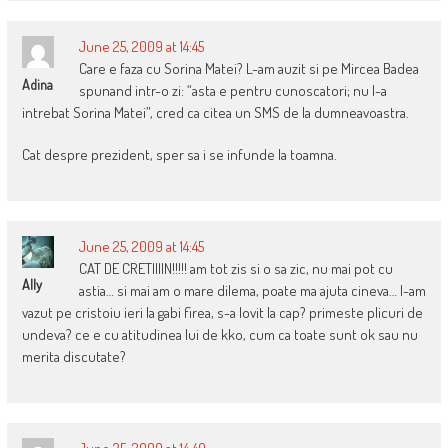
June 25, 2009 at 14:45
Care e faza cu Sorina Matei? L-am auzit si pe Mircea Badea
Adina
spunand intr-o zi: “asta e pentru cunoscatori; nu l-a
intrebat Sorina Matei”, cred ca citea un SMS de la dumneavoastra.
Cat despre prezident, sper sa i se infunde la toamna.
June 25, 2009 at 14:45
CAT DE CRETIIIIN!!!!! am tot zis si o sa zic, nu mai pot cu
Ally
astia… si mai am o mare dilema, poate ma ajuta cineva… l-am
vazut pe cristoiu ieri la gabi firea, s-a lovit la cap? primeste plicuri de
undeva? ce e cu atitudinea lui de kko, cum ca toate sunt ok sau nu
merita discutate?