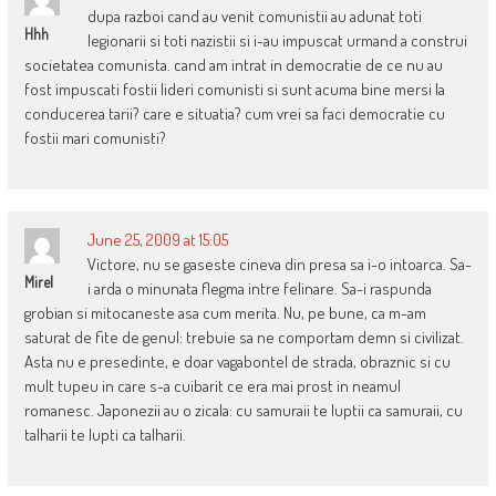
dupa razboi cand au venit comunistii au adunat toti
Hhh
legionarii si toti nazistii si i-au impuscat urmand a construi
societatea comunista. cand am intrat in democratie de ce nu au
fost impuscati fostii lideri comunisti si sunt acuma bine mersi la
conducerea tarii? care e situatia? cum vrei sa faci democratie cu
fostii mari comunisti?
June 25, 2009 at 15:05
Victore, nu se gaseste cineva din presa sa i-o intoarca. Sa-
Mirel
i arda o minunata flegma intre felinare. Sa-i raspunda
grobian si mitocaneste asa cum merita. Nu, pe bune, ca m-am
saturat de fite de genul: trebuie sa ne comportam demn si civilizat.
Asta nu e presedinte, e doar vagabontel de strada, obraznic si cu
mult tupeu in care s-a cuibarit ce era mai prost in neamul
romanesc. Japonezii au o zicala: cu samuraii te luptii ca samuraii, cu
talharii te lupti ca talharii.