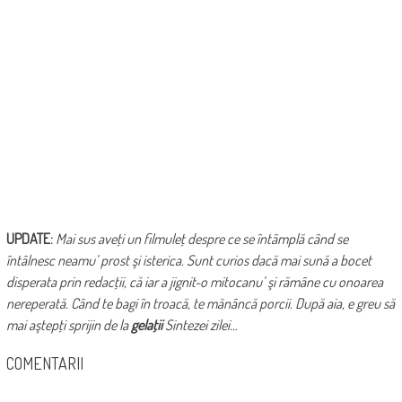
UPDATE:
Mai sus aveţi un filmuleţ despre ce se întâmplă când se
întâlnesc neamu’ prost şi isterica. Sunt curios dacă mai sună a bocet
disperata prin redacţii, că iar a jignit-o mitocanu’ şi rămâne cu onoarea
nereperată. Când te bagi în troacă, te mănâncă porcii. După aia, e greu să
mai aştepţi sprijin de la
gelaţii
Sintezei zilei…
COMENTARII