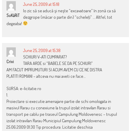
June 25, 2009 at 15:18
Io zic să se aducă şi neşte “excavatoare” în zonă ca să
SuKăRiT
dezgrope (măcar o parte din) “scheleţi” … Altfel, tot
degeaba!
June 25, 2009 at 15:38
SCHIURI V-ATI CUMPARAT?
Crivi
TARA ARDE si “BABELE SE DA PE SCHIURI”
AM FACUT IMPRUMUTURI SI ACUM AVEM CU CE NE DISTRA
PLATITI ROMANI – altceva nu mai aveti ce face…
SURSA: e-licitatie.ro
1.
Proiectare si executie amenajare partie de schi omologata in
masivul Rarau cu conexiune la trupul izolat intravilan Rarau si
transport pe cablu pe traseul Campulung Moldovenesc – trupul
izolat intravilan Rarau Municipiul Campulung Moldovenesc
25.06.2009 01:30 Tip procedura: Licitatie deschisa