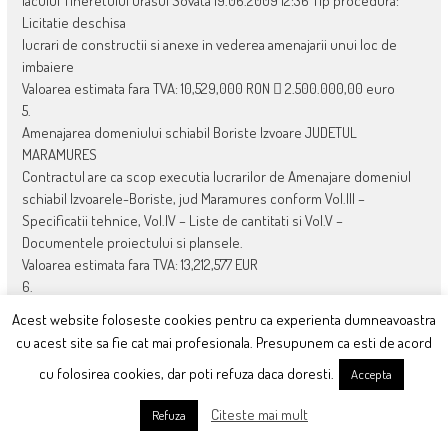
lacului Tineretului Orasul Sovata 19.06.2009 12:36 Tip procedura:
Licitatie deschisa
lucrari de constructii si anexe in vederea amenajarii unui loc de
imbaiere
Valoarea estimata fara TVA: 10,529,000 RON  2.500.000,00 euro
5.
Amenajarea domeniului schiabil Boriste Izvoare JUDETUL
MARAMURES
Contractul are ca scop executia lucrarilor de Amenajare domeniul
schiabil Izvoarele-Boriste, jud Maramures conform Vol.III –
Specificatii tehnice, Vol.IV – Liste de cantitati si Vol.V –
Documentele proiectului si plansele.
Valoarea estimata fara TVA: 13,212,577 EUR
6.
Imbunatatirea domeniului schiabil al Satiunii Predeal
Acest website foloseste cookies pentru ca experienta dumneavoastra
Reactualizare proiect tehnic, lucrari de executie
cu acest site sa fie cat mai profesionala. Presupunem ca esti de acord
Valoarea estimata fara TVA: 17,092,437 RON  4.000.000,00 euro
cu folosirea cookies, dar poti refuza daca doresti.
7.
Accepta
AMENAJARE DOMENIU SCHIABIL GUTAIUL DOAMNEI – CAVNIC” ORASUL
Citeste mai mult
Refuza
CAVNIC (PRIMARIA ORASULUI CAVNIC)
Amenajarea domeniului schiabil Gutaiul Doamnei Cavnic, vizeaza