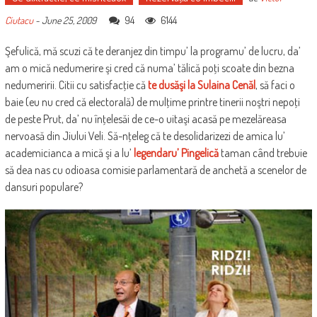
94
6144
Ciutacu
-
June 25, 2009
Şefulică, mă scuzi că te deranjez din timpu’ la programu’ de lucru, da’
am o mică nedumerire şi cred că numa’ tălică poţi scoate din bezna
nedumeririi. Citii cu satisfacţie că
te dusăşi la Sulaina Cenăl
, să faci o
baie (eu nu cred că electorală) de mulţime printre tinerii noştri nepoţi
de peste Prut, da’ nu înţelesăi de ce-o uitaşi acasă pe mezelăreasa
nervoasă din Jiului Veli. Să-nţeleg că te desolidarizezi de amica lu’
academicianca a mică şi a lu’
legendaru’ Pingelică
taman când trebuie
să dea nas cu odioasa comisie parlamentară de anchetă a scenelor de
dansuri populare?