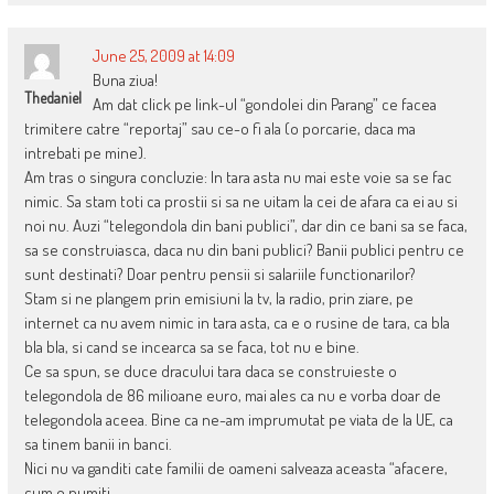
June 25, 2009 at 14:09
Buna ziua!
Thedaniel
Am dat click pe link-ul “gondolei din Parang” ce facea
trimitere catre “reportaj” sau ce-o fi ala (o porcarie, daca ma
intrebati pe mine).
Am tras o singura concluzie: In tara asta nu mai este voie sa se fac
nimic. Sa stam toti ca prostii si sa ne uitam la cei de afara ca ei au si
noi nu. Auzi “telegondola din bani publici”, dar din ce bani sa se faca,
sa se construiasca, daca nu din bani publici? Banii publici pentru ce
sunt destinati? Doar pentru pensii si salariile functionarilor?
Stam si ne plangem prin emisiuni la tv, la radio, prin ziare, pe
internet ca nu avem nimic in tara asta, ca e o rusine de tara, ca bla
bla bla, si cand se incearca sa se faca, tot nu e bine.
Ce sa spun, se duce dracului tara daca se construieste o
telegondola de 86 milioane euro, mai ales ca nu e vorba doar de
telegondola aceea. Bine ca ne-am imprumutat pe viata de la UE, ca
sa tinem banii in banci.
Nici nu va ganditi cate familii de oameni salveaza aceasta “afacere,
cum o numiti.