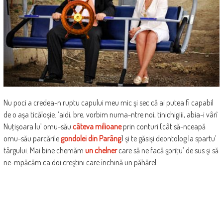
Nu poci a credea-n ruptu capului meu mic şi sec că ai putea fi capabil
de o aşa ticăloşie. ‘aidi, bre, vorbim numa-ntre noi, tinichigiii, abia-i vârî
Nuţişoara lu’ omu-său
câteva milioane
prin conturi (cât să-nceapă
omu-său parcările
gondolei din Parâng
) şi te găsişi deontolog la spartu’
târgului. Mai bine chemăm
un chelner
care să ne facă şpriţu’ de sus şi să
ne-mpăcăm ca doi creştini care închină un păhărel.