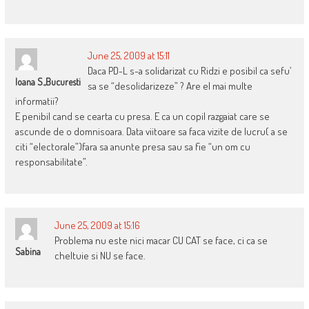
June 25, 2009 at 15:11
Daca PD-L s-a solidarizat cu Ridzi e posibil ca sefu’
Ioana S.,Bucuresti
sa se “desolidarizeze” ? Are el mai multe
informatii?
E penibil cand se cearta cu presa. E ca un copil razgaiat care se
ascunde de o domnisoara. Data viitoare sa faca vizite de lucru( a se
citi “electorale”)fara sa anunte presa sau sa fie “un om cu
responsabilitate”.
June 25, 2009 at 15:16
Problema nu este nici macar CU CAT se face, ci ca se
Sabina
cheltuie si NU se face.