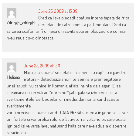
June 25, 2009 at 15:09
Cred ca i s-a pleostit coafura intens tapata de frica
Zdringhi_zdringhi
cercetarii de catre comisia parlamentara. Cred ca
salvarea coafurii ar fi o mesa din suvita supremului, zeci de comisii
n-au reusit s-o clinteasca.
June 25, 2009 at 15:11
Mai toata ‘spuma’ societatii – ‘oameni cu cap’, cu o gandire
I. Iuliana
matura – detecteaza anumite semnale premergatoare
unei ‘eruptii vulcanice’ in Romania, aflata inainte de alegeri. Ei se
aseamana cu ‘un vulcan “dormind”‘ gata-gata sa izbucneasca la
avertismentele ‘derbedeilor’ din media, dar numai cand aceste
avertismente
vor fi precise, si numai cand TOATA PRESA si media in general, isi vor
uni fortele si vor prelua rolul de ‘activatori ai vulcanului’, care odata
‘ignited’ isi va varsa ‘lava’, maturand haita care ne-a adus la disperare,
saracie, etc.