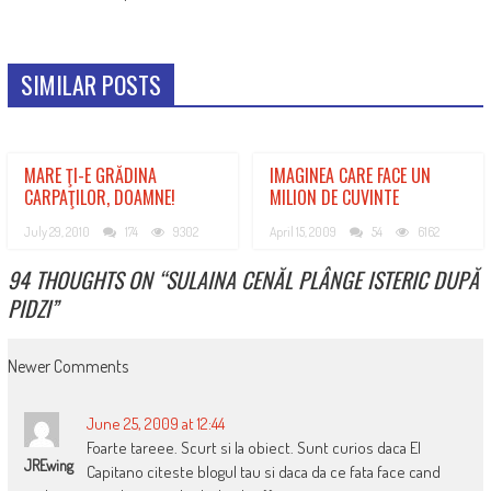
SIMILAR POSTS
MARE ŢI-E GRĂDINA
IMAGINEA CARE FACE UN
CARPAŢILOR, DOAMNE!
MILION DE CUVINTE
July 29, 2010
174
9302
April 15, 2009
54
6162
94 THOUGHTS ON “
SULAINA CENĂL PLÂNGE ISTERIC DUPĂ
PIDZI
”
COMMENT
Newer Comments
NAVIGATION
June 25, 2009 at 12:44
Foarte tareee. Scurt si la obiect. Sunt curios daca El
JREwing
Capitano citeste blogul tau si daca da ce fata face cand