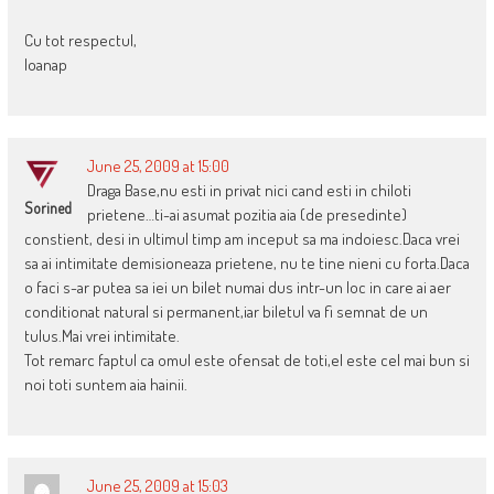
Cu tot respectul,
Ioanap
June 25, 2009 at 15:00
Draga Base,nu esti in privat nici cand esti in chiloti
Sorined
prietene…ti-ai asumat pozitia aia (de presedinte)
constient, desi in ultimul timp am inceput sa ma indoiesc.Daca vrei
sa ai intimitate demisioneaza prietene, nu te tine nieni cu forta.Daca
o faci s-ar putea sa iei un bilet numai dus intr-un loc in care ai aer
conditionat natural si permanent,iar biletul va fi semnat de un
tulus.Mai vrei intimitate.
Tot remarc faptul ca omul este ofensat de toti,el este cel mai bun si
noi toti suntem aia hainii.
June 25, 2009 at 15:03