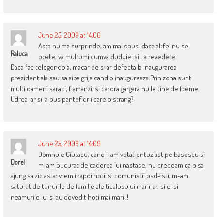
June 25, 2009 at 14:06
Asta nu ma surprinde, am mai spus, daca altfel nu se
Raluca
poate, va multumi cumva duduiei si La revedere.
Daca fac telegondola, macar de s-ar defecta la inaugurarea
prezidentiala sau sa aiba grija cand o inaugureaza.Prin zona sunt
multi oameni saraci, flamanzi, si carora gargara nu le tine de foame.
Udrea iar si-a pus pantofiorii care o strang?
June 25, 2009 at 14:09
Domnule Ciutacu, cand l-am votat entuziast pe basescu si
Dorel
m-am bucurat de caderea lui nastase, nu credeam ca o sa
ajung sa zic asta: vrem inapoi hotii si comunistii psd-isti, m-am
saturat de tunurile de familie ale ticalosului marinar, si el si
neamurile lui s-au dovedit hoti mai mari !!