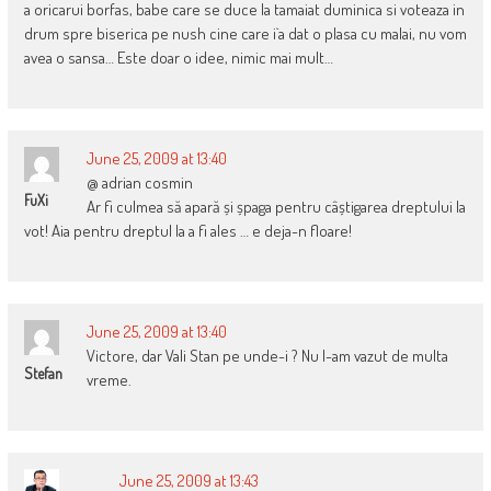
a oricarui borfas, babe care se duce la tamaiat duminica si voteaza in
drum spre biserica pe nush cine care i`a dat o plasa cu malai, nu vom
avea o sansa… Este doar o idee, nimic mai mult…
June 25, 2009 at 13:40
@ adrian cosmin
FuXi
Ar fi culmea să apară și șpaga pentru câștigarea dreptului la
vot! Aia pentru dreptul la a fi ales … e deja-n floare!
June 25, 2009 at 13:40
Victore, dar Vali Stan pe unde-i ? Nu l-am vazut de multa
Stefan
vreme.
June 25, 2009 at 13:43