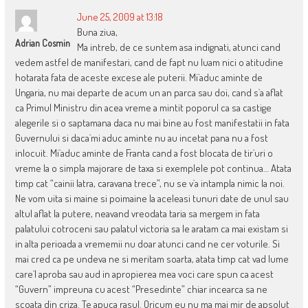
June 25, 2009 at 13:18
Buna ziua,
Adrian Cosmin
Ma intreb, de ce suntem asa indignati, atunci cand
vedem astfel de manifestari, cand de fapt nu luam nici o atitudine
hotarata fata de aceste excese ale puterii. Mi`aduc aminte de
Ungaria, nu mai departe de acum un an parca sau doi, cand s`a aflat
ca Primul Ministru din acea vreme a mintit poporul ca sa castige
alegerile si o saptamana daca nu mai bine au fost manifestatii in fata
Guvernului si daca`mi aduc aminte nu au incetat pana nu a fost
inlocuit. Mi`aduc aminte de Franta cand a fost blocata de tir`uri o
vreme la o simpla majorare de taxa si exemplele pot continua… Atata
timp cat “cainii latra, caravana trece”, nu se v`a intampla nimic la noi.
Ne vom uita si maine si poimaine la aceleasi tunuri date de unul sau
altul aflat la putere, neavand vreodata taria sa mergem in fata
palatului cotroceni sau palatul victoria sa le aratam ca mai existam si
in alta perioada a vrememii nu doar atunci cand ne cer voturile. Si
mai cred ca pe undeva ne si meritam soarta, atata timp cat vad lume
care`l aproba sau aud in apropierea mea voci care spun ca acest
“Guvern” impreuna cu acest “Presedinte” chiar incearca sa ne
scoata din criza. Te apuca rasul. Oricum eu nu ma mai mir de apsolut