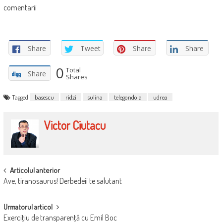
comentarii
Share
Tweet
Share
Share
0
Total
Share
Shares
Tagged
basescu
ridzi
sulina
telegondola
udrea
Victor Ciutacu
POST
Articolul anterior
Ave, tiranosaurus! Derbedeii te salutant
NAVIGATION
Urmatorul articol
Exerciţiu de transparenţă cu Emil Boc