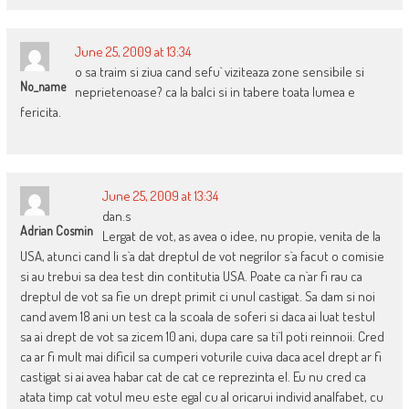
June 25, 2009 at 13:34
o sa traim si ziua cand sefu` viziteaza zone sensibile si
No_name
neprietenoase? ca la balci si in tabere toata lumea e
fericita.
June 25, 2009 at 13:34
dan.s
Adrian Cosmin
Lergat de vot, as avea o idee, nu propie, venita de la
USA, atunci cand li s`a dat dreptul de vot negrilor s`a facut o comisie
si au trebui sa dea test din contitutia USA. Poate ca n`ar fi rau ca
dreptul de vot sa fie un drept primit ci unul castigat. Sa dam si noi
cand avem 18 ani un test ca la scoala de soferi si daca ai luat testul
sa ai drept de vot sa zicem 10 ani, dupa care sa ti`l poti reinnoii. Cred
ca ar fi mult mai dificil sa cumperi voturile cuiva daca acel drept ar fi
castigat si ai avea habar cat de cat ce reprezinta el. Eu nu cred ca
atata timp cat votul meu este egal cu al oricarui individ analfabet, cu