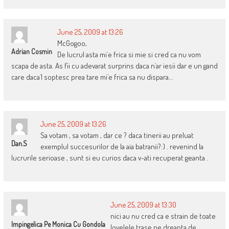
June 25, 2009 at 13:26
McGogoo,
Adrian Cosmin
De lucrul asta mi`e frica si mie si cred ca nu vom
scapa de asta. As fii cu adevarat surprins daca n`ar iesii dar e un gand
care daca`l soptesc prea tare mi`e frica sa nu dispara…
June 25, 2009 at 13:26
Sa votam , sa votam , dar ce ? daca tinerii au preluat
Dan.s
exemplul succesurilor de la aia batranii?:) . revenind la
lucrurile serioase , sunt si eu curios daca v-ati recuperat geanta .
June 25, 2009 at 13:30
nici au nu cred ca e strain de toate
Impingelica Pe Monica Cu Gondola
lovelele trase pe dreapta de