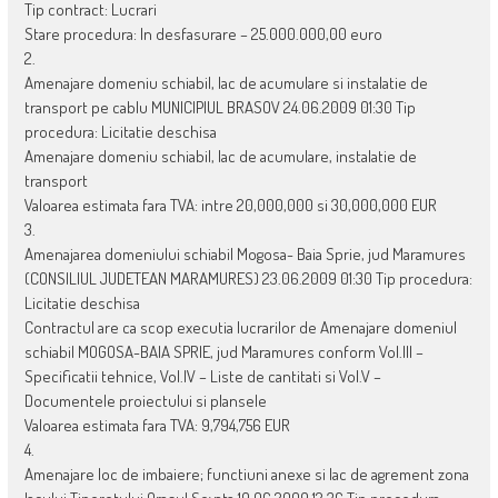
Tip contract: Lucrari
Stare procedura: In desfasurare – 25.000.000,00 euro
2.
Amenajare domeniu schiabil, lac de acumulare si instalatie de
transport pe cablu MUNICIPIUL BRASOV 24.06.2009 01:30 Tip
procedura: Licitatie deschisa
Amenajare domeniu schiabil, lac de acumulare, instalatie de
transport
Valoarea estimata fara TVA: intre 20,000,000 si 30,000,000 EUR
3.
Amenajarea domeniului schiabil Mogosa- Baia Sprie, jud Maramures
(CONSILIUL JUDETEAN MARAMURES) 23.06.2009 01:30 Tip procedura:
Licitatie deschisa
Contractul are ca scop executia lucrarilor de Amenajare domeniul
schiabil MOGOSA-BAIA SPRIE, jud Maramures conform Vol.III –
Specificatii tehnice, Vol.IV – Liste de cantitati si Vol.V –
Documentele proiectului si plansele
Valoarea estimata fara TVA: 9,794,756 EUR
4.
Amenajare loc de imbaiere; functiuni anexe si lac de agrement zona