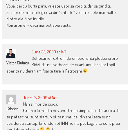
Voua, cei cu burta plina, va este usor sa vorbiti, dar sa ganditi…
Sa mor de mai inteleg ceva din “criticile” voastre, cele mai multe
dintre ele fiind inutile.
Numai bine! – daca mai pot spera asta.
June 25, 2009 at 14:11
@thedaniel: extrem de emotionanta pledoaria pro-
Victor Ciutacu
Ridzi, da’ noi vorbeam de cuantumul banilor topiti.
sper ca nu deranjam foarte tare la Petrosani
June 25, 2009 at 14:12
Mah si mor de ciuda:
Cristian
Eu am o firma din nov anul trecut,impozit forfetar cica tb
sa platesc,nu sunt startup pt ca numai cei din anul asta sunt
cosiderati startup, la fonduri pt IMM nu ma pot baga cica sunt prea
nou (da nu startup
)