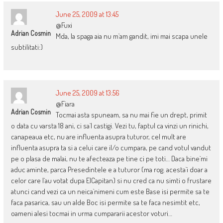
June 25, 2009 at 13:45
@Fuxi
Adrian Cosmin
Mda, la spaga aia nu m`am gandit, imi mai scapa unele
subtilitati:)
June 25, 2009 at 13:56
@Fiara
Adrian Cosmin
Tocmai asta spuneam, sa nu mai fie un drept, primit
o data cu varsta 18 ani, ci sa`l castigi. Vezi tu, faptul ca vinzi un rinichi,
canapeaua etc, nu are influenta asupra tuturor, cel mult are
influenta asupra ta si a celui care il/o cumpara, pe cand votul vandut
pe o plasa de malai, nu te afecteaza pe tine ci pe toti… Daca bine`mi
aduc aminte, parca Presedintele e a tuturor (ma rog. acesta`i doar a
celor care l`au votat dupa ElCapitan) si nu cred ca nu simti o frustare
atunci cand vezi ca un neica`nimeni cum este Base isi permite sa te
faca pasarica, sau un alde Boc isi permite sa te faca nesimtit etc,
oameni alesi tocmai in urma cumpararii acestor voturi…