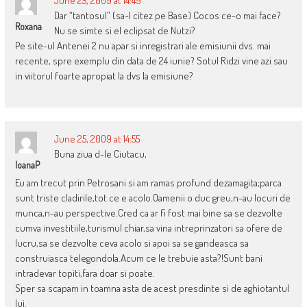
June 25, 2009 at 14:49
Dar “tantosul” (sa-l citez pe Base) Cocos ce-o mai face?
Roxana
Nu se simte si el eclipsat de Nutzi?
Pe site-ul Antenei 2 nu apar si inregistrari ale emisiunii dvs. mai
recente, spre exemplu din data de 24 iunie? Sotul Ridzi vine azi sau
in viitorul foarte apropiat la dvs la emisiune?
June 25, 2009 at 14:55
Buna ziua d-le Ciutacu,
IoanaP
Eu am trecut prin Petrosani si am ramas profund dezamagita;parca
sunt triste cladirile,tot ce e acolo.Oamenii o duc greu,n-au locuri de
munca,n-au perspective.Cred ca ar fi fost mai bine sa se dezvolte
cumva investitiile,turismul chiar,sa vina intreprinzatori sa ofere de
lucru,sa se dezvolte ceva acolo si apoi sa se gandeasca sa
construiasca telegondola.Acum ce le trebuie asta?!Sunt bani
intradevar topiti,fara doar si poate.
Sper sa scapam in toamna asta de acest presdinte si de aghiotantul
lui.