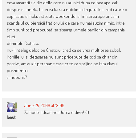
ceva amaratii aia din delta care nu au nici dupa ce bea apa. cat
despre marinelu, tacerea lui si a nobilimii din jurul lui cred ca are o
explicatie simpla, asteapta weekendul si linistirea apelor ca in
scandalul cu piersicii fratiorului de care nu mai auzim nimic. intre
timp sunt toti preocupati sa stearga urmele banilor din campania
ebei.
domnule Ciutacu,
nu-l inteleg deloc pe Cristoiu, cred ca se vrea mult prea subtil,
ironiile lui si detasarea nu sunt pricepute de toti ba chiar din
potriva, am auzit persoane care cred ca sprijina pe fata clanul
prezidential.
a inebunit?
June 25, 2009 at 13:09
Zambetul doamnei Udrea e divin! :))
Ionut