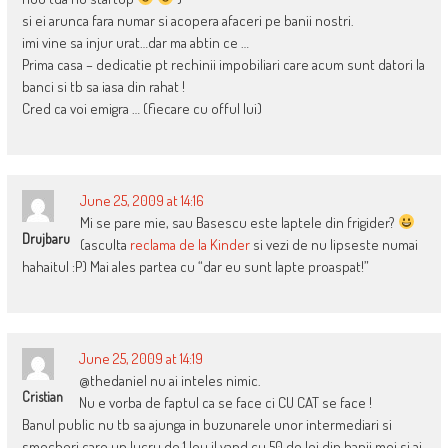
si ei arunca fara numar si acopera afaceri pe banii nostri.
imi vine sa injur urat…dar ma abtin ce …
Prima casa – dedicatie pt rechinii impobiliari care acum sunt datori la
banci si tb sa iasa din rahat !
Cred ca voi emigra … (fiecare cu offul lui)
June 25, 2009 at 14:16
Mi se pare mie, sau Basescu este laptele din frigider?
Drujbaru
(asculta
reclama de la Kinder
si vezi de nu lipseste numai
hahaitul :P) Mai ales partea cu “dar eu sunt lapte proaspat!”
June 25, 2009 at 14:19
@thedaniel nu ai inteles nimic.
Cristian
Nu e vorba de faptul ca se face ci CU CAT se face !
Banul public nu tb sa ajunga in buzunarele unor intermediari si
smecheri care un lucru de 1 leu il vand cu 50 de lei din banii mei si ai