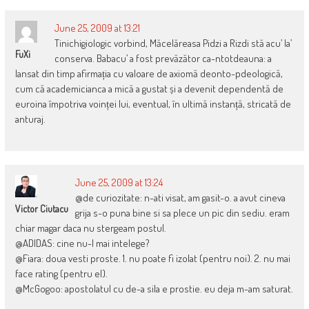
June 25, 2009 at 13:21
Tinichigiologic vorbind, Măcelăreasa Pidzi a Rizdi stă acu’ la’
FuXi
conserva. Babacu’ a fost prevăzător ca-ntotdeauna: a
lansat din timp afirmația cu valoare de axiomă deonto-pdeologică,
cum că academicianca a mică a gustat și a devenit dependentă de
euroina împotriva voinței lui, eventual, în ultimă instanță, stricată de
anturaj.
June 25, 2009 at 13:24
@de curiozitate: n-ati visat, am gasit-o. a avut cineva
Victor Ciutacu
grija s-o puna bine si sa plece un pic din sediu. eram
chiar magar daca nu stergeam postul.
@ADIDAS: cine nu-l mai intelege?
@Fiara: doua vesti proste. 1. nu poate fi izolat (pentru noi). 2. nu mai
face rating (pentru el).
@McGogoo: apostolatul cu de-a sila e prostie. eu deja m-am saturat.