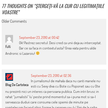
77 THOUGHTS ON “
ŞTERGEŢI-VĂ LA CUR CU LEGITIMAŢIILE
VOASTRE
”
COMMENT
Older Comments
NAVIGATION
September 23, 2010 at 00:42
Ok! Pastrez secretul. Desi cred ca unii deja au interceptat.
FuXi
Dar ce sa faca in contextul asta? Grea viata pentru alde
Andronic si Lazaroiu!
September 23, 2010 at 02:36
In jurnalismul de mahala daca nu canti manele nu
Blog De Cartoteca
esti cu Sexy diva cu Bote cu Poponet sau cu Ote
nu prezinti nici un interes ca persoana publica. Cum intri brusc in
rahat “jurnalistii” lu’ peste prind momentul sa-i puna mot si sa-l
serveasca duduii care consuma cele spemii de minute pe
romtelecom facand zilnic forme la canapea sau lu’ Gigi de la saiba …