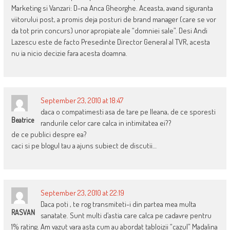
Marketing si Vanzari: D-na Anca Gheorghe. Aceasta, avand siguranta
viitorului post, a promis deja posturi de brand manager (care se vor
da tot prin concurs) unor apropiate ale “domniei sale”. Desi Andi
Lazescu este de facto Presedinte Director General al TVR, acesta
nu ia nicio decizie fara acesta doamna.
September 23, 2010 at 18:47
daca o compatimesti asa de tare pe Ileana, de ce sporesti
Beatrice
randurile celor care calca in intimitatea ei??
de ce publici despre ea?
caci si pe blogul tau a ajuns subiect de discutii…
September 23, 2010 at 22:19
Daca poti , te rog transmiteti-i din partea mea multa
RASVAN
sanatate. Sunt multi d’astia care calca pe cadavre pentru
1% rating. Am vazut vara asta cum au abordat tabloizii “cazul” Madalina