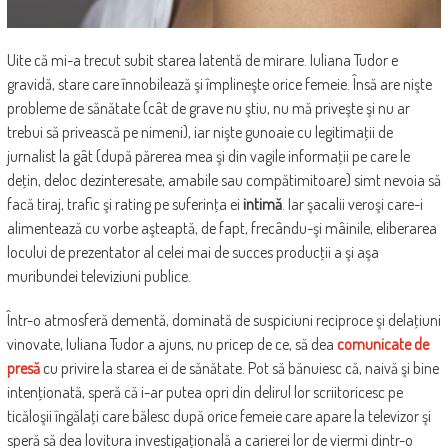
Uite că mi-a trecut subit starea latentă de mirare. Iuliana Tudor e
gravidă, stare care înnobilează şi împlineşte orice femeie. Însă are nişte
probleme de sănătate (cât de grave nu ştiu, nu mă priveşte şi nu ar
trebui să privească pe nimeni), iar nişte gunoaie cu legitimaţii de
jurnalist la gât (după părerea mea şi din vagile informaţii pe care le
deţin, deloc dezinteresate, amabile sau compătimitoare) simt nevoia să
facă tiraj, trafic şi rating pe suferinţa ei
intimă
. Iar şacalii veroşi care-i
alimentează cu vorbe aşteaptă, de fapt, frecându-şi mâinile, eliberarea
locului de prezentator al celei mai de succes producţii a şi aşa
muribundei televiziuni publice.
Într-o atmosferă dementă, dominată de suspiciuni reciproce şi delaţiuni
vinovate, Iuliana Tudor a ajuns, nu pricep de ce, să dea
comunicate de
presă
cu privire la starea ei de sănătate. Pot să bănuiesc că, naivă şi bine
intenţionată, speră că i-ar putea opri din delirul lor scriitoricesc pe
ticăloşii îngălaţi care bălesc după orice femeie care apare la televizor şi
speră să dea lovitura investigaţională a carierei lor de viermi dintr-o