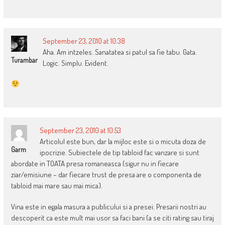
September 23, 2010 at 10:38
Aha. Am intzeles. Sanatatea si patul sa fie tabu. Gata.
Turambar
Logic. Simplu. Evident.
September 23, 2010 at 10:53
Articolul este bun, dar la mijloc este si o micuta doza de
Garm
ipocrizie. Subiectele de tip tabloid fac vanzare si sunt
abordate in TOATA presa romaneasca (sigur nu in fiecare
ziar/emisiune – dar fiecare trust de presa are o componenta de
tabloid mai mare sau mai mica).
Vina este in egala masura a publicului si a presei. Presarii nostri au
descoperit ca este mult mai usor sa faci bani (a se citi rating sau tiraj