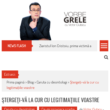
Skip
to
content
Cum îți schimbi, rapid, gratuit și eficient, furniz
NEWS FLASH
Esti aici:
Prima pagină >
Blog
>
Caruta cu deontologi
>
Ştergeţi-vă la cur cu
legitimaţiile voastre
ŞTERGEŢI-VĂ LA CUR CU LEGITIMAŢIILE VOASTRE
Caruta cu deontologi
Ce-mi provoaca scarba
de
Victor Ciutacu
-