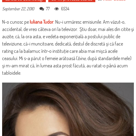
77
6534
September 22, 2010
N-o cunosc pe
Iuliana Tudor
. Nu-i urmăresc emisiunile. Am văzut-o,
accidental, de vreo câteva ori la televizor. Ştiu doar, mai ales din citite şi
auzite, că, la ora asta, e vedeta exponenţială a postului public de
televiziune, că-i muncitoare, dedicată, destul de discretă şi că face
rating ca la balamuc într-o instituţie care abia mai mişcă acele
ceasului. Mi s-a părut o femeie arătoasă (
bine
, după standardele mele)
şi m-am mirat că, în lumea asta prost făcută, au ratat-o până acum
tabloidele.