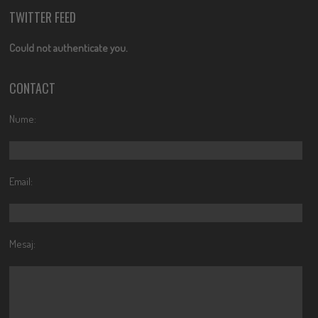
TWITTER FEED
Could not authenticate you.
CONTACT
Nume:
Email:
Mesaj: