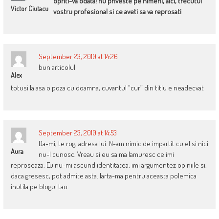
opriti-va odata! nu priveste pe nimeni, aici, trecutul
Victor Ciutacu
vostru profesional si ce aveti sa va reprosati
September 23, 2010 at 14:26
bun articolul
Alex
totusi la asa o poza cu doamna, cuvantul “cur” din titlu e neadecvat
September 23, 2010 at 14:53
Da-mi, te rog, adresa lui. N-am nimic de impartit cu el si nici
Aura
nu-l cunosc. Vreau si eu sa ma lamuresc ce imi
reproseaza. Eu nu-mi ascund identitatea, imi argumentez opiniile si,
daca gresesc, pot admite asta. Iarta-ma pentru aceasta polemica
inutila pe blogul tau.