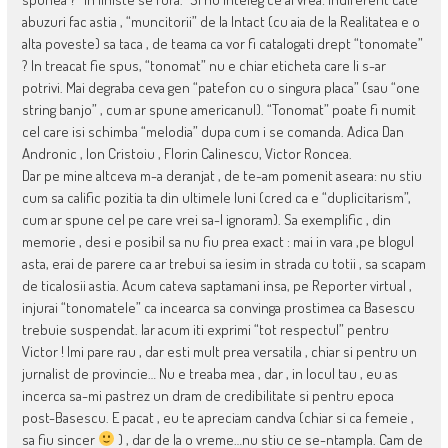
abuzuri fac astia , “muncitorii” de la Intact (cu aia de la Realitatea e o
alta poveste) sa taca , de teama ca vor fi catalogati drept “tonomate”
? In treacat fie spus, “tonomat” nu e chiar eticheta care li s-ar
potrivi. Mai degraba ceva gen “patefon cu o singura placa” (sau “one
string banjo” , cum ar spune americanul). “Tonomat” poate fi numit
cel care isi schimba “melodia” dupa cum i se comanda. Adica Dan
Andronic , Ion Cristoiu , Florin Calinescu, Victor Roncea.
Dar pe mine altceva m-a deranjat , de te-am pomenit aseara: nu stiu
cum sa calific pozitia ta din ultimele luni (cred ca e “duplicitarism”,
cum ar spune cel pe care vrei sa-l ignoram). Sa exemplific , din
memorie , desi e posibil sa nu fiu prea exact : mai in vara ,pe blogul
asta, erai de parere ca ar trebui sa iesim in strada cu totii , sa scapam
de ticalosii astia. Acum cateva saptamani insa, pe Reporter virtual ,
injurai “tonomatele” ca incearca sa convinga prostimea ca Basescu
trebuie suspendat. Iar acum iti exprimi “tot respectul” pentru
Victor ! Imi pare rau , dar esti mult prea versatila , chiar si pentru un
jurnalist de provincie… Nu e treaba mea , dar , in locul tau , eu as
incerca sa-mi pastrez un dram de credibilitate si pentru epoca
post-Basescu. E pacat , eu te apreciam candva (chiar si ca femeie ,
sa fiu sincer
) , dar de la o vreme…nu stiu ce se-ntampla. Cam de