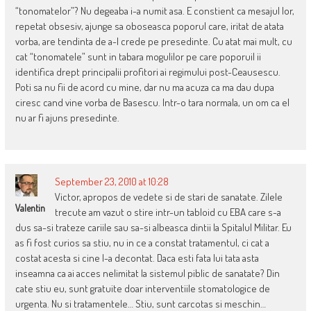
“tonomatelor”? Nu degeaba i-a numit asa. E constient ca mesajul lor,
repetat obsesiv, ajunge sa oboseasca poporul care, iritat de atata
vorba, are tendinta de a-l crede pe presedinte. Cu atat mai mult, cu
cat “tonomatele” sunt in tabara mogulilor pe care poporuil ii
identifica drept principalii profitori ai regimului post-Ceausescu.
Poti sa nu fii de acord cu mine, dar nu ma acuza ca ma dau dupa
ciresc cand vine vorba de Basescu. Intr-o tara normala, un om ca el
nu ar fi ajuns presedinte.
September 23, 2010 at 10:28
Victor, apropos de vedete si de stari de sanatate. Zilele
Valentin
trecute am vazut o stire intr-un tabloid cu EBA care s-a
dus sa-si trateze cariile sau sa-si albeasca dintii la Spitalul Militar. Eu
as fi fost curios sa stiu, nu in ce a constat tratamentul, ci cat a
costat acesta si cine l-a decontat. Daca esti fata lui tata asta
inseamna ca ai acces nelimitat la sistemul piblic de sanatate? Din
cate stiu eu, sunt gratuite doar interventiile stomatologice de
urgenta. Nu si tratamentele… Stiu, sunt carcotas si meschin…