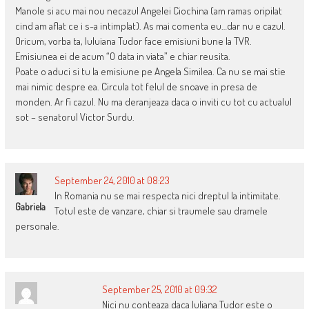
Manole si acu mai nou necazul Angelei Ciochina (am ramas oripilat
cind am aflat ce i s-a intimplat). As mai comenta eu…dar nu e cazul.
Oricum, vorba ta, Iuluiana Tudor face emisiuni bune la TVR.
Emisiunea ei de acum “O data in viata” e chiar reusita.
Poate o aduci si tu la emisiune pe Angela Similea. Ca nu se mai stie
mai nimic despre ea. Circula tot felul de snoave in presa de
monden. Ar fi cazul. Nu ma deranjeaza daca o inviti cu tot cu actualul
sot – senatorul Victor Surdu.
September 24, 2010 at 08:23
In Romania nu se mai respecta nici dreptul la intimitate.
Gabriela
Totul este de vanzare, chiar si traumele sau dramele
personale.
September 25, 2010 at 09:32
Nici nu conteaza daca Iuliana Tudor este o