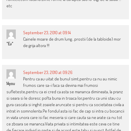
etc
September 23, 2010 at 09:14
Cainele moare de drum lung…prostii (de la tabloide) mor
"eu"
de grija altora !!!
September 23, 2010 at 09:26
Pentru ca au uitat de bunul simt,pentru ca nu au nimic
14you
frumos care sa-i faca sa devina mai frumosi
sufleteste,pentru ca ei cred ca asta se mananca dimineata, la pranz
si seara si le doresc pofta buna in troaca lor,pentru ca unii stau cu
gura cascata si inghit zoaiele aruncate si pentru ca societatea civila a
intrat in somnolenta.Pe fondul asta isi fac de cap si intra cu bocancii
in viata unora care isi fac meseria si care cauta sa ne arate ca nu tot
ce zboara se mananca.Viata privata si intimitatea este ceva ce tine
de fiecare individ in parte si de acord,este tabu si punct.Astfel de