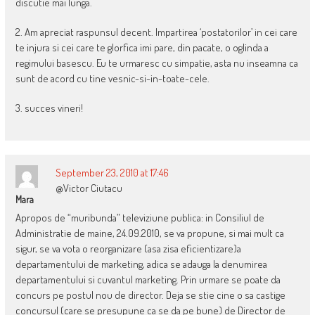
discutie mai lunga.
2. Am apreciat raspunsul decent. Impartirea ‘postatorilor’ in cei care
te injura si cei care te glorfica imi pare, din pacate, o oglinda a
regimului basescu. Eu te urmaresc cu simpatie, asta nu inseamna ca
sunt de acord cu tine vesnic-si-in-toate-cele.
3. succes vineri!
September 23, 2010 at 17:46
@Victor Ciutacu
Mara
Apropos de “muribunda” televiziune publica: in Consiliul de
Administratie de maine, 24.09.2010, se va propune, si mai mult ca
sigur, se va vota o reorganizare (asa zisa eficientizare)a
departamentului de marketing, adica se adauga la denumirea
departamentului si cuvantul marketing. Prin urmare se poate da
concurs pe postul nou de director. Deja se stie cine o sa castige
concursul (care se presupune ca se da pe bune) de Director de