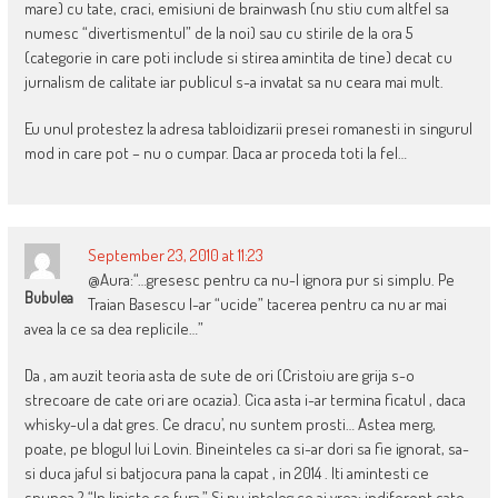
mare) cu tate, craci, emisiuni de brainwash (nu stiu cum altfel sa
numesc “divertismentul” de la noi) sau cu stirile de la ora 5
(categorie in care poti include si stirea amintita de tine) decat cu
jurnalism de calitate iar publicul s-a invatat sa nu ceara mai mult.
Eu unul protestez la adresa tabloidizarii presei romanesti in singurul
mod in care pot – nu o cumpar. Daca ar proceda toti la fel…
September 23, 2010 at 11:23
@Aura:“…gresesc pentru ca nu-l ignora pur si simplu. Pe
Bubulea
Traian Basescu l-ar “ucide” tacerea pentru ca nu ar mai
avea la ce sa dea replicile…”
Da , am auzit teoria asta de sute de ori (Cristoiu are grija s-o
strecoare de cate ori are ocazia). Cica asta i-ar termina ficatul , daca
whisky-ul a dat gres. Ce dracu’, nu suntem prosti… Astea merg,
poate, pe blogul lui Lovin. Bineinteles ca si-ar dori sa fie ignorat, sa-
si duca jaful si batjocura pana la capat , in 2014 . Iti amintesti ce
spunea ? “In liniste se fura.” Si nu inteleg ce ai vrea: indiferent cate