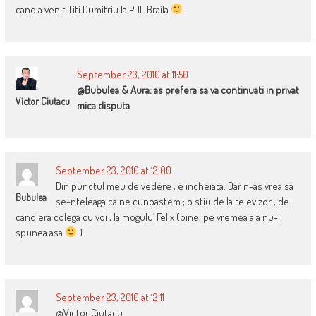
cand a venit Titi Dumitriu la PDL Braila
.
September 23, 2010 at 11:50
@Bubulea & Aura: as prefera sa va continuati in privat
Victor Ciutacu
mica disputa
September 23, 2010 at 12:00
Din punctul meu de vedere , e incheiata. Dar n-as vrea sa
Bubulea
se-nteleaga ca ne cunoastem ; o stiu de la televizor , de
cand era colega cu voi , la mogulu’ Felix (bine, pe vremea aia nu-i
spunea asa
).
September 23, 2010 at 12:11
@Victor Ciutacu