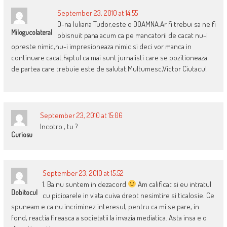
September 23, 2010 at 14:55
D-na Iuliana Tudor,este o DOAMNA.Ar fi trebui sa ne fi
Milogucolateral
obisnuit pana acum ca pe mancatorii de cacat nu-i
opreste nimic,nu-i impresioneaza nimic si deci vor manca in
continuare cacat.Faptul ca mai sunt jurnalisti care se pozitioneaza
de partea care trebuie este de salutat.Multumesc,Victor Ciutacu!
September 23, 2010 at 15:06
Incotro , tu ?
Curiosu
September 23, 2010 at 15:52
1. Ba nu suntem in dezacord
Am calificat si eu intratul
Dobitocul
cu picioarele in viata cuiva drept nesimtire si ticalosie. Ce
spuneam e ca nu incriminez interesul, pentru ca mi se pare, in
fond, reactia fireasca a societatii la invazia mediatica. Asta insa e o