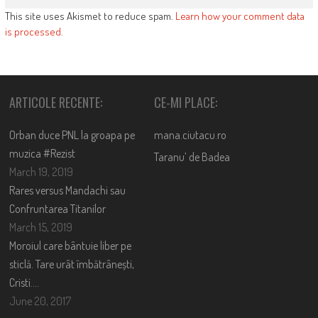
This site uses Akismet to reduce spam.
Learn how your comment data
is processed
.
ARTICOLE RECENTE:
CE-MI PLACE:
Orban duce PNL la groapa pe
mana.ciutacu.ro
muzica #Rezist
Taranu’ de Badea
March 19, 2019
Rares versus Mandachi sau
Confruntarea Titanilor
March 15, 2019
Moroiul care bântuie liber pe
sticlă. Tare urât îmbătrânești,
Cristi….
June 20, 2017