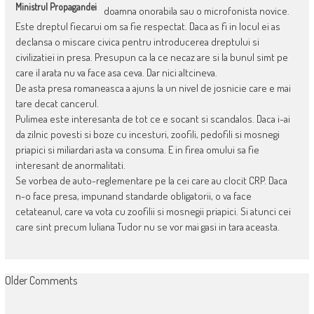
Ministrul Propagandei
doamna onorabila sau o microfonista novice.
Este dreptul fiecarui om sa fie respectat. Daca as fi in locul ei as
declansa o miscare civica pentru introducerea dreptului si
civilizatiei in presa. Presupun ca la ce necaz are si la bunul simt pe
care il arata nu va face asa ceva. Dar nici altcineva.
De asta presa romaneasca a ajuns la un nivel de josnicie care e mai
tare decat cancerul.
Pulimea este interesanta de tot ce e socant si scandalos. Daca i-ai
da zilnic povesti si boze cu incesturi, zoofili, pedofili si mosnegi
priapici si miliardari asta va consuma. E in firea omului sa fie
interesant de anormalitati.
Se vorbea de auto-reglementare pe la cei care au clocit CRP. Daca
n-o face presa, impunand standarde obligatorii, o va face
cetateanul, care va vota cu zoofilii si mosnegii priapici. Si atunci cei
care sint precum Iuliana Tudor nu se vor mai gasi in tara aceasta.
COMMENT
Older Comments
NAVIGATION