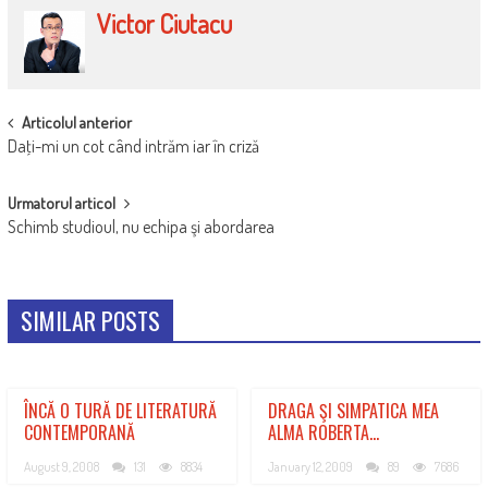
Victor Ciutacu
POST
Articolul anterior
Daţi-mi un cot când intrăm iar în criză
NAVIGATION
Urmatorul articol
Schimb studioul, nu echipa şi abordarea
SIMILAR POSTS
ÎNCĂ O TURĂ DE LITERATURĂ
DRAGA ŞI SIMPATICA MEA
CONTEMPORANĂ
ALMA ROBERTA…
August 9, 2008
131
8834
January 12, 2009
89
7686