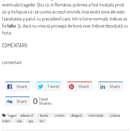
eventuală tragedie. Ştiu că, în România, pulimea a fost învăţată prost
să-şi închipuie că i se cuvine accesul oriunde, însă există zone ale vieţii
(sănătatea şi patul, cu precădere) care, într-o lume normală, trebuie să
fie
tabu
. Şi, dacă nu vrea să priceapă de bună voie, trebuie dezvăţată cu
forţa.
COMENTARII
comentarii
Share
Tweet
Share
Share
0
Total
Share
Shares
Tagged
adevarul
boala
cinism
dezgust
intimitate
iuliana
tudor
sila
spy
tvr