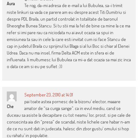
Aura
Te rog, da-mi adresa de e-mail a lui Bubulea, sa-i trimit
niste linkuri sa vada ce parere am eu despre acest Titi Dumitriu si
despre PDL Braila, un partid controlat in totalitate de baronul
Gheorghe Bunea Stancu. Si tu stii mai la fel de bine ca mine la ce ma
refer si imi pare rau ca niciodata nu ai avut ocazia sa spui in
emisiunea ta sau in cele la care esti invitat cum isi face Stancu de
cap in judetul Braila cu sprijinul lui Blaga si al lui Boc si chiar al Elenei
Udrea. Daca nu ma insel, firma Delta ACM este in sfera ei de
influenata. Ii multumesc lui Bubulea ca mi-a dat ocazia sa mai zic inca
o data ce am si eu pe suflet :))
September 23, 2010 at 14:01
pai toate astea pornesc de la bizonu’ elector, maaare
Che
amator de “sa curga sange”. ca in evul mediu, cand se
duceau sa asiste la decapitare cu tot neamu’ lor, prost. si pe cale de
consecinta aia din “presa” de scandal, niste lichele care habar n-am
de ce nu sunt dati in judecata, halesc din zbor gustu’ omului si hop
cu rahatu’ in populatie.