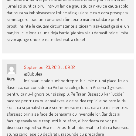
jurnalisti sunt ca pirul intr-un lan de grau,stiu ca n-au ce cauta acolo
dar cauta sa imbolnaveasca tot ce ating.Iuliana e ca o oaza proaspata
si mesagerul traditiei romanesti.Sincer,nu mai am rabdare pentru
prosti,inainte le cautam circumstante si ziceam lasa-i,castiga si ei un
ban,fituicile lor au ajuns deja hartie igienica si au depasit orice limita
si vor ajunge unde le este destinat,la closet.
September 23, 2010 at 09:32
@Bubulea
Aura
Insinuarile tale sunt nedrepte. Nici mie nu-mi place Traian
Basescu, dar consider ca Victor si colegii lui din Antena 3 gresesc
pentru ca nu-l ignora pur si simplu. Pe Traian Basescu l-ar “ucide”
tacerea pentru ca nu ar mai avea la ce sa dea replicile pe care le da.
Exact ca si jurnalistii care scormonesc in rahat, daca nu ii alimentezi,
sfarsesc prin a se face de panarama cu inventiile lor. Dar daca ai
facut greseala sa le respunzi la telefon, ei brodeaza ce vor pe
discutia respectiva. Asa e si Zeus. N-ati observat cu totii ca Basescu,
atunci cand iese cu declaratii, raspunde cu precadere