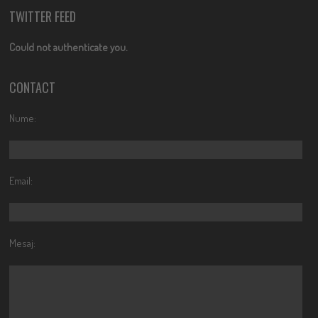
TWITTER FEED
Could not authenticate you.
CONTACT
Nume:
Email:
Mesaj: