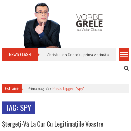
Skip
to
content
Ziaristul Ion Cristoiu, prima victimă a noi cenzuri 
NEWS FLASH
Esti aici:
Prima pagină >
Posts tagged "spy"
TAG: SPY
Ştergeţi-Vă La Cur Cu Legitimaţiile Voastre