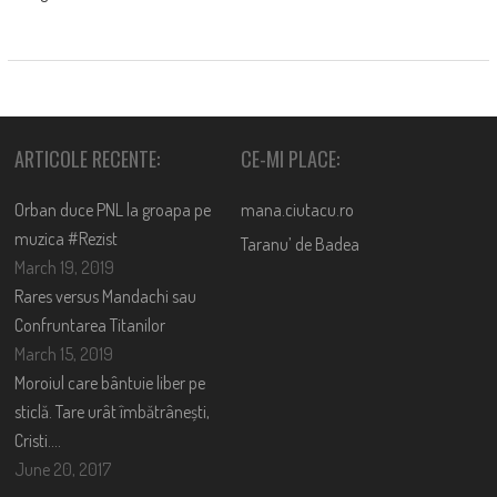
ARTICOLE RECENTE:
CE-MI PLACE:
Orban duce PNL la groapa pe
mana.ciutacu.ro
muzica #Rezist
Taranu’ de Badea
March 19, 2019
Rares versus Mandachi sau
Confruntarea Titanilor
March 15, 2019
Moroiul care bântuie liber pe
sticlă. Tare urât îmbătrânești,
Cristi….
June 20, 2017