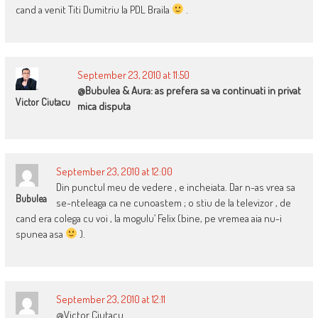
cand a venit Titi Dumitriu la PDL Braila
.
September 23, 2010 at 11:50
@Bubulea & Aura: as prefera sa va continuati in privat
Victor Ciutacu
mica disputa
September 23, 2010 at 12:00
Din punctul meu de vedere , e incheiata. Dar n-as vrea sa
Bubulea
se-nteleaga ca ne cunoastem ; o stiu de la televizor , de
cand era colega cu voi , la mogulu’ Felix (bine, pe vremea aia nu-i
spunea asa
).
September 23, 2010 at 12:11
@Victor Ciutacu