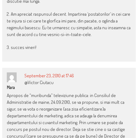
discutie mai lunga.
2. Am apreciat raspunsul decent. Impartirea ‘postatorilor’ in cei care
te injura si cei care te glorfica imi pare, din pacate, o oglinda a
regimului basescu. Eu te urmaresc cu simpatie, asta nu inseamna ca
sunt de acord cu tine vesnic-si-in-toate-cele.
3. succes vineri!
September 23, 2010 at 17:46
@Victor Ciutacu
Mara
Apropos de “muribunda” televiziune publica: in Consiliul de
Administratie de maine, 24.09.2010, se va propune, si mai mult ca
sigur, se va vota o reorganizare (asa zisa eficientizare)a
departamentului de marketing, adica se adauga la denumirea
departamentului si cuvantul marketing. Prin urmare se poate da
concurs pe postul nou de director. Deja se stie cine o sa castige
concursul (care se presupune ca se da pe bune) de Director de