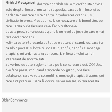
Ministrul Propagandei
doamna onorabila sau o microfonista novice.
Este dreptul fiecarui om sa fie respectat. Daca as fi in locul ei as
declansa o miscare civica pentru introducerea dreptului si
civilizatiei in presa. Presupun ca la ce necaz are si la bunul simt pe
care il arata nu va face asa ceva. Dar nici altcineva.
De asta presa romaneasca a ajuns la un nivel de josnicie care e mai
tare decat cancerul.
Pulimea este interesanta de tot ce e socant si scandalos. Daca i-ai
da zilnic povesti si boze cu incesturi, zoofili, pedofili si mosnegi
priapici si miliardari asta va consuma. E in firea omului sa fie
interesant de anormalitati.
Se vorbea de auto-reglementare pe la cei care au clocit CRP. Daca
n-o face presa, impunand standarde obligatorii, o va face
cetateanul, care va vota cu zoofilii si mosnegii priapici. Si atunci cei
care sint precum Iuliana Tudor nu se vor mai gasi in tara aceasta.
COMMENT
Older Comments
NAVIGATION