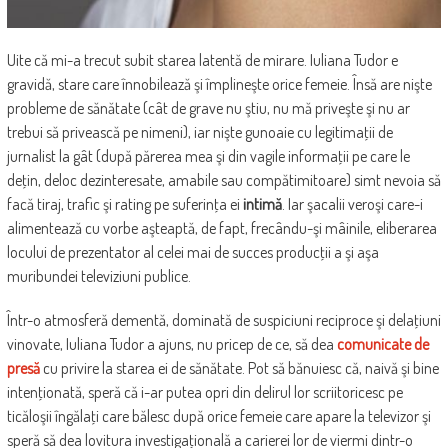
Uite că mi-a trecut subit starea latentă de mirare. Iuliana Tudor e
gravidă, stare care înnobilează şi împlineşte orice femeie. Însă are nişte
probleme de sănătate (cât de grave nu ştiu, nu mă priveşte şi nu ar
trebui să privească pe nimeni), iar nişte gunoaie cu legitimaţii de
jurnalist la gât (după părerea mea şi din vagile informaţii pe care le
deţin, deloc dezinteresate, amabile sau compătimitoare) simt nevoia să
facă tiraj, trafic şi rating pe suferinţa ei
intimă
. Iar şacalii veroşi care-i
alimentează cu vorbe aşteaptă, de fapt, frecându-şi mâinile, eliberarea
locului de prezentator al celei mai de succes producţii a şi aşa
muribundei televiziuni publice.
Într-o atmosferă dementă, dominată de suspiciuni reciproce şi delaţiuni
vinovate, Iuliana Tudor a ajuns, nu pricep de ce, să dea
comunicate de
presă
cu privire la starea ei de sănătate. Pot să bănuiesc că, naivă şi bine
intenţionată, speră că i-ar putea opri din delirul lor scriitoricesc pe
ticăloşii îngălaţi care bălesc după orice femeie care apare la televizor şi
speră să dea lovitura investigaţională a carierei lor de viermi dintr-o