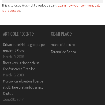
This site uses Akismet to reduce spam.
Learn how your comment data
is processed
.
ARTICOLE RECENTE:
CE-MI PLACE:
Orban duce PNL la groapa pe
mana.ciutacu.ro
muzica #Rezist
Taranu’ de Badea
March 19, 2019
Rares versus Mandachi sau
Confruntarea Titanilor
March 15, 2019
Moroiul care bântuie liber pe
sticlă. Tare urât îmbătrânești,
Cristi….
June 20, 2017