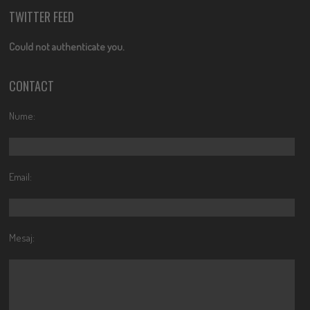
TWITTER FEED
Could not authenticate you.
CONTACT
Nume:
Email:
Mesaj: