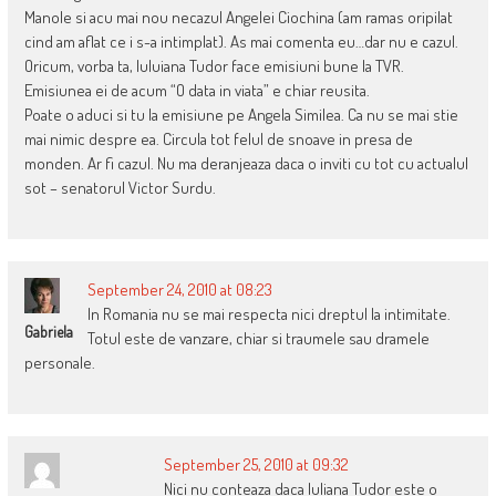
Manole si acu mai nou necazul Angelei Ciochina (am ramas oripilat
cind am aflat ce i s-a intimplat). As mai comenta eu…dar nu e cazul.
Oricum, vorba ta, Iuluiana Tudor face emisiuni bune la TVR.
Emisiunea ei de acum “O data in viata” e chiar reusita.
Poate o aduci si tu la emisiune pe Angela Similea. Ca nu se mai stie
mai nimic despre ea. Circula tot felul de snoave in presa de
monden. Ar fi cazul. Nu ma deranjeaza daca o inviti cu tot cu actualul
sot – senatorul Victor Surdu.
September 24, 2010 at 08:23
In Romania nu se mai respecta nici dreptul la intimitate.
Gabriela
Totul este de vanzare, chiar si traumele sau dramele
personale.
September 25, 2010 at 09:32
Nici nu conteaza daca Iuliana Tudor este o