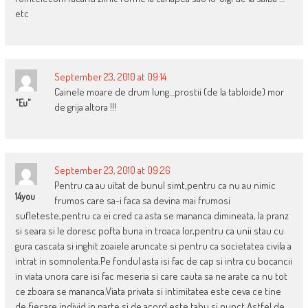
etc
September 23, 2010 at 09:14
Cainele moare de drum lung…prostii (de la tabloide) mor
"eu"
de grija altora !!!
September 23, 2010 at 09:26
Pentru ca au uitat de bunul simt,pentru ca nu au nimic
14you
frumos care sa-i faca sa devina mai frumosi
sufleteste,pentru ca ei cred ca asta se mananca dimineata, la pranz
si seara si le doresc pofta buna in troaca lor,pentru ca unii stau cu
gura cascata si inghit zoaiele aruncate si pentru ca societatea civila a
intrat in somnolenta.Pe fondul asta isi fac de cap si intra cu bocancii
in viata unora care isi fac meseria si care cauta sa ne arate ca nu tot
ce zboara se mananca.Viata privata si intimitatea este ceva ce tine
de fiecare individ in parte si de acord,este tabu si punct.Astfel de