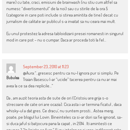
mare) cu tate, craci, emisiuni de brainwash (nu stiu cum altfel sa
numesc “divertismentul” de la noi) sau cu stirile de la ora 5
(categorie in care poti include si stirea amintita de tine) decat cu
jurnalism de calitate iar publicul s-a invatat sa nu ceara mai mult.
Eu unul protestez la adresa tabloidizarii presei romanesti in singurul
mod in care pot – nu o cumpar. Daca ar proceda toti la fel…
September 23, 2010 at 11:23
@Aura:“…gresesc pentru ca nu-l ignora pur si simplu. Pe
Bubulea
Traian Basescu l-ar “ucide” tacerea pentru ca nu ar mai
avea la ce sa dea replicile…”
Da , am auzit teoria asta de sute de ori (Cristoiu are grija s-o
strecoare de cate ori are ocazia). Cica asta i-ar termina ficatul , daca
whisky-ul a dat gres. Ce dracu’, nu suntem prosti… Astea merg,
poate, pe blogul lui Lovin. Bineinteles ca si-ar dori sa fie ignorat, sa-
si duca jaful si batjocura pana la capat , in 2014 . Iti amintesti ce
spunea ? “In liniste se fura.” Si nu inteleg ce ai vrea: indiferent cate