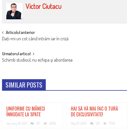
Victor Ciutacu
POST
Articolul anterior
Daţi-mi un cot când intrăm iar în criză
NAVIGATION
Urmatorul articol
Schimb studioul, nu echipa şi abordarea
SIMILAR POSTS
UNIFORME CU MÂNECI
HAI SĂ VĂ MAI FAC O TURĂ
ÎNNODATE LA SPATE
DE EXCLUSIVITATE!
January 19, 2011
127
21196
May 27, 2010
133
7730