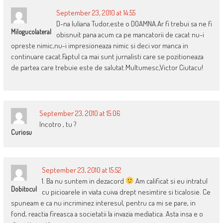
September 23, 2010 at 14:55
D-na Iuliana Tudor,este o DOAMNA.Ar fi trebui sa ne fi
Milogucolateral
obisnuit pana acum ca pe mancatorii de cacat nu-i
opreste nimic,nu-i impresioneaza nimic si deci vor manca in
continuare cacat.Faptul ca mai sunt jurnalisti care se pozitioneaza
de partea care trebuie este de salutat.Multumesc,Victor Ciutacu!
September 23, 2010 at 15:06
Incotro , tu ?
Curiosu
September 23, 2010 at 15:52
1. Ba nu suntem in dezacord
Am calificat si eu intratul
Dobitocul
cu picioarele in viata cuiva drept nesimtire si ticalosie. Ce
spuneam e ca nu incriminez interesul, pentru ca mi se pare, in
fond, reactia fireasca a societatii la invazia mediatica. Asta insa e o