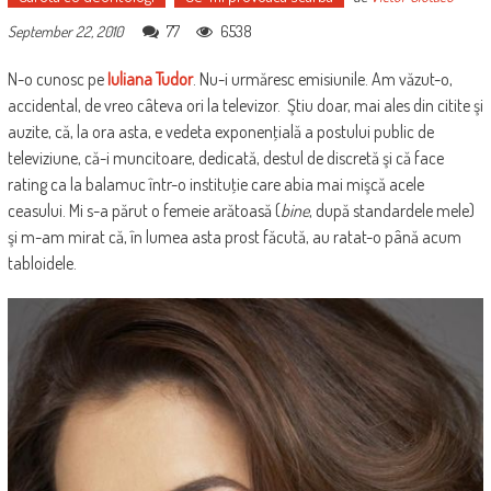
77
6538
September 22, 2010
N-o cunosc pe
Iuliana Tudor
. Nu-i urmăresc emisiunile. Am văzut-o,
accidental, de vreo câteva ori la televizor. Ştiu doar, mai ales din citite şi
auzite, că, la ora asta, e vedeta exponenţială a postului public de
televiziune, că-i muncitoare, dedicată, destul de discretă şi că face
rating ca la balamuc într-o instituţie care abia mai mişcă acele
ceasului. Mi s-a părut o femeie arătoasă (
bine
, după standardele mele)
şi m-am mirat că, în lumea asta prost făcută, au ratat-o până acum
tabloidele.