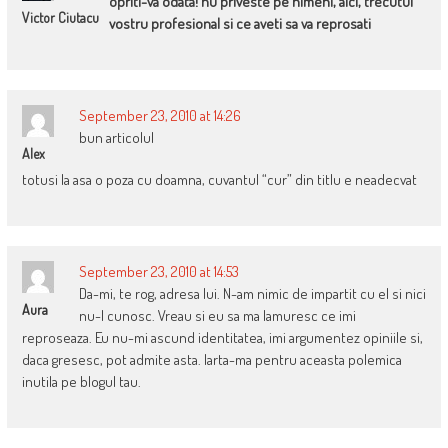
opriti-va odata! nu priveste pe nimeni, aici, trecutul
Victor Ciutacu
vostru profesional si ce aveti sa va reprosati
September 23, 2010 at 14:26
bun articolul
Alex
totusi la asa o poza cu doamna, cuvantul “cur” din titlu e neadecvat
September 23, 2010 at 14:53
Da-mi, te rog, adresa lui. N-am nimic de impartit cu el si nici
Aura
nu-l cunosc. Vreau si eu sa ma lamuresc ce imi
reproseaza. Eu nu-mi ascund identitatea, imi argumentez opiniile si,
daca gresesc, pot admite asta. Iarta-ma pentru aceasta polemica
inutila pe blogul tau.