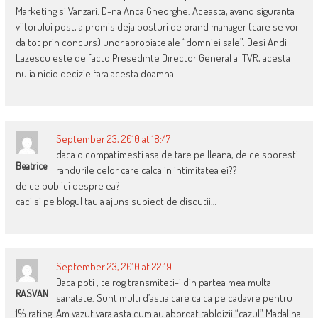
Marketing si Vanzari: D-na Anca Gheorghe. Aceasta, avand siguranta
viitorului post, a promis deja posturi de brand manager (care se vor
da tot prin concurs) unor apropiate ale “domniei sale”. Desi Andi
Lazescu este de facto Presedinte Director General al TVR, acesta
nu ia nicio decizie fara acesta doamna.
September 23, 2010 at 18:47
daca o compatimesti asa de tare pe Ileana, de ce sporesti
Beatrice
randurile celor care calca in intimitatea ei??
de ce publici despre ea?
caci si pe blogul tau a ajuns subiect de discutii…
September 23, 2010 at 22:19
Daca poti , te rog transmiteti-i din partea mea multa
RASVAN
sanatate. Sunt multi d’astia care calca pe cadavre pentru
1% rating. Am vazut vara asta cum au abordat tabloizii “cazul” Madalina