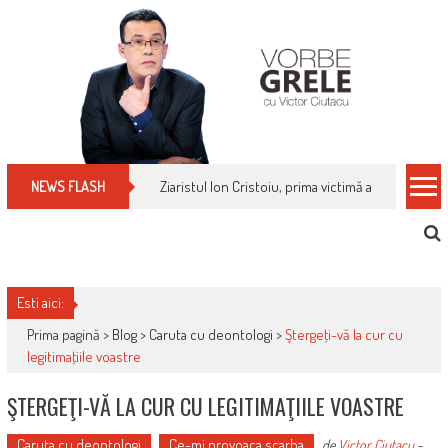
Skip
to
content
Cum îți schimbi, rapid, gratuit și eficient, furniz
NEWS FLASH
Esti aici:
Prima pagină >
Blog
>
Caruta cu deontologi
>
Ştergeţi-vă la cur cu
legitimaţiile voastre
ŞTERGEŢI-VĂ LA CUR CU LEGITIMAŢIILE VOASTRE
Caruta cu deontologi
Ce-mi provoaca scarba
de
Victor Ciutacu
-