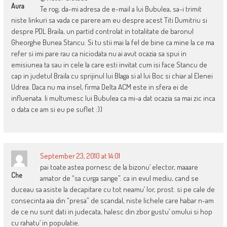
Aura
Te rog, da-mi adresa de e-mail a lui Bubulea, sa-i trimit
niste linkuri sa vada ce parere am eu despre acest Titi Dumitriu si
despre PDL Braila, un partid controlat in totalitate de baronul
Gheorghe Bunea Stancu. Si tu stii mai la fel de bine ca mine la ce ma
refer si imi pare rau ca niciodata nu ai avut ocazia sa spui in
emisiunea ta sau in cele la care esti invitat cum isi face Stancu de
cap in judetul Braila cu sprijinul lui Blaga si al lui Boc si chiar al Elenei
Udrea. Daca nu ma insel, firma Delta ACM este in sfera ei de
influenata. Ii multumesc lui Bubulea ca mi-a dat ocazia sa mai zic inca
o data ce am si eu pe suflet :))
September 23, 2010 at 14:01
pai toate astea pornesc de la bizonu’ elector, maaare
Che
amator de “sa curga sange”. ca in evul mediu, cand se
duceau sa asiste la decapitare cu tot neamu’ lor, prost. si pe cale de
consecinta aia din “presa” de scandal, niste lichele care habar n-am
de ce nu sunt dati in judecata, halesc din zbor gustu’ omului si hop
cu rahatu’ in populatie.