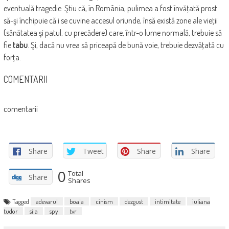
eventuală tragedie. Ştiu că, în România, pulimea a fost învăţată prost
să-şi închipuie că i se cuvine accesul oriunde, însă există zone ale vieţii
(sănătatea şi patul, cu precădere) care, într-o lume normală, trebuie să
fie
tabu
. Şi, dacă nu vrea să priceapă de bună voie, trebuie dezvăţată cu
forţa.
COMENTARII
comentarii
Share
Tweet
Share
Share
0
Total
Share
Shares
Tagged
adevarul
boala
cinism
dezgust
intimitate
iuliana
tudor
sila
spy
tvr