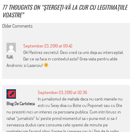
77 THOUGHTS ON “
ŞTERGEŢI-VĂ LA CUR CU LEGITIMAŢIILE
VOASTRE
”
COMMENT
Older Comments
NAVIGATION
September 23, 2010 at 00:42
Ok! Pastrez secretul. Desi cred ca unii deja au interceptat.
FuXi
Dar ce sa faca in contextul asta? Grea viata pentru alde
Andronic si Lazaroiu!
September 23, 2010 at 02:36
In jurnalismul de mahala daca nu canti manele nu
Blog De Cartoteca
esti cu Sexy diva cu Bote cu Poponet sau cu Ote
nu prezinti nici un interes ca persoana publica. Cum intri brusc in
rahat “jurnalistii” lu’ peste prind momentul sa-i puna mot si sa-l
serveasca duduii care consuma cele spemii de minute pe
romtelecom facand zilnic forme la canapea sau lu’ Gigi de la saiba …