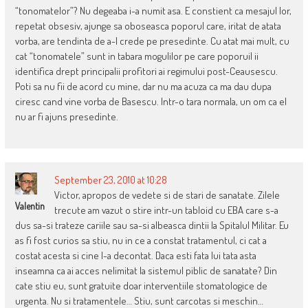
“tonomatelor”? Nu degeaba i-a numit asa. E constient ca mesajul lor,
repetat obsesiv, ajunge sa oboseasca poporul care, iritat de atata
vorba, are tendinta de a-l crede pe presedinte. Cu atat mai mult, cu
cat “tonomatele” sunt in tabara mogulilor pe care poporuil ii
identifica drept principalii profitori ai regimului post-Ceausescu.
Poti sa nu fii de acord cu mine, dar nu ma acuza ca ma dau dupa
ciresc cand vine vorba de Basescu. Intr-o tara normala, un om ca el
nu ar fi ajuns presedinte.
September 23, 2010 at 10:28
Victor, apropos de vedete si de stari de sanatate. Zilele
Valentin
trecute am vazut o stire intr-un tabloid cu EBA care s-a
dus sa-si trateze cariile sau sa-si albeasca dintii la Spitalul Militar. Eu
as fi fost curios sa stiu, nu in ce a constat tratamentul, ci cat a
costat acesta si cine l-a decontat. Daca esti fata lui tata asta
inseamna ca ai acces nelimitat la sistemul piblic de sanatate? Din
cate stiu eu, sunt gratuite doar interventiile stomatologice de
urgenta. Nu si tratamentele… Stiu, sunt carcotas si meschin…