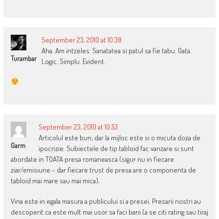
September 23, 2010 at 10:38
Aha. Am intzeles. Sanatatea si patul sa fie tabu. Gata.
Turambar
Logic. Simplu. Evident.
September 23, 2010 at 10:53
Articolul este bun, dar la mijloc este si o micuta doza de
Garm
ipocrizie. Subiectele de tip tabloid fac vanzare si sunt
abordate in TOATA presa romaneasca (sigur nu in fiecare
ziar/emisiune – dar fiecare trust de presa are o componenta de
tabloid mai mare sau mai mica).
Vina este in egala masura a publicului si a presei. Presarii nostri au
descoperit ca este mult mai usor sa faci bani (a se citi rating sau tiraj