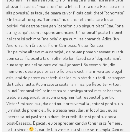
abuzuri fac astia , “muncitorii” de la Intact (cu aia de la Realitatea e o
alta poveste) sa taca , de teama ca vor fi catalogati drept “tonomate”
? In treacat fie spus, “tonomat” nu e chiar eticheta care li s-ar
potrivi. Mai degraba ceva gen “patefon cu o singura placa” (sau “one
string banjo” , cum ar spune americanul). “Tonomat” poate fi numit
cel care isi schimba “melodia” dupa cum i se comanda. Adica Dan
Andronic , Ion Cristoiu , Florin Calinescu, Victor Roncea.
Dar pe mine altceva m-a deranjat , de te-am pomenit aseara: nu stiu
cum sa calific pozitia ta din ultimele luni (cred ca e “duplicitarism”,
cum ar spune cel pe care vrei sa-l ignoram). Sa exemplific , din
memorie , desi e posibil sa nu fiu prea exact : mai in vara ,pe blogul
asta, erai de parere ca ar trebui sa iesim in strada cu totii , sa scapam
de ticalosii astia. Acum cateva saptamani insa, pe Reporter virtual ,
injurai “tonomatele” ca incearca sa convinga prostimea ca Basescu
trebuie suspendat. Iar acum iti exprimi “tot respectul” pentru
Victor ! Imi pare rau , dar esti mult prea versatila , chiar si pentru un
jurnalist de provincie… Nu e treaba mea , dar , in locul tau , eu as
incerca sa-mi pastrez un dram de credibilitate si pentru epoca
post-Basescu. E pacat , eu te apreciam candva (chiar si ca femeie ,
sa fiu sincer
) , dar de la o vreme…nu stiu ce se-ntampla. Cam de