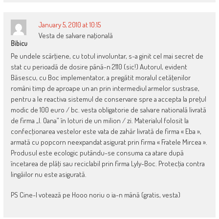
January 5, 2010 at 10:15
Vesta de salvare naţională
Bibicu
Pe undele scârţiene, cu totul involuntar, s-a ginit cel mai secret de
stat cu perioadă de dosire până-n 2110 (sic!) Autorul, evident
Băsescu, cu Boc implementator, a pregătit moralul cetăţenilor
români timp de aproape un an prin intermediul armelor sustrase,
pentru a le reactiva sistemul de conservare spre a accepta la preţul
modic de 100 euro / bc. vesta obligatorie de salvare natională livrată
de firma „I. Oana” în loturi de un milion / zi. Materialul folosit la
confecţionarea vestelor este vata de zahăr livrată de firma « Eba »,
armată cu popcorn neexpandat asigurat prin firma « Fratele Mircea ».
Produsul este ecologic putându-se consuma ca atare după
încetarea de plăţi sau reciclabil prin firma Lyly-Boc. Protecţia contra
lingăilor nu este asigurată.
PS Cine-l votează pe Hooo noriu o ia-n mână (gratis, vesta)