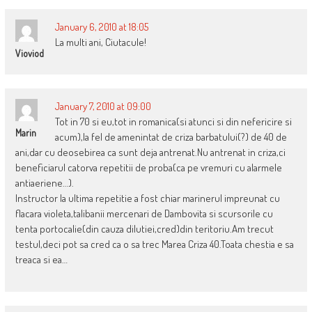
January 6, 2010 at 18:05
La multi ani, Ciutacule!
Vioviod
January 7, 2010 at 09:00
Tot in 70 si eu,tot in romanica(si atunci si din nefericire si
Marin
acum),la fel de amenintat de criza barbatului(?) de 40 de
ani,dar cu deosebirea ca sunt deja antrenat.Nu antrenat in criza,ci
beneficiarul catorva repetitii de proba(ca pe vremuri cu alarmele
antiaeriene…).
Instructor la ultima repetitie a fost chiar marinerul impreunat cu
flacara violeta,talibanii mercenari de Dambovita si scursorile cu
tenta portocalie(din cauza dilutiei,cred)din teritoriu.Am trecut
testul,deci pot sa cred ca o sa trec Marea Criza 40.Toata chestia e sa
treaca si ea…