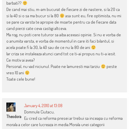
barbati??
De cand mai stiu, m-am bucurat de fiecare zi de nastere, si la 20 ca
si la 40 si o sa ma bucur si la 80
asa sunt eu, fire optimista, nu mi
se pare ca varsta te apropie de moarte pentru ca de fiecare data
cand pierzi cate ceva castigi altceva.
Ma rog, nu poti cere tuturor sa aiba aceeasi opinie. Si nu e vorba de
o anumita varsta, e vorba de momentul in care iti faci bilantul, si
acela poate fi la 30, la 40 sau de ce nu la 80 de ani
Iar criza se instaleaza atunci cand tot ce ti-ai propus nu ti-a iesit.
Ce motiv ai avea?
Personal, nu vad niciunul. Poate ne lamuresti mai tarziu
peste
vreo 10 ani
Toate cele bune!
January 4, 2010 at 13:08
Domnule Ciutacu,
Theodora
Eu cred ca reforma presei ar trebui sa inceapa cu reforma
morala a celor care lucreaza in media.Morala unei categorii