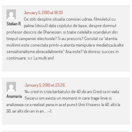
January 5, 2010 at 18:33
Ce stiti desptre situatia comisiei udrea, filmuletul cu
Stelian R.
palma (dosul) data copilului de base, despre domnul
profesor descris de Ohanesian, si toate celelalte scandaluri din
timpul campaniei electorale? S-au prescris? Constat ca “atentia
multimii este conectata printr-o atenta manipulare mediatica,la alte
senzationalisme abracadabrante” Asa este? Va doresc succes in
continuare. s.r. La multi ani!
January 5, 2010 at 23:26
Nu cred in criza barbatului de 40 de ani.Cred ca in viata
Anamaria
fiecarui om exista un moment in care trage linie si
analizeaza ce a realizat pana in acel punct.Unii il traiesc la 40, altii la
50, iar altii din an in an… :-).