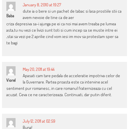
January 8, 2010 at 19:27
dute ia o bere si un pachet de tabac si lasa prostiile stii ca
Baba
avem nevoie de tine ca de aer
criza depresiva sa-i ajunga pe ei ca noi mai avem treaba pe lumea
asta,tu nu vezi ce livizi sunt toti si cum incep sa se muste intre ei
,stai sa vezi pe 2 aprilie cind vom iesi im mov sa protestam sper sa
te bagi
May 20, 2011 at 19:44
Apasati cam tare pedala de acceleratie impotriva celor de
Viorel
la Guvernare. Partea proasta este ca intervine acel
sentiment pur romanesc, in care romanul fraternizeaza cu cel
acuzat. Ceva ce ne caracterizeaza. Continuati, dar putin diferit.
July 12, 2011 at 02:59
Buna!