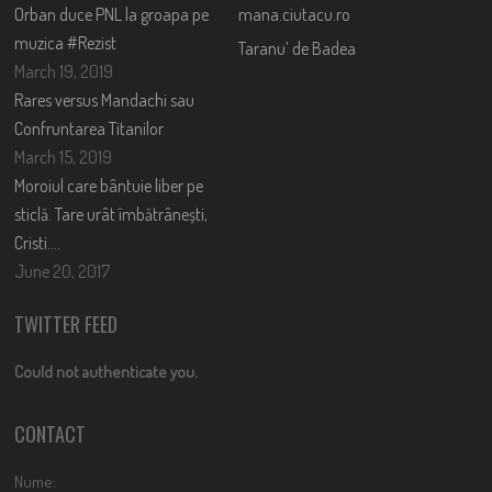
Orban duce PNL la groapa pe
mana.ciutacu.ro
muzica #Rezist
Taranu’ de Badea
March 19, 2019
Rares versus Mandachi sau
Confruntarea Titanilor
March 15, 2019
Moroiul care bântuie liber pe
sticlă. Tare urât îmbătrânești,
Cristi….
June 20, 2017
TWITTER FEED
Could not authenticate you.
CONTACT
Nume: