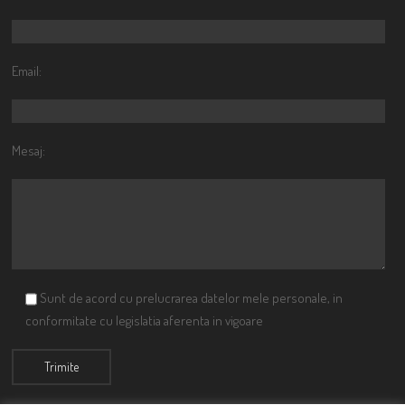
Email:
Mesaj:
Sunt de acord cu prelucrarea datelor mele personale, in
conformitate cu legislatia aferenta in vigoare