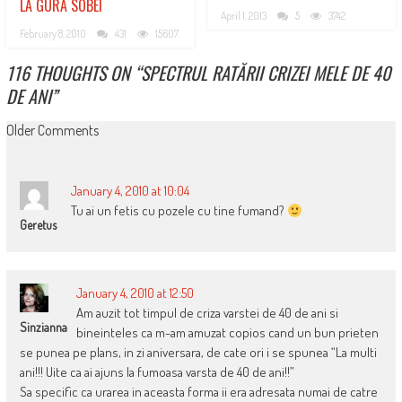
LA GURA SOBEI
April 1, 2013
5
3742
February 8, 2010
431
15607
116 THOUGHTS ON “
SPECTRUL RATĂRII CRIZEI MELE DE 40
DE ANI
”
COMMENT
Older Comments
NAVIGATION
January 4, 2010 at 10:04
Tu ai un fetis cu pozele cu tine fumand?
Geretus
January 4, 2010 at 12:50
Am auzit tot timpul de criza varstei de 40 de ani si
Sinzianna
bineinteles ca m-am amuzat copios cand un bun prieten
se punea pe plans, in zi aniversara, de cate ori i se spunea “La multi
ani!!! Uite ca ai ajuns la fumoasa varsta de 40 de ani!!”
Sa specific ca urarea in aceasta forma ii era adresata numai de catre