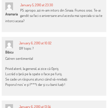
January 5, 2010 at 23:30
PS: apropo..azi m-am intors din Sinaia. Frumos oras. Te-ai
Anamaria
gandit sa faci o aniversare anul acesta mai speciala si sa te
intorci acasa?
January 6, 2010 at 10:02
Off topic ?
Bibicu
Catren sentimental
Privid atent, la general, ai zice că Opriş
Lucrâd o ţară pe la spate o face pe furiş.
Se cade un răspuns atunci când vă-nrebaţi:
Poporul nos’ e şi f***t dar şi cu banii luaţi !
January 6, 2010 at 13:54