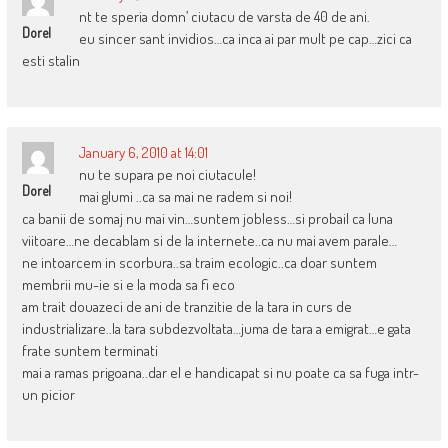
nt te speria domn’ ciutacu de varsta de 40 de ani.
Dorel
eu sincer sant invidios…ca inca ai par mult pe cap…zici ca
esti stalin
January 6, 2010 at 14:01
nu te supara pe noi ciutacule!
Dorel
mai glumi ..ca sa mai ne radem si noi!
ca banii de somaj nu mai vin…suntem jobless…si probail ca luna
viitoare…ne decablam si de la internete..ca nu mai avem parale…
ne intoarcem in scorbura..sa traim ecologic..ca doar suntem
membrii mu-ie si e la moda sa fi eco
am trait douazeci de ani de tranzitie de la tara in curs de
industrializare..la tara subdezvoltata…juma de tara a emigrat…e gata
frate suntem terminati
mai a ramas prigoana..dar el e handicapat si nu poate ca sa fuga intr-
un picior