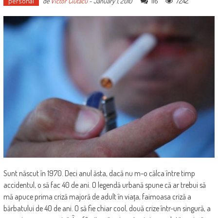
personal
116
7242
de
Victor Ciutacu
-
January 1, 2010
Sunt născut în 1970. Deci anul ăsta, dacă nu m-o călca între timp
accidentul, o să fac 40 de ani. O legendă urbană spune că ar trebui să
mă apuce prima criză majoră de adult în viața, faimoasa criză a
bărbatului de 40 de ani. O să fie chiar cool, două crize într-un singură, a