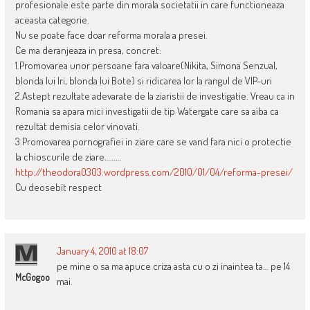
profesionale este parte din morala societatii in care functioneaza
aceasta categorie.
Nu se poate face doar reforma morala a presei.
Ce ma deranjeaza in presa, concret:
1.Promovarea unor persoane fara valoare(Nikita, Simona Senzual,
blonda lui Iri, blonda lui Bote) si ridicarea lor la rangul de VIP-uri
2.Astept rezultate adevarate de la ziaristii de investigatie. Vreau ca in
Romania sa apara mici investigatii de tip Watergate care sa aiba ca
rezultat demisia celor vinovati.
3.Promovarea pornografiei in ziare care se vand fara nici o protectie
la chioscurile de ziare………
http://theodora0303.wordpress.com/2010/01/04/reforma-presei/
Cu deosebit respect
January 4, 2010 at 18:07
pe mine o sa ma apuce criza asta cu o zi inaintea ta… pe 14
McGogoo
mai.