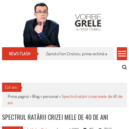
Skip
to
content
Ziaristul Ion Cristoiu, prima victimă a noi cenzuri 
NEWS FLASH
Esti aici:
Prima pagină >
Blog
>
personal
>
Spectrul ratării crizei mele de 40 de
ani
SPECTRUL RATĂRII CRIZEI MELE DE 40 DE ANI