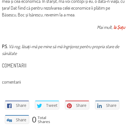
mea și cea economică. În sfârșit, mă voi contopi și eu, o dată-n viață, cu
țara! Dat fiind că pentru rezolvarea celei economice îi plătim pe
Băsescu, Boc și Isărescu, revenim la a mea.
Mai mult,
la Șuțu
P.S.
Vă rog, lăsați-mă pe mine să mă îngrijorez pentru propria stare de
sănătate
COMENTARII
comentarii
Share
Tweet
Share
Share
0
Total
Share
Shares