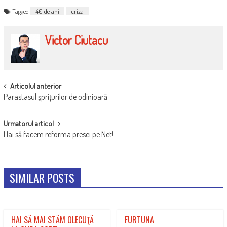
Tagged
40 de ani
criza
Victor Ciutacu
POST
Articolul anterior
Parastasul șprițurilor de odinioară
NAVIGATION
Urmatorul articol
Hai să facem reforma presei pe Net!
SIMILAR POSTS
HAI SĂ MAI STĂM OLECUŢĂ
FURTUNA