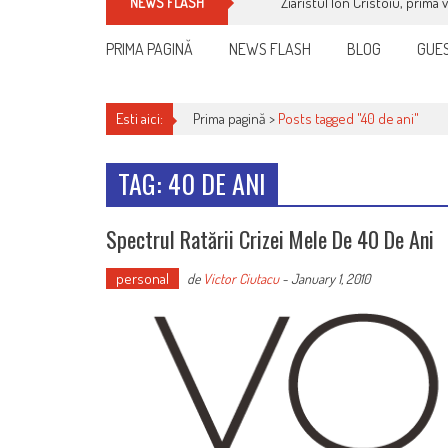
Ziaristul Ion Cristoiu, prima 
NEWS FLASH
PRIMA PAGINĂ
NEWS FLASH
BLOG
GUES
Esti aici:
Prima pagină >
Posts tagged "40 de ani"
TAG: 40 DE ANI
Spectrul Ratării Crizei Mele De 40 De Ani
personal
de
Victor Ciutacu
-
January 1, 2010