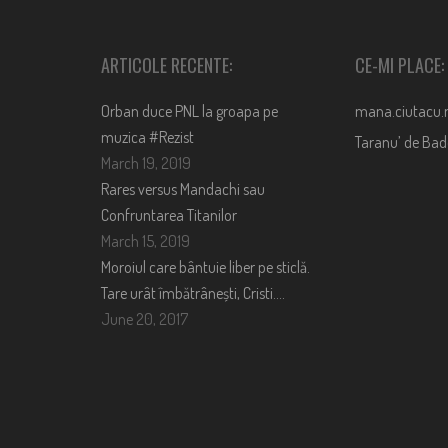
ARTICOLE RECENTE:
CE-MI PLACE:
Orban duce PNL la groapa pe
mana.ciutacu.
muzica #Rezist
Taranu’ de Ba
March 19, 2019
Rares versus Mandachi sau
Confruntarea Titanilor
March 15, 2019
Moroiul care bântuie liber pe sticlă.
Tare urât îmbătrânești, Cristi….
June 20, 2017