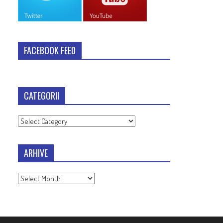
FACEBOOK FEED
CATEGORII
Categorii
ARHIVE
Arhive