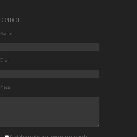
CONTACT
Nume:
Email:
Mesaj:
Sunt de acord cu prelucrarea datelor mele