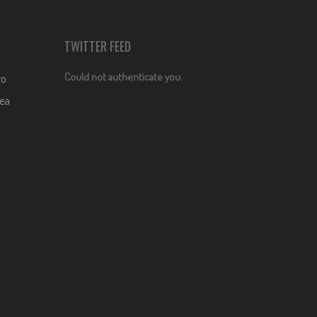
TWITTER FEED
Could not authenticate you.
ro
dea