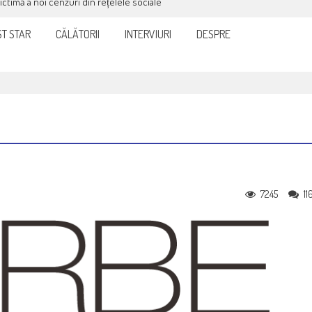
victimă a noi cenzuri din rețelele sociale
T STAR
CĂLĂTORII
INTERVIURI
DESPRE
7245
11