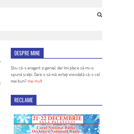
DESPRE MINE
Știu că-s arogant și genial, dar îmi place să mi-o
spună și alții. Oare o să mă iertați vreodată că-s cel
mai bun?
mai mult
6
RECLAME