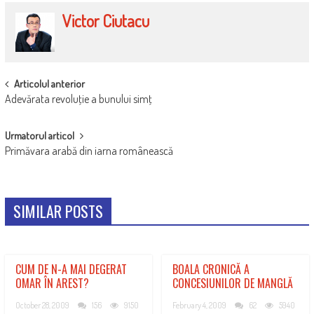
Victor Ciutacu
POST
Articolul anterior
Adevărata revoluţie a bunului simţ
NAVIGATION
Urmatorul articol
Primăvara arabă din iarna românească
SIMILAR POSTS
CUM DE N-A MAI DEGERAT
BOALA CRONICĂ A
OMAR ÎN AREST?
CONCESIUNILOR DE MANGLĂ
October 28, 2009
156
9150
February 4, 2009
62
5940