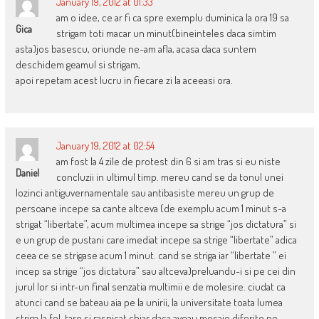
January 19, 2012 at 01:33
am o idee, ce ar fi ca spre exemplu duminica la ora 19 sa
Gica
strigam toti macar un minut(bineinteles daca simtim
asta)jos basescu, oriunde ne-am afla, acasa daca suntem
deschidem geamul si strigam,
apoi repetam acest lucru in fiecare zi la aceeasi ora.
January 19, 2012 at 02:54
am fost la 4 zile de protest din 6 si am tras si eu niste
Daniel
concluzii in ultimul timp. mereu cand se da tonul unei
lozinci antiguvernamentale sau antibasiste mereu un grup de
persoane incepe sa cante altceva (de exemplu acum 1 minut s-a
strigat “libertate”, acum multimea incepe sa strige “jos dictatura” si
e un grup de pustani care imediat incepe sa strige “libertate” adica
ceea ce se strigase acum 1 minut. cand se striga iar “libertate ” ei
incep sa strige “jos dictatura” sau altceva)preluandu-i si pe cei din
jurul lor si intr-un final senzatia multimii e de molesire. ciudat ca
atunci cand se bateau aia pe la unirii, la universitate toata lumea
striga la fel, tare si raspicat chiar daca aveau mesaje diferite pe