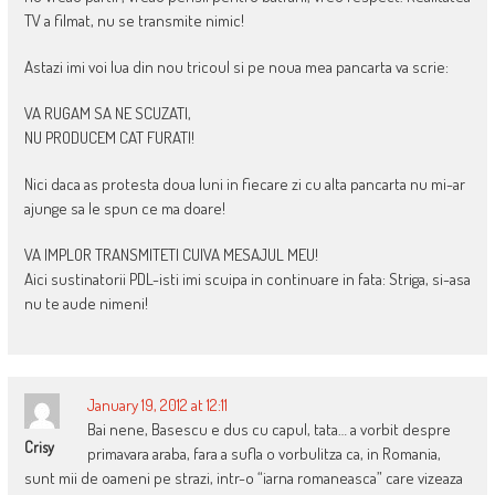
TV a filmat, nu se transmite nimic!
Astazi imi voi lua din nou tricoul si pe noua mea pancarta va scrie:
VA RUGAM SA NE SCUZATI,
NU PRODUCEM CAT FURATI!
Nici daca as protesta doua luni in fiecare zi cu alta pancarta nu mi-ar
ajunge sa le spun ce ma doare!
VA IMPLOR TRANSMITETI CUIVA MESAJUL MEU!
Aici sustinatorii PDL-isti imi scuipa in continuare in fata: Striga, si-asa
nu te aude nimeni!
January 19, 2012 at 12:11
Bai nene, Basescu e dus cu capul, tata… a vorbit despre
Crisy
primavara araba, fara a sufla o vorbulitza ca, in Romania,
sunt mii de oameni pe strazi, intr-o “iarna romaneasca” care vizeaza