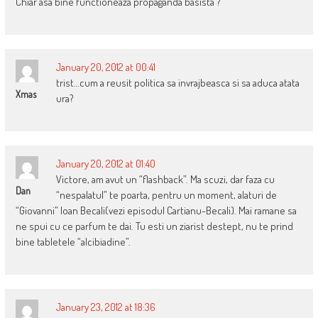
Chiar asa bine functioneaza propaganda basista ?
January 20, 2012 at 00:41
trist…cum a reusit politica sa invrajbeasca si sa aduca atata
Xmas
ura?
January 20, 2012 at 01:40
Victore, am avut un “flashback”. Ma scuzi, dar faza cu
Dan
“nespalatul” te poarta, pentru un moment, alaturi de
“Giovanni” Ioan Becali(vezi episodul Cartianu-Becali). Mai ramane sa
ne spui cu ce parfum te dai. Tu esti un ziarist destept, nu te prind
bine tabletele “alcibiadine”.
January 23, 2012 at 18:36