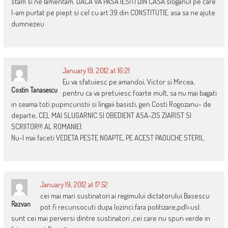
stam si ne lamentam. DACA VA PASA IESITI DIN CASA sloganul pe care
l-am purtat pe piept si cel cu art 39 din CONSTITUTIE. asa sa ne ajute
dumnezeu
January 19, 2012 at 16:21
Eu va sfatuiesc pe amandoi, Victor si Mircea,
Costin Tanasescu
pentru ca va pretuiesc foarte mult, sa nu mai bagati
in seama toti pupincuristii si lingaii basisti, gen Costi Rogozanu- de
departe, CEL MAI SLUGARNIC SI OBEDIENT ASA-ZIS ZIARIST SI
SCRIITOR!!! AL ROMANIEI.
Nu-l mai faceti VEDETA PESTE NOAPTE, PE ACEST PADUCHE STERIL.
January 19, 2012 at 17:52
cei mai mari sustinatori ai regimului dictatorului Basescu
Razvan
pot fi recunsocuti dupa lozinci:fara politizare,pdl=usl.
sunt cei mai perversi dintre sustinatori ,cei care nu spun verde in