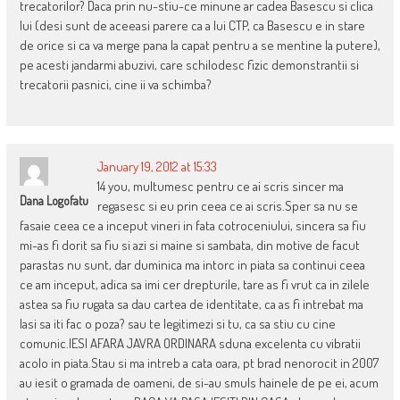
trecatorilor? Daca prin nu-stiu-ce minune ar cadea Basescu si clica
lui (desi sunt de aceeasi parere ca a lui CTP, ca Basescu e in stare
de orice si ca va merge pana la capat pentru a se mentine la putere),
pe acesti jandarmi abuzivi, care schilodesc fizic demonstrantii si
trecatorii pasnici, cine ii va schimba?
January 19, 2012 at 15:33
14 you, multumesc pentru ce ai scris sincer ma
Dana Logofatu
regasesc si eu prin ceea ce ai scris.Sper sa nu se
fasaie ceea ce a inceput vineri in fata cotroceniului, sincera sa fiu
mi-as fi dorit sa fiu si azi si maine si sambata, din motive de facut
parastas nu sunt, dar duminica ma intorc in piata sa continui ceea
ce am inceput, adica sa imi cer drepturile, tare as fi vrut ca in zilele
astea sa fiu rugata sa dau cartea de identitate, ca as fi intrebat ma
lasi sa iti fac o poza? sau te legitimezi si tu, ca sa stiu cu cine
comunic.IESI AFARA JAVRA ORDINARA sduna excelenta cu vibratii
acolo in piata.Stau si ma intreb a cata oara, pt brad nenorocit in 2007
au iesit o gramada de oameni, de si-au smuls hainele de pe ei, acum