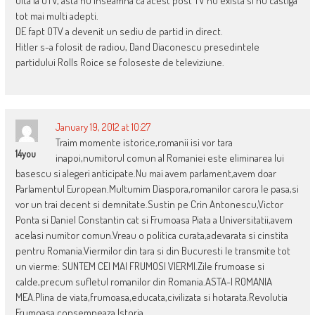
uita la OTV, asta nu inseamna ca acest post TV nu exista si nu castiga
tot mai multi adepti.
DE fapt OTV a devenit un sediu de partid in direct.
Hitler s-a folosit de radiou, Dand Diaconescu presedintele
partidului Rolls Roice se foloseste de televiziune.
January 19, 2012 at 10:27
Traim momente istorice,romanii isi vor tara
14you
inapoi,numitorul comun al Romaniei este eliminarea lui
basescu si alegeri anticipate.Nu mai avem parlament,avem doar
Parlamentul European.Multumim Diaspora,romanilor carora le pasa,si
vor un trai decent si demnitate.Sustin pe Crin Antonescu,Victor
Ponta si Daniel Constantin cat si Frumoasa Piata a Universitatii,avem
acelasi numitor comun.Vreau o politica curata,adevarata si cinstita
pentru Romania.Viermilor din tara si din Bucuresti le transmite tot
un vierme: SUNTEM CEI MAI FRUMOSI VIERMI.Zile frumoase si
calde,precum sufletul romanilor din Romania.ASTA-I ROMANIA
MEA.Plina de viata,frumoasa,educata,civilizata si hotarata.Revolutia
Frumoasa,consemneaza Istoria.