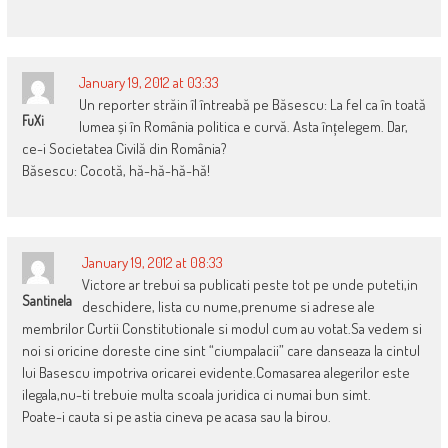
January 19, 2012 at 03:33
Un reporter străin îl întreabă pe Băsescu: La fel ca în toată
FuXi
lumea și în România politica e curvă. Asta înțelegem. Dar,
ce-i Societatea Civilă din România?
Băsescu: Cocotă, hă-hă-hă-hă!
January 19, 2012 at 08:33
Victore ar trebui sa publicati peste tot pe unde puteti,in
Santinela
deschidere, lista cu nume,prenume si adrese ale
membrilor Curtii Constitutionale si modul cum au votat.Sa vedem si
noi si oricine doreste cine sint “ciumpalacii” care danseaza la cintul
lui Basescu impotriva oricarei evidente.Comasarea alegerilor este
ilegala,nu-ti trebuie multa scoala juridica ci numai bun simt.
Poate-i cauta si pe astia cineva pe acasa sau la birou.