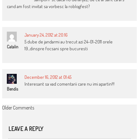
cand am fost invitat sa vorbesc la roblogfest?
January 24, 2012 at 20:16
5 dube de jandarmi au trecut azi 24-01-2011 orele
Catalin
19.,dinspre focsani spre bucuresti
December 16, 2012 at 01:45
Interesant sa vad comentarii care nu imi apartin!!!
Bendis
COMMENT
Older Comments
NAVIGATION
LEAVE A REPLY