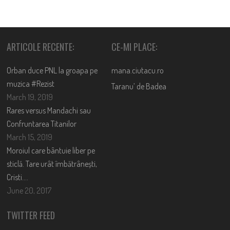
ARTICOLE RECENTE:
CE-MI PLACE:
Orban duce PNL la groapa pe
mana.ciutacu.ro
muzica #Rezist
Taranu’ de Badea
March 19, 2019
Rares versus Mandachi sau
Confruntarea Titanilor
March 15, 2019
Moroiul care bântuie liber pe
sticlă. Tare urât îmbătrânești,
Cristi….
June 20, 2017
TWITTER FEED