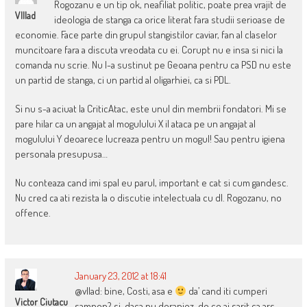
Rogozanu e un tip ok, neafiliat politic, poate prea vrajit de
Vlllad
ideologia de stanga ca orice literat fara studii serioase de
economie. Face parte din grupul stangistilor caviar, fan al claselor
muncitoare fara a discuta vreodata cu ei. Corupt nu e insa si nici la
comanda nu scrie. Nu l-a sustinut pe Geoana pentru ca PSD nu este
un partid de stanga, ci un partid al oligarhiei, ca si PDL.
Si nu s-a aciuat la CriticAtac, este unul din membrii fondatori. Mi se
pare hilar ca un angajat al mogulului X il ataca pe un angajat al
mogulului Y deoarece lucreaza pentru un mogul! Sau pentru igiena
personala presupusa…
Nu conteaza cand imi spal eu parul, important e cat si cum gandesc.
Nu cred ca ati rezista la o discutie intelectuala cu dl. Rogozanu, no
offence.
January 23, 2012 at 18:41
@vllad: bine, Costi, asa e
da’ cand iti cumperi
Victor Ciutacu
sampon? si, daca nu deranjez, de ce ai sarit ca ars