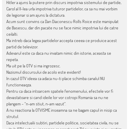
Hitler a ajuns la putere prin discurs impotriva sistemului de partide,
Carol al II-lea urla impotriva tuturor partidelor, ca sa nu mai vorbim
de legionar si am ajuns la dictatura.
Acum sunt convins ca Dan Diaconescu Rolls Roice este manipulat
de Basescu, dar din pacate nu se face nimic impotriva lui de catre
ceilalti.
Ma intreb daca legea partidelor accepta ceeea ce produice acest
partid de televizor.
Adevarul este ca daca nu invatam nimic din istorie, aceasta se
repeta.
Ma uit pe la OTV si ma ingrozesc.
Nazismul discursului de acolo este evident!
In cazul OTV ideea ca adaca nu-ti place schimba canalul NU
functioneaqza.
Pentru ca daca intoarcem spatele fenomenului, efectele vor fi
devastatoare si cand ideile lor vor cotropi Romania sa nu ne
plangem – “n-am stiut, n-am vazut”.
A nu reactiona la OTVISME inseamna sa ne bagam capul in nisip ca
strutul.
Daca intelectualii subtiri, partidele politice, societatea civila, nu se