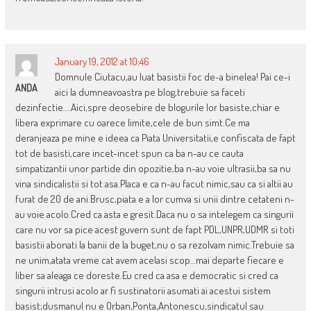
January 19, 2012 at 10:46
Domnule Ciutacu,au luat basistii foc de-a binelea! Pai ce-i
ANDA
aici la dumneavoastra pe blog,trebuie sa faceti
dezinfectie….Aici,spre deosebire de blogurile lor basiste,chiar e
libera exprimare cu oarece limite,cele de bun simt.Ce ma
deranjeaza pe mine e ideea ca Piata Universitatii,e confiscata de fapt
tot de basisti,care incet-incet spun ca ba n-au ce cauta
simpatizantii unor partide din opozitie,ba n-au voie ultrasii,ba sa nu
vina sindicalistii si tot asa.Placa e ca n-au facut nimic,sau ca si altii au
furat de 20 de ani.Brusc,piata e a lor cumva si unii dintre cetateni n-
au voie acolo.Cred ca asta e gresit.Daca nu o sa intelegem ca singurii
care nu vor sa pice acest guvern sunt de fapt PDL,UNPR,UDMR si toti
basistii abonati la banii de la buget,nu o sa rezolvam nimic.Trebuie sa
ne unim,atata vreme cat avem acelasi scop…mai departe fiecare e
liber sa aleaga ce doreste.Eu cred ca asa e democratic si cred ca
singurii intrusi acolo ar fi sustinatorii asumati ai acestui sistem
basist;dusmanul nu e Orban,Ponta,Antonescu,sindicatul sau