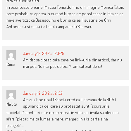
fata ca sunt Basisti.
ii recunoaste oricine..Mircea Toma,domnu din imagine,Monica Tatoiu
care probabil va aparea in curand la tv sa ne peosteasca in fata ca ea
ne-a avertizat ca Basescu nu e bun si ca ea il sustine pe Crin
Antonescu si ca nu i-a facut campanie lu’Basescu.
January 19, 2012 at 20:29
Am dat sa citesc cate ceva pe link-urile din articol, dar nu
Coco
mai pot. Nu mai pot deloc. M-am saturat de ei!
January 19, 2012 at 21:32
Am auzit pe unul (Banciu cred ca il cheama de la B1TV)
Nelutu
spunand ca cei care au protestat sunt “scursurile
societatii”, sunt cei care nu au reusit in viata si ii invita sa plece in
afara “plecati ma ca lumea e mare, mergeti in alta parte si va
plangeti”…