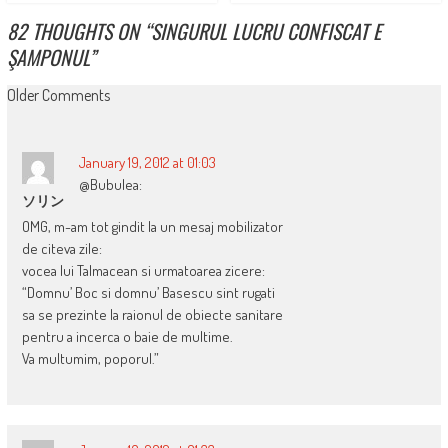
82 THOUGHTS ON “
SINGURUL LUCRU CONFISCAT E
ŞAMPONUL
”
COMMENT
Older Comments
NAVIGATION
January 19, 2012 at 01:03
@Bubulea:
ソリン
OMG, m-am tot gindit la un mesaj mobilizator
de citeva zile:
vocea lui Talmacean si urmatoarea zicere:
“Domnu’ Boc si domnu’ Basescu sint rugati
sa se prezinte la raionul de obiecte sanitare
pentru a incerca o baie de multime.
Va multumim, poporul.”