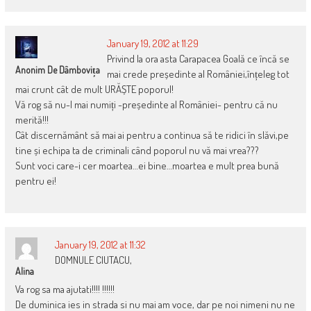
January 19, 2012 at 11:29
Privind la ora asta Carapacea Goală ce încă se
Anonim De Dâmbovița
mai crede președinte al României,înțeleg tot
mai crunt cât de mult URĂȘTE poporul!
Vă rog să nu-l mai numiți -președinte al României- pentru că nu
merită!!!
Cât discernământ să mai ai pentru a continua să te ridici în slăvi,pe
tine și echipa ta de criminali când poporul nu vă mai vrea???
Sunt voci care-i cer moartea…ei bine…moartea e mult prea bună
pentru ei!
January 19, 2012 at 11:32
DOMNULE CIUTACU,
Alina
Va rog sa ma ajutati!!!! !!!!!!
De duminica ies in strada si nu mai am voce, dar pe noi nimeni nu ne