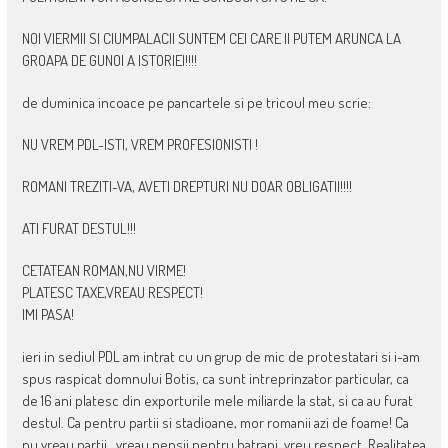
NOI VIERMII SI CIUMPALACII SUNTEM CEI CARE II PUTEM ARUNCA LA
GROAPA DE GUNOI A ISTORIEI!!!!
de duminica incoace pe pancartele si pe tricoul meu scrie:
NU VREM PDL-ISTI, VREM PROFESIONISTI !
ROMANI TREZITI-VA, AVETI DREPTURI NU DOAR OBLIGATII!!!!
ATI FURAT DESTUL!!!
CETATEAN ROMAN,NU VIRME!
PLATESC TAXE,VREAU RESPECT!
IMI PASA!
ieri in sediul PDL am intrat cu un grup de mic de protestatari si i-am
spus raspicat domnului Botis, ca sunt intreprinzator particular, ca
de 16 ani platesc din exporturile mele miliarde la stat, si ca au furat
destul. Ca pentru partii si stadioane, mor romanii azi de foame! Ca
nu vreau partii , vreau pensii pentru batrani, vreu respect. Realitatea