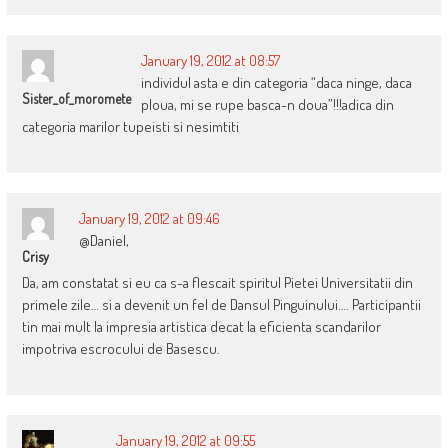
January 19, 2012 at 08:57
individul asta e din categoria “daca ninge, daca
Sister_of_moromete
ploua, mi se rupe basca-n doua”!!!adica din
categoria marilor tupeisti si nesimtiti
January 19, 2012 at 09:46
@Daniel,
Crisy
Da, am constatat si eu ca s-a flescait spiritul Pietei Universitatii din
primele zile… si a devenit un fel de Dansul Pinguinului…. Participantii
tin mai mult la impresia artistica decat la eficienta scandarilor
impotriva escrocului de Basescu.
January 19, 2012 at 09:55