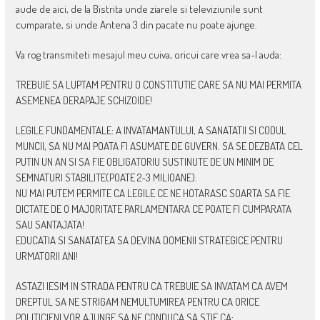
aude de aici, de la Bistrita unde ziarele si televiziunile sunt
cumparate, si unde Antena 3 din pacate nu poate ajunge.
Va rog transmiteti mesajul meu cuiva, oricui care vrea sa-l auda:
TREBUIE SA LUPTAM PENTRU O CONSTITUTIE CARE SA NU MAI PERMITA
ASEMENEA DERAPAJE SCHIZOIDE!
LEGILE FUNDAMENTALE: A INVATAMANTULUI, A SANATATII SI CODUL
MUNCII, SA NU MAI POATA FI ASUMATE DE GUVERN. SA SE DEZBATA CEL
PUTIN UN AN SI SA FIE OBLIGATORIU SUSTINUTE DE UN MINIM DE
SEMNATURI STABILITE(POATE 2-3 MILIOANE).
NU MAI PUTEM PERMITE CA LEGILE CE NE HOTARASC SOARTA SA FIE
DICTATE DE O MAJORITATE PARLAMENTARA CE POATE FI CUMPARATA
SAU SANTAJATA!
EDUCATIA SI SANATATEA SA DEVINA DOMENII STRATEGICE PENTRU
URMATORII ANI!
ASTAZI IESIM IN STRADA PENTRU CA TREBUIE SA INVATAM CA AVEM
DREPTUL SA NE STRIGAM NEMULTUMIREA PENTRU CA ORICE
POLITICIENI VOR AJUNGE SA NE CONDUCA SA STIE CA: