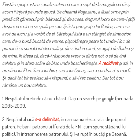
Există-n piaţa asta o canalie solemnă care a supt de la mogulii cei răi şi
acum îi înjură pe unde apucă. Se cheamă Rogozanu, a lăsat urme prin
presă cât gânsacul prin băltoacă şi, de aceea, singurul lucru pe care-l ştiţi
despre el e că nu se spală pe cap. Şi ăsta prin graţia lui Badea, care n-a
avut de lucru şi a vorbit de el. Căţeluşul ăsta e un stângist de simpozion
care, de-o bună bucată de vreme, pişcotăreşte peste tot unde-i loc de
pomană cu spoială intelectuală şi, din când în când, se agaţă de Badea şi
de mine, în ideea că, dacă-i răspunde vreunul dintre noi, o să devină
celebru şi în afara scării de bloc unde boschetăreşte.
A recidivat
şi azi, în
orezăria lui Elan. Sau a lui Niro, sau a lui Cocoş, sau a cui dracu’ o mai fi.
Şi, dacă tot binevoiesc să-i răspund, o să-l fac celebru. Dar tot bou
rămâne; un bou celebru.
1. Nespălatul pretinde că nu-i băsist. Daţi un search pe google (perioada
2005-2009).
2. Nespălatul cică
s-a delimitat
, în campania electorală, de propriul
patron. Pe banii patronului (furaţi de la FNI, cum spune stăpânul lui
politic), în întreprinderea patronului. Şi l-a rupt în bucăţi pe Geoană,