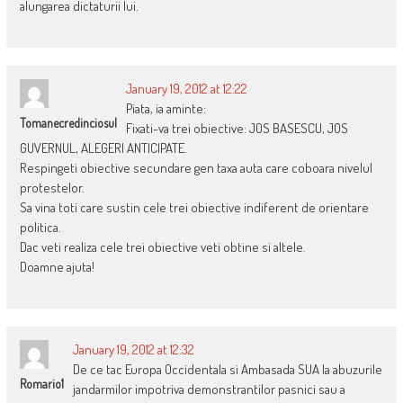
alungarea dictaturii lui.
January 19, 2012 at 12:22
Piata, ia aminte:
Tomanecredinciosul
Fixati-va trei obiective: JOS BASESCU, JOS
GUVERNUL, ALEGERI ANTICIPATE.
Respingeti obiective secundare gen taxa auta care coboara nivelul
protestelor.
Sa vina toti care sustin cele trei obiective indiferent de orientare
politica.
Dac veti realiza cele trei obiective veti obtine si altele.
Doamne ajuta!
January 19, 2012 at 12:32
De ce tac Europa Occidentala si Ambasada SUA la abuzurile
Romario1
jandarmilor impotriva demonstrantilor pasnici sau a