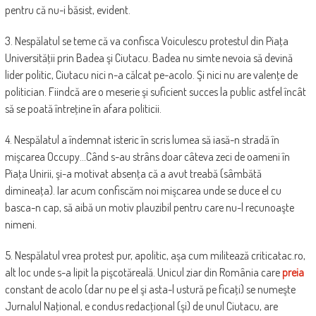
pentru că nu-i băsist, evident.
3. Nespălatul se teme că va confisca Voiculescu protestul din Piaţa
Universităţii prin Badea şi Ciutacu. Badea nu simte nevoia să devină
lider politic, Ciutacu nici n-a călcat pe-acolo. Şi nici nu are valenţe de
politician. Fiindcă are o meserie şi suficient succes la public astfel încât
să se poată întreţine în afara politicii.
4. Nespălatul a îndemnat isteric în scris lumea să iasă-n stradă în
mişcarea Occupy…Când s-au strâns doar câteva zeci de oameni în
Piaţa Unirii, şi-a motivat absenţa că a avut treabă (sâmbătă
dimineaţa). Iar acum confiscăm noi mişcarea unde se duce el cu
basca-n cap, să aibă un motiv plauzibil pentru care nu-l recunoaşte
nimeni.
5. Nespălatul vrea protest pur, apolitic, aşa cum militează criticatac.ro,
alt loc unde s-a lipit la pişcotăreală. Unicul ziar din România care
preia
constant de acolo (dar nu pe el şi asta-l ustură pe ficaţi) se numeşte
Jurnalul Naţional, e condus redacţional (şi) de unul Ciutacu, are