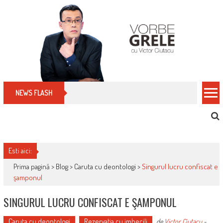
Skip
to
content
Cum îți schimbi, rapid, gratuit și eficient, furniz
NEWS FLASH
Esti aici:
Prima pagină >
Blog
>
Caruta cu deontologi
>
Singurul lucru confiscat e
şamponul
SINGURUL LUCRU CONFISCAT E ŞAMPONUL
Caruta cu deontologi
Rezervaţia cu imbecili
de
Victor Ciutacu
-