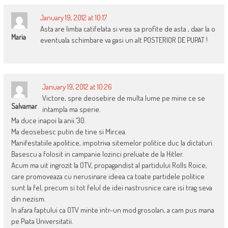
January 19, 2012 at 10:17
Asta are limba catifelata si vrea sa profite de asta , daar la o
Maria
eventuala schimbare va gasi un alt POSTERIOR DE PUPAT !
January 19, 2012 at 10:26
Victore, spre deosebire de multa lume pe mine ce se
Salvamar
intampla ma sperie.
Ma duce inapoi la anii ’30.
Ma deosebesc putin de tine si Mircea.
Manifestatiile apolitice, impotriva sitemelor politice duc la dictaturi.
Basescu a folosit in campanie lozinci preluate de la Hitler.
Acum ma uit ingrozit la OTV, propagandist al partidului Rolls Roice,
care promoveaza cu nerusinare ideea ca toate partidele politice
sunt la fel, precum si tot felul de idei nastrusnice care isi trag seva
din nezism.
In afara faptului ca OTV minte intr-un mod grosolan, a cam pus mana
pe Piata Universitatii.