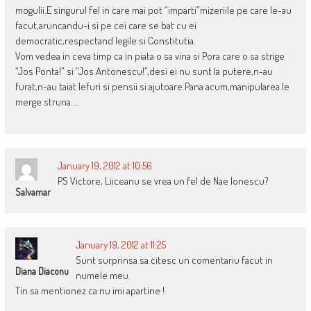
mogulii.E singurul fel in care mai pot “imparti”mizeriile pe care le-au
facut,aruncandu-i si pe cei care se bat cu ei
democratic,respectand legile si Constitutia.
Vom vedea in ceva timp ca in piata o sa vina si Pora care o sa strige
“Jos Ponta!” si “Jos Antonescu!”,desi ei nu sunt la putere,n-au
furat,n-au taiat lefuri si pensii si ajutoare.Pana acum,manipularea le
merge struna….
January 19, 2012 at 10:56
PS Victore, Liiceanu se vrea un fel de Nae Ionescu?
Salvamar
January 19, 2012 at 11:25
Sunt surprinsa sa citesc un comentariu facut in
Diana Diaconu
numele meu.
Tin sa mentionez ca nu imi apartine !