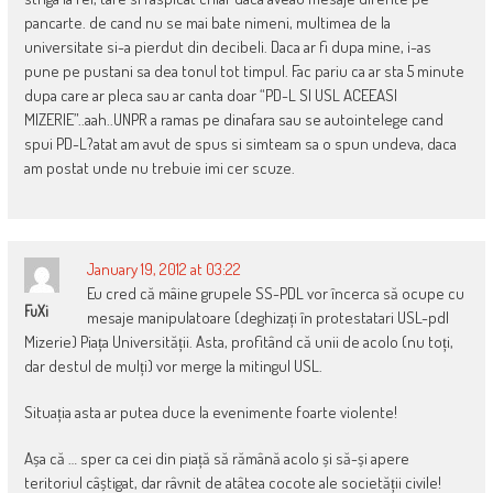
pancarte. de cand nu se mai bate nimeni, multimea de la
universitate si-a pierdut din decibeli. Daca ar fi dupa mine, i-as
pune pe pustani sa dea tonul tot timpul. Fac pariu ca ar sta 5 minute
dupa care ar pleca sau ar canta doar “PD-L SI USL ACEEASI
MIZERIE”..aah..UNPR a ramas pe dinafara sau se autointelege cand
spui PD-L?atat am avut de spus si simteam sa o spun undeva, daca
am postat unde nu trebuie imi cer scuze.
January 19, 2012 at 03:22
Eu cred că mâine grupele SS-PDL vor încerca să ocupe cu
FuXi
mesaje manipulatoare (deghizați în protestatari USL-pdl
Mizerie) Piața Universității. Asta, profitând că unii de acolo (nu toți,
dar destul de mulți) vor merge la mitingul USL.
Situația asta ar putea duce la evenimente foarte violente!
Așa că … sper ca cei din piață să rămână acolo și să-și apere
teritoriul câștigat, dar râvnit de atâtea cocote ale societății civile!