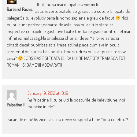
Of of…nu va mai ocupati cu viermi k
Barbarul Pasnic
asta,nevertebratele se gasesc cu sutele la lopata de
balegar.Saltul evolutiv pana la homo sapiens e greu de facut
Nici
eu nu sunt perfect,departe de asta,insa nu as fi in stare sa
inspectez cu papilele gustative toate fundurile grase pentru cel mai
infinitezimal castig.Ma oripileaza chiar si ideea.Mai bine sarac si
cinstit decat pupinbasist si traseist(imi place cum s-a inlocuit
termenul de cur cu bas.pentru boc si udrea nu s-ar putea rezolva
ceva?
) JOS BASE SI TOATA CLICA LUI DE MAFIOTI! TRAIASCA TOTI
ROMANII SI OAMENII ADEVARATI!
January 19, 2012 at 10:16
“@Palpatine II: tu te uiti la posturile de televiziune, noi
Palpatine II
muncim in ele”
Iracan de mini! As zice ca si eu devin suspect a fi un “bou celebru”!