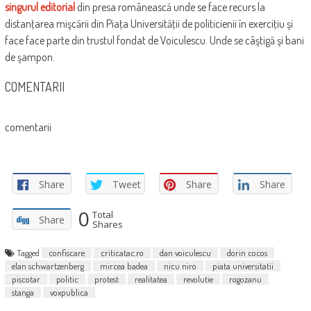
singurul editorial
din presa românească unde se face recurs la
distanţarea mişcării din Piaţa Universităţii de politicienii în exerciţiu şi
face face parte din trustul fondat de Voiculescu. Unde se câştigă şi bani
de şampon.
COMENTARII
comentarii
Share
Tweet
Share
Share
0
Total
Share
Shares
Tagged
confiscare
criticatac.ro
dan voiculescu
dorin cocos
elan schwartzenberg
mircea badea
nicu niro
piata universitatii
piscotar
politic
protest
realitatea
revolutie
rogozanu
stanga
voxpublica