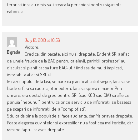
teroristi insa au omis sa-i treaca la pericoiosi pentru siguranta
nationala.
July 12, 2013 at 10:56
Victore,
Bigradu
Cred ca, din pacate, aici nu ai dreptate. Evident SRI a aflat
de unele fraude de la BAC pentru ca elevii, parintii, profesorii au
discutat si planificat sa fure BAC-ul. Fiind asa de multi implicati,
inevitabil a aflat si SRI-ul.
In cazul tipului de la Iasi, se pare ca planificat totul singur, fara sa se
laude si fara sa caute ajutor extern, fara sa spuna nimanui. Prin
urmare, era destul de greu pentru SRI (sau KGB sau CIA) sa afle ce
planuia “nebunul”, pentru ca orice serviciu de informatii se bazeaza
pe scapari de informatii de la “complotisti”.
Stiu ca da bine la populatie si face audienta, dar Maior avea dreptate.
Poate alegerea cuvintelor si expresiilor nu a fost cea mai fericita, dar
ramane faptul ca avea dreptate.