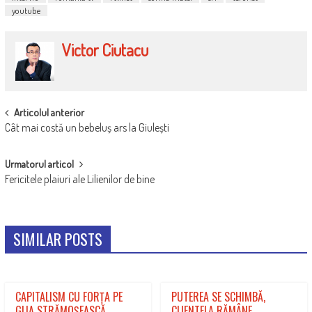
youtube
Victor Ciutacu
POST
Articolul anterior
Cât mai costă un bebeluș ars la Giulești
NAVIGATION
Urmatorul articol
Fericitele plaiuri ale Lilienilor de bine
SIMILAR POSTS
CAPITALISM CU FORȚA PE
PUTEREA SE SCHIMBĂ,
GLIA STRĂMOȘEASCĂ
CLIENTELA RĂMÂNE