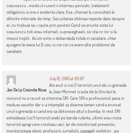
ceausescu , medicul curant ii internau periodic ,tratament
obligatoriu si era o evidenta clara ,fise ,chemat la consultatii la
diferite intervale de timp .Securitatea obtinea repede date despre
ei ,nu trebuia sa-i caute prin pesteri.Cand se anunta vizita lui
ceausescu toti erau internati ,supravegheati, se stia nr. lor si la
miezul noptii . Acum este o debandada totala in sanatate ,chiar
ajungem la mana lui D-zeu si noi cei ce avem alte probleme de
sanatate .
July 12, 2013 at 03:07
Am avut si noi 2 teroristi unul ala cu grenada
Jan De La Craiovita Noua
la Jean Monnet si asta de la Univ.Iasi la
niciunul nu a reusit sa intervina SRI. Care SRI e profesionist pana in
maduva oaselor dar s-a intamplat sa doarma taman cand a aruncat
unul o grenada si cand era sa detoneze altul o bomba. In rest SRI
extradeaza (sic!) teroristi arabi pe banda rulanta, ultimii erau niste
teroristi aprigi care cresteau vaci. Iar de monitorizat preventiv,
monitorizeaza elevii, profesorii, jurnalistii, papagalii vorbitori….pe