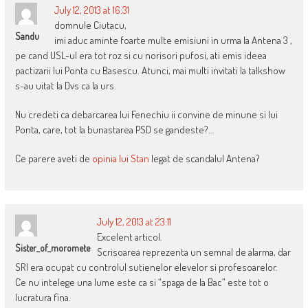
July 12, 2013 at 16:31
domnule Ciutacu,
Sandu
imi aduc aminte foarte multe emisiuni in urma la Antena 3 ,
pe cand USL-ul era tot roz si cu norisori pufosi, ati emis ideea
pactizarii lui Ponta cu Basescu. Atunci, mai multi invitati la talkshow
s-au uitat la Dvs ca la urs.
Nu credeti ca debarcarea lui Fenechiu ii convine de minune si lui
Ponta, care, tot la bunastarea PSD se gandeste?…
Ce parere aveti de
opinia lui Stan
legat de scandalul Antena?
July 12, 2013 at 23:11
Excelent articol.
Sister_of_moromete
Scrisoarea reprezenta un semnal de alarma, dar
SRI era ocupat cu controlul sutienelor elevelor si profesoarelor.
Ce nu intelege una lume este ca si “spaga de la Bac” este tot o
lucratura fina.