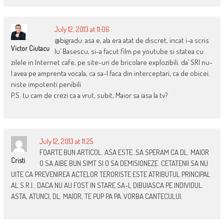
July 12, 2013 at 11:06
@bigradu: asa e, ala era atat de discret, incat i-a scris
Victor Ciutacu
lu’ Basescu, si-a facut film pe youtube si statea cu
zilele in Internet cafe, pe site-uri de bricolare explozibili. da’ SRI nu-
l avea pe amprenta vocala, ca sa-l faca din interceptari, ca de obicei.
niste impotenti penibili
P.S. tu cam de crezi ca a vrut, subit, Maior sa iasa la tv?
July 12, 2013 at 11:25
FOARTE BUN ARTICOL. ASA ESTE..SA SPERAM CA DL. MAIOR
Cristi
O SA AIBE BUN SIMT SI O SA DEMISIONEZE. CETATENII SA NU
UITE CA PREVENIREA ACTELOR TERORISTE ESTE ATRIBUTUL PRINCIPAL
AL S.R.I.. DACA NU AU FOST IN STARE SA-L DIBUIASCA PE INDIVIDUL
ASTA, ATUNCI, DL. MAIOR, TE PUP PA PA..VORBA CANTECULUI.