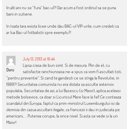
In alti ani nu se “fura” bac-ul?! Dar acum a fost ordinul sa se puna
bani in sutiene.
In toata tara exista licee unde dau BAC-ul VIP-urile; cum credeti ca
ar lua Bac-ul fotbalistii spre exemplu?!
July 13, 2013 at 16:44
Lipsa crasa de bun simt. Si de masura. Plin de el, cu
Doru
satisfactie ranchiunoasa ne-a spus ca vom fi ascultati toti,
“pentru preventie”. Si cand te gandesti ce se striga la Revolutie, in
1989?! Securitatea comunista nu era dotata sa asculte extensiv
populatia, Securitatea de azi, a lui Basescu (si Maior), aplica aceleasi
metode bolsevice, ca doar si Licuriciul Mare face la fel! Ce conteaza
scandalul din Europa, faptul ca prim-ministrul Luxemburgului isi da
demisia din cazua ascultarii ilegale, ca francezii ii dau in judecata pe
americani, … Puterea corupe, la orice nivel. Si asta se vede si la un
Maior!