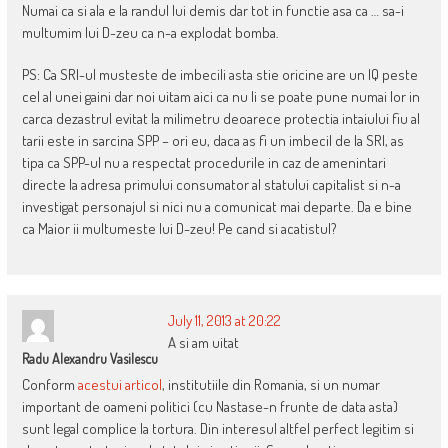
Numai ca si ala e la randul lui demis dar tot in functie asa ca … sa-i
multumim lui D-zeu ca n-a explodat bomba.
PS: Ca SRI-ul musteste de imbecili asta stie oricine are un IQ peste
cel al unei gaini dar noi uitam aici ca nu li se poate pune numai lor in
carca dezastrul evitat la milimetru deoarece protectia intaiului fiu al
tarii este in sarcina SPP – ori eu, daca as fi un imbecil de la SRI, as
tipa ca SPP-ul nu a respectat procedurile in caz de amenintari
directe la adresa primului consumator al statului capitalist si n-a
investigat personajul si nici nu a comunicat mai departe. Da e bine
ca Maior ii multumeste lui D-zeu! Pe cand si acatistul?
July 11, 2013 at 20:22
A si am uitat
Radu Alexandru Vasilescu
Conform
acestui articol
, institutiile din Romania, si un numar
important de oameni politici (cu Nastase-n frunte de data asta)
sunt legal complice la tortura. Din interesul altfel perfect legitim si