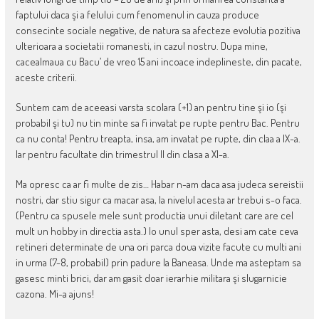
faptului daca şi a felului cum fenomenul in cauza produce
consecinte sociale negative, de natura sa afecteze evolutia pozitiva
ulterioara a societatii romanesti, in cazul nostru. Dupa mine,
cacealmaua cu Bacu’ de vreo 15 ani incoace indeplineste, din pacate,
aceste criterii.
Suntem cam de aceeasi varsta scolara (+1) an pentru tine şi io (şi
probabil şi tu) nu tin minte sa fi invatat pe rupte pentru Bac. Pentru
ca nu conta! Pentru treapta, insa, am invatat pe rupte, din claa a IX-a.
Iar pentru facultate din trimestrul II din clasa a XI-a.
Ma opresc ca ar fi multe de zis… Habar n-am daca asa judeca sereistii
nostri, dar stiu sigur ca macar asa, la nivelul acesta ar trebui s-o faca.
(Pentru ca spusele mele sunt productia unui diletant care are cel
mult un hobby in directia asta.) Io unul sper asta, desi am cate ceva
retineri determinate de una ori parca doua vizite facute cu multi ani
in urma (7-8, probabil) prin padure la Baneasa. Unde ma asteptam sa
gasesc minti brici, dar am gasit doar ierarhie militara şi slugarnicie
cazona. Mi-a ajuns!