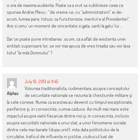
o ora de maxima audienta. Poate ca a vrut sa sublinieze ceea ce
spunea Andrei Plesu : “de vreme ce, cu “administratorii” ei de-
acum, lumea pare, totusi, sa functioneze, meritul e al Providentei”.
Are si omu’ un moment de sinceritate si gata, sariti la gatu’ lui …
Dar se poate pune intrebarea : acum, ca a aflat de existenta unei
entitati superioare lor, se vor mai apuca de vreo treaba sau vor lasa
totul “la mila Domnului” ?
July 16, 2013 at 11:45
Viziunea traditionalista, rudimentara, asupra conceptului
Alphas
de securitate nationala se rezuma la chestiunile militare şi
la cele conexe. Numai ca acestea au devenit cu timpul exceptionale,
periferice şi, in consecinta, cumva caduce. Azi mult mai mare este
impactul asupra vietii fiecaruia dintre noi şi, in consecinta, inclusiv
asupra securitatii nationale a unui stat, a unor fenomene sociale
dintre cele mai banale (dupa unii!): mita data politistului de la
circulatie, traficul de influenta in justitie, ciubucul luat de