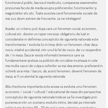
functionarul public, bacsisul medicului, cumpararea examenelor,
presiunea facuta de media asupra politicienilor, functionarilor şi
magistratilor etc.etc. Toate acestea cand fenomenele sociale de
mai sus devin extrem de frecvente, sa ne intelegem!
Asadar, un criteriu just dupa care un fenomen social, economic,
cultural etc. devine un reper necesar, obligatoriu de luat in
consideratie in definirea conceptului de siguranta nationala este
transformarea / evolutia lui in timp dintr-un fenomen, chiar daca
nociv, intalnit accidental, intr-unul la fel de nociv, dar cu raspandire
de / in masa. Daca ar exista informatii temeinice care sa
fundamenteze ipoteza ca politistii de circulatie inceteaza in cele
mai multe cazuri de culpa a soferilor sa mai dea amenzi, preferand in
schimb sa ia mita / bacsis, da, acest fenomen, devenit fenomen de
masa, ar fi un atentat la siguranta nationala.
Alta chestiune importanta este aceea ca evolutia unui fenomen
economic / social / cultural / educational de masa din perspectiva
conceptului de siguranta nationala trebuie sa fie investigata prin
punerea ei intr-un scenariu evolutiv intins, derulat pe intervale
relativ lungi de timp (10 – 20 de ani) şi prin urmarirea constanta a