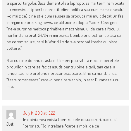
la spartul targului. Daca dementul ala (apropo, sa mai terminam odata
cu excesiva si ipocrita corectitudine politica sau cum mama dracului
i-o mai zice) cine stie cum reusea sa produca mai mult decat un fas
in regim de breaking news, ce atitudine adopta Maior?! Ceva gen
“ne-a surprins metoda primitiva a mecanismului de dare a focului,
noi fiind antrenati 24/24 in mirosirea bombelor electronice, asa ca
ne cerem scuze, ca si la World Trade s-a rezolvat treaba cu niste
cuttere.”
N-ai cu cine domnule, asta e. Oameni potriviti ca nuca-n peretele
birourilor in care se fac ca asuda pentru binele tarii, tara care la
randul sau le e profund nerecunoscatoare…Bine ca mai da si ea,
“teara romaneasca” cate-o pensioara acolo, in rest Dumnezeu cu
mila.
July 14, 2013 at 15:22
In opinia mea exista (pentru cele doua cazuri, bac-ul si
Just
“teroristul”)o intrebare foarte simpla: de ce