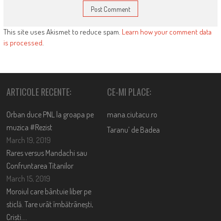
This site uses Akismet to reduce spam.
Learn how your comment data
is processed
.
ARTICOLE RECENTE:
CE-MI PLACE:
Orban duce PNL la groapa pe
mana.ciutacu.ro
muzica #Rezist
Taranu’ de Badea
March 19, 2019
Rares versus Mandachi sau
Confruntarea Titanilor
March 15, 2019
Moroiul care bântuie liber pe
sticlă. Tare urât îmbătrânești,
Cristi….