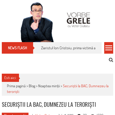
Skip
to
content
Cum îți schimbi, rapid, gratuit și eficient, furniz
NEWS FLASH
Esti aici:
Prima pagină >
Blog
>
Noaptea minţii
>
Securiștii la BAC, Dumnezeu la
teroriști
SECURIȘTII LA BAC, DUMNEZEU LA TERORIȘTI