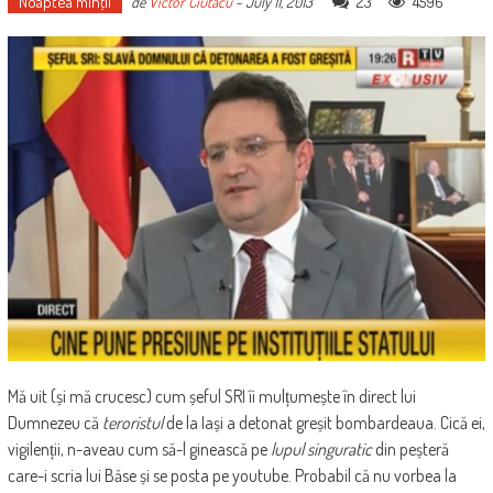
Noaptea minţii
23
4596
de
Victor Ciutacu
-
July 11, 2013
Mă uit (și mă crucesc) cum șeful SRI îi mulțumește în direct lui
Dumnezeu că
teroristul
de la Iași a detonat greșit bombardeaua. Cică ei,
vigilenții, n-aveau cum să-l ginească pe
lupul singuratic
din peșteră
care-i scria lui Băse și se posta pe youtube. Probabil că nu vorbea la