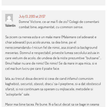
July 13, 2013 at 21:57
Domne’ Victore, ce-ar mai fi de zis? Colegii de comentarii
Valentin
combat bine, argumentat, cu common sense.
Sa zicem ca nenea asta e un malai mare (Malaimare cel adevarat e
chiar adevarat) pus acolo aiurea, sa dea bine, pe el
nerecomandandu-l niciun fel de nimic, asa zicand ca background
meserias. Domnul e respectabil, priveste lumea secolului astuia in
care vietuim de acolo, de undeva de la niste prezumtive “butoane”…
Omul habar nu are de nimic! De nimic! Se da mare in apa mica, si e
cel mai bun lucru pe care il poate face.
Iata, au trecut doua decenii si ceva de cand infamul comunism
kaghebist, securist, stasist, dracu’ sa-l pieptene, si-a dat obstescul
sfarsit, si noi continuam sa operam cu mijloacele, metodele si
“asteptarile” sale.
Maior mai bine tacea. Pe bune. N-a facut decat sa se bage in seama