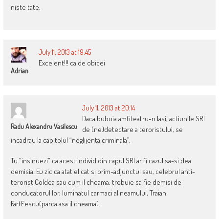
niste tate.
July 11, 2013 at 19:45
Excelent!!! ca de obicei
Adrian
July 11, 2013 at 20:14
Daca bubuia amfiteatru-n Iasi, actiunile SRI
Radu Alexandru Vasilescu
de (ne)detectare a teroristului, se
incadrau la capitolul “neglijenta criminala”.
Tu “insinuezi” ca acest individ din capul SRI ar fi cazul sa-si dea
demisia. Eu zic ca atat el cat si prim-adjunctul sau, celebrul anti-
terorist Coldea sau cum il cheama, trebuie sa fie demisi de
conducatorul lor, luminatul carmaci al neamului, Traian
FartEescu(parca asa il cheama).