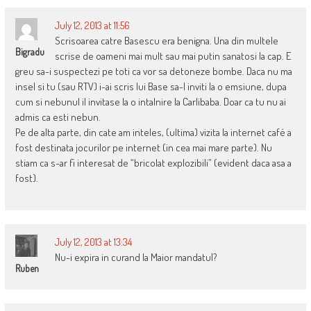
July 12, 2013 at 11:56
Scrisoarea catre Basescu era benigna. Una din multele
Bigradu
scrise de oameni mai mult sau mai putin sanatosi la cap. E
greu sa-i suspectezi pe toti ca vor sa detoneze bombe. Daca nu ma
insel si tu (sau RTV) i-ai scris lui Base sa-l inviti la o emsiune, dupa
cum si nebunul il invitase la o intalnire la Carlibaba. Doar ca tu nu ai
admis ca esti nebun.
Pe de alta parte, din cate am inteles, (ultima) vizita la internet café a
fost destinata jocurilor pe internet (in cea mai mare parte). Nu
stiam ca s-ar fi interesat de “bricolat explozibili” (evident daca asa a
fost).
July 12, 2013 at 13:34
Nu-i expira in curand la Maior mandatul?
Ruben