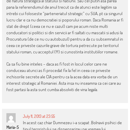
de natura strategica al statului si natiunii. Sau cel putin asa parea
pana la referendumul de anul trecut ca de atunci este legitim sa
intrebi cui foloseste “parteneriatul strategic” cu SUA, pt ca singurul
lucru clar e ca nu democratiei si poporului roman. Daca Romania ar fi
stat de drept (ceea ce nu e cazul) cam pe acum niste multi
conducatori si politici si din servicii ar fi saltati cu mascatii si adusi la
Procuratura (de ce nu cu autobuzul) pentru a da cu subsemnatul in
ceea ce priveste cazurile grave de tortura petrecute pe teritoriul
statului roman, cu acceptul (!!!) si cunostinta institutiilor romane.
Ca sa fiu bine inteles – daca as fi fost in locul celor care ne
conduceau atunci as fi procedat fix la fel in ceea ce priveste
inchisorile secrete ale CIA pentru ca la acea data era vorba de un
interest strategic al Romaniei. Asta insa nu inseamna ca cei care au
fost partasi la asta sunt cumba absolviti de vina legala.
July 11, 2013 at 23:55
In acest caz chiar Dumnezeu i-a scapat .Bolnavii psihici de
Maria-S
tipul teroristului se dispensarizau pe vremea lui