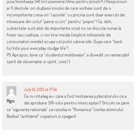
joca/monteaza SRI (in) asemena filme pentru prosti?!:) Raspunsuri
ar fi destule: ori slujbasii insului de care vorbeai sunt de o
incompetenta crasa ori “cazurile” cu pricina sunt doar exercitii de
intoxicare din ciclul “paine si circ” pentru “popor”! Ca, deh,
subiectele sunt atat de importante incat nu se discuta numai la
frizer sau coafeza, ci vor tine media (implicit milioanele de
consumatori media) ocupa cel putin cateva zile. Dupa care “back
to/into your everyday sludge life”!
PS Apropos, bine ca “studentul moldovean” a dovedit un remarcabil
spirit de observatie si spirit…civic!:)
July 14, 2013 at 17:54
Ce nu inteleg eu: care a fost motivarea judecatorului ce a
Mgm
dat aprobare SRI-iului pentru interceptari? Oricum se pare
ca “siguranta nationala” se rezolva in “Romanica” (vorba domnului
Badea) “anihiland” copiatorii si spagarii!