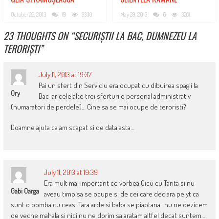
October 22, 2013
19
3330
May 29, 2013
6
3281
23 THOUGHTS ON “
SECURIȘTII LA BAC, DUMNEZEU LA
TERORIȘTI
”
July 11, 2013 at 19:37
Pai un sfert din Serviciu era ocupat cu dibuirea spagii la
Ory
Bac iar celelalte trei sferturi e personal administrativ
(numaratori de perdele)… Cine sa se mai ocupe de teroristi?
Doamne ajuta ca am scapat si de data asta…
July 11, 2013 at 19:39
Era mult mai important ce vorbea Gicu cu Tanta si nu
Gabi Oarga
aveau timp sa se ocupe si de cei care declara pe yt ca
sunt o bomba cu ceas. Tara arde si baba se piaptana…nu ne dezicem
de veche mahala si nici nu ne dorim sa aratam altfel decat suntem…