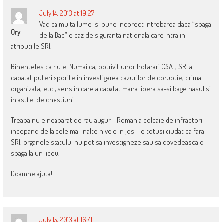
July 14, 2013 at 19:27
Vad ca multa lume isi pune incorect intrebarea daca “spaga
Ory
de la Bac” e caz de siguranta nationala care intra in
atributiile SRI.
Binenteles ca nu e. Numai ca, potrivit unor hotarari CSAT, SRI a
capatat puteri sporite in investigarea cazurilor de coruptie, crima
organizata, etc., sens in care a capatat mana libera sa-si bage nasul si
in astfel de chestiuni.
Treaba nu e neaparat de rau augur – Romania colcaie de infractori
incepand de la cele mai inalte nivele in jos – e totusi ciudat ca fara
SRI, organele statului nu pot sa investigheze sau sa dovedeasca o
spaga la un liceu.
Doamne ajuta!
July 15, 2013 at 16:41