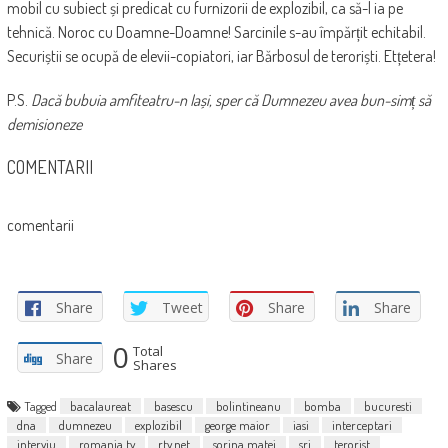
mobil cu subiect și predicat cu furnizorii de explozibil, ca să-l ia pe
tehnică. Noroc cu Doamne-Doamne! Sarcinile s-au împărțit echitabil.
Securiștii se ocupă de elevii-copiatori, iar Bărbosul de teroriști. Etțetera!
P.S.
Dacă bubuia amfiteatru-n Iași, sper că Dumnezeu avea bun-simț să
demisioneze
COMENTARII
comentarii
Share
Tweet
Share
Share
0
Total
Share
Shares
Tagged
bacalaureat
basescu
bolintineanu
bomba
bucuresti
dna
dumnezeu
explozibil
george maior
iasi
interceptari
interviu
romania tv
rtv.net
sorina matei
sri
terorist