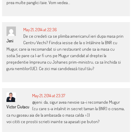
prea multe panglici taie. Vom vedea…
May 21, 2014 at 22:36
De ce credeti ca se plimba americanul ieri dupa masa prin
Jeni
Centru Vechi? Fiindca iesise de la o întâlnire la BNR cu
Mugur, care ia recomandat si un restaurant unde sa ia masa cu
sotia.Se pare ca l-ar fi uns pe Mugur candidat al dreptei la
preşedentie împreuna cu Johanes prim-ministru, ca sa închida si
gura nemtilor(UE). Ce zici mai candidează tizul tău?
May 21, 2014 at 23:37
@jeni: da, sigur avea nevoie sa-i recomande Mugur
Victor Ciutacu
(cu care s-a intalnit in secret taman la BNR) o crasma,
ca nu gaseau aia de la ambasada o masa calda =))
voi cititi ce prostii scrieti inainte sa apasati pe buton?