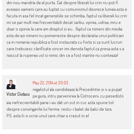
din nou mandria de al purta. Cat despre liberali lui crin nu pot fi
aceeasi oameni care au luptat cu comunismul deorece lumea asta e
facuta in asa fel incat generatiile se schimba, faptul ca liberali lui crin
mi se par mult mai frecventabili decat sarbu, oprea, udrea, mru e
doar o opinie la care am dreptul si eu… Faptul ca nimeni din media
asta de azi nimeni nu pomeneste despre declaratia unui politician
ca in romania republica a fost instaurata cu forta si ca sunt lucruri
care trebuiesc clarificate sincer imi denota faptul ca presa asta s a
nascut la ruperea usl si nimic din ce a fost inainte nu conteaza!
May 22, 2014 at 20:03
regalistul ala candideaza la Presedintie si s-a pupat
Victor Ciutacu
pe gura, intru parvenirea la Cotroceni, cu pesedistii
aia nefrecventabili pana i-au dat un sut in cur. asta spune tot
despre convingerile lui ferme. restu-i balet de balci de tara.
P.S. asta ti-o scrie unul care chiar a crezut in el