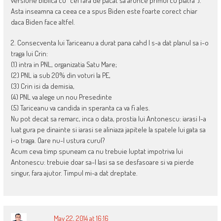
versiune biblica cu “cel fara de pacat sa arunce primul cu piatra”).
Asta inseamna ca ceea ce a spus Biden este foarte corect chiar
daca Biden face altfel.
2. Consecventa lui Tariceanu a durat pana cahd I s-a dat planul sa i-o
traga lui Crin:
(1) intra in PNL, organizatia Satu Mare;
(2) PNL ia sub 20% din voturi la PE,
(3) Crin isi da demisia,
(4) PNL va alege un nou Presedinte
(5) Tariceanu va candida in speranta ca va fi ales.
Nu pot decat sa remarc, inca o data, prostia lui Antonescu: iarasi l-a
luat gura pe dinainte si iarasi se aliniaza japitele la spatele lui gata sa
i-o traga. Oare nu-l ustura curul?
Acum ceva timp spuneam ca nu trebuie luptat impotriva lui
Antonescu: trebuie doar sa-l lasi sa se desfasoare si va pierde
singur, fara ajutor. Timpul mi-a dat dreptate.
May 22, 2014 at 16:16