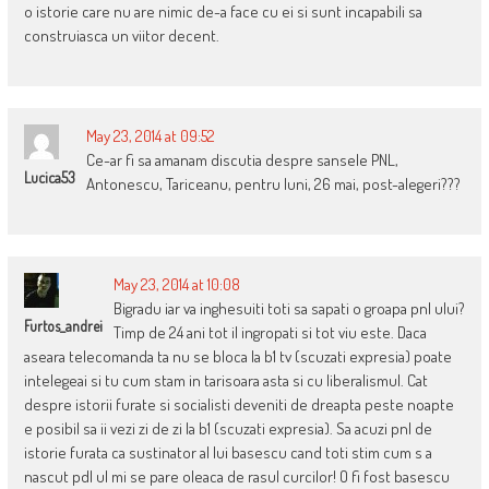
o istorie care nu are nimic de-a face cu ei si sunt incapabili sa
construiasca un viitor decent.
May 23, 2014 at 09:52
Ce-ar fi sa amanam discutia despre sansele PNL,
Lucica53
Antonescu, Tariceanu, pentru luni, 26 mai, post-alegeri???
May 23, 2014 at 10:08
Bigradu iar va inghesuiti toti sa sapati o groapa pnl ului?
Furtos_andrei
Timp de 24 ani tot il ingropati si tot viu este. Daca
aseara telecomanda ta nu se bloca la b1 tv (scuzati expresia) poate
intelegeai si tu cum stam in tarisoara asta si cu liberalismul. Cat
despre istorii furate si socialisti deveniti de dreapta peste noapte
e posibil sa ii vezi zi de zi la b1 (scuzati expresia). Sa acuzi pnl de
istorie furata ca sustinator al lui basescu cand toti stim cum s a
nascut pdl ul mi se pare oleaca de rasul curcilor! O fi fost basescu