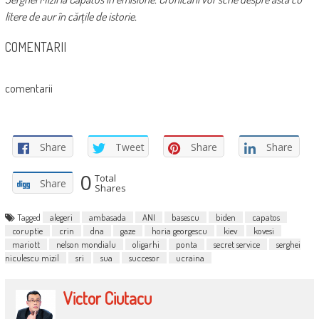
litere de aur în cărțile de istorie.
COMENTARII
comentarii
Share
Tweet
Share
Share
0
Total
Share
Shares
Tagged
alegeri
ambasada
ANI
basescu
biden
capatos
coruptie
crin
dna
gaze
horia georgescu
kiev
kovesi
mariott
nelson mondialu
oligarhi
ponta
secret service
serghei
niculescu mizil
sri
sua
succesor
ucraina
Victor Ciutacu