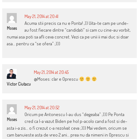
May 21, 2014 at 20:41
Acuma stii precis ca nu e Ponta! ;)) Uita-te cam pe unde-
Moses
au fost fiecare dintre “candidati” si cam cu cine-au vorbit,
numai asa poti sa afli ceva concret. Vezi ca pe unii ii mai duc si doar
asa… pentru ca “se ofera” ;)))
May 21, 2014 at 20:45
@Moses: clar e Oprescu
Victor Ciutacu
May 21, 2014 at 20:52
Oricum pe Antonescu l-au dus “degeaba” ;))) Pe Ponta
Moses
cred ca l-a vazut Biden pe hol p-acolo cand a fost si de-
asta i-a zis… o fi crezut c-a rezolvat ceva ;))) Mai vedem, oricum se
cam banuieste asta de vreo 2 ani… prea nu da nimeni in Oprescu si