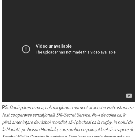
P.S.
După părerea mea, cel mai glorios moment al acestei vizite istorice a
fost cooperarea senzațională SRI-Secret Service. Nu-i de colea ca, în
plină amenințare de război mondial, să-l plachezi ca la rugby, în holul de
la Mariott, pe Nelson Mondialu, care umbla cu paloșul la el să se apere de
Serghei Mizil la Capatos în emisiune. Cronicarii vor scrie despre asta cu