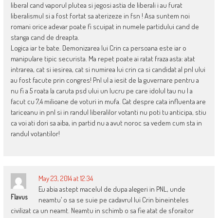
liberal cand vaporul plutea si jegosi astia de liberali i au furat
liberalismul si a fost fortat sa aterizeze in fsn ! Asa suntem noi
romani orice adevar poate fi scuipat in numele partidului cand de
stanga cand de dreapta.
Logica iar te bate. Demonizarea lui Crin ca persoana este iar o
manipulare tipic securista. Ma repet poate ai ratat fraza asta: atat
intrarea, cat si iesirea, cat si numirea lui crin ca si candidat al pnl ului
au fost facute prin congres! Pnl ul a iesit de la guvernare pentru a
nu fi a 5 roata la caruta psd ului un lucru pe care idolul tau nu l a
facut cu 7,4 milioane de voturi in mufa. Cat despre cata influenta are
tariceanu in pnl si in randul liberalilor votanti nu poti tu anticipa, stiu
ca voi ati dori sa aiba, in partid nu a avut noroc sa vedem cum sta in
randul votantilor!
May 23, 2014 at 12:34
Eu abia astept macelul de dupa alegeri in PNL, unde
Flavus
neamtu’ o sa se suie pe cadavrul lui Crin bineinteles
civilizat ca un neamt. Neamtu in schimb o sa fie atat de sforaitor