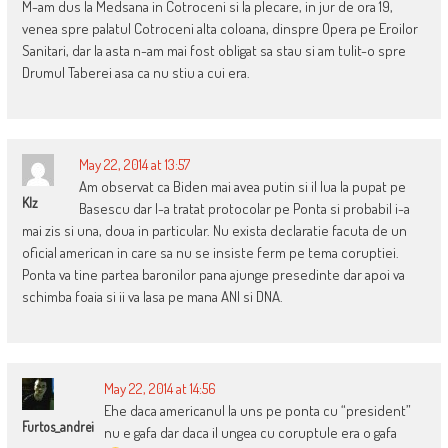
M-am dus la Medsana in Cotroceni si la plecare, in jur de ora 19,
venea spre palatul Cotroceni alta coloana, dinspre Opera pe Eroilor
Sanitari, dar la asta n-am mai fost obligat sa stau si am tulit-o spre
Drumul Taberei asa ca nu stiu a cui era.
May 22, 2014 at 13:57
Am observat ca Biden mai avea putin si il lua la pupat pe
Klz
Basescu dar l-a tratat protocolar pe Ponta si probabil i-a
mai zis si una, doua in particular. Nu exista declaratie facuta de un
oficial american in care sa nu se insiste ferm pe tema coruptiei.
Ponta va tine partea baronilor pana ajunge presedinte dar apoi va
schimba foaia si ii va lasa pe mana ANI si DNA.
May 22, 2014 at 14:56
Ehe daca americanul la uns pe ponta cu “president”
Furtos_andrei
nu e gafa dar daca il ungea cu coruptule era o gafa