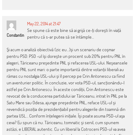
May 22, 2014 at 21:47
Se spune că este bine să ai grijă ce-ţi doreşti în viaţă
Constantin
pentru că s-ar putea să se întâmple…
Şi acum o analiză obiectivă (zic eu…)şi un scenariu de coşmar
pentru PSD: PSD -ul îşi doreşte un procent sub 20% pentru PNL în
alegeri, Tăriceanu preşedinte PNL şi refacerea USL-ului. Neşeansele
pentru PNL sunt mari: o parte importantă dintre votanţii liberali au
rămas cu nostalgia USL-ului şi îl percep pe Crin Antonescu ca fiind
un aventurier politic. În concluzie, vor vota PSD-ul, sancţionându-l
astfel pe Crin Antonescu. În aceste condiţii, Crin Antonescu este
revocat de la conducerea partidului iar Tăriceanu, intrat în PNL pe la
Satu Mare sau Odesa, ajunge preşedinte PNL, reface USL-ul şi
revendică poziţia de prezidenţiabil pentru alegerile din toamnă din
partea USL… Conform înţelegerii iniţiale. Îşi poate asuma PSD-ul aşa
ceva? Eu spun că nu. Tăriceanu, tomnatic şi senil, cum spunem
astăzi, e LIBERAL autentic. Cu un liberal la Cotroceni PSD-ul va avea