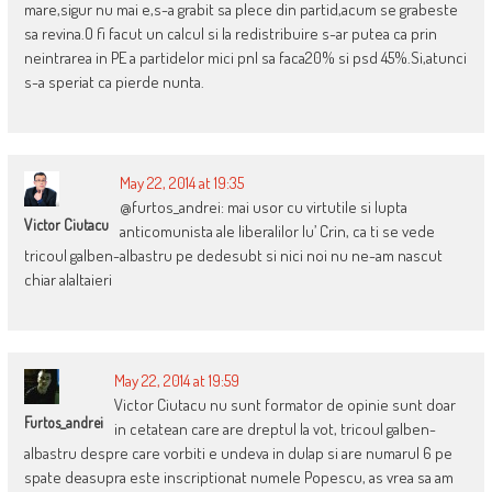
mare,sigur nu mai e,s-a grabit sa plece din partid,acum se grabeste
sa revina.O fi facut un calcul si la redistribuire s-ar putea ca prin
neintrarea in PE a partidelor mici pnl sa faca20% si psd 45%.Si,atunci
s-a speriat ca pierde nunta.
May 22, 2014 at 19:35
@furtos_andrei: mai usor cu virtutile si lupta
Victor Ciutacu
anticomunista ale liberalilor lu’ Crin, ca ti se vede
tricoul galben-albastru pe dedesubt si nici noi nu ne-am nascut
chiar alaltaieri
May 22, 2014 at 19:59
Victor Ciutacu nu sunt formator de opinie sunt doar
Furtos_andrei
in cetatean care are dreptul la vot, tricoul galben-
albastru despre care vorbiti e undeva in dulap si are numarul 6 pe
spate deasupra este inscriptionat numele Popescu, as vrea sa am