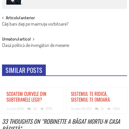
POST
Articolul anterior
Câți bani dați pe maimuța vorbitoare?
NAVIGATION
Urmatorul articol
Clasă politică de învingători de meserie
SIMILAR POSTS
SCOATEM CURVELE DIN
SISTEMUL TE RIDICĂ,
SUBTERANELE LEGII?
SISTEMUL TE OMOARĂ
June 3, 2009
145
8799
October 28, 2015
24
11604
33 THOUGHTS ON “
ROBINETTE A BĂGAT MORTU-N CASA
BĂSISTĂ
”