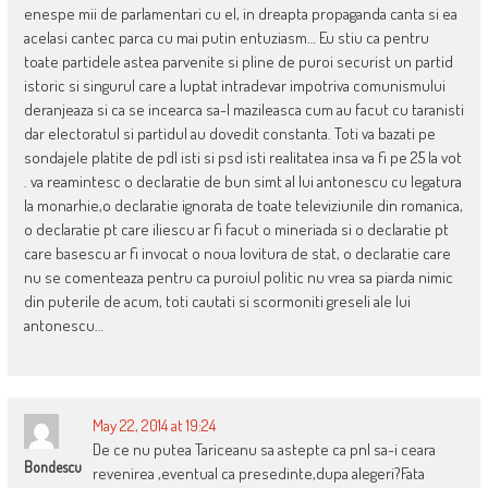
enespe mii de parlamentari cu el, in dreapta propaganda canta si ea
acelasi cantec parca cu mai putin entuziasm… Eu stiu ca pentru
toate partidele astea parvenite si pline de puroi securist un partid
istoric si singurul care a luptat intradevar impotriva comunismului
deranjeaza si ca se incearca sa-l mazileasca cum au facut cu taranisti
dar electoratul si partidul au dovedit constanta. Toti va bazati pe
sondajele platite de pdl isti si psd isti realitatea insa va fi pe 25 la vot
. va reamintesc o declaratie de bun simt al lui antonescu cu legatura
la monarhie,o declaratie ignorata de toate televiziunile din romanica,
o declaratie pt care iliescu ar fi facut o mineriada si o declaratie pt
care basescu ar fi invocat o noua lovitura de stat, o declaratie care
nu se comenteaza pentru ca puroiul politic nu vrea sa piarda nimic
din puterile de acum, toti cautati si scormoniti greseli ale lui
antonescu…
May 22, 2014 at 19:24
De ce nu putea Tariceanu sa astepte ca pnl sa-i ceara
Bondescu
revenirea ,eventual ca presedinte,dupa alegeri?Fata