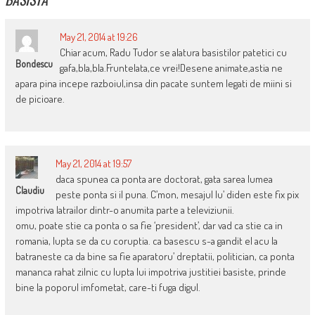
May 21, 2014 at 19:26
Chiar acum, Radu Tudor se alatura basistilor patetici cu
Bondescu
gafa,bla,bla.Fruntelata,ce vrei!Desene animate,astia ne
apara pina incepe razboiul,insa din pacate suntem legati de miini si
de picioare.
May 21, 2014 at 19:57
daca spunea ca ponta are doctorat, gata sarea lumea
Claudiu
peste ponta si il puna. C’mon, mesajul lu’ diden este fix pix
impotriva latrailor dintr-o anumita parte a televiziunii.
omu, poate stie ca ponta o sa fie ‘president’, dar vad ca stie ca in
romania, lupta se da cu coruptia. ca basescu s-a gandit el acu la
batraneste ca da bine sa fie aparatoru’ dreptatii, politician, ca ponta
mananca rahat zilnic cu lupta lui impotriva justitiei basiste, prinde
bine la poporul imfometat, care-ti fuga digul.