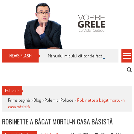
Skip
to
content
Manualul micului cititor de facturi: nu plăti nimic 
NEWS FLASH
Esti aici:
Prima pagină >
Blog
>
Polemici Politice
>
Robinette a băgat mortu-n
casa băsistă
ROBINETTE A BĂGAT MORTU-N CASA BĂSISTĂ