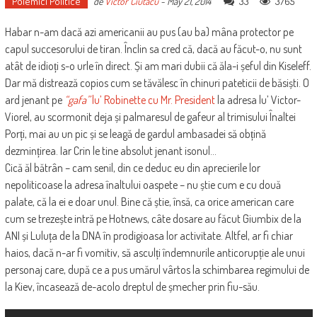
Polemici Politice
33
3765
de
Victor Ciutacu
-
May 21, 2014
Habar n-am dacă azi americanii au pus (au ba) mâna protector pe
capul succesorului de tiran. Înclin sa cred că, dacă au făcut-o, nu sunt
atât de idioți s-o urle în direct. Și am mari dubii că ăla-i șeful din Kiseleff.
Dar mă distrează copios cum se tăvălesc în chinuri pateticii de băsiști. O
ard jenant pe
“gafa”
lu’ Robinette cu Mr. President
la adresa lu’ Victor-
Viorel, au scormonit deja și palmaresul de gafeur al trimisului Înaltei
Porți, mai au un pic și se leagă de gardul ambasadei să obțină
dezmințirea. Iar Crin le tine absolut jenant isonul…
Cică ăl bătrân – cam senil, din ce deduc eu din aprecierile lor
nepoliticoase la adresa înaltului oaspete – nu știe cum e cu două
palate, că la ei e doar unul. Bine că știe, însă, ca orice american care
cum se trezește intră pe Hotnews, câte dosare au făcut Giumbix de la
ANI și Luluța de la DNA în prodigioasa lor activitate. Altfel, ar fi chiar
haios, dacă n-ar fi vomitiv, să asculți îndemnurile anticorupție ale unui
personaj care, după ce a pus umărul vârtos la schimbarea regimului de
la Kiev, încasează de-acolo dreptul de șmecher prin fiu-său.