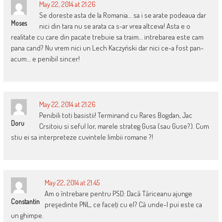
May 22, 2014 at 21:26
Se doreste asta de la Romania… sa i se arate podeaua dar
Moses
nici din tara nu se arata ca s-ar vrea altceva! Asta e o
realitate cu care din pacate trebuie sa traim… intrebarea este cam
pana cand? Nu vrem nici un Lech Kaczyński dar nici ce-a fost pan-
acum… e penibil sincer!
May 22, 2014 at 21:26
Penibili toti basistii! Terminand cu Rares Bogdan, Jac
Doru
Crsitoiu si seful lor, marele strateg Gusa (sau Guse?). Cum
stiu ei sa interpreteze cuvintele limbii romane ?!
May 22, 2014 at 21:45
Am o întrebare pentru PSD: Dacă Tăriceanu ajunge
Constantin
preşedinte PNL, ce faceţi cu el? Că unde-l pui este ca
un ghimpe.