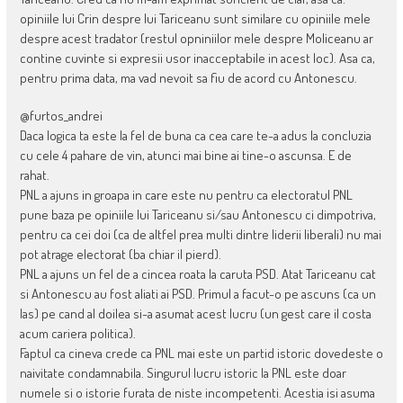
opiniile lui Crin despre lui Tariceanu sunt similare cu opiniile mele
despre acest tradator (restul opniniilor mele despre Moliceanu ar
contine cuvinte si expresii usor inacceptabile in acest loc). Asa ca,
pentru prima data, ma vad nevoit sa fiu de acord cu Antonescu.
@furtos_andrei
Daca logica ta este la fel de buna ca cea care te-a adus la concluzia
cu cele 4 pahare de vin, atunci mai bine ai tine-o ascunsa. E de
rahat.
PNL a ajuns in groapa in care este nu pentru ca electoratul PNL
pune baza pe opiniile lui Tariceanu si/sau Antonescu ci dimpotriva,
pentru ca cei doi (ca de altfel prea multi dintre liderii liberali) nu mai
pot atrage electorat (ba chiar il pierd).
PNL a ajuns un fel de a cincea roata la caruta PSD. Atat Tariceanu cat
si Antonescu au fost aliati ai PSD. Primul a facut-o pe ascuns (ca un
las) pe cand al doilea si-a asumat acest lucru (un gest care il costa
acum cariera politica).
Faptul ca cineva crede ca PNL mai este un partid istoric dovedeste o
naivitate condamnabila. Singurul lucru istoric la PNL este doar
numele si o istorie furata de niste incompetenti. Acestia isi asuma