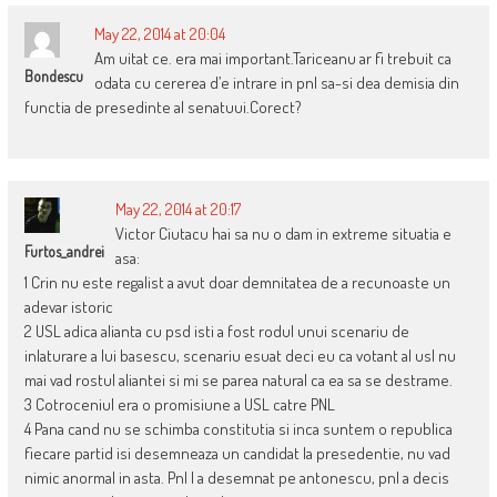
May 22, 2014 at 20:04
Am uitat ce. era mai important.Tariceanu ar fi trebuit ca
Bondescu
odata cu cererea d’e intrare in pnl sa-si dea demisia din
functia de presedinte al senatuui.Corect?
May 22, 2014 at 20:17
Victor Ciutacu hai sa nu o dam in extreme situatia e
Furtos_andrei
asa:
1 Crin nu este regalist a avut doar demnitatea de a recunoaste un
adevar istoric
2 USL adica alianta cu psd isti a fost rodul unui scenariu de
inlaturare a lui basescu, scenariu esuat deci eu ca votant al usl nu
mai vad rostul aliantei si mi se parea natural ca ea sa se destrame.
3 Cotroceniul era o promisiune a USL catre PNL
4 Pana cand nu se schimba constitutia si inca suntem o republica
fiecare partid isi desemneaza un candidat la presedentie, nu vad
nimic anormal in asta. Pnl l a desemnat pe antonescu, pnl a decis