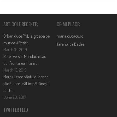
ARTICOLE RECENTE:
CE-MI PLACE:
Orban duce PNL la groapa pe
mana.ciutacu.ro
muzica #Rezist
Taranu’ de Badea
March 19, 2019
Rares versus Mandachi sau
Confruntarea Titanilor
March 15, 2019
Moroiul care bântuie liber pe
sticlă. Tare urât îmbătrânești,
Cristi….
June 20, 2017
TWITTER FEED