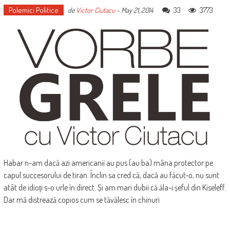
Polemici Politice
33
3773
de
Victor Ciutacu
-
May 21, 2014
Habar n-am dacă azi americanii au pus (au ba) mâna protector pe
capul succesorului de tiran. Înclin sa cred că, dacă au făcut-o, nu sunt
atât de idioți s-o urle în direct. Și am mari dubii că ăla-i șeful din Kiseleff.
Dar mă distrează copios cum se tăvălesc în chinuri