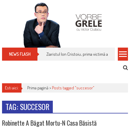
Skip
to
content
Ziaristul Ion Cristoiu, prima victimă a noi cenzuri 
NEWS FLASH
Esti aici:
Prima pagină >
Posts tagged "succesor"
TAG: SUCCESOR
Robinette A Băgat Mortu-N Casa Băsistă