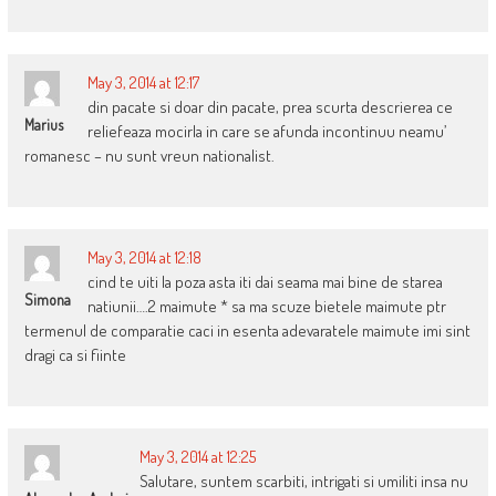
May 3, 2014 at 12:17
din pacate si doar din pacate, prea scurta descrierea ce
Marius
reliefeaza mocirla in care se afunda incontinuu neamu’
romanesc – nu sunt vreun nationalist.
May 3, 2014 at 12:18
cind te uiti la poza asta iti dai seama mai bine de starea
Simona
natiunii….2 maimute * sa ma scuze bietele maimute ptr
termenul de comparatie caci in esenta adevaratele maimute imi sint
dragi ca si fiinte
May 3, 2014 at 12:25
Salutare, suntem scarbiti, intrigati si umiliti insa nu