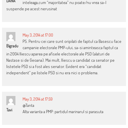
DANA
inteleaga,cum “majoritatea” nu poate/nu vrea sa-l
suspende pe acest nerusinat
May 3, 2014 at 17:00
PS. Pentru cei care sunt oripilati de faptul ca Basescu face
Bigradu
campanie electorale PMP-ului, sa-si aminteasca faptul ca
in 2004 Iliescu aparea pe afisele electorale ale PSD (alaturi de
Nastase si de Geoana). Mai mult, Iliescu a candidat ca senator pe
listetele PSD si a fost ales senator. Evident era “candidat
independent” pe listele PSD si nu era nici o problema.
May 3, 2014 at 17:59
@Tanta
Tavi
Alta varianta a PMP: partidul marinarul si parasuta