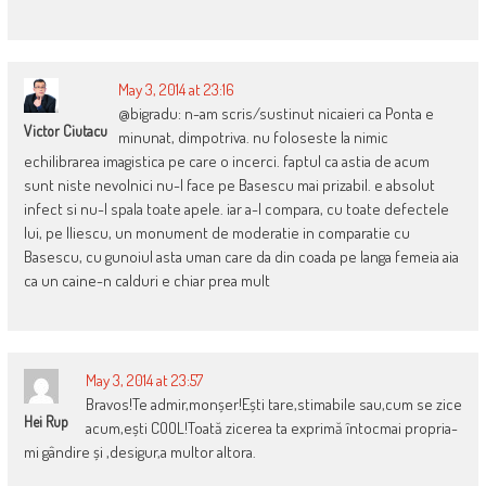
May 3, 2014 at 23:16
@bigradu: n-am scris/sustinut nicaieri ca Ponta e
Victor Ciutacu
minunat, dimpotriva. nu foloseste la nimic
echilibrarea imagistica pe care o incerci. faptul ca astia de acum
sunt niste nevolnici nu-l face pe Basescu mai prizabil. e absolut
infect si nu-l spala toate apele. iar a-l compara, cu toate defectele
lui, pe Iliescu, un monument de moderatie in comparatie cu
Basescu, cu gunoiul asta uman care da din coada pe langa femeia aia
ca un caine-n calduri e chiar prea mult
May 3, 2014 at 23:57
Bravos!Te admir,monșer!Ești tare,stimabile sau,cum se zice
Hei Rup
acum,ești COOL!Toată zicerea ta exprimă întocmai propria-
mi gândire și ,desigur,a multor altora.