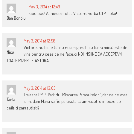
May 3, 2014 at 12:49
Fabulous! Achiesez total, Victore, vorba CTP – ului!
Dan Donoiu
May 3, 2014 at 12:58
Victore, nu base (si nu nu am gresit, cu litera mica)este de
Nicu
vina pentru ceea ce ne face,ci NOI INSIINE CA ACCEPTAM
TOATE MIZERILE ASTORA!
May 3, 2014 at 13:03
Traiasca PMP (Partidul Miscarea Parasutelor ),dar de ce vrea
Tanta
si madam Maria sa fie parasuta ca am vazut-o in poze cu
ceilalti parasutisti?