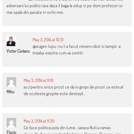
adversarii lui politici iara daca il baga la zdup si pe dom profesor isi
mai spala din pacate in ochii mei.
May 3, 2014 at 10:31
@eugen lupu: nu l-a facut nimeni idiot si tampit. e
Victor Ciutacu
treaba voastra cum va simtiti
May 3, 2014 at 11:19
acu’pentru orice prost ce da in gropi de prost ce este al
Mihu
de ocoleste gropile este destept…
May 3, 2014 at 11:30
Ce face politica asta din lume…saraca Nuti a ramas
Florin