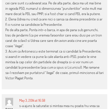
cei care sunt cu adevarat asa. Pe de alta parte, daca ma uit mai bine
in ograda PSD, numarul si dimensiunea “purulentilor” este mult mai
mare decat la PDL sau PMP; si a fost chiar si cand PDL era la putere.
2. Elena Udrea nu cred ca are nici o sansa sa devina presedinte si ar
fi o rusine sa candideze la Presedentie.
Pe de alta parte, Ponta intr-o barca, in apa de pana sub genunchi,
tras de jandarmi (ca pe vremea faraonilor care erau dusi pe un tron
carat de sclavi) si Udrea care sare din avion arata cine are poarta
coaie “ilegal”.
3. Acum ca Antonescu este terminat ca si candidat la Presedentie,
si avand in vedere ca pune la cale alianta anti-PSD, poate le vine
mintea la cap celor din partidele de dreapta si-si vor numi un
candidat la presedentie (asa cum a spus si Licuriciul). Mai ramane
sa-l rezolvam pe purtatorul “ilegal” de coaie, primul-mincionos al tari
Victor Plagiat Ponta.
May 3, 2014 at 16:58
s-a ajuns la saturatie si mintea mea nu poate/nu vrea sa