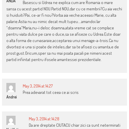
ANDA
Basescu si Udrea ne explica cum are Romania o mare
sansa cu acest partid NOU.Partid NOU,dar cu ce membrii?Cu aia vechi
si huiduiti?Pai, ce-ar fi nou?Vorba aia veche:aceeasi Marie, cu alta
palarie.Astia nu au nimic decat mult tupeu….amandoi.Iar
“doamna”Maria,nu-i deloc doamna,atata vreme cat se complace
pentru viata dulce pe care o duce,sa se afiseze cu Udrea.Este doar
o alta forma de curvasaraie,acceptarea unui menage-a-trois.Ca nu
divortezi e una si poate de inteles,dar sa te afisezi cu amanta,e de
prost gust.Oricum,sper sa nu mai poata pacali pe nimeni acest
partid infiintat pentru ifosele amantessei prezidentiale.
May 3, 2014 at 14:27
Prea adevarat tot ceea ce ai scris
Andrei
May 3, 2014 at 14:28
Da are dreptate CIUTACU chiar zici ca sunt neterminati