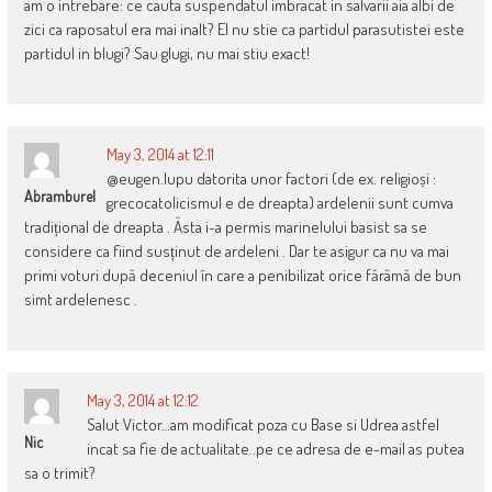
am o intrebare: ce cauta suspendatul imbracat in salvarii aia albi de
zici ca raposatul era mai inalt? El nu stie ca partidul parasutistei este
partidul in blugi? Sau glugi, nu mai stiu exact!
May 3, 2014 at 12:11
@eugen.lupu datorita unor factori (de ex. religioși :
Abramburel
grecocatolicismul e de dreapta) ardelenii sunt cumva
tradițional de dreapta . Ăsta i-a permis marinelului basist sa se
considere ca fiind susținut de ardeleni . Dar te asigur ca nu va mai
primi voturi după deceniul în care a penibilizat orice fărâmă de bun
simt ardelenesc .
May 3, 2014 at 12:12
Salut Victor…am modificat poza cu Base si Udrea astfel
Nic
incat sa fie de actualitate..pe ce adresa de e-mail as putea
sa o trimit?