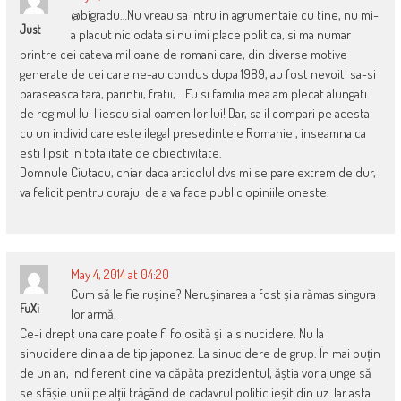
@bigradu…Nu vreau sa intru in agrumentaie cu tine, nu mi-
Just
a placut niciodata si nu imi place politica, si ma numar
printre cei cateva milioane de romani care, din diverse motive
generate de cei care ne-au condus dupa 1989, au fost nevoiti sa-si
paraseasca tara, parintii, fratii, …Eu si familia mea am plecat alungati
de regimul lui Iliescu si al oamenilor lui! Dar, sa il compari pe acesta
cu un individ care este ilegal presedintele Romaniei, inseamna ca
esti lipsit in totalitate de obiectivitate.
Domnule Ciutacu, chiar daca articolul dvs mi se pare extrem de dur,
va felicit pentru curajul de a va face public opiniile oneste.
May 4, 2014 at 04:20
Cum să le fie rușine? Nerușinarea a fost și a rămas singura
FuXi
lor armă.
Ce-i drept una care poate fi folosită și la sinucidere. Nu la
sinucidere din aia de tip japonez. La sinucidere de grup. În mai puțin
de un an, indiferent cine va căpăta prezidentul, ăștia vor ajunge să
se sfâșie unii pe alții trăgând de cadavrul politic ieșit din uz. Iar asta