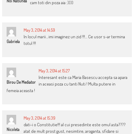
Noi Natiunea
cam toti din poza aia :))))
May 3, 2014 at 14:59
In locul marii , imi imaginez un zid !!!… Ce usor s-ar termina
Gabriela
totul !!!
May 3, 2014 at 15:27
Interesant este ca Maria Basescu accepta sa apara
Birou De Mediator
in aceasi poza cu tanti Nuti ! Multa putere in
femeia aceasta !
May 3, 2014 at 15:39
dati-i o Constitutie!!! al cui presedinte este omul asta????
Nicoleta
atat de mult prost gust, nesimtire, aroganta, sfidare si