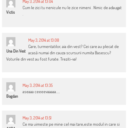
May 3, 2014 at 13:04
Cum le zici tu nenicule nu le zice nimeni . Nimic de adaugat
Victis
.
May 3, 2014 at 13:08
Care, turmentatilor, aia din vest? Cei care au plecat de
Una Din Vest
acasă numai din cauza scursurii numita Basescu?
Voturile din vest au fost furate. Treziti-va!
May 3, 2014 at 13:35
aseaaa ceeeevaaaaa…..
Bogdan
May 3, 2014 at 13:51
Ce ma uimeste pe mine cel mai tare,este modul in care si