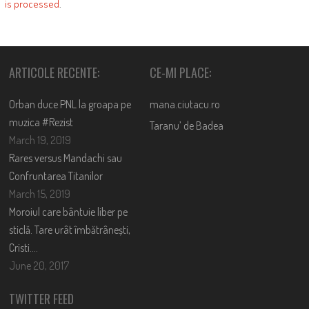
is processed
.
ARTICOLE RECENTE:
CE-MI PLACE:
Orban duce PNL la groapa pe
mana.ciutacu.ro
muzica #Rezist
Taranu’ de Badea
March 19, 2019
Rares versus Mandachi sau
Confruntarea Titanilor
March 15, 2019
Moroiul care bântuie liber pe
sticlă. Tare urât îmbătrânești,
Cristi….
June 20, 2017
TWITTER FEED