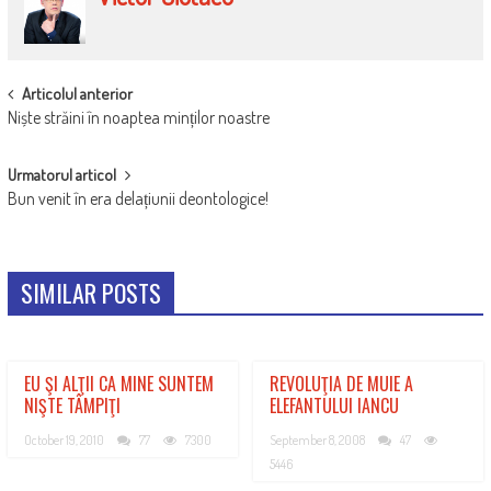
POST
Articolul anterior
Niște străini în noaptea minților noastre
NAVIGATION
Urmatorul articol
Bun venit în era delațiunii deontologice!
SIMILAR POSTS
EU ŞI ALŢII CA MINE SUNTEM
REVOLUŢIA DE MUIE A
NIŞTE TÂMPIŢI
ELEFANTULUI IANCU
October 19, 2010
77
7300
September 8, 2008
47
5446