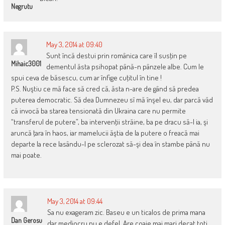
Negrutu
May 3, 2014 at 09:40
Sunt încă destui prin românica care îl susţin pe
Mihaic3001
dementul ăsta psihopat până-n pânzele albe. Cum le
spui ceva de băsescu, cum ar înfige cuţitul în tine !
P.S. Nuştiu ce mă face să cred că, ăsta n-are de gând să predea
puterea democratic. Să dea Dumnezeu sî mă înşel eu, dar parcă văd
că invocă ba starea tensionată din Ukraina care nu permite
“transferul de putere”, ba intervenţii străine, ba pe dracu să-l ia, şi
aruncă ţara în haos, iar mamelucii ăştia de la putere o freacă mai
departe la rece lasându-l pe sclerozat să-şi dea în stambe până nu
mai poate.
May 3, 2014 at 09:44
Sa nu exageram zic. Baseu e un ticalos de prima mana
Dan Gerosu
dar mediocru nu e defel. Are coaie mai mari decat toti