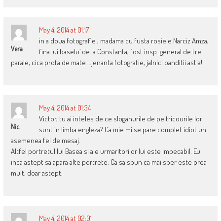
May 4, 2014 at 01:17
in a doua fotografie , madama cu fusta rosie e Narciz Amza,
Vera
fina lui baselu’ de la Constanta, fost insp. general de trei
parale, cica profa de mate …jenanta fotografie, jalnici banditii astia!
May 4, 2014 at 01:34
Victor, tu ai inteles de ce sloganurile de pe tricourile lor
Nic
sunt in limba engleza? Ca mie mi se pare complet idiot un
asemenea fel de mesaj.
Altfel portretul lui Basea si ale urmaritorilor lui este impecabil. Eu
inca astept sa apara alte portrete. Ca sa spun ca mai sper este prea
mult, doar astept.
May 4, 2014 at 02:01