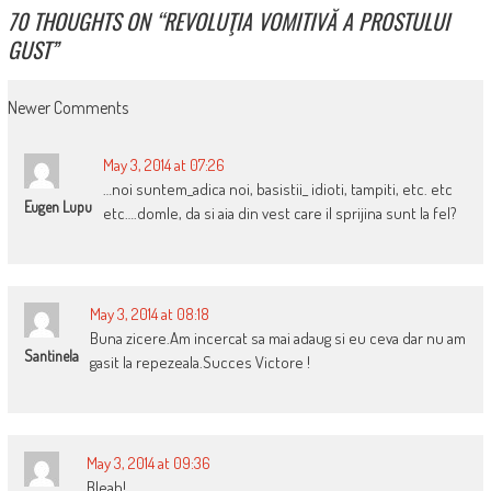
70 THOUGHTS ON “
REVOLUŢIA VOMITIVĂ A PROSTULUI
GUST
”
COMMENT
Newer Comments
NAVIGATION
May 3, 2014 at 07:26
…noi suntem_adica noi, basistii_ idioti, tampiti, etc. etc
Eugen Lupu
etc….domle, da si aia din vest care il sprijina sunt la fel?
May 3, 2014 at 08:18
Buna zicere.Am incercat sa mai adaug si eu ceva dar nu am
Santinela
gasit la repezeala.Succes Victore !
May 3, 2014 at 09:36
Bleah!