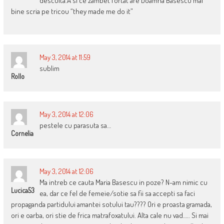
desculta.A si ce zambet fortat are Doamna Basescu mai
bine scria pe tricou “they made me do it”
May 3, 2014 at 11:59
sublim
Rollo
May 3, 2014 at 12:06
pestele cu parasuta sa…
Cornelia
May 3, 2014 at 12:06
Ma intreb ce cauta Maria Basescu in poze? N-am nimic cu
Lucica53
ea, dar ce fel de femeie/sotie sa fii sa accepti sa faci
propaganda partidului amantei sotului tau???? Ori e proasta gramada,
ori e oarba, ori stie de frica matrafoxatului. Alta cale nu vad….. Si mai