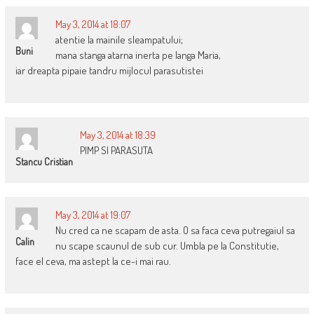
May 3, 2014 at 18:07
atentie la mainile sleampatului;
Buni
mana stanga atarna inerta pe langa Maria,
iar dreapta pipaie tandru mijlocul parasutistei
May 3, 2014 at 18:39
PIMP SI PARASUTA
Stancu Cristian
May 3, 2014 at 19:07
Nu cred ca ne scapam de asta. O sa faca ceva putregaiul sa
Calin
nu scape scaunul de sub cur. Umbla pe la Constitutie,
face el ceva, ma astept la ce-i mai rau.