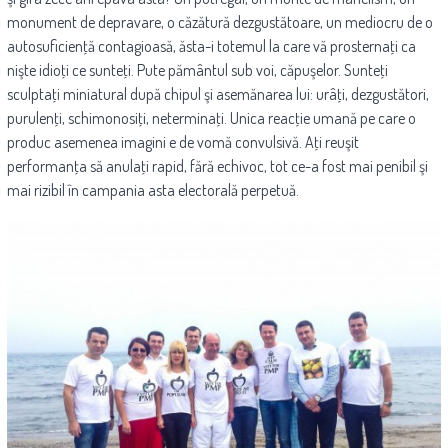
monument de depravare, o căzătură dezgustătoare, un mediocru de o
autosuficienţă contagioasă, ăsta-i totemul la care vă prosternaţi ca
nişte idioţi ce sunteţi. Pute pământul sub voi, căpuşelor. Sunteţi
sculptaţi miniatural după chipul şi asemănarea lui: urâţi, dezgustători,
purulenţi, schimonosiţi, neterminaţi. Unica reacţie umană pe care o
produc asemenea imagini e de vomă convulsivă. Aţi reuşit
performanţa să anulaţi rapid, fără echivoc, tot ce-a fost mai penibil şi
mai rizibil în campania asta electorală perpetuă.