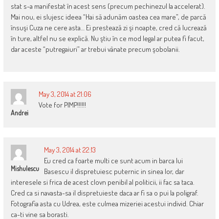
stat s-a manifestat în acest sens (precum pechinezul la accelerat).
Mai nou, ei slujesc ideea “Hai să adunăm oastea cea mare”, de parcă
însuşi Cuza ne cere asta… Ei prestează zi şi noapte, cred că lucrează
în ture, altfel nu se explică. Nu ştiu în ce mod legal ar putea fi facut,
dar aceste “putregaiuri” ar trebui vânate precum şobolanii.
May 3, 2014 at 21:06
Vote for PIMP!!!!!!
Andrei
May 3, 2014 at 22:13
Eu cred ca foarte multi ce sunt acum in barca lui
Mishulescu
Basescu il dispretuiesc puternic in sinea lor, dar
interesele si frica de acest clovn penibil al politicii, ii fac sa taca.
Cred ca si navasta-sa il dispretuieste daca ar fi sa o pui la poligraf.
Fotografia asta cu Udrea, este culmea mizeriei acestui individ. Chiar
ca-ti vine sa borasti.