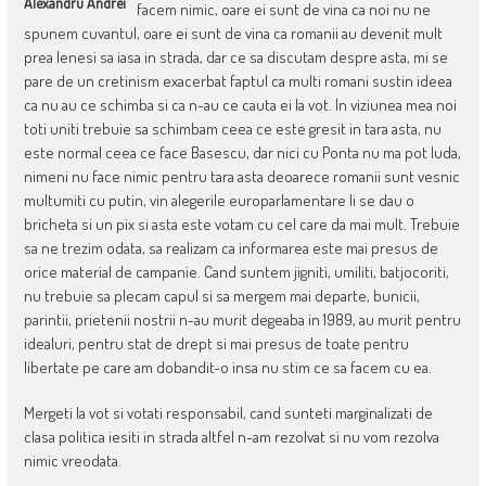
Alexandru Andrei
facem nimic, oare ei sunt de vina ca noi nu ne
spunem cuvantul, oare ei sunt de vina ca romanii au devenit mult
prea lenesi sa iasa in strada, dar ce sa discutam despre asta, mi se
pare de un cretinism exacerbat faptul ca multi romani sustin ideea
ca nu au ce schimba si ca n-au ce cauta ei la vot. In viziunea mea noi
toti uniti trebuie sa schimbam ceea ce este gresit in tara asta, nu
este normal ceea ce face Basescu, dar nici cu Ponta nu ma pot luda,
nimeni nu face nimic pentru tara asta deoarece romanii sunt vesnic
multumiti cu putin, vin alegerile europarlamentare li se dau o
bricheta si un pix si asta este votam cu cel care da mai mult. Trebuie
sa ne trezim odata, sa realizam ca informarea este mai presus de
orice material de campanie. Cand suntem jigniti, umiliti, batjocoriti,
nu trebuie sa plecam capul si sa mergem mai departe, bunicii,
parintii, prietenii nostrii n-au murit degeaba in 1989, au murit pentru
idealuri, pentru stat de drept si mai presus de toate pentru
libertate pe care am dobandit-o insa nu stim ce sa facem cu ea.
Mergeti la vot si votati responsabil, cand sunteti marginalizati de
clasa politica iesiti in strada altfel n-am rezolvat si nu vom rezolva
nimic vreodata.