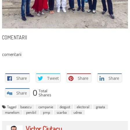
COMENTARII
comentarii
Share
Tweet
Share
Share
0
Total
Share
Shares
Tagged
basescu
campanie
dezgust
electoral
greata
manelism
penibil
pmp
scarba
udrea
Victor Ciutacu