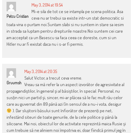
May 3, 2014 at 19:54
Mi-e sila de tot ce se intampla pe scena politica. Asa
Petcu Cristian
ceva nu ar trebui sa existe intr-un stat democratic si
toata vina o purtam noi.Suntam slabi si nu suntem in stare sa iesim
in strada sa luptam pentru drepturile noastre.Noi suntem cei care
am acceptat ca un Basescu sa faca ceea ce doreste, cum si un
Hitler nu ar fi existat daca nu i s-ar fi permis.
May 3, 2014 at 20:35
Salut Victor, a trecut ceva vreme.
Gruumsh
Vreau sa mă refer la un aspect izvorâtor de agresivitate al
propagandiştilor, în general şi al băsiştilor, în special. Personal, nu
susţin nici un partid şi, sincer, mi-ar plăcea să le fac mult rău celor
care au guvernat din 89 până azi (în sensul de a nu-i vota, desigur
). Dar slujitorii băsului sunt înfiorător de prezenţi pe net,
infestând siteuri de toate genurile, de la cele politice şi până la
silicoane. Mai noi, obiectul lor de activitate reprezintă maica Rusie şi
cum trebuie să ne aliniem noi împotriva ei, doar fiindcă primul jeg în