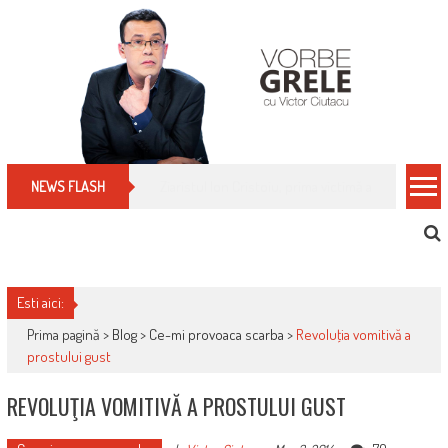
Skip
to
content
Cum îți schimbi, rapid, gratuit și eficient, furniz
NEWS FLASH
Esti aici:
Prima pagină >
Blog
>
Ce-mi provoaca scarba
>
Revoluţia vomitivă a
prostului gust
REVOLUŢIA VOMITIVĂ A PROSTULUI GUST