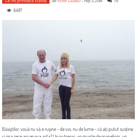
Ce-mi provoaca scarba
70
de
Victor Ciutacu
-
May 3, 2014
6497
Băsiştilor, vouă nu vă e ruşine – de voi, nu de lume – că aţi putut susţine
şi gira zece ani epava asta? Un putregai, un munte de manelism, un