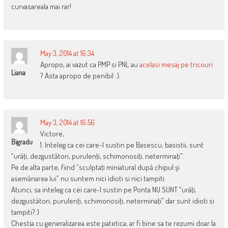
curvasareala mai rar!
May 3, 2014 at 16:34
Apropo, ai vazut ca PMP si PNL au
acelasi mesaj pe tricouri
Liana
? Asta apropo de penibil :).
May 3, 2014 at 16:56
Victore,
Bigradu
1. Inteleg ca cei care-l sustin pe Basescu, basistii, sunt
“urâţi, dezgustători, purulenţi, schimonosiţi, neterminaţi”.
Pe de alta parte, fiind “sculptaţi miniatural după chipul şi
asemănarea lui” nu suntem nici idioti si nici tampiti.
Atunci, sa inteleg ca cei care-l sustin pe Ponta NU SUNT “urâţi,
dezgustători, purulenţi, schimonosiţi, neterminaţi” dar sunt idioti si
tampiti?:)
Chestia cu generalizarea este patetica; ar fi bine sa te rezumi doar la