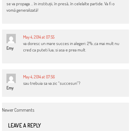
se va propaga … în instituții, în presă, în celelalte partide. Va fi o
vomă generalizată!
May 4, 2014 at 07:55
va doresc un mare succes in alegeri: 2% ;ca mai mult nu
Emy
cred ca puteti lua; si asa e prea mult.
May 4, 2014 at 07:56
sau trebuia sa va zic “succesuri”?
Emy
COMMENT
Newer Comments
NAVIGATION
LEAVE A REPLY