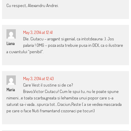
Cu respect, Alexandru Andrei.
May 3, 2014 at 12:41
Dle. Ciutacu – arogant si genial, ca intotdeauna :). Jos
Liana
palaria ! OMG – poza asta trebuie pusa in DEX, ca o ilustrare
a cuvantului “penibil”.
May 3, 2014 at 12:43
Care Vest il sustine si de ce?
Maria
Bravo,Victor Ciutacu! Cum le spui tu, nu le poate spune
nimeni…e toata scarba,greata si lehamitea unui popor care s-a
saturat sa-i vada…spurca tot…Craciun,Paste ( a se vedea mascarada
pe care o face Nuti framantand cozonaci pe tocuri)