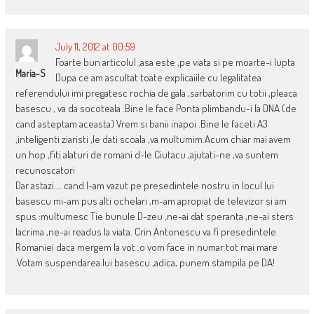
July 11, 2012 at 00:59
Foarte bun articolul ,asa este ,pe viata si pe moarte-i lupta
Maria-S
Dupa ce am ascultat toate explicaiile cu legalitatea
referendului imi pregatesc rochia de gala ,sarbatorim cu totii ,pleaca
basescu , va da socoteala .Bine le face Ponta plimbandu-i la DNA (de
cand asteptam aceasta) Vrem si banii inapoi .Bine le faceti A3
,inteligenti ziaristi ,le dati scoala ,va multumim.Acum chiar mai avem
un hop ,fiti alaturi de romani d-le Ciutacu ,ajutati-ne ,va suntem
recunoscatori
Dar astazi…. cand l-am vazut pe presedintele nostru in locul lui
basescu mi-am pus alti ochelari ,m-am apropiat de televizor si am
spus :multumesc Tie bunule D-zeu ,ne-ai dat speranta ,ne-ai sters
lacrima ,ne-ai readus la viata. Crin Antonescu va fi presedintele
Romaniei daca mergem la vot .o vom face in numar tot mai mare
.Votam suspendarea lui basescu ,adica, punem stampila pe DA!