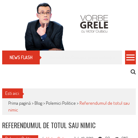
Skip
to
content
Cum îți schimbi, rapid, gratuit și eficient, furniz
NEWS FLASH
Esti aici:
Prima pagină >
Blog
>
Polemici Politice
>
Referendumul de totul sau
nimic
REFERENDUMUL DE TOTUL SAU NIMIC