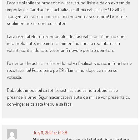
Daca se stabileste procent din liste, atunci listele devin extrem de
importante. Cand au fost actualizate ultima data listele? Ca altfel
ajungem la o situatie comica – din nou voteaza si mortii! Iar listele
suplimentare iar sunt cu cantec.
Daca rezultatele referendumului desfasurat acum 7 luni nu sunt
inca prelucrate, inseamna ca nimeni nu stie cu exactitate cati
votanti sunt si de cate voturi ar fi nevoie pentru demitere.
Eu deduc din asta ca referendumul va fi validat sau nu, in functie de
rezultatul lui! Poate pana pe 29 aflam si noi dupa ce naiba se
voteaza.
E absolut imposibil ca toti basistii sa stie ca nu trebuie sa se
prezinte la urne. Sigur macar cateva sute de mii se vor prezenta cu
convingerea ca asta trebuie sa faca.
July 11, 2012 at 01:38
Mai bine era cu cartonase, ca la fotbal. Prima abatere –