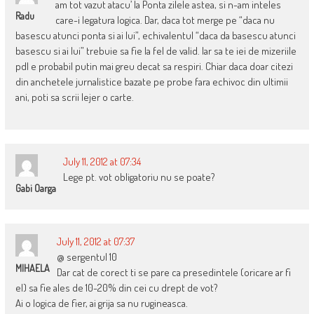
am tot vazut atacu’ la Ponta zilele astea, si n-am inteles
Radu
care-i legatura logica. Dar, daca tot merge pe “daca nu
basescu atunci ponta si ai lui”, echivalentul “daca da basescu atunci
basescu si ai lui” trebuie sa fie la fel de valid. Iar sa te iei de mizeriile
pdl e probabil putin mai greu decat sa respiri. Chiar daca doar citezi
din anchetele jurnalistice bazate pe probe fara echivoc din ultimii
ani, poti sa scrii lejer o carte.
July 11, 2012 at 07:34
Lege pt. vot obligatoriu nu se poate?
Gabi Oarga
July 11, 2012 at 07:37
@ sergentul 10
MIHAELA
Dar cat de corect ti se pare ca presedintele (oricare ar fi
el) sa fie ales de 10-20% din cei cu drept de vot?
Ai o logica de fier, ai grija sa nu rugineasca.