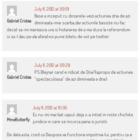
July 11, 2012 at 09:19
Base a inceput cu dosarele-vezi actiunea dna de azi
Gabriel Cristea
dimineata-mie scarba,dar actiunile basiste nu fac
decat sa-mi mareasca ura si hotararea de a ma duce la referendum
si sa-l dau pe ala afara(voi pune biletu de vot pe twitter
July 11, 2012 at 09:28
P.S.Blejnar cand e ridicat de Dna?(apropo de actiunea
Gabriel Cristea
“spectaculoasa” de azi dimineata a dna)
July 11, 2012 at 10:05
Eu nu-mi mai bat capul, deja s-a intrat in niste chichite
MmeButterfly
juridice in care se incurca pana si juristii.
De data asta, cred ca Diaspora va functiona impotriva lui, pentru ca e