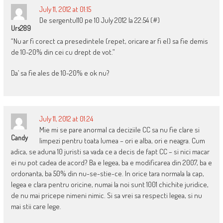
July 11, 2012 at 01:15
De sergentul10 pe 10 July 2012 la 22:54 (#)
Urs289
“Nu ar fi corect ca presedintele (repet, oricare ar fi el) sa fie demis
de 10-20% din cei cu drept de vot.”
Da’ sa fie ales de 10-20% e ok nu?
July 11, 2012 at 01:24
Mie mi se pare anormal ca deciziile CC sa nu fie clare si
Candy
limpezi pentru toata lumea – ori e alba, ori e neagra. Cum
adica, se aduna 10 juristi sa vada ce a decis de fapt CC – si nici macar
ei nu pot cadea de acord? Ba e legea, ba e modificarea din 2007, ba e
ordonanta, ba 50% din nu-se-stie-ce. In orice tara normala la cap,
legea e clara pentru oricine, numai la noi sunt 1001 chichite juridice,
de nu mai pricepe nimeni nimic. Si sa vrei sa respecti legea, si nu
mai stii care lege.