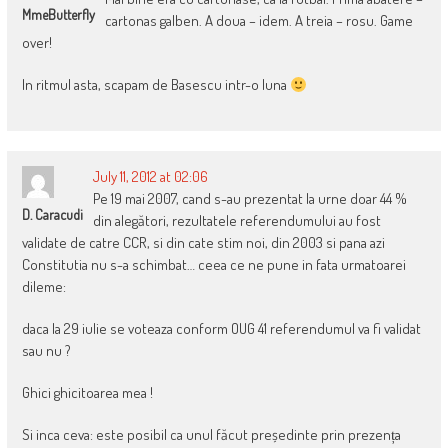
MmeButterfly
cartonas galben. A doua – idem. A treia – rosu. Game
over!
In ritmul asta, scapam de Basescu intr-o luna
July 11, 2012 at 02:06
Pe 19 mai 2007, cand s-au prezentat la urne doar 44 %
D. Caracudi
din alegători, rezultatele referendumului au fost
validate de catre CCR, si din cate stim noi, din 2003 si pana azi
Constitutia nu s-a schimbat… ceea ce ne pune in fata urmatoarei
dileme:
daca la 29 iulie se voteaza conform OUG 41 referendumul va fi validat
sau nu ?
Ghici ghicitoarea mea !
Si inca ceva: este posibil ca unul făcut președinte prin prezența