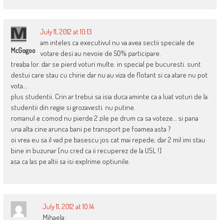
July 11, 2012 at 10:13
am inteles ca executivul nu va avea sectii speciale de
McGogoo
votare desi au nevoie de 50% participare.
treaba lor. dar se pierd voturi multe. in special pe bucuresti. sunt
destui care stau cu chirie dar nu au viza de flotant si ca atare nu pot
vota…
plus studentii. Crin ar trebui sa isia duca aminte ca a luat voturi de la
studentii din regie si grozavesti. nu putine.
romanul e comod nu pierde 2 zile pe drum ca sa voteze… si pana
una alta cine arunca bani pe transport pe foamea asta ?
oi vrea eu sa il vad pe basescu jos cat mai repede, dar 2 mil imi stau
bine in buzunar [nu cred ca ii recuperez de la USL !]
asa ca las pe altii sa isi explrime optiunile.
July 11, 2012 at 10:14
Mihaela: