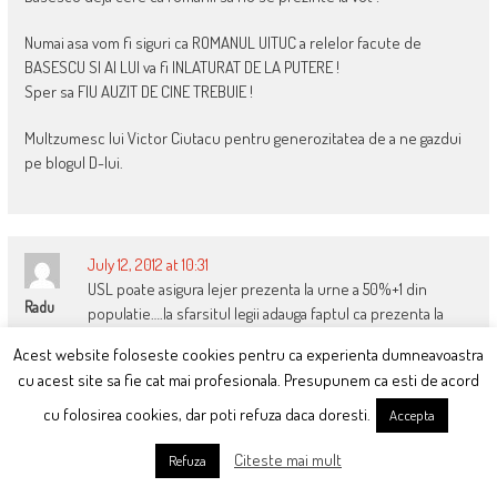
Numai asa vom fi siguri ca ROMANUL UITUC a relelor facute de
BASESCU SI AI LUI va fi INLATURAT DE LA PUTERE !
Sper sa FIU AUZIT DE CINE TREBUIE !
Multzumesc lui Victor Ciutacu pentru generozitatea de a ne gazdui
pe blogul D-lui.
July 12, 2012 at 10:31
USL poate asigura lejer prezenta la urne a 50%+1 din
Radu
populatie….la sfarsitul legii adauga faptul ca prezenta la
referendumuri este obligatorie! Neprezentarea se sanctioneaza cu
Acest website foloseste cookies pentru ca experienta dumneavoastra
amenda de …. Sa-i vedem atunci zambetului piratului….
cu acest site sa fie cat mai profesionala. Presupunem ca esti de acord
cu folosirea cookies, dar poti refuza daca doresti.
Accepta
Citeste mai mult
Refuza
July 12, 2012 at 11:06
@cicero…nu ti-am plagiat ideea, la ora la care am postat nu