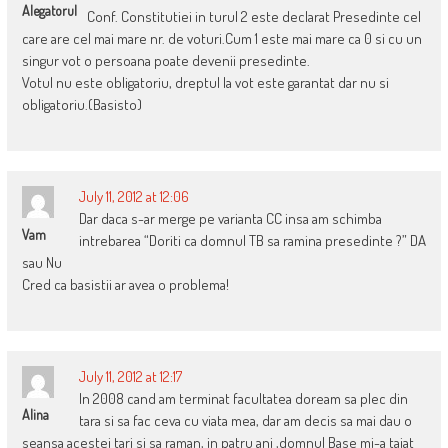
Alegatorul
Conf. Constitutiei in turul 2 este declarat Presedinte cel
care are cel mai mare nr. de voturi.Cum 1 este mai mare ca 0 si cu un
singur vot o persoana poate devenii presedinte.
Votul nu este obligatoriu, dreptul la vot este garantat dar nu si
obligatoriu.(Basisto)
July 11, 2012 at 12:06
Dar daca s-ar merge pe varianta CC insa am schimba
Vam
intrebarea “Doriti ca domnul TB sa ramina presedinte ?” DA
sau Nu
Cred ca basistii ar avea o problema!
July 11, 2012 at 12:17
In 2008 cand am terminat facultatea doream sa plec din
Alina
tara si sa fac ceva cu viata mea, dar am decis sa mai dau o
seansa acestei tari si sa raman, in patru ani ,domnul Base mi-a taiat