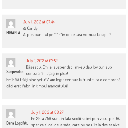
July 11, 2012 at 07:44
@ Candy
MIHAELA
Ai pus punctul pe “i” : “in orice tara normala la cap…”!
July 11, 2012 at 07:52
Băsescu: Emile, suspendacii mi-au dau lovituri sub
Suspendac
centură, în faţă şi în plex!
Emil: Să trăiţi bine şefu! V-am legat centura la frunte, ca o compresă,
căci eraţi febril în timpul mandatului!
July 11, 2012 at 08:27
Pe 29 la 7.59 sunt in fata scolii sa imi pun votul pe DA,
Dana Logofatu
sper ca si cei de la sate, care nu se uita la dvs sa aive