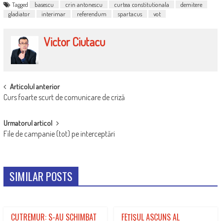
Tagged
basescu
crin antonescu
curtea constitutionala
demitere
gladiator
interimar
referendum
spartacus
vot
Victor Ciutacu
POST
Articolul anterior
Curs foarte scurt de comunicare de criză
NAVIGATION
Urmatorul articol
File de campanie (tot) pe interceptări
SIMILAR POSTS
CUTREMUR: S-AU SCHIMBAT
FEŢIŞUL ASCUNS AL