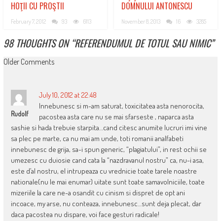
HOŢII CU PROŞTII
DOMNULUI ANTONESCU
February 7, 2012
93
6113
November 8, 2013
16
3285
98 THOUGHTS ON “
REFERENDUMUL DE TOTUL SAU NIMIC
”
COMMENT
Older Comments
NAVIGATION
July 10, 2012 at 22:48
Innebunesc si m-am saturat, toxicitatea asta nenorocita,
Rudolf
pacostea asta care nu se mai sfarseste , naparca asta
sashie si hada trebuie starpita…cand citesc anumite lucruri imi vine
sa plec pe marte, ca nu mai am unde, toti romanii analfabeti
innebunesc de grija, sa-i spun generic, “plagiatului”, in rest ochii se
umezesc cu duiosie cand cata la “nazdravanul nostru” ca, nu-i asa,
este d’al nostru, el intrupeaza cu vrednicie toate tarele noastre
nationale(nu le mai enumar) uitate sunt toate samavolniciile, toate
mizeriile la care ne-a osandit cu cinism si dispret de opt ani
incoace, my arse, nu conteaza, innebunesc…sunt deja plecat, dar
daca pacostea nu dispare, voi face gesturi radicale!