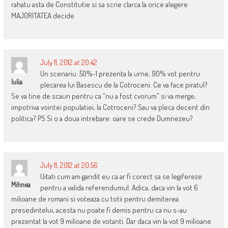
rahatu asta de Constitutie si sa scrie clarca la orice alegere
MAJORITATEA decide
July 11, 2012 at 20:42
Un scenariu: 50%-1 prezenta la urne, 90% vot pentru
Iulia
plecarea lui Basescu de la Cotroceni. Ce va face piratul?
Se va tine de scaun pentru ca “nu a fost cvorum” si va merge,
impotriva vointei populatiei, la Cotroceni? Sau va pleca decent din
politica? PS Si o a doua intrebare: oare se crede Dumnezeu?
July 11, 2012 at 20:56
Uitati cum am gandit eu ca ar fi corect sa se legifereze
Mihnea
pentru a valida referendumul. Adica, daca vin la vot 6
milioane de romani si voteaza cu totii pentru demiterea
presedintelui, acesta nu poate fi demis pentru ca nu s-au
prezentat la vot 9 milioane de votanti. Dar daca vin la vot 9 milioane