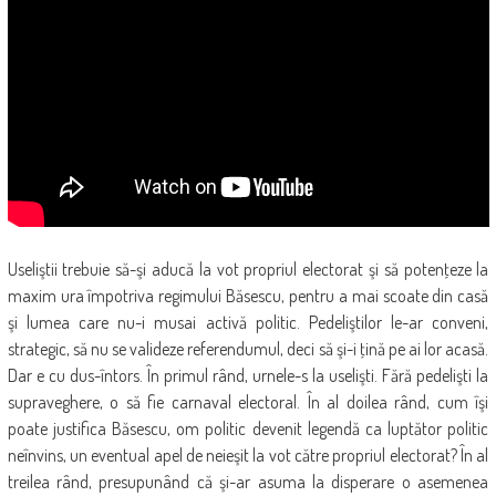
Useliştii trebuie să-şi aducă la vot propriul electorat şi să potenţeze la
maxim ura împotriva regimului Băsescu, pentru a mai scoate din casă
şi lumea care nu-i musai activă politic. Pedeliştilor le-ar conveni,
strategic, să nu se valideze referendumul, deci să şi-i ţină pe ai lor acasă.
Dar e cu dus-întors. În primul rând, urnele-s la uselişti. Fără pedelişti la
supraveghere, o să fie carnaval electoral. În al doilea rând, cum îşi
poate justifica Băsescu, om politic devenit legendă ca luptător politic
neînvins, un eventual apel de neieşit la vot către propriul electorat? În al
treilea rând, presupunând că şi-ar asuma la disperare o asemenea