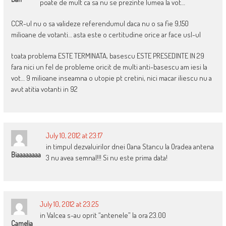
poate de mult ca sa nu se prezinte lumea la vot…
CCR-ul nu o sa valideze referendumul daca nu o sa fie 9,150
milioane de votanti… asta este o certitudine orice ar face usl-ul
toata problema ESTE TERMINATA, basescu ESTE PRESEDINTE IN 29
fara nici un fel de probleme oricit de multi anti-basescu am iesi la
vot… 9 milioane inseamna o utopie pt cretini, nici macar iliescu nu a
avut atitia votanti in 92
July 10, 2012 at 23:17
in timpul dezvaluirilor dnei Oana Stancu la Oradea antena
Biaaaaaaaa
3 nu avea semnal!!! Si nu este prima data!
July 10, 2012 at 23:25
in Valcea s-au oprit “antenele” la ora 23.00
Camelia