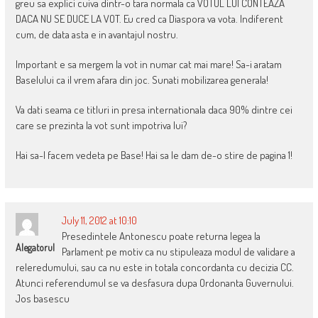
greu sa explici cuiva dintr-o tara normala ca VOTUL LUI CONTEAZA
DACA NU SE DUCE LA VOT. Eu cred ca Diaspora va vota. Indiferent
cum, de data asta e in avantajul nostru.
Important e sa mergem la vot in numar cat mai mare! Sa-i aratam
Baselului ca il vrem afara din joc. Sunati mobilizarea generala!
Va dati seama ce titluri in presa internationala daca 90% dintre cei
care se prezinta la vot sunt impotriva lui?
Hai sa-l facem vedeta pe Base! Hai sa le dam de-o stire de pagina 1!
July 11, 2012 at 10:10
Presedintele Antonescu poate returna legea la
Alegatorul
Parlament pe motiv ca nu stipuleaza modul de validare a
releredumului, sau ca nu este in totala concordanta cu decizia CC.
Atunci referendumul se va desfasura dupa Ordonanta Guvernului.
Jos basescu