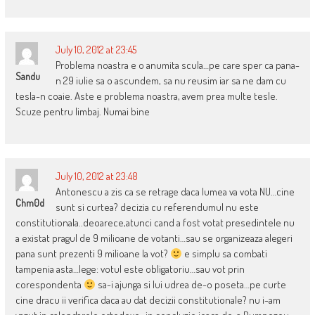
July 10, 2012 at 23:45
Problema noastra e o anumita scula…pe care sper ca pana-
Sandu
n 29 iulie sa o ascundem, sa nu reusim iar sa ne dam cu
tesla-n coaie. Aste e problema noastra, avem prea multe tesle.
Scuze pentru limbaj. Numai bine
July 10, 2012 at 23:48
Antonescu a zis ca se retrage daca lumea va vota NU…cine
Chm0d
sunt si curtea? decizia cu referendumul nu este
constitutionala..deoarece,atunci cand a fost votat presedintele nu
a existat pragul de 9 milioane de votanti…sau se organizeaza alegeri
pana sunt prezenti 9 milioane la vot?
e simplu sa combati
tampenia asta…lege: votul este obligatoriu…sau vot prin
corespondenta
sa-i ajunga si lui udrea de-o poseta…pe curte
cine dracu ii verifica daca au dat decizii constitutionale? nu i-am