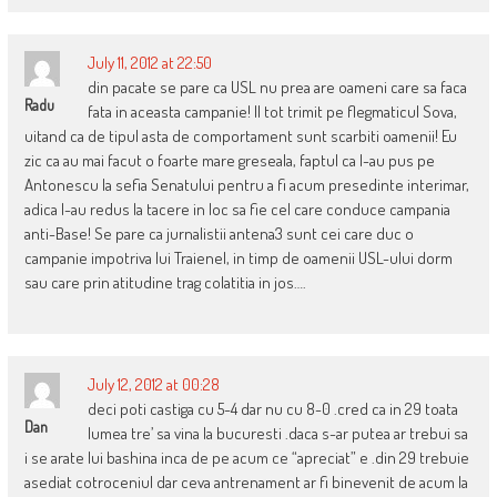
July 11, 2012 at 22:50
din pacate se pare ca USL nu prea are oameni care sa faca
Radu
fata in aceasta campanie! Il tot trimit pe flegmaticul Sova,
uitand ca de tipul asta de comportament sunt scarbiti oamenii! Eu
zic ca au mai facut o foarte mare greseala, faptul ca l-au pus pe
Antonescu la sefia Senatului pentru a fi acum presedinte interimar,
adica l-au redus la tacere in loc sa fie cel care conduce campania
anti-Base! Se pare ca jurnalistii antena3 sunt cei care duc o
campanie impotriva lui Traienel, in timp de oamenii USL-ului dorm
sau care prin atitudine trag colatitia in jos….
July 12, 2012 at 00:28
deci poti castiga cu 5-4 dar nu cu 8-0 .cred ca in 29 toata
Dan
lumea tre’ sa vina la bucuresti .daca s-ar putea ar trebui sa
i se arate lui bashina inca de pe acum ce “apreciat” e .din 29 trebuie
asediat cotroceniul dar ceva antrenament ar fi binevenit de acum la