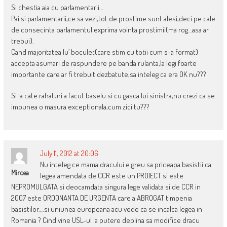
Si chestia aia cu parlamentarii…
Pai si parlamentarii,ce sa vezi,tot de prostime sunt alesi,deci pe cale
de consecinta parlamentul exprima vointa prostimii(ma rog…asa ar
trebui).
Cand majoritatea lu’ boculet(care stim cu totii cum s-a format)
accepta asumari de raspundere pe banda rulanta,la legi foarte
importante care ar fi trebuit dezbatute,sa inteleg ca era OK nu???
Si la cate rahaturi a facut baselu si cu gasca lui sinistra,nu crezi ca se
impunea o masura exceptionala,cum zici tu???
July 11, 2012 at 20:06
Nu inteleg ce mama dracului e greu sa priceapa basistii ca
Mircea
legea amendata de CCR este un PROIECT si este
NEPROMULGATA si deocamdata singura lege validata si de CCR in
2007 este ORDONANTA DE URGENTA care a ABROGAT timpenia
basistilor….si uniunea europeana acu vede ca se incalca legea in
Romania ? Cind vine USL-ul la putere deplina sa modifice dracu