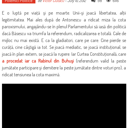
Polemici Politice
98
6116
de
Victor Ciutacu
-
July 10, 2012
E o luptă pe viaţă şi pe moarte. Unii-şi joacă libertatea, alţii
legitimitatea. Mai ales după de Antonescu a ridicat miza la cota
paroxismului, angajându-se în plenul Parlamentului să iasă din politică
dacă Băsescu va triumfa la referendum, radicalizarea e totală. Cale de
mijloc nu mai există. E ca la gladiatori, care pe care. Cine pierde se
curăţă, cine câştigă ia tot. Se joacă mediatic, se joacă instituţional, se
joacă în plan extern, se joacă la rupere. Iar Curtea Constituţională, care
a procedat iar ca Rabinul din Buhuşi
(referendum valid la peste
jumătate participare şi demitere la peste jumătate dintre voturi pro), a
ridicat tensiunea la cota maximă.