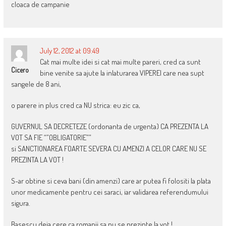
cloaca de campanie
July 12, 2012 at 09:49
Cat mai multe idei si cat mai multe pareri, cred ca sunt
Cicero
bine venite sa ajute la inlaturarea VIPEREI care nea supt
sangele de 8 ani,
o parere in plus cred ca NU strica: eu zic ca,
GUVERNUL SA DECRETEZE (ordonanta de urgenta) CA PREZENTA LA
VOT SA FIE “”OBLIGATORIE””
si SANCTIONAREA FOARTE SEVERA CU AMENZI A CELOR CARE NU SE
PREZINTA LA VOT !
S-ar obtine si ceva bani (din amenzi) care ar putea fi folositi la plata
unor medicamente pentru cei saraci, iar validarea referendumului
sigura.
Basescu deja cere ca romanii sa nu se prezinte la vot !