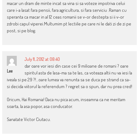
macar un dram de minte incat sa vina si sa voteze impotriva celui
care i-a lasat fara pensii, fara agricultura, si fara serviciu .Raman cu
speranta ca macar in al 12 ceas romanii se v-or destepta si ii v-or
zdrobi capul viperei.Multumim pt lectiile pe care ni le dati zi de zi pe
post, si pe blog.
July 11, 2012 at 08:40
dar oare vor iesi din case cei 9 milioane de romani ? oare
Lee
spiritul asta de lasa-ma sa te las, ca voteaza altii nu va iesi la
iveala si pe 29 ?!…oare lumea va renunta sa se duca pe strand ca sa-
si decida viitorul la referendum ? regret sa o spun, dar nu prea cred!
Oricum, Hai Romania! Daca nu pica acum, inseamna ca ne meritam
soarta, la asa popor, asa conducator.
Sanatate Victor Ciutacu.