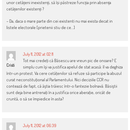
unor cetățeni inexistenți, să își păstreze funcția prin absența
cetățenilor existenți ?
– Da, daca o mare parte din cei existenti nu mai exista decat in
listele electorale [prietenii stiu de ce…]
July 11, 2012 at 02:11
Tot mai credeţi că Băsescu are vreun pic de onoare? E
Cristi
simplu cum îşi va justifica apelul de stat acasă: îl va deghiza
într-un protest. Va cere cetăţenilor să refuze să participe la abuzul
curat neconstituţional al Parlamentului. Nici deciziile CCR nu
contează de fapt, că ăştia trăiesc într-o fantezie bolnavă. Băsiştii
sunt deja bine antrenaţi în a justifica orice aberaţie, oricât de
cruntă, o să se împiedice în asta?
July 11, 2012 at 06:39