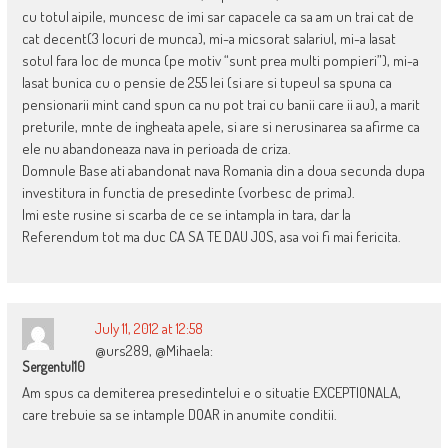
cu totul aipile, muncesc de imi sar capacele ca sa am un trai cat de
cat decent(3 locuri de munca), mi-a micsorat salariul, mi-a lasat
sotul fara loc de munca (pe motiv “sunt prea multi pompieri”), mi-a
lasat bunica cu o pensie de 255 lei (si are si tupeul sa spuna ca
pensionarii mint cand spun ca nu pot trai cu banii care ii au), a marit
preturile, mnte de ingheata apele, si are si nerusinarea sa afirme ca
ele nu abandoneaza nava in perioada de criza.
Domnule Base ati abandonat nava Romania din a doua secunda dupa
investitura in functia de presedinte (vorbesc de prima).
Imi este rusine si scarba de ce se intampla in tara, dar la
Referendum tot ma duc CA SA TE DAU JOS, asa voi fi mai fericita.
July 11, 2012 at 12:58
@urs289, @Mihaela:
Sergentul10
Am spus ca demiterea presedintelui e o situatie EXCEPTIONALA,
care trebuie sa se intample DOAR in anumite conditii.