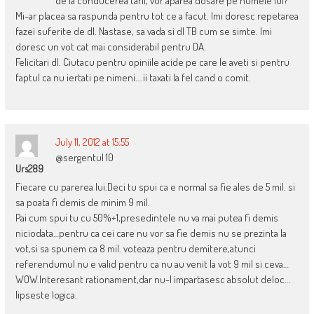
de la conducerea tarii, vor aparea dosare pe numele lui?
Mi-ar placea sa raspunda pentru tot ce a facut. Imi doresc repetarea
fazei suferite de dl. Nastase, sa vada si dl TB cum se simte. Imi
doresc un vot cat mai considerabil pentru DA.
Felicitari dl. Ciutacu pentru opiniile acide pe care le aveti si pentru
faptul ca nu iertati pe nimeni….ii taxati la fel cand o comit.
July 11, 2012 at 15:55
@sergentul 10
Urs289
Fiecare cu parerea lui.Deci tu spui ca e normal sa fie ales de 5 mil. si
sa poata fi demis de minim 9 mil.
Pai cum spui tu cu 50%+1,presedintele nu va mai putea fi demis
niciodata…pentru ca cei care nu vor sa fie demis nu se prezinta la
vot,si sa spunem ca 8 mil. voteaza pentru demitere,atunci
referendumul nu e valid pentru ca nu au venit la vot 9 mil si ceva…
WOW.Interesant rationament,dar nu-l impartasesc absolut deloc…
lipseste logica.