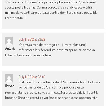
si voteaza pentru demitere jumatate plus unu (doar 4,5 milioane)
acesta poate fi demis. Cel mai corect era sa stabileasca o cifra
minima de votanti care opteaza pentru demitere si care pot valida
referendumul.
July 11, 2012 at 22:33
Ma amuza tare de tot regula cu jumate plus unul
Antonia
referitoare la referendum, ceva imi spune ca cineva va
folosi in favoarea lui aceasta lege.
July 11, 2012 at 22:40
Stati linistiti ca o sa fie peste 50% prezenta la vot.La locale
Razvan
au fost in jur de 60% si cum ura populara este
nemasurata nu cred ca se va sta in casa.Mai ales ca USL-istii sunt la
butoane.Greu de crezut ca vor lasa ei sa scape o asa oportunitate.