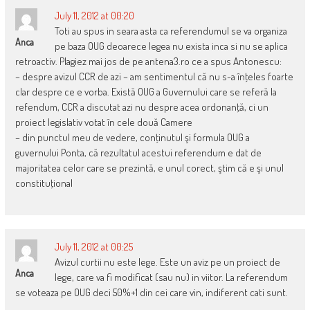
July 11, 2012 at 00:20
Toti au spus in seara asta ca referendumul se va organiza
Anca
pe baza OUG deoarece legea nu exista inca si nu se aplica
retroactiv. Plagiez mai jos de pe antena3.ro ce a spus Antonescu:
– despre avizul CCR de azi – am sentimentul că nu s-a înţeles foarte
clar despre ce e vorba. Există OUG a Guvernului care se referă la
refendum, CCR a discutat azi nu despre acea ordonanţă, ci un
proiect legislativ votat în cele două Camere
– din punctul meu de vedere, conţinutul şi formula OUG a
guvernului Ponta, că rezultatul acestui referendum e dat de
majoritatea celor care se prezintă, e unul corect, ştim că e şi unul
constituţional
July 11, 2012 at 00:25
Avizul curtii nu este lege. Este un aviz pe un proiect de
Anca
lege, care va fi modificat (sau nu) in viitor. La referendum
se voteaza pe OUG deci 50%+1 din cei care vin, indiferent cati sunt.