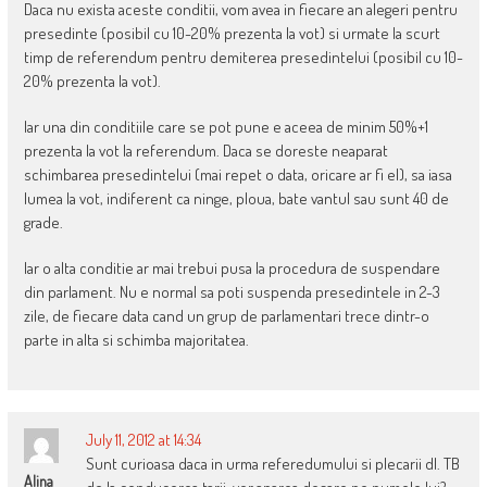
Daca nu exista aceste conditii, vom avea in fiecare an alegeri pentru
presedinte (posibil cu 10-20% prezenta la vot) si urmate la scurt
timp de referendum pentru demiterea presedintelui (posibil cu 10-
20% prezenta la vot).
Iar una din conditiile care se pot pune e aceea de minim 50%+1
prezenta la vot la referendum. Daca se doreste neaparat
schimbarea presedintelui (mai repet o data, oricare ar fi el), sa iasa
lumea la vot, indiferent ca ninge, ploua, bate vantul sau sunt 40 de
grade.
Iar o alta conditie ar mai trebui pusa la procedura de suspendare
din parlament. Nu e normal sa poti suspenda presedintele in 2-3
zile, de fiecare data cand un grup de parlamentari trece dintr-o
parte in alta si schimba majoritatea.
July 11, 2012 at 14:34
Sunt curioasa daca in urma referedumului si plecarii dl. TB
Alina