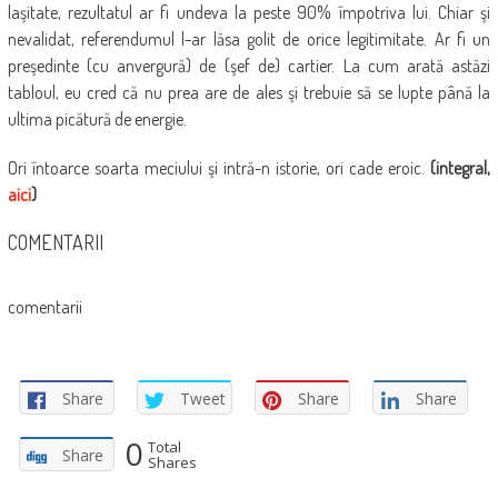
laşitate, rezultatul ar fi undeva la peste 90% împotriva lui. Chiar şi
nevalidat, referendumul l-ar lăsa golit de orice legitimitate. Ar fi un
preşedinte (cu anvergură) de (şef de) cartier. La cum arată astăzi
tabloul, eu cred că nu prea are de ales şi trebuie să se lupte până la
ultima picătură de energie.
Ori întoarce soarta meciului şi intră-n istorie, ori cade eroic.
(integral,
aici
)
COMENTARII
comentarii
Share
Tweet
Share
Share
0
Total
Share
Shares