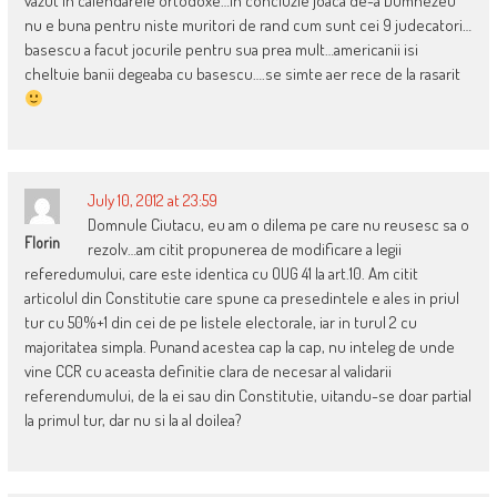
vazut in calendarele ortodoxe…in concluzie joaca de-a Dumnezeu
nu e buna pentru niste muritori de rand cum sunt cei 9 judecatori…
basescu a facut jocurile pentru sua prea mult…americanii isi
cheltuie banii degeaba cu basescu….se simte aer rece de la rasarit
July 10, 2012 at 23:59
Domnule Ciutacu, eu am o dilema pe care nu reusesc sa o
Florin
rezolv…am citit propunerea de modificare a legii
referedumului, care este identica cu OUG 41 la art.10. Am citit
articolul din Constitutie care spune ca presedintele e ales in priul
tur cu 50%+1 din cei de pe listele electorale, iar in turul 2 cu
majoritatea simpla. Punand acestea cap la cap, nu inteleg de unde
vine CCR cu aceasta definitie clara de necesar al validarii
referendumului, de la ei sau din Constitutie, uitandu-se doar partial
la primul tur, dar nu si la al doilea?