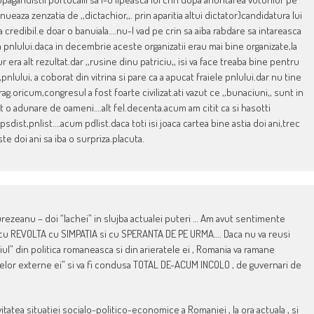
ueaza zenzatia de ,,dictachior,,. prin aparitia altui dictator}candidatura lui
 credibil.e doar o banuiala….nu-l vad pe crin sa aiba rabdare sa intareasca
a pnlului.daca in decembrie aceste organizatii erau mai bine organizate,la
ra alt rezultat.dar ,,rusine dinu patriciu,, isi va face treaba bine pentru
,pnlului, a coborat din vitrina si pare ca a apucat fraiele pnlului.dar nu tine
g.oricum,congresul a fost foarte civilizat.ati vazut ce ,,bunaciuni,, sunt in
t o adunare de oameni….alt fel.decenta.acum am citit ca si hasotti
dist,pnlist….acum pdlist.daca toti isi joaca cartea bine astia doi ani,trec
e doi ani sa iba o surpriza.placuta.
ezeanu – doi “lachei” in slujba actualei puteri … Am avut sentimente
A cu REVOLTA cu SIMPATIA si cu SPERANTA DE PE URMA…. Daca nu va reusi
” din politica romaneasca si din arieratele ei , Romania va ramane
elor externe ei” si va fi condusa TOTAL DE-ACUM INCOLO , de guvernari de
tatea situatiei socialo-politico-economice a Romaniei , la ora actuala , si