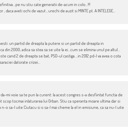
initiva , pe nu stiu cate generatii de-acum in colo…!!!
or , daca aveti ochi de vazut , urechi de auzit si MINTE pt. A INTELEGE…
sti: un partid de dreapta la putere si un partid de dreapta in
ca din 2000, adica sa stea sa se uite la ei…cum se elimina unul pe altul…
la este cand 2 de dreapta se bat, PSD-ul castiga….in 2012 pd-l va avea o cota
saraciei datorate crizei…
 da-mi voie sa te pun la curent: la acest congres s-a desfiintat functia de
t scop tocmai inlaturarea lui Orban. Stiu ca speranta moare ultima dar si
 n-o sa-l uite Ciutacu si o sa-l mai cheme la el in emisiune, ca sa nu-l uite