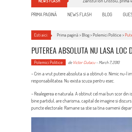
Ziaristul Ion Cristoiu, prima 
NEWS FLASH
PRIMA PAGINĂ
NEWS FLASH
BLOG
GUES
Esti aici:
Prima pagină >
Blog
>
Polemici Politice
>
Put
PUTEREA ABSOLUTA NU LASA LOC 
Polemici Politice
de
Victor Ciutacu
-
March 7, 2010
– Crin a vrut putere absoluta si a obtinut-o. Nimic nu-l i
responsabilitatea. Nu exista scuza pentru esec.
– Realegerea e naturala. A obtinut cel mai bun scor din i
bine partidul, are charisma, capital de imagine si discurs
puncte electorale. Ramane sa stie sa tina oamenii depart