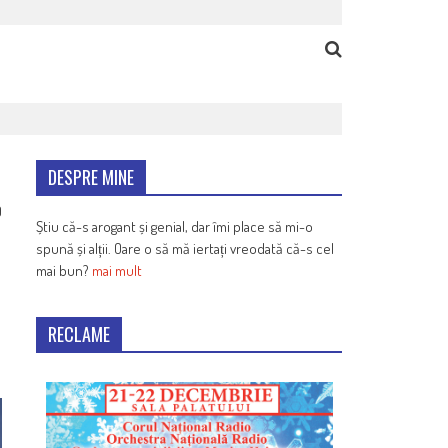
DESPRE MINE
9
Știu că-s arogant și genial, dar îmi place să mi-o
spună și alții. Oare o să mă iertați vreodată că-s cel
mai bun?
mai mult
RECLAME