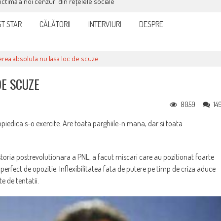
victimă a noi cenzuri din rețelele sociale
T STAR
CĂLĂTORII
INTERVIURI
DESPRE
erea absoluta nu lasa loc de scuze
DE SCUZE
8059
14
mpiedica s-o exercite. Are toata parghiile-n mana, dar si toata
storia postrevolutionara a PNL, a facut miscari care au pozitionat foarte
 perfect de opozitie. Inflexibilitatea fata de putere pe timp de criza aduce
e de tentatii.