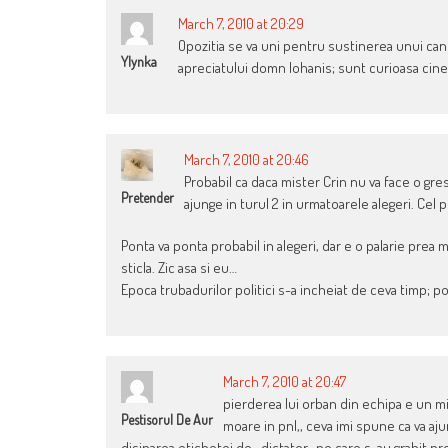
NAVIGATION
March 7, 2010 at 20:29
Opozitia se va uni pentru sustinerea unui can
Ylynka
apreciatului domn Iohanis; sunt curioasa cine 
March 7, 2010 at 20:46
Probabil ca daca mister Crin nu va face o grese
Pretender
ajunge in turul 2 in urmatoarele alegeri. Cel p
Ponta va ponta probabil in alegeri, dar e o palarie prea
sticla. Zic asa si eu…
Epoca trubadurilor politici s-a incheiat de ceva timp; poa
March 7, 2010 at 20:47
pierderea lui orban din echipa e un mi
Pestisorul De Aur
moare in pnl,, ceva imi spune ca va aj
disiparea etichetei de ,,dictator,, pe care s-au grabit pr