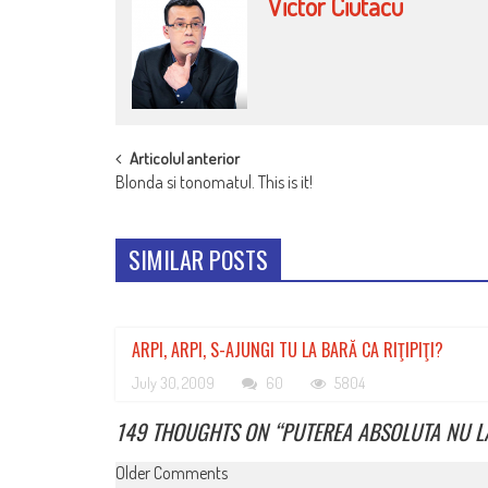
Victor Ciutacu
POST
Articolul anterior
Blonda si tonomatul. This is it!
NAVIGATION
SIMILAR POSTS
ARPI, ARPI, S-AJUNGI TU LA BARĂ CA RIŢIPIŢI?
July 30, 2009
60
5804
149 THOUGHTS ON “
PUTEREA ABSOLUTA NU L
COMMENT
Older Comments