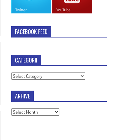
FACEBOOK FEED
CATEGORII
Categorii
ARHIVE
Arhive