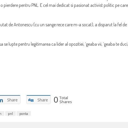
i o pierdere pentru PNL. E cel mai dedicat si pasionat activist politic pe care
ecutat de Antonescu (cu un sange rece care m-a socat), a disparut la fel de
e lupte pentru legitimarea ca lider al opozitiei, ‘geaba vii, ‘geaba te duci
0
Total
Share
Share
Shares
n
pnl
ponta