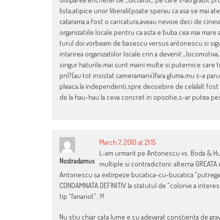
lista,atipice unor liberali{poate sperau ca asa se mai aten
catarama a fost o caricatura,aveau nevoie deci de cineva
organizatiile locale.pentru ca asta e buba cea mai mare 
turul doi vorbeam de basescu versus antonescu.si sigur e
intarirea organizatiilor locale.crin a devenit ,,locomotiva,
singur haturile,mai sunt maini multe si puternice care tra
pnl?{au tot insistat cameramanii}fara gluma,mu s-a paru
pleaca.la independenti,spre deosebire de celalalt fost ps
de la hau-hau la ceva concret in opozitie,s-ar putea pest
March 7, 2010 at 21:15
L-am urmarit pe Antonescu vs. Boda & Hur
Nostradamus
multiple si contradictorii: alterna GREAT
Antonescu sa extirpeze bucatica-cu-bucatica “putregaiul
CONDAMNATA DEFINITIV la statutul de “colonie a interes
tip “fanariot”…!!!
Nu stiu chiar cata lume e cu adevarat constienta de gravi