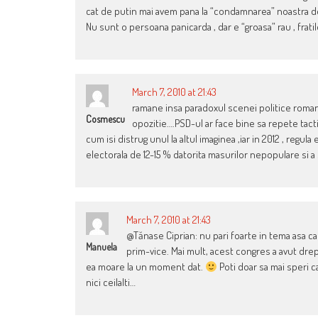
cat de putin mai avem pana la “condamnarea” noastra def
Nu sunt o persoana panicarda , dar e “groasa” rau , fratil
March 7, 2010 at 21:43
ramane insa paradoxul scenei politice romane
Cosmescu
opozitie….PSD-ul ar face bine sa repete tacti
cum isi distrug unul la altul imaginea ,iar in 2012 , regu
electorala de 12-15 % datorita masurilor nepopulare si a 
March 7, 2010 at 21:43
@Tănase Ciprian: nu pari foarte in tema asa ca
Manuela
prim-vice. Mai mult, acest congres a avut drep
ea moare la un moment dat.
Poti doar sa mai speri ca
nici ceilalti…