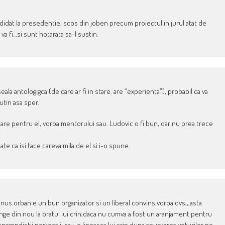
didat la presedentie, scos din joben precum proiectul in jurul atat de
va fi…si sunt hotarata sa-l sustin.
ala antologigca (de care ar fi in stare. are “experienta”), probabil ca va
utin asa sper.
 mare pentru el, vorba mentorului sau. Ludovic o fi bun, dar nu prea trece
te ca isi face careva mila de el si i-o spune.
nus.orban e un bun organizator si un liberal convins.vorba dvs,,,asta
unge din nou la bratul lui crin,daca nu cumva a fost un aranjament pentru
opagandistii portocalii sa i-o lipeasca lui crin dupa anuntarea voturilor pe