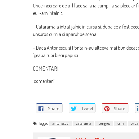
Orice incercare de a-l face sa-si ia campii si sa plece ar f
eu l-am intalnit.
– Catarama a intrat jalnic in cursa si, dupa ce a fost ex
unsuros cum a si aparut pe scena.
– Daca Antonescu si Ponta n-au altceva mai bun decat sa s
‘geaba rupi bietii papuci.
COMENTARII
comentarii
Share
Tweet
Share
Tagged
antonescu
catarama
congres
crin
orba