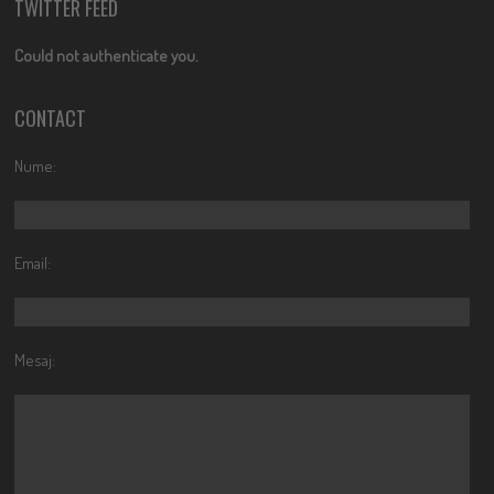
TWITTER FEED
Could not authenticate you.
CONTACT
Nume:
Email:
Mesaj: