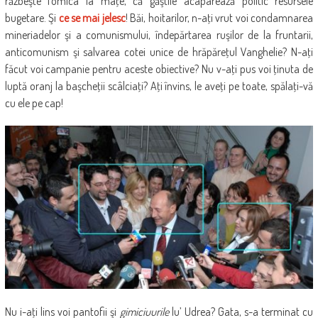
răzbeşte fomica la maţe, că găştile acaparează politic resursele
bugetare. Şi
ce se mai jelesc
! Băi, hoitarilor,
n-aţi vrut voi condamnarea
mineriadelor şi a comunismului, îndepărtarea ruşilor de la fruntarii,
anticomunism şi salvarea cotei unice de hrăpăreţul Vanghelie? N-aţi
făcut voi campanie pentru aceste obiective? Nu v-aţi pus voi ţinuta de
luptă oranj la başcheţii scâlciaţi? Aţi învins, le aveţi pe toate, spălaţi-vă
cu ele pe cap!
Nu i-aţi lins voi pantofii şi
gimiciuurile
lu’ Udrea? Gata, s-a terminat cu