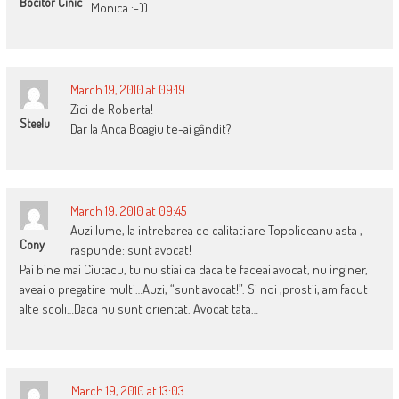
Bocitor Cinic
Monica.:-))
March 19, 2010 at 09:19
Zici de Roberta!
Steelu
Dar la Anca Boagiu te-ai gândit?
March 19, 2010 at 09:45
Auzi lume, la intrebarea ce calitati are Topoliceanu asta ,
Cony
raspunde: sunt avocat!
Pai bine mai Ciutacu, tu nu stiai ca daca te faceai avocat, nu inginer,
aveai o pregatire multi…Auzi, “sunt avocat!”. Si noi ,prostii, am facut
alte scoli…Daca nu sunt orientat. Avocat tata…
March 19, 2010 at 13:03