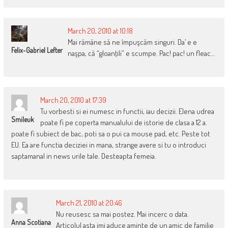
March 20, 2010 at 10:18
Mai rămâne să ne împuşcăm singuri. Da’ e e
Felix-Gabriel Lefter
naşpa, că “gloanţili” e scumpe. Pac! pac! un fleac…
March 20, 2010 at 17:39
Tu vorbesti si ei numesc in functii, iau decizii. Elena udrea
Smileuk
poate fi pe coperta manualului de istorie de clasa a 12 a.
poate fi subiect de bac, poti sa o pui ca mouse pad, etc. Peste tot
EU. Ea are functia deciziei in mana, strange avere si tu o introduci
saptamanal in news urile tale. Desteapta femeia.
March 21, 2010 at 20:46
Nu reusesc sa mai postez. Mai incerc o data.
Anna Scotiana
Articolul asta imi aduce aminte de un amic de familie