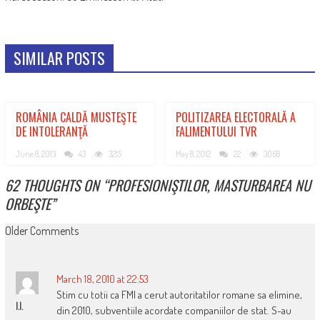
SIMILAR POSTS
ROMÂNIA CALDĂ MUSTEŞTE
POLITIZAREA ELECTORALĂ A
DE INTOLERANŢĂ
FALIMENTULUI TVR
June 8, 2013
43
3215
May 8, 2012
22
3068
62 THOUGHTS ON “
PROFESIONIŞTILOR, MASTURBAREA NU
ORBEŞTE
”
COMMENT
Older Comments
NAVIGATION
March 18, 2010 at 22:53
Stim cu totii ca FMI a cerut autoritatilor romane sa elimine,
I.I.
din 2010, subventiile acordate companiilor de stat. S-au