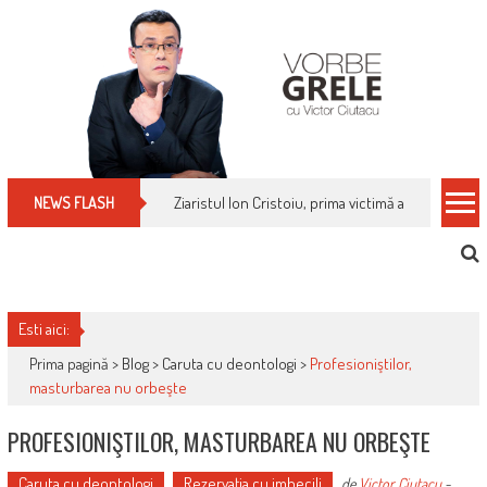
Skip
to
content
Ziaristul Ion Cristoiu, prima victimă a noi cenzuri 
NEWS FLASH
Esti aici:
Prima pagină >
Blog
>
Caruta cu deontologi
>
Profesioniştilor,
masturbarea nu orbeşte
PROFESIONIŞTILOR, MASTURBAREA NU ORBEŞTE
Caruta cu deontologi
Rezervaţia cu imbecili
de
Victor Ciutacu
-