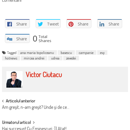
comentarii
Share
Tweet
Share
Share
0
Total
Share
Shares
Tagged
ana maria topoliceanu
basescu
campanie
evy
hotnews
mircea andrei
udrea
zevedei
Victor Ciutacu
POST
Articolul anterior
Am greşit, n-am greşit? Unde şi de ce…
NAVIGATION
Urmatorul articol
Hai succesuri! Cu Eminescuri :)) Atat!