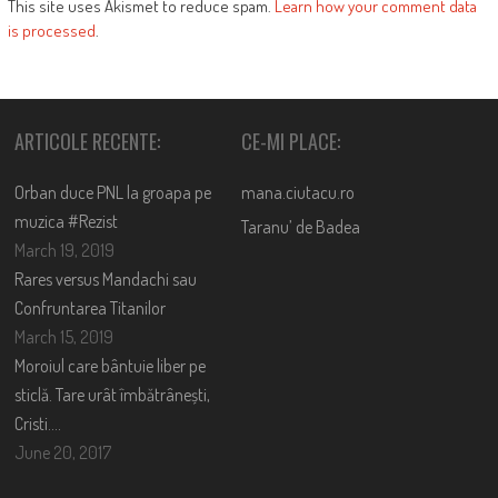
This site uses Akismet to reduce spam.
Learn how your comment data
is processed
.
ARTICOLE RECENTE:
CE-MI PLACE:
Orban duce PNL la groapa pe
mana.ciutacu.ro
muzica #Rezist
Taranu’ de Badea
March 19, 2019
Rares versus Mandachi sau
Confruntarea Titanilor
March 15, 2019
Moroiul care bântuie liber pe
sticlă. Tare urât îmbătrânești,
Cristi….
June 20, 2017