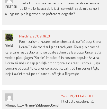
Foarte frumos ca a fost acoperit monstru ala de femeie
PICTORU
de 10 m a lui balasa de la iasi- ce vroiati ca ala mic sa nu-i
ajunga nici pin la glezna si sa pofteasca degeaba?
March 19, 2010 at 16:53
Pupincurismul nu are limite: chestia aia cu “păpuşa Elena
Violet
Udrea ” e de tot râsul şi de toată jena. Chiar şi o doamnă
care pare respectabilă nu se poate abţine de la a pupa. Orice fetiţă
vede o păpuşă gen “Barbie” îmbrăcată în costum popular. Ar vrea
Udrea să aibă un cap şi o faţă proporţionale cu restul corpului, aşa
cum are păpuşa! Nu ca al ei, cu aspect cabalin. Să fim serioşi! Ăştia
deja i-au întrecut pe cei care au sfârşit la Târgovişte.
March 19, 2010 at 23:03
Titlul este excelent ! :))
Mihnea(http://mihnea-95.blogspot.com)