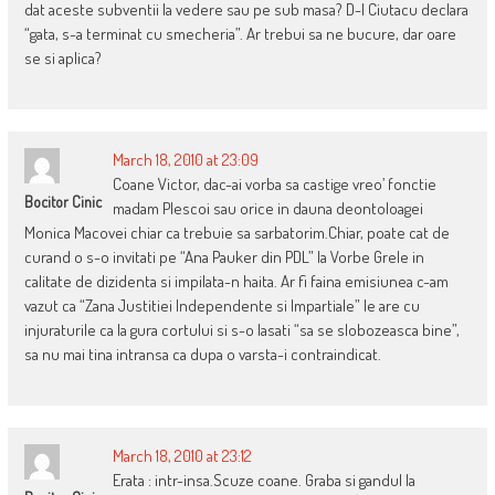
dat aceste subventii la vedere sau pe sub masa? D-l Ciutacu declara
“gata, s-a terminat cu smecheria”. Ar trebui sa ne bucure, dar oare
se si aplica?
March 18, 2010 at 23:09
Coane Victor, dac-ai vorba sa castige vreo’ fonctie
Bocitor Cinic
madam Plescoi sau orice in dauna deontoloagei
Monica Macovei chiar ca trebuie sa sarbatorim.Chiar, poate cat de
curand o s-o invitati pe “Ana Pauker din PDL” la Vorbe Grele in
calitate de dizidenta si impilata-n haita. Ar fi faina emisiunea c-am
vazut ca “Zana Justitiei Independente si Impartiale” le are cu
injuraturile ca la gura cortului si s-o lasati “sa se slobozeasca bine”,
sa nu mai tina intransa ca dupa o varsta-i contraindicat.
March 18, 2010 at 23:12
Erata : intr-insa.Scuze coane. Graba si gandul la