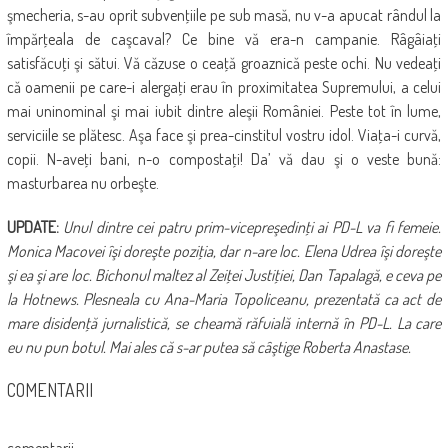
şmecheria, s-au oprit subvenţiile pe sub masă, nu v-a apucat rândul la
î
mpărţeala de caşcaval? Ce bine vă era-n campanie. Râgâiaţi
satisfăcuţi şi sătui. Vă căzuse o ceaţă groaznică peste ochi. Nu vedeaţi
că oamenii pe care-i alergaţi erau în proximitatea Supremului, a celui
mai uninominal şi mai iubit dintre aleşii României. Peste tot în lume,
serviciile se plătesc. Aşa face şi prea-cinstitul vostru idol. Viaţa-i curvă,
copii. N-aveţi bani, n-o compostaţi! Da’ vă dau şi o veste bună:
masturbarea nu orbeşte.
UPDATE:
Unul dintre cei patru prim-vicepreşedinţi ai PD-L va fi femeie.
Monica Macovei îşi doreşte poziţia, dar n-are loc. Elena Udrea îşi doreşte
şi ea şi are loc. Bichonul maltez al Zeiţei Justiţiei, Dan Tapalagă, e ceva pe
la Hotnews. Plesneala cu Ana-Maria Topoliceanu, prezentată ca act de
mare disidenţă jurnalistică, se cheamă răfuială internă în PD-L. La care
eu nu pun botul. Mai ales că s-ar putea să câştige Roberta Anastase.
COMENTARII