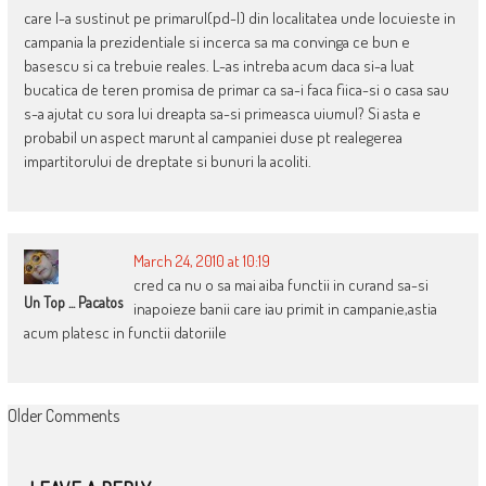
care l-a sustinut pe primarul(pd-l) din localitatea unde locuieste in
campania la prezidentiale si incerca sa ma convinga ce bun e
basescu si ca trebuie reales. L-as intreba acum daca si-a luat
bucatica de teren promisa de primar ca sa-i faca fiica-si o casa sau
s-a ajutat cu sora lui dreapta sa-si primeasca uiumul? Si asta e
probabil un aspect marunt al campaniei duse pt realegerea
impartitorului de dreptate si bunuri la acoliti.
March 24, 2010 at 10:19
cred ca nu o sa mai aiba functii in curand sa-si
Un Top ... Pacatos
inapoieze banii care iau primit in campanie,astia
acum platesc in functii datoriile
COMMENT
Older Comments
NAVIGATION