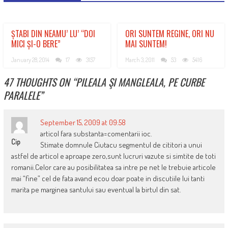
ȘTABI DIN NEAMU’ LU’ “DOI
ORI SUNTEM REGINE, ORI NU
MICI ȘI-O BERE”
MAI SUNTEM!
January 28, 2014
17
3157
March 3, 2011
53
5416
47 THOUGHTS ON “
PILEALA ŞI MANGLEALA, PE CURBE
PARALELE
”
September 15, 2009 at 09:58
articol fara substanta=comentarii ioc.
Cip
Stimate domnule Ciutacu segmentul de cititori a unui
astfel de articol e aproape zero,sunt lucruri vazute si simtite de toti
romanii.Celor care au posibilitatea sa intre pe net le trebuie articole
mai “fine” cel de fata avand ecou doar poate in discutiile lui tanti
marita pe marginea santului sau eventual la birtul din sat.