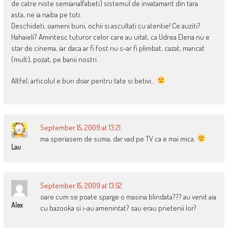
de catre niste semianalfabeti) sistemul de invatamant din tara
asta, ne ia naiba pe toti.
Deschideti, oameni buni, ochii si ascultati cu atentie! Ce auziti?
Hahaieli? Amintesc tuturor celor care au uitat, ca Udrea Elena nu e
star de cinema, iar daca ar fi fost nu s-ar fi plimbat, cazat, mancat
(mult), pozat, pe banii nostri.
Altfel, articolul e bun doar pentru tate si betivi…
September 15, 2009 at 13:21
ma speriasem de suma, dar vad pe TV ca e mai mica.
Lau
September 15, 2009 at 13:52
oare cum se poate sparge o masina blindata??? au venit aia
Alex
cu bazooka si i-au amenintat? sau erau prietenii lor?