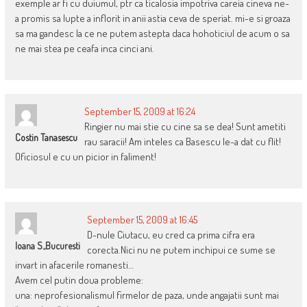
exemple ar fi cu duiumul, ptr ca ticalosia impotriva careia cineva ne-
a promis sa lupte a inflorit in anii astia ceva de speriat. mi-e si groaza
sa ma gandesc la ce ne putem astepta daca hohoticiul de acum o sa
ne mai stea pe ceafa inca cinci ani.
September 15, 2009 at 16:24
Ringier nu mai stie cu cine sa se dea! Sunt ametiti
Costin Tanasescu
rau saracii! Am inteles ca Basescu le-a dat cu flit!
Oficiosul e cu un picior in faliment!
September 15, 2009 at 16:45
D-nule Ciutacu, eu cred ca prima cifra era
Ioana S.,Bucuresti
corecta.Nici nu ne putem inchipui ce sume se
invart in afacerile romanesti…
Avem cel putin doua probleme:
una: neprofesionalismul firmelor de paza, unde angajatii sunt mai