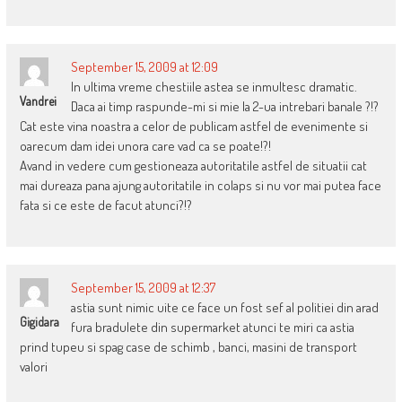
September 15, 2009 at 12:09
In ultima vreme chestiile astea se inmultesc dramatic.
Vandrei
Daca ai timp raspunde-mi si mie la 2-ua intrebari banale ?!?
Cat este vina noastra a celor de publicam astfel de evenimente si
oarecum dam idei unora care vad ca se poate!?!
Avand in vedere cum gestioneaza autoritatile astfel de situatii cat
mai dureaza pana ajung autoritatile in colaps si nu vor mai putea face
fata si ce este de facut atunci?!?
September 15, 2009 at 12:37
astia sunt nimic uite ce face un fost sef al politiei din arad
Gigidara
fura bradulete din supermarket atunci te miri ca astia
prind tupeu si spag case de schimb , banci, masini de transport
valori