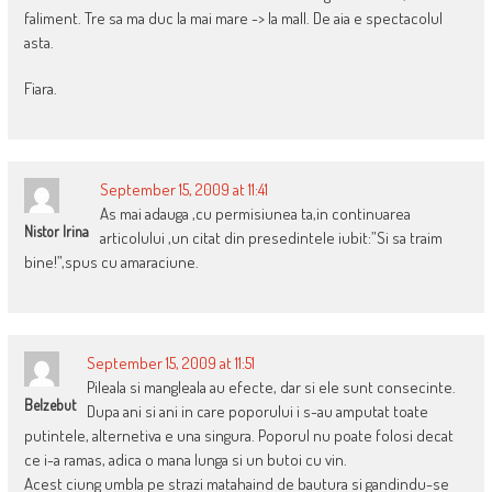
faliment. Tre sa ma duc la mai mare -> la mall. De aia e spectacolul
asta.
Fiara.
September 15, 2009 at 11:41
As mai adauga ,cu permisiunea ta,in continuarea
Nistor Irina
articolului ,un citat din presedintele iubit:”Si sa traim
bine!”,spus cu amaraciune.
September 15, 2009 at 11:51
Pileala si mangleala au efecte, dar si ele sunt consecinte.
Belzebut
Dupa ani si ani in care poporului i s-au amputat toate
putintele, alternetiva e una singura. Poporul nu poate folosi decat
ce i-a ramas, adica o mana lunga si un butoi cu vin.
Acest ciung umbla pe strazi matahaind de bautura si gandindu-se