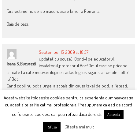
Fara victime nu se iau masuri, asa e la noi la Romania.
Oaia de paza.
September 15, 2009 at 18:37
update( cu scuze): Opriti-l pe educatorul,
Ioana S.,Bucuresti
invatatorul,profesorul Boc! Omul care se pricepe
la toate.La cate motivari ilogice a adus legilor, sigur s-ar umple coltu’
lu’ Boc!
Cand copii nu pot ajunge la scoala din cauza taxei de pod, la Fetesti,
nu stiu ce mai cauta in Parlament sa dea lectii.
Acest website foloseste cookies pentru ca experienta dumneavoastra
cu acest site sa fie cat mai profesionala. Presupunem ca esti de acord
cu folosirea cookies, dar poti refuza daca doresti.
Accepta
September 15, 2009 at 19:34
Citeste mai mult
Poate ati vazut masinutele alea tracrtate pe platforma de la
Refuza
Sebi
jaf. Eu cand le-am vazut in oras am crezut ca s-au