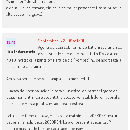
“smecheri” decat infractorii,
a doua : Politia romana, din ce in ce mai nepasatoare ( ca sa nu aduc
alte acuze, mai grave).
September 15, 2009 at 17:01
Agenti de paza sub forma de batrani sau tineri cu
Oaia Fosforescenta
discursuri demne de fotbalistii din Divizia A, ce
nu au invatat ca la pantalonii largi de tip “Kombat” nu se asorteaza la
pantofii cu catarama.
Am sa va spun ce se va intampla la un moment dat.
O gasca de tineri va ucide in bataie un astfel de batranel agent de
paza, moment in care autoritatile socate vor stabili doliu national si
o limita de varsta pentru incadrarea acestora.
Patroni de firme de paza, nu-i asa ca mai bine dai 500RON/luna unui
batranel ramolit decat 2000RON/luna unui agent specializat ?
Luati o maslina de la mine daca faceti pe naivii.