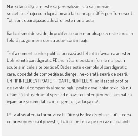
Marea (auto)îșelare este să generalizăm sau să judecăm
societatea/nația cu o logică binară (alba-neagra 100% gen Turcescu).
Toți sunt doar așa,sau adevărul este numai asta.
Radicalismul desnădejdii proliferate prin monoloage tv este toxic. In
felul ăsta, germenii constructivi sunt inibați.
Trufia comentatorilor politici lucrează astfel tot în favoarea acestei
boli numită paradigmatic PDL-ism (care exista in forme mai puțin
acute și în celelalte partide!) Badea este exemplarul paradigmatic
care, obsedat de competiția audienței, ne-o arată seară de seară:
UN TIP INTELIGENT POATE FI FOARTE NEINTELEPT. Iar, lăsat să profite
de avantajul comparativ al monologlui poate devei chiar toxic. Să nu
uităm că totuși drumul spre iad e pavat cu intenții bune! Luminat cu
îngâmfare și camuflat cu inteligență, aș adăuga eu!
(Mi-a atras atentia formularea ta: ”Are şi Badea dreptatea lui” … ceea
ce presupune că îl privești și tu într-un fel ca pe un caz discutabil)