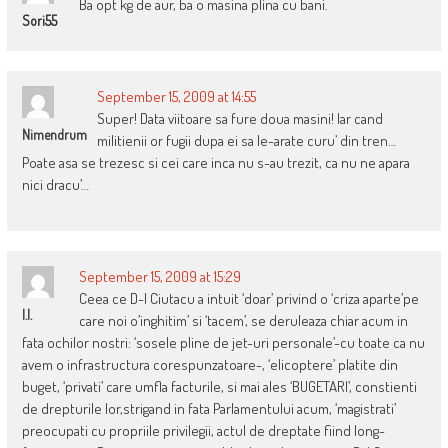
Ba opt kg de aur, ba o masina plina cu bani.
Sori55
September 15, 2009 at 14:55
Super! Data viitoare sa fure doua masini! Iar cand
Nimendrum
militienii or fugii dupa ei sa le-arate curu’ din tren…
Poate asa se trezesc si cei care inca nu s-au trezit, ca nu ne apara
nici dracu’…
September 15, 2009 at 15:29
Ceea ce D-l Ciutacu a intuit ‘doar’ privind o ‘criza aparte’pe
I.I.
care noi o’inghitim’ si ‘tacem’, se deruleaza chiar acum in
fata ochilor nostri: ‘sosele pline de jet-uri personale’-cu toate ca nu
avem o infrastructura corespunzatoare-, ‘elicoptere’ platite din
buget, ‘privati’ care umfla facturile, si mai ales ‘BUGETARI’, constienti
de drepturile lor,strigand in fata Parlamentului acum, ‘magistrati’
preocupati cu propriile privilegii, actul de dreptate fiind long-