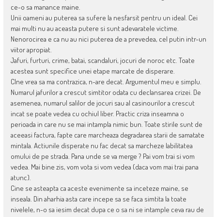
ce-o sa manance maine.
Unii oameni au puterea sa sufere la nesfarsit pentru un ideal. Cei
mai multi nu au aceasta putere si sunt adevaratele victime.
Nenorocirea e ca nu au nici puterea de a prevedea, cel putin intr-un
viitor apropiat.
Jafuri, furturi, crime, batai, scandaluri, jocuri de noroc etc. Toate
acestea sunt specifice unei etape marcate de disperare.
CIne vrea sa ma contrazica, n-are decat. Argumentul meu e simplu.
Numarul jafurilor a crescut simtitor odata cu declansarea crizei. De
asemenea, numarul salilor de jocuri sau al casinourilor a crescut
incat se poate vedea cu ochiul liber. Practic criza inseamna o
perioada in care nu se mai intampla nimic bun. Toate stirile sunt de
aceeasi factura, fapte care marcheaza degradarea starii de samatate
mintala. Actiunile disperate nu fac decat sa marcheze labilitatea
omului de pe strada. Pana unde se va merge ? Pai vom trai si vom
vedea. Mai bine zis, vom vota si vom vedea (daca vom mai trai pana
atunc).
Cine se asteapta ca aceste evenimente sa inceteze maine, se
inseala. Din aharhia asta care incepe sa se faca simtita la toate
nivelele, n-o sa iesim decat dupa ce o sa ni se intample ceva rau de