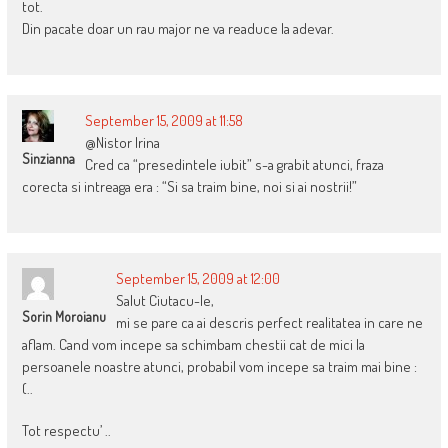
tot.
Din pacate doar un rau major ne va readuce la adevar.
September 15, 2009 at 11:58
@Nistor Irina
Sinzianna
Cred ca “presedintele iubit” s-a grabit atunci, fraza
corecta si intreaga era : “Si sa traim bine, noi si ai nostrii!”
September 15, 2009 at 12:00
Salut Ciutacu-le,
Sorin Moroianu
mi se pare ca ai descris perfect realitatea in care ne
aflam. Cand vom incepe sa schimbam chestii cat de mici la
persoanele noastre atunci, probabil vom incepe sa traim mai bine :
(..
Tot respectu’ ..