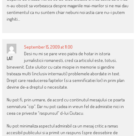
n-au obosit sa vorbeasca despre magariile mai-marilor si ne mai dau
sentimentul ca nu suntem chiar nebuni noi astia care nu-i putem
inghiti…
September 15, 2009 at 11:00
Desi nu mi se pare vreo piatra de hotar in istoria
LAT
jurnalisticii romanesti, cred ca articolul este, totusi,
binevenit. Este uluitor cu cate miopie in memorie si gandire
trateaza multi (inclusiv internauti) problemele abordate in text.
Drept care readucerea faptelor (si a semnificatiei lor) in prim plan
devine de-a dreptul o necesitate.
Nu pot fi, prin urmare, de acord cu continutul mesajului ce poarta
semnatura “cip”. Dar nu pot cadea in vreun fel de admiratie nici in
ceea ce priveste “raspunsul” d-lui Ciutacu.
Nu pot minimaliza aspectul admirabil ca un mesaj critic a ramas
accesibil publicului si a primit un raspuns (spre deosebire de