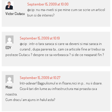
September 15, 2009 at 10:00
@cip: nu ma-nveti si pe mine cum se scrie un articol
Victor Ciutacu
bun si de interes?
September 15, 2009 at 10:19
@cip : intr-o tara saraca si care va deveni si mai saraca in
EDY
curand , dupa parerea ta , cam ce articole fine ar trebui sa
posteze Ciutacu ? despre ce sa vorbeasca ? si de ce neaparat fin ?
September 15, 2009 at 10:27
Intr-adevar! Bagpulismul e in floare,nici in p… nu ii doare.
Mizai
Cica 4 tari din lume au infrastructura mai proasta ca a
noastra.
Cum dracu’ am ajuns in halul asta?