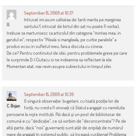
September 15, 2009 at 10:37
Intrucat imi asum calitatea de ‘tanti marita pe marginea
I.I.
santului'( intrucat de birtul din sat nu poate fi vorba),
trebuie sa marturisesc ca articolul din categoria “mintea mea, in
gandul ei”, respectiv “Pileala si mangleala, pe curbe paralele” a
produs ecou in sufletul meu, fara a discuta cu cineva.
De ce? Pentru continutul de idei, pentru problemele grave pe care
le surprinde D-l Ciutacu si ne indeamna sa reflectam la ele.
Momentan atat, mai revin asupra subiectului in timpul zilei.
September 15, 2009 at 10:39
O singură observaţie: bugetarii, cu toată poziţia lor de
C. Bojan
forţă, nu cred a fi vinovaţi că Statul a angajat cu nemiluita
persoane la nişte instituţii. Păi dacă şi un post de bibliotecar de
comună e cu “dedicaţie”, ce să vorbim de “deconcentrate”? Pe de
altă parte, dacă “noii” guvernanţi sunt atât de oripilaţi de numărul
mare de angajaţi în sistemul public, să înceapă curăţenia! Problema