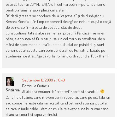
este că tocmai COMPETENŢA va fi cel mai puţin important criteriu
pentru a rămâne sau a pleca din sistem!
Da’ dacă ţara asta se conduce de la “caşcavale” şi de după gât cu
Bercea Mondialu’, în timp ce oamenii aleargă de nebuni după o coajă
de pâine, cui îi mai pasă de Justiţie, stat de drept,
constituţionalitate şi alte asemenea “prostii”? Păi dacă mie mi-ar
păsa, s-ar putea să fiu singur… sau în cel mai bun caz alături de o
mână de specimene numa’ bune de studiat de psihiatri- şi sunt
convins că ar scoate bani buni pe lucrări de Psihiatrie, bazate pe
studierea noastră… Aşa că vorba românului din Londra: Fuck them!
September 15, 2009 at 10:40
Domnule Ciutacu,
Sinzianna
Ai uitat sa enumeri la “cresteri” : barfa si scandalul
Cand ne e foame, cand n-avem bani in buzunar, cand pe usa fabricii
sau companiei este ditamai lacatul, cand patronul strange potul si
se cara in tarile calde… dam drumul la televizor si ne bucuram cand
aflam ca a murit si capra vecinului !