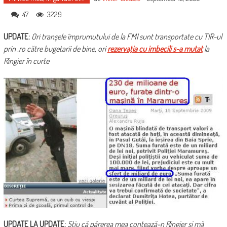
47
3229
UPDATE:
Ori tranşele împrumutului de la FMI sunt transportate cu TIR-ul
prin .ro către bugetarii de bine, ori
rezervaţia cu imbecili s-a mutat
la
Ringier în curte
UPDATE LA UPDATE:
Ştiu că părerea mea contează-n Ringier şi mă