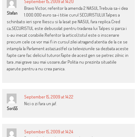
September 15, 2009 at 14:20
Bravo Victor, referitor la amenda 2 NASUL.Trebuia sa-i dea
Stefan
1.000.000 euro sa-i titiie curul SECURISTULUI.Talpes a
schinbato ieri spre Iliescu si la lasat pe NASUL fara replica.Cred
ca,SECURISTUL este debusolat pentru tradarea lui Talpes si parca i
s-au inecat corabiile.Referitor la articol,totul este o inscenare
precum cele ce vor mai fi in cursul zilei atragand atentia de la ce se
intampla la Parlament astazi,astfel ca televiziunile sa dezbata aceste
fapte care fac deliciul tuturor.Fapte de acest gen se petrec zilnic in
tara ,mai grave sau mai usoare,dar Politia nu prezinta situatiile
aparute pentru a nu crea panica.
September 15, 2009 at 14:22
Nici o zi fara un jaf.
Sori55
September 15, 2009 at 14:24