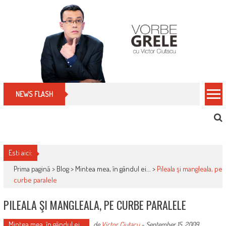
Skip
to
content
Cum îți schimbi, rapid, gratuit și eficient, furniz
NEWS FLASH
Esti aici:
Prima pagină >
Blog
>
Mintea mea, în gândul ei...
>
Pileala şi mangleala, pe
curbe paralele
PILEALA ŞI MANGLEALA, PE CURBE PARALELE
Mintea mea, în gândul ei...
de
Victor Ciutacu
-
September 15, 2009