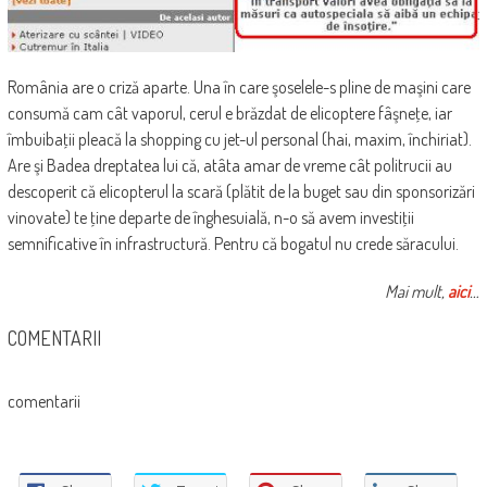
România are o criză aparte. Una în care şoselele-s pline de maşini care
consumă cam cât vaporul, cerul e brăzdat de elicoptere fâşneţe, iar
îmbuibaţii pleacă la shopping cu jet-ul personal (hai, maxim, închiriat).
Are şi Badea dreptatea lui că, atâta amar de vreme cât politrucii au
descoperit că elicopterul la scară (plătit de la buget sau din sponsorizări
vinovate) te ţine departe de înghesuială, n-o să avem investiţii
semnificative în infrastructură. Pentru că bogatul nu crede săracului.
Mai mult,
aici
…
COMENTARII
comentarii