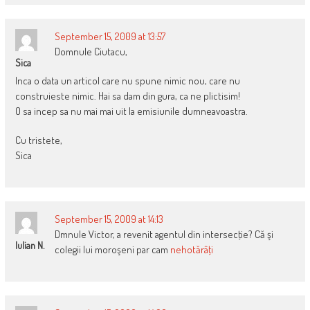
September 15, 2009 at 13:57
Domnule Ciutacu,
Sica
Inca o data un articol care nu spune nimic nou, care nu
construieste nimic. Hai sa dam din gura, ca ne plictisim!
O sa incep sa nu mai mai uit la emisiunile dumneavoastra.
Cu tristete,
Sica
September 15, 2009 at 14:13
Dmnule Victor, a revenit agentul din intersecţie? Că şi
Iulian N.
colegii lui moroşeni par cam
nehotărâţi