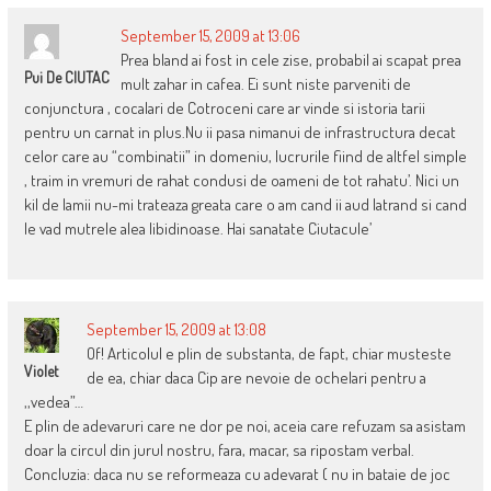
September 15, 2009 at 13:06
Prea bland ai fost in cele zise, probabil ai scapat prea
Pui De CIUTAC
mult zahar in cafea. Ei sunt niste parveniti de
conjunctura , cocalari de Cotroceni care ar vinde si istoria tarii
pentru un carnat in plus.Nu ii pasa nimanui de infrastructura decat
celor care au “combinatii” in domeniu, lucrurile fiind de altfel simple
, traim in vremuri de rahat condusi de oameni de tot rahatu’. Nici un
kil de lamii nu-mi trateaza greata care o am cand ii aud latrand si cand
le vad mutrele alea libidinoase. Hai sanatate Ciutacule’
September 15, 2009 at 13:08
Of! Articolul e plin de substanta, de fapt, chiar musteste
Violet
de ea, chiar daca Cip are nevoie de ochelari pentru a
,,vedea”…
E plin de adevaruri care ne dor pe noi, aceia care refuzam sa asistam
doar la circul din jurul nostru, fara, macar, sa ripostam verbal.
Concluzia: daca nu se reformeaza cu adevarat ( nu in bataie de joc