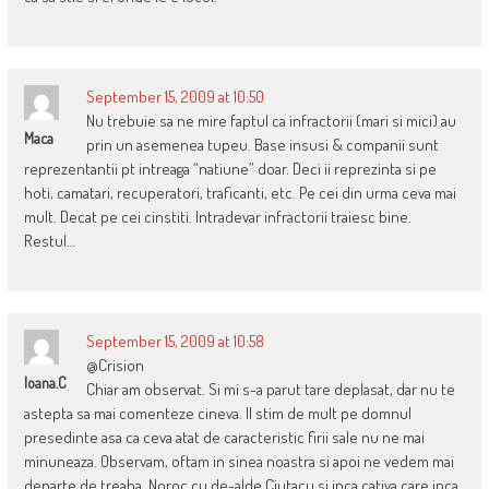
September 15, 2009 at 10:50
Nu trebuie sa ne mire faptul ca infractorii (mari si mici) au
Maca
prin un asemenea tupeu. Base insusi & companii sunt
reprezentantii pt intreaga “natiune” doar. Deci ii reprezinta si pe
hoti, camatari, recuperatori, traficanti, etc. Pe cei din urma ceva mai
mult. Decat pe cei cinstiti. Intradevar infractorii traiesc bine.
Restul…
September 15, 2009 at 10:58
@Crision
Ioana.c
Chiar am observat. Si mi s-a parut tare deplasat, dar nu te
astepta sa mai comenteze cineva. Il stim de mult pe domnul
presedinte asa ca ceva atat de caracteristic firii sale nu ne mai
minuneaza. Observam, oftam in sinea noastra si apoi ne vedem mai
departe de treaba. Noroc cu de-alde Ciutacu si inca cativa care inca