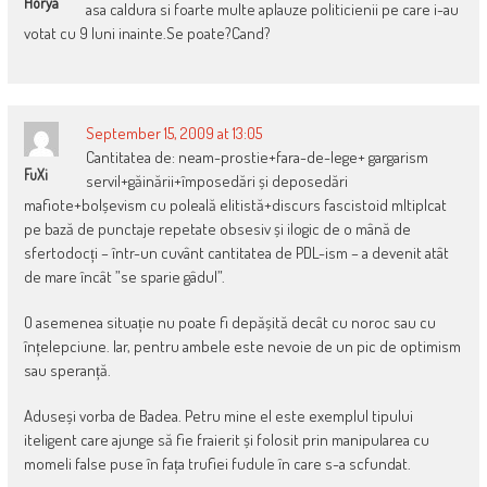
Horya
asa caldura si foarte multe aplauze politicienii pe care i-au
votat cu 9 luni inainte.Se poate?Cand?
September 15, 2009 at 13:05
Cantitatea de: neam-prostie+fara-de-lege+ gargarism
FuXi
servil+găinării+împosedări și deposedări
mafiote+bolșevism cu poleală elitistă+discurs fascistoid mltiplcat
pe bază de punctaje repetate obsesiv și ilogic de o mână de
sfertodocți – într-un cuvânt cantitatea de PDL-ism – a devenit atât
de mare încât ”se sparie gâdul”.
O asemenea situație nu poate fi depășită decât cu noroc sau cu
înțelepciune. Iar, pentru ambele este nevoie de un pic de optimism
sau speranță.
Aduseși vorba de Badea. Petru mine el este exemplul tipului
iteligent care ajunge să fie fraierit și folosit prin manipularea cu
momeli false puse în fața trufiei fudule în care s-a scfundat.