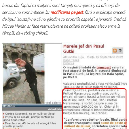
bucur, dar faptul că miliţienii sunt tâmpiţi nu implică şi că oficioşii de
serviciu nu sunt imbecili. Iar
rectificarea pe şest
, fără o explicaţie sinceră
de tipul “scuzaţi-ne că nu gândim cu propriile capete”, e jenantă. Cred că
Mircea Marian ar face restructurare pe criterii profesionalecu arma la
tâmplă, da-l strâng chiloţii.