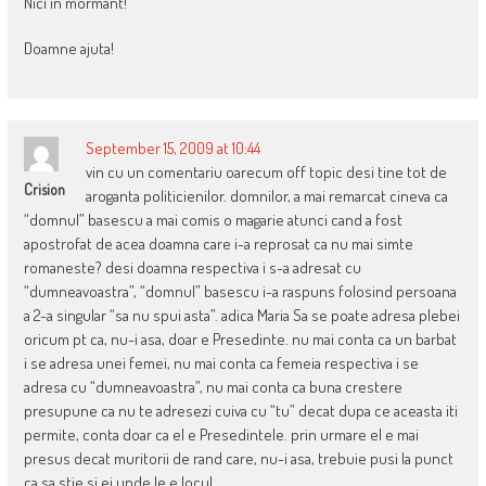
Nici în mormânt!”
Doamne ajuta!
September 15, 2009 at 10:44
vin cu un comentariu oarecum off topic desi tine tot de
Crision
aroganta politicienilor. domnilor, a mai remarcat cineva ca
“domnul” basescu a mai comis o magarie atunci cand a fost
apostrofat de acea doamna care i-a reprosat ca nu mai simte
romaneste? desi doamna respectiva i s-a adresat cu
“dumneavoastra”, “domnul” basescu i-a raspuns folosind persoana
a 2-a singular “sa nu spui asta”. adica Maria Sa se poate adresa plebei
oricum pt ca, nu-i asa, doar e Presedinte. nu mai conta ca un barbat
i se adresa unei femei, nu mai conta ca femeia respectiva i se
adresa cu “dumneavoastra”, nu mai conta ca buna crestere
presupune ca nu te adresezi cuiva cu “tu” decat dupa ce aceasta iti
permite, conta doar ca el e Presedintele. prin urmare el e mai
presus decat muritorii de rand care, nu-i asa, trebuie pusi la punct
ca sa stie si ei unde le e locul.