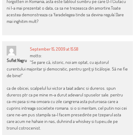
forgotten in Romania, asta este tabloul sumbru pe care D-l Ciutacu
ni l-a mai prezentat o data, ca sa ne trezeasca din amortire.Toate
acestea demonstreaza ca ‘faradelegea tinde sa devina regula’.Oare
mai inghitim mult?
September 15, 2009 at 15:58
motto:
Suflet Negru
“Se pare că, istoric, noi am optat, cu ajutorul
curentului majoritar şi democratic, pentru şpriţ şi ticăloşie. Să ne fie
de bine!”
ca de obicei, scalpelul lui victor a taiat adanc si dureros. spun
dureros ptr ca pe mine m-a durut adevarul spuselor sale. pentru
ca-mi pasa si ma omoara cu zile cangrena asta puturoasa care a
cuprins intreaga societete romana. si o si meritam, cel putin noi cei
care ne-am pus stampila sa-l facem presedinte pe tzeparul asta
care acum ne hahaie in nas, duhnind a whiskey si tupeu,de pe
tronul cotrocenist.