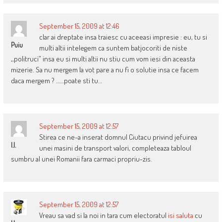
September 15, 2009 at 12:46
clar ai dreptate insa traiesc cu aceeasi impresie : eu, tu si
Puiu
multi altii intelegem ca suntem batjocoriti de niste
,,politruci” insa eu si multi altii nu stiu cum vom iesi din aceasta
mizerie. Sa nu mergem la vot pare a nu fi o solutie insa ce facem
daca mergem ? ……poate sti tu…
September 15, 2009 at 12:57
Stirea ce ne-a inserat domnul Ciutacu privind jefuirea
I.I.
unei masini de transport valori, completeaza tabloul
sumbru al unei Romanii fara carmaci propriu-zis.
September 15, 2009 at 12:57
Vreau sa vad si la noi in tara cum electoratul
isi saluta
cu