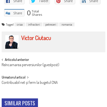
Share
Tweet
Share
Share
0
Total
Share
Shares
Tagged
criza
infractori
petreceri
romania
Victor Ciutacu
POST
Articolul anterior
Reîncarnarea perversiunilor (guestpost)
NAVIGATION
Urmatorul articol
Contribuabil net şi ferm la bugetul CNA
SIMILAR POSTS