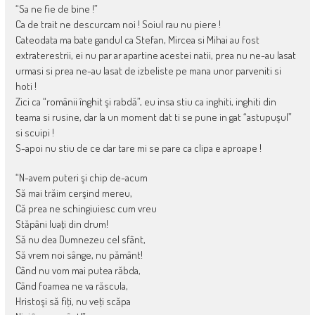
“Sa ne fie de bine !”
Ca de trait ne descurcam noi ! Soiul rau nu piere !
Cateodata ma bate gandul ca Stefan, Mircea si Mihai au fost
extraterestrii, ei nu par ar apartine acestei natii, prea nu ne-au lasat
urmasi si prea ne-au lasat de izbeliste pe mana unor parveniti si
hoti !
Zici ca “românii înghit şi rabdă”, eu insa stiu ca inghiti, inghiti din
teama si rusine, dar la un moment dat ti se pune in gat “astupuşul”
si scuipi !
S-apoi nu stiu de ce dar tare mi se pare ca clipa e aproape !
“N-avem puteri şi chip de-acum
Să mai trăim cerşind mereu,
Că prea ne schingiuiesc cum vreu
Stăpâni luaţi din drum!
Să nu dea Dumnezeu cel sfânt,
Să vrem noi sânge, nu pământ!
Când nu vom mai putea răbda,
Când foamea ne va răscula,
Hristoşi să fiţi, nu veţi scăpa