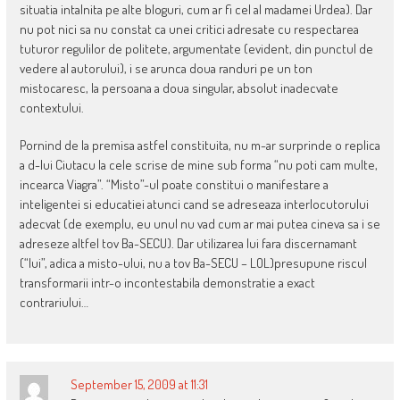
situatia intalnita pe alte bloguri, cum ar fi cel al madamei Urdea). Dar
nu pot nici sa nu constat ca unei critici adresate cu respectarea
tuturor regulilor de politete, argumentate (evident, din punctul de
vedere al autorului), i se arunca doua randuri pe un ton
mistocaresc, la persoana a doua singular, absolut inadecvate
contextului.
Pornind de la premisa astfel constituita, nu m-ar surprinde o replica
a d-lui Ciutacu la cele scrise de mine sub forma “nu poti cam multe,
incearca Viagra”. “Misto”-ul poate constitui o manifestare a
inteligentei si educatiei atunci cand se adreseaza interlocutorului
adecvat (de exemplu, eu unul nu vad cum ar mai putea cineva sa i se
adreseze altfel tov Ba-SECU). Dar utilizarea lui fara discernamant
(“lui”, adica a misto-ului, nu a tov Ba-SECU – LOL)presupune riscul
transformarii intr-o incontestabila demonstratie a exact
contrariului…
September 15, 2009 at 11:31