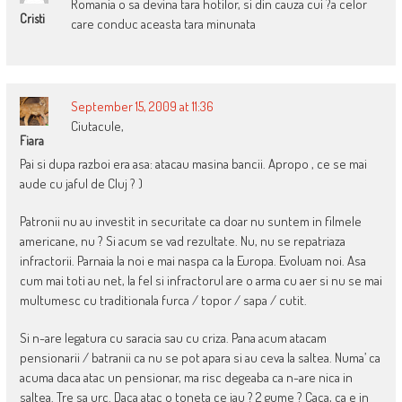
Romania o sa devina tara hotilor, si din cauza cui ?a celor
Cristi
care conduc aceasta tara minunata
September 15, 2009 at 11:36
Ciutacule,
Fiara
Pai si dupa razboi era asa: atacau masina bancii. Apropo , ce se mai
aude cu jaful de Cluj ? )
Patronii nu au investit in securitate ca doar nu suntem in filmele
americane, nu ? Si acum se vad rezultate. Nu, nu se repatriaza
infractorii. Parnaia la noi e mai naspa ca la Europa. Evoluam noi. Asa
cum mai toti au net, la fel si infractorul are o arma cu aer si nu se mai
multumesc cu traditionala furca / topor / sapa / cutit.
Si n-are legatura cu saracia sau cu criza. Pana acum atacam
pensionarii / batranii ca nu se pot apara si au ceva la saltea. Numa’ ca
acuma daca atac un pensionar, ma risc degeaba ca n-are nica in
saltea. Tre sa urc. Daca atac o toneta ce iau ? 2 gume ? Caca, ca e in