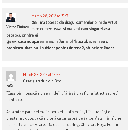
March 28, 2012 at 15:47
@all: ma topesc de dragul oamenilor plini de virtuti
Victor Ciutacu
care comenteaza. si ma simt cam singurel, asa
pacatos, printre ei
@alex: daca nu aparea nimic in Jurnalul National, aveam eu o
problema. daca nu-i subiect pentru Antena 3, atunci are Gadea
March 28, 2012 at 16:22
Citez și traduc din Boc
FuXi
”Casa părintească nu se vinde” … fără să clasifici la ”strict secret”
contractul!
Asta mi se pare cel mai important motiv de ieșit în stradă și de
blestemat opoziția că nu urlă ca din gaură de șarpe! Asta mă înfurie
cel mai tare. Echivalarea Boldea cu Sterling, Chevron, Roșia Poieni,