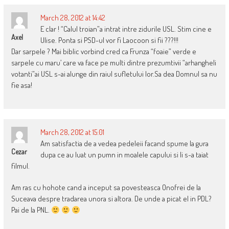
March 28, 2012 at 14:42
E clar ! “Calul troian”a intrat intre zidurile USL. Stim cine e
Axel
Ulise. Ponta si PSD-ul vor fi Laocoon si fii ???!!!
Dar sarpele ? Mai biblic vorbind cred ca Frunza “foaie” verde e
sarpele cu maru’ care va face pe multi dintre prezumtivii “arhangheli
votanti”ai USL s-ai alunge din raiul sufletului lor.Sa dea Domnul sa nu
fie asa!
March 28, 2012 at 15:01
Am satisfactia de a vedea pedeleii facand spume la gura
Cezar
dupa ce au luat un pumn in moalele capului si li s-a taiat
filmul.
Am ras cu hohote cand a inceput sa povesteasca Onofrei de la
Suceava despre tradarea unora si altora. De unde a picat el in PDL?
Pai de la PNL.