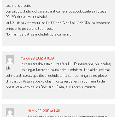
Iaca nu-s cretina!
Stii Valcov….Individul care a carat oameni cu autobuzele sa voteze
PDL?Si altele…multe altele!
Iar USL daca vrea voturi sa fie CONSECVENT si CORECT,si sa respecte
principiile pe care le tot invoca!
Nu mai incercati sa inchideti gura oamenilor!
March 29, 2012 at 10:19
In toata treaba asta cu trasferul lui Frunzaverde, nu inteleg
Lili
un singur lucru: ce cauta primul ministru (de altfel cel mai
tehnocrat, curat, apolitic si echidistant) sa-l convinga sa nu plece
din partid? Asta a spus-o chiar Frunzaverde ieri, in conferinta de
presa, ca a vorbit si cu Boc, si cu Blaga, si cu primul ministru …
March 29, 2012 at 11:40
Sincer, problema nu este ca ar fi frunzaverde vreun