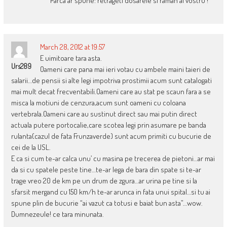
Parca ar spune: retrageti dosarele si raman al vostru !
March 28, 2012 at 19:57
E uimitoare tara asta.
Urs289
Oameni care pana mai ieri votau cu ambele maini taieri de
salarii…de pensii si alte legi impotriva prostimii acum sunt catalogati
mai mult decat frecventabili.Oameni care au stat pe scaun fara a se
misca la motiuni de cenzura,acum sunt oameni cu coloana
vertebrala.Oameni care au sustinut direct sau mai putin direct
actuala putere portocalie,care scotea legi prin asumare pe banda
rulanta(cazul de fata Frunzaverde) sunt acum primiti cu bucurie de
cei de la USL.
E ca si cum te-ar calca unu’ cu masina pe trecerea de pietoni…ar mai
da si cu spatele peste tine…te-ar lega de bara din spate si te-ar
trage vreo 20 de km pe un drum de zgura…ar urina pe tine si la
sfarsit mergand cu 150 km/h te-ar arunca in fata unui spital…si tu ai
spune plin de bucurie “ai vazut ca totusi e baiat bun asta”…wow.
Dumnezeule! ce tara minunata.