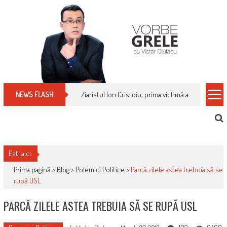
Skip
to
content
Cum îți schimbi, rapid, gratuit și eficient, furniz
NEWS FLASH
Esti aici:
Prima pagină >
Blog
>
Polemici Politice
>
Parcă zilele astea trebuia să se
rupă USL
PARCĂ ZILELE ASTEA TREBUIA SĂ SE RUPĂ USL