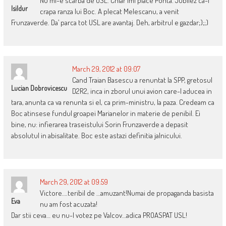
Nu mi-e scarba de USL. Chiar imi place Ponta. Jubilez ca-i
Isildur
crapa ranza lui Boc. A plecat Melescanu, a venit
Frunzaverde. Da’ parca tot USL are avantaj. Deh, arbitrul e gazdar;);;)
March 29, 2012 at 09:07
Cand Traian Basescu a renuntat la SPP, gretosul
Lucian Dobrovicescu
D2R2, inca in zborul unui avion care-l aducea in
tara, anunta ca va renunta si el, ca prim-ministru, la paza. Credeam ca
Boc atinsese fundul groapei Marianelor in materie de penibil. Ei
bine, nu: infierarea traseistului Sorin Frunzaverde a depasit
absolutul in abisalitate. Boc este astazi definitia jalnicului.
March 29, 2012 at 09:59
Victore….teribil de …amuzant!Numai de propaganda basista
Eva
nu am fost acuzata!
Dar stii ceva… eu nu-l votez pe Valcov…adica PROASPAT USL!