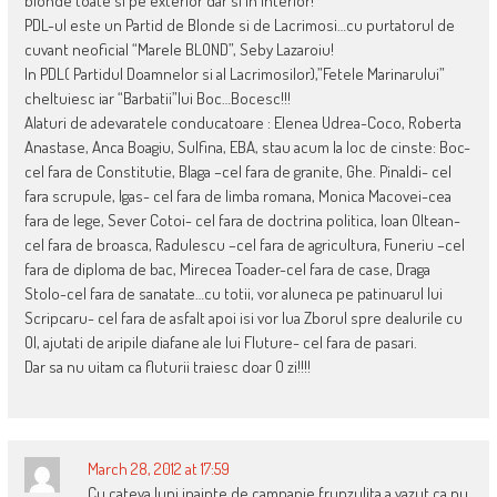
blonde toate si pe exterior dar si in interior!
PDL-ul este un Partid de Blonde si de Lacrimosi…cu purtatorul de
cuvant neoficial “Marele BLOND”, Seby Lazaroiu!
In PDL( Partidul Doamnelor si al Lacrimosilor),”Fetele Marinarului”
cheltuiesc iar “Barbatii”lui Boc…Bocesc!!!
Alaturi de adevaratele conducatoare : Elenea Udrea-Coco, Roberta
Anastase, Anca Boagiu, Sulfina, EBA, stau acum la loc de cinste: Boc-
cel fara de Constitutie, Blaga –cel fara de granite, Ghe. Pinaldi- cel
fara scrupule, Igas- cel fara de limba romana, Monica Macovei-cea
fara de lege, Sever Cotoi- cel fara de doctrina politica, Ioan Oltean-
cel fara de broasca, Radulescu –cel fara de agricultura, Funeriu –cel
fara de diploma de bac, Mirecea Toader-cel fara de case, Draga
Stolo-cel fara de sanatate…cu totii, vor aluneca pe patinuarul lui
Scripcaru- cel fara de asfalt apoi isi vor lua Zborul spre dealurile cu
OI, ajutati de aripile diafane ale lui Fluture- cel fara de pasari.
Dar sa nu uitam ca fluturii traiesc doar O zi!!!!
March 28, 2012 at 17:59
Cu cateva luni inainte de campanie frunzulita a vazut ca nu