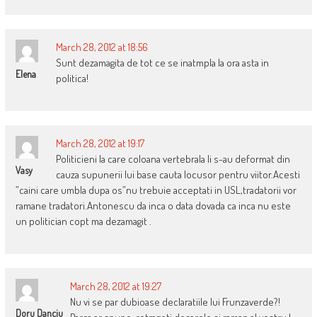
March 28, 2012 at 18:56
Sunt dezamagita de tot ce se inatmpla la ora asta in
Elena
politica!
March 28, 2012 at 19:17
Politicieni la care coloana vertebrala li s-au deformat din
Vasy
cauza supunerii lui base cauta locusor pentru viitor.Acesti
”caini care umbla dupa os”nu trebuie acceptati in USL,tradatorii vor
ramane tradatori.Antonescu da inca o data dovada ca inca nu este
un politician copt ma dezamagit .
March 28, 2012 at 19:27
Nu vi se par dubioase declaratiile lui Frunzaverde?!
Doru Danciu