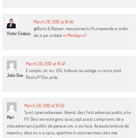
March 28, 2012 at 16:46
@Boris & Razvan: mascarirea lui Frunzaverde e ordin
Victor Ciutacu
de zi pe unitate
in Mediapro
?
March 28, 2012 at 16:47
E simplu, zic eu. USL trebuie sa castige cu orice pret.
John Doe
Restul?! Ete, pula…
March 28, 2012 at 16:50
Sunt caransebesean, liberal, deci fost adversar politic a lui
Mari
FV. Desi imi este greu sa accept acest compromis de a
vota adversarul politic de pana acum, o voi face. Aceasta lovitura de
maestru, desi nu s-a spus, apartine in viziunea mea celui mai