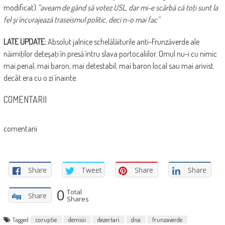
modificat)
“aveam de gând să votez USL, dar mi-e scârbă că toţi sunt la
fel şi încurajează traseismul politic, deci n-o mai fac”
LATE UPDATE:
Absolut jalnice schelălăiturile anti-Frunzăverde ale
năimiţilor deteşaţi în presă întru slava portocaliilor. Omul nu-i cu nimic
mai penal, mai baron, mai detestabil, mai baron local sau mai arivist
decât era cu o zi înainte.
COMENTARII
comentarii
Share
Tweet
Share
Share
0
Total
Share
Shares
Tagged
coruptie
demisii
dezertari
dna
frunzaverde