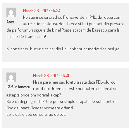
March 28, 2012 at 14:24
Nu stiam ce sa cred cu Frunzaverde in PNL, dar dupa cum
Anca
au reactionat Udrea, Boc, Preda si toti postacii din presa si
de pe forumuri sigur e de bine! Poate scapam de Basescu pana la
locale? Ce frumos ar fi!
Si constat cu bucurie ca cei din USL chiar sunt motivati sa castige.
March 28, 2012 at 14:41
Mi se pare mie sau lovitura asta data PDL-ului cu
Cãtãlin Ionescu
rocada lui Greenleaf este mai puternica decat se
astepta orice om normal la cap?
Pare ca degringolada PDL e pur si simplu scapata de sub control.
Boc delireaza, Toader vorbeste oftand…
Le-a dat-o sub centura rau de tot…