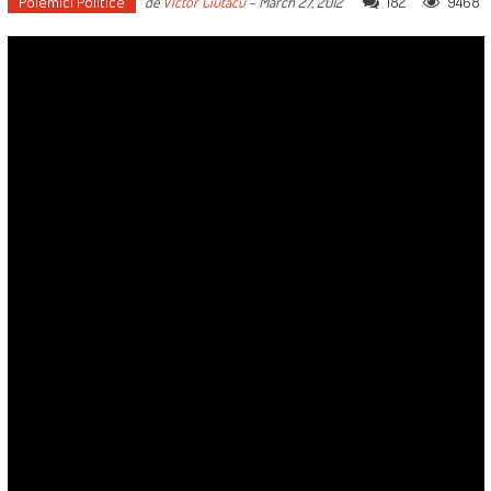
Polemici Politice
182
9468
de
Victor Ciutacu
-
March 27, 2012