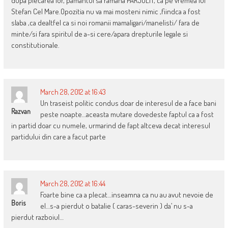
dupa plecarea lor, pamantul sa ramana PARJOLIT, ca pe vremea lui
Stefan Cel Mare.Opozitia nu va mai mosteni nimic ,fiindca a fost
slaba ,ca dealtfel ca si noi romanii mamaligari/manelisti/ fara de
minte/si fara spiritul de a-si cere/apara drepturile legale si
constitutionale.
March 28, 2012 at 16:43
Un traseist politic condus doar de interesul de a face bani
Razvan
peste noapte…aceasta mutare dovedeste faptul ca a fost
in partid doar cu numele, urmarind de fapt altceva decat interesul
partidului din care a facut parte
March 28, 2012 at 16:44
Foarte bine ca a plecat…inseamna ca nu au avut nevoie de
Boris
el…s-a pierdut o batalie ( caras-severin ) da’ nu s-a
pierdut razboiul…