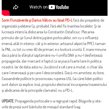
Sorin Frunzăverde şi Darius Vâlcov au lăsat PD-L
fără doi preşedinţi de
organizaţii judeţene (şi, probabil, fără ele) fix înaintea localelor. Şi se
lucrează intens la dislocarea lui Constantin Ostaficiuc. Plecarea
primului din şir (unul dintre jupânii portocaliilor, om cu o influenţă
imensă atât în interior, cât şi în exterior, artizanul alipirii la PPE), taman
la PNL, cu tot cu vreo 40 de primari, e o lovitură cruntă. E mare minune
dacă până la sfârşitul săptămânii nu-l umflă DNA şi nu-l desfiinţează
propaganda, dar marcant e faptul că se joacă foarte tare în politica
noastră. Iar de data asta nu Jucătorul e cel care a mutat, ci chiar ăla
care-l enervează şi pe care-l desconsideră. Dacă-mi amintesc eu bine,
Cassandrele politice tv prooroceau ruperea USL (ai cărei lideri politici
sunt datori să explice, însă, propriului electorat încurajarea traseismului
şi abdicarea de la principiile clamate), nu a PD-L…
UPDATE:
Propaganda portocalie s-a regrupat rapid. Blogurile şi site-
urile de presă sunt bântuite de mesajul standard (vag