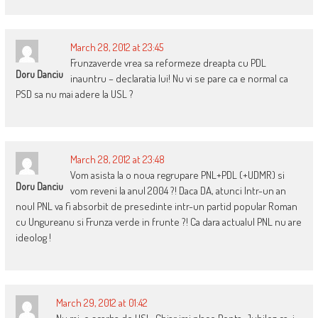
March 28, 2012 at 23:45
Frunzaverde vrea sa reformeze dreapta cu PDL
Doru Danciu
inauntru – declaratia lui! Nu vi se pare ca e normal ca
PSD sa nu mai adere la USL ?
March 28, 2012 at 23:48
Vom asista la o noua regrupare PNL+PDL (+UDMR) si
Doru Danciu
vom reveni la anul 2004 ?! Daca DA, atunci Intr-un an
noul PNL va fi absorbit de presedinte intr-un partid popular Roman
cu Ungureanu si Frunza verde in frunte ?! Ca dara actualul PNL nu are
ideolog !
March 29, 2012 at 01:42