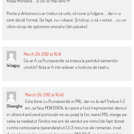
Roșia Montană … și ce-or mai veni !!!!
Ponta și Antonescu ar trebui să urle, să tune și fulgere … dar n-o
simt decât formal. De fapt, nu-i doare. Și totuși, o să-i votez … cu un
ultim strop de optimism vinicativ (din păcate).
March 28, 2012 at 16:41
Ce-ar fi ca Frunzaverde sa treaca la partidul oamenilor
Wiseguy
cinstiti? Asta ar fi intr-adevar o lovitura de teatru.
March 28, 2012 at 16:43
Este bine cu Frunzaverde in PNL, dar nu la varf.Trebue 1-2
Gheorghe
ani ,sa faca PENITENTA, la ceace a fost/reprezentat dansul
in ultimii 4 ani(cand portocalii ne-au prajit la foc mare).PDL merge pe
calea sa neabatut fiindca mai are de vandut pe nimic(de fapt donat
contra comisioane/parandaraturi) 2-3 resurse ale romaniei, incat