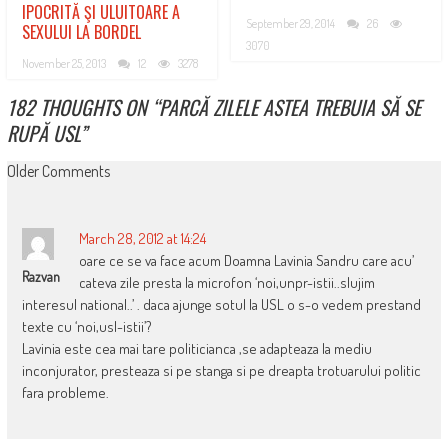
IPOCRITĂ ŞI ULUITOARE A
September 29, 2014
26
SEXULUI LA BORDEL
3070
November 25, 2013
12
3278
182 THOUGHTS ON “
PARCĂ ZILELE ASTEA TREBUIA SĂ SE
RUPĂ USL
”
COMMENT
Older Comments
NAVIGATION
March 28, 2012 at 14:24
oare ce se va face acum Doamna Lavinia Sandru care acu’
Razvan
cateva zile presta la microfon ‘noi,unpr-istii..slujim
interesul national..’ . daca ajunge sotul la USL o s-o vedem prestand
texte cu ‘noi,usl-istii’?
Lavinia este cea mai tare politicianca ,se adapteaza la mediu
inconjurator, presteaza si pe stanga si pe dreapta trotuarului politic
fara probleme.