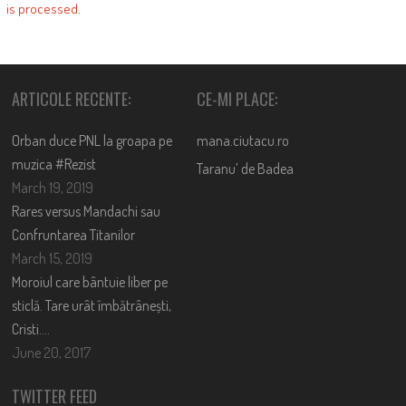
is processed
.
ARTICOLE RECENTE:
CE-MI PLACE:
Orban duce PNL la groapa pe
mana.ciutacu.ro
muzica #Rezist
Taranu’ de Badea
March 19, 2019
Rares versus Mandachi sau
Confruntarea Titanilor
March 15, 2019
Moroiul care bântuie liber pe
sticlă. Tare urât îmbătrânești,
Cristi….
June 20, 2017
TWITTER FEED