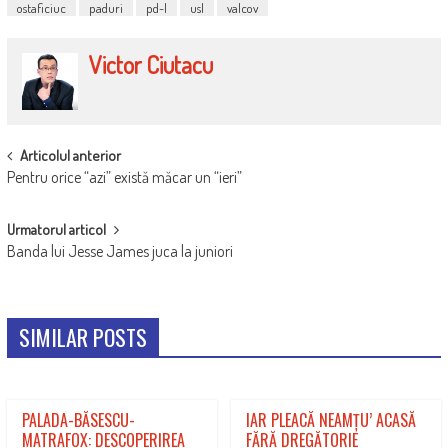
ostaficiuc
paduri
pd-l
usl
valcov
Victor Ciutacu
POST
Articolul anterior
Pentru orice “azi” există măcar un “ieri”
NAVIGATION
Urmatorul articol
Banda lui Jesse James juca la juniori
SIMILAR POSTS
PALADA-BĂSESCU-
IAR PLEACĂ NEAMȚU’ ACASĂ
MATRAFOX: DESCOPERIREA
FĂRĂ DREGĂTORIE