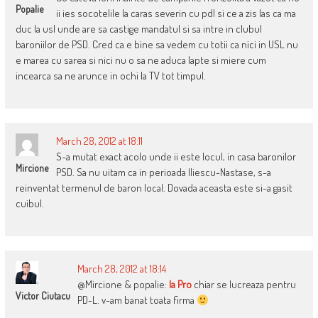
Popalie
ii ies socotelile la caras severin cu pdl si ce a zis las ca ma
duc la usl unde are sa castige mandatul si sa intre in clubul
baroniilor de PSD. Cred ca e bine sa vedem cu totii ca nici in USL nu
e marea cu sarea si nici nu o sa ne aduca lapte si miere cum
incearca sa ne arunce in ochi la TV tot timpul.
March 28, 2012 at 18:11
S-a mutat exact acolo unde ii este locul, in casa baronilor
Mircione
PSD. Sa nu uitam ca in perioada Iliescu-Nastase, s-a
reinventat termenul de baron local. Dovada aceasta este si-a gasit
cuibul.
March 28, 2012 at 18:14
@Mircione & popalie:
la Pro
chiar se lucreaza pentru
Victor Ciutacu
PD-L. v-am banat toata firma