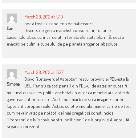
March 28, 2012 at 15:19
boc a fost azi napoleon de balaceanca…
Dan
discurs de geniu manelist consumat in focurile
basismului absolut, incarcerat in tenebrele spitalului nr.9, sectia
evadati pe culmile tupeului de pe planeta arogantei absolute
March 28, 2012 at 15:27
Bravo Frunzaverde! Asteptam restul provinciei PDL-iste la
Simona
USL. Pentru ca toti penalii din PDL-ul de astazi ar putea fi
mult mai cu succes politic anchetati in viitor ca membri ai aliantei de
guvernamant urmatoare. Ar da mult mai bine si ca imagine a unei
lupte anticoruptie reale. Astazi, solutie imorala, maine, carne de tun,
cum ne-a invatat pe noi toti cel mai pregatit si constiincios
“Profesor” de la “scoala pentru politicieni” de la originile Aliantei DA
si pana in prezent.