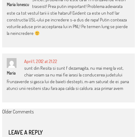
Maria Ionescu
traseist! Prea putin important! Problema adevarata
este ca tot vestul tarii ii stie hatarul! Evident ca este un hot! Iar
constructia USL-ului pe incredere s-a dus de rapa! Putin conteaza
voturile aduse prin acceptarea lui in PNL! Pe termen lung se pierde
la neincredere
April 1, 2012 at 21:22
sunt din Resita si sunt f dezamagita, nu mai merg la vot,
Maria
chiar voiam sa nu mai fie iarasi la conducerea judetului
Frunzaverde si gasca lui de baieti destepti, m-am saturat de ei. pana
atunci unii resiteni stau fara apa calda si caldura. asa primar avem
COMMENT
Older Comments
NAVIGATION
LEAVE A REPLY