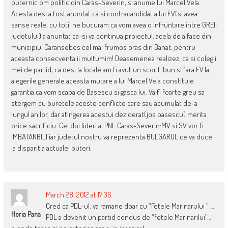
puternic om politic din Caras-Severin, si anume lui Marcel Vela.
Acesta desi a fost anuntat ca si contracandidat a lui FV(si avea
sanse reale, cu totii ne bucuram ca vom avea o infruntare intre GREII
judetului) a anuntat ca-si va continua proiectul, acela de a face din
municipiul Caransebes cel mai frumos oras din Banat; pentru
aceasta consecventa ii multumim! Deasemenea realizez, ca si colegii
mei de partid, ca desi la locale am fi avut un scor f. bun si fara FV.la
alegerile generale aceasta mutare a lui Marcel Vela constituie
garantia ca vom scapa de Basescu si gasca lui. Va fi foarte greu sa
stergem cu buretele aceste conflicte care sau acumulat de-a
lungul anilor, dar atingerea acestui deziderat(jos basescu) merita
orice sacrificiu. Cei doi lideri ai PNL Caras-Severin:MV si SV vor fi
IMBATANBILI iar judetul nostru va reprezenta BULGARUL ce va duce
la disparitia actualei puteri.
March 28, 2012 at 17:36
Cred ca PDL-ul, va ramane doar cu “Fetele Marinarului ” …
Horia Pana
PDL a devenit un partid condus de “fetele Marinarilui”…