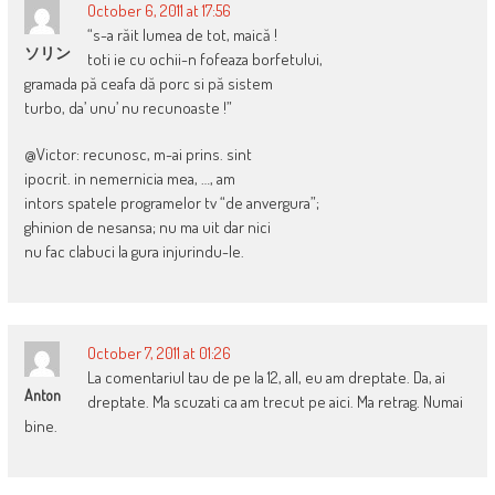
October 6, 2011 at 17:56
“s-a răit lumea de tot, maică !
ソリン
toti ie cu ochii-n fofeaza borfetului,
gramada pă ceafa dă porc si pă sistem
turbo, da’ unu’ nu recunoaste !”
@Victor: recunosc, m-ai prins. sint
ipocrit. in nemernicia mea, …, am
intors spatele programelor tv “de anvergura”;
ghinion de nesansa; nu ma uit dar nici
nu fac clabuci la gura injurindu-le.
October 7, 2011 at 01:26
La comentariul tau de pe la 12, all, eu am dreptate. Da, ai
Anton
dreptate. Ma scuzati ca am trecut pe aici. Ma retrag. Numai
bine.