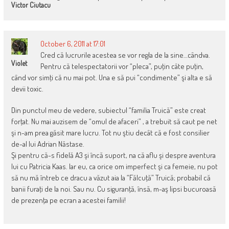
Victor Ciutacu
October 6, 2011 at 17:01
Cred că lucrurile acestea se vor regla de la sine…cândva.
Violet
Pentru că telespectatorii vor “pleca”, puţin câte puţin,
când vor simţi că nu mai pot. Una e să pui “condimente” şi alta e să
devii toxic.
Din punctul meu de vedere, subiectul “familia Truică” este creat
forţat. Nu mai auzisem de “omul de afaceri” , a trebuit să caut pe net
şi n-am prea găsit mare lucru. Tot nu ştiu decât că e fost consilier
de-al lui Adrian Năstase.
Şi pentru că-s fidelă A3 şi încă suport, na că aflu şi despre aventura
lui cu Patricia Kaas. Iar eu, ca orice om imperfect şi ca femeie, nu pot
să nu mă întreb ce dracu a văzut aia la “Fălcuţă” Truică; probabil că
banii furaţi de la noi. Sau nu. Cu siguranţă, însă, m-aş lipsi bucuroasă
de prezenţa pe ecran a acestei familii!