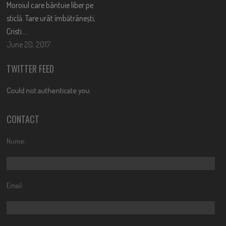
Moroiul care bântuie liber pe
sticlă. Tare urât îmbătrânești,
Cristi….
June 20, 2017
TWITTER FEED
Could not authenticate you.
CONTACT
Nume:
Email: