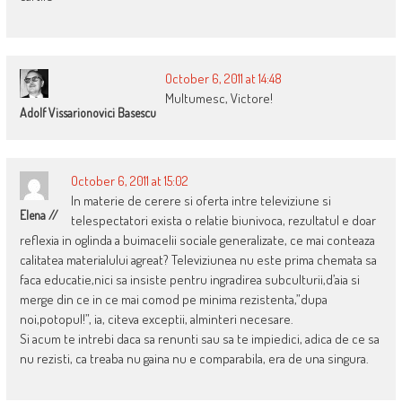
October 6, 2011 at 14:48
Multumesc, Victore!
Adolf Vissarionovici Basescu
October 6, 2011 at 15:02
In materie de cerere si oferta intre televiziune si
Elena //
telespectatori exista o relatie biunivoca, rezultatul e doar
reflexia in oglinda a buimacelii sociale generalizate, ce mai conteaza
calitatea materialului agreat? Televiziunea nu este prima chemata sa
faca educatie,nici sa insiste pentru ingradirea subculturii,d’aia si
merge din ce in ce mai comod pe minima rezistenta,”dupa
noi,potopul!”, ia, citeva exceptii, alminteri necesare.
Si acum te intrebi daca sa renunti sau sa te impiedici, adica de ce sa
nu rezisti, ca treaba nu gaina nu e comparabila, era de una singura.