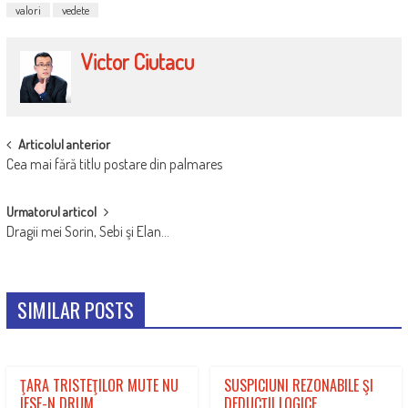
valori
vedete
Victor Ciutacu
POST
Articolul anterior
Cea mai fără titlu postare din palmares
NAVIGATION
Urmatorul articol
Dragii mei Sorin, Sebi şi Elan…
SIMILAR POSTS
ŢARA TRISTEŢILOR MUTE NU
SUSPICIUNI REZONABILE ŞI
IESE-N DRUM
DEDUCŢII LOGICE