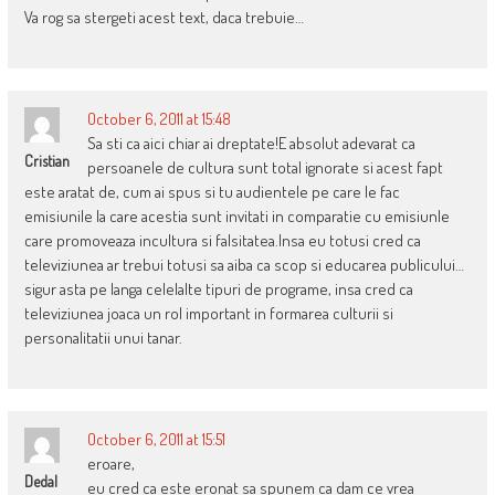
Va rog sa stergeti acest text, daca trebuie…
October 6, 2011 at 15:48
Sa sti ca aici chiar ai dreptate!E absolut adevarat ca
Cristian
persoanele de cultura sunt total ignorate si acest fapt
este aratat de, cum ai spus si tu audientele pe care le fac
emisiunile la care acestia sunt invitati in comparatie cu emisiunle
care promoveaza incultura si falsitatea.Insa eu totusi cred ca
televiziunea ar trebui totusi sa aiba ca scop si educarea publicului…
sigur asta pe langa celelalte tipuri de programe, insa cred ca
televiziunea joaca un rol important in formarea culturii si
personalitatii unui tanar.
October 6, 2011 at 15:51
eroare,
Dedal
eu cred ca este eronat sa spunem ca dam ce vrea