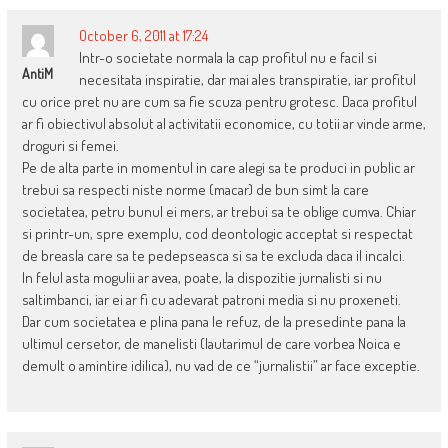
October 6, 2011 at 17:24
Intr-o societate normala la cap profitul nu e facil si
AntiM
necesitata inspiratie, dar mai ales transpiratie, iar profitul
cu orice pret nu are cum sa fie scuza pentru grotesc. Daca profitul
ar fi obiectivul absolut al activitatii economice, cu totii ar vinde arme,
droguri si femei.
Pe de alta parte in momentul in care alegi sa te produci in public ar
trebui sa respecti niste norme (macar) de bun simt la care
societatea, petru bunul ei mers, ar trebui sa te oblige cumva. Chiar
si printr-un, spre exemplu, cod deontologic acceptat si respectat
de breasla care sa te pedepseasca si sa te excluda daca il incalci.
In felul asta mogulii ar avea, poate, la dispozitie jurnalisti si nu
saltimbanci, iar ei ar fi cu adevarat patroni media si nu proxeneti.
Dar cum societatea e plina pana le refuz, de la presedinte pana la
ultimul cersetor, de manelisti (lautarimul de care vorbea Noica e
demult o amintire idilica), nu vad de ce “jurnalistii” ar face exceptie.