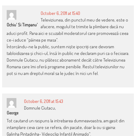
October 6, 2011 at 15:40
Televiziunea, din punctul meu de vedere, este o
Ochiu' Si Timpanu'
afacere, mogulul te trimite la plimbare dacă nu
aduci profit. Pana aici e scuzabil moderatorul care promovează ceea
ce-i aduce “pâinea pe masa”.
Întorcându-ne la public, suntem niște ipocriți care devoram
tabloidizarea și chici-ul, însă în public ne declaram puri ca o fecioara.
Domnule Ciutacu, nu plătesc abonament decât către Televiziunea
Romana care îmi oferă programe penibile. Restul televiziunilor nu
pot si nu am dreptul moral sa le judec în nici un fel.
October 6, 2011 at 15:43
Domnule Ciutacu,
George
Tot cautand un raspuns la intrebarea dumneavoastra, am gasit din
intamplare ceva care se refera, din pacate, doar la ou si gaina:
Galinha Pintadinha- Videoclip Infantil Animado”.