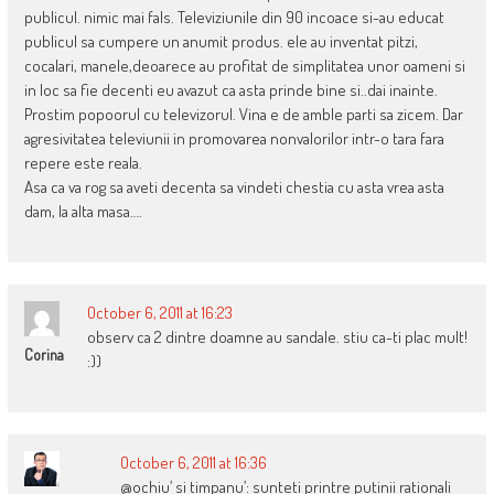
publicul. nimic mai fals. Televiziunile din 90 incoace si-au educat
publicul sa cumpere un anumit produs. ele au inventat pitzi,
cocalari, manele,deoarece au profitat de simplitatea unor oameni si
in loc sa fie decenti eu avazut ca asta prinde bine si..dai inainte.
Prostim popoorul cu televizorul. Vina e de amble parti sa zicem. Dar
agresivitatea televiunii in promovarea nonvalorilor intr-o tara fara
repere este reala.
Asa ca va rog sa aveti decenta sa vindeti chestia cu asta vrea asta
dam, la alta masa….
October 6, 2011 at 16:23
observ ca 2 dintre doamne au sandale. stiu ca-ti plac mult!
Corina
:))
October 6, 2011 at 16:36
@ochiu’ si timpanu’: sunteti printre putinii rationali