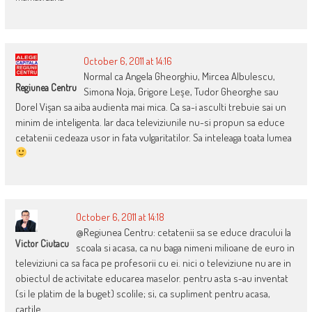
October 6, 2011 at 14:16
Normal ca Angela Gheorghiu, Mircea Albulescu,
Regiunea Centru
Simona Noja, Grigore Leşe, Tudor Gheorghe sau
Dorel Vişan sa aiba audienta mai mica. Ca sa-i asculti trebuie sai un
minim de inteligenta. Iar daca televiziunile nu-si propun sa educe
cetatenii cedeaza usor in fata vulgaritatilor. Sa inteleaga toata lumea
October 6, 2011 at 14:18
@Regiunea Centru: cetatenii sa se educe dracului la
Victor Ciutacu
scoala si acasa, ca nu baga nimeni milioane de euro in
televiziuni ca sa faca pe profesorii cu ei. nici o televiziune nu are in
obiectul de activitate educarea maselor. pentru asta s-au inventat
(si le platim de la buget) scolile; si, ca supliment pentru acasa,
cartile