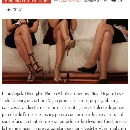
Papornita cu intelepciuni
70
de
Victor Ciutacu
-
October 5, 2011
6907
Când Angela Gheorghiu, Mircea Albulescu, Simona Noja, Grigore Leşe,
Tudor Gheorghe sau Dorel Vişan produc, însumat, pe piaţa liberă şi
capitalistă, audienţă mult mai mică decât aşa-zisele talente de pripas
pescuite de firmele de casting pentru concursurile de zbierat muzical
sau de făcut ca toate loazele, iar bordelurile de televiziune funcţionează
la turaţie maximă şi prestatoarelor li se spune “vedete tv”, normal că-ţi