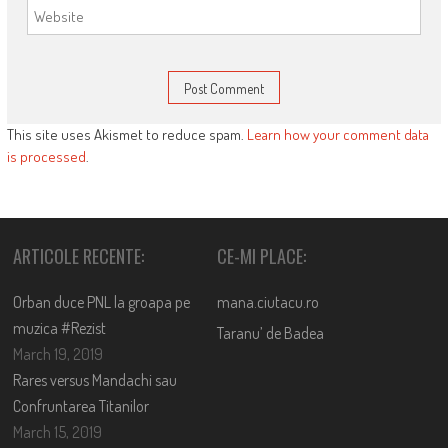
This site uses Akismet to reduce spam.
Learn how your comment data
is processed
.
ARTICOLE RECENTE:
CE-MI PLACE:
Orban duce PNL la groapa pe
mana.ciutacu.ro
muzica #Rezist
Taranu’ de Badea
March 19, 2019
Rares versus Mandachi sau
Confruntarea Titanilor
March 15, 2019