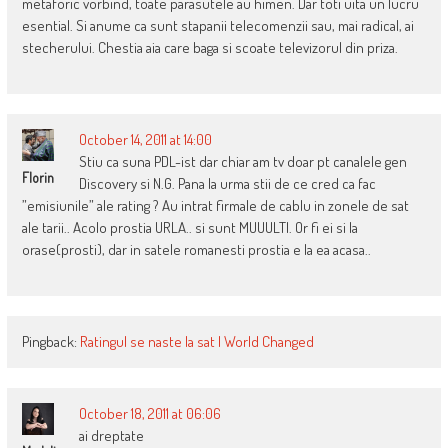
metaforic vorbind, toate parasutele au himen. Dar toti uita un lucru
esential. Si anume ca sunt stapanii telecomenzii sau, mai radical, ai
stecherului. Chestia aia care baga si scoate televizorul din priza.
October 14, 2011 at 14:00
Stiu ca suna PDL-ist dar chiar am tv doar pt canalele gen
Florin
Discovery si N.G. Pana la urma stii de ce cred ca fac
”emisiunile” ale rating ? Au intrat firmale de cablu in zonele de sat
ale tarii.. Acolo prostia URLA.. si sunt MUUULTI. Or fi ei si la
orase(prosti), dar in satele romanesti prostia e la ea acasa..
Pingback:
Ratingul se naste la sat | World Changed
October 18, 2011 at 06:06
ai dreptate