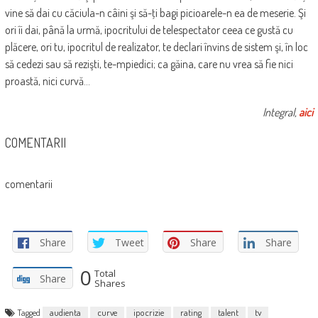
vine să dai cu căciula-n câini şi să-ţi bagi picioarele-n ea de meserie. Şi
ori îi dai, până la urmă, ipocritului de telespectator ceea ce gustă cu
plăcere, ori tu, ipocritul de realizator, te declari învins de sistem şi, în loc
să cedezi sau să rezişti, te-mpiedici; ca găina, care nu vrea să fie nici
proastă, nici curvă…
Integral,
aici
COMENTARII
comentarii
Share
Tweet
Share
Share
0
Total
Share
Shares
Tagged
audienta
curve
ipocrizie
rating
talent
tv