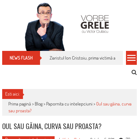
Skip
to
content
Ziaristul Ion Cristoiu, prima victimă a noi cenzuri 
NEWS FLASH
Esti aici:
Prima pagină >
Blog
>
Papornita cu intelepciuni
>
Oul sau găina, curva
sau proasta?
OUL SAU GĂINA, CURVA SAU PROASTA?