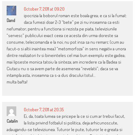
October 7, 2011 at 09:20
ipocrizia la boborul roman este boala grea; e ca si la fumat:
Dand
daca fumezi doar 2-3 “bete” pe zi nu inseamna ca esti
nefumator; pentru a functiona si rezista pe piata, televiziunile
“servesc” publicului exact ceea ce acesta din urma doreste sa
consume; telecomanda e la noi; nu pot insa sa nu remarc (cum au
facut-o si altii inaintea mea) “metomorfoza” in sens negativ a unora
dintre realizatori tv si bineinteles cel mai bun exemplu este gadea;
mai lipseste monica tatoiu la sinteza; am incredere ca la Badea si
Ciutacu nu o sa avem parte de asemenea “revelatii”; daca se va
intampla asta, inseamna ca s-a dus dracului totul…
multa bafta!
October 7, 2011 at 20:35
Ei, da, toata lumea se pricepe la ce si cum ar trebui facut,
Catalin
la lista privind fotbalul si politica, deja arhicunoscute,
adaugandu-se televiziunea. Tuturor le pute, tuturor le e greata si