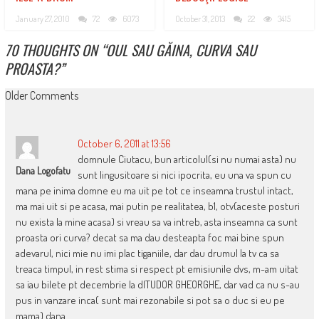
January 27, 2010
72
6073
October 31, 2013
22
3415
70 THOUGHTS ON “
OUL SAU GĂINA, CURVA SAU
PROASTA?
”
COMMENT
Older Comments
NAVIGATION
October 6, 2011 at 13:56
domnule Ciutacu, bun articolul(si nu numai asta) nu
Dana Logofatu
sunt lingusitoare si nici ipocrita, eu una va spun cu
mana pe inima domne eu ma uit pe tot ce inseamna trustul intact,
ma mai uit si pe acasa, mai putin pe realitatea, b1, otv(aceste posturi
nu exista la mine acasa) si vreau sa va intreb, asta inseamna ca sunt
proasta ori curva? decat sa ma dau desteapta foc mai bine spun
adevarul, nici mie nu imi plac tiganiile, dar dau drumul la tv ca sa
treaca timpul, in rest stima si respect pt emisiunile dvs, m-am uitat
sa iau bilete pt decembrie la dlTUDOR GHEORGHE, dar vad ca nu s-au
pus in vanzare inca( sunt mai rezonabile si pot sa o duc si eu pe
mama).dana