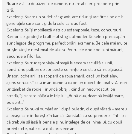
Nu are vilă cu douăzeci de camere, nu are afaceri prospere prin
ţară.
Excelenţa Sa are un suflet cât galaxia, are riduri şi are fire albe de la
generaţiile care sunt şi de la cele care au fost.
Excelenţa Sa îşi mobilează viaţa cu extemporale, teze, concursuri.
Rareori se gândeşte la ultimul strigăt al modei. Desele-i preocupări
sunt legate de programe, perfecţionări, examene. De cele mai multe
ori şlefuieşte nestematele altora. Penru ele vinde pe bani mărunţi
secundele fiilor lui.
Excelenţa Sa trudeşte viaţa-ntreagă la secera ascuţită a lunii,
semănând pulberi de aur peste seminţele ce stau să-ncolţească.
Uneori, ochelarii i se acoperă de roua amară, dacă un fost elev,
ajuns senator, îl uită în anticameră ca pe un obiect decorativ. Alteori
un zâmbet de rodie îi inundă obrajii, când un necunoscut, pe
stradă, îşi scoate pălăria în faţa lui: „Bună ziua, doamnă învăţătoare,
eu sunt…“
Excelenţa Sa nu-şi numără anii după buletin, ci după vârstă – mereu
aceeaşi, care înfloreşte în bancă. Constată cu surprindere – într-o zi
că trebuie să iasă la pensie şi nu înţelege de ce inima lui, cu două
preinfarcte, bate ca la optsprezece ani.