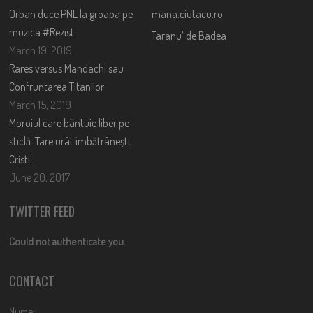
Orban duce PNL la groapa pe
mana.ciutacu.ro
muzica #Rezist
Taranu’ de Badea
March 19, 2019
Rares versus Mandachi sau
Confruntarea Titanilor
March 15, 2019
Moroiul care bântuie liber pe
sticlă. Tare urât îmbătrânești,
Cristi….
June 20, 2017
TWITTER FEED
Could not authenticate you.
CONTACT
Nume: