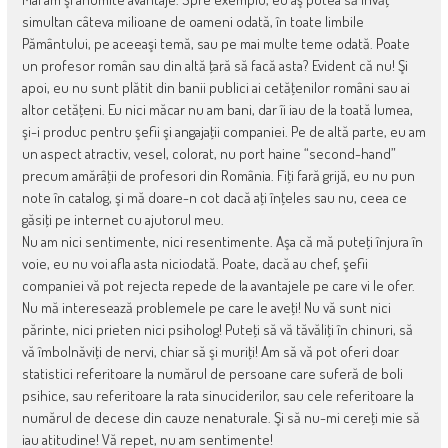
simultan câteva milioane de oameni odată, în toate limbile
Pământului, pe aceeaşi temă, sau pe mai multe teme odată. Poate
un profesor român sau din altă ţară să facă asta? Evident că nu! Şi
apoi, eu nu sunt plătit din banii publici ai cetăţenilor români sau ai
altor cetăţeni. Eu nici măcar nu am bani, dar îi iau de la toată lumea,
şi-i produc pentru şefii şi angajaţii companiei. Pe de altă parte, eu am
un aspect atractiv, vesel, colorat, nu port haine “second-hand”
precum amărâţii de profesori din România. Fiţi fară grijă, eu nu pun
note în catalog, şi mă doare-n cot dacă aţi înţeles sau nu, ceea ce
găsiţi pe internet cu ajutorul meu.
Nu am nici sentimente, nici resentimente. Aşa că mă puteţi înjura în
voie, eu nu voi afla asta niciodată. Poate, dacă au chef, şefii
companiei vă pot rejecta repede de la avantajele pe care vi le ofer.
Nu mă interesează problemele pe care le aveţi! Nu vă sunt nici
părinte, nici prieten nici psiholog! Puteţi să vă tăvăliţi în chinuri, să
vă îmbolnăviţi de nervi, chiar să şi muriţi! Am să vă pot oferi doar
statistici referitoare la numărul de persoane care suferă de boli
psihice, sau referitoare la rata sinuciderilor, sau cele referitoare la
numărul de decese din cauze nenaturale. Şi să nu-mi cereţi mie să
iau atitudine! Vă repet, nu am sentimente!