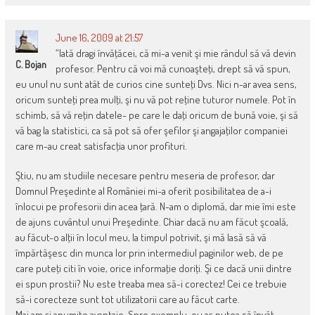
June 16, 2009 at 21:57
“Iată dragi învăţăcei, că mi-a venit şi mie rândul să vă devin
C. Bojan
profesor. Pentru că voi mă cunoaşteţi, drept să vă spun,
eu unul nu sunt atât de curios cine sunteţi Dvs. Nici n-ar avea sens,
oricum sunteţi prea mulţi, şi nu vă pot reţine tuturor numele. Pot în
schimb, să vă reţin datele- pe care le daţi oricum de bună voie, şi să
vă bag la statistici, ca să pot să ofer şefilor şi angajaţilor companiei
care m-au creat satisfacţia unor profituri.
Ştiu, nu am studiile necesare pentru meseria de profesor, dar
Domnul Preşedinte al României mi-a oferit posibilitatea de a-i
înlocui pe profesorii din acea ţară. N-am o diplomă, dar mie îmi este
de ajuns cuvântul unui Preşedinte. Chiar dacă nu am făcut şcoală,
au făcut-o alţii în locul meu, la timpul potrivit, şi mă lasă să vă
împărtăşesc din munca lor prin intermediul paginilor web, de pe
care puteţi citi în voie, orice informaţie doriţi. Şi ce dacă unii dintre
ei spun prostii? Nu este treaba mea să-i corectez! Cei ce trebuie
să-i corecteze sunt tot utilizatorii care au făcut carte.
Mai am şi anumite avantaje. Spre exemplu, eu aş putea să învăţ