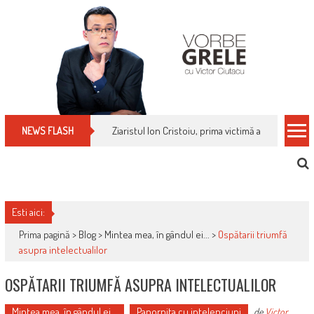
Skip
to
content
Cum îți schimbi, rapid, gratuit și eficient, furniz
NEWS FLASH
Esti aici:
Prima pagină >
Blog
>
Mintea mea, în gândul ei...
>
Ospătarii triumfă
asupra intelectualilor
OSPĂTARII TRIUMFĂ ASUPRA INTELECTUALILOR
Mintea mea, în gândul ei...
Papornita cu intelepciuni
de
Victor