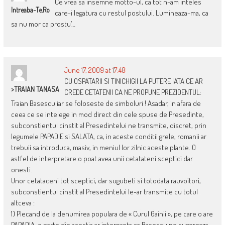
Ce vrea sa insemne motto-ul, ca tot n-am inteles
Intreaba-Te.ro
care-i legatura cu restul postului. Lumineaza-ma, ca
sa nu mor ca prostu’…
June 17, 2009 at 17:48
CU OSPATARII SI TINICHIGII LA PUTERE IATA CE AR
>TRAIAN TANASA
CREDE CETATENII CA NE PROPUNE PREZIDENTUL:
Traian Basescu iar se foloseste de simboluri ! Asadar, in afara de
ceea ce se intelege in mod direct din cele spuse de Presedinte,
subconstientul cinstit al Presedintelui ne transmite, discret, prin
legumele PAPADIE si SALATA, ca, in aceste conditii grele, romanii ar
trebuii sa introduca, masiv, in meniul lor zilnic aceste plante. O
astfel de interpretare o poat avea unii cetatateni sceptici dar
onesti.
Unor cetataceni tot sceptici, dar sugubeti si totodata rauvoitori,
subconstientul cinstit al Presedintelui le-ar transmite cu totul
altceva :
1) Plecand de la denumirea populara de « Curul Gainii », pe care o are
PAPADIA, o parte din acestia ar interpreta ca Basescu ne sugereaza