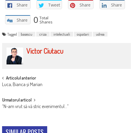
Share
Tweet
Share
Share
0
Total
Share
Shares
Tagged
basescu
criza
intelectuali
ospatari
udrea
Victor Ciutacu
POST
Articolul anterior
Luca, Bianca și Marian
NAVIGATION
Urmatorul articol
“N-am vrut să vă stric evenimentul…”
SIMILAR POSTS