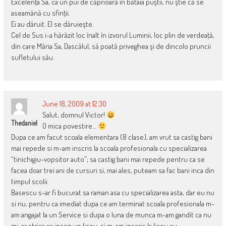
Excelenţa Sa, ca un pui de căprioară în bătaia puştii, nu ştie că se
aseamănă cu sfinţii.
Ei au dăruit. El se dăruieşte.
Cel de Sus i-a hărăzit loc înalt în izvorul Luminii, loc plin de verdeaţă,
din care Măria Sa, Dascălul, să poată priveghea şi de dincolo pruncii
sufletului său.
June 18, 2009 at 12:30
Salut, domnul Victor!
Thedaniel
O mica povestire…
Dupa ce am facut scoala elementara (8 clase), am vrut sa castig bani
mai repede si m-am inscris la scoala profesionala cu specializarea
“tinichigiu-vopsitor auto”; sa castig bani mai repede pentru ca se
facea doar trei ani de cursuri si, mai ales, puteam sa fac bani inca din
timpul scolii.
Basescu s-ar fi bucurat sa raman asa cu specializarea asta, dar eu nu
si nu, pentru ca imediat dupa ce am terminat scoala profesionala m-
am angajat la un Service si dupa o luna de munca m-am gandit ca nu
mi-ar strica sa incep un liceu, si m-am inscris la liceu cu