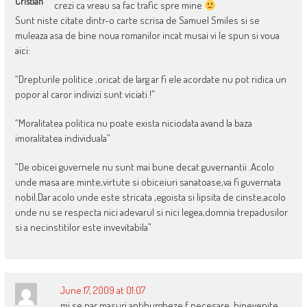
Cristian
crezi ca vreau sa fac trafic spre mine
Sunt niste citate dintr-o carte scrisa de Samuel Smiles si se
muleaza asa de bine noua romanilor incat musai vi le spun si voua
aici:
“Drepturile politice ,oricat de larg ar fi ele acordate nu pot ridica un
popor al caror indivizi sunt viciati !”
“Moralitatea politica nu poate exista niciodata avand la baza
imoralitatea individuala”
“De obicei guvernele nu sunt mai bune decat guvernantii .Acolo
unde masa are minte,virtute si obiceiuri sanatoase,va fi guvernata
nobil.Dar acolo unde este stricata ,egoista si lipsita de cinste,acolo
unde nu se respecta nici adevarul si nici legea,domnia trepadusilor
si a necinstitilor este invevitabila”
June 17, 2009 at 01:07
mi se par masuri antiburgheze f necesare, binevenite.