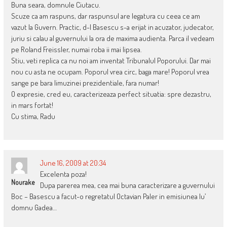
Buna seara, domnule Ciutacu.
Scuze ca am raspuns, dar raspunsul are legatura cu ceea ce am
vazut la Guvern. Practic, d-l Basescu s-a erijat in acuzator, judecator,
juriu si calau al guvernului la ora de maxima audienta. Parca il vedeam
pe Roland Freissler, numai roba ii mai lipsea.
Stiu, veti replica ca nu noi am inventat Tribunalul Poporului. Dar mai
nou cu asta ne ocupam. Poporul vrea circ, baga mare! Poporul vrea
sange pe bara limuzinei prezidentiale, fara numar!
O expresie, cred eu, caracterizeaza perfect situatia: spre dezastru,
in mars fortat!
Cu stima, Radu
June 16, 2009 at 20:34
Excelenta poza!
Nourake
Dupa parerea mea, cea mai buna caracterizare a guvernului
Boc – Basescu a facut-o regretatul Octavian Paler in emisiunea lu’
domnu Gadea…