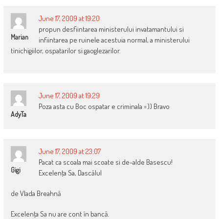
June 17, 2009 at 19:20
propun desfiintarea ministerului invatamantului si
Marian
infiintarea pe ruinele acestuia normal, a ministerului
tinichigiilor, ospatarilor si gaoglezarilor.
June 17, 2009 at 19:29
Poza asta cu Boc ospatar e criminala =)) Bravo
AdyTa
June 17, 2009 at 23:07
Pacat ca scoala mai scoate si de-alde Basescu!
Gigi
Excelenţa Sa, Dascălul
de Vlada Breahnă
Excelenţa Sa nu are cont în bancă.