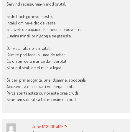
Servind recesiunea-n mod brutal.
Si de tinchigii nevoie este,
Intaiul om ne-a dat de veste,
Sa-nveti de papadie, Eminescu, e poveste,
Lumina mintii, prin google se gaseste.
Dar viata, iata ne-a invatat,
Cum te poti face-n lume de rahat,
Cu un om ce la mansarda-i derutat,
Si bunul simt, de el nu s-a legat.
Sa ceri prin aroganta, unei doamne, socoteala,
Acuzand ca din cauza-i nu merge scola,
Parca soarta astazi cu noi este prea cruda,
Si ne-am saturat sa tot mirosim din buda.
June 17, 2009 at 16:17