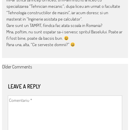
specializarea “Tehnician mecanic”; dupa liceu am urmat o facultate
“Tehnologia constructiilor de masini”, iar acum doresc si un
masterat in “Inginerie asistata pe calculator”.
Oare sunt un TAMPIT, fiindca fac atata scoala in Romania?
Mna, poftim, nu sunt ospatar sa-i servesc spritul Baselului. Poate ar
fi fost bine, poate da bacsis bun.
Pana una, alta, “Ce serveste domnii?”
COMMENT
Older Comments
NAVIGATION
LEAVE A REPLY