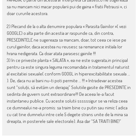
sa nu mancam nici macar popularii pui de gaina « Fratii Petrausi », ci
doar cururile acestora.
2) Plecand de la o alta denumire populara « Parasita Gainilor »( vezi
GOOGLE) o alta parte din acestia ar raspunde ca, din contra,
PRESEDINTELE ne sugereaza sa mancam, doar, tot ceea ce iese pe
curul gainilor, daca acestea nu reusesc sa remanance initiala lor
hrana nedigerata. Ca doar atata parasesc gainile !!!
3) In ce priveste planta « SALATA », ea ne este sugerata,in principal
pentru ca este singura leguma recomandata in tratamentul naturist
al excitatiei sexuale( conform GOOGL in hiperexcitabilitate sexuala …
). De, daca nu ai bani nu-ti poti permite … !!! » Intradevar acestea
sunt “soluţii, să evităm un derapaj” Solutiile gasite de PRESEDINTE in
sedinta de guvern sunt extraordinare!!! De aceea le-a facut
instantaneu publice. Cu aceste solutii ssssssigur se va reliza ceea
ce dumnealui ne-a promis: sa traim bine cu putin sau nimic ( adica
cu cat tine dumnelui intre cele 5 degete strans unite de la mina sa
dreapta, in posterele sale electorale). Asa dar “SA TRAITI BINE!”