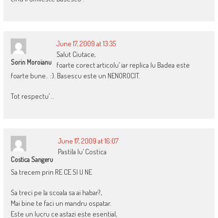
June 17, 2009 at 13:35
Salut Ciutace,
Sorin Moroianu
foarte corect articolu’ iar replica lu Badea este
foarte bune.. :). Basescu este un NENOROCIT.
Tot respectu’ ..
June 17, 2009 at 16:07
Pastila lu’ Costica
Costica Sangeru
Sa trecem prin RE CE SI U NE
Sa treci pe la scoala sa ai habar?,
Mai bine te faci un mandru ospatar.
Este un lucru ce astazi este esential,