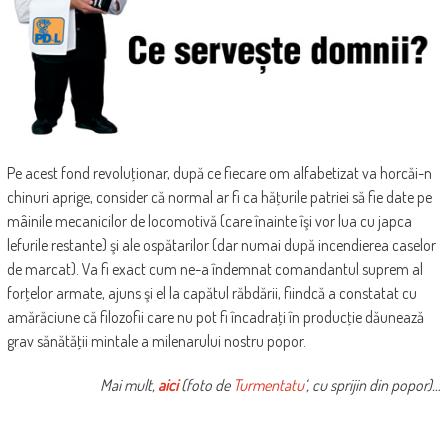
Pe acest fond revoluţionar, după ce fiecare om alfabetizat va horcăi-n
chinuri aprige, consider că normal ar fi ca hăţurile patriei să fie date pe
mâinile mecanicilor de locomotivă (care înainte îşi vor lua cu japca
lefurile restante) şi ale ospătarilor (dar numai după incendierea caselor
de marcat). Va fi exact cum ne-a îndemnat comandantul suprem al
forţelor armate, ajuns şi el la capătul răbdării, fiindcă a constatat cu
amărăciune că filozofii care nu pot fi încadraţi în producţie dăunează
grav sănătăţii mintale a milenarului nostru popor.
Mai mult,
aici
(foto de
Turmentatu
‘, cu sprijin din popor)…