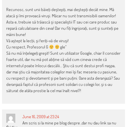
Recunosc, sunt unii băieţi deştepţi, mai deştepţi decât mine. Mă
atacă şi îmi provoacă viruşi. Măcar nu sunt transmisibili oamenilor!
Asta e, trebuie să trăiască şi specialiştii IT sau cei care produc sau
repară calculatoare din ceva! Dar nu fiţi îngrijoraţi, sunt şi sunteţi pe
mâini bune!
Vă aştept la lecţii, şi feriţi-vă de viruşi!
Cu respect, Profesorul G
gle”
Să nu mă înţelegeţi greşit! Sunt un utilizator Google, chiar îl consider
foarte util, dar nu mă pot abţine să văd cum cineva crede că
internetul poate înlocui dascălii… Ştiu că sunt destui profi naşpa,
dar mai ştiu că majoritatea colegilor mei îşi fac meseria cu pasiune,
cu respect şi devotament şi pe bani puţini. Oare asta deranjază? Sau
deranjază faptul că profesorii sunt solidari cu colegii lor, şi s-au
săturat de atâta prostie la cel mai înalt nivel?!
June 16, 2009 at 23:24
Am scris si la mine pe blog despre ,dar nu dau link sa nu