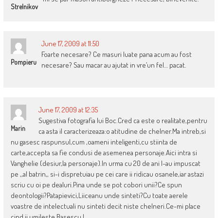
Strelnikov
June 17, 2009 at 11:50
Foarte necesare? Ce masuri luate pana acum au fost
Pompieru
necesare? Sau macar au ajutat in vre’un fel… pacat.
June 17, 2009 at 12:35
Sugestiva fotografia lui Boc.Cred ca este o realitate,pentru
Marin
ca asta il caracterizeaza:o atitudine de chelner.Ma intreb,si
nu gasesc raspunsul,cum ,oameni inteligenti,cu stiinta de
carte,accepta sa fie condusi de asemenea personaje.Aici intra si
Vanghelie (desiur,la personaje).In urma cu 20 de ani l-au impuscat
pe ,,al batrin,, si-i dispretuiau pe cei care ii ridicau osanele,iar astazi
scriu cu oi pe dealuri.Pina unde se pot cobori unii?Ce spun
deontologii?Patapievici,Liiceanu unde sinteti?Cu toate aerele
voastre de intelectuali nu sinteti decit niste chelneri.Ce-mi place
cind ii umileste Basescu !