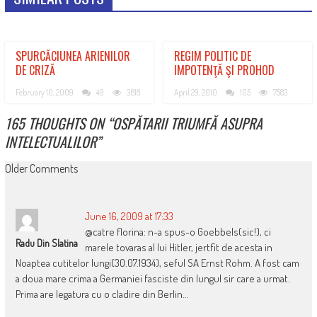
SPURCĂCIUNEA ARIENILOR
REGIM POLITIC DE
DE CRIZĂ
IMPOTENŢĂ ŞI PROHOD
February 10, 2009
49
3618
April 29, 2010
105
7583
165 THOUGHTS ON “
OSPĂTARII TRIUMFĂ ASUPRA
INTELECTUALILOR
”
COMMENT
Older Comments
NAVIGATION
June 16, 2009 at 17:33
@catre florina: n-a spus-o Goebbels(sic!), ci
Radu Din Slatina
marele tovaras al lui Hitler, jertfit de acesta in
Noaptea cutitelor lungi(30.07.1934), seful SA Ernst Rohm. A fost cam
a doua mare crima a Germaniei fasciste din lungul sir care a urmat.
Prima are legatura cu o cladire din Berlin…