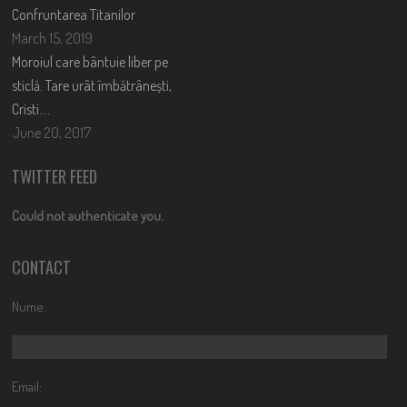
Confruntarea Titanilor
March 15, 2019
Moroiul care bântuie liber pe
sticlă. Tare urât îmbătrânești,
Cristi….
June 20, 2017
TWITTER FEED
Could not authenticate you.
CONTACT
Nume:
Email: