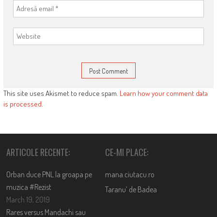
This site uses Akismet to reduce spam.
Learn how your comment data
is processed
.
ARTICOLE RECENTE:
CE-MI PLACE:
Orban duce PNL la groapa pe
mana.ciutacu.ro
muzica #Rezist
Taranu’ de Badea
March 19, 2019
Rares versus Mandachi sau