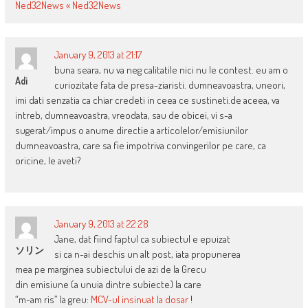
Ned32News « Ned32News
January 9, 2013 at 21:17
buna seara, nu va neg calitatile nici nu le contest. eu am o
Adi
curiozitate fata de presa-ziaristi. dumneavoastra, uneori,
imi dati senzatia ca chiar credeti in ceea ce sustineti.de aceea, va
intreb, dumneavoastra, vreodata, sau de obicei, vi s-a
sugerat/impus o anume directie a articolelor/emisiunilor
dumneavoastra, care sa fie impotriva convingerilor pe care, ca
oricine, le aveti?
January 9, 2013 at 22:28
Jane, dat fiind faptul ca subiectul e epuizat
ソリン
si ca n-ai deschis un alt post, iata propunerea
mea pe marginea subiectului de azi de la Grecu
din emisiune (a unuia dintre subiecte) la care
“m-am ris” la greu:
MCV-ul insinuat la dosar
!