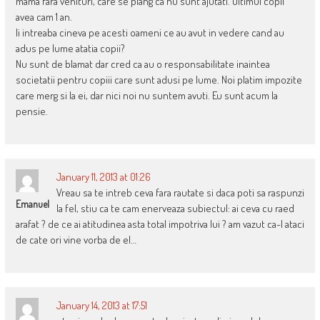
mama fara venituri, care se plang ca nu sunt ajutati. Ultimul copil
avea cam 1 an.
Ii intreaba cineva pe acesti oameni ce au avut in vedere cand au
adus pe lume atatia copii?
Nu sunt de blamat dar cred ca au o responsabilitate inaintea
societatii pentru copiii care sunt adusi pe lume. Noi platim impozite
care merg si la ei, dar nici noi nu suntem avuti. Eu sunt acum la
pensie.
January 11, 2013 at 01:26
Vreau sa te intreb ceva fara rautate si daca poti sa raspunzi
Emanuel
la fel, stiu ca te cam enerveaza subiectul: ai ceva cu raed
arafat ? de ce ai atitudinea asta total impotriva lui ? am vazut ca-l ataci
de cate ori vine vorba de el…
January 14, 2013 at 17:51