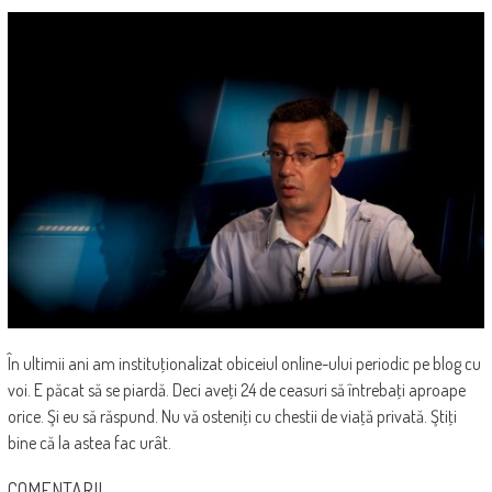
În ultimii ani am instituţionalizat obiceiul online-ului periodic pe blog cu
voi. E păcat să se piardă. Deci aveţi 24 de ceasuri să întrebaţi aproape
orice. Şi eu să răspund. Nu vă osteniţi cu chestii de viaţă privată. Ştiţi
bine că la astea fac urât.
COMENTARII