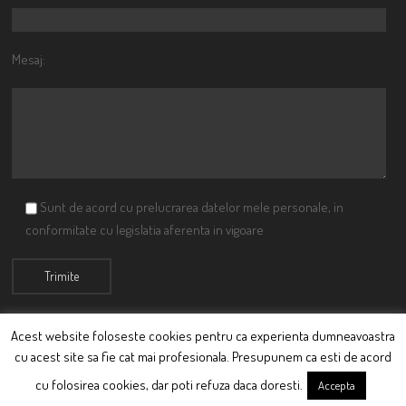
Mesaj:
Sunt de acord cu prelucrarea datelor mele personale, in
conformitate cu legislatia aferenta in vigoare
Acest website foloseste cookies pentru ca experienta dumneavoastra
cu acest site sa fie cat mai profesionala. Presupunem ca esti de acord
© Ciutacu 2015 Parte a Imperiului Ciutacesc.
cu folosirea cookies, dar poti refuza daca doresti.
Accepta
Powered By
Scriptics