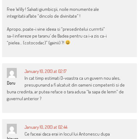
Free Willy ! Salvati giumbicşii, noile monumente ale
integritatii aflate “dincolo de divinitate” !
Apropo, poate-i vine ideea si “presedintelui currrrtii”
sa-l infiereze pe taranu’ de Badea pentru ca i-a zis ca-i
“pielea… (cotocodac)” (gainii) ?!
January 10, 2013 at 02:17
In cat timp estimati D-voastra ca un guvern nou ales,
Doru
presupunand a fi alcatuit din oameni competenti si de
buna credinta, ar putea reface o tara adusa “la sapa de lemn” de
guvernul anterior ?
January 10, 2013 at 02:44
Ce faceai daca erai in locul lui Antonescu dupa
Irinuca