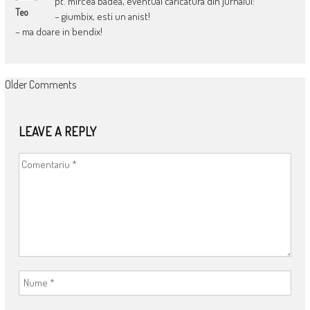
pt. mircea badea, eventual caricatura din jurnalul:
Teo
– giumbix, esti un anist!
– ma doare in bendix!
COMMENT
Older Comments
NAVIGATION
LEAVE A REPLY