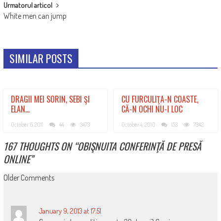
Urmatorul articol
White men can jump
SIMILAR POSTS
DRAGII MEI SORIN, SEBI ŞI
CU FURCULIŢA-N COASTE,
ELAN…
CĂ-N OCHI NU-I LOC
October 6, 2011
44
3473
October 4, 2010
153
7942
167 THOUGHTS ON “
OBIŞNUITA CONFERINŢĂ DE PRESĂ
ONLINE
”
COMMENT
Older Comments
NAVIGATION
January 9, 2013 at 17:51