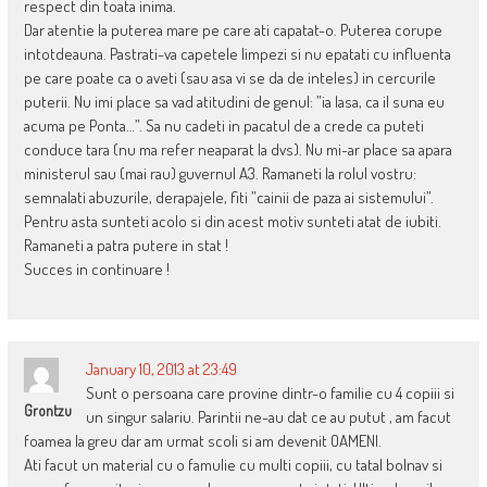
respect din toata inima.
Dar atentie la puterea mare pe care ati capatat-o. Puterea corupe
intotdeauna. Pastrati-va capetele limpezi si nu epatati cu influenta
pe care poate ca o aveti (sau asa vi se da de inteles) in cercurile
puterii. Nu imi place sa vad atitudini de genul: ”ia lasa, ca il suna eu
acuma pe Ponta…”. Sa nu cadeti in pacatul de a crede ca puteti
conduce tara (nu ma refer neaparat la dvs). Nu mi-ar place sa apara
ministerul sau (mai rau) guvernul A3. Ramaneti la rolul vostru:
semnalati abuzurile, derapajele, fiti ”cainii de paza ai sistemului”.
Pentru asta sunteti acolo si din acest motiv sunteti atat de iubiti.
Ramaneti a patra putere in stat !
Succes in continuare !
January 10, 2013 at 23:49
Sunt o persoana care provine dintr-o familie cu 4 copiii si
Grontzu
un singur salariu. Parintii ne-au dat ce au putut , am facut
foamea la greu dar am urmat scoli si am devenit OAMENI.
Ati facut un material cu o famulie cu multi copiii, cu tatal bolnav si