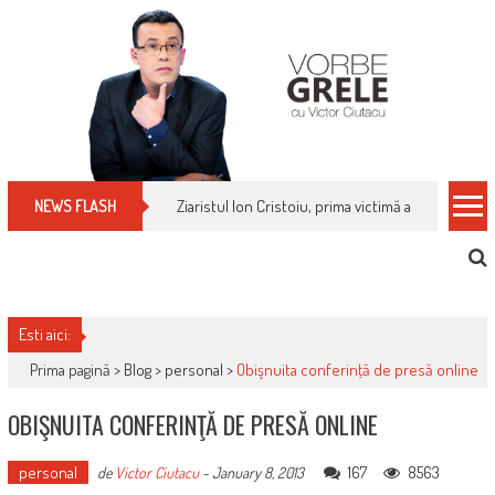
Skip
to
content
Ziaristul Ion Cristoiu, prima victimă a noi cenzuri 
NEWS FLASH
Esti aici:
Prima pagină >
Blog
>
personal
>
Obişnuita conferinţă de presă online
OBIŞNUITA CONFERINŢĂ DE PRESĂ ONLINE
personal
167
8563
de
Victor Ciutacu
-
January 8, 2013