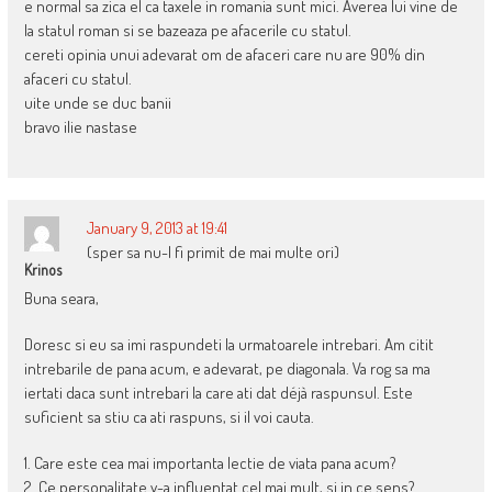
e normal sa zica el ca taxele in romania sunt mici. Averea lui vine de
la statul roman si se bazeaza pe afacerile cu statul.
cereti opinia unui adevarat om de afaceri care nu are 90% din
afaceri cu statul.
uite unde se duc banii
bravo ilie nastase
January 9, 2013 at 19:41
(sper sa nu-l fi primit de mai multe ori)
Krinos
Buna seara,
Doresc si eu sa imi raspundeti la urmatoarele intrebari. Am citit
intrebarile de pana acum, e adevarat, pe diagonala. Va rog sa ma
iertati daca sunt intrebari la care ati dat déjà raspunsul. Este
suficient sa stiu ca ati raspuns, si il voi cauta.
1. Care este cea mai importanta lectie de viata pana acum?
2. Ce personalitate v-a influentat cel mai mult, si in ce sens?