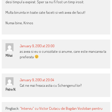
desi timpul a expirat. Sper sa nu fi fost un timp irosit.
Multa biruinta in toate cate faceti si veti avea de facut!
Numai bine, Krinos
January 9, 2013 at 20:00
as avea si eu o curiozitate si anume, care este mancarea ta
Mihai
preferata
January 9, 2013 at 20:04
Cat ne mai freaca astia cu Schengenul lor?
Petre N.
Pingback:
“Interviu” cu Victor Ciutacu de Bogdan Vosloban pentru