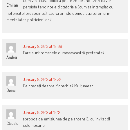
Cum vezi clasa politica peste 20 de ani? Crezi ca vor
Emilian
persista tendintele dictatoriale (cum sa intamplat cu
nefericitul presedinte), sau va prinde democratia teren si in
mentaliatea politicienilor ?
January 9, 2013 at 18:06
Care sunt romanele dumneavoastră preferate?
Andrei
January 9, 2013 at 18:52
Ce credeţi despre Monarhie? Mulţumesc.
Doina
January 9, 2013 at 19:12
apropos de emisiunea de pe antena 3, cu invitat dl
Claudiu
columbeanu