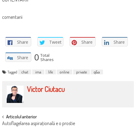
comentarii
Share
Tweet
Share
Share
0
Total
Share
Shares
Tagged
chat
ima
life
online
private
q&a
Victor Ciutacu
POST
Articolul anterior
Autoflagelarea aspiraţională e o prostie
NAVIGATION