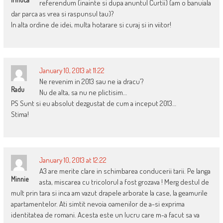
referendum (inainte si dupa anuntul Curtii) (am o banuiala
dar parca as vrea si raspunsul tau)?
In alta ordine de idei, multa hotarare si curaj si in viitor!
January 10, 2013 at 11:22
Ne revenim in 2013 sau ne ia dracu’?
Radu
Nu de alta, sa nu ne plictisim…
PS Sunt si eu absolut dezgustat de cum a inceput 2013…
Stima!
January 10, 2013 at 12:22
A3 are merite clare in schimbarea conducerii tarii. Pe langa
Minnie
asta, miscarea cu tricolorul a fost grozava ! Merg destul de
mult prin tara si inca am vazut drapele arborate la case, la geamurile
apartamentelor. Ati simtit nevoia oamenilor de a-si exprima
identitatea de romani. Acesta este un lucru care m-a facut sa va