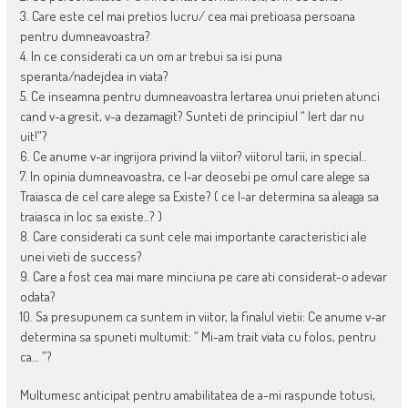
3. Care este cel mai pretios lucru/ cea mai pretioasa persoana
pentru dumneavoastra?
4. In ce considerati ca un om ar trebui sa isi puna
speranta/nadejdea in viata?
5. Ce inseamna pentru dumneavoastra Iertarea unui prieten atunci
cand v-a gresit, v-a dezamagit? Sunteti de principiul “ Iert dar nu
uit!”?
6. Ce anume v-ar ingrijora privind la viitor? viitorul tarii, in special..
7. In opinia dumneavoastra, ce l-ar deosebi pe omul care alege sa
Traiasca de cel care alege sa Existe? ( ce l-ar determina sa aleaga sa
traiasca in loc sa existe..? )
8. Care considerati ca sunt cele mai importante caracteristici ale
unei vieti de success?
9. Care a fost cea mai mare minciuna pe care ati considerat-o adevar
odata?
10. Sa presupunem ca suntem in viitor, la finalul vietii: Ce anume v-ar
determina sa spuneti multumit: ” Mi-am trait viata cu folos, pentru
ca… ”?
Multumesc anticipat pentru amabilitatea de a-mi raspunde totusi,