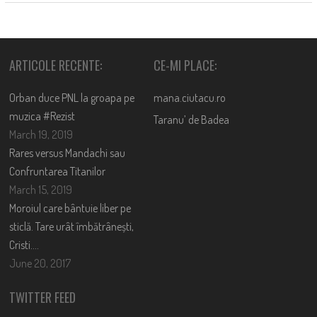
ARTICOLE RECENTE:
CE-MI PLACE:
Orban duce PNL la groapa pe
mana.ciutacu.ro
muzica #Rezist
Taranu’ de Badea
March 19, 2019
Rares versus Mandachi sau
Confruntarea Titanilor
March 15, 2019
Moroiul care bântuie liber pe
sticlă. Tare urât îmbătrânești,
Cristi….
June 20, 2017
TWITTER FEED