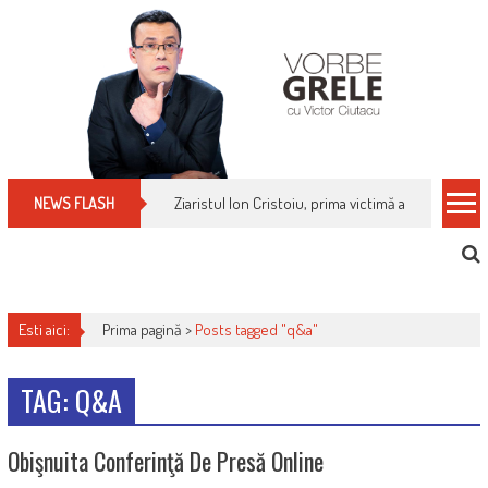
Skip
to
content
Ziaristul Ion Cristoiu, prima victimă a noi cenzuri 
NEWS FLASH
Esti aici:
Prima pagină >
Posts tagged "q&a"
TAG: Q&A
Obişnuita Conferinţă De Presă Online