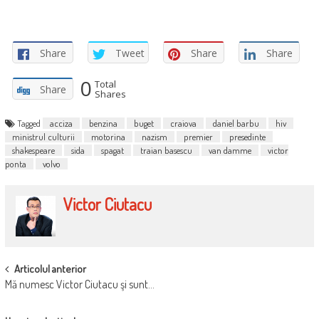
Share
Tweet
Share
Share
0
Total
Share
Shares
Tagged
acciza
benzina
buget
craiova
daniel barbu
hiv
ministrul culturii
motorina
nazism
premier
presedinte
shakespeare
sida
spagat
traian basescu
van damme
victor
ponta
volvo
Victor Ciutacu
POST
Articolul anterior
Mă numesc Victor Ciutacu şi sunt…
NAVIGATION