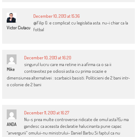
December 10, 2013 at 15:36
@Filip G: e complicat cu legislatia asta. nu-i chiar ca la
Victor Ciutacu
fotbal
December 10, 2013 at 16:20
singurul lucru care ma retine in a afirma ca o sa ii
Mike
contravotez pe odiosii astia cu prima ocazie e
dimensiunea alternativei : scarbaicii basisti. Politicieni de 2 bani intr-
o colonie de 2 bani
December 11, 2013 at 16:27
Nu-s prea multe controverse ridicate de omul asta?Eu ma
ANDA
gandesc ca aceasta declaratie halucinanta pune capac
“anvergurii” omului-nu ministrului- Daniel Barbu.Si faptul ca nu