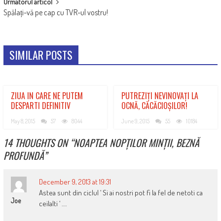
Urmatorul articol
Spălați-vă pe cap cu TVR-ul vostru!
SIMILAR POSTS
ZIUA IN CARE NE PUTEM
PUTREZIȚI NEVINOVAȚI LA
DESPARTI DEFINITIV
OCNĂ, CĂCĂCIOȘILOR!
May 8, 2015
57
8044
June 9, 2015
55
10184
14 THOUGHTS ON “
NOAPTEA NOPȚILOR MINȚII, BEZNĂ
PROFUNDĂ
”
December 9, 2013 at 19:31
Astea sunt din ciclul ‘ Si ai nostri pot fi la fel de netoti ca
Joe
ceilalti ‘ ….