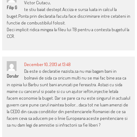
Victor Ciutacu,
Filip G
te stiu baiat destept.Acciza e sursa luata in calcul la
buget.Ponta prin declaratia facuta face discriminare intre cetateni in
functie de combustibilul folosit.
Deci implicit ridica mingea la fileu lui TB pentru a contesta bugetul la
CCR.
December 10, 2013 at 13:48
Da este o declaratie nazista,sa nu mai bagam bani in
Dorubr
bolnavii de sida ca oricum multi nu se mai fac bine asa ca
in opinia lui Barbu sunt bani aruncati pe fereastra. Astazi cu sida
maine cu cancerul si poate si cu un ajutor ieftin,injectie letala
facem economie la buget. Dar se pare ca nu este singurul in actualul
guvern care pune carul inaintea boilor….daca tot ne luam amenzi de
la CEDO din cauza conditiilor din penitenciarele Romaniei de ce sa
facem ceva sa aducem pe o linie Europeana aceste penitenciare si
sa nu dam legi de amnistie si infractorii sa fie liberi ?