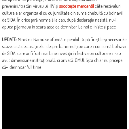
prevenirii/tratării virusului HIV și
socotește mercantil
câte festivaluri
culturale ar organiza el cu cu jumătate din suma cheltuită cu bolnavii
de SIDA. În orice țară normală la cap, după declarația nazistă, nu-l
apuca pijamaua în seara asta ca demnitar. La noi e liniște și pace.
UPDATE:
Ministrul Barbu se afundă-n penibil. După fireştile şi necesarele
scuze, cică declaraţiile lui despre banii mulţi pe care-i consumă bolnavii
de SIDA, care ar fi fost mai bine investiţii în festivaluri culturale, n-au
avut dimensiune instituţională, ci privată. OMUL ăşta chiar nu pricepe
că-i demnitar full time