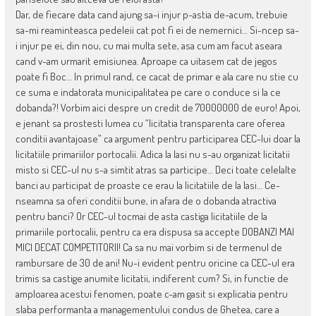
Dar, de fiecare data cand ajung sa-i injur p-astia de-acum, trebuie
sa-mi reaminteasca pedeleii cat pot fi ei de nemernici… Si-ncep sa-
i injur pe ei, din nou, cu mai multa sete, asa cum am facut aseara
cand v-am urmarit emisiunea. Aproape ca uitasem cat de jegos
poate fi Boc… In primul rand, ce cacat de primar e ala care nu stie cu
ce suma e indatorata municipalitatea pe care o conduce si la ce
dobanda?! Vorbim aici despre un credit de 70000000 de euro! Apoi,
e jenant sa prostesti lumea cu “licitatia transparenta care oferea
conditii avantajoase” ca argument pentru participarea CEC-lui doar la
licitatiile primariilor portocalii. Adica la Iasi nu s-au organizat licitatii
misto si CEC-ul nu s-a simtit atras sa participe… Deci toate celelalte
banci au participat de proaste ce erau la licitatiile de la Iasi… Ce-
nseamna sa oferi conditii bune, in afara de o dobanda atractiva
pentru banci? Or CEC-ul tocmai de asta castiga licitatiile de la
primariile portocalii, pentru ca era dispusa sa accepte DOBANZI MAI
MICI DECAT COMPETITORII! Ca sa nu mai vorbim si de termenul de
rambursare de 30 de ani! Nu-i evident pentru oricine ca CEC-ul era
trimis sa castige anumite licitatii, indiferent cum? Si, in functie de
amploarea acestui fenomen, poate c-am gasit si explicatia pentru
slaba performanta a managementului condus de Ghetea, care a