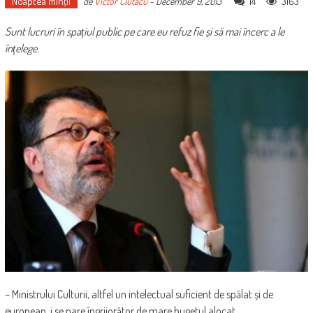
Noaptea minţii
14
3163
de
Victor Ciutacu
-
December 9, 2013
Sunt lucruri în spațiul public pe care eu refuz fie și să mai încerc a le
înțelege.
– Ministrului Culturii, altfel un intelectual suficient de spălat și de
european, i se pare îngrijorător de mare bugetul alocat