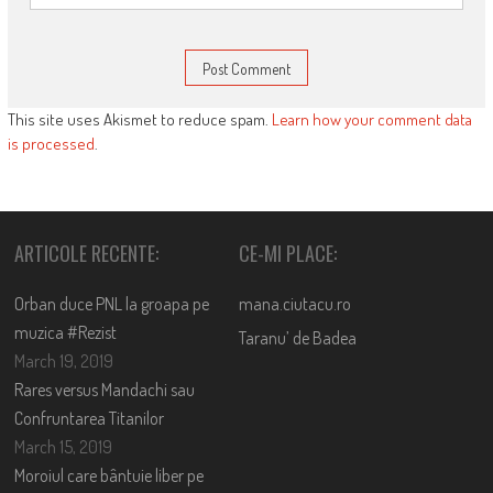
This site uses Akismet to reduce spam.
Learn how your comment data
is processed
.
ARTICOLE RECENTE:
CE-MI PLACE:
Orban duce PNL la groapa pe
mana.ciutacu.ro
muzica #Rezist
Taranu’ de Badea
March 19, 2019
Rares versus Mandachi sau
Confruntarea Titanilor
March 15, 2019
Moroiul care bântuie liber pe