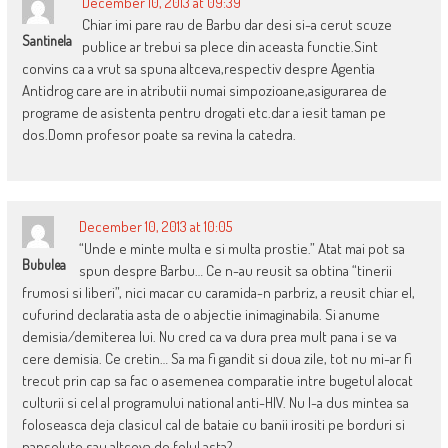
December 10, 2013 at 09:39
Chiar imi pare rau de Barbu dar desi si-a cerut scuze
Santinela
publice ar trebui sa plece din aceasta functie.Sint
convins ca a vrut sa spuna altceva,respectiv despre Agentia
Antidrog care are in atributii numai simpozioane,asigurarea de
programe de asistenta pentru drogati etc.dar a iesit taman pe
dos.Domn profesor poate sa revina la catedra.
December 10, 2013 at 10:05
“Unde e minte multa e si multa prostie.” Atat mai pot sa
Bubulea
spun despre Barbu… Ce n-au reusit sa obtina “tinerii
frumosi si liberi”, nici macar cu caramida-n parbriz, a reusit chiar el,
cufurind declaratia asta de o abjectie inimaginabila. Si anume
demisia/demiterea lui. Nu cred ca va dura prea mult pana i se va
cere demisia. Ce cretin… Sa ma fi gandit si doua zile, tot nu mi-ar fi
trecut prin cap sa fac o asemenea comparatie intre bugetul alocat
culturii si cel al programului national anti-HIV. Nu l-a dus mintea sa
foloseasca deja clasicul cal de bataie cu banii irositi pe borduri si
panselute sau altceva de felul asta?