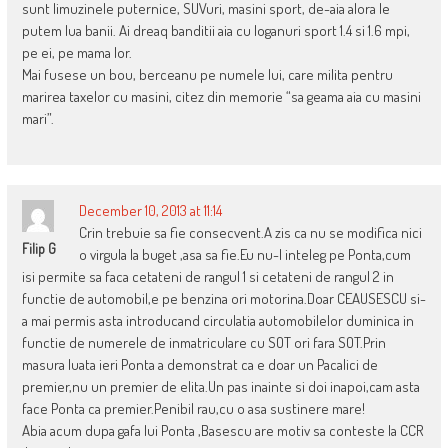
sunt limuzinele puternice, SUVuri, masini sport, de-aia alora le
putem lua banii. Ai dreaq banditii aia cu loganuri sport 1.4 si 1.6 mpi,
pe ei, pe mama lor.
Mai fusese un bou, berceanu pe numele lui, care milita pentru
marirea taxelor cu masini, citez din memorie “sa geama aia cu masini
mari”.
December 10, 2013 at 11:14
Crin trebuie sa fie consecvent.A zis ca nu se modifica nici
Filip G
o virgula la buget ,asa sa fie.Eu nu-l inteleg pe Ponta,cum
isi permite sa faca cetateni de rangul 1 si cetateni de rangul 2 in
functie de automobil,e pe benzina ori motorina.Doar CEAUSESCU si-
a mai permis asta introducand circulatia automobilelor duminica in
functie de numerele de inmatriculare cu SOT ori fara SOT.Prin
masura luata ieri Ponta a demonstrat ca e doar un Pacalici de
premier,nu un premier de elita.Un pas inainte si doi inapoi,cam asta
face Ponta ca premier.Penibil rau,cu o asa sustinere mare!
Abia acum dupa gafa lui Ponta ,Basescu are motiv sa conteste la CCR