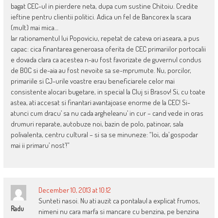
bagat CEC-ul in pierdere neta, dupa cum sustine Chitoiu. Credite
ieftine pentru clientii politici. Adica un fel de Bancorex la scara
(mult) mai mica…
Iar rationamentul lui Popoviciu, repetat de cateva ori aseara, a pus
capac: cica finantarea generoasa oferita de CEC primariilor portocalii
e dovada clara ca acestea n-au fost favorizate de guvernul condus
de BOC si de-aia au fost nevoite sa se-mprumute. Nu, porcilor,
primariile si CJ-urile voastre erau beneficiarele celor mai
consistente alocari bugetare, in special la Cluj si Brasov! Si, cu toate
astea, ati accesat si finantari avantajoase enorme de la CEC! Si-
atunci cum dracu’ sa nu cada argheleanu’ in cur – cand vede in oras
drumuri reparate, autobuze noi, bazin de polo, patinoar, sala
polivalenta, centru cultural – si sa se minuneze: “Ioi, da’ gospodar
mai ii primaru’ nost’!”
December 10, 2013 at 10:12
Sunteti nasoi. Nu ati auzit ca pontalaul a explicat frumos,
Radu
nimeni nu cara marfa si mancare cu benzina, pe benzina