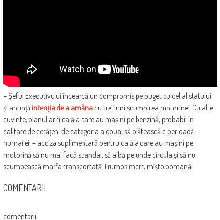
– Șeful Executivului încearcă un compromis pe buget cu cel al statului
și anunță
intenția de a amâna
cu trei luni scumpirea motorinei. Cu alte
cuvinte, planul ar fi ca ăia care au mașini pe benzină, probabil în
calitate de cetățeni de categoria a doua, să plătească o perioadă –
numai ei! – acciza suplimentară pentru ca ăia care au mașini pe
motorină să nu mai facă scandal, să aibă pe unde circula și să nu
scumpească marfa transportată. Frumos mort, mișto pomană!
COMENTARII
comentarii