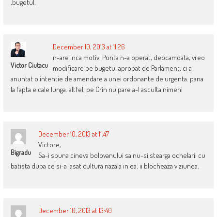
,bugetul.
December 10, 2013 at 11:26
n-are inca motiv. Ponta n-a operat, deocamdata, vreo
Victor Ciutacu
modificare pe bugetul aprobat de Parlament, ci a
anuntat o intentie de amendare a unei ordonante de urgenta. pana
la fapta e cale lunga. altfel, pe Crin nu pare a-l asculta nimeni
December 10, 2013 at 11:47
Victore,
Bigradu
Sa-i spuna cineva bolovanului sa nu-si stearga ochelarii cu
batista dupa ce si-a lasat cultura nazala in ea: ii blocheaza viziunea.
December 10, 2013 at 13:40