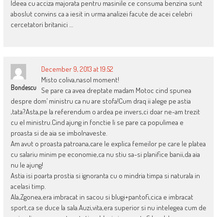
Ideea cu acciza majorata pentru masinile ce consuma benzina sunt
aboslut convins ca a iesit in urma analizei facute de acei celebri
cercetatori britanici …
December 9, 2013 at 19:52
Misto coliva,nasol moment!
Bondescu
Se pare ca avea dreptate madam Motoc cind spunea
despre dom’ ministru ca nu are stofa!Cum draq ii alege pe astia
,tata?Asta,pe la referendum o ardea pe invers,ci doar ne-am trezit
cu el ministru.Cind ajung in fonctie li se pare ca populimea e
proasta si de aia se imbolnaveste.
Am avut o proasta patroana,care le explica femeilor pe care le platea
cu salariu minim pe economie,ca nu stiu sa-si planifice banii,da aia
nu le ajung!
Astia isi poarta prostia si ignoranta cu o mindria timpa si naturala in
acelasi timp.
Ala,Zgonea,era imbracat in sacou si blugi+pantofi,cica e imbracat
sport,ca se duce la sala.Auzi,vita,era superior si nu intelegea cum de