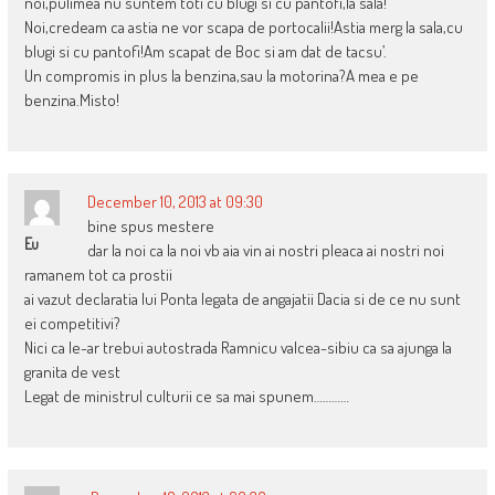
noi,pulimea nu suntem toti cu blugi si cu pantofi,la sala!
Noi,credeam ca astia ne vor scapa de portocalii!Astia merg la sala,cu
blugi si cu pantofi!Am scapat de Boc si am dat de tacsu’.
Un compromis in plus la benzina,sau la motorina?A mea e pe
benzina.Misto!
December 10, 2013 at 09:30
bine spus mestere
Eu
dar la noi ca la noi vb aia vin ai nostri pleaca ai nostri noi
ramanem tot ca prostii
ai vazut declaratia lui Ponta legata de angajatii Dacia si de ce nu sunt
ei competitivi?
Nici ca le-ar trebui autostrada Ramnicu valcea-sibiu ca sa ajunga la
granita de vest
Legat de ministrul culturii ce sa mai spunem…………