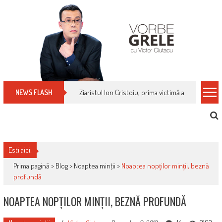
Skip
to
content
Ziaristul Ion Cristoiu, prima victimă a noi cenzuri 
NEWS FLASH
Esti aici:
Prima pagină >
Blog
>
Noaptea minţii
>
Noaptea nopților minții, beznă
profundă
NOAPTEA NOPȚILOR MINȚII, BEZNĂ PROFUNDĂ