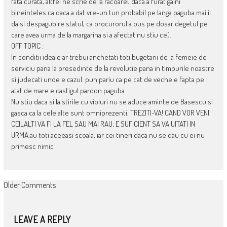
fata curata, altfel ne scrie de la racoare( daca a furat gaini
bineinteles ca daca a dat vre-un tun probabil pe langa paguba mai ii
da si despagubire statul, ca procurorul a pus pe dosar degetul pe
care avea urma de la margarina si a afectat nu stiu ce).
OFF TOPIC :
In conditii ideale ar trebui anchetati toti bugetarii de la femeie de
serviciu pana la presedinte de la revolutie pana in timpurile noastre
si judecati unde e cazul. pun pariu ca pe cat de veche e fapta pe
atat de mare e castigul pardon paguba .
Nu stiu daca si la stirile cu violuri nu se aduce aminte de Basescu si
gasca ca la celelalte sunt omniprezenti. TREZITI-VA! CAND VOR VENI
CEILALTI VA FI LA FEL SAU MAI RAU; E SUFICIENT SA VA UITATI IN
URMA,au toti aceeasi scoala, iar cei tineri daca nu se dau cu ei nu
primesc nimic
COMMENT
Older Comments
NAVIGATION
LEAVE A REPLY