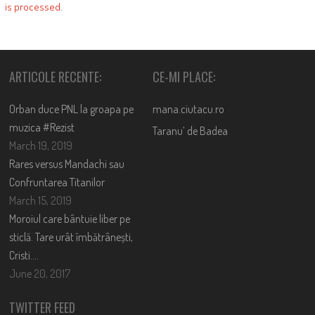
is processed
.
ARTICOLE RECENTE:
CE-MI PLACE:
Orban duce PNL la groapa pe
mana.ciutacu.ro
muzica #Rezist
Taranu’ de Badea
March 19, 2019
Rares versus Mandachi sau
Confruntarea Titanilor
March 15, 2019
Moroiul care bântuie liber pe
sticlă. Tare urât îmbătrânești,
Cristi….
June 20, 2017
TWITTER FEED