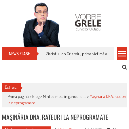
Skip
to
content
Ziaristul Ion Cristoiu, prima victimă a noi cenzuri 
NEWS FLASH
Esti aici:
Prima pagină >
Blog
>
Mintea mea, în gândul ei...
>
Maşinăria DNA, rateuri
la neprogramate
MAŞINĂRIA DNA, RATEURI LA NEPROGRAMATE