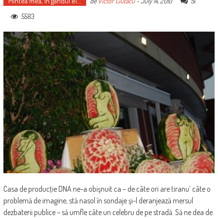
Mintea mea, în gândul ei...
51
de
Victor Ciutacu
-
July 14, 2010
5583
Casa de producţie DNA ne-a obişnuit ca – de câte ori are tiranu’ câte o
problemă de imagine, stă nasol în sondaje şi-l deranjează mersul
dezbaterii publice – să umfle câte un celebru de pe stradă. Să ne dea de