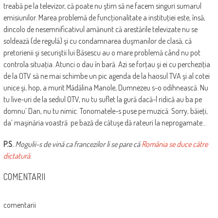
treabă pe la televizor, că poate nu ştim să ne facem singuri sumarul
emisiunilor. Marea problemă de funcţionalitate a instituţiei este, însă,
dincolo de nesemnificativul amănunt că arestările televizate nu se
soldează (de regulă) şi cu condamnarea duşmanilor de clasă, că
pretorienii şi securiştii lui Băsescu au o mare problemă când nu pot
controla situaţia. Atunci o dau în bară. Azi se forţau şi ei cu percheziţia
de la OTV să ne mai schimbe un pic agenda de la haosul TVA şi al cotei
unice şi, hop, a murit Mădălina Manole, Dumnezeu s-o odihnească. Nu
tu live-uri de la sediul OTV, nu tu suflet la gură dacă-l ridică au ba pe
domnu’ Dan, nu tu nimic. Tonomatele-s puse pe muzică. Sorry, băieţi,
da’ maşinăria voastră pe bază de cătuşe dă rateuri la neprogamate…
P.S.
Mogulii-s de vină ca francezilor li se pare că
România se duce către
dictatură
.
COMENTARII
comentarii