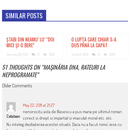
SIMILAR POSTS
ȘTABI DIN NEAMU’ LU’ “DOI
O LUPTĂ CARE CHIAR S-A
MICI ȘI-O BERE”
DUS PÂNĂ LA CAPĂT
January 28, 2014
17
3155
June 21, 2014
21
4957
51 THOUGHTS ON “
MAŞINĂRIA DNA, RATEURI LA
NEPROGRAMATE
”
COMMENT
Older Comments
NAVIGATION
May 22, 2011 at 21:27
nenorocitu asta de Basescu a pus mana pe ultimul roman
Cetatean
corect si drept si impartial si imaculat moral etc. etc.
Nu inteleg dezbaterea acestei situatii. Daca nu a facut nimic iese cu