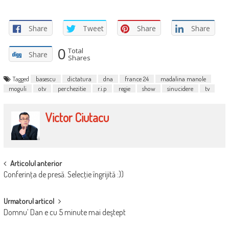
Share
Tweet
Share
Share
0
Total
Share
Shares
Tagged
basescu
dictatura
dna
france 24
madalina manole
moguli
otv
perchezitie
r.i.p
regie
show
sinucidere
tv
Victor Ciutacu
POST
Articolul anterior
Conferinţa de presă. Selecţie îngrijită :))
NAVIGATION
Urmatorul articol
Domnu’ Dan e cu 5 minute mai deştept