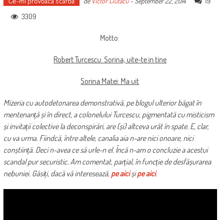
Ce-mi provoaca scarba
19
de
Victor Ciutacu
-
September 22, 2014
3309
Motto:
Robert Turcescu: Sorina, uite-te in tine
Sorina Matei: Ma uit
Mizeria cu autodetonarea demonstrativă, pe blogul ulterior băgat în
mentenanță și în direct, a colonelului Turcescu, pigmentată cu misticism
și invitații colective la deconspirări, are (și) altceva urât în spate. E, clar,
cu va urma. Fiindcă, între altele, canalia aia n-are nici onoare, nici
conștiință. Deci n-avea ce să urle-n el. Încă n-am o concluzie a acestui
scandal pur securistic. Am comentat, parțial, în funcție de desfășurarea
nebuniei. Găsiți, dacă vă interesează,
pe aici
și
pe aici
.