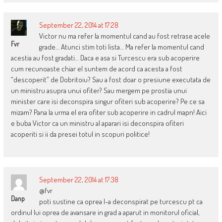
September 22, 2014 at 17:28
Victor nu ma refer la momentul cand au fost retrase acele
Fvr
grade… Atunci stim toti lista… Ma refer la momentul cand
acestia au fost gradati… Daca e asa si Turcescu era sub acoperire
cum recunoaste chiar el suntem de acord ca acesta a fost
“descoperit” de Dobritoiu? Sau a fost doar o presiune executata de
un ministru asupra unui ofiter? Sau mergem pe prostia unui
minister care isi deconspira singur ofiteri sub acoperire? Pe ce sa
mizam? Pana la urma el era ofiter sub acoperire in cadrul mapn! Aici
e buba Victor ca un ministru al aparari isi deconspira ofiteri
acoperiti si ii da presei totul in scopuri politice!
September 22, 2014 at 17:38
@fvr
Danp
poti sustine ca oprea l-a deconspirat pe turcescu pt ca
ordinul lui oprea de avansare in grad a aparut in monitorul oficial,