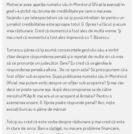
Motive ar avea: apariţia numelui său în Monitorul Oficial la avansaţi în
grad i-a ştirbit rău bruma de credibilitate pe care o mai avea,
făcându-i pe telespectatorii săi să-şi pună întrebări. Iar pentru un
jurnalist credibilitatea este aproape totul. G. Oprea l-a făcut şi acum
vrea răzbunare. Cred că momentul a fost ales de multă vreme. Şi
mai cred că momentul a fost ales împreună cu T. Băsescu.
Turcescu părea că îşi asumă consecinţele gestului său, a vorbit
chiar despre răspunderea penală şi a repetat de multe ori că vrea
să se pronunţe un judecător. Oare? Eu cred că se gândea la
răspunderea penală a altora… De ce spun asta? Să presupunem că a
fost ofiţer sub acoperire. După publicarea numelui său în Monitorul
Oficial, mai putem vorbi despre un ofiţer sub acoperire? Şi mai clar,
dacă se poate spune aşa: după desconspirarea sa de către
ministrul M.Ap.N. mai era el un acoperit al Armatei? Pentru o
asemenea eroare, G. Oprea poate răspunde penal? Aici, nişte
avocaţi buni au o pâine de mâncat.
Totuşi eu cred că este vorba despre răzbunare şi mai cred că este
în stare de orice. Bani a câştigat, nu mai are probleme financiare,