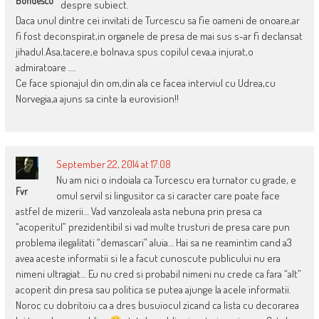
Bondescu
despre subiect.
Daca unul dintre cei invitati de Turcescu sa fie oameni de onoare,ar
fi fost deconspirat,in organele de presa de mai sus s-ar fi declansat
jihadul.Asa,tacere,e bolnav,a spus copilul ceva,a injurat,o
admiratoare ….
Ce face spionajul din om,din ala ce facea interviul cu Udrea,cu
Norvegia,a ajuns sa cinte la eurovision!!
September 22, 2014 at 17:08
Nu am nici o indoiala ca Turcescu era turnator cu grade, e
Fvr
omul servil si lingusitor ca si caracter care poate face
astfel de mizerii… Vad vanzoleala asta nebuna prin presa ca
“acoperitul” prezidentibil si vad multe trusturi de presa care pun
problema ilegalitati “demascari” aluia… Hai sa ne reamintim cand a3
avea aceste informatii si le a facut cunoscute publicului nu era
nimeni ultragiat… Eu nu cred si probabil nimeni nu crede ca fara “alt”
acoperit din presa sau politica se putea ajunge la acele informatii.
Noroc cu dobritoiu ca a dres busuiocul zicand ca lista cu decorarea