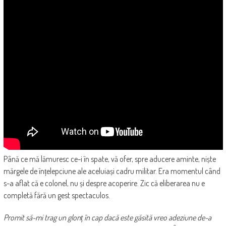
Până ce mă lămuresc ce-i în spate, vă ofer, spre aducere aminte, niște
mărgele de înțelepciune ale aceluiași cadru militar. Era momentul când
s-a aflat că e colonel, nu și despre acoperire. Zic că eliberarea nu e
completă fără un gest spectaculos.
Promit să-mi trag un glonț în cap dacă este găsită vreo adeziune de-a