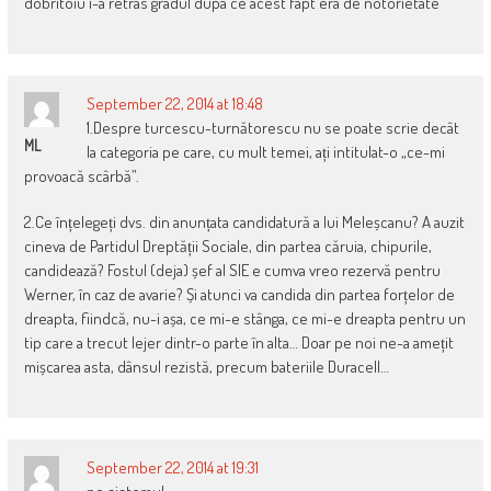
dobritoiu i-a retras gradul dupa ce acest fapt era de notorietate
September 22, 2014 at 18:48
1.Despre turcescu-turnătorescu nu se poate scrie decât
ML
la categoria pe care, cu mult temei, ați intitulat-o „ce-mi
provoacă scârbă”.
2.Ce înțelegeți dvs. din anunțata candidatură a lui Meleșcanu? A auzit
cineva de Partidul Dreptății Sociale, din partea căruia, chipurile,
candidează? Fostul (deja) șef al SIE e cumva vreo rezervă pentru
Werner, în caz de avarie? Și atunci va candida din partea forțelor de
dreapta, fiindcă, nu-i așa, ce mi-e stânga, ce mi-e dreapta pentru un
tip care a trecut lejer dintr-o parte în alta… Doar pe noi ne-a amețit
mișcarea asta, dânsul rezistă, precum bateriile Duracell…
September 22, 2014 at 19:31