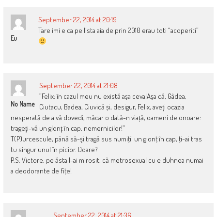
September 22, 2014 at 20:19
Tare imi e ca pe lista aia de prin 2010 erau toti “acoperiti”
Eu
September 22, 2014 at 21:08
”Felix: în cazul meu nu există așa ceva!Așa că, Gâdea,
No Name
Ciutacu, Badea, Ciuvică și, desigur, Felix, aveți ocazia
nesperată de a vă dovedi, măcar o dată-n viață, oameni de onoare:
trageți-vă un glonț în cap, nemernicilor!”
T(P)urcescule, până să-şi tragă sus numiţii un glonţ în cap, ţi-ai tras
tu singur unul în picior. Doare?
P.S. Victore, pe ăsta l-ai mirosit, că metrosexual cu e duhnea numai
a deodorante de fiţe!
September 22, 2014 at 21:36