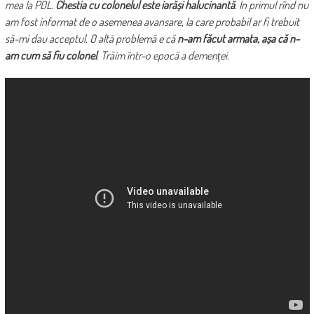
mea la PDL.
Chestia cu colonelul este iarăși halucinantă
. În primul rînd nu
am fost informat de o asemenea avansare, la care probabil ar fi trebuit
să-mi dau acceptul. O altă problemă e că
n-am făcut armata, așa că n-
am cum să fiu colonel
. Trăim într-o epocă a demenței.