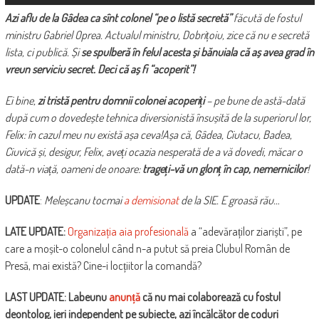
Azi aflu de la Gâdea ca sînt colonel “pe o listă secretă”
făcută de fostul
ministru Gabriel Oprea. Actualul ministru, Dobrițoiu, zice că nu e secretă
lista, ci publică. Și
se spulberă în felul acesta și bănuiala că aș avea grad în
vreun serviciu secret. Deci că aș fi “acoperit”!
Ei bine,
zi tristă pentru domnii colonei acoperiți
– pe bune de astă-dată
după cum o dovedește tehnica diversionistă însușită de la superiorul lor,
Felix: în cazul meu nu există așa ceva!Așa că, Gâdea, Ciutacu, Badea,
Ciuvică și, desigur, Felix, aveți ocazia nesperată de a vă dovedi, măcar o
dată-n viață, oameni de onoare:
trageți-vă un glonț în cap, nemernicilor
!
UPDATE
:
Meleșcanu tocmai
a demisionat
de la SIE. E groasă rău…
LATE UPDATE:
Organizația aia profesională
a “adevăraților ziariști”, pe
care a moșit-o colonelul când n-a putut să preia Clubul Român de
Presă, mai există? Cine-i locțiitor la comandă?
LAST UPDATE: Labeunu
anunță
că nu mai colaborează cu fostul
deontolog, ieri independent pe subiecte, azi încălcător de coduri