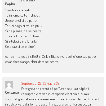
pe sistemul
Bogdan
“Privitor ca la teatru
Tu în lume sa te-nchipui:
Joace unul si pe patru,
Totusi tu ghici-vei chipu-i,
Si de plânge, de se cearta,
Tu în colt petreci în tine
Si-ntelegi din a lor arta
Ce e rau si ce e bine.”
dar de-nteles CE E RAU SI CE E BINE….si nu jocul lu’ unu sau patru
chiar daca plange, chiar daca se cearta
September 22, 2014 at 19:35
Este greu de crezut că pe Turcescu l-au năpădit
Constantin
remuşcările taman în campania electorală; cum a
suportat greutatea atâta vreme, mai putea răbda 45 de zile. Nu cred
în delirul verbal al lui Turcescu. În răzbunarea lui Turcescu, da.