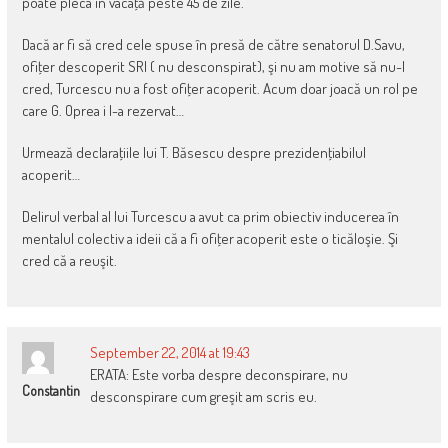
poate pleca în vacaţă peste 45 de zile.
Dacă ar fi să cred cele spuse în presă de către senatorul D.Savu,
ofiţer descoperit SRI ( nu desconspirat), şi nu am motive să nu-l
cred, Turcescu nu a fost ofiţer acoperit. Acum doar joacă un rol pe
care G. Oprea i l-a rezervat…
Urmează declaraţiile lui T. Băsescu despre prezidenţiabilul
acoperit…
Delirul verbal al lui Turcescu a avut ca prim obiectiv inducerea în
mentalul colectiv a ideii că a fi ofiţer acoperit este o ticăloşie. Şi
cred că a reuşit.
September 22, 2014 at 19:43
ERATA: Este vorba despre deconspirare, nu
Constantin
desconspirare cum greşit am scris eu.