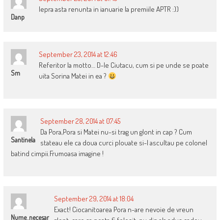
lepra asta renunta in ianuarie la premiile APTR :))
Danp
September 23, 2014 at 12:46
Referitor la motto… D-le Ciutacu, cum si pe unde se poate
Sm
uita Sorina Matei in ea ?
September 28, 2014 at 07:45
Da Pora,Pora si Matei nu-si trag un glont in cap ? Cum
Santinela
stateau ele ca doua curci plouate si-l ascultau pe colonel
batind cimpii.Frumoasa imagine !
September 29, 2014 at 18:04
Exact! Ciocanitoarea Pora n-are nevoie de vreun
Nume_necesar