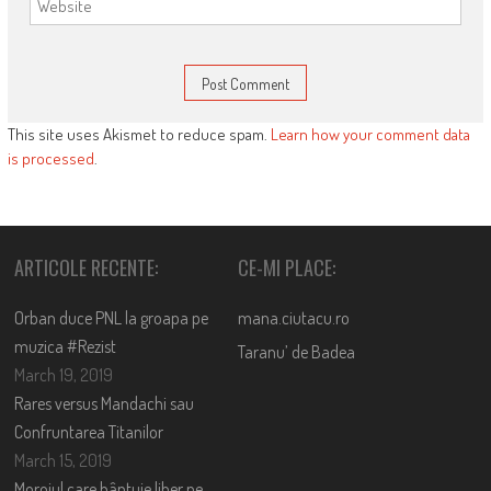
This site uses Akismet to reduce spam.
Learn how your comment data
is processed
.
ARTICOLE RECENTE:
CE-MI PLACE:
Orban duce PNL la groapa pe
mana.ciutacu.ro
muzica #Rezist
Taranu’ de Badea
March 19, 2019
Rares versus Mandachi sau
Confruntarea Titanilor
March 15, 2019
Moroiul care bântuie liber pe