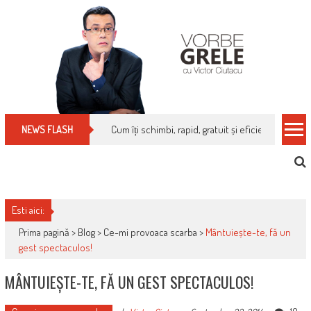
Skip
to
content
Cum îți schimbi, rapid, gratuit și eficient, furniz
NEWS FLASH
Esti aici:
Prima pagină >
Blog
>
Ce-mi provoaca scarba
>
Mântuiește-te, fă un
gest spectaculos!
MÂNTUIEȘTE-TE, FĂ UN GEST SPECTACULOS!