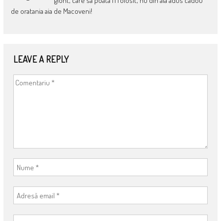
glont, care sa poata fi folosit, nu din ala adus cadou
de oratania aia de Macoveni!
LEAVE A REPLY