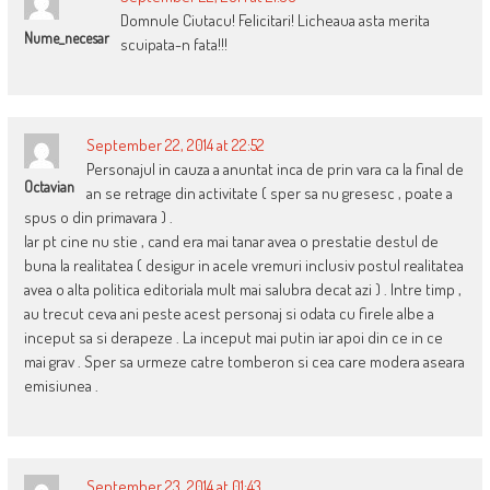
Domnule Ciutacu! Felicitari! Licheaua asta merita
Nume_necesar
scuipata-n fata!!!
September 22, 2014 at 22:52
Personajul in cauza a anuntat inca de prin vara ca la final de
Octavian
an se retrage din activitate ( sper sa nu gresesc , poate a
spus o din primavara ) .
Iar pt cine nu stie , cand era mai tanar avea o prestatie destul de
buna la realitatea ( desigur in acele vremuri inclusiv postul realitatea
avea o alta politica editoriala mult mai salubra decat azi ) . Intre timp ,
au trecut ceva ani peste acest personaj si odata cu firele albe a
inceput sa si derapeze . La inceput mai putin iar apoi din ce in ce
mai grav . Sper sa urmeze catre tomberon si cea care modera aseara
emisiunea .
September 23, 2014 at 01:43