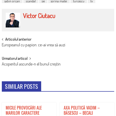
sabin orcan
scandal
sie
sorina matei
turcescu
tv
Victor Ciutacu
POST
Articolul anterior
Europeanul cu papion: ce-ai vrea să auzi
NAVIGATION
Urmatorul articol
Acoperitul ascunde-n el bunul creștin
SIMILAR POSTS
MICILE PROVOCĂRI ALE
AXA POLITICĂ VADIM –
MARILOR CARACTERE
BĂSESCU – BECALI