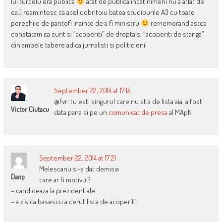
lui turcelu era publica
atat de publica incat nimeni nu a aflat de
ea:) reamintesc ca acel dobritoiu batea studiourile A3 cu toate
perechile de pantofi inainte de a fi ministru
rememorand astea
constatam ca sunt si “acoperiti” de drepta si “acoperiti de stanga”
din ambele tabere adica jurnalisti si politicieni!
September 22, 2014 at 17:15
@fvr: tu esti singurul care nu stia de lista aia. a fost
Victor Ciutacu
data pana si pe un
comunicat de presa
al MApN
September 22, 2014 at 17:21
Melescanu si-a dat demisia
Danp
care ar fi motivul?
– candideaza la prezidentiale
– a zis ca basescu a cerut lista de acoperiti