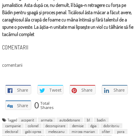
jurnalistice. Asta după ce, nu demult, îl băga-n retragere cu forța pe
Bădin pentru șpagă și proces penal. Ticălosul ăsta măcar a făcut avere,
caraghiosul ăla crapă de foame cu mâna întinsă și fără talentul de a
spune o poveste. La ăștia-n unitate mai lipsește un viol cu tâlhărie să fie
tacâmul complet
COMENTARII
comentarii
Share
Tweet
Share
Share
0
Total
Share
Shares
Tagged
acoperit
armata
autodetonare
b1
badin
campanie
colonel
deconspirare
demisie
dgia
dobritoriu
electoral
gabi oprea
melescanu
mircea marian
ofiter
pora