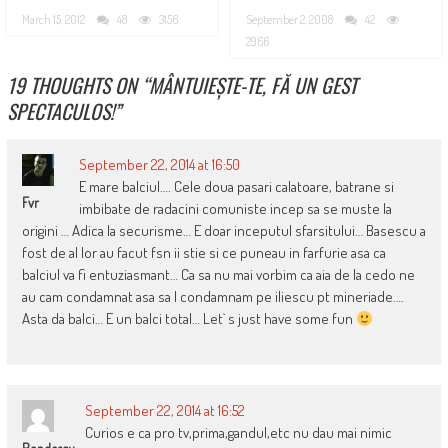
March 15, 2012
48
3156
September 2, 2008
42
2966
19 THOUGHTS ON “
MÂNTUIEȘTE-TE, FĂ UN GEST
SPECTACULOS!
”
September 22, 2014 at 16:50
E mare balciul…. Cele doua pasari calatoare, batrane si
Fvr
imbibate de radacini comuniste incep sa se muste la
origini … Adica la securisme… E doar inceputul sfarsitului… Basescu a
fost de al lor au facut fsn ii stie si ce puneau in farfurie asa ca
balciul va fi entuziasmant… Ca sa nu mai vorbim ca aia de la cedo ne
au cam condamnat asa sa l condamnam pe iliescu pt mineriade….
Asta da balci… E un balci total… Let` s just have some fun
September 22, 2014 at 16:52
Curios e ca pro tv,prima,gandul,etc nu dau mai nimic