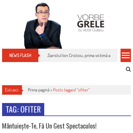
Skip
to
content
Ziaristul Ion Cristoiu, prima victimă a noi cenzuri 
NEWS FLASH
Esti aici:
Prima pagină >
Posts tagged "ofiter"
TAG: OFITER
Mântuiește-Te, Fă Un Gest Spectaculos!