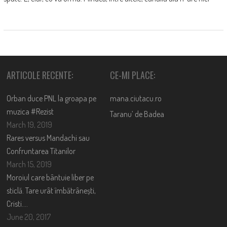
ARTICOLE RECENTE:
CE-MI PLACE:
Orban duce PNL la groapa pe
mana.ciutacu.ro
muzica #Rezist
Taranu’ de Badea
March 19, 2019
Rares versus Mandachi sau
Confruntarea Titanilor
March 15, 2019
Moroiul care bântuie liber pe
sticlă. Tare urât îmbătrânești,
Cristi….
June 20, 2017