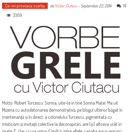
Ce-mi provoaca scarba
19
de
Victor Ciutacu
-
September 22, 2014
3309
Motto: Robert Turcescu: Sorina, uite-te in tine Sorina Matei: Ma uit
Mizeria cu autodetonarea demonstrativă, pe blogul ulterior băgat în
mentenanță și în direct, a colonelului Turcescu, pigmentată cu
misticism și invitații colective la deconspirări, are (și) altceva urât în
spate. E, clar, cu va urma. Fiindcă, între altele, canalia aia n-are nici