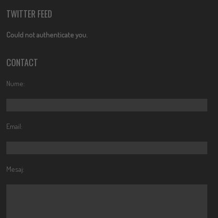
TWITTER FEED
Could not authenticate you.
CONTACT
Nume:
Email:
Mesaj: