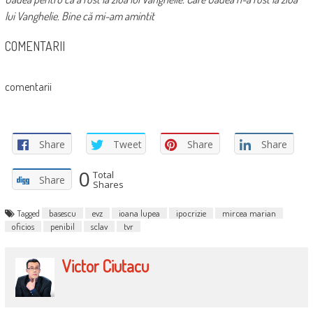
lui Vanghelie. Bine că mi-am amintit
COMENTARII
comentarii
Share
Tweet
Share
Share
0
Total
Share
Shares
Tagged
basescu
evz
ioana lupea
ipocrizie
mircea marian
oficios
penibil
sclav
tvr
Victor Ciutacu