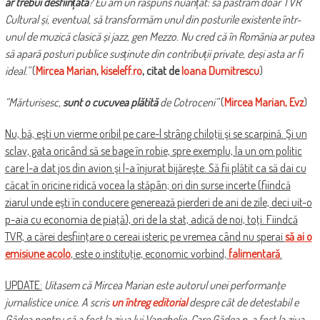
ar trebui desființată
? Eu am un răspuns nuanțat: să păstrăm doar TVR
Cultural și, eventual, să transformăm unul din posturile existente într-
unul de muzică clasică și jazz, gen Mezzo. Nu cred că în România ar putea
să apară posturi publice susținute din contribuții private, deși asta ar fi
ideal.”
(
Mircea Marian, kiseleff.ro
, citat de
Ioana Dumitrescu
)
“Mărturisesc,
sunt o cucuvea plătită
de Cotroceni”
(
Mircea Marian, Evz
)
Nu, bă, eşti un vierme oribil pe care-l strâng chiloţii şi se scarpină. Şi un
sclav, gata oricând să se bage în robie, spre exemplu, la un om politic
care l-a dat jos din avion şi l-a înjurat bijăreşte. Să fii plătit ca să dai cu
căcat în oricine ridică vocea la stăpân; ori din surse incerte (fiindcă
ziarul unde eşti în conducere generează pierderi de ani de zile, deci uit-o
p-aia cu economia de piaţă), ori de la stat, adică de noi, toţi. Fiindcă
TVR, a cărei desfiinţare o cereai isteric pe vremea când nu sperai
să ai o
emisiune acolo
, este o instituţie, economic vorbind,
falimentară
.
UPDATE:
Uitasem că Mircea Marian este autorul unei performanţe
jurnalistice unice. A scris
un întreg editorial
despre cât de detestabil e
Gâdea pentru că a fost la ziua lui Vanghelie. Care Gâdea n-a fost la ziua