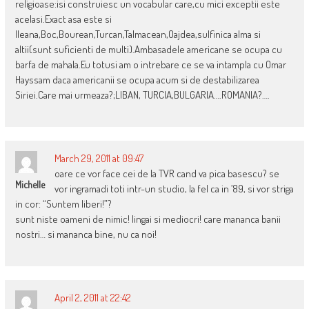
religioase:isi construiesc un vocabular care,cu mici exceptii este
acelasi.Exact asa este si
Ileana,Boc,Bourean,Turcan,Talmacean,Oajdea,sulfinica alma si
altii(sunt suficienti de multi).Ambasadele americane se ocupa cu
barfa de mahala.Eu totusi am o intrebare ce se va intampla cu Omar
Hayssam daca americanii se ocupa acum si de destabilizarea
Siriei.Care mai urmeaza?;LIBAN, TURCIA,BULGARIA….ROMANIA?….
March 29, 2011 at 09:47
oare ce vor face cei de la TVR cand va pica basescu? se
Michelle
vor ingramadi toti intr-un studio, la fel ca in ’89, si vor striga
in cor: “Suntem liberi!”?
sunt niste oameni de nimic! lingai si mediocri! care mananca banii
nostri… si mananca bine, nu ca noi!
April 2, 2011 at 22:42