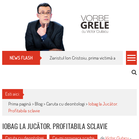
Skip
to
content
Ziaristul Ion Cristoiu, prima victimă a noi cenzuri 
NEWS FLASH
Esti aici:
Prima pagină >
Blog
>
Caruta cu deontologi
>
Iobag la Jucător.
Profitabila sclavie
IOBAG LA JUCĂTOR. PROFITABILA SCLAVIE
Caruta cu deontologi
Ce-mi provoaca scarba
de
Victor Ciutacu
-