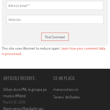
This site uses Akismet to reduce spam.
Learn how your comment data
is processed
.
ARTICOLE RECENTE:
CE-MI PLACE:
Orban duce PNL la groapa pe
mana.ciutacu.ro
muzica #Rezist
Taranu’ de Badea
March 19, 2019
Rares versus Mandachi sau