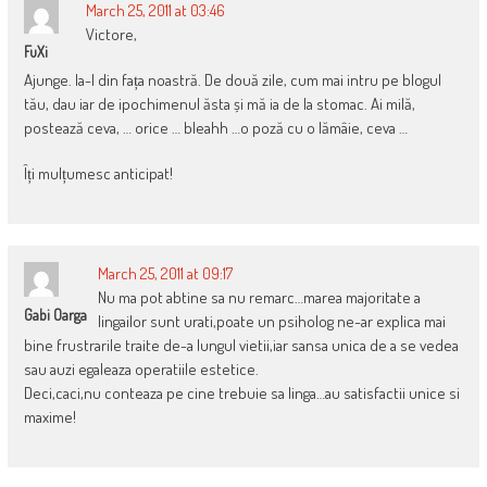
March 25, 2011 at 03:46
Victore,
FuXi
Ajunge. Ia-l din fața noastră. De două zile, cum mai intru pe blogul
tău, dau iar de ipochimenul ăsta și mă ia de la stomac. Ai milă,
postează ceva, … orice … bleahh …o poză cu o lămâie, ceva …
Îți mulțumesc anticipat!
March 25, 2011 at 09:17
Nu ma pot abtine sa nu remarc…marea majoritate a
Gabi Oarga
lingailor sunt urati,poate un psiholog ne-ar explica mai
bine frustrarile traite de-a lungul vietii,iar sansa unica de a se vedea
sau auzi egaleaza operatiile estetice.
Deci,caci,nu conteaza pe cine trebuie sa linga…au satisfactii unice si
maxime!