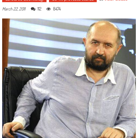
112
8474
March 22, 2011