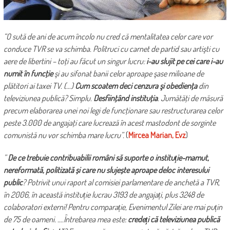
“O sută de ani de acum încolo nu cred că mentalitatea celor care vor
conduce TVR se va schimba. Politruci cu carnet de partid sau artişti cu
aere de libertini – toţi au făcut un singur lucru:
i-au slujit pe cei care i-au
numit în funcţie
şi au sifonat banii celor aproape şase milioane de
plătitori ai taxei TV. (…)
Cum scoatem deci cenzura şi obedienţa
din
televiziunea publică? Simplu.
Desfiinţând instituţia
. Jumătăţi de măsură
precum elaborarea unei noi legi de funcţionare sau restructurarea celor
peste 3.000 de angajaţi care lucrează în acest mastodont de sorginte
comunistă nu vor schimba mare lucru”.
(
Mircea Marian, Evz
)
”
De ce trebuie contribuabilii români să suporte o instituție-mamut,
nereformată, politizată și care nu slujește aproape deloc interesului
public
? Potrivit unui raport al comisiei parlamentare de anchetă a TVR,
în 2006, în această instituție lucrau 3193 de angajați, plus 3248 de
colaboratori externi! Pentru comparație, Evenimentul Zilei are mai puțin
de 75 de oameni. ….Întrebarea mea este:
credeți că televiziunea publică