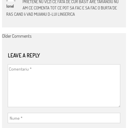
PRIETENE NU VEZI CE FATA DE CUR BASIT ARE TARANOIU NU
Ionel
AM CE COMENTA TOT CE POT SA FAC E SA FAC O ˝BURTA˝ DE
RAS CAND Ii VAD MUIANU D-LUI LINGERICA
COMMENT
Older Comments
NAVIGATION
LEAVE A REPLY