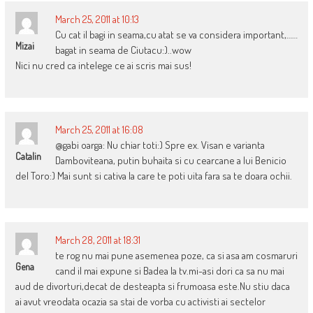
March 25, 2011 at 10:13
Cu cat il bagi in seama,cu atat se va considera important,……
Mizai
bagat in seama de Ciutacu:)..wow
Nici nu cred ca intelege ce ai scris mai sus!
March 25, 2011 at 16:08
@gabi oarga: Nu chiar toti:) Spre ex. Visan e varianta
Catalin
Damboviteana, putin buhaita si cu cearcane a lui Benicio
del Toro:) Mai sunt si cativa la care te poti uita fara sa te doara ochii.
March 28, 2011 at 18:31
te rog nu mai pune asemenea poze, ca si asa am cosmaruri
Gena
cand il mai expune si Badea la tv.mi-asi dori ca sa nu mai
aud de divorturi,decat de desteapta si frumoasa este.Nu stiu daca
ai avut vreodata ocazia sa stai de vorba cu activisti ai sectelor