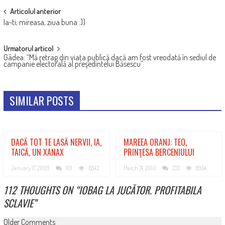
POST
Articolul anterior
Ia-ti, mireasa, ziua buna :))
NAVIGATION
Urmatorul articol
Gâdea: “Mă retrag din viaţa publică dacă am fost vreodată în sediul de
campanie electorală al preşedintelui Băsescu”
SIMILAR POSTS
DACĂ TOT TE LASĂ NERVII, IA,
MAREEA ORANJ: TEO,
TAICĂ, UN XANAX
PRINŢESA BERCENIULUI
January 17, 2009
101
6543
March 31, 2010
233
8954
112 THOUGHTS ON “
IOBAG LA JUCĂTOR. PROFITABILA
SCLAVIE
”
COMMENT
Older Comments