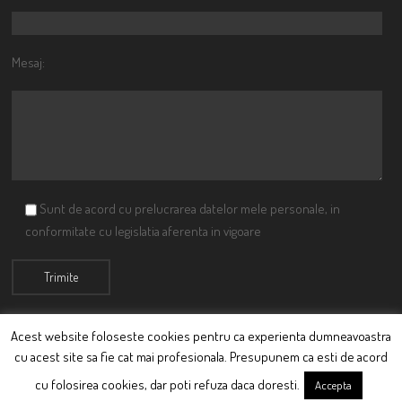
Mesaj:
Sunt de acord cu prelucrarea datelor mele personale, in
conformitate cu legislatia aferenta in vigoare
Acest website foloseste cookies pentru ca experienta dumneavoastra
cu acest site sa fie cat mai profesionala. Presupunem ca esti de acord
© Ciutacu 2015 Parte a Imperiului Ciutacesc.
cu folosirea cookies, dar poti refuza daca doresti.
Accepta
Powered By
Scriptics