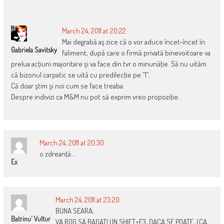
NAVIGATION
March 24, 2011 at 20:22
Mai degrabă aş zice că o vor aduce încet-încet în
Gabriela Savitsky
faliment, după care o firmă privată binevoitoare va
prelua acţiuni majoritare şi va face din tvr o minunăţie. Să nu uităm
că bizonul carpatic se uită cu predilecţie pe “1”.
Că doar ştim şi noi cum se face treaba.
Despre indivizi ca M&M nu pot să exprim vreo propoziţie.
March 24, 2011 at 20:30
o zdreanţă…
Ex
March 24, 2011 at 23:20
BUNA SEARA,
Batrinu' Vultur
VA ROG SA BAGATI UN SHIFT+F3, DACA SE POATE, (CA