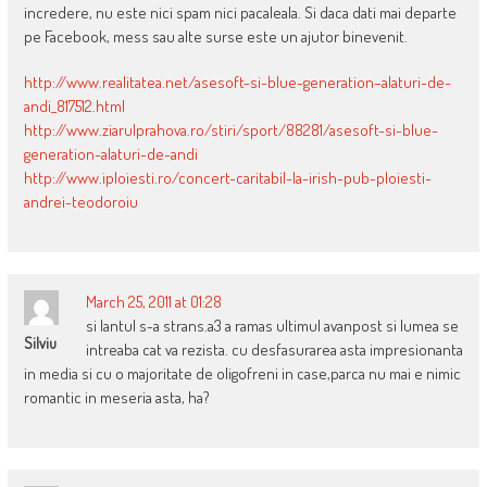
incredere, nu este nici spam nici pacaleala. Si daca dati mai departe
pe Facebook, mess sau alte surse este un ajutor binevenit.
http://www.realitatea.net/asesoft-si-blue-generation–alaturi-de-
andi_817512.html
http://www.ziarulprahova.ro/stiri/sport/88281/asesoft-si-blue-
generation-alaturi-de-andi
http://www.iploiesti.ro/concert-caritabil-la-irish-pub-ploiesti-
andrei-teodoroiu
March 25, 2011 at 01:28
si lantul s-a strans.a3 a ramas ultimul avanpost si lumea se
Silviu
intreaba cat va rezista. cu desfasurarea asta impresionanta
in media si cu o majoritate de oligofreni in case,parca nu mai e nimic
romantic in meseria asta, ha?