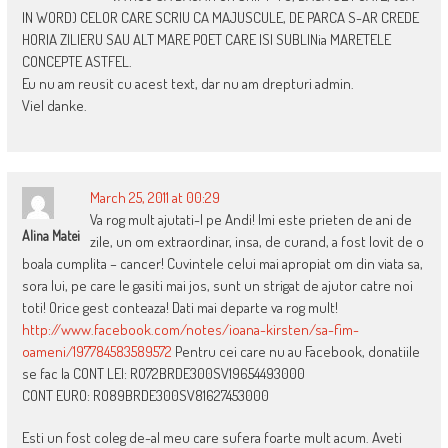
IN WORD) CELOR CARE SCRIU CA MAJUSCULE, DE PARCA S-AR CREDE
HORIA ZILIERU SAU ALT MARE POET CARE ISI SUBLINia MARETELE
CONCEPTE ASTFEL.
Eu nu am reusit cu acest text, dar nu am drepturi admin.
Viel danke.
March 25, 2011 at 00:29
Va rog mult ajutati-l pe Andi! Imi este prieten de ani de
Alina Matei
zile, un om extraordinar, insa, de curand, a fost lovit de o
boala cumplita – cancer! Cuvintele celui mai apropiat om din viata sa,
sora lui, pe care le gasiti mai jos, sunt un strigat de ajutor catre noi
toti! Orice gest conteaza! Dati mai departe va rog mult!
http://www.facebook.com/notes/ioana-kirsten/sa-fim-
oameni/197784583589572
Pentru cei care nu au Facebook, donatiile
se fac la CONT LEI: RO72BRDE300SV19654493000
CONT EURO: RO89BRDE300SV81627453000
Esti un fost coleg de-al meu care sufera foarte mult acum. Aveti