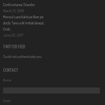
Confruntarea Titanilor
March 15, 2019
Moroiul care bântuie liber pe
sticlă. Tare urât îmbătrânești,
Cristi….
June 20, 2017
TWITTER FEED
Could not authenticate you.
CONTACT
Nume:
Email: