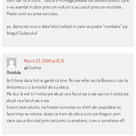
bun, dar nu e totul…. Exista o intreaga pleiada de oameni politici care
s-au avantat in zbor precum vulturii si au cazut precum mustele…
Poate sunt eu prea carcotas…
ps. Apreciez inca o data felul civilizat in care se poate “combate” pe
blogul Ciutacului!
March 23, 2009 at 16:31
@Cristina
Omiduta
Ar fi bine daca toti ar gandi ca tine. Nu ma refer aici la Basescu sau la
Antonescu ci la modul de a judeca.
Ma duc la vot si-l votez pe ala pt ca a facut aia si aia sau nu-l votez pe
ala pt ca a facut aia si aia.
Insa in ziua votului, ne trezim ca numai un sfert din populatie isi
face timp sa voteze, dupa ce 4 ani de zile a scris pe bloguri, prin
ziare sau a discutat prin carciumi cu prietenii, cum o sa voteze el!!