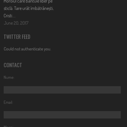
Moroiul care bântuie liber pe
sticlă. Tare urât îmbătrânești,
Cristi….
June 20, 2017
TWITTER FEED
Could not authenticate you.
CONTACT
Nume:
Email: