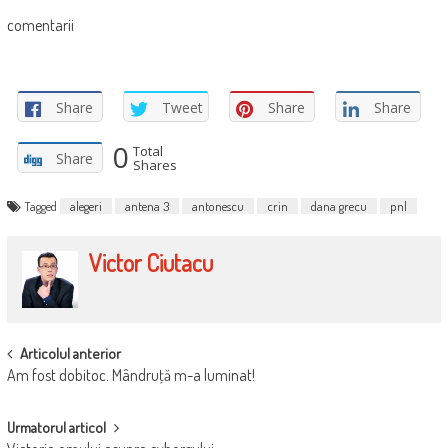
comentarii
Share
Tweet
Share
Share
0
Total
Share
Shares
Tagged
alegeri
antena 3
antonescu
crin
dana grecu
pnl
Victor Ciutacu
POST
Articolul anterior
Am fost dobitoc. Mândruţă m-a luminat!
NAVIGATION
Urmatorul articol