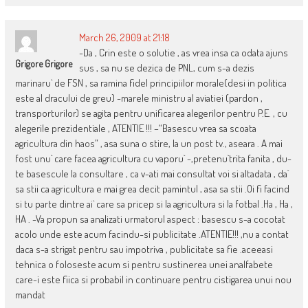
March 26, 2009 at 21:18
-Da , Crin este o solutie , as vrea insa ca odata ajuns
Grigore Grigore
sus , sa nu se dezica de PNL, cum s-a dezis
marinaru` de FSN , sa ramina fidel principiilor morale(desi in politica
este al dracului de greu) -marele ministru al aviatiei (pardon ,
transporturilor) se agita pentru unificarea alegerilor pentru P.E. , cu
alegerile prezidentiale , ATENTIE !!! –“Basescu vrea sa scoata
agricultura din haos” , asa suna o stire, la un post tv., aseara . A mai
fost unu` care facea agricultura cu vaporu` -,pretenu`trita fanita , du-
te basescule la consultare , ca v-ati mai consultat voi si altadata , da`
sa stii ca agricultura e mai grea decit pamintul , asa sa stii .Oi fi facind
si tu parte dintre ai` care sa pricep si la agricultura si la fotbal .Ha , Ha ,
HA . -Va propun sa analizati urmatorul aspect : basescu s-a cocotat
acolo unde este acum facindu-si publicitate .ATENTIE!!! ,nu a contat
daca s-a strigat pentru sau impotriva , publicitate sa fie .aceeasi
tehnica o foloseste acum si pentru sustinerea unei analfabete
care-i este fiica si probabil in continuare pentru cistigarea unui nou
mandat