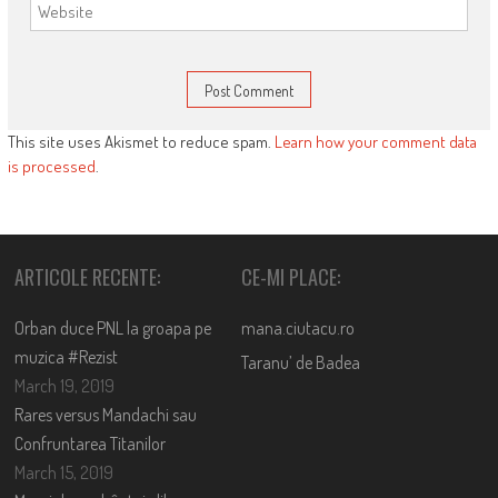
This site uses Akismet to reduce spam.
Learn how your comment data
is processed
.
ARTICOLE RECENTE:
CE-MI PLACE:
Orban duce PNL la groapa pe
mana.ciutacu.ro
muzica #Rezist
Taranu’ de Badea
March 19, 2019
Rares versus Mandachi sau
Confruntarea Titanilor
March 15, 2019