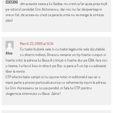
[D][S][N]
din aceasta seara a lui Gadea, nu cred ca l’ar ajuta prea mult
pe viitorul candidat Crin Antonescu, dar nici nu l’ar dezavantaja in
vreun fel, de aceea eu cred ca pana la urma nu va merge la sinteza
zilei)
March 23, 2009 at 14:34
Cu toate bubele sale si cu toate legaturile sale dicutabile
Alina
cu diversi indivizi, Dinescu ramane un tip foarte curajos si
foarte critic la adresa lui Base.A criticat-o foarte dur pe EBA, fara nici
o teama, l-a facut bou in direct pe Boc si pare a fi un tip cu adevarat
liber la minte.
CTP efectiv bate campii si nu spune nimic in editorialul sau iar o
mare parte a presei portocalii arunca cu vehementa injurii la adresa
lui Crin. Hurezeanu se scuza penibil, in fata lui CTP, pentru
slugarnicia interviului cu Base. Jalnic!