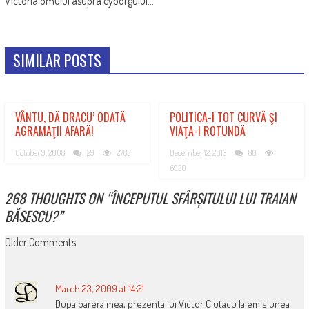
Victoria omului asupra cyborgului…
SIMILAR POSTS
VÂNTU, DĂ DRACU’ ODATĂ
POLITICA-I TOT CURVĂ ŞI
AGRAMAŢII AFARĂ!
VIAŢA-I ROTUNDĂ
October 9, 2008
29
2785
December 12, 2013
80
6930
268 THOUGHTS ON “
ÎNCEPUTUL SFÂRȘITULUI LUI TRAIAN
BĂSESCU?
”
COMMENT
Older Comments
NAVIGATION
March 23, 2009 at 14:21
Dupa parera mea, prezenta lui Victor Ciutacu la emisiunea