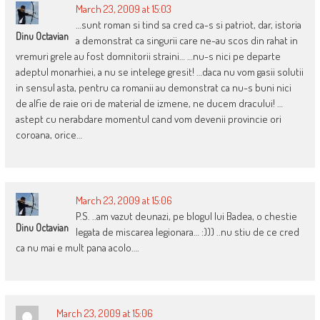
March 23, 2009 at 15:03
…sunt roman si tind sa cred ca-s si patriot, dar, istoria
Dinu Octavian
a demonstrat ca singurii care ne-au scos din rahat in
vremuri grele au fost domnitorii straini… …nu-s nici pe departe
adeptul monarhiei, a nu se intelege gresit! …daca nu vom gasii solutii
in sensul asta, pentru ca romanii au demonstrat ca nu-s buni nici
de alfie de raie ori de material de izmene, ne ducem dracului! …
astept cu nerabdare momentul cand vom devenii provincie ori
coroana, orice…
March 23, 2009 at 15:06
P.S. ..am vazut deunazi, pe blogul lui Badea, o chestie
Dinu Octavian
legata de miscarea legionara… :))) ..nu stiu de ce cred
ca nu mai e mult pana acolo….
March 23, 2009 at 15:06