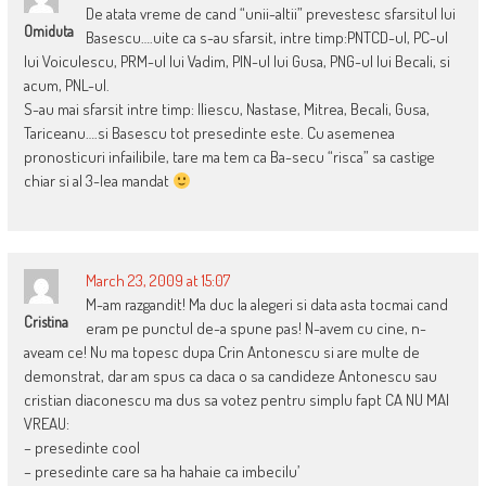
De atata vreme de cand “unii-altii” prevestesc sfarsitul lui
Omiduta
Basescu….uite ca s-au sfarsit, intre timp:PNTCD-ul, PC-ul
lui Voiculescu, PRM-ul lui Vadim, PIN-ul lui Gusa, PNG-ul lui Becali, si
acum, PNL-ul.
S-au mai sfarsit intre timp: Iliescu, Nastase, Mitrea, Becali, Gusa,
Tariceanu….si Basescu tot presedinte este. Cu asemenea
pronosticuri infailibile, tare ma tem ca Ba-secu “risca” sa castige
chiar si al 3-lea mandat
March 23, 2009 at 15:07
M-am razgandit! Ma duc la alegeri si data asta tocmai cand
Cristina
eram pe punctul de-a spune pas! N-avem cu cine, n-
aveam ce! Nu ma topesc dupa Crin Antonescu si are multe de
demonstrat, dar am spus ca daca o sa candideze Antonescu sau
cristian diaconescu ma dus sa votez pentru simplu fapt CA NU MAI
VREAU:
– presedinte cool
– presedinte care sa ha hahaie ca imbecilu’