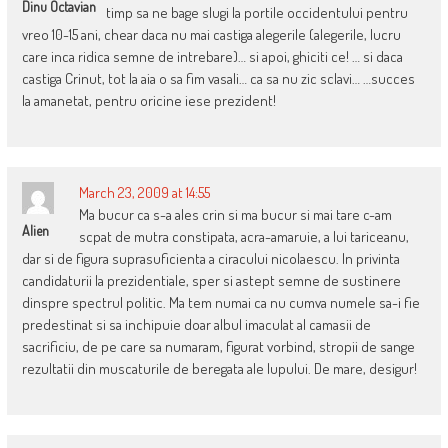
Dinu Octavian
timp sa ne bage slugi la portile occidentului pentru
vreo 10-15 ani, chear daca nu mai castiga alegerile (alegerile, lucru
care inca ridica semne de intrebare)… si apoi, ghiciti ce! … si daca
castiga Crinut, tot la aia o sa fim vasali… ca sa nu zic sclavi… …succes
la amanetat, pentru oricine iese prezident!
March 23, 2009 at 14:55
Ma bucur ca s-a ales crin si ma bucur si mai tare c-am
Alien
scpat de mutra constipata, acra-amaruie, a lui tariceanu,
dar si de figura suprasuficienta a ciracului nicolaescu. In privinta
candidaturii la prezidentiale, sper si astept semne de sustinere
dinspre spectrul politic. Ma tem numai ca nu cumva numele sa-i fie
predestinat si sa inchipuie doar albul imaculat al camasii de
sacrificiu, de pe care sa numaram, figurat vorbind, stropii de sange
rezultatii din muscaturile de beregata ale lupului. De mare, desigur!