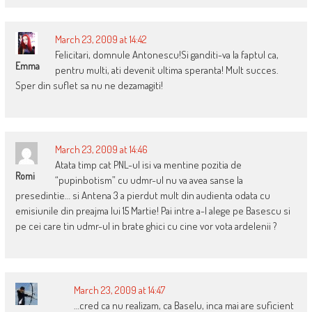
March 23, 2009 at 14:42
Felicitari, domnule Antonescu!Si ganditi-va la faptul ca,
Emma
pentru multi, ati devenit ultima speranta! Mult succes.
Sper din suflet sa nu ne dezamagiti!
March 23, 2009 at 14:46
Atata timp cat PNL-ul isi va mentine pozitia de
Romi
“pupinbotism” cu udmr-ul nu va avea sanse la
presedintie… si Antena 3 a pierdut mult din audienta odata cu
emisiunile din preajma lui 15 Martie! Pai intre a-l alege pe Basescu si
pe cei care tin udmr-ul in brate ghici cu cine vor vota ardelenii ?
March 23, 2009 at 14:47
…cred ca nu realizam, ca Baselu, inca mai are suficient