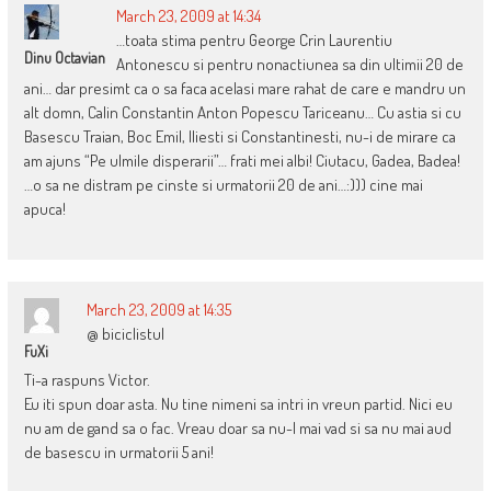
March 23, 2009 at 14:34
…toata stima pentru George Crin Laurentiu
Dinu Octavian
Antonescu si pentru nonactiunea sa din ultimii 20 de
ani… dar presimt ca o sa faca acelasi mare rahat de care e mandru un
alt domn, Calin Constantin Anton Popescu Tariceanu… Cu astia si cu
Basescu Traian, Boc Emil, Iliesti si Constantinesti, nu-i de mirare ca
am ajuns “Pe ulmile disperarii”… frati mei albi! Ciutacu, Gadea, Badea!
…o sa ne distram pe cinste si urmatorii 20 de ani…:))) cine mai
apuca!
March 23, 2009 at 14:35
@ biciclistul
FuXi
Ti-a raspuns Victor.
Eu iti spun doar asta. Nu tine nimeni sa intri in vreun partid. Nici eu
nu am de gand sa o fac. Vreau doar sa nu-l mai vad si sa nu mai aud
de basescu in urmatorii 5 ani!