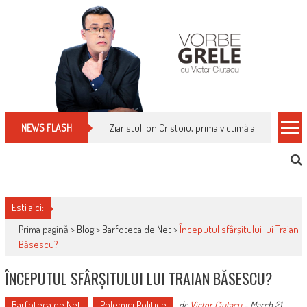
Skip
to
content
Ziaristul Ion Cristoiu, prima victimă a noi cenzuri 
NEWS FLASH
Esti aici:
Prima pagină >
Blog
>
Barfoteca de Net
>
Începutul sfârșitului lui Traian
Băsescu?
ÎNCEPUTUL SFÂRȘITULUI LUI TRAIAN BĂSESCU?
Barfoteca de Net
Polemici Politice
de
Victor Ciutacu
-
March 21,