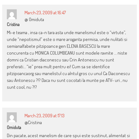
March 23, 2009 at 16:47
@ Omiduta
Cristina
Mi-e teama , insa ca-n tara asta unde manelismul este o “virtute”,
unde “nepotismul” este o mare aroganta permisa, unde nulitati si
semianalfabete pitzipoance gen ELENA BASESCU la mare
concurenta cu MONICA COLUMBEANU sunt modele ravnite … niste
domni ca Cristian diaconescu sau Crin Antonescu nu sunt
preferati… “ie” prea mult pentru ei! Cum sa se identifice
pitzipoancaorg sau manelistul cu alntul gros cu unul Ca Diaconescu
sau Antonescu ?!? Daca nu sunt cocotati la munte pe ATV- uri , nu
sunt cool, nu ?!?
March 23, 2009 at 17:13
@Cristina
Omiduta
Din pacate, acest manelism de care spui este sustinut, alimentat si