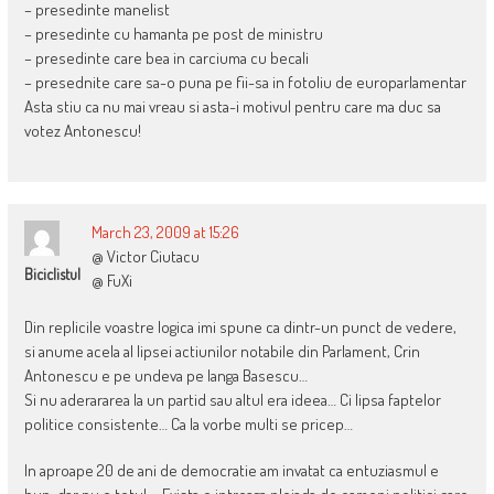
– presedinte manelist
– presedinte cu hamanta pe post de ministru
– presedinte care bea in carciuma cu becali
– presednite care sa-o puna pe fii-sa in fotoliu de europarlamentar
Asta stiu ca nu mai vreau si asta-i motivul pentru care ma duc sa
votez Antonescu!
March 23, 2009 at 15:26
@ Victor Ciutacu
Biciclistul
@ FuXi
Din replicile voastre logica imi spune ca dintr-un punct de vedere,
si anume acela al lipsei actiunilor notabile din Parlament, Crin
Antonescu e pe undeva pe langa Basescu…
Si nu aderararea la un partid sau altul era ideea… Ci lipsa faptelor
politice consistente… Ca la vorbe multi se pricep…
In aproape 20 de ani de democratie am invatat ca entuziasmul e