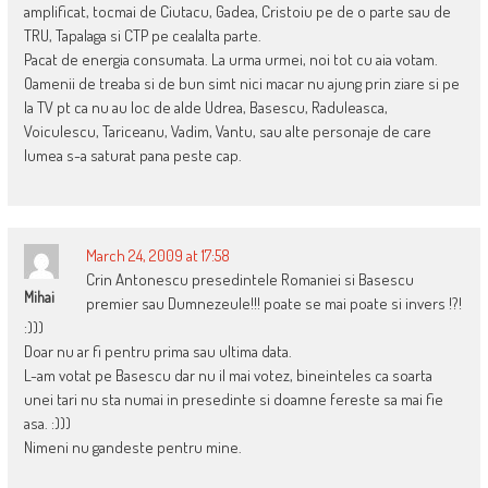
amplificat, tocmai de Ciutacu, Gadea, Cristoiu pe de o parte sau de
TRU, Tapalaga si CTP pe cealalta parte.
Pacat de energia consumata. La urma urmei, noi tot cu aia votam.
Oamenii de treaba si de bun simt nici macar nu ajung prin ziare si pe
la TV pt ca nu au loc de alde Udrea, Basescu, Raduleasca,
Voiculescu, Tariceanu, Vadim, Vantu, sau alte personaje de care
lumea s-a saturat pana peste cap.
March 24, 2009 at 17:58
Crin Antonescu presedintele Romaniei si Basescu
Mihai
premier sau Dumnezeule!!! poate se mai poate si invers !?!
:)))
Doar nu ar fi pentru prima sau ultima data.
L-am votat pe Basescu dar nu il mai votez, bineinteles ca soarta
unei tari nu sta numai in presedinte si doamne fereste sa mai fie
asa. :)))
Nimeni nu gandeste pentru mine.