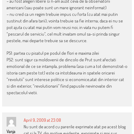
– au fost alegeri libere si n-am auzit ceva de la observatorii
americani (sau poate sunt un mare ignorant neinformat)
– nu cred ca un regim trebuie impus cu forta (cu atat mai putin
sustinut din afara tarii); vointa trebuie sa fie interna; daca ei nu se
pot ajuta cu atat mai putin vom reusi noi; in viata nu putem fi
“pescarul de serviciu”, cel mult invatam omul sa-si prinda singur
pestele, mai departe trebuie sa se descurce.
PS1: partea cu pisatul pe podul de flori e maxima zilei
PS2: sunt sigur ca moldovenii de dincolo de Prut sunt afectati
emotional de ce se intampla, problema (asa cum a tot demonstrat-o
istoria cam peste tot) este ca intotdeauna in spatele oricarei
“revolutii” sunt interese politice si economice,atat din interior cat
si din exterior, “revolutionarii” fiind papusile nevinovate din
spectacolul vietii.
April 9, 2009 at 23:08
Nu sunt de acord cu parerile exprimate atat pe acest blog
Vanja
cat si la TV, din motive evidente, exprimate si mai sus.