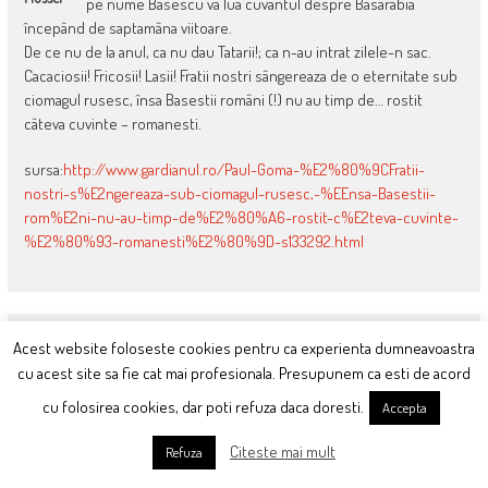
pe nume Basescu va lua cuvântul despre Basarabia
începând de saptamâna viitoare.
De ce nu de la anul, ca nu dau Tatarii!; ca n-au intrat zilele-n sac.
Cacaciosii! Fricosii! Lasii! Fratii nostri sângereaza de o eternitate sub
ciomagul rusesc, însa Basestii români (!) nu au timp de… rostit
câteva cuvinte – romanesti.
sursa:
http://www.gardianul.ro/Paul-Goma-%E2%80%9CFratii-
nostri-s%E2ngereaza-sub-ciomagul-rusesc,-%EEnsa-Basestii-
rom%E2ni-nu-au-timp-de%E2%80%A6-rostit-c%E2teva-cuvinte-
%E2%80%93-romanesti%E2%80%9D-s133292.html
April 15, 2009 at 02:48
Acest website foloseste cookies pentru ca experienta dumneavoastra
ciutacule, fa-ti mai repede emisunea aia la irealitatea! mai
cu acest site sa fie cat mai profesionala. Presupunem ca esti de acord
Costin
lasa internetul sa respire.
cu folosirea cookies, dar poti refuza daca doresti.
Accepta
PS. ciutacule, tu nu ai cap de opinii. nu stiu de cei care te citesc,
Citeste mai mult
Refuza
pentru ca eu am citit doar doua articole si iti promit ca nu voi mai
intra niciodata, dar iti spun iar: pt a avea opinii tu e nevoie de cap, un