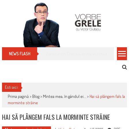
Skip
to
content
Cum îți schimbi, rapid, gratuit și eficient, furniz
NEWS FLASH
Esti aici:
Prima pagină >
Blog
>
Mintea mea, în gândul ei...
>
Hai să plângem fals la
morminte străine
HAI SĂ PLÂNGEM FALS LA MORMINTE STRĂINE