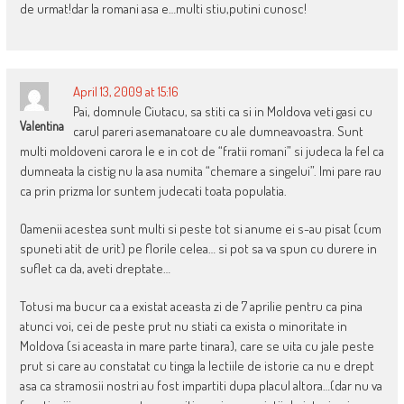
de urmat!dar la romani asa e…multi stiu,putini cunosc!
April 13, 2009 at 15:16
Pai, domnule Ciutacu, sa stiti ca si in Moldova veti gasi cu
Valentina
carul pareri asemanatoare cu ale dumneavoastra. Sunt
multi moldoveni carora le e in cot de “fratii romani” si judeca la fel ca
dumneata la cistig nu la asa numita “chemare a singelui”. Imi pare rau
ca prin prizma lor suntem judecati toata populatia.
Oamenii acestea sunt multi si peste tot si anume ei s-au pisat (cum
spuneti atit de urit) pe florile celea… si pot sa va spun cu durere in
suflet ca da, aveti dreptate…
Totusi ma bucur ca a existat aceasta zi de 7 aprilie pentru ca pina
atunci voi, cei de peste prut nu stiati ca exista o minoritate in
Moldova (si aceasta in mare parte tinara), care se uita cu jale peste
prut si care au constatat cu tinga la lectiile de istorie ca nu e drept
asa ca stramosii nostri au fost impartiti dupa placul altora…(dar nu va