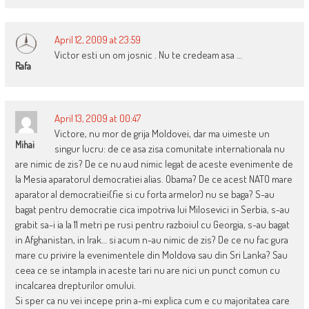
April 12, 2009 at 23:59
Victor esti un om josnic . Nu te credeam asa …
Rafa
April 13, 2009 at 00:47
Victore, nu mor de grija Moldovei, dar ma uimeste un
Mihai
singur lucru: de ce asa zisa comunitate internationala nu
are nimic de zis? De ce nu aud nimic legat de aceste evenimente de
la Mesia aparatorul democratiei alias. Obama? De ce acest NATO mare
aparator al democratiei(fie si cu forta armelor) nu se baga? S-au
bagat pentru democratie cica impotriva lui Milosevici in Serbia, s-au
grabit sa-i ia la 11 metri pe rusi pentru razboiul cu Georgia, s-au bagat
in Afghanistan, in Irak… si acum n-au nimic de zis? De ce nu fac gura
mare cu privire la evenimentele din Moldova sau din Sri Lanka? Sau
ceea ce se intampla in aceste tari nu are nici un punct comun cu
incalcarea drepturilor omului.
Si sper ca nu vei incepe prin a-mi explica cum e cu majoritatea care