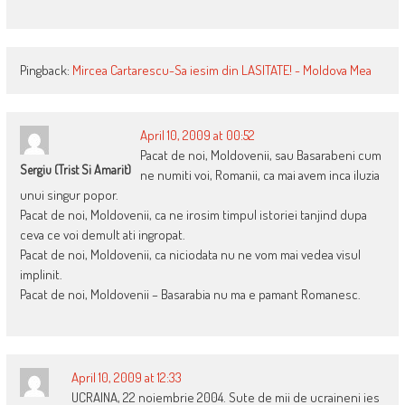
Pingback:
Mircea Cartarescu-Sa iesim din LASITATE! - Moldova Mea
April 10, 2009 at 00:52
Pacat de noi, Moldovenii, sau Basarabeni cum
Sergiu (trist Si Amarit)
ne numiti voi, Romanii, ca mai avem inca iluzia
unui singur popor.
Pacat de noi, Moldovenii, ca ne irosim timpul istoriei tanjind dupa
ceva ce voi demult ati ingropat.
Pacat de noi, Moldovenii, ca niciodata nu ne vom mai vedea visul
implinit.
Pacat de noi, Moldovenii – Basarabia nu ma e pamant Romanesc.
April 10, 2009 at 12:33
UCRAINA, 22 noiembrie 2004. Sute de mii de ucraineni ies