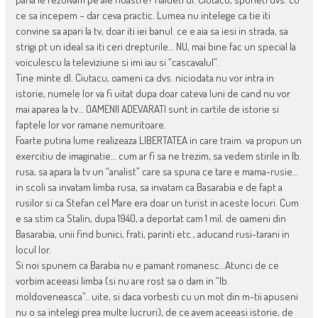
ce sa incepem – dar ceva practic. Lumea nu intelege ca tie iti
convine sa apari la tv, doar iti iei banul. ce e aia sa iesi in strada, sa
strigi pt un ideal sa iti ceri drepturile… NU, mai bine fac un special la
voiculescu la televiziune si imi iau si “cascavalul”.
Tine minte dl. Ciutacu, oameni ca dvs. niciodata nu vor intra in
istorie, numele lor va fi uitat dupa doar cateva luni de cand nu vor
mai aparea la tv… OAMENII ADEVARATI sunt in cartile de istorie si
faptele lor vor ramane nemuritoare.
Foarte putina lume realizeaza LIBERTATEA in care traim. va propun un
exercitiu de imaginatie… cum ar fi sa ne trezim, sa vedem stirile in lb.
rusa, sa apara la tv un “analist” care sa spuna ce tare e mama-rusie…
in scoli sa invatam limba rusa, sa invatam ca Basarabia e de fapt a
rusilor si ca Stefan cel Mare era doar un turist in aceste locuri. Cum
e sa stim ca Stalin, dupa 1940, a deportat cam 1 mil. de oameni din
Basarabia, unii find bunici, frati, parinti etc., aducand rusi-tarani in
locul lor.
Si noi spunem ca Barabia nu e pamant romanesc…Atunci de ce
vorbim aceeasi limba (si nu are rost sa o dam in “lb.
moldoveneasca”.. uite, si daca vorbesti cu un mot din m-tii apuseni
nu o sa intelegi prea multe lucruri), de ce avem aceeasi istorie, de