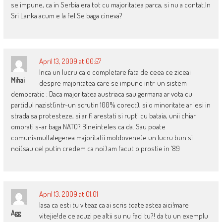
se impune, ca in Serbia era tot cu majoritatea parca, si nu a contat.In
Sri Lanka acum e la fel.Se baga cineva?
April 13, 2009 at 00:57
Inca un lucru ca o completare fata de ceea ce ziceai
Mihai
despre majoritatea care se impune intr-un sistem
democratic : Daca majoritatea austriaca sau germana ar vota cu
partidul nazist(intr-un scrutin 100% corect), si o minoritate ar iesi in
strada sa protesteze, si ar fi arestati si rupti cu bataia, unii chiar
omorati s-ar baga NATO? Bineinteles ca da. Sau poate
comunismul(alegerea majoritatii moldovene)e un lucru bun si
noi(sau cel putin credem ca noi) am facut o prostie in ’89
April 13, 2009 at 01:01
lasa ca esti tu viteaz ca ai scris toate astea aici!mare
Agg
vitejie!de ce acuzi pe altii su nu faci tu?! da tu un exemplu