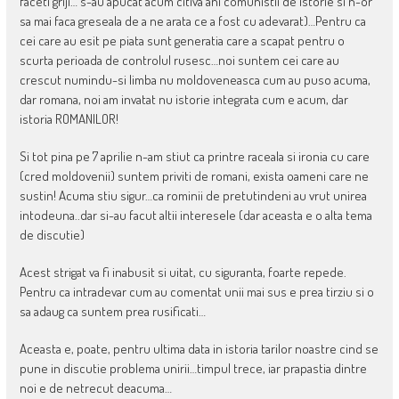
faceti griji… s-au apucat acum citiva ani comunistii de istorie si n-or
sa mai faca greseala de a ne arata ce a fost cu adevarat)…Pentru ca
cei care au esit pe piata sunt generatia care a scapat pentru o
scurta perioada de controlul rusesc…noi suntem cei care au
crescut numindu-si limba nu moldoveneasca cum au puso acuma,
dar romana, noi am invatat nu istorie integrata cum e acum, dar
istoria ROMANILOR!
Si tot pina pe 7 aprilie n-am stiut ca printre raceala si ironia cu care
(cred moldovenii) suntem priviti de romani, exista oameni care ne
sustin! Acuma stiu sigur…ca rominii de pretutindeni au vrut unirea
intodeuna..dar si-au facut altii interesele (dar aceasta e o alta tema
de discutie)
Acest strigat va fi inabusit si uitat, cu siguranta, foarte repede.
Pentru ca intradevar cum au comentat unii mai sus e prea tirziu si o
sa adaug ca suntem prea rusificati…
Aceasta e, poate, pentru ultima data in istoria tarilor noastre cind se
pune in discutie problema unirii…timpul trece, iar prapastia dintre
noi e de netrecut deacuma…