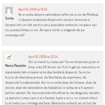
April 10, 2009 at 19:35
Nu e vorba despre nationalism ieftin vis-a-vis de Moldova
Sorina
ci despre incalcarea drepturilor omului, minciuna si
teroare intr-un stat vecin a carui populatie vorbeste, ne place sau
nu, aceeasi limba cu noi. Ati vazut stirile si imaginile de pe
unimedia.md?
April 10, 2009 at 22:24
Stii ce meriti tu ciutacule? Sa ne intoarcem putin in
Marius Paraschiv
timp, vreo 20 de ani, sa-l futi in gat pe ceausescu in
materialele tale si maine sa te dea familia la disparuti. Sa nu te
bucuri de libertatea presei, de libertatea de exprimare, de
drepturile fundamentale. Aici nu e vorba doar de foloase, doar de
istorie, doar de nationalism de fatada! aici e vorba de a fi oameni
pentru oameni. Nu ma surprinde atitudinea ta, ma dezgusta, mai ales
ca ziaristul ciutacu are si el o familie, lupta si el cu un sistem infect…
tu ar trebui sa-i intelegi mai bine. Baieteste vorbind, aici ai fost de