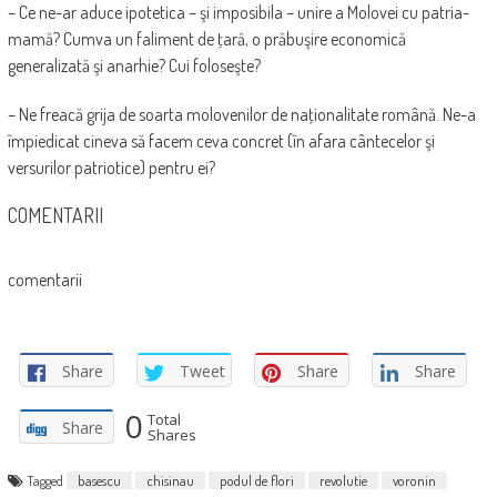
– Ce ne-ar aduce ipotetica – şi imposibila – unire a Molovei cu patria-
mamă? Cumva un faliment de ţară, o prăbuşire economică
generalizată şi anarhie? Cui foloseşte?
– Ne freacă grija de soarta molovenilor de naţionalitate română. Ne-a
împiedicat cineva să facem ceva concret (în afara cântecelor şi
versurilor patriotice) pentru ei?
COMENTARII
comentarii
Share
Tweet
Share
Share
0
Total
Share
Shares
Tagged
basescu
chisinau
podul de flori
revolutie
voronin