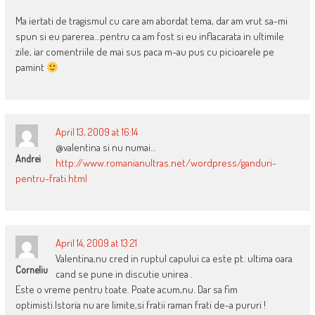
Ma iertati de tragismul cu care am abordat tema, dar am vrut sa-mi
spun si eu parerea…pentru ca am fost si eu inflacarata in ultimile
zile, iar comentriile de mai sus paca m-au pus cu picioarele pe
pamint
April 13, 2009 at 16:14
@valentina si nu numai…
Andrei
http://www.romanianultras.net/wordpress/ganduri-
pentru-frati.html
April 14, 2009 at 13:21
Valentina,nu cred in ruptul capului ca este pt. ultima oara
Corneliu
cand se pune in discutie unirea .
Este o vreme pentru toate. Poate acum,nu. Dar sa fim
optimisti.Istoria nu are limite,si fratii raman frati de-a pururi !