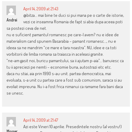
April 14, 2009 at 21:43
@bitza… mai bine te duci si pui mana pe o carte de istorie,
Andrei
vezi ce inseamna Romania de fapt si abia dupa aceea poti
sa postezi ceva de net.
nu e suficient pamantul romanesc pe care-l avem? nu e idee de
materialism cand spunem Basarabia – pamant romanesc…, nu e
ideea sa ne mandrim “ce mare e tara noastra”. NU, idee e ca toti
vorbitorii de limba romana sa traiasca in aceleasi granite.
“ne-am gasit noi, buricu pamantului, sa ii ajutam p-aia”… banuiesc ca
tu ii apreciezi pe nemti – economie buna, autostrazi etc etc.
daca nu stiai, aia prin 1990 s-au unit. partea democratica, mai
evoluata, s-a unit cu partea care a fost sub comunism, saraca si au
evoliat impreuna. Nu i-a fost frica nimanui ca ramame fara bani daca
se unesc.
April 14, 2009 at 21:47
Azi este Vineri 10 aprilie. Presedintele nostru (al vostru!)
Mosser