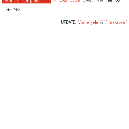
Mintea mea, în gândul ei...
285
de
Victor Ciutacu
-
April 7, 2009
11763
UPDATE:
“Vorbe grele”
&
“Sinteza zilei”