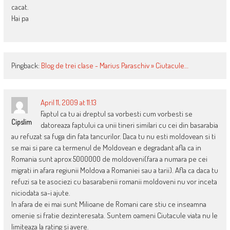
cacat.
Hai pa
Pingback:
Blog de trei clase - Marius Paraschiv » Ciutacule…
April 11, 2009 at 11:13
Faptul ca tu ai dreptul sa vorbesti cum vorbesti se
Cipslim
datoreaza faptului ca unii tineri similari cu cei din basarabia
au refuzat sa fuga din fata tancurilor. Daca tu nu esti moldovean si ti
se mai si pare ca termenul de Moldovean e degradant afla ca in
Romania sunt aprox 5000000 de moldoveni(fara a numara pe cei
migrati in afara regiunii Moldova a Romaniei sau a tarii). Afla ca daca tu
refuzi sa te asociezi cu basarabenii romanii moldoveni nu vor inceta
niciodata sa-i ajute.
In afara de ei mai sunt Milioane de Romani care stiu ce inseamna
omenie si fratie dezinteresata. Suntem oameni Ciutacule viata nu le
limiteaza la rating si avere.