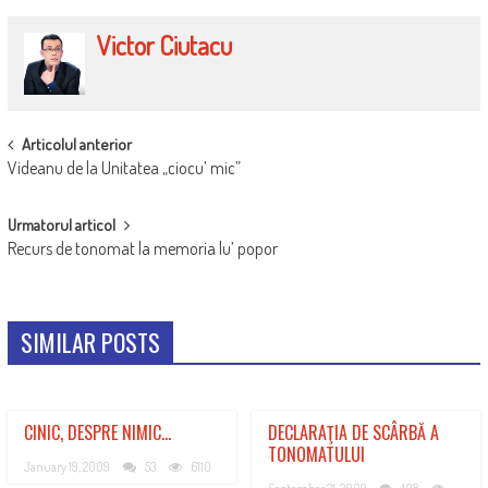
Victor Ciutacu
POST
Articolul anterior
Videanu de la Unitatea „ciocu’ mic”
NAVIGATION
Urmatorul articol
Recurs de tonomat la memoria lu’ popor
SIMILAR POSTS
CINIC, DESPRE NIMIC…
DECLARAŢIA DE SCÂRBĂ A
TONOMATULUI
January 19, 2009
53
6110