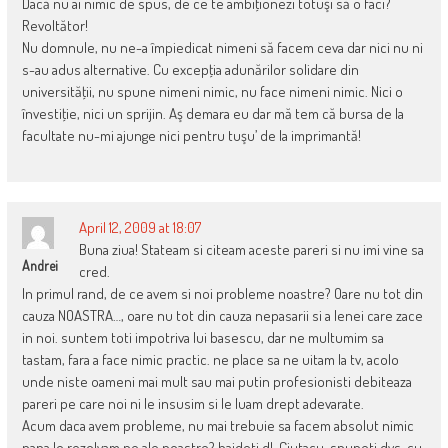
Dacă nu ai nimic de spus, de ce te ambiţionezi totuşi să o faci?
Revoltător!
Nu domnule, nu ne-a împiedicat nimeni să facem ceva dar nici nu ni
s-au adus alternative. Cu excepţia adunărilor solidare din
universităţii, nu spune nimeni nimic, nu face nimeni nimic. Nici o
învestiţie, nici un sprijin. Aş demara eu dar mă tem că bursa de la
facultate nu-mi ajunge nici pentru tuşu’ de la imprimantă!
April 12, 2009 at 18:07
Buna ziua! Stateam si citeam aceste pareri si nu imi vine sa
Andrei
cred.
In primul rand, de ce avem si noi probleme noastre? Oare nu tot din
cauza NOASTRA…, oare nu tot din cauza nepasarii si a lenei care zace
in noi. suntem toti impotriva lui basescu, dar ne multumim sa
tastam, fara a face nimic practic. ne place sa ne uitam la tv, acolo
unde niste oameni mai mult sau mai putin profesionisti debiteaza
pareri pe care noi ni le insusim si le luam drept adevarate.
Acum daca avem probleme, nu mai trebuie sa facem absolut nimic
pana le rezolvam pe ale noastre? haideti dl. Ciutacu, spuneti dvs. cu