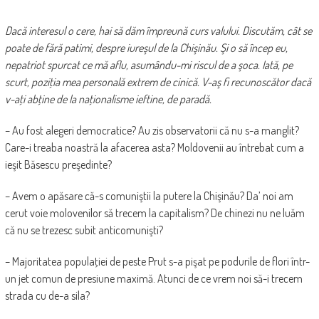
Dacă interesul o cere, hai să dăm împreună curs valului. Discutăm, cât se
poate de fără patimi, despre iureşul de la Chişinău. Şi o să încep eu,
nepatriot spurcat ce mă aflu, asumându-mi riscul de a şoca. Iată, pe
scurt, poziţia mea personală extrem de cinică. V-aş fi recunoscător dacă
v-aţi abţine de la naţionalisme ieftine, de paradă.
– Au fost alegeri democratice? Au zis observatorii că nu s-a manglit?
Care-i treaba noastră la afacerea asta? Moldovenii au întrebat cum a
ieşit Băsescu preşedinte?
– Avem o apăsare că-s comuniştii la putere la Chişinău? Da’ noi am
cerut voie molovenilor să trecem la capitalism? De chinezi nu ne luăm
că nu se trezesc subit anticomunişti?
– Majoritatea populaţiei de peste Prut s-a pişat pe podurile de flori într-
un jet comun de presiune maximă. Atunci de ce vrem noi să-i trecem
strada cu de-a sila?