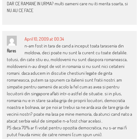
DAR CE RAMANE IN URMA? multi oameni care nu iti merita soarta, si
NU AU CE FACE
April 10, 2009 at 00:34
n-am fost in tara de cand a inceput toata tarasenia din
Rares
moldova, deci poate nu sunt la curent cu toate detaliile.
totusi, din cate stiu eu, moldovenii nu sunt diaspora romaneasca,
moldovenii n-au drept de vot in romania si nu sunt nici cetateni
romani. daca aducem in discutie chestiuni legate de ginta
romaneasca, putem sa spunem ca italienii sunt fratii nostri. am
simpatie pentru oamenii de acolo la fel cum as avea si pentru
locuitorii din singapore aflati intr-o astfel de situatie. si in plus,
romania nu e in stare sa aiba grija de proprii locuitori, democratia
noastra e bolnava, iar pe noi ar trebui sa ne arda asa de tare grija de
vecinii nostri? poate ma lasa pe mine memoria, da atunci cand nato a
atacat serbia valul de simpatie n-a fost chiar acelasi..
PS daca 70% ar fi votat pentru opozitia democratica, nu s-ar mai fi
putut frauda nimic de catre nimeni (cum spun unii).