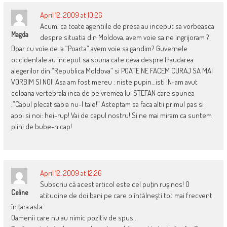
April 12, 2009 at 10:26
Acum, ca toate agentiile de presa au inceput sa vorbeasca
Magda
despre situatia din Moldova, avem voie sa ne ingrijoram ?
Doar cu voie de la “Poarta” avem voie sa gandim? Guvernele
occidentale au inceput sa spuna cate ceva despre fraudarea
alegerilor din “Republica Moldova” si POATE NE FACEM CURAJ SA MAI
VORBIM SI NOI! Asa am fost mereu : niste pupin…isti !N-am avut
coloana vertebrala inca de pe vremea lui STEFAN care spunea
;”Capul plecat sabia nu-l taie!” Asteptam sa faca altii primul pas si
apoi si noi: hei-rup! Vai de capul nostru! Si ne mai miram ca suntem
plini de bube-n cap!
April 12, 2009 at 12:26
Subscriu că acest articol este cel puţin ruşinos! O
Celine
atitudine de doi bani pe care o întălneşti tot mai frecvent
în ţara asta.
Oamenii care nu au nimic pozitiv de spus..