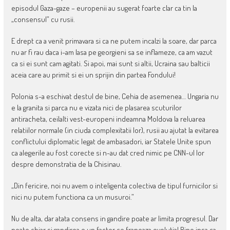
episodul Gaza-gaze – europenii au sugerat foarte clar ca tin la
„consensul” cu rusii.
E drept ca a venit primavara si ca ne putem incalzi la soare, dar parca
nu ar fi rau daca i-am lasa pe georgieni sa se inflameze, ca am vazut
ca si ei sunt cam agitati. Si apoi, mai sunt si altii, Ucraina sau balticii
aceia care au primit si ei un sprijin din partea Fondului!
Polonia s-a eschivat destul de bine, Cehia de asemenea… Ungaria nu
e la granita si parca nu e vizata nici de plasarea scuturilor
antiracheta, ceilalti vest-europeni indeamna Moldova la reluarea
relatiilor normale (in ciuda complexitatii lor), rusii au ajutat la evitarea
conflictului diplomatic legat de ambasadori, iar Statele Unite spun
ca alegerile au fost corecte si n-au dat cred nimic pe CNN-ul lor
despre demonstratia de la Chisinau.
„Din fericire, noi nu avem o inteligenta colectiva de tipul furnicilor si
nici nu putem functiona ca un musuroi.”
Nu de alta, dar atata consens in gandire poate ar limita progresul. Dar
poate chiar si gandirea e un factor ce franeaza evolutia! Bine insa ca