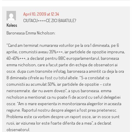
April 10, 2009 at 12:34
CIUTACU++++CE ZICI BAIATULE?
Koleos
Baroneasa Emma Nicholson:
“Cand am terminat numararea voturilor pe la ora 1 dimineata, pe 6
aprilie, comunistii aveau 35%+++, iar partidele de opozitie impreuna,
40-45%+++, a declarat pentru BBC europarlamentarul, baroneasa
emma nicholson, care a facut parte din echipa de observatori ai
osce. dupa cum transmite infotag, baroneasa a amintit ca deja la ora
8 dimineata cifrele au fost cu totul altele. “S-a constatat ca
comunistii au acumulat 50%, iar partidele de opozitie – cote
neinsemnate. dar nu avem dovezi”, a spus baroneasa. emma
nicholson a mentionat ca nu poate fi de acord cu seful delegatiei
osce. “Am o mare experienta in monitorizarea alegerilor in aceasta
regiune. Raportul nostru despre alegeri a fost prea prietenesc.
Problema este ca vorbim despre un raport osce, iar in osce sunt
rusii, iar viziunea lor este foarte diferita de a mea”, a declarat
observatorul.