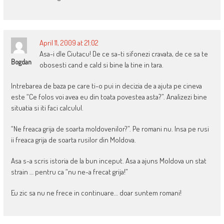
April 11, 2009 at 21:02
Asa-i dle Ciutacu! De ce sa-ti sifonezi cravata, de ce sa te
Bogdan
obosesti cand e cald si bine la tine in tara.
Intrebarea de baza pe care ti-o pui in decizia de a ajuta pe cineva
este “Ce folos voi avea eu din toata povestea asta?”. Analizezi bine
situatia si iti faci calculul.
“Ne freaca grija de soarta moldovenilor?”. Pe romani nu. Insa pe rusi
ii freaca grija de soarta rusilor din Moldova.
Asa s-a scris istoria de la bun inceput. Asa a ajuns Moldova un stat
strain … pentru ca “nu ne-a frecat grija!”
Eu zic sa nu ne frece in continuare… doar suntem romani!