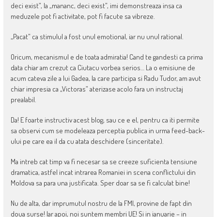
deci exist”, la „mananc, deci exist”, imi demonstreaza insa ca
meduzele pot fi activitate, pot fi facute sa vibreze.
„Pacat” ca stimulul a fost unul emotional, iar nu unul rational.
Oricum, mecanismul e de toata admiratia! Cand te gandesti ca prima
data chiar am crezut ca Ciutacu vorbea serios… La o emisiune de
acum cateva zile a lui Gadea, la care participa si Radu Tudor, am avut
chiar impresia ca „Victoras” aterizase acolo fara un instructaj
prealabil.
Da! E foarte instructiv acest blog, sau ce e el, pentru ca iti permite
sa observi cum se modeleaza perceptia publica in urma feed-back-
ului pe care ea il da cu atata deschidere (sinceritate).
Ma intreb cat timp va fi necesar sa se creeze suficienta tensiune
dramatica, astfel incat intrarea Romaniei in scena conflictului din
Moldova sa para una justificata. Sper doar sa se fi calculat bine!
Nu de alta, dar imprumutul nostru de la FMI, provine de fapt din
doua surse! Iar apoi, noi suntem membri UE! Si in ianuarie – in