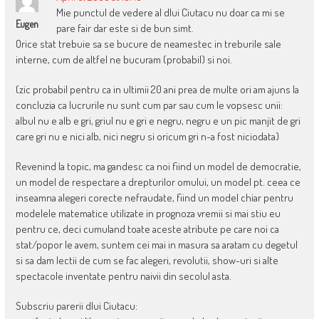
Mie punctul de vedere al dlui Ciutacu nu doar ca mi se
Eugen
pare fair dar este si de bun simt.
Orice stat trebuie sa se bucure de neamestec in treburile sale
interne, cum de altfel ne bucuram (probabil) si noi.
(zic probabil pentru ca in ultimii 20 ani prea de multe ori am ajuns la
concluzia ca lucrurile nu sunt cum par sau cum le vopsesc unii:
albul nu e alb e gri, griul nu e gri e negru, negru e un pic manjit de gri
care gri nu e nici alb, nici negru si oricum gri n-a fost niciodata)
Revenind la topic, ma gandesc ca noi fiind un model de democratie,
un model de respectare a drepturilor omului, un model pt. ceea ce
inseamna alegeri corecte nefraudate, fiind un model chiar pentru
modelele matematice utilizate in prognoza vremii si mai stiu eu
pentru ce, deci cumuland toate aceste atribute pe care noi ca
stat/popor le avem, suntem cei mai in masura sa aratam cu degetul
si sa dam lectii de cum se fac alegeri, revolutii, show-uri si alte
spectacole inventate pentru naivii din secolul asta.
Subscriu parerii dlui Ciutacu: