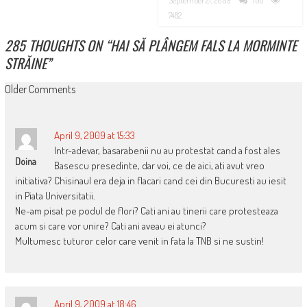
September 21, 2009
108
7482
285 THOUGHTS ON “
HAI SĂ PLÂNGEM FALS LA MORMINTE
STRĂINE
”
COMMENT
Older Comments
NAVIGATION
April 9, 2009 at 15:33
Intr-adevar, basarabenii nu au protestat cand a fost ales
Doina
Basescu presedinte, dar voi, ce de aici, ati avut vreo
initiativa? Chisinaul era deja in flacari cand cei din Bucuresti au iesit
in Piata Universitatii.
Ne-am pisat pe podul de flori? Cati ani au tinerii care protesteaza
acum si care vor unire? Cati ani aveau ei atunci?
Multumesc tuturor celor care venit in fata la TNB si ne sustin!
April 9, 2009 at 18:46