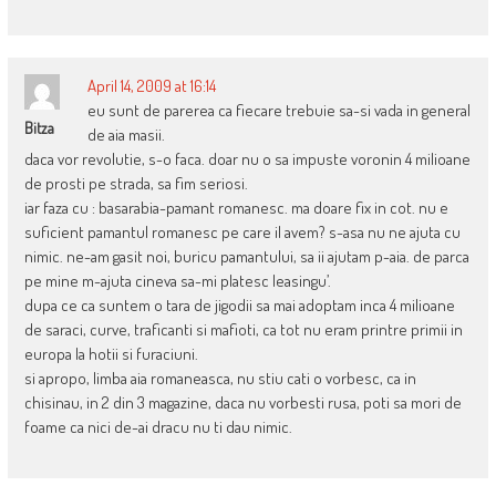
April 14, 2009 at 16:14
eu sunt de parerea ca fiecare trebuie sa-si vada in general
Bitza
de aia masii.
daca vor revolutie, s-o faca. doar nu o sa impuste voronin 4 milioane
de prosti pe strada, sa fim seriosi.
iar faza cu : basarabia-pamant romanesc. ma doare fix in cot. nu e
suficient pamantul romanesc pe care il avem? s-asa nu ne ajuta cu
nimic. ne-am gasit noi, buricu pamantului, sa ii ajutam p-aia. de parca
pe mine m-ajuta cineva sa-mi platesc leasingu’.
dupa ce ca suntem o tara de jigodii sa mai adoptam inca 4 milioane
de saraci, curve, traficanti si mafioti, ca tot nu eram printre primii in
europa la hotii si furaciuni.
si apropo, limba aia romaneasca, nu stiu cati o vorbesc, ca in
chisinau, in 2 din 3 magazine, daca nu vorbesti rusa, poti sa mori de
foame ca nici de-ai dracu nu ti dau nimic.