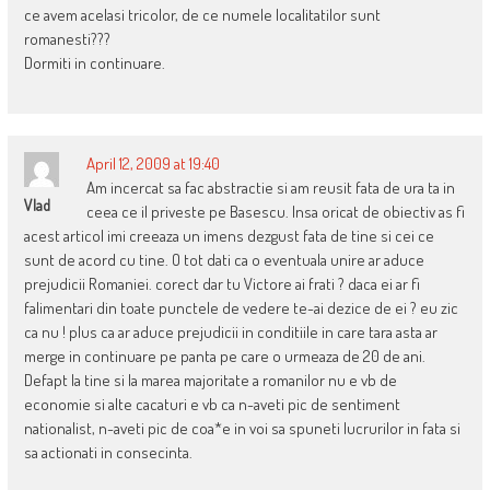
ce avem acelasi tricolor, de ce numele localitatilor sunt
romanesti???
Dormiti in continuare.
April 12, 2009 at 19:40
Am incercat sa fac abstractie si am reusit fata de ura ta in
Vlad
ceea ce il priveste pe Basescu. Insa oricat de obiectiv as fi
acest articol imi creeaza un imens dezgust fata de tine si cei ce
sunt de acord cu tine. O tot dati ca o eventuala unire ar aduce
prejudicii Romaniei. corect dar tu Victore ai frati ? daca ei ar fi
falimentari din toate punctele de vedere te-ai dezice de ei ? eu zic
ca nu ! plus ca ar aduce prejudicii in conditiile in care tara asta ar
merge in continuare pe panta pe care o urmeaza de 20 de ani.
Defapt la tine si la marea majoritate a romanilor nu e vb de
economie si alte cacaturi e vb ca n-aveti pic de sentiment
nationalist, n-aveti pic de coa*e in voi sa spuneti lucrurilor in fata si
sa actionati in consecinta.