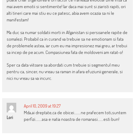
mai avem emotii si sentimente! Iar daca mai sunt si ziaristi rapiti, ori
alti tineri care mai stiu eu ce patesc, abia avem ocazia sa ni le
manifestam!
Ma duc sa numar soldatii morti in Afganistan si persoanele rapite de
somalezi. Probabil ca in curand va trebuie sa ne emotionam si fata
de problemele astea, iar cum eu ma impresionez mai greu, ar trebui
sa incep de pe acum. Compasiunea fata de moldoveni am ratat-o!
Sper ca data viitoare sa abordati cum trebuie si segmentul meu
pentru ca, sincer, nu vreau sa raman in afara efuziunii generale, si
nici nu vreau sa va incurc.
April 10, 2009 at 19:27
Mda,ai dreptate,ca de obicei……..ne prafecem toti,suntem
Lori
perfizi……..asa e natia noastra de romanasi…….esti bun!