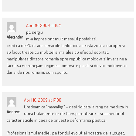
April 10, 2009 at 14:41
pt. sergiu
Alexander
m-a impresiont mult mesajul postat azi.
cred ca de 20 da ani, serviciile tarilor din aceasta zona a europei si
au facut treaba cu mult zel si mai ales cu efectul scontat.
manipularea dinspre romania spre republica moldova si invers ne a
facut sa ne renegam originea comuna. e pacat si de voi, moldovenii
dar si de noi, romanii, cum spui tu.
April 10, 2009 at 17:08
Credeam ca “mamaliga” – desi ridicata la rang de meduza in
Andreea
urma tratamentelor de transparentizare – si-a mentinut
caracteristicile in ceea ce priveste deformarea plastica.
Profesionalismul mediei, pe fondul evolutiei noastre de la „cuget,