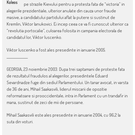
Koleos
pe strazile Kievului pentru a protesta fata de “victoria” in
alegerile prezidentiale, ulterior anulate din cauza unor fraude
masive, a candidatului partidului aflat la putere si sustinut de
Kremlin, Viktor Ianukovici. Ei incep ceea ce va fi cunoscut ulterior ca
“revolutia portocalie”, culoarea folosita in campania electorala de
candidatul lor, Viktor Iuscenko.
Viktor Iuscenko a fost ales presedinte in ianuarie 2005.
______________
GEORGIA, 23 noiembrie 2003. Dupa trei saptamani de proteste fata
de rezultatul fraudulos al alegerilor, presedintele Eduard
Sevardnadze fuge din sediul Parlamentului. Un tanar avocat, in varsta
de 36 de ani, Mihail Saakasvili, liderul miscarii de opozitie
reformatoare si prooccidentale, intra in Parlament cu un trandafir in
mana, sustinut de zeci de mii de persoane.
Mihail Saakasvili este ales presedinte in ianuarie 2004, cu 96,2 la
suta din voturi.