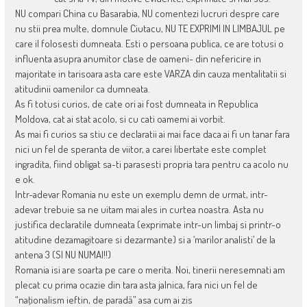
NU compari China cu Basarabia, NU comentezi lucruri despre care
nu stii prea multe, domnule Ciutacu, NU TE EXPRIMI IN LIMBAJUL pe
care il folosesti dumneata. Esti o persoana publica, ce are totusi o
influenta asupra anumitor clase de oameni- din nefericire in
majoritate in tarisoara asta care este VARZA din cauza mentalitatii si
atitudinii oamenilor ca dumneata.
As fi totusi curios, de cate ori ai fost dumneata in Republica
Moldova, cat ai stat acolo, si cu cati oamemi ai vorbit.
As mai fi curios sa stiu ce declaratii ai mai face daca ai fi un tanar fara
nici un fel de speranta de viitor, a carei libertate este complet
ingradita, fiind obligat sa-ti parasesti propria tara pentru ca acolo nu
e ok.
Intr-adevar Romania nu este un exemplu demn de urmat, intr-
adevar trebuie sa ne uitam mai ales in curtea noastra. Asta nu
justifica declaratile dumneata (exprimate intr-un limbaj si printr-o
atitudine dezamagitoare si dezarmante) si a ‘marilor analisti’ de la
antena 3 (SI NU NUMAI!!)
Romania isi are soarta pe care o merita. Noi, tinerii neresemnati am
plecat cu prima ocazie din tara asta jalnica, fara nici un fel de
“naţionalism ieftin, de paradă” asa cum ai zis