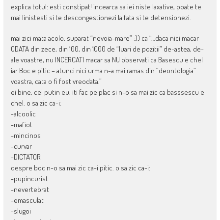
explica totul: esti constipat! incearca sa iei niste laxative, poate te
mai linistesti si te descongestionezi la fata si te detensionezi.
mai zici mata acolo, suparat “nevoia-mare” :)) ca “…daca nici macar
ODATA din zece, din 100, din 1000 de “luari de pozitii” de-astea, de-
ale voastre, nu INCERCATI macar sa NU observati ca Basescu e chel
iar Boc e pitic – atunci nici urma n-a mai ramas din “deontologia”
voastra, cata o fi fost vreodata.”
ei bine, cel putin eu, iti fac pe plac si n-o sa mai zic ca basssescu e
chel. o sa zic ca-i:
-alcoolic
-mafiot
-mincinos
-curvar
-DICTATOR
despre boc n-o sa mai zic ca-i pitic. o sa zic ca-i:
-pupincurist
-nevertebrat
-emasculat
-slugoi