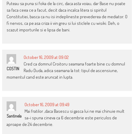
Puteau sa puna si foka de la circ, daca asta voiau, dar Base nu poate
sa faca ceea ce a facut, decit daca incalca litera si spiritul
Constitutiei, basca ca nu isi indeplineste prevederea de mediator. O
fi nervos, ca pe asa criza ii vin greu si lui sticlele cu wisiki. Deh, o
scazut importurile si e lipsa de bani.
October 16, 2009 at 09:02
Cred ca domnul Croitoru seamana foarte bine cu domnul
COSTIN
Radu Duda, adica seamana la tot: tipul de ascensiune,
momentul cand este aruncat in lupta.
October 16, 2009 at 09:49
Mai fratilor ,daca Basescu si gasca lui ne mai chinuie mult
Santinela
sa-i spuna cineva ca 6 decembrie este periculos de
aproape de 24 decembrie.