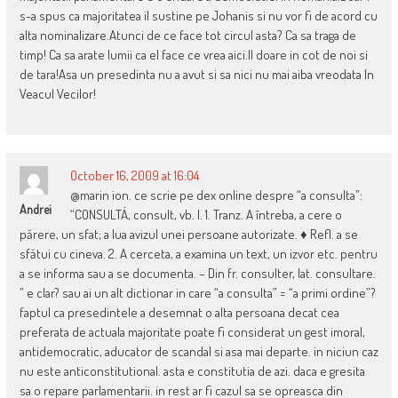
s-a spus ca majoritatea il sustine pe Johanis si nu vor fi de acord cu
alta nominalizare.Atunci de ce face tot circul asta? Ca sa traga de
timp! Ca sa arate lumii ca el face ce vrea aici.Il doare in cot de noi si
de tara!Asa un presedinta nu a avut si sa nici nu mai aiba vreodata In
Veacul Vecilor!
October 16, 2009 at 16:04
@marin ion. ce scrie pe dex online despre “a consulta”:
Andrei
“CONSULTÁ, consult, vb. I. 1. Tranz. A întreba, a cere o
părere, un sfat; a lua avizul unei persoane autorizate. ♦ Refl. a se
sfătui cu cineva. 2. A cerceta, a examina un text, un izvor etc. pentru
a se informa sau a se documenta. – Din fr. consulter, lat. consultare.
” e clar? sau ai un alt dictionar in care “a consulta” = “a primi ordine”?
faptul ca presedintele a desemnat o alta persoana decat cea
preferata de actuala majoritate poate fi considerat un gest imoral,
antidemocratic, aducator de scandal si asa mai departe. in niciun caz
nu este anticonstitutional. asta e constitutia de azi. daca e gresita
sa o repare parlamentarii. in rest ar fi cazul sa se opreasca din