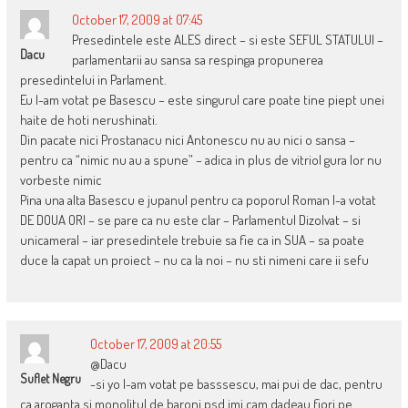
October 17, 2009 at 07:45
Presedintele este ALES direct – si este SEFUL STATULUI –
Dacu
parlamentarii au sansa sa respinga propunerea
presedintelui in Parlament.
Eu l-am votat pe Basescu – este singurul care poate tine piept unei
haite de hoti nerushinati.
Din pacate nici Prostanacu nici Antonescu nu au nici o sansa –
pentru ca “nimic nu au a spune” – adica in plus de vitriol gura lor nu
vorbeste nimic
Pina una alta Basescu e jupanul pentru ca poporul Roman l-a votat
DE DOUA ORI – se pare ca nu este clar – Parlamentul Dizolvat – si
unicameral – iar presedintele trebuie sa fie ca in SUA – sa poate
duce la capat un proiect – nu ca la noi – nu sti nimeni care ii sefu
October 17, 2009 at 20:55
@Dacu
Suflet Negru
-si yo l-am votat pe basssescu, mai pui de dac, pentru
ca aroganta si monolitul de baroni psd imi cam dadeau fiori pe