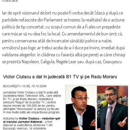
Iar de oprit vizionarul de birt nu poate fi vorba decât (dacă şi după ce
partidele nefasciste din Parlament se trezesc la realitate) de o acţiune
politică de tip concertat, cu scopul comun de a fi ales un preşedinte
care măcar să nu dea foc la local. Cu amendamentul de bun simţ că,
pentru conservarea atât de încercatei sănătăţii psihice a naţiei,
următorul pas logic ar trebui acela de a-l duce pe învins, imediat după
validarea alegerilor, în clădirea cu faianţă albă pe pereţi ai cărei chiriaşi
se prezintă Napoleon, Caligula, Regele Lear sau, după caz, Ceauşescu.