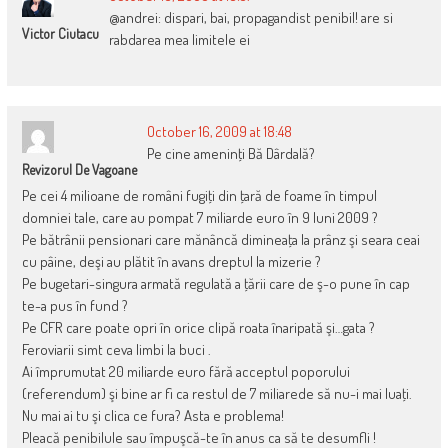
@andrei: dispari, bai, propagandist penibil! are si
Victor Ciutacu
rabdarea mea limitele ei
October 16, 2009 at 18:48
Pe cine ameninţi Bă Dârdală?
Revizorul De Vagoane
Pe cei 4 milioane de români fugiţi din ţară de foame în timpul
domniei tale, care au pompat 7 miliarde euro în 9 luni 2009 ?
Pe bătrânii pensionari care mănâncă dimineaţa la prânz şi seara ceai
cu pâine, deşi au plătit în avans dreptul la mizerie ?
Pe bugetari-singura armată regulată a ţării care de ş-o pune în cap
te-a pus în fund ?
Pe CFR care poate opri în orice clipă roata înaripată şi…gata ?
Feroviarii simt ceva limbi la buci .
Ai împrumutat 20 miliarde euro fără acceptul poporului
(referendum) şi bine ar fi ca restul de 7 miliarede să nu-i mai luaţi.
Nu mai ai tu şi clica ce fura? Asta e problema!
Pleacă penibilule sau împuşcă-te în anus ca să te desumfli !