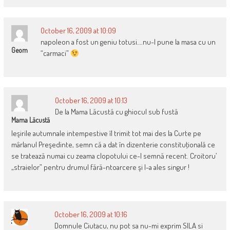
October 16, 2009 at 10:09
napoleon a fost un geniu totusi….nu-l pune la masa cu un
Geom
“carmaci”
October 16, 2009 at 10:13
De la Mama Lăcustă cu ghiocul sub fustă
Mama Lăcustă
Ieşirile autumnale intempestive îl trimit tot mai des la Curte pe
mârlanul Preşedinte, semn că a dat în dizenterie constituţională ce
se tratează numai cu zeama clopotului ce-l semnă recent. Croitoru’
„straielor” pentru drumul fără-ntoarcere şi l-a ales singur !
October 16, 2009 at 10:16
Domnule Ciutacu, nu pot sa nu-mi exprim SILA si