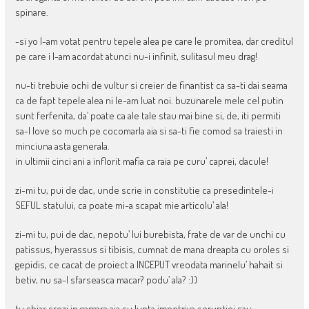
spinare.
-si yo l-am votat pentru tepele alea pe care le promitea, dar creditul
pe care i l-am acordat atunci nu-i infinit, sulitasul meu drag!
nu-ti trebuie ochi de vultur si creier de finantist ca sa-ti dai seama
ca de fapt tepele alea ni le-am luat noi. buzunarele mele cel putin
sunt ferfenita, da’ poate ca ale tale stau mai bine si, de, iti permiti
sa-l love so much pe cocomarla aia si sa-ti fie comod sa traiesti in
minciuna asta generala.
in ultimii cinci ani a inflorit mafia ca raia pe curu’ caprei, dacule!
zi-mi tu, pui de dac, unde scrie in constitutie ca presedintele-i
SEFUL statului, ca poate mi-a scapat mie articolu’ ala!
zi-mi tu, pui de dac, nepotu’ lui burebista, frate de var de unchi cu
patissus, hyerassus si tibisis, cumnat de mana dreapta cu oroles si
gepidis, ce cacat de proiect a INCEPUT vreodata marinelu’ hahait si
betiv, nu sa-l sfarseasca macar? podu’ ala? :))
tu chiar crezi in gargara aia cu lupta impotriva coruptiei sau