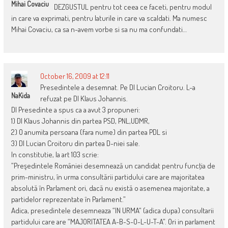
Mihai Covaciu
DEZGUSTUL pentru tot ceea ce faceti, pentru modul
in care va exprimati, pentru laturile in care va scaldati. Ma numesc
Mihai Covaciu, ca sa n-avem vorbe si sa nu ma confundati…
October 16, 2009 at 12:11
Presedintele a desemnat. Pe Dl Lucian Croitoru. L-a
NaKida
refuzat pe Dl Klaus Johannis.
Dl Presedinte a spus ca a avut 3 propuneri:
1) Dl Klaus Johannis din partea PSD, PNL,UDMR,
2) O anumita persoana (fara nume) din partea PDL si
3) Dl Lucian Croitoru din partea D-niei sale.
In constitutie, la art 103 scrie:
”Preşedintele României desemnează un candidat pentru funcţia de
prim-ministru, în urma consultării partidului care are majoritatea
absolută în Parlament ori, dacă nu există o asemenea majoritate, a
partidelor reprezentate în Parlament.”
Adica, presedintele desemneaza “IN URMA“ (adica dupa) consultarii
partidului care are “MAJORITATEA A-B-S-O-L-U-T-A”. Ori in parlament