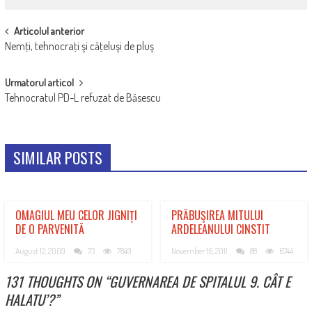
POST
Articolul anterior
Nemţi, tehnocraţi şi căţeluşi de pluş
NAVIGATION
Urmatorul articol
Tehnocratul PD-L refuzat de Băsescu
SIMILAR POSTS
OMAGIUL MEU CELOR JIGNIȚI
PRĂBUŞIREA MITULUI
DE O PARVENITĂ
ARDELEANULUI CINSTIT
August 12, 2009
73
7849
November 16, 2011
88
6744
131 THOUGHTS ON “
GUVERNAREA DE SPITALUL 9. CÂT E
HALATU’?
”