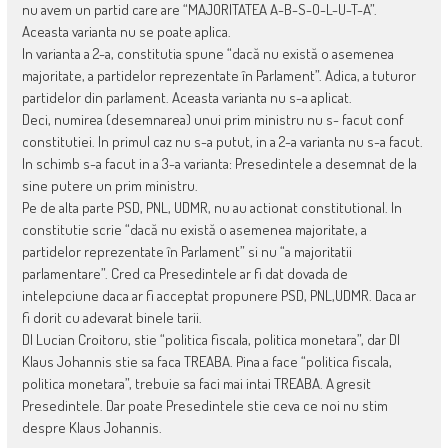
nu avem un partid care are “MAJORITATEA A-B-S-O-L-U-T-A”.
Aceasta varianta nu se poate aplica.
In varianta a 2-a, constitutia spune “dacă nu există o asemenea
majoritate, a partidelor reprezentate în Parlament”. Adica, a tuturor
partidelor din parlament. Aceasta varianta nu s-a aplicat.
Deci, numirea (desemnarea) unui prim ministru nu s- facut conf
constitutiei. In primul caz nu s-a putut, in a 2-a varianta nu s-a facut.
In schimb s-a facut in a 3-a varianta: Presedintele a desemnat de la
sine putere un prim ministru.
Pe de alta parte PSD, PNL, UDMR, nu au actionat constitutional. In
constitutie scrie “dacă nu există o asemenea majoritate, a
partidelor reprezentate în Parlament” si nu “a majoritatii
parlamentare”. Cred ca Presedintele ar fi dat dovada de
intelepciune daca ar fi acceptat propunere PSD, PNL,UDMR. Daca ar
fi dorit cu adevarat binele tarii.
Dl Lucian Croitoru, stie “politica fiscala, politica monetara”, dar Dl
Klaus Johannis stie sa faca TREABA. Pina a face “politica fiscala,
politica monetara”, trebuie sa faci mai intai TREABA. A gresit
Presedintele. Dar poate Presedintele stie ceva ce noi nu stim
despre Klaus Johannis.