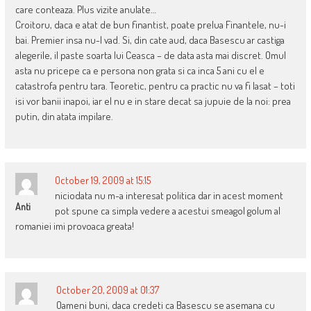
care conteaza. Plus vizite anulate…
Croitoru, daca e atat de bun finantist, poate prelua Finantele, nu-i
bai. Premier insa nu-l vad. Si, din cate aud, daca Basescu ar castiga
alegerile, il paste soarta lui Ceasca – de data asta mai discret. Omul
asta nu pricepe ca e persona non grata si ca inca 5 ani cu el e
catastrofa pentru tara. Teoretic, pentru ca practic nu va fi lasat – toti
isi vor banii inapoi, iar el nu e in stare decat sa jupuie de la noi: prea
putin, din atata impilare.
October 19, 2009 at 15:15
niciodata nu m-a interesat politica dar in acest moment
Anti
pot spune ca simpla vedere a acestui smeagol golum al
romaniei imi provoaca greata!
October 20, 2009 at 01:37
Oameni buni, daca credeti ca Basescu se asemana cu