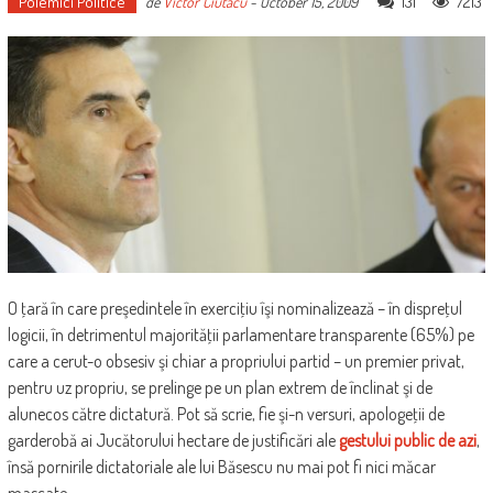
Polemici Politice
131
7213
de
Victor Ciutacu
-
October 15, 2009
O ţară în care preşedintele în exerciţiu îşi nominalizează – în dispreţul
logicii, în detrimentul majorităţii parlamentare transparente (65%) pe
care a cerut-o obsesiv şi chiar a propriului partid – un premier privat,
pentru uz propriu, se prelinge pe un plan extrem de înclinat şi de
alunecos către dictatură. Pot să scrie, fie şi-n versuri, apologeţii de
garderobă ai Jucătorului hectare de justificări ale
gestului public de azi
,
însă pornirile dictatoriale ale lui Băsescu nu mai pot fi nici măcar
mascate.