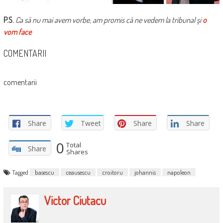
P.S.
Ca să nu mai avem vorbe, am promis că ne vedem la tribunal şi
o
vom face
COMENTARII
comentarii
Share
Tweet
Share
Share
0
Total
Share
Shares
Tagged
basescu
ceausescu
croitoru
johannis
napoleon
Victor Ciutacu