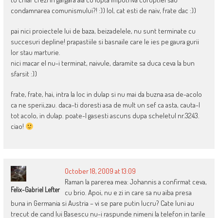
condamnarea comunismului?! :)) lol, cat esti de naiv, frate dac :))
pai nici proiectele lui de baza, beizadelele, nu sunt terminate cu
succesuri depline! prapastiile si basnaile care le ies pe gaura gurii
lor stau marturie.
nici macar el nu-i terminat, naivule, daramite sa duca ceva la bun
sfarsit :))
frate, frate, hai, intra la loc in dulap si nu mai da buzna asa de-acolo
ca ne sperii,zau. daca-ti doresti asa de mult un sef ca asta, cauta-l
tot acolo, in dulap. poate-l gasesti ascuns dupa scheletul nr.3243.
ciao!
October 18, 2009 at 13:09
Raman la parerea mea: Johannis a confirmat ceva,
Felix-Gabriel Lefter
cu brio. Apoi, nu e zi in care sa nu aiba presa
buna in Germania si Austria – vi se pare putin lucru? Cate luni au
trecut de cand lui Basescu nu-i raspunde nimeni la telefon in tarile