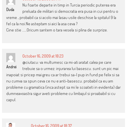
Nu foarte departe in timp in Turcia periodic puterea era
Duda
preluata de militari si democratia era pusa in cui pentru o
vreme , probabil ca si acolo mai lasau usile deschise la spitalul 9 la
fel ca la noi.Ne asteptam si aici la asa ceva ?
Cine stie ……Oricum santem o tara vesela si plina de surprize.
October 16, 2009 at 18:23
@ciutacu: va multumesc ca mi-ati aratat calea pe care
Andrei
trebuie sa o urmez: injurarea lui basescu. sunt un pic mai
inapoiat si pricep mai greu ca ar trebui sa-l pup in fund pe felix si sa
nu cumva sa spun ceva ce nu e anti-basescu. probabil ca eu am
probleme cu gramatica (inca astept sa mi le scoateti in evidenta) dar
dumneavoastra sigur aveti probleme cu limbajul si proababil si cu
capul.
October 16, 2009 at 18:37