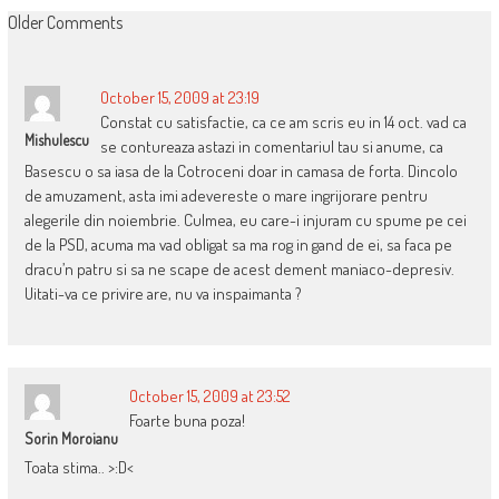
COMMENT
Older Comments
NAVIGATION
October 15, 2009 at 23:19
Constat cu satisfactie, ca ce am scris eu in 14 oct. vad ca
Mishulescu
se contureaza astazi in comentariul tau si anume, ca
Basescu o sa iasa de la Cotroceni doar in camasa de forta. Dincolo
de amuzament, asta imi adevereste o mare ingrijorare pentru
alegerile din noiembrie. Culmea, eu care-i injuram cu spume pe cei
de la PSD, acuma ma vad obligat sa ma rog in gand de ei, sa faca pe
dracu’n patru si sa ne scape de acest dement maniaco-depresiv.
Uitati-va ce privire are, nu va inspaimanta ?
October 15, 2009 at 23:52
Foarte buna poza!
Sorin Moroianu
Toata stima.. >:D<