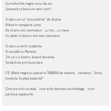
Ca multe bile negre scriu de zor
Sperand ca banii vor veni usor?
Si iata cum un “presedinte” de duzina
Ridica in campanie uzina
De strans mici semnaturi… cu mic… cu mare
Cu zahar si faina si trei mari camioane .
Si iata c-a venit scadenta
Si vei plati tu Mariane
Tot ce s-a strans, lasand decenta
Sa bantuie prin buzunare.
P.S. Bilele negre au plecat in TABARA de toamna … tematica : “Ionel,
Ionelule, fa plata baiatule!”
Cine are ochi sa vada … cine este destept sa inteleaga … sunt
permise sapaturile .