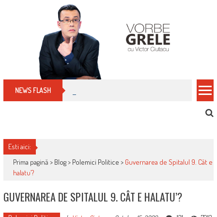
Skip
to
content
Cum îți schimbi, rapid, gratuit și eficient, furniz
NEWS FLASH
Esti aici:
Prima pagină >
Blog
>
Polemici Politice
>
Guvernarea de Spitalul 9. Cât e
halatu’?
GUVERNAREA DE SPITALUL 9. CÂT E HALATU’?