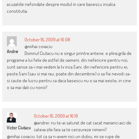
acuzatiile nefondate despre modul in care basescu incalca
constitutia.
October 16, 2009 at 16:08
@mihai covaciu
Andrei
Domnul Ciutacu nu e singur printre antene. e plina grila de
programe a lui felix de astfel de oameni. din nefericire pentru noi,
sunt sanse sa-i mai vedem la tv inca 5 ani. din nefericire pentru ei,
peste 5 ani (sau si mai rau, poate din decembrie) o sa fie nevoiti sa-
si caute de lucru pentru ca daca basescu nu o sa mai existe, in cine
o sa mai dati cu noroi?
October 16, 2009 at 16:19
@andrei: nu te-ai saturat de cat cacat mananci aici de
Victor Ciutacu
cateva zile fara sa te cenzureze nimeni?
@mihai covaciu: tot ca sa n-avem nici un dubiu, mi se rupe de