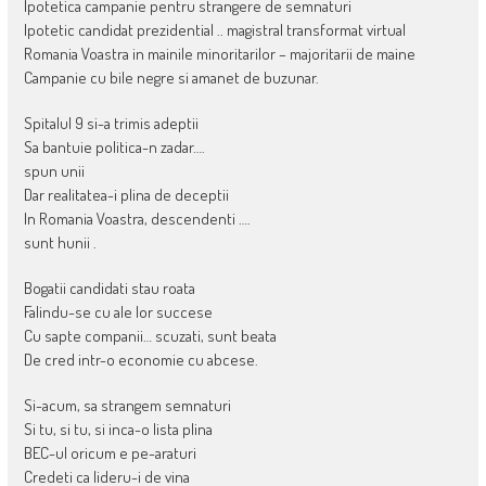
Ipotetica campanie pentru strangere de semnaturi
Ipotetic candidat prezidential .. magistral transformat virtual
Romania Voastra in mainile minoritarilor – majoritarii de maine
Campanie cu bile negre si amanet de buzunar.
Spitalul 9 si-a trimis adeptii
Sa bantuie politica-n zadar….
spun unii
Dar realitatea-i plina de deceptii
In Romania Voastra, descendenti ….
sunt hunii .
Bogatii candidati stau roata
Falindu-se cu ale lor succese
Cu sapte companii… scuzati, sunt beata
De cred intr-o economie cu abcese.
Si-acum, sa strangem semnaturi
Si tu, si tu, si inca-o lista plina
BEC-ul oricum e pe-araturi
Credeti ca lideru-i de vina