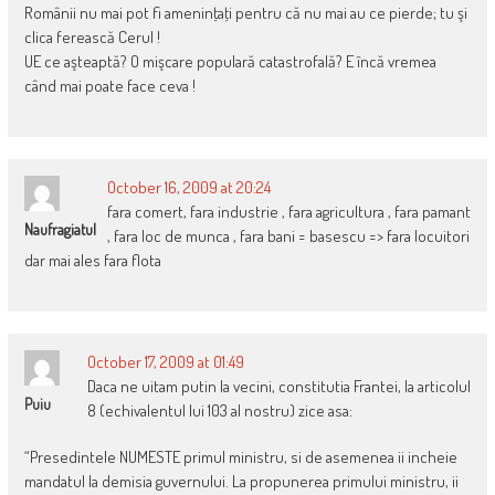
Românii nu mai pot fi ameninţaţi pentru că nu mai au ce pierde; tu şi
clica ferească Cerul !
UE ce aşteaptă? O mişcare populară catastrofală? E încă vremea
când mai poate face ceva !
October 16, 2009 at 20:24
fara comert, fara industrie , fara agricultura , fara pamant
Naufragiatul
, fara loc de munca , fara bani = basescu => fara locuitori
dar mai ales fara flota
October 17, 2009 at 01:49
Daca ne uitam putin la vecini, constitutia Frantei, la articolul
Puiu
8 (echivalentul lui 103 al nostru) zice asa:
“Presedintele NUMESTE primul ministru, si de asemenea ii incheie
mandatul la demisia guvernului. La propunerea primului ministru, ii