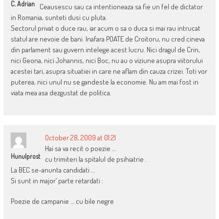
C. Adrian
Ceausescu sau ca intentioneaza sa fie un fel de dictator
in Romania, sunteti dusi cu pluta.
Sectorul privat o duce rau, iar acum o sa o duca si mai rau intrucat
statul are nevoie de bani. Inafara POATE de Croitoru, nu cred cineva
din parlament sau guvern intelege acest lucru. Nici dragul de Crin,
nici Geona, nici Johannis, nici Boc, nu au o viziune asupra viitorului
acestei tari, asupra situatiei in care ne aflam din cauza crizei. Toti vor
puterea, nici unul nu se gandeste la economie. Nu am mai fost in
viata mea asa dezgustat de politica.
October 28, 2009 at 01:21
Hai sa va recit o poezie …
Hunulprost
cu trimiteri la spitalul de psihiatrie .
La BEC se-anunta candidati …
Si sunt in major’ parte retardati :
Poezie de campanie … cu bile negre