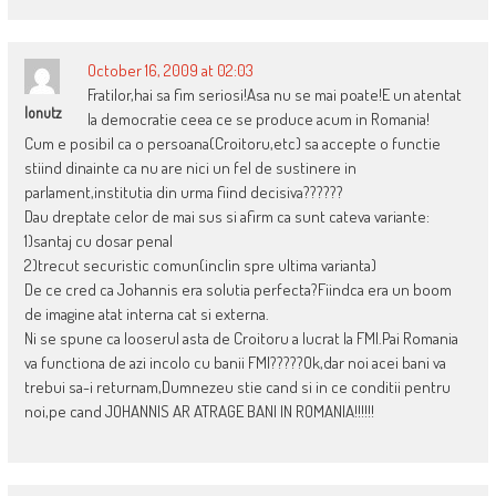
October 16, 2009 at 02:03
Fratilor,hai sa fim seriosi!Asa nu se mai poate!E un atentat
Ionutz
la democratie ceea ce se produce acum in Romania!
Cum e posibil ca o persoana(Croitoru,etc) sa accepte o functie
stiind dinainte ca nu are nici un fel de sustinere in
parlament,institutia din urma fiind decisiva??????
Dau dreptate celor de mai sus si afirm ca sunt cateva variante:
1)santaj cu dosar penal
2)trecut securistic comun(inclin spre ultima varianta)
De ce cred ca Johannis era solutia perfecta?Fiindca era un boom
de imagine atat interna cat si externa.
Ni se spune ca looserul asta de Croitoru a lucrat la FMI.Pai Romania
va functiona de azi incolo cu banii FMI?????Ok,dar noi acei bani va
trebui sa-i returnam,Dumnezeu stie cand si in ce conditii pentru
noi,pe cand JOHANNIS AR ATRAGE BANI IN ROMANIA!!!!!!