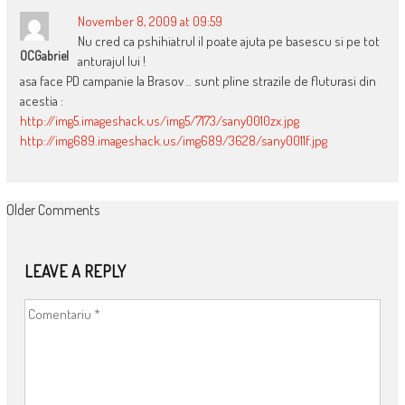
November 8, 2009 at 09:59
Nu cred ca pshihiatrul il poate ajuta pe basescu si pe tot
OCGabriel
anturajul lui !
asa face PD campanie la Brasov .. sunt pline strazile de fluturasi din
acestia :
http://img5.imageshack.us/img5/7173/sany0010zx.jpg
http://img689.imageshack.us/img689/3628/sany0011f.jpg
COMMENT
Older Comments
NAVIGATION
LEAVE A REPLY