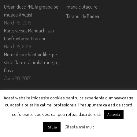
Orban duce PNL la groapa pe
mana.ciutacu.ro
muzica #Rezist
Taranu’ de Badea
March 19, 2019
Rares versus Mandachi sau
Confruntarea Titanilor
March 15, 2019
Moroiul care bântuie liber pe
sticlă. Tare urât îmbătrânești,
Cristi….
June 20, 2017
TWITTER FEED
Acest website foloseste cookies pentru ca experienta dumneavoastra
cu acest site sa fie cat mai profesionala. Presupunem ca esti de acord
Could not authenticate you.
cu folosirea cookies, dar poti refuza daca doresti.
Accepta
CONTACT
Citeste mai mult
Refuza
Nume: