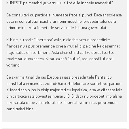
NUMESTE pe membrii guvernului, si tot el le incheie mandatul.”
Ce consultari cu partidele, numeste frate si punct. Daca ar scrie asa
ceva in constitutia noastra, ar numi muschiul presedintelui de la
primul ministru la femeia de serviciu de la buda guvernului.
Ei bine, cu toata “libertatea” asta, niciodata vreun presedinte
francez nu a pus premier pe cine a vrut el, ci pe cine l-a desemnat
majoritatea din parlament. Asta chiar stiind ca il va durea foarte,
foarte rau dupa aceea. Si zau ca ar fi “putut”, asa, constitutional
vorbind.
Ce s-ar mai tavali de ras Europa sa iasa presedintele Frantei cu
constitutia in manutza zicand: Bai partidelor care sunteti voi partide
si faceti acolo jos in nisip majoritati cu lopatzica, ia sa va citeasca tata
din carticica asta povestea numarul 8. Si daca nu pricepeti morala va
dizolva tata ca pe zaharelul ala de-l puneati voi in ceai, pe vremuri,
cand traiati bine…