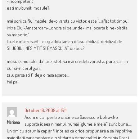
-incompetent
esti multumit, mosule?
mai scrii ca fiul matale, de-o varsta cu victor, este “…aflat tot timpul
intre Cluj-Amsterdam-Londra si pe unde-l mai poarta bine-platita
sa meserie.”
foarte interesant… cluj? adica taman orasul edilizat-debilizat de
SLUGOIUL NESIMTIT SI EMASCULAT de boc?
mosule, mosule, da’ tare isteti va mai credeti voi astia, portocalii in
cur si-n cerul gurii.
zau, parca ati fi deja o rasa aparte…
hai pa!
October 16, 2009 at 15:11
Acum e clar pentru oricine ca Basescu e bolnav.Nu
Mariana
suporta ideea nimanui, numai “glumele mele” sunt bune….
Un om cu scaun la cap ar fi inteles ca orice propunere a sa impotriva
majoritatii parlamentare e o sfidare a democratiei in Romania.Doar i