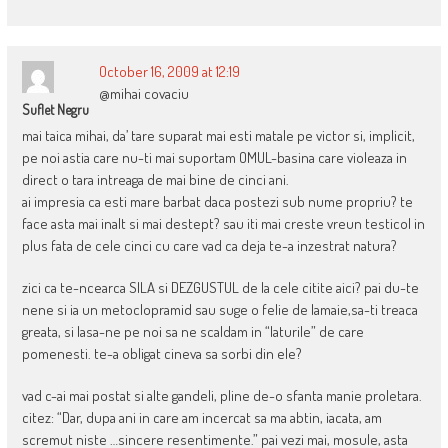
October 16, 2009 at 12:19
@mihai covaciu
Suflet Negru
mai taica mihai, da’ tare suparat mai esti matale pe victor si, implicit,
pe noi astia care nu-ti mai suportam OMUL-basina care violeaza in
direct o tara intreaga de mai bine de cinci ani.
ai impresia ca esti mare barbat daca postezi sub nume propriu? te
face asta mai inalt si mai destept? sau iti mai creste vreun testicol in
plus fata de cele cinci cu care vad ca deja te-a inzestrat natura?
zici ca te-ncearca SILA si DEZGUSTUL de la cele citite aici? pai du-te
nene si ia un metoclopramid sau suge o felie de lamaie,sa-ti treaca
greata, si lasa-ne pe noi sa ne scaldam in “laturile” de care
pomenesti. te-a obligat cineva sa sorbi din ele?
vad c-ai mai postat si alte gandeli, pline de-o sfanta manie proletara.
citez: “Dar, dupa ani in care am incercat sa ma abtin, iacata, am
scremut niste …sincere resentimente.” pai vezi mai, mosule, asta