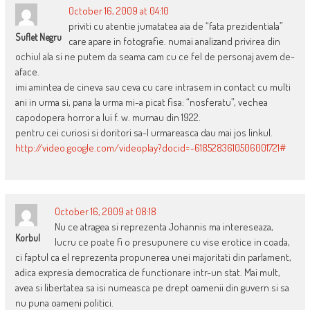
October 16, 2009 at 04:10
priviti cu atentie jumatatea aia de “fata prezidentiala”
Suflet Negru
care apare in fotografie. numai analizand privirea din
ochiul ala si ne putem da seama cam cu ce fel de personaj avem de-
aface.
imi amintea de cineva sau ceva cu care intrasem in contact cu multi
ani in urma si, pana la urma mi-a picat fisa: “nosferatu”, vechea
capodopera horror a lui f. w. murnau din 1922.
pentru cei curiosi si doritori sa-l urmareasca dau mai jos linkul.
http://video.google.com/videoplay?docid=-6185283610506001721#
October 16, 2009 at 08:18
Nu ce atragea si reprezenta Johannis ma intereseaza,
Korbul
lucru ce poate fi o presupunere cu vise erotice in coada,
ci faptul ca el reprezenta propunerea unei majoritati din parlament,
adica expresia democratica de functionare intr-un stat. Mai mult,
avea si libertatea sa isi numeasca pe drept oamenii din guvern si sa
nu puna oameni politici.