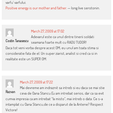
varfu’ varfului.
Positive energy is our mother and father.
— long live serotonin.
March 27, 2009 at 17:02
Adevarul este ca unul dintre tinerii soldati
Costin Tanasescu
seamana foarte mult cu RADU TUDOR!
Daca tot veni vorba despre acest OM, eu unul am toata stima si
consideratie fata de el. Un super ziarist, analist si cred ca si in
realitate este un SUPER OM.
March 27, 2009 at 17:22
Mai devreme am indraznit sa intreb si eu daca se mai stie
Razvan
ceva de Oana Stancu.Eu am intrebat serios, dar ca sa evit
cumva impresia ca am intrebat “la misto”, mai intreb o data: Ce s-a
intamplat cu Oana Stancu,de ce a disparut de la Antene? Respect
Victore!