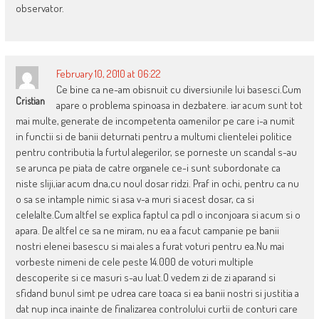
observator.
February 10, 2010 at 06:22
Ce bine ca ne-am obisnuit cu diversiunile lui basesci.Cum
Cristian
apare o problema spinoasa in dezbatere. iar acum sunt tot
mai multe, generate de incompetenta oamenilor pe care i-a numit
in functii si de banii deturnati pentru a multumi clientelei politice
pentru contributia la furtul alegerilor, se porneste un scandal s-au
se arunca pe piata de catre organele ce-i sunt subordonate ca
niste sliji,iar acum dna,cu noul dosar ridzi. Praf in ochi, pentru ca nu
o sa se intample nimic si asa v-a muri si acest dosar, ca si
celelalte.Cum altfel se explica faptul ca pdl o inconjoara si acum si o
apara. De altfel ce sa ne miram, nu ea a facut campanie pe banii
nostri elenei basescu si mai ales a furat voturi pentru ea.Nu mai
vorbeste nimeni de cele peste 14.000 de voturi multiple
descoperite si ce masuri s-au luat.O vedem zi de zi aparand si
sfidand bunul simt pe udrea care toaca si ea banii nostri si justitia a
dat nup inca inainte de finalizarea controlului curtii de conturi care