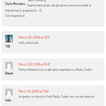
Sorin Moroianu
foarte tare poza, de pe atunci era incruntat si
impotriva lu’ popoviciu.. :D.
Tot respectul..
March 28, 2009 at 18:15
radu,raducule…
TiBi
March 29, 2009 at 19:47
Victor Hrebenciuc e ala care seamana cu Radu Tudor
Bitavk
March 31, 2009 at 11:02
trupete, nu terist a fost Radu Tudor. acu m-am lamurit.
Hefe