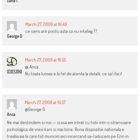
Dana I.
March 27, 2009 at 16:49
ce sens are postu asta ca nu inteleg ??
George G
March 27, 2009 at 16:55
@ Anca
[D][S][N]
Nu toata lumea e la fel de atenta la detalii, ce sa’i faci!
March 27, 2009 at 16:57
@George G
Anca
Ne mai destindem si noi — si asa am intrat cu totii intr-o stransoare
psihologica de vreo 4 ani si mai bine. Buna dispozitie nationala e
treaba aia la care tot muncim aici incercand sa-l aducem pe Crin in