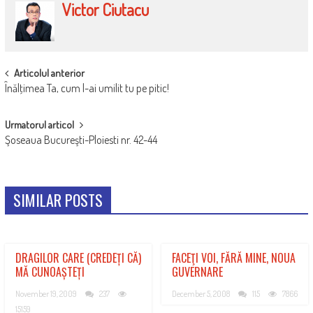
Victor Ciutacu
POST
Articolul anterior
Înălţimea Ta, cum l-ai umilit tu pe pitic!
NAVIGATION
Urmatorul articol
Şoseaua Bucureşti-Ploiesti nr. 42-44
SIMILAR POSTS
DRAGILOR CARE (CREDEȚI CĂ)
FACEŢI VOI, FĂRĂ MINE, NOUA
MĂ CUNOAȘTEȚI
GUVERNARE
November 19, 2009
237
December 5, 2008
115
7866
15159