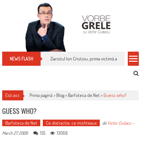
Skip
to
content
Cum îți schimbi, rapid, gratuit și eficient, furniz
NEWS FLASH
Esti aici:
Prima pagină >
Blog
>
Barfoteca de Net
>
Guess who?
GUESS WHO?
Barfoteca de Net
Ce dixtractie, ce mishteaux
de
Victor Ciutacu
-
135
13068
March 27, 2009