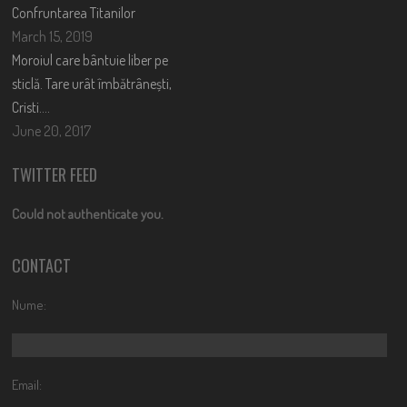
Confruntarea Titanilor
March 15, 2019
Moroiul care bântuie liber pe
sticlă. Tare urât îmbătrânești,
Cristi….
June 20, 2017
TWITTER FEED
Could not authenticate you.
CONTACT
Nume:
Email: