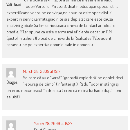
Vali-Arad
Tudor?Vorba lui Mircea Badea(imediat apar specialistii si
expertii)cand vor sa ne convinga,ne spun ca este specialist si
expert in servicii,armata,gradinite si a depistat care este cauza
incalzirii globale.Sa fim seriosi,daca cineva de la Intact ar folosi o
prastie,R.T.ar spune ca este o arma mai eficienta decat un P.M.
(pistol mitraliera)folosit de cineva de la Realitatea TV.,evident
bazandu-se pe expertiza domniei sale in domeniu.
March 28, 2009 at 15:17
Se pare că au o “varză” (grenadă explodată)pe epolet deci
Dragos
“iepuraşi de câmp” (infanterişti). Radu Tudor în stânga şi
un erou necunoscut în dreapta ( cred că e cina lui Radu după cum
se uită).
March 28, 2009 at 15:27
Salut Ciutace,