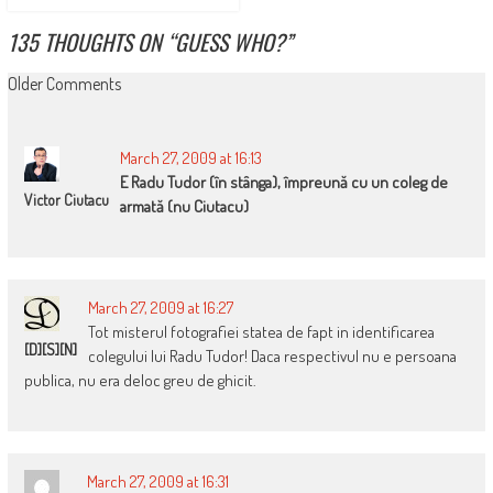
135 THOUGHTS ON “
GUESS WHO?
”
COMMENT
Older Comments
NAVIGATION
March 27, 2009 at 16:13
E Radu Tudor (în stânga), împreună cu un coleg de
Victor Ciutacu
armată (nu Ciutacu)
March 27, 2009 at 16:27
Tot misterul fotografiei statea de fapt in identificarea
[D][S][N]
colegului lui Radu Tudor! Daca respectivul nu e persoana
publica, nu era deloc greu de ghicit.
March 27, 2009 at 16:31