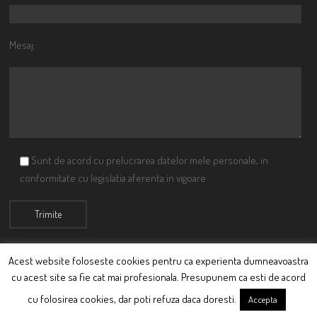
Mesaj:
Sunt de acord cu prelucrarea datelor mele personale, in
conformitate cu legislatia aferenta in vigoare
Acest website foloseste cookies pentru ca experienta dumneavoastra
cu acest site sa fie cat mai profesionala. Presupunem ca esti de acord
© Ciutacu 2015 Parte a Imperiului Ciutacesc.
cu folosirea cookies, dar poti refuza daca doresti.
Accepta
Powered By
Scriptics