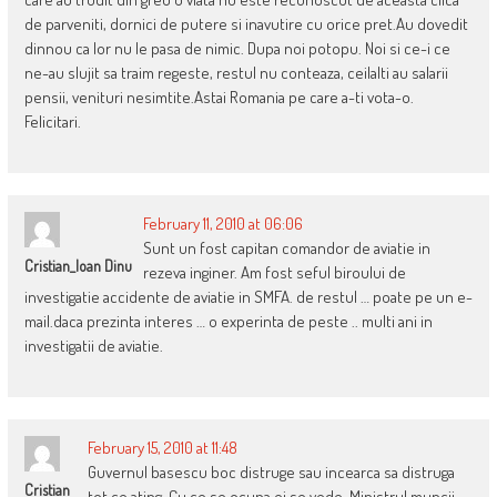
de parveniti, dornici de putere si inavutire cu orice pret.Au dovedit
dinnou ca lor nu le pasa de nimic. Dupa noi potopu. Noi si ce-i ce
ne-au slujit sa traim regeste, restul nu conteaza, ceilalti au salarii
pensii, venituri nesimtite.Astai Romania pe care a-ti vota-o.
Felicitari.
February 11, 2010 at 06:06
Sunt un fost capitan comandor de aviatie in
Cristian_Ioan Dinu
rezeva inginer. Am fost seful biroului de
investigatie accidente de aviatie in SMFA. de restul … poate pe un e-
mail.daca prezinta interes … o experinta de peste .. multi ani in
investigatii de aviatie.
February 15, 2010 at 11:48
Guvernul basescu boc distruge sau incearca sa distruga
Cristian
tot ce ating. Cu ce se ocupa ei se vede. Ministrul muncii