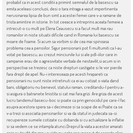
probabil ca in acest conditii a primint semnalul de la basescu sa
emita aceleasi concluzii, desi o tara intraga a vazut impertinenta
nerusinarea lipsa de bun simt a acestei femei care v-a ramane de
trista amintire in istorie. In tot ceeace a intreprins aceata femeie a
intrecut-o cu mult pe Elena Ceausecu si a facut mult mai rau
romanilor in niste situatii dificile cand in Romania lui basescu se
moare de foame. Si acum sa vorbim si de cea mai spinoasa
problema cea a pensiilor. Sigur pensionarii pot fi multumiti ca l-au
votat pe basescu, au crezut minciunile lui si ale pdl-iilor care in
campanie erau de o agresivitate verbala de nestavilit,si acum si in
perspectiva se trezesc ca niste drepturi castigate si le vor pierde
fara drept de apel. Nu-i intereseaza pe acesti hrapareti ca
pensionarii nu sunt niste intretinuti ca ei au cotizat o viata dand
bani, obligatoriu nu benevol, statului raman, creditandu-l pentru a-
si asigura o batranete linistita si cat mai fara grizi. Are griza de acest
lucru tandemul basecu-boc si poate ca prin genocidul pe care-l fac
asupra acestora spera sa-i decimeze si sa scape de ei.Poate ca se
v-a trezi si asociatia pensinarilor si va da statul in judecata sa-si
recupereze sumele cotizate cu dobanda si cu actualizare la inflatie
si sa vedem ce se intampla atunci.Dreprul la viata a acestor amarati
care au trudit din greu o viata nu este recunoscut de aceasta clica