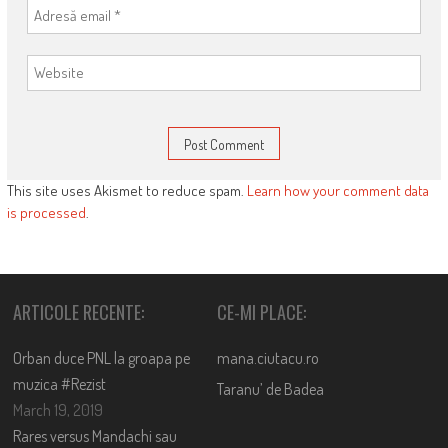
This site uses Akismet to reduce spam.
Learn how your comment data
is processed
.
ARTICOLE RECENTE:
CE-MI PLACE:
Orban duce PNL la groapa pe
mana.ciutacu.ro
muzica #Rezist
Taranu’ de Badea
March 19, 2019
Rares versus Mandachi sau