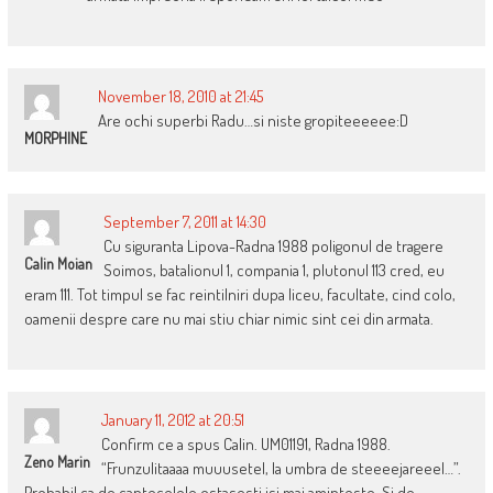
November 18, 2010 at 21:45
Are ochi superbi Radu…si niste gropiteeeeee:D
MORPHINE
September 7, 2011 at 14:30
Cu siguranta Lipova-Radna 1988 poligonul de tragere
Calin Moian
Soimos, batalionul 1, compania 1, plutonul 113 cred, eu
eram 111. Tot timpul se fac reintilniri dupa liceu, facultate, cind colo,
oamenii despre care nu mai stiu chiar nimic sint cei din armata.
January 11, 2012 at 20:51
Confirm ce a spus Calin. UM01191, Radna 1988.
Zeno Marin
“Frunzulitaaaa muuusetel, la umbra de steeeejareeel…”.
Probabil ca de cantecelele ostasesti isi mai aminteste. Si de