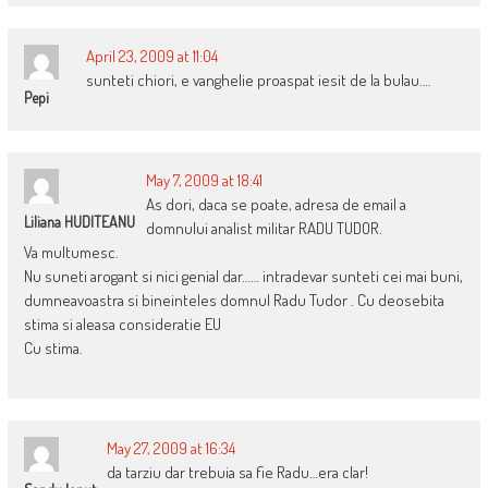
April 23, 2009 at 11:04
sunteti chiori, e vanghelie proaspat iesit de la bulau….
Pepi
May 7, 2009 at 18:41
As dori, daca se poate, adresa de email a
Liliana HUDITEANU
domnului analist militar RADU TUDOR.
Va multumesc.
Nu suneti arogant si nici genial dar…… intradevar sunteti cei mai buni,
dumneavoastra si bineinteles domnul Radu Tudor . Cu deosebita
stima si aleasa consideratie EU
Cu stima.
May 27, 2009 at 16:34
da tarziu dar trebuia sa fie Radu…era clar!