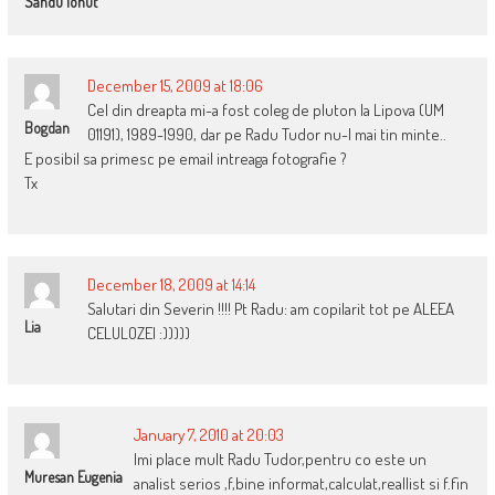
Sandu Ionut
December 15, 2009 at 18:06
Cel din dreapta mi-a fost coleg de pluton la Lipova (UM
Bogdan
01191), 1989-1990, dar pe Radu Tudor nu-l mai tin minte..
E posibil sa primesc pe email intreaga fotografie ?
Tx
December 18, 2009 at 14:14
Salutari din Severin !!!! Pt Radu: am copilarit tot pe ALEEA
Lia
CELULOZEI :)))))
January 7, 2010 at 20:03
Imi place mult Radu Tudor,pentru co este un
Muresan Eugenia
analist serios ,f,bine informat,calculat,reallist si f.fin