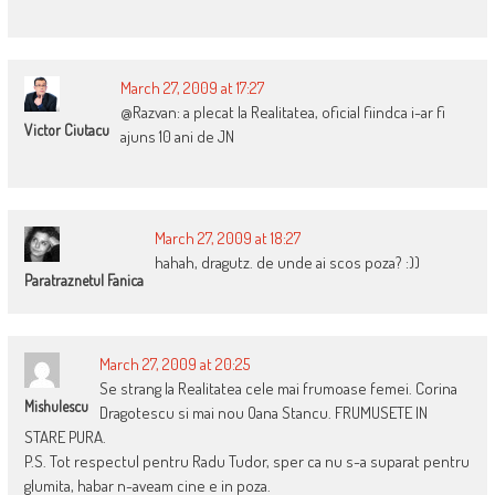
March 27, 2009 at 17:27
@Razvan: a plecat la Realitatea, oficial fiindca i-ar fi
Victor Ciutacu
ajuns 10 ani de JN
March 27, 2009 at 18:27
hahah, dragutz. de unde ai scos poza? :))
Paratraznetul Fanica
March 27, 2009 at 20:25
Se strang la Realitatea cele mai frumoase femei. Corina
Mishulescu
Dragotescu si mai nou Oana Stancu. FRUMUSETE IN
STARE PURA.
P.S. Tot respectul pentru Radu Tudor, sper ca nu s-a suparat pentru
glumita, habar n-aveam cine e in poza.