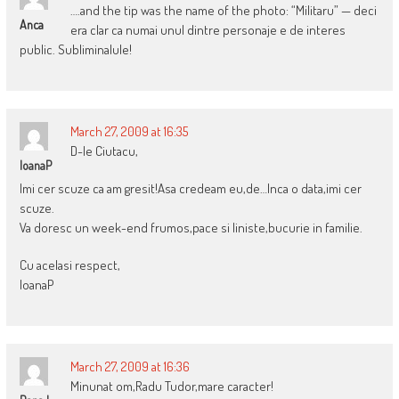
….and the tip was the name of the photo: “Militaru” — deci
Anca
era clar ca numai unul dintre personaje e de interes
public. Subliminalule!
March 27, 2009 at 16:35
D-le Ciutacu,
IoanaP
Imi cer scuze ca am gresit!Asa credeam eu,de…Inca o data,imi cer
scuze.
Va doresc un week-end frumos,pace si liniste,bucurie in familie.
Cu acelasi respect,
IoanaP
March 27, 2009 at 16:36
Minunat om,Radu Tudor,mare caracter!