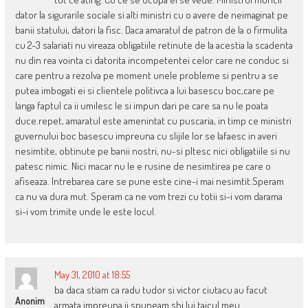
dator la sigurarile sociale si alti ministri cu o avere de neimaginat pe
banii statului, datori la fisc. Daca amaratul de patron de la o firmulita
cu 2-3 salariati nu vireaza obligatiile retinute de la acestia la scadenta
nu din rea vointa ci datorita incompetentei celor care ne conduc si
care pentru a rezolva pe moment unele probleme si pentru a se
putea imbogati ei si clientele politivca a lui basescu boc,care pe
langa faptul ca ii umilesc le si impun dari pe care sa nu le poata
duce.repet, amaratul este amenintat cu puscaria, in timp ce ministri
guvernului boc basescu impreuna cu slijile lor se lafaesc in averi
nesimtite, obtinute pe banii nostri, nu-si pltesc nici obligatiile si nu
patesc nimic. Nici macar nu le e rusine de nesimtirea pe care o
afiseaza. Intrebarea care se pune este cine-i mai nesimtit.Speram
ca nu va dura mut. Speram ca ne vom trezi cu totii si-i vom darama
si-i vom trimite unde le este locul.
May 31, 2010 at 18:55
ba daca stiam ca radu tudor si victor ciutacu au facut
Anonim
armata impreuna ii spuneam shi lui taicul meu