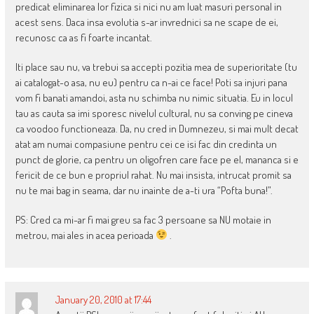
predicat eliminarea lor fizica si nici nu am luat masuri personal in
acest sens. Daca insa evolutia s-ar invrednici sa ne scape de ei,
recunosc ca as fi foarte incantat.
Iti place sau nu, va trebui sa accepti pozitia mea de superioritate (tu
ai catalogat-o asa, nu eu) pentru ca n-ai ce face! Poti sa injuri pana
vom fi banati amandoi, asta nu schimba nu nimic situatia. Eu in locul
tau as cauta sa imi sporesc nivelul cultural, nu sa conving pe cineva
ca voodoo functioneaza. Da, nu cred in Dumnezeu, si mai mult decat
atat am numai compasiune pentru cei ce isi fac din credinta un
punct de glorie, ca pentru un oligofren care face pe el, mananca si e
fericit de ce bun e propriul rahat. Nu mai insista, intrucat promit sa
nu te mai bag in seama, dar nu inainte de a-ti ura “Pofta buna!”.
PS: Cred ca mi-ar fi mai greu sa fac 3 persoane sa NU motaie in
metrou, mai ales in acea perioada
.
January 20, 2010 at 17:44