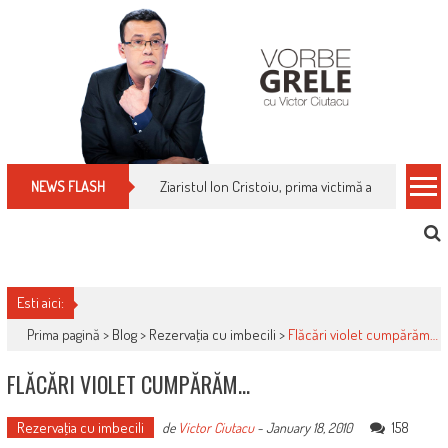
Skip
to
content
Ziaristul Ion Cristoiu, prima victimă a noi cenzuri 
NEWS FLASH
Esti aici:
Prima pagină >
Blog
>
Rezervaţia cu imbecili
>
Flăcări violet cumpărăm…
FLĂCĂRI VIOLET CUMPĂRĂM…
Rezervaţia cu imbecili
158
de
Victor Ciutacu
-
January 18, 2010