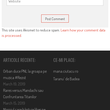
This site uses Akismet to reduce spam.
Learn how your comment data
is processed
.
ARTICOLE RECENTE:
CE-MI PLACE:
Orban duce PNL la groapa pe
mana.ciutacu.ro
muzica #Rezist
Taranu’ de Badea
March 19, 2019
Rares versus Mandachi sau
Confruntarea Titanilor
March 15, 2019
Moroiul care bântuie liber pe