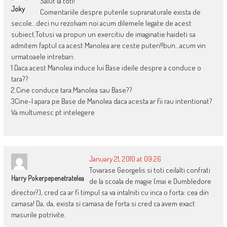
Salut la toti!
Joky
Comentariile despre puterile supranaturale exista de
secole…deci nu rezolvam noi acum dilemele legate de acest
subiect.Totusi va propun un exercitiu de imaginatie:haideti sa
admitem faptul ca acest Manolea are ceste puteri!!bun…acum vin
urmatoaele intrebari:
1.Daca acest Manolea induce lui Base ideile despre a conduce o
tara??
2.Cine conduce tara:Manolea sau Base??
3Cine-l apara pe Base de Manolea daca acesta ar fii rau intentionat?
Va multumesc pt intelegere
January 21, 2010 at 09:26
Tovarase Georgelis si toti ceilalti confrati
Harry Pokerpepenetratelea
de la scoala de magie (mai e Dumbledore
director?), cred ca ar fi timpul sa va intalniti cu inca o forta: cea din
camasa! Da, da, exista si camasa de forta si cred ca avem exact
masurile potrivite.