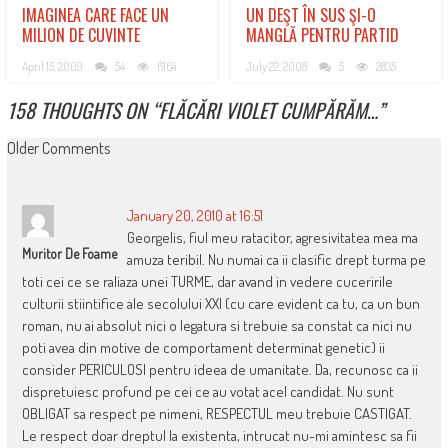
IMAGINEA CARE FACE UN
UN DEŞT ÎN SUS ŞI-O
MILION DE CUVINTE
MANGLĂ PENTRU PARTID
April 15, 2009
54
6164
July 22, 2008
5
2835
158 THOUGHTS ON “
FLĂCĂRI VIOLET CUMPĂRĂM…
”
COMMENT
Older Comments
NAVIGATION
January 20, 2010 at 16:51
Georgelis, fiul meu ratacitor, agresivitatea mea ma
Muritor De Foame
amuza teribil. Nu numai ca ii clasific drept turma pe
toti cei ce se raliaza unei TURME, dar avand in vedere cuceririle
culturii stiintifice ale secolului XXI (cu care evident ca tu, ca un bun
roman, nu ai absolut nici o legatura si trebuie sa constat ca nici nu
poti avea din motive de comportament determinat genetic) ii
consider PERICULOSI pentru ideea de umanitate. Da, recunosc ca ii
dispretuiesc profund pe cei ce au votat acel candidat. Nu sunt
OBLIGAT sa respect pe nimeni, RESPECTUL meu trebuie CASTIGAT.
Le respect doar dreptul la existenta, intrucat nu-mi amintesc sa fii