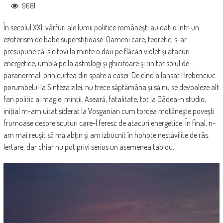
9681
În secolul XXI, vârfuri ale lumii politice româneşti au dat-o într-un
ezoterism de babe superstiţioase. Oameni care, teoretic, s-ar
presupune că-s citovi la minte o dau pe flăcări violet şi atacuri
energetice, umblă pe la astrologi şi ghicitoare şi ţin tot soiul de
paranormali prin curtea din spate a casei. De cînd a lansat Hrebenciuc
porumbelul la Sinteza zilei, nu trece săptămâna şi să nu se devoaleze alt
fan politic al magiei minţii. Aseară, fatalitate, tot la Gâdea-n studio,
iniţial m-am uitat siderat la Vosganian cum torcea motăneşte poveşti
frumoase despre scuturi care-l feresc de atacuri energetice. În final, n-
am mai reuşit să mă abţin şi am izbucnit în hohote nestăvilite de râs.
Iertare, dar chiar nu pot privi serios un asemenea tablou.