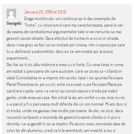
January 20, 2010 at 20:12
Draga muritorule, voi continua sa-ti dau exemple de
Georgelis
“forte”, cu stoicismul care ma caracterizeaza, pana iti vei
da seama de tembelismul argumentelor tale si vei renunta sa mai
gasesti cauze idioate. Daca efectul de turma m-a scos in strada,
daca-i mai greu sa faci sa nu motaie pe cineva, intr-o epoca pe care
tu o definesti a adormitilor, desi eu te-am invitat azi, la acest
experiment,…
Dar hai sa-ti zic alta intalnire a mea cu o forta. Cu ceva timp in urma,
am vizitat o persoana de care auzisem, care se zicea ca-i sfanta in
viata! Curiozitatea m-a impins intr-acolo, tipei i se spunea Fecioara
Maria! Povestea ei, pe scurt, este ca a visat-o pe Fecioara Maria pe
cand era copila, care i-a cerut sa construiasca o troita pe malul
garlei, unde avea ea casa. Am intrat la ea, am vorbit cu ea, insa nu mi
s-a parut a fi o persoana mult diferita de un om normal. M-am dus si
in troita, unde se gaseau mai multe persoane. Acolo, se zice, daca
reusesti sa lipesti o moneda de geamul icoanei sfanta si-ti pui o
dorinta, ce-ai gandit ti se va implini. Pe atunci erau monezile alea de
cinci lei din aluminiu, cred ca ti le amintesti, am invartit si eu o