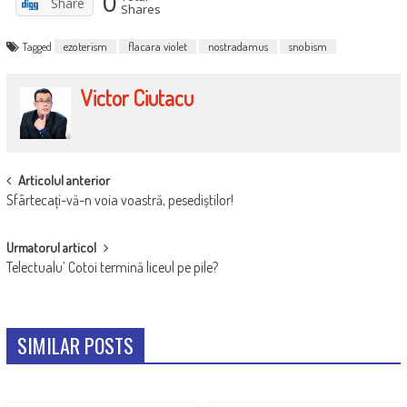
0
Share
Shares
Tagged
ezoterism
flacara violet
nostradamus
snobism
Victor Ciutacu
POST
Articolul anterior
Sfârtecați-vă-n voia voastră, pesediștilor!
NAVIGATION
Urmatorul articol
Telectualu’ Cotoi termină liceul pe pile?
SIMILAR POSTS