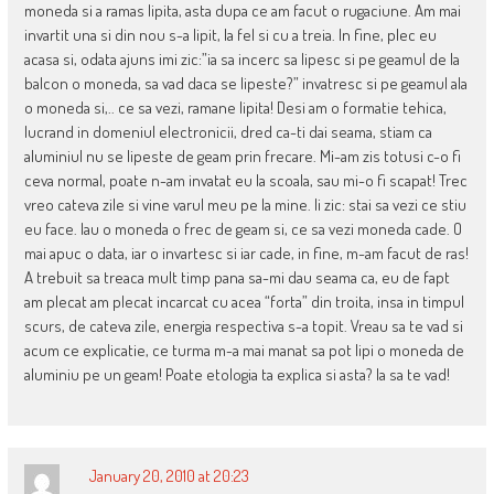
moneda si a ramas lipita, asta dupa ce am facut o rugaciune. Am mai
invartit una si din nou s-a lipit, la fel si cu a treia. In fine, plec eu
acasa si, odata ajuns imi zic:”ia sa incerc sa lipesc si pe geamul de la
balcon o moneda, sa vad daca se lipeste?” invatresc si pe geamul ala
o moneda si,.. ce sa vezi, ramane lipita! Desi am o formatie tehica,
lucrand in domeniul electronicii, dred ca-ti dai seama, stiam ca
aluminiul nu se lipeste de geam prin frecare. Mi-am zis totusi c-o fi
ceva normal, poate n-am invatat eu la scoala, sau mi-o fi scapat! Trec
vreo cateva zile si vine varul meu pe la mine. Ii zic: stai sa vezi ce stiu
eu face. Iau o moneda o frec de geam si, ce sa vezi moneda cade. O
mai apuc o data, iar o invartesc si iar cade, in fine, m-am facut de ras!
A trebuit sa treaca mult timp pana sa-mi dau seama ca, eu de fapt
am plecat am plecat incarcat cu acea “forta” din troita, insa in timpul
scurs, de cateva zile, energia respectiva s-a topit. Vreau sa te vad si
acum ce explicatie, ce turma m-a mai manat sa pot lipi o moneda de
aluminiu pe un geam! Poate etologia ta explica si asta? Ia sa te vad!
January 20, 2010 at 20:23