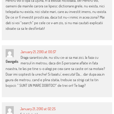
Pentru voi o tipa ca Djuna, n-a existat niciodata, ok! Pentru voi,
oameni de mainile carora se lipesc dictionare grele, nu exista, nici
telepatia nu exista, nici state mari, care au investit imens, nu exista.
De ce or fi investit prostii aia, daca tot nu-i nimic in acea zona? Mai
dati si voi “search” pe cele ce v-am zis, si nu mai cautati explicatii
idioate ca sa le desfiintati!
January 21, 2010 at 00:57
Draga sarantocule, nu stiu ce-ai sa mai zici, la faza cu
Georgelis
mersul in metrou, daca din 5 persoane aflate in fata
noastra, te las pe tine s-o alegi pe cea care sa caste ori sa motaie?
Doar imi soptesti la ureche! Si baiatu’, executa! Da,… dar dupa aia,in
gaura de metrou, cand e plina statia, trebuie sa strigi cat te tin
bojocii: ” SUNT UN MARE DOBITOC!” de trei ori! Te bagi?
January 21, 2010 at 02:25