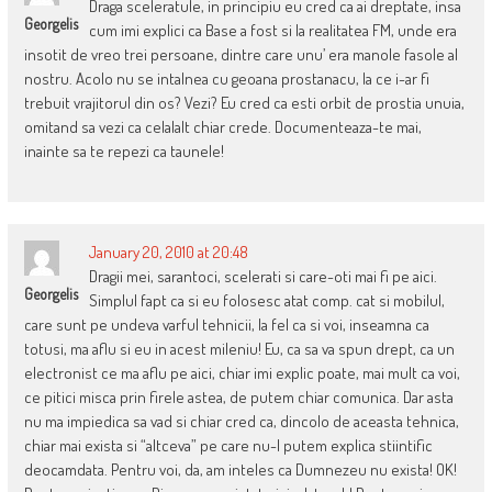
Draga sceleratule, in principiu eu cred ca ai dreptate, insa
Georgelis
cum imi explici ca Base a fost si la realitatea FM, unde era
insotit de vreo trei persoane, dintre care unu’ era manole fasole al
nostru. Acolo nu se intalnea cu geoana prostanacu, la ce i-ar fi
trebuit vrajitorul din os? Vezi? Eu cred ca esti orbit de prostia unuia,
omitand sa vezi ca celalalt chiar crede. Documenteaza-te mai,
inainte sa te repezi ca taunele!
January 20, 2010 at 20:48
Dragii mei, sarantoci, scelerati si care-oti mai fi pe aici.
Georgelis
Simplul fapt ca si eu folosesc atat comp. cat si mobilul,
care sunt pe undeva varful tehnicii, la fel ca si voi, inseamna ca
totusi, ma aflu si eu in acest mileniu! Eu, ca sa va spun drept, ca un
electronist ce ma aflu pe aici, chiar imi explic poate, mai mult ca voi,
ce pitici misca prin firele astea, de putem chiar comunica. Dar asta
nu ma impiedica sa vad si chiar cred ca, dincolo de aceasta tehnica,
chiar mai exista si “altceva” pe care nu-l putem explica stiintific
deocamdata. Pentru voi, da, am inteles ca Dumnezeu nu exista! OK!