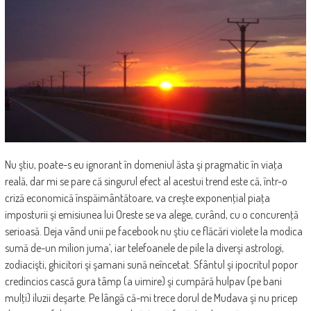
Nu ştiu, poate-s eu ignorant în domeniul ăsta şi pragmatic în viaţa
reală, dar mi se pare că singurul efect al acestui trend este că, într-o
criză economică înspăimântătoare, va creşte exponenţial piaţa
imposturii şi emisiunea lui Oreste se va alege, curând, cu o concurenţă
serioasă. Deja vând unii pe facebook nu ştiu ce flăcări violete la modica
sumă de-un milion juma’, iar telefoanele de pile la diverşi astrologi,
zodiacişti, ghicitori şi şamani sună neîncetat. Sfântul şi ipocritul popor
credincios cască gura tâmp (a uimire) şi cumpără hulpav (pe bani
mulţi) iluzii deşarte. Pe lângă că-mi trece dorul de Mudava şi nu pricep