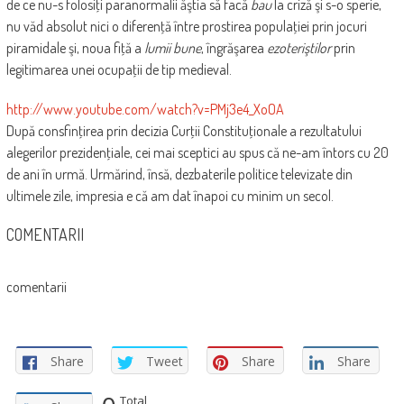
de ce nu-s folosiţi paranormalii ăştia să facă
bau
la criză şi s-o sperie,
nu văd absolut nici o diferenţă între prostirea populaţiei prin jocuri
piramidale şi, noua fiţă a
lumii bune
, îngrăşarea
ezoteriştilor
prin
legitimarea unei ocupaţii de tip medieval.
http://www.youtube.com/watch?v=PMj3e4_XoOA
După consfinţirea prin decizia Curţii Constituţionale a rezultatului
alegerilor prezidenţiale, cei mai sceptici au spus că ne-am întors cu 20
de ani în urmă. Urmărind, însă, dezbaterile politice televizate din
ultimele zile, impresia e că am dat înapoi cu minim un secol.
COMENTARII
comentarii
Share
Tweet
Share
Share
Total