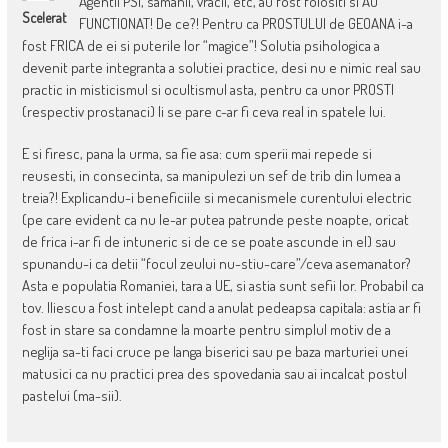
Agentii PSI, samanii, vracii, etc, au fost folositi si AU
Scelerat
FUNCTIONAT! De ce?! Pentru ca PROSTULUI de GEOANA i-a
fost FRICA de ei si puterile lor “magice”! Solutia psihologica a
devenit parte integranta a solutiei practice, desi nu e nimic real sau
practic in misticismul si ocultismul asta, pentru ca unor PROSTI
(respectiv prostanaci) li se pare c-ar fi ceva real in spatele lui.
E si firesc, pana la urma, sa fie asa: cum sperii mai repede si
reusesti, in consecinta, sa manipulezi un sef de trib din lumea a
treia?! Explicandu-i beneficiile si mecanismele curentului electric
(pe care evident ca nu le-ar putea patrunde peste noapte, oricat
de frica i-ar fi de intuneric si de ce se poate ascunde in el) sau
spunandu-i ca detii “focul zeului nu-stiu-care”/ceva asemanator?
Asta e populatia Romaniei, tara a UE, si astia sunt sefii lor. Probabil ca
tov. Iliescu a fost intelept cand a anulat pedeapsa capitala: astia ar fi
fost in stare sa condamne la moarte pentru simplul motiv de a
neglija sa-ti faci cruce pe langa biserici sau pe baza marturiei unei
matusici ca nu practici prea des spovedania sau ai incalcat postul
pastelui (ma-sii).