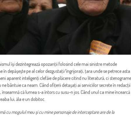
smul îşi dezintegrează opozanţii folosind cele mai sinistre metode
 în depăşeşte pe al celor dezgustaţi/îngrijoraţi, ţara unde se petrece asta
 aparent inteligenţi clefăie de plăcere citind nu literatură, ci stenogram
u ne bântuie ca neam. Când ofiţerii detaşaţi ai serviciilor secrete în redacţii
Net, înseamnă că lumea s-a întors cu susu-n jos. Când unul ca mine încearcă
reaba lui, ăla e un dobitoc.
ramă cu mogulul meu şi cu mine personaje de interceptare are de la