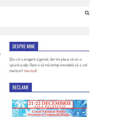
DESPRE MINE
7
Știu că-s arogant și genial, dar îmi place să mi-o
spună și alții. Oare o să mă iertați vreodată că-s cel
mai bun?
mai mult
RECLAME