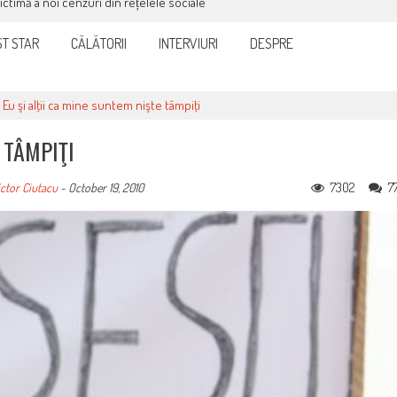
victimă a noi cenzuri din rețelele sociale
T STAR
CĂLĂTORII
INTERVIURI
DESPRE
>
Eu şi alţii ca mine suntem nişte tâmpiţi
 TÂMPIŢI
7302
7
ctor Ciutacu
-
October 19, 2010