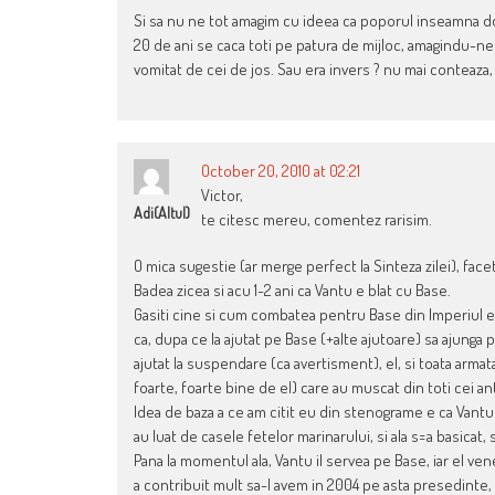
Si sa nu ne tot amagim cu ideea ca poporul inseamna doa
20 de ani se caca toti pe patura de mijloc, amagindu-ne
vomitat de cei de jos. Sau era invers ? nu mai conteaza
October 20, 2010 at 02:21
Victor,
Adi(altul)
te citesc mereu, comentez rarisim.
O mica sugestie (ar merge perfect la Sinteza zilei), facet
Badea zicea si acu 1-2 ani ca Vantu e blat cu Base.
Gasiti cine si cum combatea pentru Base din Imperiul eol
ca, dupa ce la ajutat pe Base (+alte ajutoare) sa ajunga
ajutat la suspendare (ca avertisment), el, si toata armata l
foarte, foarte bine de el) care au muscat din toti cei a
Idea de baza a ce am citit eu din stenograme e ca Vantu isi
au luat de casele fetelor marinarului, si ala s=a basicat, 
Pana la momentul ala, Vantu il servea pe Base, iar el ve
a contribuit mult sa-l avem in 2004 pe asta presedinte, i