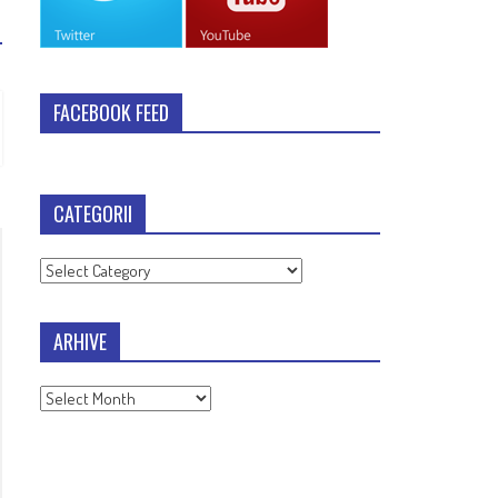
FACEBOOK FEED
CATEGORII
Categorii
ARHIVE
Arhive