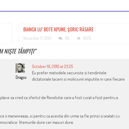
BIANCA LU’ BOTE APUNE, ŞORIC RĂSARE
November 17, 2010
96
8675
M NIŞTE TÂMPIŢI
”
October 19, 2010 at 23:25
Eu prefer metodele securiste si tendintele
Dragos
dictatoriale tacerii si moliciunii imputite in care fiecare
 place sa cred ca sfertul de Revolutie care a fost curat a fost pentru a
e ii manevreaza, si pentru ca acestia din urma sa fie prinsi si aratati cu
mocratice. Vremurile dure cer masuri dure.