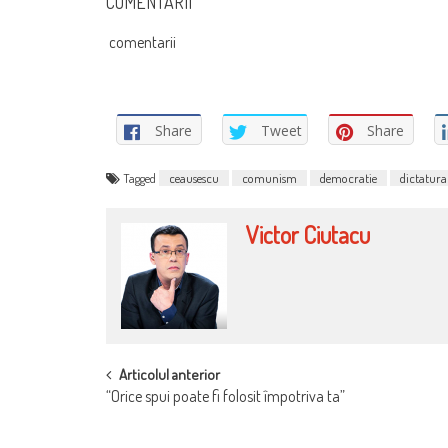
COMENTARII
comentarii
Share
Tweet
Share
Tagged
ceausescu
comunism
democratie
dictatura
Victor Ciutacu
POST
Articolul anterior
“Orice spui poate fi folosit împotriva ta”
NAVIGATION