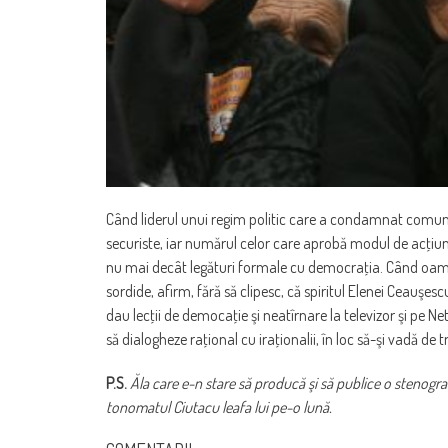
Când liderul unui regim politic care a condamnat comuni
securiste, iar numărul celor care aprobă modul de acţiune
nu mai decât legături formale cu democraţia. Când oameni
sordide, afirm, fără să clipesc, că spiritul Elenei Ceauşesc
dau lecţii de democaţie şi neatîrnare la televizor şi pe 
să dialogheze raţional cu iraţionalii, în loc să-şi vadă de t
P.S.
Ăla care e-n stare să producă şi să publice o stenog
tonomatul Ciutacu leafa lui pe-o lună.