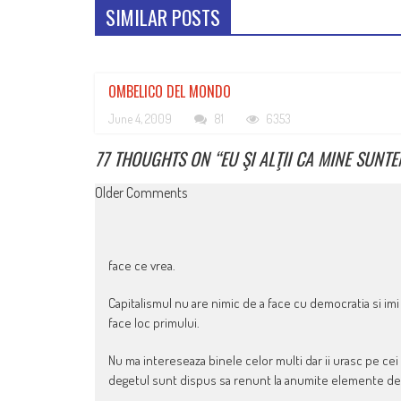
SIMILAR POSTS
OMBELICO DEL MONDO
June 4, 2009
81
6353
77 THOUGHTS ON “
EU ŞI ALŢII CA MINE SUNTE
COMMENT
Older Comments
NAVIGATION
face ce vrea.
Capitalismul nu are nimic de a face cu democratia si imi
face loc primului.
Nu ma intereseaza binele celor multi dar ii urasc pe cei c
degetul sunt dispus sa renunt la anumite elemente de