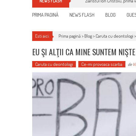
Ziaristul Ion Cristoiu, prima 
NEWS FLASH
PRIMA PAGINĂ
NEWS FLASH
BLOG
GUES
Esti aici:
Prima pagină >
Blog
>
Caruta cu deontologi
EU ŞI ALŢII CA MINE SUNTEM NIŞTE
Caruta cu deontologi
Ce-mi provoaca scarba
de
Vi