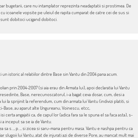
r bugetarii, care nu intamplator reprezinta neadaptatii si prostimea. De
 cu icoanele vopsite pe uleiul de rapita cumparat de catre cei de sus si
, sunt dobitoci ucigand dobitoci.
i un istoric al relatiilor dintre Base sin Vantu din 2004 pana acum.
ian prin 2004-2007 (si aia erau din Armata lui), apoi declaratia lui Vantu
 presedinte, Base, nerecunoscatorul, i-a bagat ceva dosar, cum, desi a
ui la sprijinit la referendum, cum din armata lui Vantu (indivizi platiti, si
nti-Base, au aparut alte Ungureanu, Voinescu, etcc,
 certa angajatii ca, de capul lor (adica fara sa le spuna el sa faca asta), s-
si a inceput sa se ia de Vantu.
nea sa s…, p…, si zicea si saru-mana pentru masa. Vantu e nashpa pentru ca
ar slugoii lui Vantu, atat de injurati azi de diverse Pore, au mancat mult mai