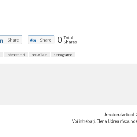
0
Total
Share
Share
Shares
interceptari
securitate
stenograme
Urmatorul articol
Voi întrebaţi, Elena Udrea răspund