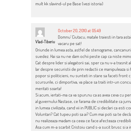
mult kk slavind-ul pe Base (vezi istoria)
October 20, 2010 at 05:49
Domnu’ Ciutacu, matale traiesti in tara asta
Vlad-Tiberiu
vacaru pe sat!
Oriunde in lumea asta, astfel de stenograme, cancanuri, s
suedez. Hai sa nu ne dam ochii peste cap ca niste mimo
Cat despre lider si alegatorii sai, sper ca nu v-a trasnit 
Iar despre securistii de prin redactii ce manipuleaza si fa
popor si politicieni, nu sunteti in stare sa faceti front 
scursurile, ci dimportiva, va place sa traiti intr-un concu
meritati soarta!
Si acum, iertati-ma ca va spun,nu ca as avea ceva cu per
al guvernului Nastase, ce farama de credibilitate ca jurn
in lumea civilizata, cand vii in PUBLIC si declari ca est
Voluntari? Cat tupeu poti sa ai? Cum mai poti sa te decla
nu realizeaza madam ca ceea ce face afecteaza credibilitat
Asa cum m-a scarbit Cristoiu cand s-a sucit brusc si a i