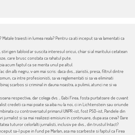
? Matale traiesti in lumea reala? Pentru ca ati inceput sa va lamentati ca
tiri gen tabloid ar suscita interesul oricui, chiar si al maritului cetatean
ze, care brusc constata ca rahatul pute.
abia acum faptul ca se merita unul pe altul.
c din alb negru, v-am mai scris: daca dvs., ziaristii, presa, filtrul dintre
comun, ca intre profesionisti, sa va reglementati si sa va eliminati
binaj scarbos si criminal in dauna noastra, a pulimii, atunci ne si va
soana respectiva, dar colega dvs. , Gabi Firea, fosta purtatoare de cuvant
alist credeti ca mai poate sa aiba nu la noi, ci in Lichtenstein sau oriunde
i combinata cu controversatul primarul UNPR-ist, fost PSD-ist, Pandele din
ri jurnalist si sa mai realizezi emisiuni in continuare, dupa asa ceva? Oare
ea tuturor celorlalti jurnalisti, inclusiv pe dvs., din trustul Intact?
nceput sa-l pupe in fund pe Marlan, asa ma scarbeste si faptul ca Firea