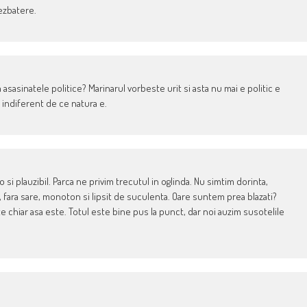
dezbatere.
 asasinatele politice? Marinarul vorbeste urit si asta nu mai e politic e
 indiferent de ce natura e.
o si plauzibil. Parca ne privim trecutul in oglinda. Nu simtim dorinta,
d, fara sare, monoton si lipsit de suculenta. Oare suntem prea blazati?
chiar asa este. Totul este bine pus la punct, dar noi auzim susotelile