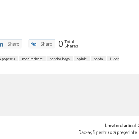
0
Total
Share
Share
Shares
a popescu
monitorizare
narcisa iorga
opinie
ponta
tudor
Urmatorul articol
Dac-aş fi pentru o zi preşedinte