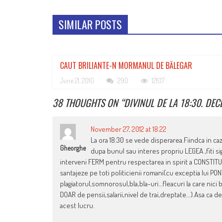
SIMILAR POSTS
CAUT BRILIANTE-N MORMANUL DE BĂLEGAR
June 21, 2010
290
12107
38 THOUGHTS ON “
DIVINUL DE LA 18:30. DEC
November 27, 2012 at 18:22
La ora 18:30 se vede disperarea.Fiindca in c
Gheorghe
dupa bunul sau interes propriu LEGEA ,fiti sig
interveni FERM pentru respectarea in spirit a CONSTITUTIE
santajeze pe toti politicienii romani(cu exceptia lui PO
plagiatorul,somnorosul,bla,bla-uri…fleacuri la care nici ba
DOAR de pensii,salarii,nivel de trai,dreptate…).Asa ca d
acest lucru.