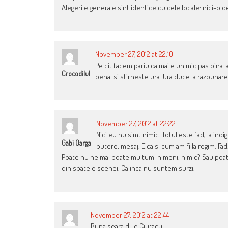
Alegerile generale sint identice cu cele locale: nici-o 
November 27, 2012 at 22:10
Pe cit facem pariu ca mai e un mic pas pina la
Crocodilul
penal si stirneste ura. Ura duce la razbunare
November 27, 2012 at 22:22
Nici eu nu simt nimic. Totul este fad, la indig
Gabi Oarga
putere, mesaj. E ca si cum am fi la regim. Fa
Poate nu ne mai poate multumi nimeni, nimic? Sau poate 
din spatele scenei. Ca inca nu suntem surzi.
November 27, 2012 at 22:44
Buna seara d-le Ciutacu,