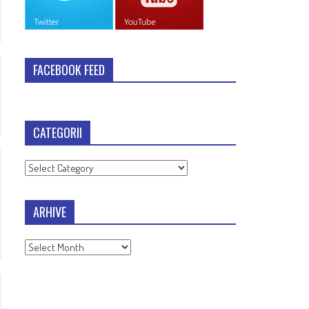
FACEBOOK FEED
CATEGORII
Categorii
ARHIVE
Arhive