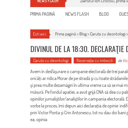
Ziaristul Ion Cristoiu, prima 
NEWS FLASH
PRIMA PAGINĂ
NEWS FLASH
BLOG
GUES
Esti aici:
Prima pagină >
Blog
>
Caruta cu deontologi
DIVINUL DE LA 18:30. DECLARAŢIE 
Caruta cu deontologi
Rezervaţia cu imbecili
de
Vic
Avem în desfăşurare o campanie electorală de trei parale
oricâţi ar ridica Morar de pe stradă şi cu toate strădaniil
şi prea multe dezamăgiri în ultima vreme ca să se mai miş
măsură. Pe fondul apatiei, a avut grijă CNA să dea cu pa
opiniilor jurnaliştilor/analiştilor în campania electorală.
vorbe la proces, îmi depun aici declaraţia de opinie: ind
prin Victor Ponta şi Crin Antonescu, tot nu dau doi bani 
ea, opinia.