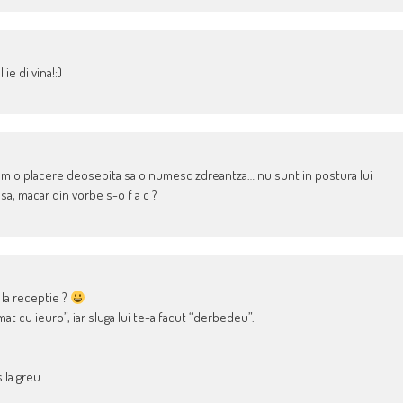
ie di vina!:)
am o placere deosebita sa o numesc zdreantza… nu sunt in postura lui
sa, macar din vorbe s-o f a c ?
la receptie ?
at cu ieuro”, iar sluga lui te-a facut “derbedeu”.
s la greu.