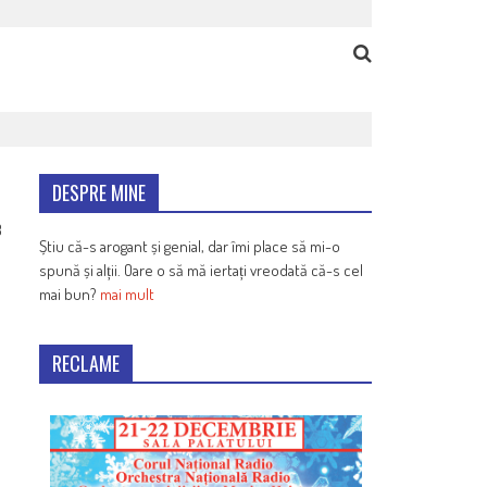
DESPRE MINE
8
Știu că-s arogant și genial, dar îmi place să mi-o
spună și alții. Oare o să mă iertați vreodată că-s cel
mai bun?
mai mult
RECLAME