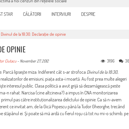
victimă a noi cenzuri din rețelele sociale
T STAR
CĂLĂTORII
INTERVIURI
DESPRE
>
Divinul de la 18:30. Declaraţie de opinie
DE OPINIE
3196
3
tor Ciutacu
-
November 27, 2012
. Parcă lipseşte miza. Indiferent cât s-ar strofoca
Divinul de la 18:30
,
e realizatorilor de emisiuni, piaţa asta-i moartă. Au fost prea multe alegeri
te interesul public. Clasa politică a avut grijă să dezamăgească peste
lma-n rahat. Narcisa (cine altcineva?) a impus în CNA monitorizarea
 E primul pas către instituţionalizarea delictului de opinie. Ca să n-avem
iferent ce invitat am, de la Gică Popescu până la Tudor Gheorghe, trecând
pe stăpânul ei. Şi poate să mă ardă cu fierul roşu că tot nu mi-o schimb; pe