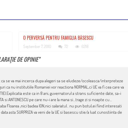
O PERVERSĂ PENTRU FAMIGLIA BĂSESCU
September 7, 2010
72
6218
LARAŢIE DE OPINIE
”
az ca se va mai incerca dupa alegeri sa se eludeze/ocoleasca/interpreteze
uri ca nu institutiile Romaniei vor reactiona NORMAL,ci UE va fi cea care va
I.Explicatia este ca in 8 ani, guvernatorul a strans suficiente date, sa-i
NTA si ANTONESCU pe care nu-i are la mana si…trage zi si noapte cu…
ba Floarea ,nici badea ION,nici salariatul.. nu pun botul,ei fiind interesati
e data asta SURPRIZA va veni de la UE si basescu stie/a luat cunostiinta de