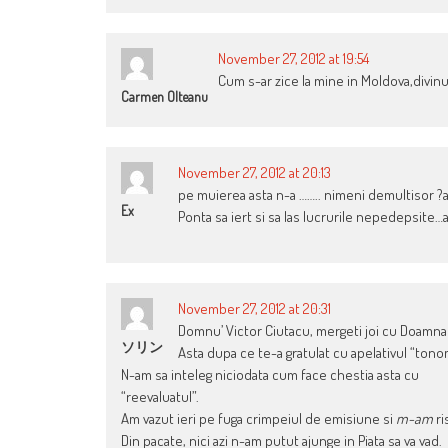
November 27, 2012 at 19:54
Cum s-ar zice la mine in Moldova,divinul 
Carmen Olteanu
November 27, 2012 at 20:13
pe muierea asta n-a …….. nimeni demultisor ?
Ex
Ponta sa iert si sa las lucrurile nepedepsite…a
November 27, 2012 at 20:31
Domnu’ Victor Ciutacu, mergeti joi cu Doamna 
ソリン
Asta dupa ce te-a gratulat cu apelativul “tonom
N-am sa inteleg niciodata cum face chestia asta cu
“reevaluatul”.
Am vazut ieri pe fuga crimpeiul de emisiune si
m-am
ri
Din pacate, nici azi n-am putut ajunge in Piata sa va vad.