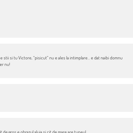
ile stii si tu Victore, “pisicut” nu e ales la intimplare… e dat naibi domnu
er nu!
t de gros e obrazul aluia si cit de mare are tupeul.