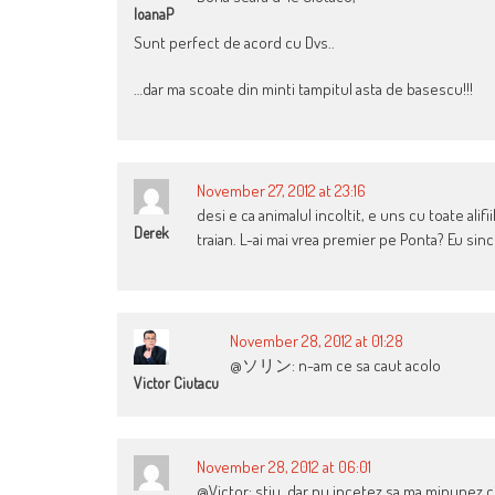
IoanaP
Sunt perfect de acord cu Dvs..
…dar ma scoate din minti tampitul asta de basescu!!!
November 27, 2012 at 23:16
desi e ca animalul incoltit, e uns cu toate alifi
Derek
traian. L-ai mai vrea premier pe Ponta? Eu sinc
November 28, 2012 at 01:28
@ソリン: n-am ce sa caut acolo
Victor Ciutacu
November 28, 2012 at 06:01
@Victor: stiu, dar nu incetez sa ma minunez ci