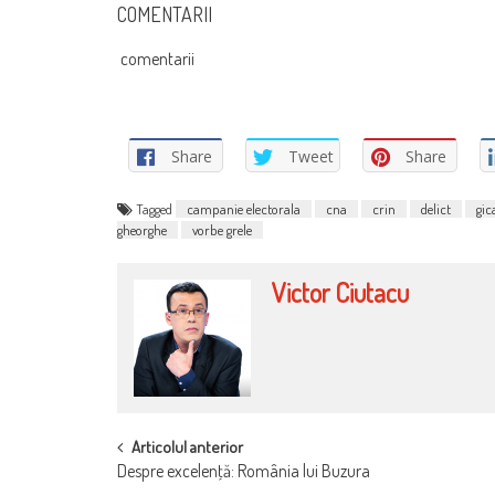
COMENTARII
comentarii
Share
Tweet
Share
Tagged
campanie electorala
cna
crin
delict
gic
gheorghe
vorbe grele
Victor Ciutacu
POST
Articolul anterior
Despre excelenţă: România lui Buzura
NAVIGATION