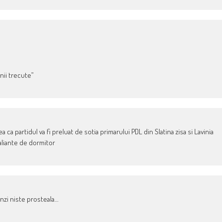
nii trecute”
a partidul va fi preluat de sotia primarului PDL din Slatina zisa si Lavinia
aliante de dormitor
vinzi niste prosteala…