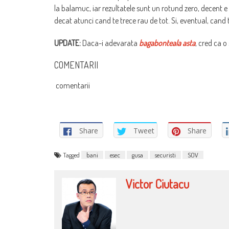
la balamuc, iar rezultatele sunt un rotund zero, decent e sa
decat atunci cand te trece rau de tot. Si, eventual, cand 
UPDATE:
Daca-i adevarata
bagabonteala asta
, cred ca o
COMENTARII
comentarii
Share
Tweet
Share
Tagged
bani
esec
gusa
securisti
SOV
Victor Ciutacu