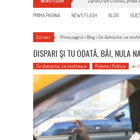
Cum îți schimbi, rapid, gratu
NEWS FLASH
PRIMA PAGINĂ
NEWS FLASH
BLOG
GUES
Esti aici:
Prima pagină >
Blog
>
Ce dixtractie, ce mish
DISPARI ŞI TU ODATĂ, BĂI, NULA N
Ce dixtractie, ce mishteaux
Polemici Politice
de
Vi