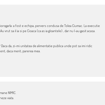
Ciorogarla: a fost e echipa, pervers condusa de Tolea Ciumac. La executie
u vrut sa il ia si pe Cioaca (ca as ia gloantele) , dar nu l-au gasit acasa.
 Daca da, zi-mi unitatea de alimentatie publica unde pot sa imi ridic
dent, daca merit, parerea mea.
amane NIMIC.
neze viata.