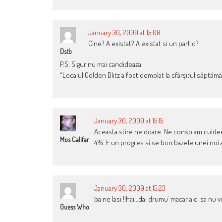
January 30, 2009 at 15:08
Cine? A existat? A existat si un partid?
Dstb
P.S. Sigur nu mai candideaza:
“Localul Golden Blitz a fost demolat la sfârşitul săptămâ
January 30, 2009 at 15:15
Aceasta stire ne doare. Ne consolam cuideea c
Mos Califar
4%. E un progres si se bun bazele unei noi 
January 30, 2009 at 15:23
ba ne lasi !!hai…dai drumu` macar aici sa nu 
Guess Who