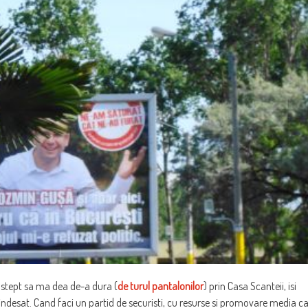
astept sa ma dea de-a dura (
de turul pantalonilor
) prin Casa Scanteii, isi
 indesat. Cand faci un partid de securisti, cu resurse si promovare media c