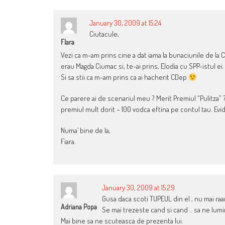
January 30, 2009 at 15:24
Ciutacule,
FIara
Vezi ca m-am prins cine a dat iama la bunaciunile de la 
erau Magda Ciumac si, te-ai prins, Elodia cu SPP-istul ei. A
Si sa stii ca m-am prins ca ai hacherit CDep
Ce parere ai de scenariul meu ? Merit Premiul “Pulitza” ?
premiul mult dorit – 100 vodca eftina pe contul tau. Evi
Numa’ bine de la,
Fiara.
January 30, 2009 at 15:29
Gusa daca scoti TUPEUL din el , nu mai ra
Adriana Popa
Se mai trezeste cand si cand .. sa ne lumi
Mai bine sa ne scuteasca de prezenta lui.