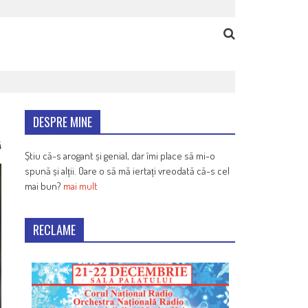
DESPRE MINE
4
Știu că-s arogant și genial, dar îmi place să mi-o
spună și alții. Oare o să mă iertați vreodată că-s cel
mai bun?
mai mult
RECLAME