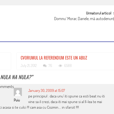
Urmatorul articol
Domnu’ Morar, Danele, mă autodenun
CVORUMUL LA REFERENDUM ESTE UN ABUZ
July 21, 2012
76
6588
, NULA NA NULA?
”
omments
January 30, 2009 at 15:07
pe principiul : daca unu’ iti spune ca esti beat nu iti
Puiu
vine sa il crezi, daca iti mai spune si al II-lea te mai
i acasa si te culci !!! cam asa cu Cozmin…. in sfarsit !!!!