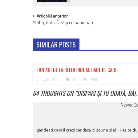
POST
Articolul anterior
Minţiţi, daţi afară şi cu banii luaţi
NAVIGATION
SIMILAR POSTS
DOI ANI DE LA REFERENDUM. CARE PE CARE
July 28, 2014
8
2931
64 THOUGHTS ON “
DISPARI ŞI TU ODATĂ, BĂI
COMMENT
Newer C
NAVIGATION
gandesti daca il crezi dar daca iti spune si al III-lea te duc