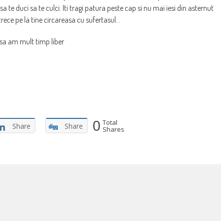
 te duci sa te culci. Iti tragi patura peste cap si nu mai iesi din asternut
trece pe la tine circareasa cu sufertasul…
 sa am mult timp liber
0
Total
Share
Share
Shares