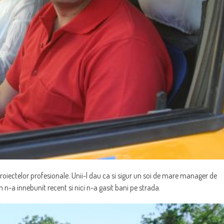
e proiectelor profesionale. Unii-l dau ca si sigur un soi de mare manager de
n n-a innebunit recent si nici n-a gasit bani pe strada.