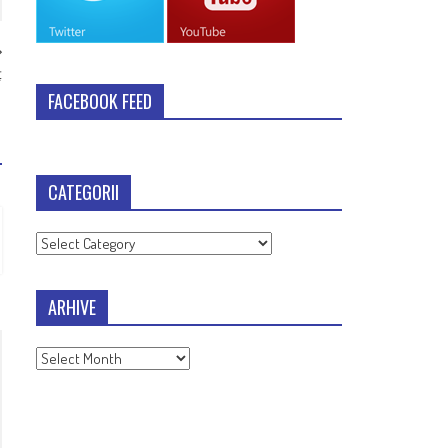
ţ
FACEBOOK FEED
CATEGORII
Categorii
ARHIVE
Arhive