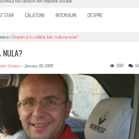
it și eficient, furnizorul de curent sau gaze
T STAR
CĂLĂTORII
INTERVIURI
DESPRE
teaux
>
Dispari şi tu odată, băi, nula na nula?
A NULA?
5747
6
ctor Ciutacu
-
January 30, 2009