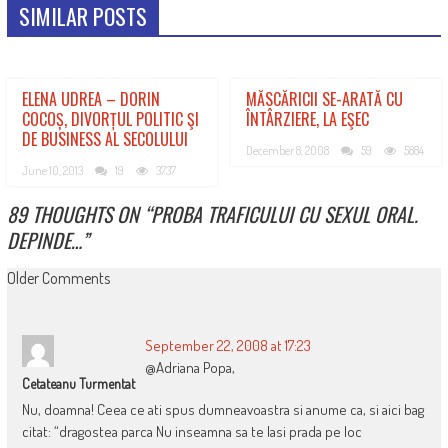
SIMILAR POSTS
ELENA UDREA – DORIN
MĂSCĂRICII SE-ARATĂ CU
COCOȘ, DIVORȚUL POLITIC ŞI
ÎNTÂRZIERE, LA EŞEC
DE BUSINESS AL SECOLULUI
December 8, 2008
59
5884
June 10, 2013
19
3737
89 THOUGHTS ON “
PROBA TRAFICULUI CU SEXUL ORAL.
DEPINDE…
”
COMMENT
Older Comments
NAVIGATION
September 22, 2008 at 17:23
@Adriana Popa,
Cetateanu Turmentat
Nu, doamna! Ceea ce ati spus dumneavoastra si anume ca, si aici bag
citat: “dragostea parca Nu inseamna sa te lasi prada pe loc