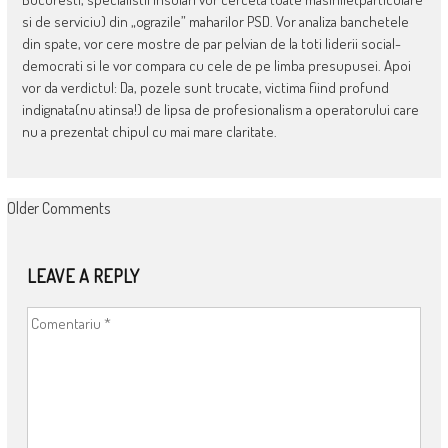
si de serviciu) din „ograzile” maharilor PSD. Vor analiza banchetele
din spate, vor cere mostre de par pelvian de la toti liderii social-
democrati si le vor compara cu cele de pe limba presupusei. Apoi
vor da verdictul: Da, pozele sunt trucate, victima fiind profund
indignata(nu atinsa!) de lipsa de profesionalism a operatorului care
nu a prezentat chipul cu mai mare claritate.
COMMENT
Older Comments
NAVIGATION
LEAVE A REPLY