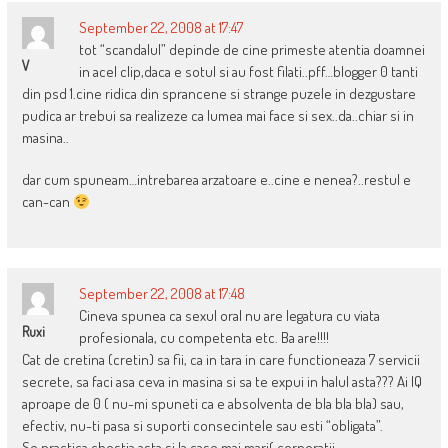
September 22, 2008 at 17:47
tot “scandalul” depinde de cine primeste atentia doamnei
V
in acel clip,daca e sotul si au fost filati..pff…blogger 0 tanti
din psd 1.cine ridica din sprancene si strange puzele in dezgustare
pudica ar trebui sa realizeze ca lumea mai face si sex..da..chiar si in
masina..
dar cum spuneam…intrebarea arzatoare e..cine e nenea?..restul e
can-can
September 22, 2008 at 17:48
Cineva spunea ca sexul oral nu are legatura cu viata
Ruxi
profesionala, cu competenta etc. Ba are!!!!
Cat de cretina (cretin) sa fii, ca in tara in care functioneaza 7 servicii
secrete, sa faci asa ceva in masina si sa te expui in halul asta??? Ai IQ
aproape de 0 ( nu-mi spuneti ca e absolventa de bla bla bla) sau,
efectiv, nu-ti pasa si suporti consecintele sau esti “obligata”.
Se practica chestia asta si la case mai mari( corporatii,