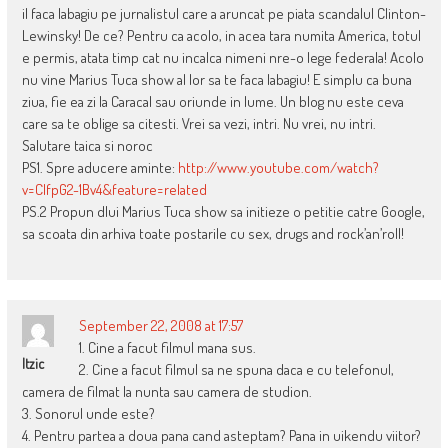
il faca labagiu pe jurnalistul care a aruncat pe piata scandalul Clinton-
Lewinsky! De ce? Pentru ca acolo, in acea tara numita America, totul
e permis, atata timp cat nu incalca nimeni nre-o lege federala! Acolo
nu vine Marius Tuca show al lor sa te faca labagiu! E simplu ca buna
ziua, fie ea zi la Caracal sau oriunde in lume. Un blog nu este ceva
care sa te oblige sa citesti. Vrei sa vezi, intri. Nu vrei, nu intri.
Salutare taica si noroc
PS1. Spre aducere aminte:
http://www.youtube.com/watch?
v=ClfpG2-1Bv4&feature=related
PS.2 Propun dlui Marius Tuca show sa initieze o petitie catre Google,
sa scoata din arhiva toate postarile cu sex, drugs and rock’an’roll!
September 22, 2008 at 17:57
1. Cine a facut filmul mana sus.
Itzic
2. Cine a facut filmul sa ne spuna daca e cu telefonul,
camera de filmat la nunta sau camera de studion.
3. Sonorul unde este?
4. Pentru partea a doua pana cand asteptam? Pana in uikendu viitor?