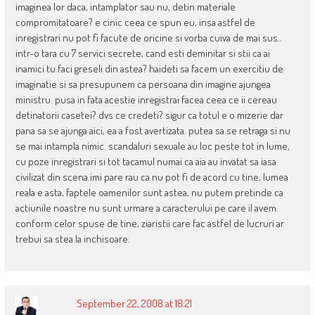
imaginea lor daca, intamplator sau nu, detin materiale
compromitatoare? e cinic ceea ce spun eu, insa astfel de
inregistrari nu pot fi facute de oricine si vorba cuiva de mai sus..
intr-o tara cu 7 servici secrete, cand esti deminitar si stii ca ai
inamici tu faci greseli din astea? haideti sa facem un exercitiu de
imaginatie si sa presupunem ca persoana din imagine ajungea
ministru. pusa in fata acestie inregistrai facea ceea ce ii cereau
detinatorii casetei? dvs ce credeti? sigur ca totul e o mizerie dar
pana sa se ajunga aici, ea a fost avertizata. putea sa se retraga si nu
se mai intampla nimic. scandaluri sexuale au loc peste tot in lume,
cu poze inregistrari si tot tacamul numai ca aia au invatat sa iasa
civilizat din scena.imi pare rau ca nu pot fi de acord cu tine, lumea
reala e asta, faptele oamenilor sunt astea, nu putem pretinde ca
actiunile noastre nu sunt urmare a caracterului pe care il avem.
conform celor spuse de tine, ziaristii care fac astfel de lucruri ar
trebui sa stea la inchisoare.
September 22, 2008 at 18:21