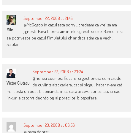
September 22, 2008 at 21:45
@McGogoo in cazul asta sorry …credeam ca vrei sa ma
Mile
jignesti. Pana la urma am inteles gresit-scuze. Bancul insa
se potriveste pe cazul filmuletului chiar daca stim ca e vechi.
Salutari
September 22, 2008 at 23:24
@nenea cosmos: fiecare-si gestioneza cum crede
Victor Ciutacu
de cuviinta atat cariera, cat si blogul. habar n-am cat
mai costa un post la comanda, insa, daca ai ceva curiozitati, iti dau
linkurile catorva deontologi ai poreclitei blogosfere.
September 23, 2008 at 06:56
@ oana dobre: