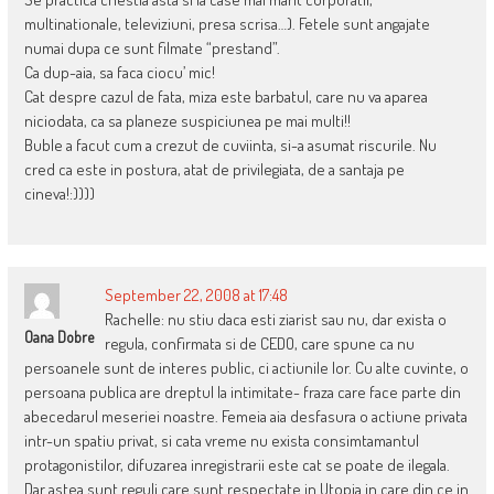
multinationale, televiziuni, presa scrisa…). Fetele sunt angajate
numai dupa ce sunt filmate “prestand”.
Ca dup-aia, sa faca ciocu’ mic!
Cat despre cazul de fata, miza este barbatul, care nu va aparea
niciodata, ca sa planeze suspiciunea pe mai multi!!
Buble a facut cum a crezut de cuviinta, si-a asumat riscurile. Nu
cred ca este in postura, atat de privilegiata, de a santaja pe
cineva!:))))
September 22, 2008 at 17:48
Rachelle: nu stiu daca esti ziarist sau nu, dar exista o
Oana Dobre
regula, confirmata si de CEDO, care spune ca nu
persoanele sunt de interes public, ci actiunile lor. Cu alte cuvinte, o
persoana publica are dreptul la intimitate- fraza care face parte din
abecedarul meseriei noastre. Femeia aia desfasura o actiune privata
intr-un spatiu privat, si cata vreme nu exista consimtamantul
protagonistilor, difuzarea inregistrarii este cat se poate de ilegala.
Dar astea sunt reguli care sunt respectate in Utopia in care din ce in