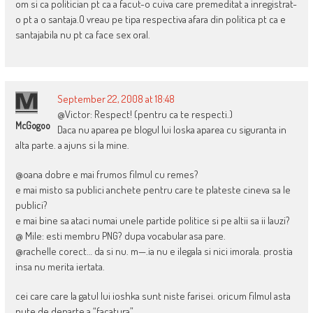
om si ca politician pt ca a facut-o cuiva care premeditat a inregistrat-
o pt a o santaja.O vreau pe tipa respectiva afara din politica pt ca e
santajabila nu pt ca face sex oral.
September 22, 2008 at 18:48
@Victor: Respect! (pentru ca te respecti.)
McGogoo
Daca nu aparea pe blogul lui Ioska aparea cu siguranta in
alta parte. a ajuns si la mine.
@oana dobre e mai frumos filmul cu remes?
e mai misto sa publici anchete pentru care te plateste cineva sa le
publici?
e mai bine sa ataci numai unele partide politice si pe altii sa ii lauzi?
@ Mile: esti membru PNG? dupa vocabular asa pare.
@rachelle corect… da si nu. m—.ia nu e ilegala si nici imorala. prostia
insa nu merita iertata.
cei care care la gatul lui ioshka sunt niste farisei. oricum filmul asta
pute de departe a “facatura”…