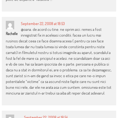
September 22, 2008 at 18:53
@oana. de acord cu tine. ne oprim aici. remes a fost
Rachelle
inregistrat fix in aceleasi conditii. facea un lucru mai
rusinos decat ceea ce face doamna aceea ( pentru ca sex face
toata lumea dar nu toata lumea isi vinde constiinta pentru niste
carnati) in filmuletul nostru si totusi imaginile au aparut, scandalul a
fost la fel de mare ca. pricipiul e acelasi. ne scandalizam doar ca aici
e vb de sex. hai sa lasam ipocrizia de o parte. persoana e publica si
daca nu a stat in dormitorul ei, are o problema. ca sa te dezamagesc,
sunt ziarist si n-am de gand sa invoc o etica pe care ne-o impun
potentialele “victime” ca sa ascund niste fapte care nu sunt nici
bune nici rele, dar ele ne arata asa cum suntem. omisiunea este tot
minciuna iar ziaristul n-ar trebui sa aiba alt reper decat adevarul.
September 22, 2008 at 18:54