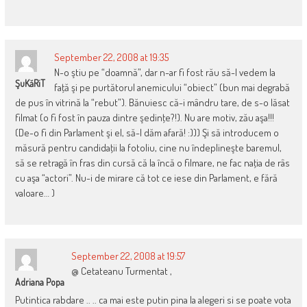
September 22, 2008 at 19:35
N-o ştiu pe “doamnă”, dar n-ar fi fost rău să-l vedem la
ŞuKăRiT
faţă şi pe purtătorul anemicului “obiect” (bun mai degrabă
de pus în vitrină la “rebut”). Bănuiesc că-i mândru tare, de s-o lăsat
filmat (o fi fost în pauza dintre şedinţe?!). Nu are motiv, zău aşa!!!
(De-o fi din Parlament şi el, să-l dăm afară! :))) Şi să introducem o
măsură pentru candidaţii la fotoliu, cine nu îndeplineşte baremul,
să se retragă în fras din cursă că la încă o filmare, ne fac naţia de râs
cu aşa “actori”. Nu-i de mirare că tot ce iese din Parlament, e fără
valoare… )
September 22, 2008 at 19:57
@ Cetateanu Turmentat ,
Adriana Popa
Putintica rabdare .. .. ca mai este putin pina la alegeri si se poate vota