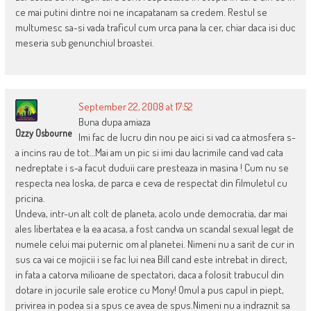
ce mai putini dintre noi ne incapatanam sa credem. Restul se
multumesc sa-si vada traficul cum urca pana la cer, chiar daca isi duc
meseria sub genunchiul broastei.
September 22, 2008 at 17:52
Buna dupa amiaza
Ozzy Osbourne
Imi fac de lucru din nou pe aici si vad ca atmosfera s-
a incins rau de tot…Mai am un pic si imi dau lacrimile cand vad cata
nedreptate i s-a facut duduii care presteaza in masina ! Cum nu se
respecta nea Ioska, de parca e ceva de respectat din filmuletul cu
pricina.
Undeva, intr-un alt colt de planeta, acolo unde democratia, dar mai
ales libertatea e la ea acasa, a fost candva un scandal sexual legat de
numele celui mai puternic om al planetei. Nimeni nu a sarit de cur in
sus ca vai ce mojicii i se fac lui nea Bill cand este intrebat in direct,
in fata a catorva milioane de spectatori, daca a folosit trabucul din
dotare in jocurile sale erotice cu Mony! Omul a pus capul in piept,
privirea in podea si a spus ce avea de spus.Nimeni nu a indraznit sa