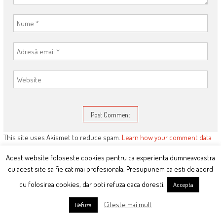
This site uses Akismet to reduce spam.
Learn how your comment data
is processed
.
Acest website foloseste cookies pentru ca experienta dumneavoastra
cu acest site sa fie cat mai profesionala. Presupunem ca esti de acord
cu folosirea cookies, dar poti refuza daca doresti.
Accepta
ARTICOLE RECENTE:
CE-MI PLACE:
Citeste mai mult
Refuza
Orban duce PNL la groapa pe
mana.ciutacu.ro