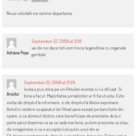
domnilor….
Noua celorlalti ne ramine departarea..
September 22, 2008 at 21:19
vai de noi daca toti vom trece la gandirea cu organele
Adriana Popa
genitale
September 22, 2008 at 21:29
Ioska a pus mina pe un filmulet-bomba si l-a difuzat. Si
Arsulici
bine a facut. Majoritatea jurnalistilor ar fi facut asta. Este
vorba de dreptul la informare, si de dreptul la libera exprimare.
Avind in vedere ca aparatul de filmat pare asezat pe bancheta din
spate, si ca domnul distins care beneficiaza de prestatie da la o
parte parul doamnei ca sa se vada mai bine, putem prezuma ca stiau
de inregistrare si ca o accepta (cel putin unul din ei.
Cit despre protagonisti, daca le-a picat bine, bravo lor. Putini sint in