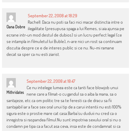
September 22, 2008 at 18:29
Rachell: Daca nu poti sa faci nici macar distinctia intre o
Oana Dobre
ilegalitate (presupusa spaga a lui Remes, si aia ajunsa pe
ecrane intr-un mod destul de dubios) si un lucru perfect legal (ce
se intampla in filmuletul lui Buble), n-are nici un rost sa continuam
discutia despre ce e de interes public si ce nu. Nu-mi ramane
decat sa sper ca nu esti ziarist.
September 22, 2008 at 18:47
Ce nu intelege lumea este ca tanti face blowjob unui
Mithridates
nene care a filmat-o cu gandul sa o aiba la mana, sa o
santajeze, etc.ca om politic tre sa te feresti ca de dracu sa fii
santajabil iar a face sex oral unui tip de a carui intentii nu esti 100%
sigura este o prostie mare cat casa.Barba’su duduii nu cred ca o
inregistra si raspandea filmul.Nu sunt impotriva sexului oral si nu o
condamn pe tipa ca a facut asa ceva, insa este de condamnat si ca