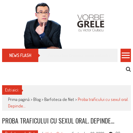
Skip
to
content
Cum îți schimbi, rapid, gratuit și eficient, furniz
NEWS FLASH
Esti aici:
Prima pagină >
Blog
>
Barfoteca de Net
>
Proba traficului cu sexul oral.
Depinde…
PROBA TRAFICULUI CU SEXUL ORAL. DEPINDE…