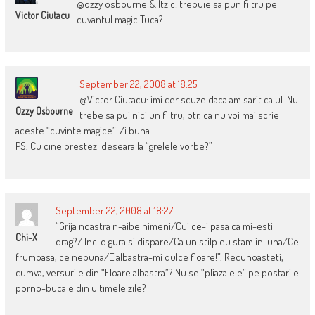
@ozzy osbourne & Itzic: trebuie sa pun filtru pe
Victor Ciutacu
cuvantul magic Tuca?
September 22, 2008 at 18:25
@Victor Ciutacu: imi cer scuze daca am sarit calul. Nu
Ozzy Osbourne
trebe sa pui nici un filtru, ptr. ca nu voi mai scrie
aceste “cuvinte magice”. Zi buna.
PS. Cu cine prestezi deseara la “grelele vorbe?”
September 22, 2008 at 18:27
“Grija noastra n-aibe nimeni/Cui ce-i pasa ca mi-esti
Chi-X
drag?/ Inc-o gura si dispare/Ca un stilp eu stam in luna/Ce
frumoasa, ce nebuna/E albastra-mi dulce floare!”. Recunoasteti,
cumva, versurile din “Floare albastra”? Nu se “pliaza ele” pe postarile
porno-bucale din ultimele zile?