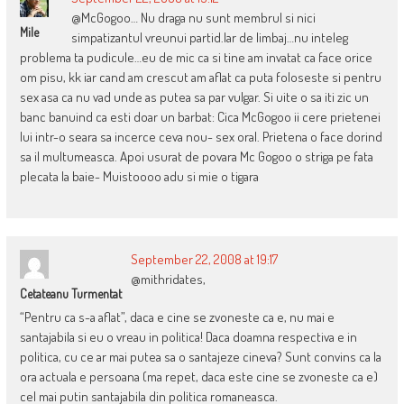
@McGogoo… Nu draga nu sunt membrul si nici
Mile
simpatizantul vreunui partid.Iar de limbaj…nu inteleg
problema ta pudicule…eu de mic ca si tine am invatat ca face orice
om pisu, kk iar cand am crescut am aflat ca puta foloseste si pentru
sex asa ca nu vad unde as putea sa par vulgar. Si uite o sa iti zic un
banc banuind ca esti doar un barbat: Cica McGogoo ii cere prietenei
lui intr-o seara sa incerce ceva nou- sex oral. Prietena o face dorind
sa il multumeasca. Apoi usurat de povara Mc Gogoo o striga pe fata
plecata la baie- Muistoooo adu si mie o tigara
September 22, 2008 at 19:17
@mithridates,
Cetateanu Turmentat
“Pentru ca s-a aflat”, daca e cine se zvoneste ca e, nu mai e
santajabila si eu o vreau in politica! Daca doamna respectiva e in
politica, cu ce ar mai putea sa o santajeze cineva? Sunt convins ca la
ora actuala e persoana (ma repet, daca este cine se zvoneste ca e)
cel mai putin santajabila din politica romaneasca.