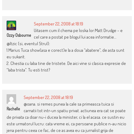
September 22, 2008 at 18:19
Uitasem cum il chema pe Ioska lor:Matt Drudge – e
Ozzy Osbourne
cel care a postat pe blogul lui acea informatie…
@Itzic (si, eventul Strul):
1.Marius Tuca show(asa e corect)e la a doua “abatere”, de asta sunt
eu sukarit.
2. Chestia cu laba tine de tristete. De aici vine si clasica expresie de
“laba trista”. Tu esti trist?
September 22, 2008 at 18:19
@oana. si remes punea la cale sa primeasca tuica si
Rachelle
carnatii tot intr-un spatiu privat. actiunea era cat se poate
de privata ca doar nu-i ducea la minister, ci la el acasa. ce sustin eu
este urmatorul lucru: cata vreme ei, ca persoane publice n-au nicio
jena pentru ceea ce fac, de ce as avea eu ca jurnalist grija de