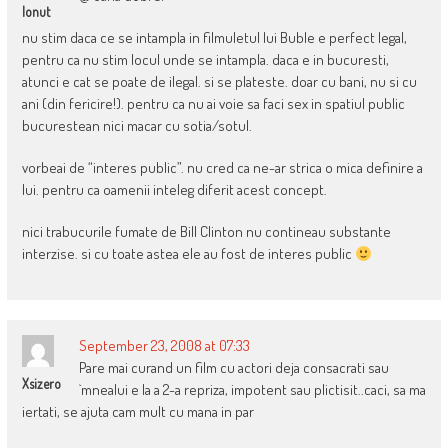
Ionut
nu stim daca ce se intampla in filmuletul lui Buble e perfect legal,
pentru ca nu stim locul unde se intampla. daca e in bucuresti,
atunci e cat se poate de ilegal. si se plateste. doar cu bani, nu si cu
ani (din fericire!). pentru ca nu ai voie sa faci sex in spatiul public
bucurestean nici macar cu sotia/sotul.
vorbeai de “interes public”. nu cred ca ne-ar strica o mica definire a
lui. pentru ca oamenii inteleg diferit acest concept.
nici trabucurile fumate de Bill Clinton nu contineau substante
interzise. si cu toate astea ele au fost de interes public
September 23, 2008 at 07:33
Pare mai curand un film cu actori deja consacrati sau
Xsizero
`mnealui e la a 2-a repriza, impotent sau plictisit..caci, sa ma
iertati, se ajuta cam mult cu mana in par