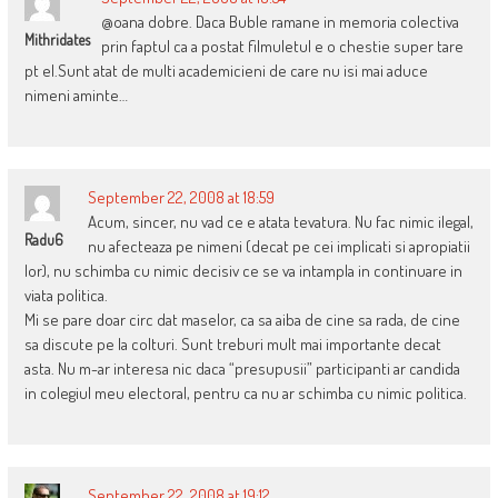
@oana dobre. Daca Buble ramane in memoria colectiva
Mithridates
prin faptul ca a postat filmuletul e o chestie super tare
pt el.Sunt atat de multi academicieni de care nu isi mai aduce
nimeni aminte…
September 22, 2008 at 18:59
Acum, sincer, nu vad ce e atata tevatura. Nu fac nimic ilegal,
Radu6
nu afecteaza pe nimeni (decat pe cei implicati si apropiatii
lor), nu schimba cu nimic decisiv ce se va intampla in continuare in
viata politica.
Mi se pare doar circ dat maselor, ca sa aiba de cine sa rada, de cine
sa discute pe la colturi. Sunt treburi mult mai importante decat
asta. Nu m-ar interesa nic daca “presupusii” participanti ar candida
in colegiul meu electoral, pentru ca nu ar schimba cu nimic politica.
September 22, 2008 at 19:12