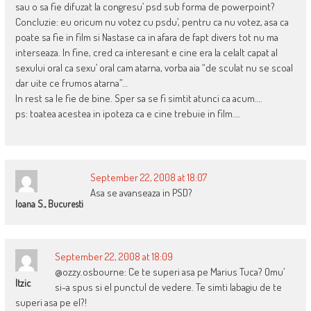
sau o sa fie difuzat la congresu’ psd sub forma de powerpoint?
Concluzie: eu oricum nu votez cu psdu’, pentru ca nu votez, asa ca
poate sa fie in film si Nastase ca in afara de fapt divers tot nu ma
interseaza. In fine, cred ca interesant e cine era la celalt capat al
sexului oral ca sexu’ oral cam atarna, vorba aia “de sculat nu se scoal
dar uite ce frumos atarna”…
In rest sa le fie de bine. Sper sa se fi simtit atunci ca acum….
ps: toatea acestea in ipoteza ca e cine trebuie in film….
September 22, 2008 at 18:07
Asa se avanseaza in PSD?
Ioana S., Bucuresti
September 22, 2008 at 18:09
@ozzy.osbourne: Ce te superi asa pe Marius Tuca? Omu’
Itzic
si-a spus si el punctul de vedere. Te simti labagiu de te
superi asa pe el?!