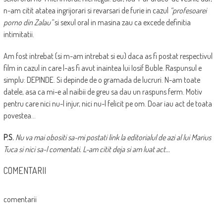
n-am citit atatea ingrijorari si revarsari de furie in cazul
“profesoarei
porno din Zalau”
si sexul oral in masina zau ca excede definitia
intimitatii.
Am fost intrebat (si m-am intrebat si eu) daca as fi postat respectivul
film in cazul in care l-as fi avut inaintea lui Iosif Buble. Raspunsul e
simplu: DEPINDE. Si depinde de o gramada de lucruri. N-am toate
datele, asa ca mi-e al naibii de greu sa dau un raspuns ferm. Motiv
pentru care nici nu-l injur, nici nu-l felicit pe om. Doar iau act de toata
povestea…
P.S.
Nu va mai obositi sa-mi postati link la editorialul de azi al lui Marius
Tuca si nici sa-l comentati. L-am citit deja si am luat act…
COMENTARII
comentarii