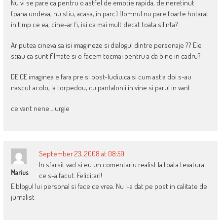
Nu vi se pare ca pentru o astfel de emotie rapida, de neretinut
(pana undeva, nu stiu, acasa, in parc) Domnul nu pare foarte hotarat
in timp ce ea, cine-ar fi, isi da mai mult decat toata silinta?
Ar putea cineva sa isi imagineze si dialogul dintre personaje ?? Ele
stiau ca sunt filmate si o facem tocmai pentru a da bine in cadru?
DE CE imaginea e fara pre si post-ludiu,ca si cum astia doi s-au
nascut acolo, la torpedou, cu pantalonii in vine si parul in vant
ce vant nene….urgie
September 23, 2008 at 08:59
In sfarsit vad si eu un comentariu realist la toata tevatura
Marius
ce s-a facut. Felicitari!
E blogul lui personal si face ce vrea. Nu l-a dat pe post in calitate de
jurnalist