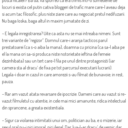
posta nicaieri? Ba da, va spun eu ca era trimis intr-o sumedenie de
locuri si exista cel putin cativa bloggeri de trafic mare care-l aveau deja
si acum tac filosofic; plus niste ziare care au negociat pretul nedifuzarii.
Nu baga Ioska, baga altul in maxim jumatate de zi.
– E legala inregistrarea? Uite ca asta nu se mai intreaba nimeni. Sunt
trei variante de “regizor”. Domnul care-i aranja tacticos parul
prestatoarei (ca s-o aiba la mana), doamna cu pricina (ca sa-l aiba pe
el la mana ori sa-si produca niste notorietate ieftina de femeie
dezinhibata) sau un tert care-l fila pe unul dintre protagonisti (iar
camera sta al dracu’ de fixa pe tot parcursul executarii lucrarii).
Legala-i doar in cazul in care amorezii s-au filmat de bunavoie; in rest,
pauza.
– Rar am vazut atata revarsare de ipocrizie. Oameni care au vazut si re-
vazut filmuletul cu atentie, in cele mai mici amanunte, ridica intelectual
din sprancene, a greata existentiala.
– Sigur ca violarea intimitatii unui om, politician au ba, e o mizerie, iar
sexul oral nu-i nici imoral, nici ilegal. Dar, lua-l-ar dracu’ de vesnic dar,