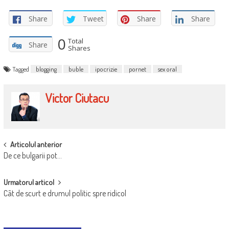
Share
Tweet
Share
Share
0
Total
Share
Shares
Tagged
blogging
buble
ipocrizie
pornet
sex oral
Victor Ciutacu
POST
Articolul anterior
De ce bulgarii pot…
NAVIGATION
Urmatorul articol
Cât de scurt e drumul politic spre ridicol