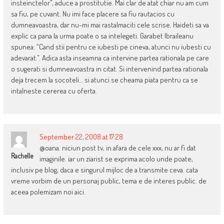
insteinctelor”, aduce a prostitutie. Mai clar de atat chiar nu am cum
sa fiu, pe cuvant. Nu imi face placere sa fiu rautacios cu
dumneavoastra, dar nu-mi mai rastalmaciti cele scrise. Haideti sa va
explic ca pana la urma poate o sa intelegeti. Garabet Ibraileanu
spunea: “Cand stii pentru ce iubesti pe cineva, atunci nu iubesti cu
adevarat.”. Adica asta inseamna ca intervine partea rationala pe care
o sugerati si dumneavoastra in citat. Si intervenind partea rationala
deja trecem la socoteli… si atunci se cheama piata pentru ca se
intalneste cererea cu oferta.
September 22, 2008 at 17:28
@oana. niciun post tv, in afara de cele xxx, nu ar fi dat
Rachelle
imaginile. iar un ziarist se exprima acolo unde poate,
inclusiv pe blog, daca e singurul mijloc de a transmite ceva. cata
vreme vorbim de un personaj public, tema e de interes public. de
aceea polemizam noi aici.