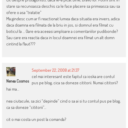
stare sa recunoasca deschis ca le face placere sa primeasca sau sa
ofere o asa “tratatie”
Ma gindesc cum ar fi reactionat lumea daca situatia era invers, adica
daca doamna era filmata de la briu in jos, si domnul era filmat cu
boticul la … Oare era aceeasi amploare a comentariilor pudibonde?
Sau care era reactia daca in locul doamnei era filmat un alt domn
cintind la flaut???
September 22, 2008 at 21:37
cel mai interesant este faptul ca ioska are contul
Nenea Cosmos
pus pe blog, cica sa doneze cititorii. Numai cititorii?
hai ma…
nea ciutacule, sa zici “depinde” cind o sa ai si tu contul pus pe blog,
ca sa doneze “cititorii”…
cit o mai costa un post la comanda?