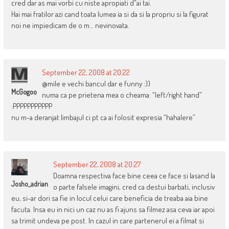
cred dar as mai vorbi cu niste apropiati d”ai tai.
Hai mai fratilor azi cand toata lumea ia si da si la propriu si la figurat
noi ne impiedicam de o m… nevinovata.
September 22, 2008 at 20:22
@mile e vechi bancul dar e funny :))
McGogoo
numa ca pe prietena mea o cheama: “left/right hand”
:PPPPPPPPPPP
nu m-a deranjat limbajul ci pt ca ai folosit expresia “hahalere”
September 22, 2008 at 20:27
Doamna respectiva face bine ceea ce face si lasand la
Josho_adrian
o parte falsele imagini, cred ca destui barbati, inclusiv
eu, si-ar dori sa fie in locul celui care beneficia de treaba aia bine
facuta. Insa eu in nici un caz nu as fi ajuns sa filmez asa ceva iar apoi
sa trimit undeva pe post. In cazul in care partenerul ei a filmat si