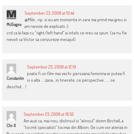
September 23, 2008 at 10:44
@Mile , np. si eu am momente in care ma prind mai greu si
McGogoo
am nevoie de explicatii ;).
crd ca la faza cu “right/left hand” ai intels ce vreu sa spun. (sa nu fie
nevoit ca Victor sa cenzureze mesajul).
September 23, 2008 at 12:19
poate fi un film mai vechi ,persoana feminina ar putea fi
Constantin
si o alta …..zana , in tinerete .ce perspective …… se
deschid…..!
September 23, 2008 at 18:56
Am auzi ca, mai nou, distinsul si “atinsul” domn Birchall, a
Chi-X
“tocmit specialisti” tocmai din Albion. De cum vor ateriza in
Bucuresti, specialistii insulari vor cerceta toate masinile(particulare