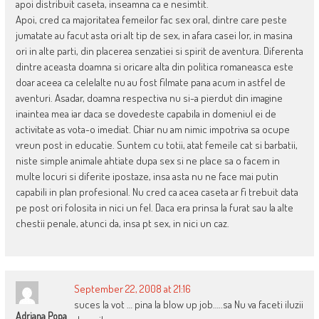
apoi distribuit caseta, inseamna ca e nesimtit.
Apoi, cred ca majoritatea femeilor fac sex oral, dintre care peste
jumatate au facut asta ori alt tip de sex, in afara casei lor, in masina
ori in alte parti, din placerea senzatiei si spirit de aventura. Diferenta
dintre aceasta doamna si oricare alta din politica romaneasca este
doar aceea ca celelalte nu au fost filmate pana acum in astfel de
aventuri. Asadar, doamna respectiva nu si-a pierdut din imagine
inaintea mea iar daca se dovedeste capabila in domeniul ei de
activitate as vota-o imediat. Chiar nu am nimic impotriva sa ocupe
vreun post in educatie. Suntem cu totii, atat femeile cat si barbatii,
niste simple animale ahtiate dupa sex si ne place sa o facem in
multe locuri si diferite ipostaze, insa asta nu ne face mai putin
capabili in plan profesional. Nu cred ca acea caseta ar fi trebuit data
pe post ori folosita in nici un fel. Daca era prinsa la furat sau la alte
chestii penale, atunci da, insa pt sex, in nici un caz.
September 22, 2008 at 21:16
suces la vot … pina la blow up job…..sa Nu va faceti iluzii
Adriana Popa