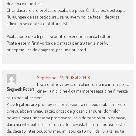
doamna din politica …
Chiar daca are creierul cat o boaba de piper. Ca daca era desteapta
Nu ajungea de asa batjocura… sa nu avem noi ce face .. decat sa
admiram sex oral cu o ofilitura PSD.
Poata pune de o lege …. si pentru executie in piata la Obor….
Poate este in final vorba de o masca pentru ten si noi Nu
pricepem… ca de dragoste ,pasiune nu cred
September 22, 2008 at 20:08
1. sex oral nevinovat, din placere, nu ma intereseaza
Siegmeth Robert
cine-l ia nici cine-l da ma intereseaza cine filmeaza
sau a postat camera.
2. ce legatura are promovarea profesionala cu sexu oral, a mai zis-o
cineva, altceva vreau sa zic, oricat de groaznic ar suna, domnilor
nevasta mea urmeaza sa promoveze, sa o demasc sa nu o demasc,
daca ma intrebati ce-i ma tu ii dai lui nevasta ta m… raspunsul este
da, daca tu interlocutorul meu imi spui ca tu nu ii dai lui a ta, eu te