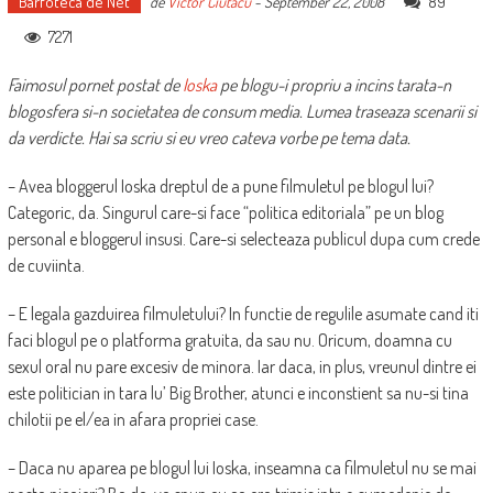
Barfoteca de Net
89
de
Victor Ciutacu
-
September 22, 2008
7271
Faimosul pornet postat de
Ioska
pe blogu-i propriu a incins tarata-n
blogosfera si-n societatea de consum media. Lumea traseaza scenarii si
da verdicte. Hai sa scriu si eu vreo cateva vorbe pe tema data.
– Avea bloggerul Ioska dreptul de a pune filmuletul pe blogul lui?
Categoric, da. Singurul care-si face “politica editoriala” pe un blog
personal e bloggerul insusi. Care-si selecteaza publicul dupa cum crede
de cuviinta.
– E legala gazduirea filmuletului? In functie de regulile asumate cand iti
faci blogul pe o platforma gratuita, da sau nu. Oricum, doamna cu
sexul oral nu pare excesiv de minora. Iar daca, in plus, vreunul dintre ei
este politician in tara lu’ Big Brother, atunci e inconstient sa nu-si tina
chilotii pe el/ea in afara propriei case.
– Daca nu aparea pe blogul lui Ioska, inseamna ca filmuletul nu se mai