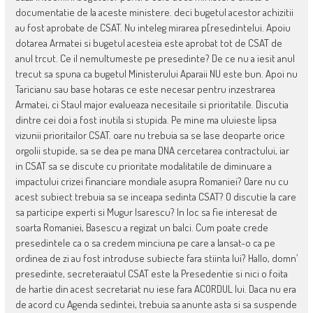
documentatie de la aceste ministere. deci bugetul acestor achizitii
au fost aprobate de CSAT. Nu inteleg mirarea p[resedintelui. Apoiu
dotarea Armatei si bugetul acesteia este aprobat tot de CSAT de
anul trcut. Ce il nemultumeste pe presedinte? De ce nu a iesit anul
trecut sa spuna ca bugetul Ministerului Aparaii NU este bun. Apoi nu
Taricianu sau base hotaras ce este necesar pentru inzestrarea
Armatei, ci Staul major evalueaza necesitaile si prioritatile. Discutia
dintre cei doi a fost inutila si stupida. Pe mine ma uluieste lipsa
vizunii prioritailor CSAT. oare nu trebuia sa se lase deoparte orice
orgolii stupide, sa se dea pe mana DNA cercetarea contractului, iar
in CSAT sa se discute cu prioritate modalitatile de diminuare a
impactului crizei financiare mondiale asupra Romaniei? Oare nu cu
acest subiect trebuia sa se inceapa sedinta CSAT? O discutie la care
sa participe experti si Mugur Isarescu? In loc sa fie interesat de
soarta Romaniei, Basescu a regizat un balci. Cum poate crede
presedintele ca o sa credem minciuna pe care a lansat-o ca pe
ordinea de zi au fost introduse subiecte fara stiinta lui? Hallo, domn’
presedinte, secreteraiatul CSAT este la Presedentie si nici o foita
de hartie din acest secretariat nu iese fara ACORDUL lui. Daca nu era
de acord cu Agenda sedintei, trebuia sa anunte asta si sa suspende