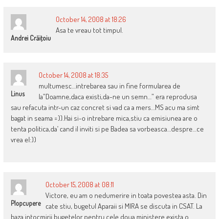
October 14, 2008 at 18:26
Asa te vreau tot timpul.
Andrei Crăiţoiu
October 14, 2008 at 18:35
multumesc…intrebarea sau in fine formularea de
Linus
la”Doamne,daca existi,da-ne un semn…” era reprodusa
sau refacuta intr-un caz concret si vad ca a mers…MS acu ma simt
bagat in seama =)).Hai si-o intrebare mica,stiu ca emisiunea are o
tenta politica,da’ cand il inviti si pe Badea sa vorbeasca…despre…ce
vrea el:))
October 15, 2008 at 08:11
Victore, eu am o nedumerire in toata povestea asta. Din
Plopcupere
cate stiu, bugetul Aparaii si MIRA se discuta in CSAT. La
baza intocmirii bugetelor pentru cele doua ministere exista o