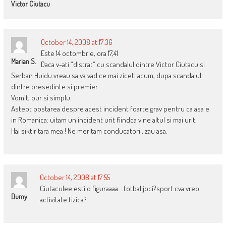
Victor Ciutacu
October 14, 2008 at 17:36
Este 14 octombrie, ora 17,41
Marian S.
Daca v-ati “distrat“ cu scandalul dintre Victor Ciutacu si
Serban Huidu vreau sa va vad ce mai ziceti acum, dupa scandalul
dintre presedinte si premier.
Vomit, pur si simplu.
Astept postarea despre acest incident foarte grav pentru ca asa e
in Romanica: uitam un incident urit fiindca vine altul si mai urit.
Hai siktir tara mea ! Ne meritam conducatorii, zau asa.
October 14, 2008 at 17:55
Ciutaculee esti o figuraaaa….fotbal joci?sport cva vreo
Dumy
activitate fizica?