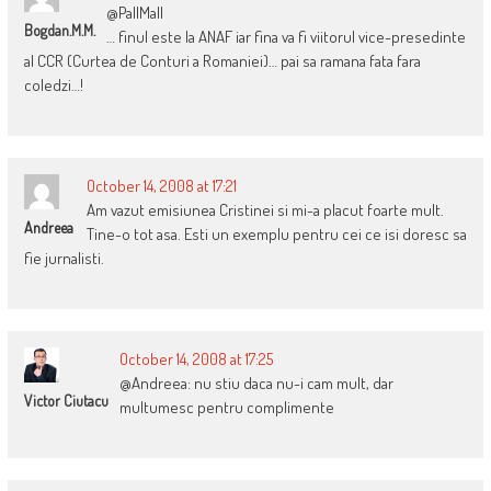
@PallMall
Bogdan.M.M.
… finul este la ANAF iar fina va fi viitorul vice-presedinte
al CCR (Curtea de Conturi a Romaniei)… pai sa ramana fata fara
coledzi…!
October 14, 2008 at 17:21
Am vazut emisiunea Cristinei si mi-a placut foarte mult.
Andreea
Tine-o tot asa. Esti un exemplu pentru cei ce isi doresc sa
fie jurnalisti.
October 14, 2008 at 17:25
@Andreea: nu stiu daca nu-i cam mult, dar
Victor Ciutacu
multumesc pentru complimente