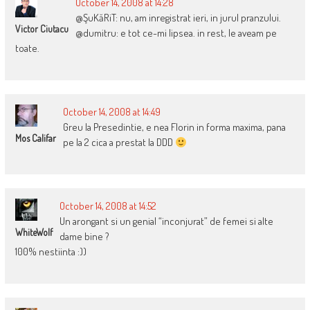
October 14, 2008 at 14:28
@ŞuKăRiT: nu, am inregistrat ieri, in jurul pranzului.
Victor Ciutacu
@dumitru: e tot ce-mi lipsea. in rest, le aveam pe
toate.
October 14, 2008 at 14:49
Greu la Presedintie, e nea Florin in forma maxima, pana
Mos Califar
pe la 2 cica a prestat la DDD
October 14, 2008 at 14:52
Un arongant si un genial “inconjurat” de femei si alte
WhiteWolf
dame bine ?
100% nestiinta :))