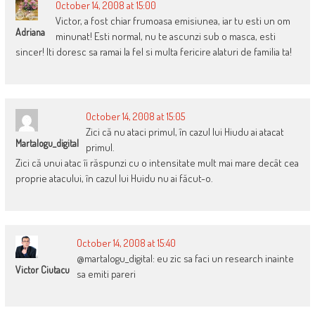
October 14, 2008 at 15:00
Victor, a fost chiar frumoasa emisiunea, iar tu esti un om
Adriana
minunat! Esti normal, nu te ascunzi sub o masca, esti
sincer! Iti doresc sa ramai la fel si multa fericire alaturi de familia ta!
October 14, 2008 at 15:05
Zici că nu ataci primul, în cazul lui Hiudu ai atacat
Martalogu_digital
primul.
Zici că unui atac îi răspunzi cu o intensitate mult mai mare decât cea
proprie atacului, în cazul lui Huidu nu ai făcut-o.
October 14, 2008 at 15:40
@martalogu_digital: eu zic sa faci un research inainte
Victor Ciutacu
sa emiti pareri