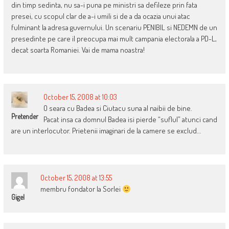
din timp sedinta, nu sa-i puna pe ministri sa defileze prin fata
presei, cu scopul clar de a-i umili si de a da ocazia unui atac
fulminant la adresa guvernului. Un scenariu PENIBIL si NEDEMN de un
presedinte pe care il preocupa mai mult campania electorala a PD-L,
decat soarta Romaniei. Vai de mama noastra!
October 15, 2008 at 10:03
O seara cu Badea si Ciutacu suna al naibii de bine.
Pretender
Pacat insa ca domnul Badea isi pierde “suflul” atunci cand
are un interlocutor. Prietenii imaginari de la camere se exclud…
October 15, 2008 at 13:55
membru fondator la Sorlei
Gigel