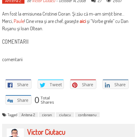
Antena 2
27
2607
de
Victor Ciutacu
-
October 14, 2008
Am fost la emisiunea Cristinei Cioran. Şi zău că m-am simţit bine…
Merci,
Paule
! Cine vrea şi are chef, gaseşte
aici
şi “Vorbe grele” cu Dan
Ruşanu şi Ioan Oltean.
COMENTARII
comentarii
Share
Tweet
Share
Share
0
Total
Share
Shares
Tagged
Antena 2
cioran
ciutacu
cordoneanu
Victor Ciutacu