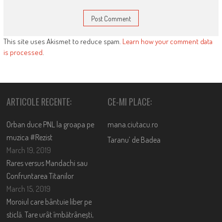
This site uses Akismet to reduce spam.
Learn how your comment data
is processed
.
ARTICOLE RECENTE:
CE-MI PLACE:
Orban duce PNL la groapa pe
mana.ciutacu.ro
muzica #Rezist
Taranu’ de Badea
March 19, 2019
Rares versus Mandachi sau
Confruntarea Titanilor
March 15, 2019
Moroiul care bântuie liber pe
sticlă. Tare urât îmbătrânești,