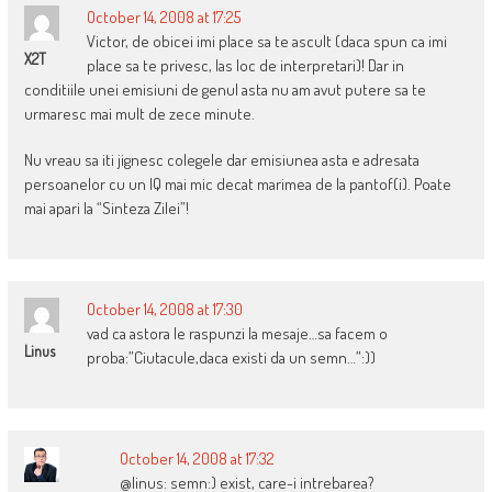
October 14, 2008 at 17:25
Victor, de obicei imi place sa te ascult (daca spun ca imi
X2T
place sa te privesc, las loc de interpretari)! Dar in
conditiile unei emisiuni de genul asta nu am avut putere sa te
urmaresc mai mult de zece minute.
Nu vreau sa iti jignesc colegele dar emisiunea asta e adresata
persoanelor cu un IQ mai mic decat marimea de la pantof(i). Poate
mai apari la “Sinteza Zilei”!
October 14, 2008 at 17:30
vad ca astora le raspunzi la mesaje…sa facem o
Linus
proba:”Ciutacule,daca existi da un semn…”:))
October 14, 2008 at 17:32
@linus: semn:) exist, care-i intrebarea?