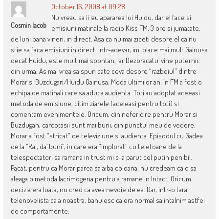
October 16, 2008 at 09:28
Nu vreau sa ii iau apararea lui Huidu, dar el face si
Cosmin Iacob
emisiuni matinale la radio Kiss FM, 3 ore si jumatate,
de luni pana vineri, in direct. Asa ca nu mai ziceti despre el ca nu
stie sa faca emisiuni in direct. Intr-adevar, imi place mai mult Gainusa
decat Huidu, este mult mai spontan, iar Dezbracatu’ vine puternic
din urma. As mai vrea sa spun cate ceva despre “razboiul” dintre
Morar si Buzdugan/Huidu Gainusa. Moda ultimilor ani in FM a fost o
echipa de matinali care sa aduca audienta. Toti au adoptat aceeasi
metoda de emisiune, citim ziarele (aceleasi pentru toti) si
comentam evenimentele. Oricum, din nefericire pentru Morar si
Buzdugan, carcotasii sunt mai buni, din punctul meu de vedere.
Morar a fost “stricat” de televiziune si audienta. Episodul cu Gadea
de la “Rai, da’ buni”, in care era “implorat” cu telefoane de la
telespectatori sa ramana in trust mi s-a parut cel putin penibil.
Pacat, pentru ca Morar parea sa aiba coloana, nu credeam ca o sa
aleaga o metoda lacrimogena pentru a ramane in Intact. Oricum
decizia era luata, nu cred ca avea nevoie de ea. Dar, intr-o tara
telenovelista ca a noastra, banuiesc ca era normal sa intalnim astfel
de comportamente.