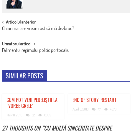
POST
Articolul anterior
Chiar mai are vreun rost să mă dezbrac?
NAVIGATION
Urmatorul articol
Falimentul regimului politic portocaliu
SIMILAR POSTS
CUM POT VENI PEDELIŞTII LA
END OF STORY. RESTART
“VORBE GRELE”
April 6, 2013
47
4370
May 18, 2010
82
6303
27 THOUGHTS ON “
CU MULTĂ SINCERITATE DESPRE