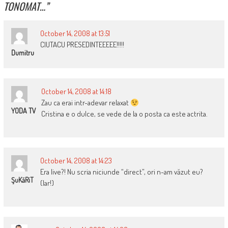
TONOMAT…
”
October 14, 2008 at 13:51
CIUTACU PRESEDINTEEEEE!!!!!
Dumitru
October 14, 2008 at 14:18
Zau ca erai intr-adevar relaxat
YODA TV
Cristina e o dulce, se vede de la o posta ca este actrita.
October 14, 2008 at 14:23
Era live?! Nu scria niciunde “direct”, ori n-am văzut eu?
ŞuKăRiT
(Iar!)