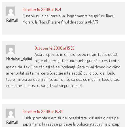
October 14, 2008 at 15:51
Rusanu nu e cel care si-a “bagat menta pe gat” cu Radu
PallMall
Moraru la “Nasul” si are finul director la ANAF?
October 14, 2008 at 15:53
Asta ai spus tu în emisiune, eu nu am făcut decât
Martalogu_digital
nişte observaţii. Oricum, sunt sigur că nu eşti chiar
aşa de rău (evil) pe cât laşi să se înţeleagă. Asta mi-ai dovedit-o când
ai renunţat să te mai cerţi (decizie înţeleaptă) cu idiotul de Huidu
(care-mi era oarecum simpatic înainte să dea cu mucii-n fasole sau,
cum bine ai spus tu, să-şi tragă singur palme).
October 14, 2008 at 15:59
Huidu prezinta o emisiune inregistrata…difuzata o data pe
PallMall
saptamana. In rest se pricepe la politica atat cat ma pricep