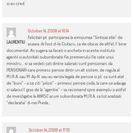
si eu cred.
October 14, 2008 at 16:14
Felicitari pt. participarea la emisiunea “Sinteza zilei” de
LAURENTIU
aseara. Ai fost d-le Ciutacu, ca de obicei de altfel, f. bine
documentat. As sugera sa faceti o ancheta in aceste institutii:
agentii si autoritati subordonate fie premierului fie cate unui
ministru… si sa vedeti cati dintre salariati sunt pensionari, da
PENSIONARI care primesc pensie dintr-un alt sistem, de regula al
M.I.R.A. sau M. Ap.N. sau au varsta legala de pensie si pt. ca sunt atat
de “buni” – a se citi “pilosi” – primesc pensie civila, la care se adauga
si salariul f. gras de la “agentie” – va recomand spre exemplu o astfel
de investigatie la ANRSC acum subordonata M.I.R.A. ca tot analizati
“declaratia” d-nei Preda…
October 14, 2008 at 17:10