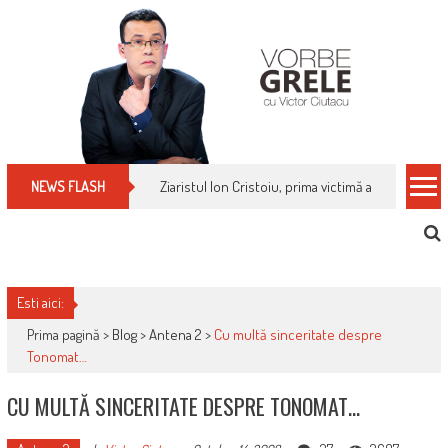
Skip
to
content
Ziaristul Ion Cristoiu, prima victimă a noi cenzuri 
NEWS FLASH
Esti aici:
Prima pagină >
Blog
>
Antena 2
>
Cu multă sinceritate despre
Tonomat…
CU MULTĂ SINCERITATE DESPRE TONOMAT…