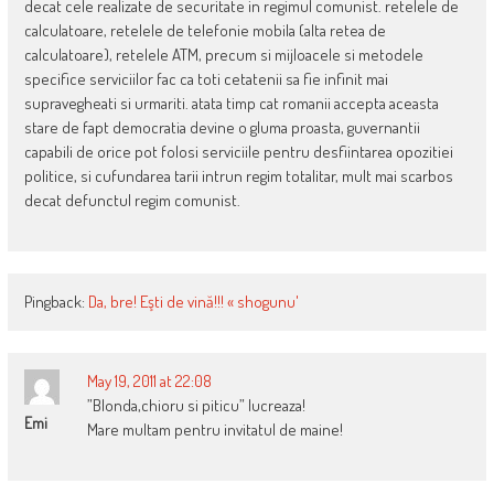
decat cele realizate de securitate in regimul comunist. retelele de
calculatoare, retelele de telefonie mobila (alta retea de
calculatoare), retelele ATM, precum si mijloacele si metodele
specifice serviciilor fac ca toti cetatenii sa fie infinit mai
supravegheati si urmariti. atata timp cat romanii accepta aceasta
stare de fapt democratia devine o gluma proasta, guvernantii
capabili de orice pot folosi serviciile pentru desfiintarea opozitiei
politice, si cufundarea tarii intrun regim totalitar, mult mai scarbos
decat defunctul regim comunist.
Pingback:
Da, bre! Eşti de vină!!! « shogunu'
May 19, 2011 at 22:08
”Blonda,chioru si piticu” lucreaza!
Emi
Mare multam pentru invitatul de maine!