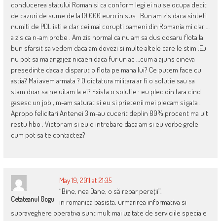
conducerea statului Roman si ca conform legi ei nu se ocupa decit
de cazuri de sume de la 10.000 euro in sus . Bun am zis daca sinteti
numiti de PDL isti e clar cei mai corupti oameni din Romania mi clar …
a zis ca n-am probe . Am zis normal ca nu am sa dus dosaru flota la
bun sfarsit sa vedem daca am dovezi si multe altele care le stim .Eu
nu pot sa ma angajez nicaeri daca fur un ac …cum a ajuns cineva
presedinte daca a disparut o flota pe mana lui? Ce putem face cu
astia? Mai avem armata ? O dictatura militara ar fi o solutie sau sa
stam doar sa ne uitam la ei? Exista o solutie : eu plec din tara cind
gasesc un job , m-am saturat si eu si prietenii mei plecam si gata .
Apropo felicitari Antenei 3 m-au cucerit deplin 80% procent ma uit
restu hbo . Victor am si eu o intrebare daca am si eu vorbe grele
cum pot sa te contactez?
May 19, 2011 at 21:35
“Bine, nea Dane, o să repar pereţii”.
Cetateanul Gogu
in romanica basista, urmarirea informativa si
supraveghere operativa sunt mult mai uzitate de serviciile speciale