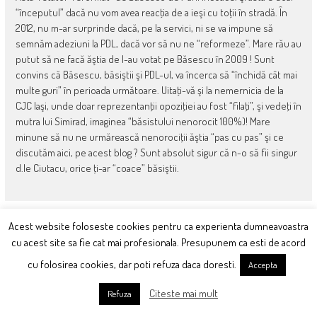
“începutul” dacă nu vom avea reacţia de a ieşi cu toţii în stradă. În
2012, nu m-ar surprinde dacă, pe la servici, ni se va impune să
semnăm adeziuni la PDL, dacă vor să nu ne “reformeze”. Mare rău au
putut să ne facă ăştia de l-au votat pe Băsescu în 2009 ! Sunt
convins că Băsescu, băsiştii şi PDL-ul, va încerca să “închidă cât mai
multe guri” în perioada următoare. Uitaţi-vă şi la nemernicia de la
CJC Iaşi, unde doar reprezentanţii opoziţiei au fost “filaţi”, şi vedeţi în
mutra lui Simirad, imaginea “băsistului nenorocit 100%)! Mare
minune să nu ne urmărească nenorociţii ăştia “pas cu pas” şi ce
discutăm aici, pe acest blog ? Sunt absolut sigur că n-o să fii singur
d.le Ciutacu, orice ţi-ar “coace” băsiştii.
Acest website foloseste cookies pentru ca experienta dumneavoastra
May 20, 2011 at 13:56
cu acest site sa fie cat mai profesionala. Presupunem ca esti de acord
Mi-a fost greu sa il diger pe Iliescu, aveam aproape de 25
Ex
cu folosirea cookies, dar poti refuza daca doresti.
de ani la Revolutie, eu totusi îi spun asa.
Accepta
Un fapt mi-a intarit si mai mult convingerea f.recent. Un american de
Citeste mai mult
Refuza
vreo 60 de ani a castigat 2 milioane$ la loterie.I s-a reprosat ca
primeste inca tichete de masa(food stamps)si a fost intrebat daca