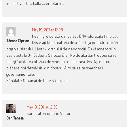
implicit vor lasa balta ,,cercetarile,,.
May 19, 2011 at 12:28
Nesimțire curată din partea DNA-ului atâta timp cât
Tănase Ciprian
Dvs v-ați făcut datoria de a lăsa fișa postului oricărui
organ al statului. Lăsați-i dracului de nenorociți. Eu vă aștept și în
seara asta la D-l Gâdea la Sinteza Zilei. Nu de alta dar trebuie să vă
faceți încălzirea pt. ziua de vineri pt emisiunea Dvs. Aștept cu
plăcere noi dezvăluiri din dosarul Alro sau alte șmecherii
guvernamentale.
Sănătate & numai de bine să auzim!
May 19, 2011 at 12:30
Sunt alaturi de tine Victor!
Dan Tanasa