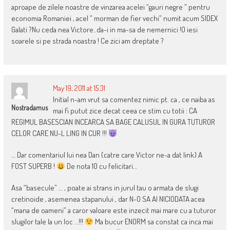
aproape de zilele noastre de vinzarea acelei “gauri negre ” pentru
economia Romaniei , acel ” morman de fier vechi” numit acum SIDEX
Galati ?Nu ceda nea Victore..da-i in ma-sa de nemernici !O iesi
soarele si pe strada noastra ! Ce zici am dreptate ?
May 19, 2011 at 15:31
Initial n-am vrut sa comentez nimic pt. ca , ce naiba as
Nostradamus
mai fi putut zice decat ceea ce stim cu totii : CA
REGIMUL BASESCIAN INCEARCA SA BAGE CALUSUL IN GURA TUTUROR
CELOR CARE NU-L LING IN CUR !!!
… Dar comentariul lui nea Dan (catre care Victor ne-a dat link) A
FOST SUPERB !
De nota 10 cu felicitari…
Asa “basecule” … , poate ai strans in jurul tau o armata de slugi
cretinoide , asemenea stapanului , dar N-O SA AI NICIODATA acea
“mana de oameni” a caror valoare este inzecit mai mare cu a tuturor
slugilor tale la un loc …!!!
Ma bucur ENORM sa constat ca inca mai