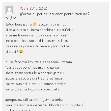
May 19, 2011 at 22:52
@Victor, nu poti sa-i actionezi pentru hartuire ?
ソリン
@Ady: buna gluma
[scuza-mi cinismul]
si te-ai dus tu cu inima deschisa si cu sufletul
in palma la onor institutia sa asanezi moral
inc-o particica a societatii noastre… si ti-au
zis ca nu se poate si tu te-ai suparat dintr-atit
si pleci ?
nu se face mai Ady, mai ales ca acum urmeaza
“partea cea buna”: iesim din criza, se
liberalizeaza preturile la energie, gata cu
ajutoarele sociale si intretinerea “mica”.
pai mai subiecti ai statului roman, credeti
voi ca puteti sa huzuriti in acest hal ?
apropo, auzirati ca prin tîrg umbla vorba
c-au interzis piesa de teatru “blonda chiorul si piticul”
de la sala dalles ?