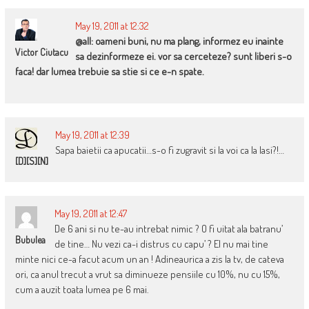
May 19, 2011 at 12:32
@all: oameni buni, nu ma plang, informez eu inainte
Victor Ciutacu
sa dezinformeze ei. vor sa cerceteze? sunt liberi s-o
faca! dar lumea trebuie sa stie si ce e-n spate.
May 19, 2011 at 12:39
Sapa baietii ca apucatii…s-o fi zugravit si la voi ca la Iasi?!…
[D][S][N]
May 19, 2011 at 12:47
De 6 ani si nu te-au intrebat nimic ? O fi uitat ala batranu’
Bubulea
de tine… Nu vezi ca-i distrus cu capu’ ? El nu mai tine
minte nici ce-a facut acum un an ! Adineaurica a zis la tv, de cateva
ori, ca anul trecut a vrut sa diminueze pensiile cu 10%, nu cu 15%,
cum a auzit toata lumea pe 6 mai.