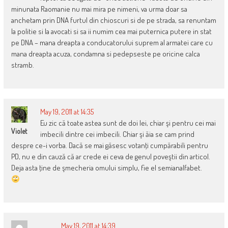
minunata Raomanie nu mai mira pe nimeni, va urma doar sa
anchetam prin DNA furtul din chioscuri si de pe strada, sa renuntam
la politie si la avocati si sa ii numim cea mai puternica putere in stat
pe DNA – mana dreapta a conducatorului suprem al armatei care cu
mana dreapta acuza, condamna si pedepseste pe oricine calca
stramb.
May 19, 2011 at 14:35
Eu zic că toate astea sunt de doi lei, chiar şi pentru cei mai
Violet
imbecili dintre cei imbecili. Chiar şi ăia se cam prind
despre ce-i vorba. Dacă se mai găsesc votanţi cumpărabili pentru
PD, nu e din cauză că ar crede ei ceva de genul poveştii din articol.
Deja asta ţine de şmecheria omului simplu, fie el semianalfabet.
May 19, 2011 at 14:39