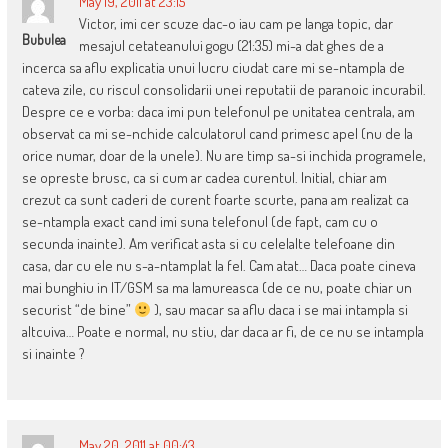
May 19, 2011 at 23:15
Victor, imi cer scuze dac-o iau cam pe langa topic, dar
Bubulea
mesajul cetateanului gogu (21:35) mi-a dat ghes de a
incerca sa aflu explicatia unui lucru ciudat care mi se-ntampla de
cateva zile, cu riscul consolidarii unei reputatii de paranoic incurabil.
Despre ce e vorba: daca imi pun telefonul pe unitatea centrala, am
observat ca mi se-nchide calculatorul cand primesc apel (nu de la
orice numar, doar de la unele). Nu are timp sa-si inchida programele,
se opreste brusc, ca si cum ar cadea curentul. Initial, chiar am
crezut ca sunt caderi de curent foarte scurte, pana am realizat ca
se-ntampla exact cand imi suna telefonul (de fapt, cam cu o
secunda inainte). Am verificat asta si cu celelalte telefoane din
casa, dar cu ele nu s-a-ntamplat la fel. Cam atat… Daca poate cineva
mai bunghiu in IT/GSM sa ma lamureasca (de ce nu, poate chiar un
securist “de bine”
), sau macar sa aflu daca i se mai intampla si
altcuiva… Poate e normal, nu stiu, dar daca ar fi, de ce nu se intampla
si inainte ?
May 20, 2011 at 00:43