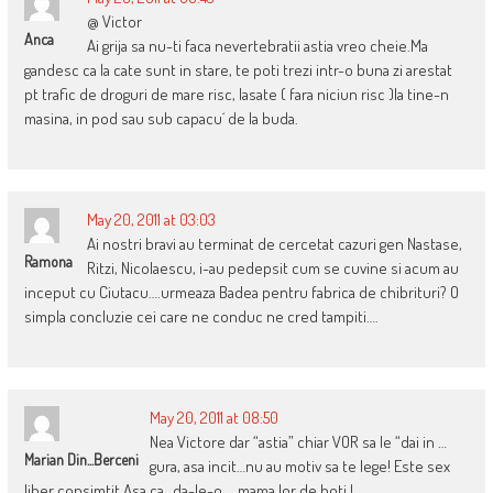
@ Victor
Anca
Ai grija sa nu-ti faca nevertebratii astia vreo cheie.Ma
gandesc ca la cate sunt in stare, te poti trezi intr-o buna zi arestat
pt trafic de droguri de mare risc, lasate ( fara niciun risc )la tine-n
masina, in pod sau sub capacu´ de la buda.
May 20, 2011 at 03:03
Ai nostri bravi au terminat de cercetat cazuri gen Nastase,
Ramona
Ritzi, Nicolaescu, i-au pedepsit cum se cuvine si acum au
inceput cu Ciutacu….urmeaza Badea pentru fabrica de chibrituri? O
simpla concluzie cei care ne conduc ne cred tampiti….
May 20, 2011 at 08:50
Nea Victore dar “astia” chiar VOR sa le “dai in …
Marian Din...Berceni
gura, asa incit…nu au motiv sa te lege! Este sex
liber consimtit.Asa ca…da-le-o ….mama lor de hoti !