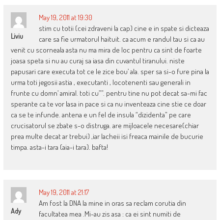
May 19, 2011 at 19:30
stim cu totii (cei zdraveni la cap) cine e in spate si dicteaza
Liviu
care sa fie urmatorul haituit. ca acum e randul tau si ca au
venit cu scorneala asta nu ma mira de loc pentru ca sint de foarte
joasa speta si nu au curaj sa iasa din cuvantul tiranului. niste
papusari care executa tot ce le zice bou’ ala. sper sa si-o fure pina la
urma toti jegosii astia , executanti , locotenenti sau generali in
frunte cu domn’ amiral. toti cu””. pentru tine nu pot decat sa-mi fac
sperante ca te vor lasa in pace si ca nu inventeaza cine stie ce doar
ca se te infunde. antena e un fel de insula “dizidenta” pe care
crucisatorul se zbate s-o distruga. are mijloacele necesare(chiar
prea multe decat ar trebui) ,iar lacheii isi freaca mainile de bucurie
timpa. asta-i tara (aia-i tara). bafta!
May 19, 2011 at 21:17
Am fost la DNA la mine in oras sa reclam corutia din
Ady
facultatea mea .Mi-au zis asa : ca ei sint numiti de