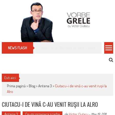
Skip
to
content
Cum îți schimbi, rapid, gratuit și eficient, furniz
NEWS FLASH
Esti aici:
Prima pagină >
Blog
>
Antena 3
>
Ciutacu-i de vină c-au venit ruşii la
Alro
CIUTACU-I DE VINĂ C-AU VENIT RUŞII LA ALRO
Antena 3
Ce-mi provoaca scarba
de
Victor Ciutacu
-
May 19, 2011