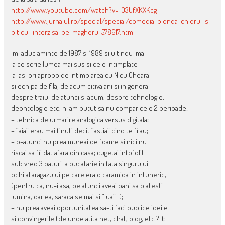
http://www.youtube.com/watch?v=_O3UfXKXKcg
http://www.jurnalul.ro/special/special/comedia-blonda-chiorul-si-
piticul-interzisa-pe-magheru-578617.html
imi aduc aminte de 1987 si 1989 si uitindu-ma
la ce scrie lumea mai sus si cele intimplate
la Iasi ori apropo de intimplarea cu Nicu Gheara
si echipa de filaj de acum citiva ani si in general
despre traiul de atunci si acum, despre tehnologie,
deontologie etc, n-am putut sa nu compar cele 2 perioade:
– tehnica de urmarire analogica versus digitala;
– “aia” erau mai finuti decit “astia” cind te filau;
– p-atunci nu prea mureai de foame si nici nu
riscai sa fii dat afara din casa; cugetai infofolit
sub vreo 3 paturi la bucatarie in fata singurului
ochi al aragazului pe care era o caramida in intuneric,
(pentru ca, nu-i asa, pe atunci aveai bani sa platesti
lumina, dar ea, saraca se mai si “lua”…);
– nu prea aveai oportunitatea sa-ti faci publice ideile
si convingerile (de unde atita net, chat, blog, etc ?!);