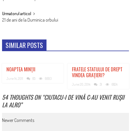
NAVIGATION
Urmatorul articol
21 de ani de la Duminica orbului
SIMILAR POSTS
NOAPTEA MINŢII
FRATELE STATULUI DE DREPT
VINDEA GRAŢIERI?
June 14, 2011
85
6693
June 20, 2014
51
6824
54 THOUGHTS ON “
CIUTACU-I DE VINĂ C-AU VENIT RUŞII
LA ALRO
”
COMMENT
Newer Comments
NAVIGATION