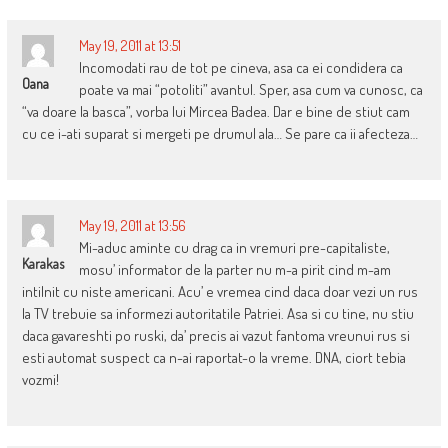
May 19, 2011 at 13:51
Incomodati rau de tot pe cineva, asa ca ei condidera ca
Oana
poate va mai “potoliti” avantul. Sper, asa cum va cunosc, ca
“va doare la basca”, vorba lui Mircea Badea. Dar e bine de stiut cam
cu ce i-ati suparat si mergeti pe drumul ala… Se pare ca ii afecteza…
May 19, 2011 at 13:56
Mi-aduc aminte cu drag ca in vremuri pre-capitaliste,
Karakas
mosu’ informator de la parter nu m-a pirit cind m-am
intilnit cu niste americani. Acu’ e vremea cind daca doar vezi un rus
la TV trebuie sa informezi autoritatile Patriei. Asa si cu tine, nu stiu
daca gavareshti po ruski, da’ precis ai vazut fantoma vreunui rus si
esti automat suspect ca n-ai raportat-o la vreme. DNA, ciort tebia
vozmi!