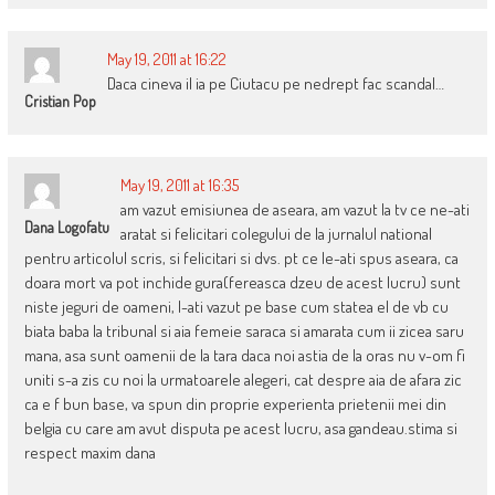
May 19, 2011 at 16:22
Daca cineva il ia pe Ciutacu pe nedrept fac scandal…
Cristian Pop
May 19, 2011 at 16:35
am vazut emisiunea de aseara, am vazut la tv ce ne-ati
Dana Logofatu
aratat si felicitari colegului de la jurnalul national
pentru articolul scris, si felicitari si dvs. pt ce le-ati spus aseara, ca
doara mort va pot inchide gura(fereasca dzeu de acest lucru) sunt
niste jeguri de oameni, l-ati vazut pe base cum statea el de vb cu
biata baba la tribunal si aia femeie saraca si amarata cum ii zicea saru
mana, asa sunt oamenii de la tara daca noi astia de la oras nu v-om fi
uniti s-a zis cu noi la urmatoarele alegeri, cat despre aia de afara zic
ca e f bun base, va spun din proprie experienta prietenii mei din
belgia cu care am avut disputa pe acest lucru, asa gandeau.stima si
respect maxim dana