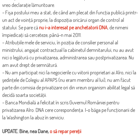
vreo declaraţie lămuritoare.
– Fişa postului meu a stat, de când am plecat din funcţia publică printr-
un act de voinţă proprie, la dispoziţia oricărui organ de control al
statului. Se pare că
nu i-a interesat pe anchetatorii DNA
, de nimeni
împiedicaţi să cerceteze, până-n mai 2011.
– Atribuţiile mele de serviciu, în poziţia de consilier personal al
ministrului, angajat contractual la cabinetul demnitarului, nu au avut
nici o legătură cu privatizarea, administrarea sau postprivatizarea. Nu
am avut drept de semnătură.
– Nu am participat nici la negocierile cu viitorii proprietari ai Alro, nici la
şedinţele de Colegiu al APAPS (nu eram membru al lui), nu am făcut
parte din comisia de privatizare ori din vreun organism abilitat legal să
decidă soarta societăţii.
– Banca Mondială a felicitat în scris Guvernul României pentru
privatizarea Alro. DNA cere corespondenţa. I-o băga pe funcţionarii de
la Washington la abuz în serviciu.
UPDATE: Bine, nea Dane,
o să repar pereţii