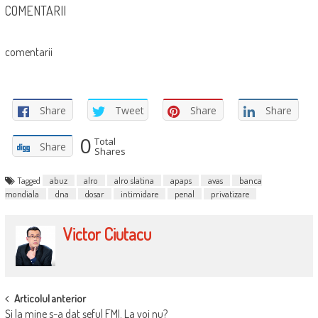
COMENTARII
comentarii
Share
Tweet
Share
Share
0
Total
Share
Shares
Tagged
abuz
alro
alro slatina
apaps
avas
banca
mondiala
dna
dosar
intimidare
penal
privatizare
Victor Ciutacu
POST
Articolul anterior
Şi la mine s-a dat şeful FMI. La voi nu?