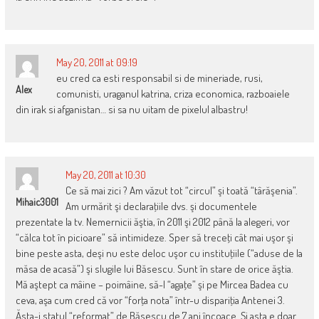
May 20, 2011 at 09:19
eu cred ca esti responsabil si de mineriade, rusi,
Alex
comunisti, uraganul katrina, criza economica, razboaiele
din irak si afganistan… si sa nu uitam de pixelul albastru!
May 20, 2011 at 10:30
Ce să mai zici ? Am văzut tot “circul” şi toată “târăşenia”.
Mihaic3001
Am urmărit şi declaraţiile dvs. şi documentele
prezentate la tv. Nemernicii ăştia, în 2011 şi 2012 până la alegeri, vor
“călca tot în picioare” să intimideze. Sper să treceţi cât mai uşor şi
bine peste asta, deşi nu este deloc uşor cu instituţiile (“aduse de la
măsa de acasă”) şi slugile lui Băsescu. Sunt în stare de orice ăştia.
Mă aştept ca mâine – poimâine, să-l “agaţe” şi pe Mircea Badea cu
ceva, aşa cum cred că vor “forţa nota” într-u dispariţia Antenei 3.
Ăsta-i statul “reformat” de Băsescu de 7 ani încoace. Şi asta e doar