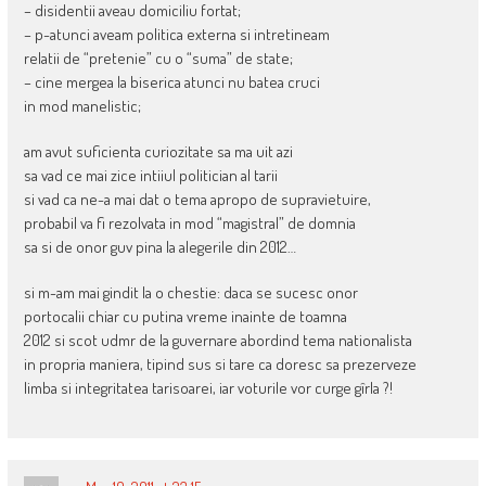
– disidentii aveau domiciliu fortat;
– p-atunci aveam politica externa si intretineam
relatii de “pretenie” cu o “suma” de state;
– cine mergea la biserica atunci nu batea cruci
in mod manelistic;
am avut suficienta curiozitate sa ma uit azi
sa vad ce mai zice intiiul politician al tarii
si vad ca ne-a mai dat o tema apropo de supravietuire,
probabil va fi rezolvata in mod “magistral” de domnia
sa si de onor guv pina la alegerile din 2012…
si m-am mai gindit la o chestie: daca se sucesc onor
portocalii chiar cu putina vreme inainte de toamna
2012 si scot udmr de la guvernare abordind tema nationalista
in propria maniera, tipind sus si tare ca doresc sa prezerveze
limba si integritatea tarisoarei, iar voturile vor curge gîrla ?!