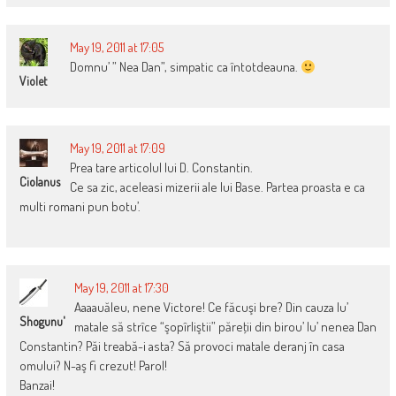
May 19, 2011 at 17:05
Domnu’ ” Nea Dan”, simpatic ca întotdeauna.
Violet
May 19, 2011 at 17:09
Prea tare articolul lui D. Constantin.
Ciolanus
Ce sa zic, aceleasi mizerii ale lui Base. Partea proasta e ca
multi romani pun botu’.
May 19, 2011 at 17:30
Aaaauăleu, nene Victore! Ce făcuşi bre? Din cauza lu’
Shogunu'
matale să strîce “şopîrliştii” păreţii din birou’ lu’ nenea Dan
Constantin? Păi treabă-i asta? Să provoci matale deranj în casa
omului? N-aş fi crezut! Parol!
Banzai!