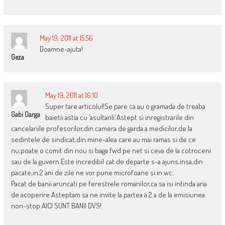
May 19, 2011 at 15:56
Doamne-ajuta!
Geza
May 19, 2011 at 16:10
Super tare articolul!Se pare ca au o gramada de treaba
Gabi Oarga
baietii astia cu ‘asultarili’.Astept si inregistrarile din
cancelariile profesorilor,din camera de garda a medicilor,de la
sedintele de sindicat,din mine-alea care au mai ramas si de ce
nu,poate o comit din nou si baga fwd pe net si ceva de la cotroceni
sau de la guvern.Este incredibil cat de departe s-a ajuns,insa,din
pacate,in 2 ani de zile ne vor pune microfoane si in wc.
Pacat de banii aruncati pe ferestrele romanilor,ca sa isi intinda aria
de acoperire.Asteptam sa ne invite la partea a 2 a de la emisiunea
non-stop:AICI SUNT BANII DVS!