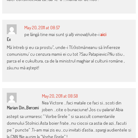
May 20, 2011 at 08:57
pe lângă tine mai sunt şi alţi vinovaţi!uite-i
aici
Ex
Mă întreb şi eu ca prostu”, unde-i T(r)istmăneanu să înfiereze
comunismu’ cu cenzura mamii ei cu tot ?Sau Patapievici?Nu stiu ,
parca el e cukultura, ca de la ministrul maghiar al culturii române ,
zău,nu mă aştept!
May 20, 2011 at 08:58
Nea Victore …faci matale ce faci si…scoti din
Marian Din...Berceni
joben …cite o bunaciune! Jos cu palaria! Abia
astept sa urmaresc ” Vorbe Grele ” si sa ascult comentariile
domnului Stolnici.Asta boier frate…nu ciocoi ca astia de azi…facuti
pe ” puncte” .Ti-am mai zis eu…cu invitati d’astia…spargi audientele si
la CNN !Ne auzim la “Vorbe Grele” !