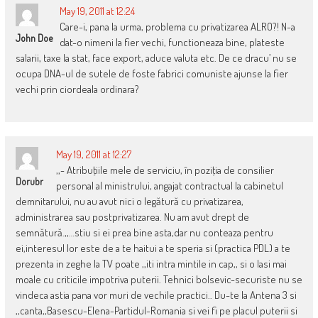
May 19, 2011 at 12:24
Care-i, pana la urma, problema cu privatizarea ALRO?! N-a
John Doe
dat-o nimeni la fier vechi, functioneaza bine, plateste
salarii, taxe la stat, face export, aduce valuta etc. De ce dracu’ nu se
ocupa DNA-ul de sutele de foste fabrici comuniste ajunse la fier
vechi prin ciordeala ordinara?
May 19, 2011 at 12:27
,,- Atribuţiile mele de serviciu, în poziţia de consilier
Dorubr
personal al ministrului, angajat contractual la cabinetul
demnitarului, nu au avut nici o legătură cu privatizarea,
administrarea sau postprivatizarea. Nu am avut drept de
semnătură.,,…stiu si ei prea bine asta,dar nu conteaza pentru
ei,interesul lor este de a te haitui a te speria si (practica PDL) a te
prezenta in zeghe la TV poate ,,iti intra mintile in cap,, si o lasi mai
moale cu criticile impotriva puterii. Tehnici bolsevic-securiste nu se
vindeca astia pana vor muri de vechile practici.. Du-te la Antena 3 si
,,canta,,Basescu-Elena-Partidul-Romania si vei fi pe placul puterii si