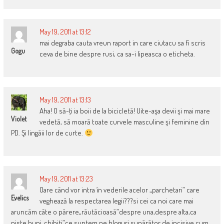
May 19, 2011 at 13:12
mai degraba cauta vreun raport in care ciutacu sa fi scris
Gogu
ceva de bine despre rusi, ca sa-i lipeasca o eticheta.
May 19, 2011 at 13:13
Aha! O să-ţi ia boii de la bicicletă! Uite-aşa devii şi mai mare
Violet
vedetă, să moară toate curvele masculine şi feminine din
PD. Şi lingăii lor de curte.
May 19, 2011 at 13:23
Oare când vor intra în vederile acelor „parchetari” care
Evelics
veghează la respectarea legii???si cei ca noi care mai
aruncăm câte o părere„răutăcioasă”despre una,despre alta,ca
niste buni„chibiti”ce suntem,pe bloguri supărător de incisive cum