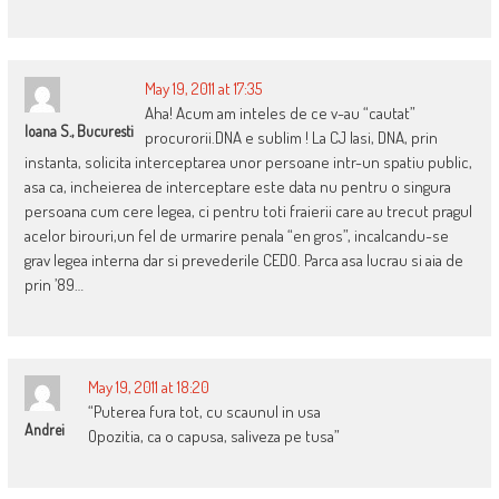
May 19, 2011 at 17:35
Aha! Acum am inteles de ce v-au “cautat”
Ioana S., Bucuresti
procurorii.DNA e sublim ! La CJ Iasi, DNA, prin
instanta, solicita interceptarea unor persoane intr-un spatiu public,
asa ca, incheierea de interceptare este data nu pentru o singura
persoana cum cere legea, ci pentru toti fraierii care au trecut pragul
acelor birouri,un fel de urmarire penala “en gros”, incalcandu-se
grav legea interna dar si prevederile CEDO. Parca asa lucrau si aia de
prin ’89…
May 19, 2011 at 18:20
“Puterea fura tot, cu scaunul in usa
Andrei
Opozitia, ca o capusa, saliveza pe tusa”