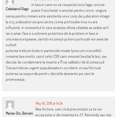
in tara in care nu se respecta nicio lege, oricine
Cetateanul Gogu
poate fi anchetat si arestat pentru orice. singura
sansa pentru romani este existenta unui corp de judecatori integri
la iccj, judecatori asupra carora ciuma portocalie inca nu are
influenta. in momentul in care aceasta ultima citadela va cadea va fi
vai si amar. fara o sustinere puternica de la prieteni in tara si
uniunea europeana, ziaristii incomozi puterii portocalii vor avea de
suferit.
puterea trebuie lovita in pantecele moale (precum crocodilii),
romania tara mortii, cazul celor 230 caini omorati bestial la Iasi, sau
decizia de condamnare la moarte a 71 cai salbatici de la Letea jud.
Tulcea trebuie urgent popularizata in occident, in asa fel incat
puterea sa raspunda pentru deciziile aberante pe care le
promoveaza.
May 19, 2011 at 14:54
Nea Victore..cam cind preconizezi ca te vor
Marian Din...Berceni
acuza astia si de moartea lui J.F. Kennedy sau mai