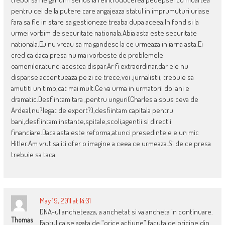
pentru cei de la putere care angajeaza statul in imprumuturi uriase
fara sa fie in stare sa gestioneze treaba dupa aceea.In fond si la
urmei vorbim de securitate nationala.Abia asta este securitate
nationala.Eu nu vreau sa ma gandesc la ce urmeaza in iarna asta.Ei
cred ca daca presa nu mai vorbeste de problemele
oamenilor,atunci acestea dispar.Ar fi extraordinar,dar ele nu
dispar,se accentueaza pe zi ce trece,voi ,jurnalistii, trebuie sa
amutiti un timp,cat mai mult.Ce va urma in urmatorii doi ani e
dramatic.Desfiintam tara ,pentru unguri(Charles a spus ceva de
Ardeal,nu?legat de export?),desfiintam capitala pentru
bani,desfiintam instante,spitale,scoli,agentii si directii
financiare.Daca asta este reforma,atunci presedintele e un mic
Hitler.Am vrut sa iti ofer o imagine a ceea ce urmeaza.Si de ce presa
trebuie sa taca.
May 19, 2011 at 14:31
DNA-ul ancheteaza, a anchetat si va ancheta in continuare.
Thomas
Faptul ca se agata de “orice actiune” facuta de oricine din