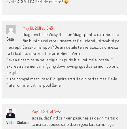
exista ACESTI OAMENI de calitate !
May 19, 2011 at 15:45
Draga unchiule Vicky. Iti spun ‘draga’ pentru ca trebuie sa
Geza
fim buni cu cei care urmeaza sa fie judecati, stramb si pe
nedrept. Ce sa-ti mai spun? De ani de zile te avertizez, ca urmeaza
sa fii luat. Tu, ca vrei sa fii martir. Bine… Vei fi.
De-aia ziceam ca sa mai strigi si tu putin la ei, cat mai ai ocazia. E
expresia aia americana: ‘going down swinging’, adica sa mori cu unul
de gat.
Nu te compatimesc, ca ar fi o jignire gratuita din partea mea. Da-le
frate romane, cat mai poti! Da-le!
May 19, 2011 at 15:53
@geza: dat fiind ca n-am pasiunea sa devin martir, o
Victor Ciutacu
sa ma straduiesc sa le dau in gura fara sa ma lege