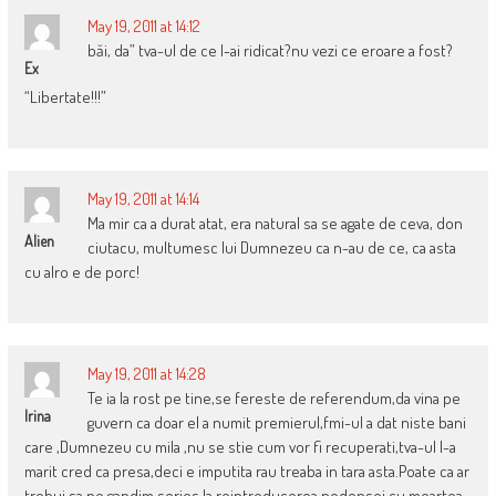
May 19, 2011 at 14:12
băi, da” tva-ul de ce l-ai ridicat?nu vezi ce eroare a fost?
Ex
“Libertate!!!”
May 19, 2011 at 14:14
Ma mir ca a durat atat, era natural sa se agate de ceva, don
Alien
ciutacu, multumesc lui Dumnezeu ca n-au de ce, ca asta
cu alro e de porc!
May 19, 2011 at 14:28
Te ia la rost pe tine,se fereste de referendum,da vina pe
Irina
guvern ca doar el a numit premierul,fmi-ul a dat niste bani
care ,Dumnezeu cu mila ,nu se stie cum vor fi recuperati,tva-ul l-a
marit cred ca presa,deci e imputita rau treaba in tara asta.Poate ca ar
trebui sa ne gandim serios la reintroducerea pedepsei cu moartea