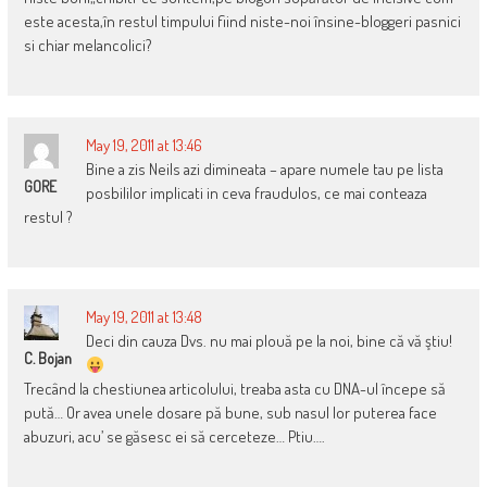
este acesta,în restul timpului fiind niste-noi însine-bloggeri pasnici
si chiar melancolici?
May 19, 2011 at 13:46
Bine a zis Neils azi dimineata – apare numele tau pe lista
GORE
posbililor implicati in ceva fraudulos, ce mai conteaza
restul ?
May 19, 2011 at 13:48
Deci din cauza Dvs. nu mai plouă pe la noi, bine că vă ştiu!
C. Bojan
Trecând la chestiunea articolului, treaba asta cu DNA-ul începe să
pută… Or avea unele dosare pă bune, sub nasul lor puterea face
abuzuri, acu’ se găsesc ei să cerceteze… Ptiu….