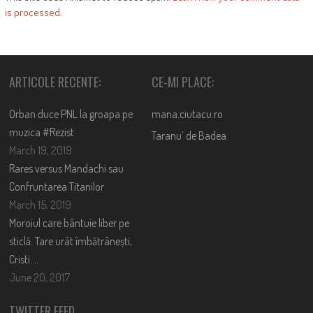
is processed
.
ARTICOLE RECENTE:
CE-MI PLACE:
Orban duce PNL la groapa pe
mana.ciutacu.ro
muzica #Rezist
Taranu’ de Badea
March 19, 2019
Rares versus Mandachi sau
Confruntarea Titanilor
March 15, 2019
Moroiul care bântuie liber pe
sticlă. Tare urât îmbătrânești,
Cristi….
June 20, 2017
TWITTER FEED