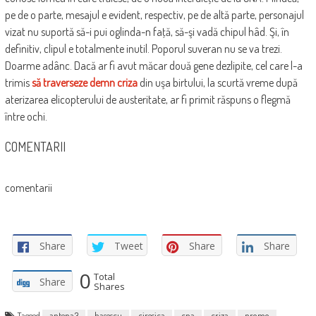
pe de o parte, mesajul e evident, respectiv, pe de altă parte, personajul
vizat nu suportă să-i pui oglinda-n faţă, să-şi vadă chipul hâd. Şi, în
definitiv, clipul e totalmente inutil. Poporul suveran nu se va trezi.
Doarme adânc. Dacă ar fi avut măcar două gene dezlipite, cel care l-a
trimis
să traverseze demn criza
din uşa birtului, la scurtă vreme după
aterizarea elicopterului de austeritate, ar fi primit răspuns o flegmă
între ochi.
COMENTARII
comentarii
Share
Tweet
Share
Share
0
Total
Share
Shares
Tagged
antena3
basescu
ciresica
cna
criza
promo