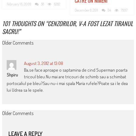
CĂTRE UN NIMENI
February 16, 2009
58
6282
December 8, 2011
94
7997
101 THOUGHTS ON “
CENZORILOR, V-A FOST LEZAT TIRANUL
SACRU!
”
COMMENT
Older Comments
NAVIGATION
August 3, 2012 at 13:08
Ba,se face aproape o saptamina de cind Superman poarta
Shpiru
tricoul bleu.Nu mai are tricouri de schimb sau a schimbat
portocaliul pe bleu?Sau nu-i mai spala Maria rufele?Poate sa i le dea
lui Udrea sa le spele.
COMMENT
Older Comments
NAVIGATION
LEAVE A REPLY