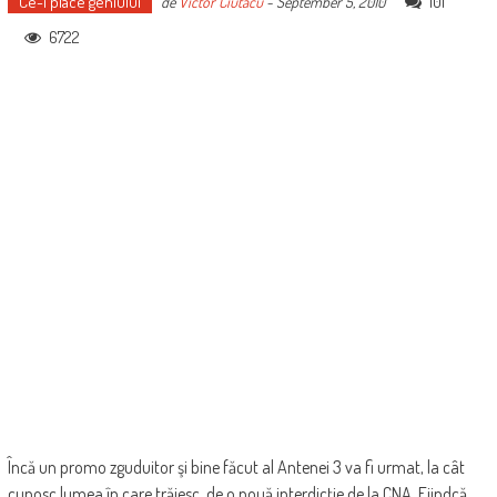
Ce-i place geniului
101
de
Victor Ciutacu
-
September 5, 2010
6722
Încă un promo zguduitor şi bine făcut al Antenei 3 va fi urmat, la cât
cunosc lumea în care trăiesc, de o nouă interdicţie de la CNA. Fiindcă,