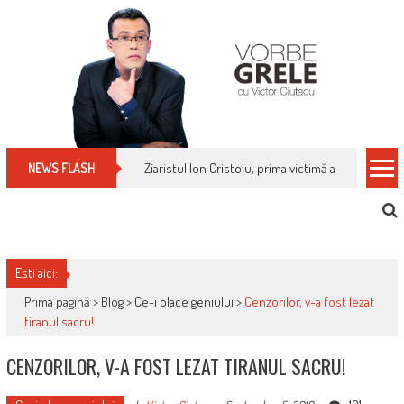
Skip
to
content
Ziaristul Ion Cristoiu, prima victimă a noi cenzuri 
NEWS FLASH
Esti aici:
Prima pagină >
Blog
>
Ce-i place geniului
>
Cenzorilor, v-a fost lezat
tiranul sacru!
CENZORILOR, V-A FOST LEZAT TIRANUL SACRU!