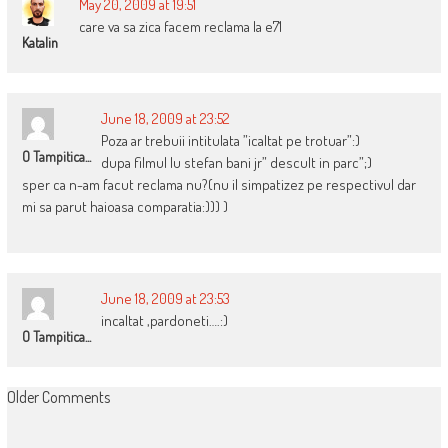
May 20, 2009 at 19:51
care va sa zica facem reclama la e71
Katalin
June 18, 2009 at 23:52
Poza ar trebuii intitulata ”icaltat pe trotuar”:)
O Tampitica...
dupa filmul lu stefan bani jr” descult in parc”;)
sper ca n-am facut reclama nu?(nu il simpatizez pe respectivul dar
mi sa parut haioasa comparatia:))) )
June 18, 2009 at 23:53
incaltat ,pardoneti….:)
O Tampitica...
COMMENT
Older Comments
NAVIGATION