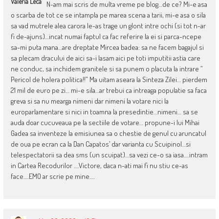
Valeria Leca
N-am mai scris de multa vreme pe blog…de ce? Mi-e asa
o scarba de tot ce se intampla pe marea scena a tarii, mi-e asa o sila
sa vad mutrele alea carora le-as trage un glont intre ochi (si tot n-ar
fi de-ajuns)…incat numai faptul ca fac referire la ei si parca-ncepe
sa-mi puta mana…are dreptate Mircea badea: sa ne facem bagajul si
sa plecam dracului de aici sa-i lasam aici pe toti imputitii astia care
ne conduc, sa inchidem granitele si sa punem o placuta la intrare ”
Pericol de holera politica!!” Ma uitam aseara la Sinteza Zilei… pierdem
21 mil de euro pe zi… mi-e sila…ar trebui ca intreaga populatie sa faca
greva si sa nu mearga nimeni dar nimeni la votare nici la
europarlamentare si nici in toamna la presedintie…nimeni… sa se
auda doar cucuveaua pe la sectiile de votare… propune-i lui Mihai
Gadea sa inventeze la emisiunea sa o chestie de genul cu aruncatul
de oua pe ecran ca la Dan Capatos’ dar varianta cu Scuipinol…si
telespectatorii sa dea sms (un scuipat)…sa vezi ce-o sa iasa….intram
in Cartea Recodurilor ….Victore, daca n-ati mai fi nu stiu ce-as
face….EMO ar scrie pe mine….