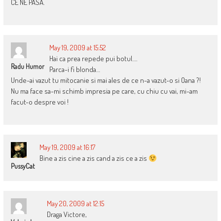
CE NE PASA.
May 19, 2009 at 15:52
Hai ca prea repede pui botul….
Radu Humor
Parca-i fi blonda…
Unde-ai vazut tu mitocanie si mai ales de ce n-a vazut-o si Oana ?!
Nu ma face sa-mi schimb impresia pe care, cu chiu cu vai, mi-am
facut-o despre voi !
May 19, 2009 at 16:17
Bine a zis cine a zis cand a zis ce a zis
PussyCat
May 20, 2009 at 12:15
Draga Victore,