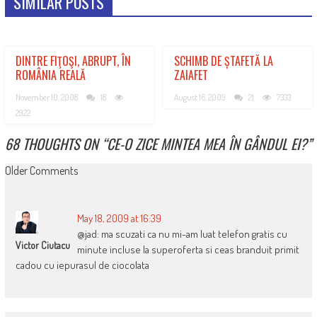
SIMILAR POSTS
DINTRE FIŢOŞI, ABRUPT, ÎN
SCHIMB DE ȘTAFETĂ LA
ROMÂNIA REALĂ
ZAIAFET
November 10, 2008
18
August 16, 2009
21
7333
2922
68 THOUGHTS ON “
CE-O ZICE MINTEA MEA ÎN GÂNDUL EI?
”
COMMENT
Older Comments
NAVIGATION
May 18, 2009 at 16:39
@jad: ma scuzati ca nu mi-am luat telefon gratis cu
Victor Ciutacu
minute incluse la superoferta si ceas branduit primit
cadou cu iepurasul de ciocolata