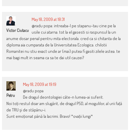
May 18, 2009 at 18:31
@radu popa: intreaba-l pe stapanu-tau cine pe la
Victor Ciutacu
usile cui atarna. tot la el gasesti si raspunsul la un
anume dosar penal pentru mita electorala. cred ca si chitanta de la
diploma aia cumparata de la Universitatea Ecologica. chilotii
Romanitei nu stiu exact unde ar (mai) putea fi gasiti zilele astea. te
mai bagi mult in seama ca sa te dai util cauzei?
May 18, 2009 at 19:19
@radu popa
Petru
De dragul deontologiei câte-n lumea-ai suferit.
Noi toţi restul doar am slugărit, de dragul PSD, al mogulilor, al urii faţă
de TRU şi de stăpânu-i.
Sunt emoţionat până la lacrimi. Bravo! *ovaţii lungi*