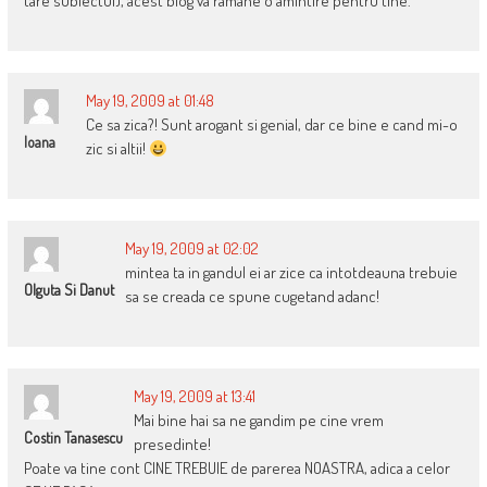
tare subiectul), acest blog va ramane o amintire pentru tine.
May 19, 2009 at 01:48
Ce sa zica?! Sunt arogant si genial, dar ce bine e cand mi-o
Ioana
zic si altii!
May 19, 2009 at 02:02
mintea ta in gandul ei ar zice ca intotdeauna trebuie
Olguta Si Danut
sa se creada ce spune cugetand adanc!
May 19, 2009 at 13:41
Mai bine hai sa ne gandim pe cine vrem
Costin Tanasescu
presedinte!
Poate va tine cont CINE TREBUIE de parerea NOASTRA, adica a celor