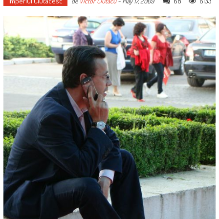
Imperiul Ciutacesc
68
6133
de
Victor Ciutacu
-
May 17, 2009