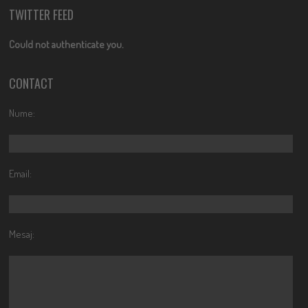
TWITTER FEED
Could not authenticate you.
CONTACT
Nume:
Email:
Mesaj: