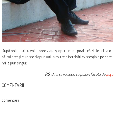
După online-ul cu voi despre viața și opera mea, poate că zilele astea o
să-mi ofer și eu niște răspunsuri la multele întrebări existențiale pe care
mi le pun singur.
P.S.
Uitai să vă spun că poza-i făcută de
Șuțu
COMENTARII
comentarii