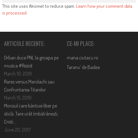
This site uses Akismet to reduce spam.
Learn how your comment data
is processed
.
ARTICOLE RECENTE:
CE-MI PLACE:
Orban duce PNL la groapa pe
mana.ciutacu.ro
muzica #Rezist
Taranu’ de Badea
March 19, 2019
Rares versus Mandachi sau
Confruntarea Titanilor
March 15, 2019
Moroiul care bântuie liber pe
sticlă. Tare urât îmbătrânești,
Cristi….
June 20, 2017