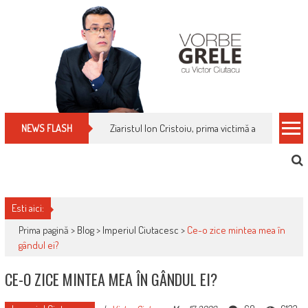
Skip
to
content
Ziaristul Ion Cristoiu, prima victimă a noi cenzuri 
NEWS FLASH
Esti aici:
Prima pagină >
Blog
>
Imperiul Ciutacesc
>
Ce-o zice mintea mea în
gândul ei?
CE-O ZICE MINTEA MEA ÎN GÂNDUL EI?