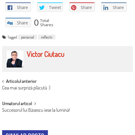
Share
Tweet
Share
Share
0
Total
Share
Shares
Tagged
personal
reflectii
Victor Ciutacu
POST
Articolul anterior
Cea mai surpriză plăcută :)
NAVIGATION
Urmatorul articol
Succesorul lui Băsescu iese la lumină!