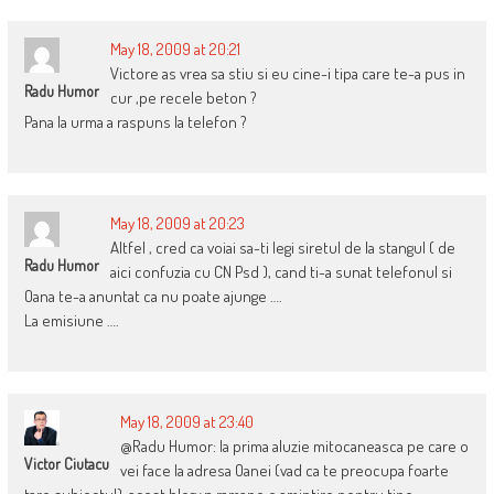
May 18, 2009 at 20:21
Victore as vrea sa stiu si eu cine-i tipa care te-a pus in
Radu Humor
cur ,pe recele beton ?
Pana la urma a raspuns la telefon ?
May 18, 2009 at 20:23
Altfel , cred ca voiai sa-ti legi siretul de la stangul ( de
Radu Humor
aici confuzia cu CN Psd ), cand ti-a sunat telefonul si
Oana te-a anuntat ca nu poate ajunge ….
La emisiune ….
May 18, 2009 at 23:40
@Radu Humor: la prima aluzie mitocaneasca pe care o
Victor Ciutacu
vei face la adresa Oanei (vad ca te preocupa foarte