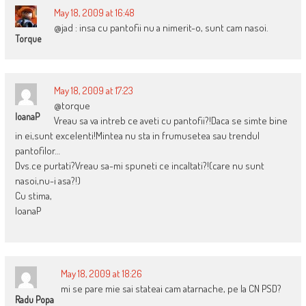
May 18, 2009 at 16:48
@jad : insa cu pantofii nu a nimerit-o, sunt cam nasoi.
Torque
May 18, 2009 at 17:23
@torque
IoanaP
Vreau sa va intreb ce aveti cu pantofii?!Daca se simte bine
in ei,sunt excelenti!Mintea nu sta in frumusetea sau trendul
pantofilor…
Dvs.ce purtati?Vreau sa-mi spuneti ce incaltati?!(care nu sunt
nasoi,nu-i asa?!)
Cu stima,
IoanaP
May 18, 2009 at 18:26
mi se pare mie sai stateai cam atarnache, pe la CN PSD?
Radu Popa