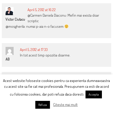
April 5, 2012 at 16:22
@Carmen Daniela Diaconu: Mefin mai exista doar
Victor Ciutacu
scriptic
@mosgherila: numai p-aia n-o facusem
April 5, 2012 at 17:33
In tot acest timp opozitia doarme.
AB
April 5, 2012 at 18:50
Acest website foloseste cookies pentru ca experienta dumneavoastra
!!!victor … dacă încerc să accesez blogul de pe mobil sunt
cu acest site sa fie cat mai profesionala. Presupunem ca esti de acord
FuXi
anuntat ca are un obiect infectat si ma redirectioneaza la
cu folosirea cookies, dar poti refuza daca doresti.
Accepta
http:filrtov.ru !!!
Citeste mai mult
Refuza
probabil baietii culeg datele de identitate ale utilizatorilor si
comentatorilor … care baieti? … nu stiu
și mă doare-n cot.