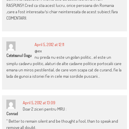
RASPUNS!!.Cred ca stia acest lucru, orice persoana din Romania
,care a fost interesata/si chiar neinteresata de acest subiect.Fara
COMENTARII.
April 5, 2012 at 12:11
@ex
Ceteteanul Gogu
nu preda nu este un golan politic…el este un
simplu cadavru politic, alaturi de alte cadavre politice portocalii care
emana un miros pestilential, de care vom scapa cat de curand, fie la
lada de gunoi a istoriei fie in cele mai sordide puscarii…
April 5, 2012 at 13:09
Doar 2 ziceri pentru MRU :
Conrad
” Better to remain silent and be thought a fool, than to speak and
remove all doubt.