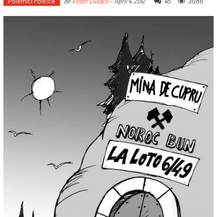
Polemici Politice
45
3086
de
Victor Ciutacu
-
April 4, 2012