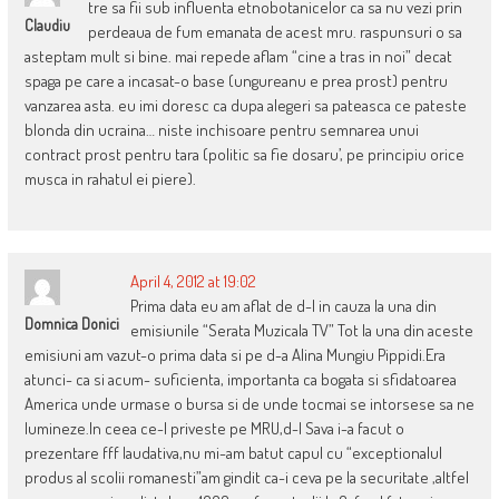
tre sa fii sub influenta etnobotanicelor ca sa nu vezi prin
Claudiu
perdeaua de fum emanata de acest mru. raspunsuri o sa
asteptam mult si bine. mai repede aflam “cine a tras in noi” decat
spaga pe care a incasat-o base (ungureanu e prea prost) pentru
vanzarea asta. eu imi doresc ca dupa alegeri sa pateasca ce pateste
blonda din ucraina… niste inchisoare pentru semnarea unui
contract prost pentru tara (politic sa fie dosaru’, pe principiu orice
musca in rahatul ei piere).
April 4, 2012 at 19:02
Prima data eu am aflat de d-l in cauza la una din
Domnica Donici
emisiunile “Serata Muzicala TV” Tot la una din aceste
emisiuni am vazut-o prima data si pe d-a Alina Mungiu Pippidi.Era
atunci- ca si acum- suficienta, importanta ca bogata si sfidatoarea
America unde urmase o bursa si de unde tocmai se intorsese sa ne
lumineze.In ceea ce-l priveste pe MRU,d-l Sava i-a facut o
prezentare fff laudativa,nu mi-am batut capul cu “exceptionalul
produs al scolii romanesti”am gindit ca-i ceva pe la securitate ,altfel