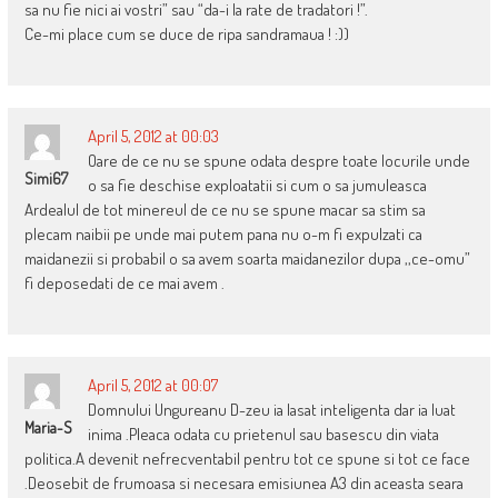
sa nu fie nici ai vostri” sau “da-i la rate de tradatori !”.
Ce-mi place cum se duce de ripa sandramaua ! :))
April 5, 2012 at 00:03
Oare de ce nu se spune odata despre toate locurile unde
Simi67
o sa fie deschise exploatatii si cum o sa jumuleasca
Ardealul de tot minereul de ce nu se spune macar sa stim sa
plecam naibii pe unde mai putem pana nu o-m fi expulzati ca
maidanezii si probabil o sa avem soarta maidanezilor dupa ,,ce-omu”
fi deposedati de ce mai avem .
April 5, 2012 at 00:07
Domnului Ungureanu D-zeu ia lasat inteligenta dar ia luat
Maria-S
inima .Pleaca odata cu prietenul sau basescu din viata
politica.A devenit nefrecventabil pentru tot ce spune si tot ce face
.Deosebit de frumoasa si necesara emisiunea A3 din aceasta seara