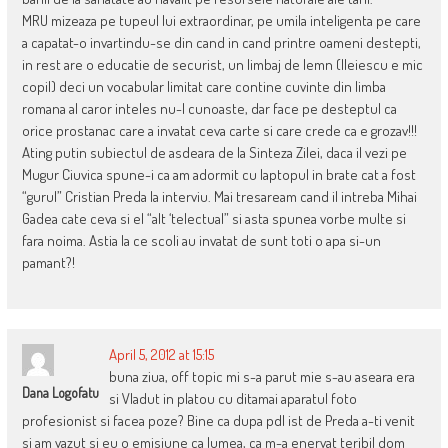
MRU mizeaza pe tupeul lui extraordinar, pe umila inteligenta pe care
a capatat-o invartindu-se din cand in cand printre oameni destepti,
in rest are o educatie de securist, un limbaj de lemn (Ileiescu e mic
copil) deci un vocabular limitat care contine cuvinte din limba
romana al caror inteles nu-l cunoaste, dar face pe desteptul ca
orice prostanac care a invatat ceva carte si care crede ca e grozav!!!
Ating putin subiectul de asdeara de la Sinteza Zilei, daca il vezi pe
Mugur Ciuvica spune-i ca am adormit cu laptopul in brate cat a fost
“gurul” Cristian Preda la interviu. Mai tresaream cand il intreba Mihai
Gadea cate ceva si el “alt ‘telectual” si asta spunea vorbe multe si
fara noima. Astia la ce scoli au invatat de sunt toti o apa si-un
pamant?!
April 5, 2012 at 15:15
buna ziua, off topic mi s-a parut mie s-au aseara era
Dana Logofatu
si Vladut in platou cu ditamai aparatul foto
profesionist si facea poze? Bine ca dupa pdl ist de Preda a-ti venit
si am vazut si eu o emisiune ca lumea, ca m-a enervat teribil dom