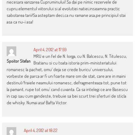
necesara vanzarea Cupruminului!.Sa dai pe nimic rezervele de
cupru,elementul viitorului si al evolutiei natiei,inseamna practic
sabotarea tarii!Sa asteptam deci,ca nu ramane asa,pe principiul stai
asa ca nu-i asa!
April 4, 2012 at 17:59
MRU e un fel de N. Iorga, cu N. Balcescu, N. Titulescu,
Spoitor Stefan
Bratianu si cu toata istoria prim-ministeriatului
romanesc la pachet, omu’ deja se crede buricu’ universului,
vorbeste de parca ar fi un foarte mare om de stat, care are in maini
destinul/fraiele neamului romanesc, defragmenteaza tot, pune tot
la pamant, rupe tot omu’ cand cuvanta. Ca sa intelegi ce are Basescu
in cap sau cum gandeste, trebuie sa bei scurt trei sferturi de sticla
de whisky. Numai asa! Bafta Victor.
April 4, 2012 at 18:22