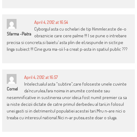
April 4, 2012 at 16:54
Cyborgul asta cu ochelari de tip Himmler,este de-o
Sfarma -Piatra
obraznicie care cere palme !!! I se pune o intrebare
precisa si concreta,si baietu’ asta plin de el,raspunde in sictir,pe
linga subiect !!! Cine gura ma-sii l-a creat p-asta in spatiul public ???
April 4, 2012 at 16:57
Intelectualul asta “subtire”,care foloseste unele cuvinte
Cornel
da’ncurulea,fara noima in anumite contexte sau
nesemnificative in sustinerea unor idei,a fost numit premier ca sa
ia niste decizii dictate de catre primul derbedeu al tarii,in folosul
unei gasti si in detrimentul populatiei acestei tari.Mru n-are nici o
treaba cu interesul national.Nici n-ar putea,este doar o sluga.