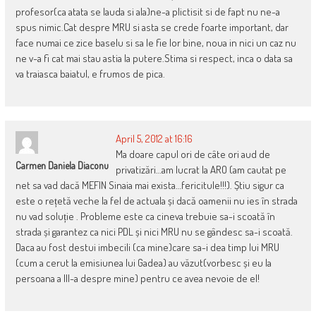
profesor(ca atata se lauda si ala)ne-a plictisit si de fapt nu ne-a
spus nimic.Cat despre MRU si asta se crede foarte important, dar
face numai ce zice baselu si sa le fie lor bine, noua in nici un caz nu
ne v-a fi cat mai stau astia la putere.Stima si respect, inca o data sa
va traiasca baiatul, e frumos de pica.
April 5, 2012 at 16:16
Ma doare capul ori de câte ori aud de
Carmen Daniela Diaconu
privatizări…am lucrat la ARO (am cautat pe
net sa vad dacă MEFIN Sinaia mai exista…fericitule!!!). Știu sigur ca
este o rețetă veche la fel de actuala și dacă oamenii nu ies în strada
nu vad soluție . Probleme este ca cineva trebuie sa-i scoată în
strada și garantez ca nici PDL și nici MRU nu se gândesc sa-i scoată.
Daca au fost destui imbecili (ca mine)care sa-i dea timp lui MRU
(cum a cerut la emisiunea lui Gadea) au văzut(vorbesc și eu la
persoana a III-a despre mine) pentru ce avea nevoie de el!