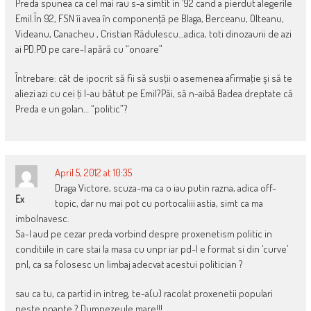
Preda spunea ca cel mai rau s-a simtit in ’92 cand a pierdut alegerile
Emil.În 92, FSN îi avea în componenţă pe Blaga, Berceanu, Olteanu,
Videanu, Canacheu , Cristian Rădulescu…adica, toti dinozaurii de azi
ai PD.PD pe care-l apără cu “onoare”
Întrebare: cât de ipocrit să fii să susţii o asemenea afirmaţie şi să te
aliezi azi cu cei ţi l-au bătut pe Emil?Păi, să n-aibă Badea dreptate că
Preda e un golan… “politic”?
April 5, 2012 at 10:35
Draga Victore, scuza-ma ca o iau putin razna, adica off-
Ex
topic, dar nu mai pot cu portocaliii astia, simt ca ma
imbolnavesc.
Sa-l aud pe cezar preda vorbind despre proxenetism politic in
conditiile in care stai la masa cu unpr iar pd-l e format si din ‘curve’
pnl, ca sa folosesc un limbaj adecvat acestui politician ?
sau ca tu, ca partid in intreg, te-a(u) racolat proxenetii populari
peste noapte ? Dumnezeule mare!!!