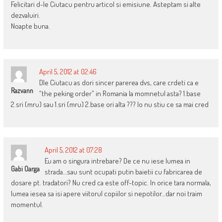
Felicitari d-le Ciutacu pentru articol si emisiune. Asteptam si alte
dezvaluiri.
Noapte buna.
April 5, 2012 at 02:46
Dle Ciutacu as dori sincer parerea dvs, care crdeti ca e
Razvann
“the peking order” in Romania la momnetul asta? 1.base
2.sri (mru) sau 1.sri (mru) 2.base ori alta ??? Io nu stiu ce sa mai cred
April 5, 2012 at 07:28
Eu am o singura intrebare? De ce nu iese lumea in
Gabi Oarga
strada…sau sunt ocupati putin baietii cu fabricarea de
dosare pt. tradatori? Nu cred ca este off-topic. In orice tara normala,
lumea iesea sa isi apere viitorul copiilor si nepotilor…dar noi traim
momentul.