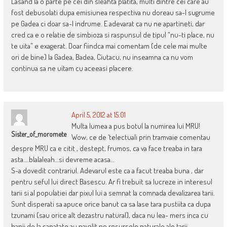
Lasand la o parte pe cei din sleahta platita, multi dintre cei care au
fost debusolati dupa emisiunea respectiva nu doreau sa-l sugrume
pe Gadea ci doar sa-l indrume. E adevarat ca nu ne apartineti, dar
cred ca e o relatie de simbioza si raspunsul de tipul “nu-ti place, nu
te uita” e exagerat. Doar fiindca mai comentam (de cele mai multe
ori de bine) la Gadea, Badea, Ciutacu, nu inseamna ca nu vom
continua sa ne uitam cu aceeasi placere.
April 5, 2012 at 15:01
Multa lumea a pus botul la numirea lui MRU!
Sister_of_moromete
Wow, ce de ‘telectuali prin tramvaie comentau
despre MRU ca e citit , destept, frumos, ca va face treaba in tara
asta….blalaleah…si devreme acasa…
S-a dovedit contrariul. Adevarul este ca a facut treaba buna , dar
pentru seful lui direct Basescu. Ar fi trebuit sa lucreze in interesul
tarii si al populatiei dar pixul lui a semnat la comnada devalizarea tarii.
Sunt disperati sa apuce orice banut ca sa lase tara pustiita ca dupa
tzunami (sau orice alt dezastru natural), daca nu lea- mers inca cu
banii de la sanatate au navalit pe resursele naturale ale tarii.