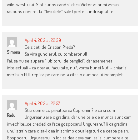
wild-west-ului. Sint curios cand si daca Victor va primi vreun
raspuns concret la…”liniutele” sale (perfect indreaptatite.
April 4, 2012 at 22:39
Ce ziceti de Cristian Preda?
Simona
Sa vina gunoierul, cu tomberonul!
Pai, sa nu se supere “iubitorul de panglici”, dar asemenea
intelectuali – ca doar au facultate, nu?, vorba bunei Nuti – chiar isi
merita in PDL replica pe care ne-a citat-o dumnealui incomplet.
April 4, 2012 at 22:57
Stiti cum e cu privatizarea Cuprumin? e ca si cum
Radu
Ungureanu are o gradina, dar uneltele de munca sunt cam
invechite…ce credeti ca face gospodarul Ungureanu? Ii da gradina
unui strain care o sa-i dea in schimb doua legaturi de ceapa pe an.
Gospodarul Ungureanu, in loc sa dea ceva bani sa isi cumpere alte