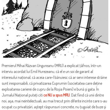
Premierul Mihai Răzvan Ungureanu (MRU) a explicat ţâfnos, într-un
interviu acordat lui Emil Hurezeanu, că el e un soi de garant al
interesului naţional, că aceia care-l bănuiesc că ar servi interese străine
sunt iresponsabili, că privatizarea Cuprumin (societatea care deţine
exploatarea carierei de cupru de la Roşia Poieni) e bună şi gata. În
Jurnalul Naţional puteţi citi
ce NU a spus MRU
. Dat fiind că unii dintre
noi, aşa, mai neintelectuali, au mai trecut prin diferite incinte care s-au
ocupat cu privatizări, aştept răspunsuri concrete, nu ţuguiat de buze şi