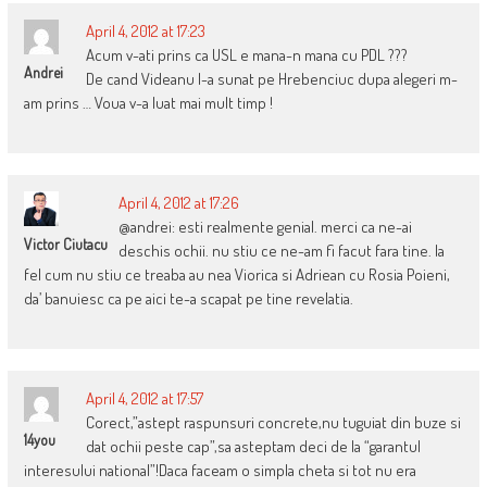
April 4, 2012 at 17:23
Acum v-ati prins ca USL e mana-n mana cu PDL ???
Andrei
De cand Videanu l-a sunat pe Hrebenciuc dupa alegeri m-
am prins … Voua v-a luat mai mult timp !
April 4, 2012 at 17:26
@andrei: esti realmente genial. merci ca ne-ai
Victor Ciutacu
deschis ochii. nu stiu ce ne-am fi facut fara tine. la
fel cum nu stiu ce treaba au nea Viorica si Adriean cu Rosia Poieni,
da’ banuiesc ca pe aici te-a scapat pe tine revelatia.
April 4, 2012 at 17:57
Corect,”astept raspunsuri concrete,nu tuguiat din buze si
14you
dat ochii peste cap”,sa asteptam deci de la “garantul
interesului national”!Daca faceam o simpla cheta si tot nu era