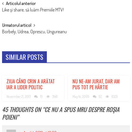
POST
Articolul anterior
Like şi share, să luăm Premiile MTV!
NAVIGATION
Urmatorul articol
Borbely, Udrea, Oprescu, Ungureanu
SIMILAR POSTS
ZIUA CÂND CRIN A ARĂTAT
NU NE-AM JURAT, DAR AM
IAR A LIDER POLITIC
PUS TOT PE HÂRTIE
November 21, 2013
19
3148
May 14, 2009
92
6329
45 THOUGHTS ON “
CE NU A SPUS MRU DESPRE ROŞIA
POIENI
”