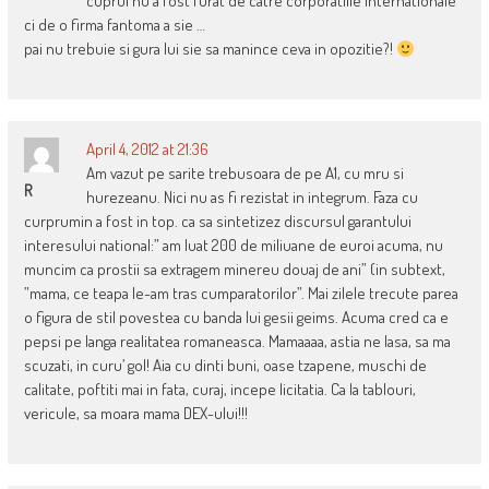
cuprul nu a fost furat de catre corporatiile internationale
ci de o firma fantoma a sie …
pai nu trebuie si gura lui sie sa manince ceva in opozitie?!
April 4, 2012 at 21:36
Am vazut pe sarite trebusoara de pe A1, cu mru si
R
hurezeanu. Nici nu as fi rezistat in integrum. Faza cu
curprumin a fost in top. ca sa sintetizez discursul garantului
interesului national:” am luat 200 de miliuane de euroi acuma, nu
muncim ca prostii sa extragem minereu douaj de ani” (in subtext,
”mama, ce teapa le-am tras cumparatorilor”. Mai zilele trecute parea
o figura de stil povestea cu banda lui gesii geims. Acuma cred ca e
pepsi pe langa realitatea romaneasca. Mamaaaa, astia ne lasa, sa ma
scuzati, in curu’ gol! Aia cu dinti buni, oase tzapene, muschi de
calitate, poftiti mai in fata, curaj, incepe licitatia. Ca la tablouri,
vericule, sa moara mama DEX-ului!!!