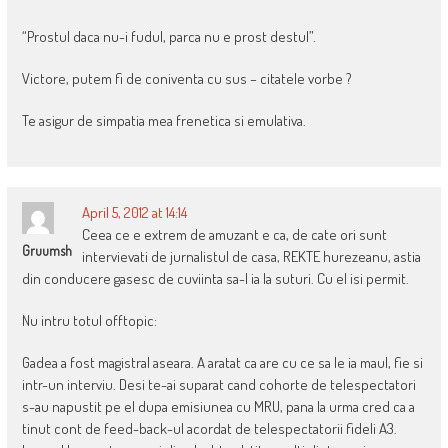
“Prostul daca nu-i fudul, parca nu e prost destul”.
Victore, putem fi de coniventa cu sus – citatele vorbe ?
Te asigur de simpatia mea frenetica si emulativa.
April 5, 2012 at 14:14
Ceea ce e extrem de amuzant e ca, de cate ori sunt
Gruumsh
intervievati de jurnalistul de casa, REKTE hurezeanu, astia
din conducere gasesc de cuviinta sa-l ia la suturi. Cu el isi permit.
Nu intru totul offtopic:
Gadea a fost magistral aseara. A aratat ca are cu ce sa le ia maul, fie si
intr-un interviu. Desi te-ai suparat cand cohorte de telespectatori
s-au napustit pe el dupa emisiunea cu MRU, pana la urma cred ca a
tinut cont de feed-back-ul acordat de telespectatorii fideli A3.