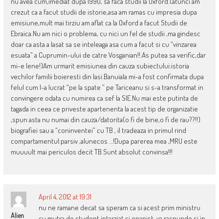
nu avea cum,imediat dupa 1990, sa faca studii la Oxford.(atunci am
crezut ca a facut studii de istorie,asa am ramas cu impresia dupa
emisiune,mult mai tirziu am aflat ca la Oxford a facut Studii de
Ebraica.Nu am nici o problema, cu nici un fel de studii ,ma gindesc
doar ca asta a lasat sa se inteleaga asa cum a facut si cu “vinzarea
esuata” a Cuprumin-ului de catre Vosganian!!.As putea sa verific,dar
mi-e lene!)Am urmarit emisiunea din cauza subiectului:istoria
vechilor familii boieresti din Iasi.Banuiala mi-a fost confirmata dupa
felul cum l-a lucrat “pe la spate ” pe Tariceanu si s-a transformat in
convingere odata cu numirea ca sef la SIE.Nu mai este putinta de
tagada in ceea ce priveste apartenenta la acest tip de organizatie
,spun asta nu numai din cauza/datorita(o fi de bine,o fi de rau??!!)
biografiei sau a “coninventei” cu TB , il tradeaza in primul rind
compartamentul:parsiv ,alunecos …!Dupa parerea mea ,MRU este
muuuult mai periculos decit TB.Sunt absolut convinsa!!!
April 4, 2012 at 19:31
nu ne ramane decat sa speram ca si acest prim ministru
Alien
cu mutra de student intarziat si onanist, va raspunde si in