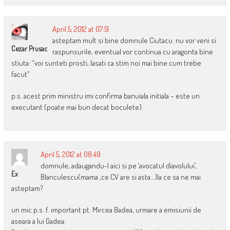
April 5, 2012 at 07:51
asteptam mult si bine domnule Ciutacu. nu vor veni si
Cezar Prusac
raspunsurile, eventual vor continua cu aragonta bine
stiuta: “voi sunteti prosti, lasati ca stim noi mai bine cum trebe
facut”
p.s. acest prim ministru imi confirma banuiala initiala – este un
executant (poate mai bun decat boculete).
April 5, 2012 at 08:49
domnule, adaugandu-l aici si pe ‘avocatul diavolului’,
Ex
Blanculescu(mama ,ce CV are si asta…)la ce sa ne mai
asteptam?
un mic p.s. f. important pt. Mircea Badea, urmare a emisiunii de
aseara a lui Gadea: