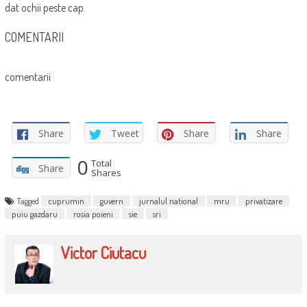
dat ochii peste cap.
COMENTARII
comentarii
Share
Tweet
Share
Share
0
Total
Share
Shares
Tagged
cuprumin
guvern
jurnalul national
mru
privatizare
puiu gazdaru
rosia poieni
sie
sri
Victor Ciutacu