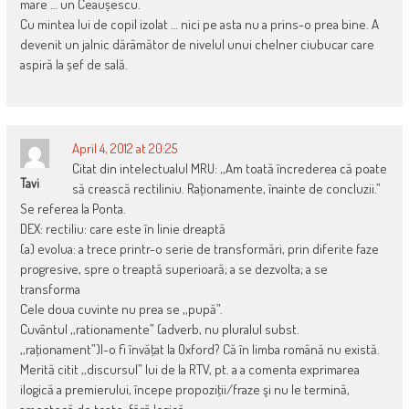
mare … un Ceaușescu.
Cu mintea lui de copil izolat … nici pe asta nu a prins-o prea bine. A
devenit un jalnic dărâmător de nivelul unui chelner ciubucar care
aspiră la șef de sală.
April 4, 2012 at 20:25
Citat din intelectualul MRU: ,,Am toată încrederea că poate
Tavi
să crească rectiliniu. Raţionamente, înainte de concluzii.”
Se referea la Ponta.
DEX: rectiliu: care este în linie dreaptă
(a) evolua: a trece printr-o serie de transformări, prin diferite faze
progresive, spre o treaptă superioară; a se dezvolta; a se
transforma
Cele doua cuvinte nu prea se ,,pupă”.
Cuvântul ,,rationamente” (adverb, nu pluralul subst.
,,raţionament”)l-o fi învăţat la Oxford? Că în limba română nu există.
Merită citit ,,discursul” lui de la RTV, pt. a a comenta exprimarea
ilogică a premierului, începe propoziţii/fraze şi nu le termină,