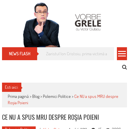
Skip
to
content
Cum îți schimbi, rapid, gratuit și eficient, furniz
NEWS FLASH
Esti aici:
Prima pagină >
Blog
>
Polemici Politice
>
Ce NU a spus MRU despre
Roşia Poieni
CE NU A SPUS MRU DESPRE ROŞIA POIENI