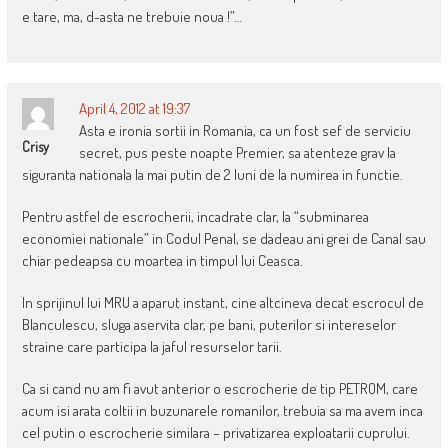
e tare, ma, d-asta ne trebuie noua !”…
April 4, 2012 at 19:37
Asta e ironia sortii in Romania, ca un fost sef de serviciu
Crisy
secret, pus peste noapte Premier, sa atenteze grav la
siguranta nationala la mai putin de 2 luni de la numirea in functie.
Pentru astfel de escrocherii, incadrate clar, la “subminarea
economiei nationale” in Codul Penal, se dadeau ani grei de Canal sau
chiar pedeapsa cu moartea in timpul lui Ceasca.
In sprijinul lui MRU a aparut instant, cine altcineva decat escrocul de
Blanculescu, sluga aservita clar, pe bani, puterilor si intereselor
straine care participa la jaful resurselor tarii.
Ca si cand nu am fi avut anterior o escrocherie de tip PETROM, care
acum isi arata coltii in buzunarele romanilor, trebuia sa ma avem inca
cel putin o escrocherie similara – privatizarea exploatarii cuprului.