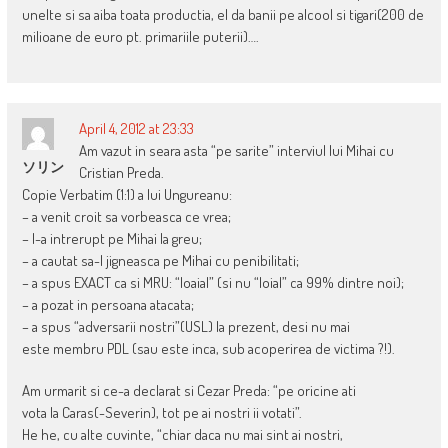
unelte si sa aiba toata productia, el da banii pe alcool si tigari(200 de
milioane de euro pt. primariile puterii)….
April 4, 2012 at 23:33
Am vazut in seara asta “pe sarite” interviul lui Mihai cu
ソリン
Cristian Preda.
Copie Verbatim (1:1) a lui Ungureanu:
– a venit croit sa vorbeasca ce vrea;
– l-a intrerupt pe Mihai la greu;
– a cautat sa-l jigneasca pe Mihai cu penibilitati;
– a spus EXACT ca si MRU: “loaial” (si nu “loial” ca 99% dintre noi);
– a pozat in persoana atacata;
– a spus “adversarii nostri”(USL) la prezent, desi nu mai
este membru PDL (sau este inca, sub acoperirea de victima ?!).
Am urmarit si ce-a declarat si Cezar Preda: “pe oricine ati
vota la Caras(-Severin), tot pe ai nostri ii votati”.
He he, cu alte cuvinte, “chiar daca nu mai sint ai nostri,