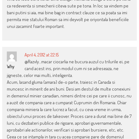
ca redeventa si smecherii citeva sute pe tona. In loc sa vindem pe
bani putini si aia, mai bine bag in contract clauze ce sa poata sa imi
permita mie statului Roman sa imi deyvolt pe oriyontala beneficiile
unui zacamint foarte important.
April 4, 2012 at 22:15
@RazvIy…macar ciocarlia ne bucura auzul cu trilurile ei, pe
Why
cand acest ins, prin modul cum ni se adreseaza, ne
jigneste, celor mai multi, inteligenta.
Acum, lasand gluma (amara) de-o parte, traiesc in Canada si
muncesc in minerit de ani buni. Desi am destul de multe conexiuni
in demeniul minier canadian, nimeni dintre cei pe care ii cunosc, nu
a auzit de compania care a cumparat Cuprumin din Romania. Chiar
compania miniera la care lucrez a facut, cu ceva vreme in urma,
obiectul unui proces de takeover. Proces care a durat mai bine de 7
luni, cu dezbateri publice de rigoare, aprobari guvernamentale,
aprobabri ale actionarilor, verificari si aprobari bursiere, etc, etc.
Ceea ce se intampla in tara cu acea companie pare de domeniul