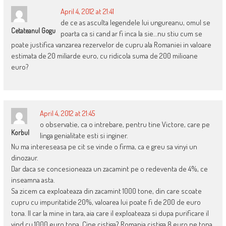
April 4, 2012 at 21:41
de ce as asculta legendele lui ungureanu, omul se
Cetateanul Gogu
poarta ca si cand ar fi inca la sie…nu stiu cum se
poate justifica vanzarea rezervelor de cupru ala Romaniei in valoare
estimata de 20 miliarde euro, cu ridicola suma de 200 milioane
euro?
April 4, 2012 at 21:45
o observatie, ca o intrebare, pentru tine Victore, care pe
Korbul
linga genialitate esti si inginer.
Nu ma intereseasa pe cit se vinde o firma, ca e greu sa vinyi un
dinozaur.
Dar daca se concesioneaza un zacamint pe o redeventa de 4%, ce
inseamna asta.
Sa zicem ca exploateaza din zacamint 1000 tone, din care scoate
cupru cu impuritatide 20%, valoarea lui poate fi de 200 de euro
tona. Il car la mine in tara, aia care il exploateaza si dupa purificare il
vind cu 1000 euro tona. Cine cistiga? Romania cistiga 8 euro pe tona