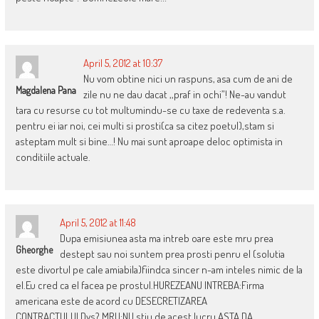
April 5, 2012 at 10:37
Nu vom obtine nici un raspuns, asa cum de ani de
Magdalena Pana
zile nu ne dau dacat ,,praf in ochi”! Ne-au vandut
tara cu resurse cu tot multumindu-se cu taxe de redeventa s.a.
pentru ei iar noi, cei multi si prosti(ca sa citez poetul),stam si
asteptam mult si bine…! Nu mai sunt aproape deloc optimista in
conditiile actuale.
April 5, 2012 at 11:48
Dupa emisiunea asta ma intreb oare este mru prea
Gheorghe
destept sau noi suntem prea prosti penru el (solutia
este divortul pe cale amiabila)fiindca sincer n-am inteles nimic de la
el.Eu cred ca el facea pe prostul.HUREZEANU INTREBA:Firma
americana este de acord cu DESECRETIZAREA
CONTRACTULUI.Dvs?.MRU:NU stiu de acest lucru.ASTA DA