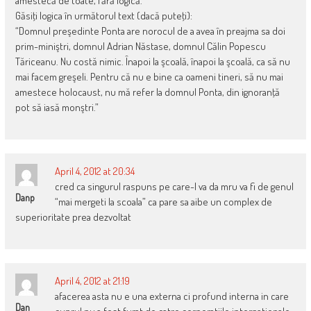
amestecă de toate, fără logică.
Găsiţi logica în următorul text (dacă puteţi):
“Domnul preşedinte Ponta are norocul de a avea în preajma sa doi
prim-miniştri, domnul Adrian Năstase, domnul Călin Popescu
Tăriceanu. Nu costă nimic. Înapoi la şcoală, înapoi la şcoală, ca să nu
mai facem greşeli. Pentru că nu e bine ca oameni tineri, să nu mai
amestece holocaust, nu mă refer la domnul Ponta, din ignoranţă
pot să iasă monştri.”
April 4, 2012 at 20:34
cred ca singurul raspuns pe care-l va da mru va fi de genul
Danp
“mai mergeti la scoala” ca pare sa aibe un complex de
superioritate prea dezvoltat
April 4, 2012 at 21:19
afacerea asta nu e una externa ci profund interna in care
Dan