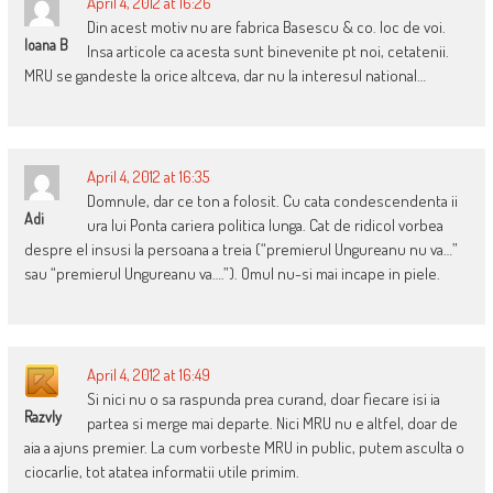
April 4, 2012 at 16:26
Din acest motiv nu are fabrica Basescu & co. loc de voi.
Ioana B
Insa articole ca acesta sunt binevenite pt noi, cetatenii.
MRU se gandeste la orice altceva, dar nu la interesul national…
April 4, 2012 at 16:35
Domnule, dar ce ton a folosit. Cu cata condescendenta ii
Adi
ura lui Ponta cariera politica lunga. Cat de ridicol vorbea
despre el insusi la persoana a treia (“premierul Ungureanu nu va…”
sau “premierul Ungureanu va….”). Omul nu-si mai incape in piele.
April 4, 2012 at 16:49
Si nici nu o sa raspunda prea curand, doar fiecare isi ia
RazvIy
partea si merge mai departe. Nici MRU nu e altfel, doar de
aia a ajuns premier. La cum vorbeste MRU in public, putem asculta o
ciocarlie, tot atatea informatii utile primim.