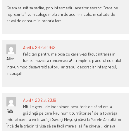
Ce am reusit sa sadim, prin intermediul acestor escroci “care ne
reprezinta”, vom culege multi ani de acum-incolo, in calitate de
sclavi de consum in propria tara.
April 4, 2012 at 19:42
felicitari pentru melodia cu care v-ati facut intrarea in
Alien
lumea muzicala romaneasca! ati impletit placutul cu utilul
intr-un mod desavarsit! autorul ar trebui decorat iar interpretul,
incurajat!
April 4, 2012 at 20:16
MRU e genul de ipochimen nesuferit de când era la
FuXi
grădiniță pe care l-au numit turnător șef de la tovarășa
educatoare, la ex.tovarășii Sava și Pleșu și până la Marele Ascultător.
Încă de la grădiniță visa să se facă mare și să fie cineva … cineva