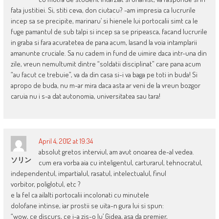
fata justitiei. Si, stiti ceva, don ciutacu? -am impresia ca lucrurile
incep sa se precipite, marinaru’ si hienele lui portocalii simt ca le
fuge pamantul de sub talpi si incep sa se pripeasca, facand lucrurile
in graba si fara acuratetea de pana acum, lasand la voia intamplarii
amanunte cruciale. Sa nu cadem in fund de uimire daca intr-una din
zile, vreun nemultumit dintre “soldatii disciplinat” care pana acum
“au facut ce trebuie”, va da din casa si-i va baga pe toti in buda! Si
apropo de buda, nu m-ar mira daca asta ar veni de la vreun bozgor
caruia nu i s-a dat autonomia, universitatea sau tara!
April 4, 2012 at 19:34
absolut gretos interviul, am avut onoarea de-al vedea.
ソリン
cum era vorba aia cu inteligentul, carturarul, tehnocratul,
independentul, impartialul, rasatul, intelectualul, finul
vorbitor, poliglotul, etc ?
e la fel ca ailalti portocalii incolonati cu minutele
dolofane intinse, iar prostii se uita-n gura lui si spun:
“wow, ce discurs, ce i-a zis-o lu’ Gidea, asa da premier,