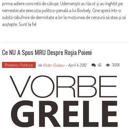
prima adiere concretă de cătuşe. Udemeriştii au tăcut şi au înghiţit pe
nemestecate execuţia politico-penală a lui Borbely. Cine speră într-o
subită răbufnire de demnitate a lor la moţiunea de cenzură să stea şi să
asştepte. Sunt la fel
Ce NU A Spus MRU Despre Roşia Poieni
Polemici Politice
45
3091
de
Victor Ciutacu
-
April 4, 2012