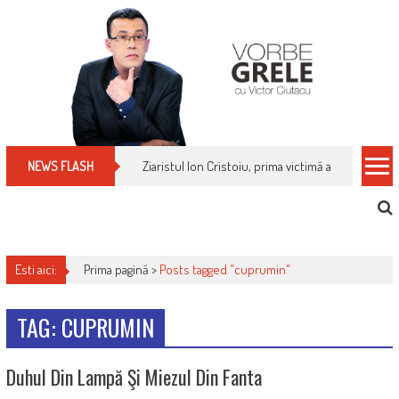
Skip
to
content
Ziaristul Ion Cristoiu, prima victimă a noi cenzuri 
NEWS FLASH
Esti aici:
Prima pagină >
Posts tagged "cuprumin"
TAG: CUPRUMIN
Duhul Din Lampă Şi Miezul Din Fanta