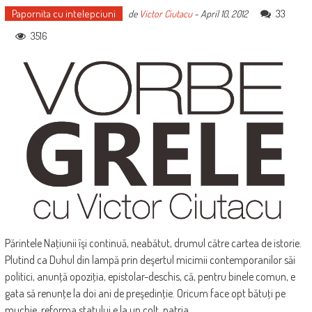
Papornita cu intelepciuni
33
de
Victor Ciutacu
-
April 10, 2012
3516
Părintele Naţiunii îşi continuă, neabătut, drumul către cartea de istorie.
Plutind ca Duhul din lampă prin deşertul micimii contemporanilor săi
politici, anunţă opoziţia, epistolar-deschis, că, pentru binele comun, e
gata să renunţe la doi ani de preşedinţie. Oricum face opt bătuţi pe
muchie, reforma statului e la un colţ, patria