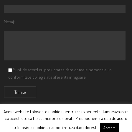
Mesaj:
Sunt de acord cu prelucrarea datelor mele personale, in
conformitate cu legislatia aferenta in vigoare
Acest website foloseste cookies pentru ca experienta dumneavoastra
cu acest site sa fie cat mai profesionala. Presupunem ca esti de acord
© Ciutacu 2015 Parte a Imperiului Ciutacesc.
cu folosirea cookies, dar poti refuza daca doresti.
Accepta