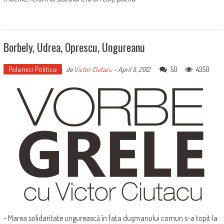
Borbely, Udrea, Oprescu, Ungureanu
Polemici Politice
50
4350
de
Victor Ciutacu
-
April 5, 2012
- Marea solidaritate ungurească în faţa duşmanului comun s-a topit la