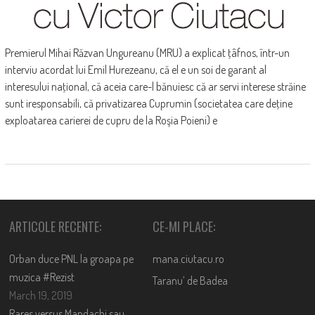
Premierul Mihai Răzvan Ungureanu (MRU) a explicat ţâfnos, într-un
interviu acordat lui Emil Hurezeanu, că el e un soi de garant al
interesului naţional, că aceia care-l bănuiesc că ar servi interese străine
sunt iresponsabili, că privatizarea Cuprumin (societatea care deţine
exploatarea carierei de cupru de la Roşia Poieni) e
ARTICOLE RECENTE:
CE-MI PLACE:
Orban duce PNL la groapa pe
mana.ciutacu.ro
muzica #Rezist
Taranu’ de Badea
March 19, 2019
Rares versus Mandachi sau