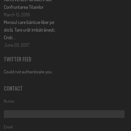
Confruntarea Titanilor
March 15, 2019
Moroiul care bântuie liber pe
sticlă. Tare urât îmbătrânești,
Cristi….
June 20, 2017
TWITTER FEED
Could not authenticate you.
CONTACT
Nume:
Email: