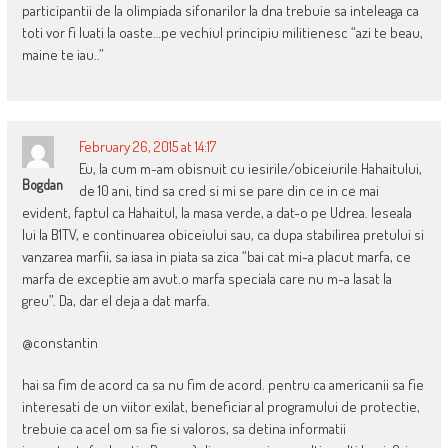
participantii de la olimpiada sifonarilor la dna trebuie sa inteleaga ca
toti vor fi luati la oaste…pe vechiul principiu militienesc “azi te beau,
maine te iau..”
February 26, 2015 at 14:17
Eu, la cum m-am obisnuit cu iesirile/obiceiurile Hahaitului,
Bogdan
de 10 ani, tind sa cred si mi se pare din ce in ce mai
evident, faptul ca Hahaitul, la masa verde, a dat-o pe Udrea. Ieseala
lui la B1TV, e continuarea obiceiului sau, ca dupa stabilirea pretului si
vanzarea marfii, sa iasa in piata sa zica “bai cat mi-a placut marfa, ce
marfa de exceptie am avut.o marfa speciala care nu m-a lasat la
greu”. Da, dar el deja a dat marfa.
@constantin
hai sa fim de acord ca sa nu fim de acord. pentru ca americanii sa fie
interesati de un viitor exilat, beneficiar al programului de protectie,
trebuie ca acel om sa fie si valoros, sa detina informatii