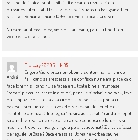
ramane de lichidat sunt capitalistii de carton rezultatzi din
buissinessul cu statul (ca altzii care sa fi strans un ban gramada nu-
s ) si gata Romania ramane 100% colonie a capitalului strain.
Nu ca mi-ar placea udrea, videanu, tariceanu, patriciu (mort) ori
voiculescu da altzii nu-s.
February 27, 2015 at 14:35
Grigore Vasile prea nemultumiti suntem noi romani de
Andrei
fel… cand se aresteaza si se confisca nu ne mai place ca o
face Iohannis… cand nu se facea erau toate bine si frumoase
(romani plecau sa lcreze in alte tari, pensiile si salariile se taiau, taxe
noi , impozite noi , toata ziua circ pe la tv- se injurau ponta cu
basescu si cu udrea intr-o veselie, se acuzau de coriptie dar
institutiile dormeau). Inteleg ca “masina asta tunata” cand a inceput
sa prinda viteza nu ne este bine ca este condusa de Iohannis si
masina ar trebui sa mearga singura pe pilot automat? Zici ca sofeaza
pe regulile lui Base ? Daca era asa azi Udrea ne vorbea sau ne