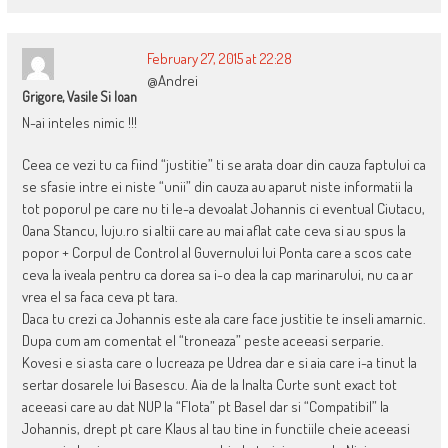
February 27, 2015 at 22:28
@Andrei
Grigore, Vasile Si Ioan
N-ai inteles nimic !!!
Ceea ce vezi tu ca fiind “justitie” ti se arata doar din cauza faptului ca
se sfasie intre ei niste “unii” din cauza au aparut niste informatii la
tot poporul pe care nu ti le-a devoalat Johannis ci eventual Ciutacu,
Oana Stancu, luju.ro si altii care au mai aflat cate ceva si au spus la
popor + Corpul de Control al Guvernului lui Ponta care a scos cate
ceva la iveala pentru ca dorea sa i-o dea la cap marinarului, nu ca ar
vrea el sa faca ceva pt tara.
Daca tu crezi ca Johannis este ala care face justitie te inseli amarnic.
Dupa cum am comentat el “troneaza” peste aceeasi serparie.
Kovesi e si asta care o lucreaza pe Udrea dar e si aia care i-a tinut la
sertar dosarele lui Basescu. Aia de la Inalta Curte sunt exact tot
aceeasi care au dat NUP la “Flota” pt Basel dar si “Compatibil” la
Johannis, drept pt care Klaus al tau tine in functiile cheie aceeasi