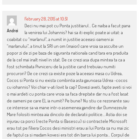
February 28, 2015 at 10:51
Deci nu mai pot cu Ponta justitiarul… Ce naiba a facut pana
Andrei
la venirea lui Johannis? hai sa iti explic poate ai uitat: a
coabitat cu “marlanul”, a numit in justitie aceeasi oameni ai
“marlanului”, a tinut la SRI un om (maior) care vroia sa asculte un
popor zi de zi pe baza de siguranta nationala cand tara era praduita
de la cel mai inalt nivel in stat. De ce crezi asa dupa mintea ta ca a
fost schimbata Pivniceru de la justitie cand trebuiau numiti
procurori? De ce crezi ca existe poze la aceeasi masa cu Udrea,
Cocos si Ponta si nu exista combintia asta gaunoasa Udrea -cocos
cu iohannis? Voi chiar v-ati lovit la cap? Dovezi aveti, fapte aveti si voi
o mai ardeti cu ponta care vroia sa faca dreptate dar nu a fost lasat
de oameni pe care EL ia numit? Pe bune? Nu stiu ce rezonante sau
ce interese sa va mane intr-o asemenea gandire dar Dumnezeule
Mare folositi mintea aia dincolo de declaratii politice… Astia doi se
injurau ca porci (recte Ponta si Basescu) si contractele Microsoft
erau tot pe filiera Cocos desi ministri erau ai lui Ponta sa nu mai zic
de faptul ca si madam kovesi era tot din barca lui ponta… Corpul de