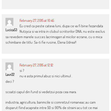
February 27, 2015 at 10:45
Eu cred ca peste cateva luni, dupa ce va fi bine fezandata
Lucica53
Nutzyca si va intra in clubul scriitorilor DNA, nu este exclus
sa revedem marele succes lacrimogen al micilor ecrane, cu o mica
schimbare de titlu: Sa-ti fie rusine, Elena Udrea!!
February 27, 2015 at 12:12
si ?
Laur22
nu e asta primul abuz si nici ultimul .
deci ?
scoatzi capul din fund si vedetzui poza cea mara.
industria, agricultura, banmcile si comretzul romaneac au cam
disparut fiind acaprate intre 50 si 90% de straini acu tot ce mai