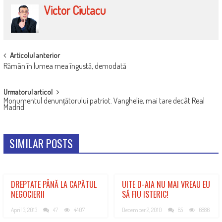
Victor Ciutacu
POST
Articolul anterior
Rămân în lumea mea îngustă, demodată
NAVIGATION
Urmatorul articol
Monumentul denunțătorului patriot. Vanghelie, mai tare decât Real
Madrid
SIMILAR POSTS
DREPTATE PÂNĂ LA CAPĂTUL
UITE D-AIA NU MAI VREAU EU
NEGOCIERII
SĂ FIU ISTERIC!
April 3, 2013
47
4407
December 2, 2010
85
6886