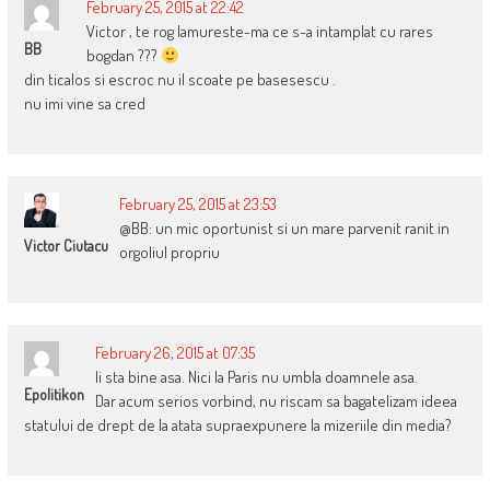
February 25, 2015 at 22:42
Victor , te rog lamureste-ma ce s-a intamplat cu rares
BB
bogdan ???
din ticalos si escroc nu il scoate pe basesescu .
nu imi vine sa cred
February 25, 2015 at 23:53
@BB: un mic oportunist si un mare parvenit ranit in
Victor Ciutacu
orgoliul propriu
February 26, 2015 at 07:35
Ii sta bine asa. Nici la Paris nu umbla doamnele asa.
Epolitikon
Dar acum serios vorbind, nu riscam sa bagatelizam ideea
statului de drept de la atata supraexpunere la mizeriile din media?