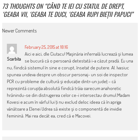
73 THOUGHTS ON “
CÂND TE IEI CU STATUL DE DREPT,
‘GEABA VII, ‘GEABA TE DUCI, ‘GEABA RUPI BIEȚII PAPUCI
”
COMMENT
Newer Comments
NAVIGATION
February 25, 2015 at 18:16
Aici e aici, dle Ciutacu! Maşinăria infernală lucrează şi lumea
Scarbita
se bucură că o persoană detestată i-a căzut pradă. Eu una
nu, fiindcă sistemul în sine e corupt, însetat de putere. Al. Ivasiuc
spunea undeva despre un obscur personaj- un soi de inspector
PCR cu probleme de cultură şi educaţie dintr-un judeţ – că
reprezintă corupţia absolută fiindcă trăia oarecum anahoretic
hrănindu-se din distrugerea celor ce-i intersectau drumul.Madam
Kovesi e acum în vârful lui ţi nu exclud deloc ideea că în apriga
vânătoare a Elenei Udrea să existe şi o componentă de invidie
feminină. Mai rea decât ea, cred că e Macovei.