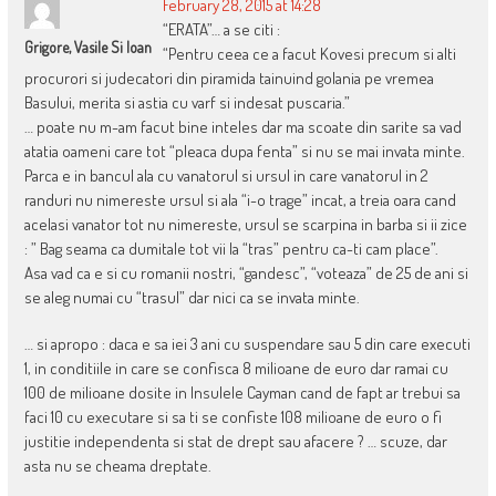
February 28, 2015 at 14:28
“ERATA”… a se citi :
Grigore, Vasile Si Ioan
“Pentru ceea ce a facut Kovesi precum si alti
procurori si judecatori din piramida tainuind golania pe vremea
Basului, merita si astia cu varf si indesat puscaria.”
… poate nu m-am facut bine inteles dar ma scoate din sarite sa vad
atatia oameni care tot “pleaca dupa fenta” si nu se mai invata minte.
Parca e in bancul ala cu vanatorul si ursul in care vanatorul in 2
randuri nu nimereste ursul si ala “i-o trage” incat, a treia oara cand
acelasi vanator tot nu nimereste, ursul se scarpina in barba si ii zice
: ” Bag seama ca dumitale tot vii la “tras” pentru ca-ti cam place”.
Asa vad ca e si cu romanii nostri, “gandesc”, “voteaza” de 25 de ani si
se aleg numai cu “trasul” dar nici ca se invata minte.
… si apropo : daca e sa iei 3 ani cu suspendare sau 5 din care executi
1, in conditiile in care se confisca 8 milioane de euro dar ramai cu
100 de milioane dosite in Insulele Cayman cand de fapt ar trebui sa
faci 10 cu executare si sa ti se confiste 108 milioane de euro o fi
justitie independenta si stat de drept sau afacere ? … scuze, dar
asta nu se cheama dreptate.