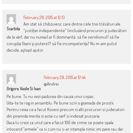
February 28, 2015 at 12:13
Am stat să chibzuiesc care dintre cele trei trăsături ale
Scarbita
“justiţiei independente” (incluzând procurori şi judecători
de la vârf, dar nu numai) ar fi dominantă: să fie servilismul? să fie
corupţia (bani şi putere)? să fie incompetenţa? Nu m-am putut
decide, aştept ajutor
February 28, 2015 at 12:44
@Andrei
Grigore, Vasile Si Ioan
Pe bune. Tu nu vezi padurea din cauza unui copac.
Uita-te te rog in ansamblu. Pe bune scrii o gramada de prostii.
Pentru ceea ce a facut Kovesi precum si alti procurori si judecatori
din piramida merita si astai cu varf si indesat puscaria.
Daca tu crezi ca unul care a facut 100 de crime se poate spala
intocand “armele” ca si cum nu s-ar intampla nimic imi pare rau dar