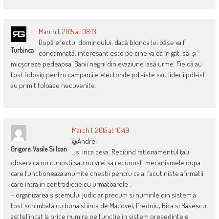
March 1, 2015 at 08:13
După efectul dominoului, dacă blonda lui băse va fi
Turbinca
condamnată, interesant este pe cine va da în gât, să-și
micșoreze pedeapsa. Banii negrii din evaziune lasă urme. Fie că au
fost folosiți pentru campaniile electorale pdl-iste sau liderii pdl-isti
au primit foloase necuvenite.
March 1, 2015 at 10:49
@Andrei
Grigore, Vasile Si Ioan
…si inca ceva. Recitind rationamentul tau
observ ca nu cunosti sau nu vrei sa recunosti mecanismele dupa
care functioneaza anumite chestii pentru ca ai facut niste afirmatii
care intra in contradictie cu urmatoarele :
– organizarea sistemului judiciar precum si numirile din sistem a
fost schimbata cu buna stiinta de Macovei, Predoiu, Bica si Basescu
astfel incat la orice numire pe functie in sistem presedintele