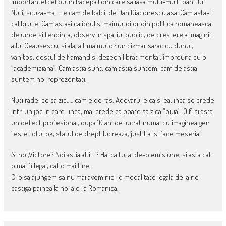
importante(cel putin Pacepa) din care sa iasa multi-multi bani. Ori
Nuti, scuza-ma……e cam de balci, de Dan Diaconescu asa. Cam asta-i
calibrul ei.Cam asta-i calibrul si maimutoilor din politica romaneasca
de unde si tendinta, observ in spatiul public, de crestere a imaginii
a lui Ceausescu, si ala, alt maimutoi: un cizmar sarac cu duhul,
vanitos, destul de flamand si dezechilibrat mental, impreuna cu o
“academiciana”. Cam astia sunt, cam astia suntem, cam de astia
suntem noi reprezentati.
Nuti rade, ce sa zic……cam e de ras. Adevarul e ca si ea, inca se crede
intr-un joc in care…inca, mai crede ca poate sa zica “piua”. O fi si asta
un defect profesional, dupa 10 ani de lucrat numai cu imaginea gen
“este totul ok, statul de drept lucreaza, justitia isi face meseria”
Si noi,Victore? Noi astialalti….? Hai ca tu, ai de-o emisiune, si asta cat
o mai fi legal, cat o mai tine.
C-o sa ajungem sa nu mai avem nici-o modalitate legala de-a ne
castiga painea la noi aici la Romanica.