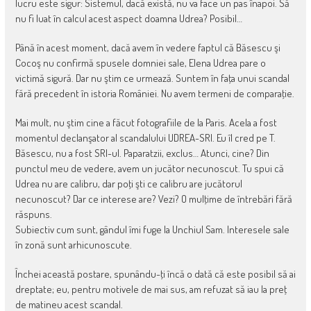
lucru este sigur: Sistemul, dacă există, nu va face un pas înapoi. Să
nu fi luat în calcul acest aspect doamna Udrea? Posibil…
Până în acest moment, dacă avem în vedere faptul că Băsescu şi
Cocoş nu confirmă spusele domniei sale, Elena Udrea pare o
victimă sigură. Dar nu ştim ce urmează. Suntem în faţa unui scandal
fără precedent în istoria României. Nu avem termeni de comparaţie.
Mai mult, nu ştim cine a făcut fotografiile de la Paris. Acela a fost
momentul declanşator al scandalului UDREA-SRI. Eu îl cred pe T.
Băsescu, nu a fost SRI-ul. Paparatzii, exclus… Atunci, cine? Din
punctul meu de vedere, avem un jucător necunoscut. Tu spui că
Udrea nu are calibru, dar poţi şti ce calibru are jucătorul
necunoscut? Dar ce interese are? Vezi? O mulţime de întrebări fără
răspuns.
Subiectiv cum sunt, gândul îmi fuge la Unchiul Sam. Interesele sale
în zonă sunt arhicunoscute.
Închei această postare, spunându-ţi încă o dată că este posibil să ai
dreptate; eu, pentru motivele de mai sus, am refuzat să iau la preţ
de matineu acest scandal.