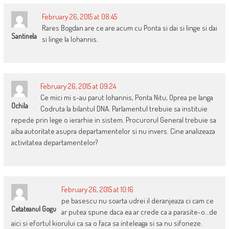
February 26, 2015 at 08:45
Rares Bogdan are ce are acum cu Ponta si dai si linge si dai
Santinela
si linge la Iohannis.
February 26, 2015 at 09:24
Ce mici mi s-au parut Iohannis, Ponta Nitu, Oprea pe langa
Ochila
Codruta la bilantul DNA. Parlamentul trebuie sa instituie
repede prin lege o ierarhie in sistem. Procurorul General trebuie sa
aiba autoritate asupra departamentelor si nu invers. Cine analizeaza
activitatea departamentelor?
February 26, 2015 at 10:16
pe basescu nu soarta udrei il deranjeaza ci cam ce
Cetateanul Gogu
ar putea spune daca ea ar crede ca a parasite-o…de
aici si efortul kiorului ca sa o faca sa inteleaga si sa nu sifoneze.