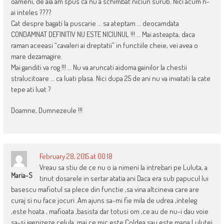
oameni, de aia am spus ca nu a schimbat niciun surub. Nici acum n-
ai inteles ????
Cat despre bagati la puscarie … sa ateptam … deocamdata
CONDAMNAT DEFINITIV NU ESTE NICIUNUL !!! … Mai asteapta, daca
raman aceeasi “cavaleri ai dreptatii” in functiile cheie, vei avea o
mare dezamagire.
Mai ganditi va rog !!! … Nu va aruncati aidoma gainilor la chestii
stralucitoare … ca luati plasa. Nici dupa 25 de ani nu va invatati la cate
tepe ati luat ?
Doamne, Dumnezeule !!!
February 28, 2015 at 00:18
Vreau sa stiu de ce nu o ia nimeni la intrebari pe Luluta, a
Maria-S
tinut dosarele in sertar atatia ani Daca era sub papucul lui
basescu mafiotul sa plece din functie ,sa vina altcineva care are
curaj si nu face jocuri .Am ajuns sa-mi fie mila de udrea ,inteleg
,este hoata , mafioata ,basista dar totusi om ,ce au de nu-i dau voie
sa-si igenizeze celula ,mai ce mic este Coldea sau este mana Lulutei