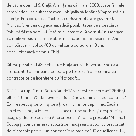
de către domnul S. Ghiţă. Am înţeles că în anii 2000, toate firmele
care vindeau calculatoare aveau obligaţia să le vândă împreună cu
licenţe. Prin contractul încheiat cu Guvernul (care guvern?),
Microsoft vindea upgradarea, adică posibilitatea de a descărca
îmbunătăţirea softului. Însă calculatoarele Guvernului nu mergeau
cu noile versiuni, care de altfel nici nu au fost descărcate. Am
cumpărat nimicul cu 400 de milioane de euro în 10 ani,
concluzionează domnul Ghiţă.
Citesc pe site-ul A3: Sebastian Ghiţă acuză…Guvernul Boc că a
aruncat 400 de milioane de euro pe fereastră prin semnarea
contractelor de licenţiere cu Microsoft…
Şi aici s-a rupt filmul. Sebastian Ghiţă vorbeşte despre anii 2000 şi
ultimii 10 ani iar A3 de Guvernul Boc. Cine a semnat acest contract?
Eu îi respect şi pe unii şi pe alţii dar nu mai pricep nimic. Dacă îmi
amintesc bine, la începutul scandalului se vorbea şi despre Miky
Şpagă, şi despre doamna Andronescu… A fost o greşeală? Mai mult,
Cocoşi şi compania erau acuzaţi de însuşirea discountului acordat
de Microsoft pentru un contract în valoare de 100 de milioane. Eu,