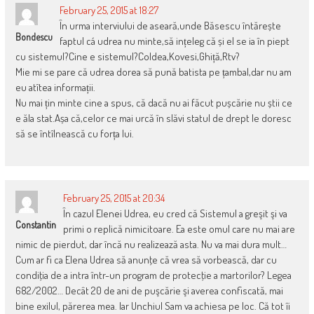
February 25, 2015 at 18:27
În urma interviului de aseară,unde Băsescu întărește
Bondescu
faptul cá udrea nu minte,să ințeleg că și el se ia în piept
cu sistemul?Cine e sistemul?Coldea,Kovesi,Ghiță,Rtv?
Mie mi se pare că udrea dorea să pună batista pe țambal,dar nu am
eu atîtea informații.
Nu mai țin minte cine a spus, că dacă nu ai făcut pușcărie nu știi ce
e ăla stat.Așa că,celor ce mai urcă în slăvi statul de drept le doresc
să se întîlnească cu forța lui.
February 25, 2015 at 20:34
În cazul Elenei Udrea, eu cred că Sistemul a greşit şi va
Constantin
primi o replică nimicitoare. Ea este omul care nu mai are
nimic de pierdut, dar încă nu realizează asta. Nu va mai dura mult…
Cum ar fi ca Elena Udrea să anunţe că vrea să vorbească, dar cu
condiţia de a intra într-un program de protecţie a martorilor? Legea
682/2002… Decât 20 de ani de puşcărie şi averea confiscată, mai
bine exilul, părerea mea. Iar Unchiul Sam va achiesa pe loc. Că tot îi