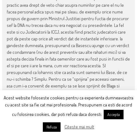
practic avea drept de veto chiar asupra numirilor pe care el nu le
facea personal adica spus mai pe sleau, de exemplu orice nume
propus de guvern prin Ministrul Justitiei pentru fuctia de procuror
sef la DNA nu trecea daca nu era negociat cu presedintele. La fel
este si cu Judecatorii la ICCJ, acestia fiind practic judecatorii care
pot da peste cap orice alt verdict dat de instantele inferioare. Ia
gandeste dumneata, presupunand ca Basescu ajunge cu un verdict
de condamnare (nu de arest preventiv sau alte rahaturi mici) si va
astepta decizia finala in fata oamenilor care au fost pusi in functii de
el si pe care ii are la mana, cum vor reactiona acestia. SI
presupunand ca Iohannis stie ca astia sunt oamenii lui Base, de ce
nu-i schimba ? Simplu. Pentru ca se “sprijina” pe aceeasi oameni,
asa cum i-a convenit de exemplu sa se lase sprijinit de Blaga si
Anastase. E la mintea cocosului. Si asa a fost si ESTE inca dupa cum
Acest website foloseste cookies pentru ca experienta dumneavoastra
vezi si ACUM in “tara lucrului bine facut” si care “renunta imediat la
cu acest site sa fie cat mai profesionala. Presupunem ca esti de acord
imunitate”.
– Ok. Ponta (care nici el nu e curat, dar macar sunt sigur ca ar fi vrut
cu folosirea cookies, dar poti refuza daca doresti.
Accepta
cu mult mai mult sa i-o traga marinarului decat Klaus, argument fiind
faptul ca Blaga, Anastase et co. nu sunt la PSD) a coabitat cu Baselul.
Citeste mai mult
Refuza
Iti reamintesc de faptul ca numirea lui Kovesi a facut-o din postura