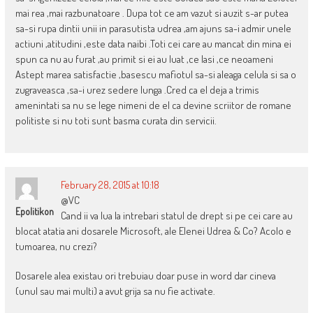
mai rea ,mai razbunatoare . Dupa tot ce am vazut si auzit s-ar putea
sa-si rupa dintii unii in parasutista udrea ,am ajuns sa-i admir unele
actiuni ,atitudini ,este data naibi .Toti cei care au mancat din mina ei
spun ca nu au furat ,au primit si ei au luat ,ce lasi ,ce neoameni
Astept marea satisfactie ,basescu mafiotul sa-si aleaga celula si sa o
zugraveasca ,sa-i urez sedere lunga .Cred ca el deja a trimis
amenintati sa nu se lege nimeni de el ca devine scriitor de romane
politiste si nu toti sunt basma curata din servicii.
February 28, 2015 at 10:18
@VC
Epolitikon
Cand ii va lua la intrebari statul de drept si pe cei care au
blocat atatia ani dosarele Microsoft, ale Elenei Udrea & Co? Acolo e
tumoarea, nu crezi?
Dosarele alea existau ori trebuiau doar puse in word dar cineva
(unul sau mai multi) a avut grija sa nu fie activate.