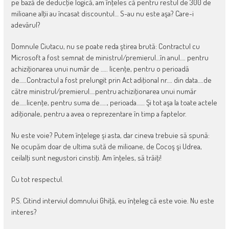
pe bază de deducţie logică, am înţeles că pentru restul de 300 de
milioane alţii au încasat discountul… S-au nu este aşa? Care-i
adevărul?
Domnule Ciutacu, nu se poate reda ştirea brută: Contractul cu
Microsoft a fost semnat de ministrul/premierul…în anul…. pentru
achiziţionarea unui număr de ….. licenţe, pentru o perioadă
de…..Contractul a fost prelungit prin Act adiţional nr…. din data….de
către ministrul/premierul….pentru achiziţionarea unui număr
de…..licenţe, pentru suma de….., perioada…… Şi tot aşa la toate actele
adiţionale, pentru a avea o reprezentare în timp a faptelor.
Nu este voie? Putem înţelege şi asta, dar cineva trebuie să spună:
Ne ocupăm doar de ultima sută de milioane, de Cocoş şi Udrea,
ceilalţi sunt negustori cinstiţi. Am înţeles, să trăiţi!
Cu tot respectul.
P.S. Citind interviul domnului Ghiţă, eu înţeleg că este voie. Nu este
interes?