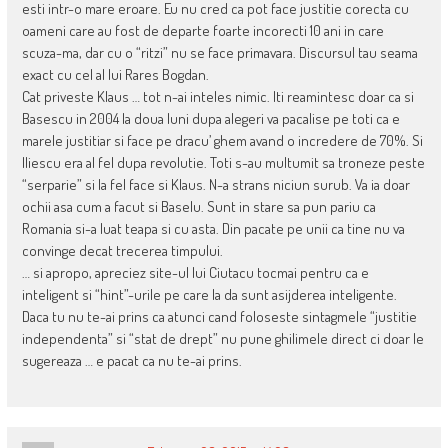
esti intr-o mare eroare. Eu nu cred ca pot face justitie corecta cu
oameni care au fost de departe foarte incorecti 10 ani in care
scuza-ma, dar cu o “ritzi” nu se face primavara. Discursul tau seama
exact cu cel al lui Rares Bogdan.
Cat priveste Klaus … tot n-ai inteles nimic. Iti reamintesc doar ca si
Basescu in 2004 la doua luni dupa alegeri va pacalise pe toti ca e
marele justitiar si face pe dracu’ ghem avand o incredere de 70%. Si
Iliescu era al fel dupa revolutie. Toti s-au multumit sa troneze peste
“serparie” si la fel face si Klaus. N-a strans niciun surub. Va ia doar
ochii asa cum a facut si Baselu. Sunt in stare sa pun pariu ca
Romania si-a luat teapa si cu asta. Din pacate pe unii ca tine nu va
convinge decat trecerea timpului.
… si apropo, apreciez site-ul lui Ciutacu tocmai pentru ca e
inteligent si “hint”-urile pe care la da sunt asijderea inteligente.
Daca tu nu te-ai prins ca atunci cand foloseste sintagmele “justitie
independenta” si “stat de drept” nu pune ghilimele direct ci doar le
sugereaza … e pacat ca nu te-ai prins.