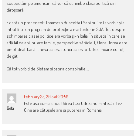
suspectăm pe americani că vor să schimbe clasa politică din
ţăroşoară.
Există un precedent: Tommaso Buscetta (Mani pulite) a vorbit şi a
intrat într-un program de protecţie a martorilor în SUA. Tot despre
schimbarea clasei politice era vorba şi-n Italia. În situaţia în care se
află (41 de ani, nu are famile, perspectiva sărăciei), Elena Udrea este
omul ideal. Dacă cineva a ales, atunci a ales-o. Udrea moare cu toţi
de gât.
Că tot vorbiţi de Sistem şi teoria conspiraţiei…
February 25, 2015 at 20:56
Este asa cum a spus Udrea ( ,,si Udrea nu minte,,) citez…
Geta
Cine are cătușele are și puterea in Romania