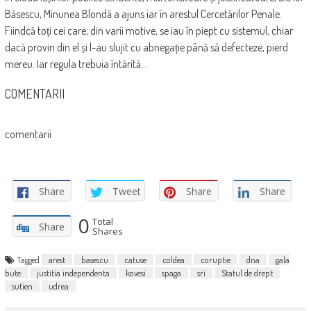
Băsescu, Minunea Blondă a ajuns iar în arestul Cercetărilor Penale.
Fiindcă toți cei care, din varii motive, se iau în piept cu sistemul, chiar
dacă provin din el și l-au slujit cu abnegație până să defecteze, pierd
mereu. Iar regula trebuia întărită…
COMENTARII
comentarii
Share
Tweet
Share
Share
0
Total
Share
Shares
Tagged
arest
basescu
catuse
coldea
coruptie
dna
gala
bute
justitia independenta
kovesi
spaga
sri
Statul de drept
sutien
udrea