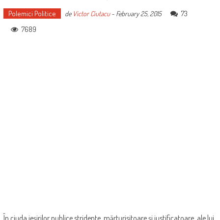
Polemici Politice
73
de
Victor Ciutacu
-
February 25, 2015
7689
În ciuda ieșirilor publice stridente, mărturisitoare și justificatoare, ale lui