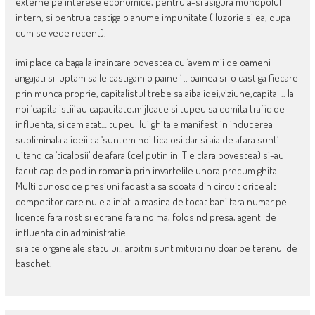
externe pe interese economice, pentru a-si asigura monopolul
intern, si pentru a castiga o anume impunitate (iluzorie si ea, dupa
cum se vede recent).
imi place ca baga la inaintare povestea cu ‘avem mii de oameni
angajati si luptam sa le castigam o paine ‘ .. painea si-o castiga fiecare
prin munca proprie, capitalistul trebe sa aiba idei,viziune,capital .. la
noi ‘capitalistii’ au capacitate,mijloace si tupeu sa comita trafic de
influenta, si cam atat… tupeul lui ghita e manifest in inducerea
subliminala a ideii ca ‘suntem noi ticalosi dar si aia de afara sunt’ –
uitand ca ‘ticalosii’ de afara (cel putin in IT e clara povestea) si-au
facut cap de pod in romania prin invartelile unora precum ghita.
Multi cunosc ce presiuni fac astia sa scoata din circuit orice alt
competitor care nu e aliniat la masina de tocat bani fara numar pe
licente fara rost si ecrane fara noima, folosind presa, agenti de
influenta din administratie
si alte organe ale statului.. arbitrii sunt mituiti nu doar pe terenul de
baschet.