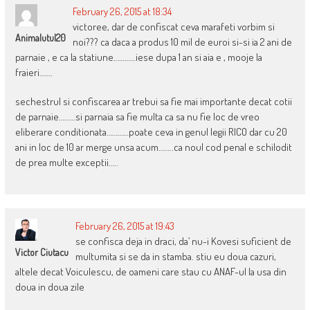
February 26, 2015 at 18:34
victoree, dar de confiscat ceva marafeti vorbim si
Animalutul20
noi??? ca daca a produs 10 mil de euroi si-si ia 2 ani de
parnaie , e ca la statiune…………iese dupa 1 an si aia e , mooje la
fraieri…….
sechestrul si confiscarea ar trebui sa fie mai importante decat cotii
de parnaie………si parnaia sa fie multa ca sa nu fie loc de vreo
eliberare conditionata…………poate ceva in genul legii RICO dar cu 20
ani in loc de 10 ar merge unsa acum……..ca noul cod penal e schilodit
de prea multe exceptii…..
February 26, 2015 at 19:43
se confisca deja in draci, da’ nu-i Kovesi suficient de
Victor Ciutacu
multumita si se da in stamba. stiu eu doua cazuri,
altele decat Voiculescu, de oameni care stau cu ANAF-ul la usa din
doua in doua zile