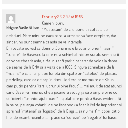
February 26, 2015 at 19:55
Oameni buni,
Grigore, Vasile Si Ioan
“Mestecam” de zile bune circul asta cu
delatiuni. Mare minune daca pana la urma se va face dreptate, dar
sincer, nu sunt semne ca asta se va intampla.
Din pacate eu vad ca domnul Johannis e la volanul unei “masini”
“tunate” de Basescu la care nu a schimbat niciun surub, semn ca ii
convine chestia asta, altfel nu ar fi participat atat de voios la darea
de seama de la DNA si la vizita de la ICCJ. Singura schimbare de la
“masina” e ca si-a lipit pe luneta din spate un “catelus” de plastic,
pe Hellvig, care da de cap in ritmul iodlerelor mormaite de Klaus…
cam putin pentru “tara lucrurlui bine facut” … mai mult de atat atunci
cand Base i-a inmanat cheia jucariei a avut grija sa o umple bine cu
suficienta “tehnica ajutatoare” … ajutatoare pentru Base, evident. Si
la naiba, pe langa votantii de pe facebook a fost la fel de important si
sprijinul “material” si “logistic” de la Blaga … sa nu mai fim copii, cat o
fi el de neamt neamtul … ii place sa “sofeze” pe “regulile” lui Base.