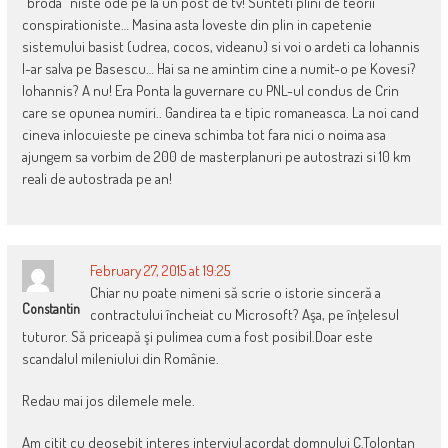
“broda” niste ode pe la un post de tv! Sunteti plini de teorii
conspirationiste… Masina asta loveste din plin in capetenie
sistemului basist (udrea, cocos, videanu) si voi o ardeti ca Iohannis
l-ar salva pe Basescu… Hai sa ne amintim cine a numit-o pe Kovesi?
Iohannis? A nu! Era Ponta la guvernare cu PNL-ul condus de Crin
care se opunea numiri.. Gandirea ta e tipic romaneasca. La noi cand
cineva inlocuieste pe cineva schimba tot fara nici o noima asa
ajungem sa vorbim de 200 de masterplanuri pe autostrazi si 10 km
reali de autostrada pe an!
February 27, 2015 at 19:25
Chiar nu poate nimeni să scrie o istorie sinceră a
Constantin
contractului încheiat cu Microsoft? Aşa, pe înţelesul
tuturor. Să priceapă şi pulimea cum a fost posibil.Doar este
scandalul mileniului din Românie.
Redau mai jos dilemele mele.
Am citit cu deosebit interes interviul acordat domnului C.Tolontan