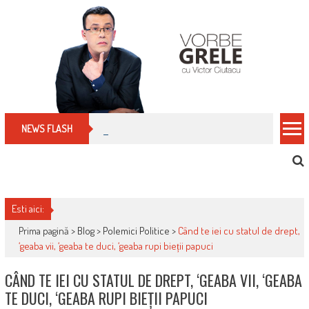
Skip
to
content
Cum îți schimbi, rapid, gratuit și eficient, furniz
NEWS FLASH
Esti aici:
Prima pagină >
Blog
>
Polemici Politice
>
Când te iei cu statul de drept,
‘geaba vii, ‘geaba te duci, ‘geaba rupi bieții papuci
CÂND TE IEI CU STATUL DE DREPT, ‘GEABA VII, ‘GEABA
TE DUCI, ‘GEABA RUPI BIEȚII PAPUCI