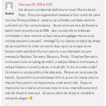
February 28, 2015 at 11:09
Cat despre condamnati definitiv te inseli: Monica Iacob
Andrei
Ridzi… Procurorul general al romaniei a fost numit de catre
tizul tau Ponta justitiarul… astia nu se schimba cum bate vantul e
suficient sa-i faci sa munceasca … Acum orice am zice de Kovesi a
batut niste recorduri pe la DNA… deci suruburile nu trebuiau
schimbate ci doar stranse sa faca mai putina galagie masina si sa
inchida mai bine (corupti)… Intelegi? Eu nu clamez ca statul de drept
de azi e perfect (e chiar cel vechi) doar spun ca incepe sa ne
livreze niste satisfactii (lucruri care nu s-au intamplat nici pre
vremea lui Nastase, Tarceanu, Basescu, Ponta…) Il vad pe Bercea in
inchisoare (vrei sa l plang de mila?), o vad pe Udrea in inchisoare, il
vad pe Videanu in arest judiciar, si multi alti. Si stii ce e mai ciudat?
Ca nimeni nu acuza politicul de data asta… Pana acum se acuzau ba
basisti , ba pontisti ca se aresteaza ntre ei, acum nici macar asta nu
mai pot face pentru ca impreuna au creat acest stat… Dupa ce
impreuna l-au creat acum acuza ceea ce ei au creat adica asa zisul
stat de drept le vrea raul… de parca statul de drept ar candida la
viitoarele alegeri