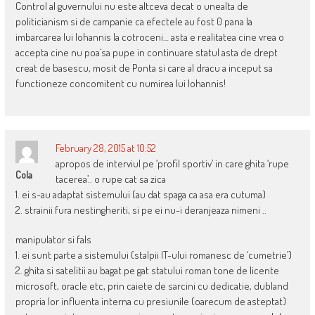
Control al guvernului nu este altceva decat o unealta de
politicianism si de campanie ca efectele au fost 0 pana la
imbarcarea lui Iohannis la cotroceni… asta e realitatea cine vrea o
accepta cine nu poa`sa pupe in continuare statul asta de drept
creat de basescu, mosit de Ponta si care al dracu a inceput sa
functioneze concomitent cu numirea lui Iohannis!
February 28, 2015 at 10:52
apropos de interviul pe ‘profil sportiv’ in care ghita ‘rupe
Cola
tacerea’.. o rupe cat sa zica
1. ei s-au adaptat sistemului (au dat spaga ca asa era cutuma)
2. strainii fura nestingheriti, si pe ei nu-i deranjeaza nimeni ..
manipulator si fals
1. ei sunt parte a sistemului (stalpii IT-ului romanesc de ‘cumetrie’)
2. ghita si satelitii au bagat pe gat statului roman tone de licente
microsoft, oracle etc, prin caiete de sarcini cu dedicatie, dubland
propria lor influenta interna cu presiunile (oarecum de asteptat)