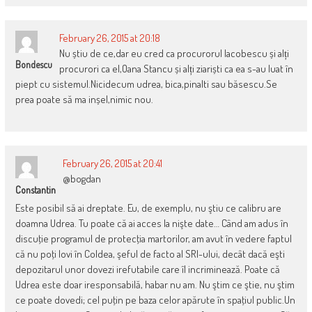
February 26, 2015 at 20:18
Nu știu de ce,dar eu cred ca procurorul Iacobescu și alți
Bondescu
procurori ca el,Oana Stancu și alți ziariști ca ea s-au luat în
piept cu sistemul.Nicidecum udrea, bica,pinalti sau băsescu.Se
prea poate să ma inșel,nimic nou.
February 26, 2015 at 20:41
@bogdan
Constantin
Este posibil să ai dreptate. Eu, de exemplu, nu ştiu ce calibru are
doamna Udrea. Tu poate că ai acces la nişte date… Când am adus în
discuţie programul de protecţia martorilor, am avut în vedere faptul
că nu poţi lovi în Coldea, şeful de facto al SRI-ului, decât dacă eşti
depozitarul unor dovezi irefutabile care îl incriminează. Poate că
Udrea este doar iresponsabilă, habar nu am. Nu ştim ce ştie, nu ştim
ce poate dovedi; cel puţin pe baza celor apărute în spaţiul public.Un