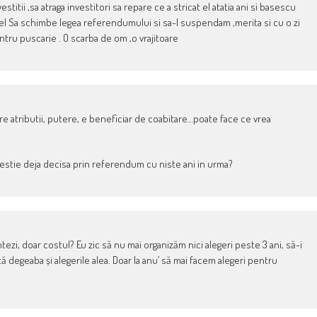
titii ,sa atraga investitori sa repare ce a stricat el atatia ani si basescu
el Sa schimbe legea referendumului si sa-l suspendam ,merita si cu o zi
entru puscarie . O scarba de om ,o vrajitoare
e atributii, putere, e beneficiar de coabitare…poate face ce vrea
stie deja decisa prin referendum cu niste ani in urma?
tezi, doar costul? Eu zic să nu mai organizăm nici alegeri peste 3 ani, să-i
degeaba și alegerile alea. Doar la anu’ să mai facem alegeri pentru