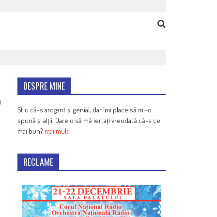
DESPRE MINE
9
Știu că-s arogant și genial, dar îmi place să mi-o
spună și alții. Oare o să mă iertați vreodată că-s cel
mai bun?
mai mult
RECLAME