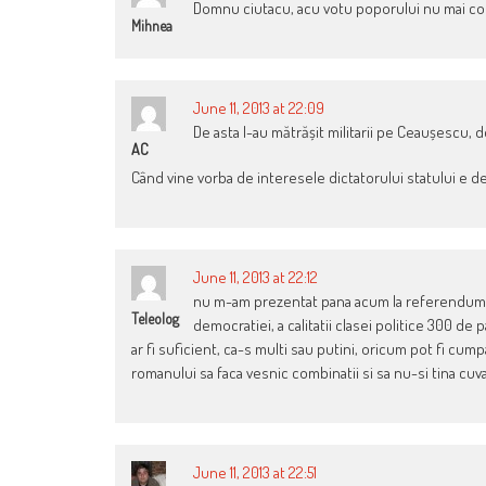
Domnu ciutacu, acu votu poporului nu mai c
Mihnea
June 11, 2013 at 22:09
De asta l-au mătrășit militarii pe Ceaușescu, 
AC
Când vine vorba de interesele dictatorului statului e
June 11, 2013 at 22:12
nu m-am prezentat pana acum la referendumuri
Teleolog
democratiei, a calitatii clasei politice 300 de 
ar fi suficient, ca-s multi sau putini, oricum pot fi cump
romanului sa faca vesnic combinatii si sa nu-si tina cuv
June 11, 2013 at 22:51