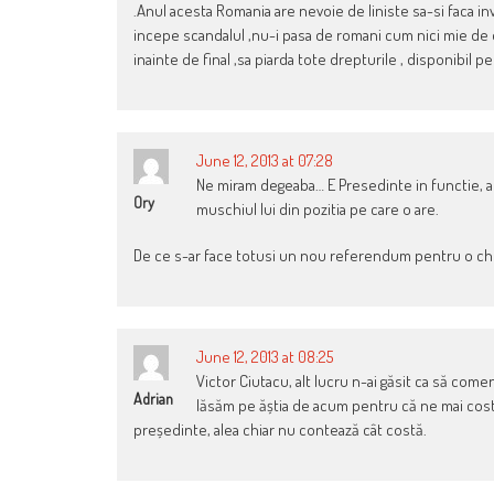
.Anul acesta Romania are nevoie de liniste sa-si faca inves
incepe scandalul ,nu-i pasa de romani cum nici mie de 
inainte de final ,sa piarda tote drepturile , disponibil p
June 12, 2013 at 07:28
Ne miram degeaba… E Presedinte in functie, ar
Ory
muschiul lui din pozitia pe care o are.
De ce s-ar face totusi un nou referendum pentru o che
June 12, 2013 at 08:25
Victor Ciutacu, alt lucru n-ai găsit ca să comen
Adrian
lăsăm pe ăștia de acum pentru că ne mai costă 
președinte, alea chiar nu contează cât costă.