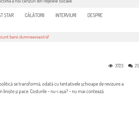
victimă a noi cenzuri din rețelele sociale
T STAR
CĂLĂTORII
INTERVIURI
DESPRE
i sunt banii dumneavoastră!
3723
2
politică se transformă, odată cu tentativele șchioape de revizuire a
 liniște și pace. Costurile – nu-i așa? – nu mai contează.