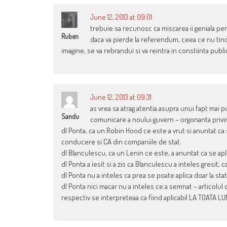
June 12, 2013 at 09:01
trebuie sa recunosc ca miscarea ii geniala pent
Ruben
daca va pierde la referendum, ceea ce nu tind
imagine, se va rebrandui si va reintra in constiinta public
June 12, 2013 at 09:31
as vrea sa atrag atentia asupra unui fapt mai p
Sandu
comunicare a noului guvern – orgonanta privin
dl Ponta, ca un Robin Hood ce este a vrut si anuntat ca
conducere si CA din companiile de stat.
dl Blanculescu, ca un Lenin ce este, a anuntat ca se aplic
dl Ponta a iesit si a zis ca Blanculescu a inteles gresit, ca
dl Ponta nu a inteles ca prea se poate aplica doar la sta
dl Ponta nici macar nu a inteles ce a semnat – articolul d
respectiv se interpreteaa ca fiind aplicabil LA TOATA L