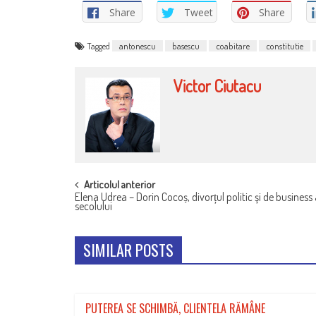
Share
Tweet
Share
Tagged
antonescu
basescu
coabitare
constitutie
Victor Ciutacu
POST
Articolul anterior
Elena Udrea – Dorin Cocoș, divorțul politic şi de business 
NAVIGATION
secolului
SIMILAR POSTS
PUTEREA SE SCHIMBĂ, CLIENTELA RĂMÂNE