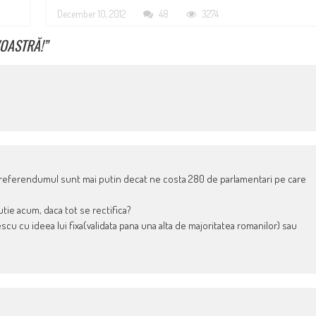
December 10, 2012
48
3274
VOASTRĂ!
”
 referendumul sunt mai putin decat ne costa 280 de parlamentari pe care
utie acum, daca tot se rectifica?
scu cu ideea lui fixa(validata pana una alta de majoritatea romanilor) sau