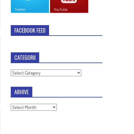
FACEBOOK FEED
CATEGORII
Categorii
ARHIVE
Arhive