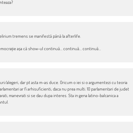
onteaza?
delirium tremens se manifestă până la afterlife.
 democrație așa că show-ul continuă… continuă… continuă…
/alegeri, dar pt asta m-as duce. Oricum o iei si o argumentezi cu teoria
parlamentari ar fi arhisuficienti, daca nu prea multi. 10 parlamentari de judet
arati, manevrati si se dau dupa interes. Sta in gena latino-balcanica a
antul.