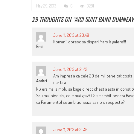
May 29, 2013
6
3281
29 THOUGHTS ON “
AICI SUNT BANII DUMNEA
June 11, 2013 at 20:48
Romanii doresc sa dispari!Mars la galere!!!
Emi
June 11, 2013 at 21:42
Am impresia ca cele 20 de milioane cat costa
Andrei
i-ar taia.
Nu era mai simplu sa bage direct chestia asta in constit
Sau mai bine zis, ce e mai grav? Ca se ambitioneaza Base
ca Parlamentul se ambitioneaza sa nu o respecte?
June 11, 2013 at 21:46