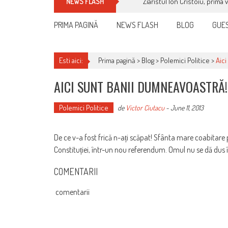
Ziaristul Ion Cristoiu, prima 
NEWS FLASH
PRIMA PAGINĂ
NEWS FLASH
BLOG
GUES
Esti aici:
Prima pagină >
Blog
>
Polemici Politice
>
Aic
AICI SUNT BANII DUMNEAVOASTRĂ!
Polemici Politice
de
Victor Ciutacu
-
June 11, 2013
De ce v-a fost frică n-ați scăpat! Sfânta mare coabitare 
Constituției, într-un nou referendum. Omul nu se dă dus în
COMENTARII
comentarii