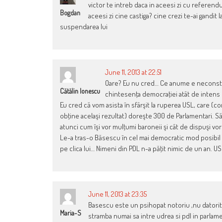
victor te intreb daca in aceesi zi cu referend
Bogdan
aceesi zi cine castiga? cine crezi te-ai gandit
suspendarea lui
June 11, 2013 at 22:51
Oare? Eu nu cred… Ce anume e neconsti
Cătălin Ionescu
chintesenţa democraţiei atât de intens c
Eu cred că vom asista în sfârşit la ruperea USL, care (c
obţine acelaşi rezultat) doreşte 300 de Parlamentari. 
atunci cum îşi vor mulţumi baroneii şi cât de dispuşi vor
Le-a tras-o Băsescu în cel mai democratic mod posibil inc
pe clica lui… Nimeni din PDL n-a păţit nimic de un an. U
June 11, 2013 at 23:35
Basescu este un psihopat notoriu ,nu datorit
Maria-S
stramba numai sa intre udrea si pdl in parlam