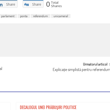
0
Total
Share
Share
Shares
parlament
ponta
referendum
unicameral
Urmatorul articol
al
Explicație simplistă pentru referendu
DECALOGUL UNEI PRĂBUŞIRI POLITICE