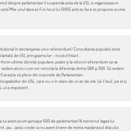
umul despre parlamentari il suspenda astia de la USL si organizeaza in
 la asta?Mie unul daca as fi in locul lui GHISE asta as face as propune acuma
tuţional în declanşarea unui referendum? Consultarea populară este
lamată de USL prin goarna lor – trustul Intact.
onform ultimei dorinţe populare; poate şi la viitorul referendum se va
Să vedem atunci cum vor renunţa la diferenţa dintre 588 şi 300. Să vedem
 fi aceştia să plece din scaunele de Parlamentari.
apabililor din USL, care nu-s în stare de un an de zile ‘să-l facă’, pe el şi
SL-ul e impotent!…
a lui avem acum aproape 600 de parlamentari?A mentinut legea lui
ent ,zau , iarasi crede ca nu avem tinere de minte,maidanezul dracului