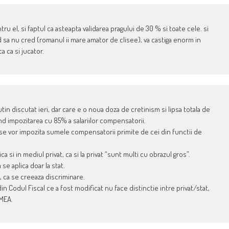
ru el, si faptul ca asteapta validarea pragului de 30 % si toate cele. si
 sa nu cred (romanul ii mare amator de clisee), va castiga enorm in
a ca si jucator.
utin discutat ieri, dar care e o noua doza de cretinism si lipsa totala de
d impozitarea cu 85% a salariilor compensatorii.
 se vor impozita sumele compensatorii primite de cei din functii de
a si in mediul privat, ca si la privat “sunt multi cu obrazul gros”.
 se aplica doar la stat.
t, ca se creeaza discriminare.
in Codul Fiscal ce a fost modificat nu face distinctie intre privat/stat,
UMEA.