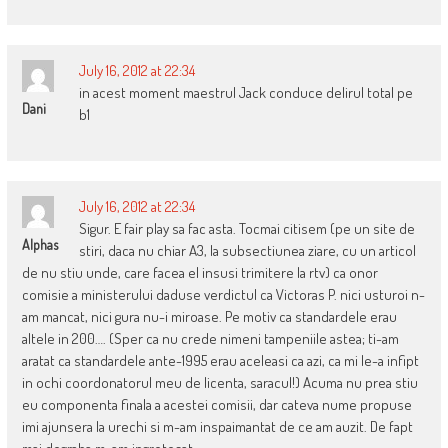
July 16, 2012 at 22:34
in acest moment maestrul Jack conduce delirul total pe
Dani
b1
July 16, 2012 at 22:34
Sigur. E fair play sa fac asta. Tocmai citisem (pe un site de
Alphas
stiri, daca nu chiar A3, la subsectiunea ziare, cu un articol
de nu stiu unde, care facea el insusi trimitere la rtv) ca onor
comisie a ministerului daduse verdictul ca Victoras P. nici usturoi n-
am mancat, nici gura nu-i miroase. Pe motiv ca standardele erau
altele in 200…. (Sper ca nu crede nimeni tampeniile astea; ti-am
aratat ca standardele ante-1995 erau aceleasi ca azi, ca mi le-a infipt
in ochi coordonatorul meu de licenta, saracul!) Acuma nu prea stiu
eu componenta finala a acestei comisii, dar cateva nume propuse
imi ajunsera la urechi si m-am inspaimantat de ce am auzit. De fapt