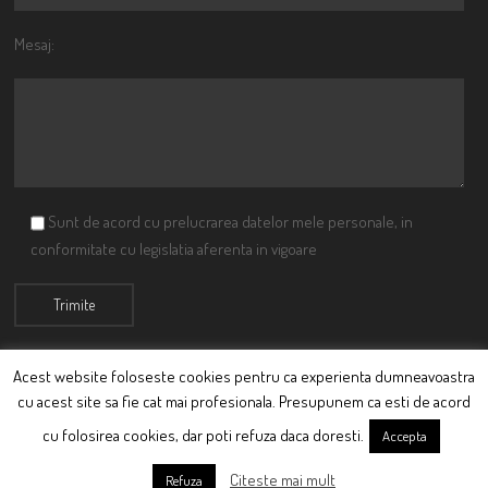
Mesaj:
Sunt de acord cu prelucrarea datelor mele personale, in
conformitate cu legislatia aferenta in vigoare
Acest website foloseste cookies pentru ca experienta dumneavoastra
cu acest site sa fie cat mai profesionala. Presupunem ca esti de acord
© Ciutacu 2015 Parte a Imperiului Ciutacesc.
cu folosirea cookies, dar poti refuza daca doresti.
Accepta
Powered By
Scriptics
Citeste mai mult
Refuza