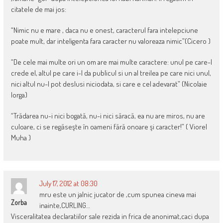
citatele de mai jos:
“Nimic nu e mare , daca nu e onest, caracterul fara intelepciune
poate mult, dar inteligenta fara caracter nu valoreaza nimic”(Cicero )
“De cele mai multe ori un om are mai multe caractere: unul pe care-l
crede el, altul pe care i-l da publicul si un al treilea pe care nici unul,
nici altul nu-l pot deslusi niciodata, si care e cel adevarat” (Nicolaie
Iorga)
“Trădarea nu-i nici bogată, nu-i nici săracă, ea nu are miros, nu are
culoare, ci se regăseşte în oameni fără onoare şi caracter!” ( Viorel
Muha )
July 17, 2012 at 08:30
mru este un jalnic jucator de ,cum spunea cineva mai
Zorba
inainte,CURLING…
Visceralitatea declaratiilor sale rezida in frica de anonimat,caci dupa