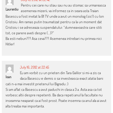
Pentru cei care nu stiau sau nu au stomac sa urmareasca
Laurentiu
asemenea mizerii, va informez ca in seara asta Traian
Basescu a fost invitat la B1 TV unde a avut un monolog (sic!) cu Ion
Cristoiu. Am ramas putin traumatizat pentru ca la un moment dat
Cristoiu i se adreseaza suspendatului: “dumneavoastra care stiti
tot, ce parere aveti despre (…)?”
Ba esti nebun??? Asa ceva??? Asemenea intrebari nu primea nici
Hitler!
July 16, 2012 at 22:45
Eu am vorbit cu un prieten din Tara Galilor si mi-a zis ca
Ioan
daca Basescu e demis o sa investeasca exact atatia bani
cati n-a mai investit prietenul lui Bigradu.:)
Si am aflat ca Basescu a avut paduchi in clasa a 3 a. Asta asa ca tot
vorbesc altii despre repetenti. Ba daca repeti anul la facultate nu
inseamna neaparat ca ai fost prost. Poate insemna ca anul ala ai avut
alta treaba mai importanta.