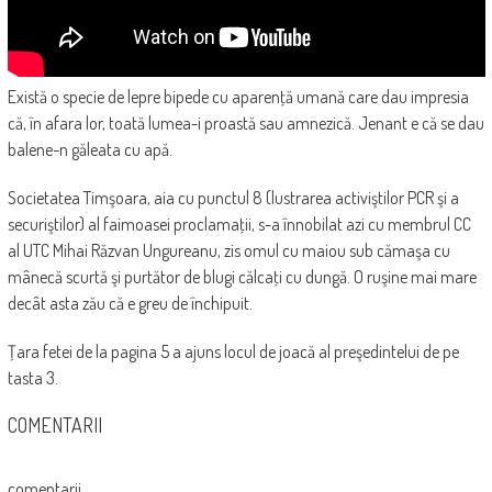
Există o specie de lepre bipede cu aparenţă umană care dau impresia
că, în afara lor, toată lumea-i proastă sau amnezică. Jenant e că se dau
balene-n găleata cu apă.
Societatea Timşoara, aia cu punctul 8 (lustrarea activiştilor PCR şi a
securiştilor) al faimoasei proclamaţii, s-a înnobilat azi cu membrul CC
al UTC Mihai Răzvan Ungureanu, zis omul cu maiou sub cămaşa cu
mânecă scurtă şi purtător de blugi călcaţi cu dungă. O ruşine mai mare
decât asta zău că e greu de închipuit.
Ţara fetei de la pagina 5 a ajuns locul de joacă al preşedintelui de pe
tasta 3.
COMENTARII
comentarii