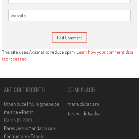
This site uses Akismet to reduce spam.
Learn how your comment data
is processed
.
ARTICOLE RECENTE:
CE-MI PLACE:
Orban duce PNL la groapa pe
mana.ciutacu.ro
muzica #Rezist
Taranu’ de Badea
March 19, 2019
Rares versus Mandachi sau
Confruntarea Titanilor