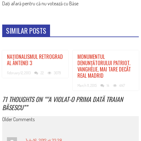
Daţi afară pentru că nu votează cu Băse
SIMILAR POSTS
NAŢIONALISMUL RETROGRAD
MONUMENTUL
AL ANTENEI 3
DENUNȚĂTORULUI PATRIOT.
VANGHELIE, MAI TARE DECÂT
February 12, 2013
22
3079
REAL MADRID
March 11, 2015
14
4147
71 THOUGHTS ON “
“A VIOLAT-O PRIMA DATĂ TRAIAN
BĂSESCU”
”
COMMENT
Older Comments
NAVIGATION
July 16, 2012 at 22:28