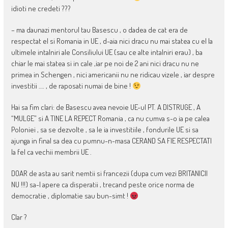
idioti ne credeti ???
– ma daunazi mentorul tau Basescu , o dadea de cat era de
respectat el si Romania in UE , d-aia nici dracu nu mai statea cu el la
ultimele intalniri ale Consiliului UE (sau ce alte intalniri erau) , ba
chiar le mai statea si in cale ,iar pe noi de 2 ani nici dracu nu ne
primea in Schengen , nici americanii nu ne ridicau vizele , iar despre
investitii …. , de raposati numai de bine !
Hai sa fim clari: de Basescu avea nevoie UE-ul PT. A DISTRUGE , A
“MULGE” si A TINE LA REPECT Romania , ca nu cumva s-o ia pe calea
Poloniei , sa se dezvolte , sa le ia investitiile , fondurile UE si sa
ajunga in final sa dea cu pumnu-n-masa CERAND SA FIE RESPECTATI
la fel ca vechii membrii UE .
DOAR de asta au sarit nemtii si francezii (dupa cum vezi BRITANICII
NU !!!) sa-l apere ca disperatii , trecand peste orice norma de
democratie , diplomatie sau bun-simt !
Clar ?