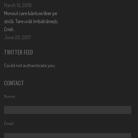
March 15, 2019
Moroiul care bântuie liber pe
sticlă. Tare urât îmbătrânești,
Cristi….
June 20, 2017
TWITTER FEED
Could not authenticate you.
CONTACT
Nume:
Email: