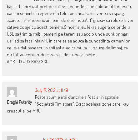
basist.L-am vazut pret de cateva secunde si pe colonelul turcescu,
dar am schimbat repede din telecomanda ca imi venea sa sparg
aparatul, si sincer nu am bani de unul nou.Ar fi grozav sa ruleze la voi
cateva colaje cu acesti oameni.Sincer si eu le-as sugera celor de la
USL sa trimita naibii oameni pe teren, sau acolo unde sunt primari
usl isti sa faca intalniri, in care sa se aduca la cunostiinta oamenilor
ce le-a dat basescu in anii astia, adica multa ….. scuze de limbaj, ca
nu toti au copii, rude care sa ii destupe la minte.
AMR – 13 JOS BASESCU.
July 17, 2012 at 11:49
Poate acum e mai clar cine a fost si in spatele
Draghi Puterity
“Societatii Timisoara”. Exact aceleasi zone care l-au
crescut si pe MRU.
July 18, 2012 at 15:13