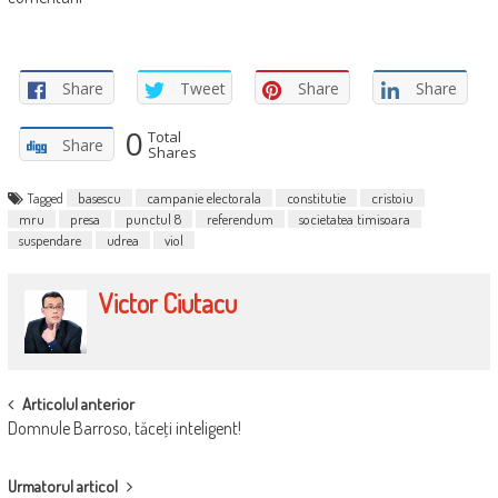
Share
Tweet
Share
Share
0
Total
Share
Shares
Tagged
basescu
campanie electorala
constitutie
cristoiu
mru
presa
punctul 8
referendum
societatea timisoara
suspendare
udrea
viol
Victor Ciutacu
POST
Articolul anterior
Domnule Barroso, tăceţi inteligent!
NAVIGATION
Urmatorul articol