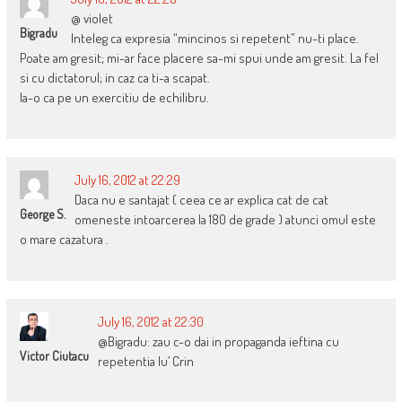
@ violet
Bigradu
Inteleg ca expresia “mincinos si repetent” nu-ti place.
Poate am gresit; mi-ar face placere sa-mi spui unde am gresit. La fel
si cu dictatorul; in caz ca ti-a scapat.
Ia-o ca pe un exercitiu de echilibru.
July 16, 2012 at 22:29
Daca nu e santajat ( ceea ce ar explica cat de cat
George S.
omeneste intoarcerea la 180 de grade ) atunci omul este
o mare cazatura .
July 16, 2012 at 22:30
@Bigradu: zau c-o dai in propaganda ieftina cu
Victor Ciutacu
repetentia lu’ Crin