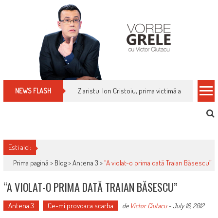
Skip
to
content
Ziaristul Ion Cristoiu, prima victimă a noi cenzuri 
NEWS FLASH
Esti aici:
Prima pagină >
Blog
>
Antena 3
>
“A violat-o prima dată Traian Băsescu”
“A VIOLAT-O PRIMA DATĂ TRAIAN BĂSESCU”
Antena 3
Ce-mi provoaca scarba
de
Victor Ciutacu
-
July 16, 2012