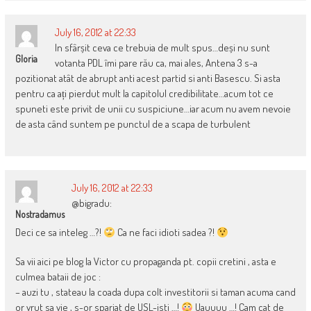
July 16, 2012 at 22:33
In sfârșit ceva ce trebuia de mult spus…deși nu sunt
Gloria
votanta PDL îmi pare rău ca, mai ales, Antena 3 s-a
pozitionat atât de abrupt anti acest partid si anti Basescu. Si asta
pentru ca ați pierdut mult la capitolul credibilitate…acum tot ce
spuneti este privit de unii cu suspiciune…iar acum nu avem nevoie
de asta când suntem pe punctul de a scapa de turbulent
July 16, 2012 at 22:33
@bigradu:
Nostradamus
Deci ce sa inteleg …?!
Ca ne faci idioti sadea ?!
Sa vii aici pe blog la Victor cu propaganda pt. copii cretini , asta e
culmea bataii de joc :
– auzi tu , stateau la coada dupa colt investitorii si taman acuma cand
or vrut sa vie , s-or spariat de USL-isti …!
Uauuuu …! Cam cat de