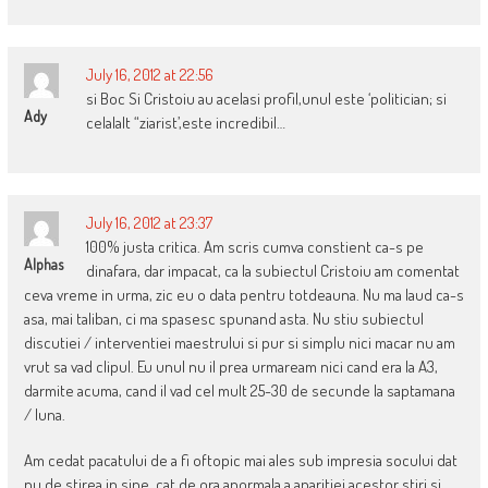
July 16, 2012 at 22:56
si Boc Si Cristoiu au acelasi profil,unul este ‘politician; si
Ady
celalalt “ziarist’,este incredibil…
July 16, 2012 at 23:37
100% justa critica. Am scris cumva constient ca-s pe
Alphas
dinafara, dar impacat, ca la subiectul Cristoiu am comentat
ceva vreme in urma, zic eu o data pentru totdeauna. Nu ma laud ca-s
asa, mai taliban, ci ma spasesc spunand asta. Nu stiu subiectul
discutiei / interventiei maestrului si pur si simplu nici macar nu am
vrut sa vad clipul. Eu unul nu il prea urmaream nici cand era la A3,
darmite acuma, cand il vad cel mult 25-30 de secunde la saptamana
/ luna.
Am cedat pacatului de a fi oftopic mai ales sub impresia socului dat
nu de stirea in sine, cat de ora anormala a aparitiei acestor stiri si