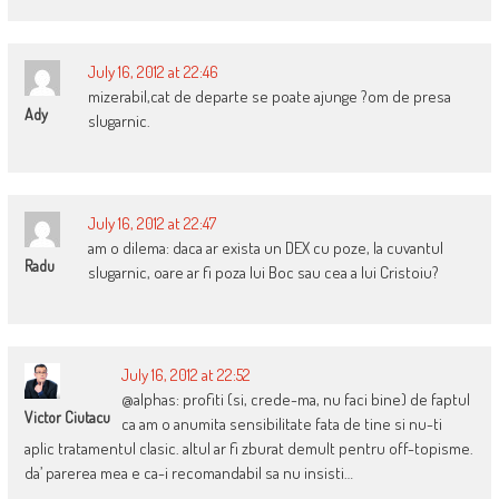
July 16, 2012 at 22:46
mizerabil,cat de departe se poate ajunge ?om de presa
Ady
slugarnic.
July 16, 2012 at 22:47
am o dilema: daca ar exista un DEX cu poze, la cuvantul
Radu
slugarnic, oare ar fi poza lui Boc sau cea a lui Cristoiu?
July 16, 2012 at 22:52
@alphas: profiti (si, crede-ma, nu faci bine) de faptul
Victor Ciutacu
ca am o anumita sensibilitate fata de tine si nu-ti
aplic tratamentul clasic. altul ar fi zburat demult pentru off-topisme.
da’ parerea mea e ca-i recomandabil sa nu insisti…