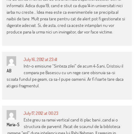
informatii. Adica dupa 19, cand e stiut ca dupa 14 in universitati nici
iarba nu creste… Idea mea este ca evenimentele se precipita al
naibii de tare. Mult prea tare pentru cat de alert pot fi gestionate si
digerate adecvat. Si, de asta, cred ca aceste intamplari nu vor
produce pana la urma nici un invingator, dar vor face victime.
July 16, 2012 at 23:41
Intr-o emisiune “Sinteza zilei” de acum 4-5 ani, Cristoiu il
AB
compara pe Basescu cu un rege care obisnuia sa-si
scoata fundul pe geam, ca sa-l pupe oamenii. Ar fi foarte tare daca
ati gasi fragmentul.
July 17, 2012 at 00:23
Este greu sa ramai vertical cand iti plac banii ,cand ai o
Maria-S
structura de parvenit .Pacat de scaunul de la bibloteca
,ramane “gol” dupa intelepciunea lui Rabi Nahman. Il regasim in