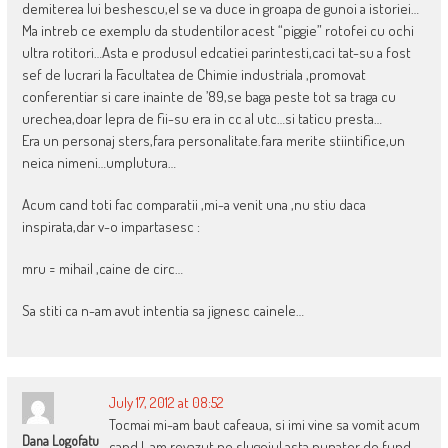
demiterea lui beshescu,el se va duce in groapa de gunoi a istoriei…
Ma intreb ce exemplu da studentilor acest “piggie” rotofei cu ochi
ultra rotitori…Asta e produsul edcatiei parintesti,caci tat-su a fost
sef de lucrari la Facultatea de Chimie industriala ,promovat
conferentiar si care inainte de ’89,se baga peste tot sa traga cu
urechea,doar lepra de fii-su era in cc al utc…si taticu presta…
Era un personaj sters,fara personalitate.fara merite stiintifice,un
neica nimeni…umplutura…
Acum cand toti fac comparatii ,mi-a venit una ,nu stiu daca
inspirata,dar v-o impartasesc :
mru = mihail ,caine de circ…
Sa stiti ca n-am avut intentia sa jignesc cainele…
July 17, 2012 at 08:52
Tocmai mi-am baut cafeaua, si imi vine sa vomit acum
Dana Logofatu
cand l-am revazut pe slugoiul asta pupator de fund