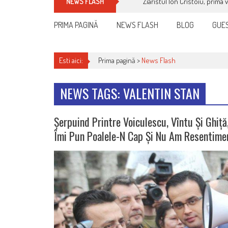
Ziaristul Ion Cristoiu, prima 
NEWS FLASH
PRIMA PAGINĂ
NEWS FLASH
BLOG
GUES
Esti aici:
Prima pagină >
News Flash
NEWS TAGS: VALENTIN STAN
Șerpuind Printre Voiculescu, Vîntu Și Ghiț
Îmi Pun Poalele-N Cap Și Nu Am Resentime