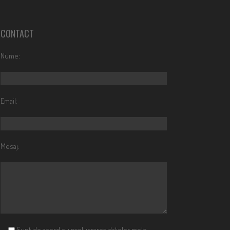
CONTACT
Nume:
Email:
Mesaj:
Sunt de acord cu prelucrarea datelor mele