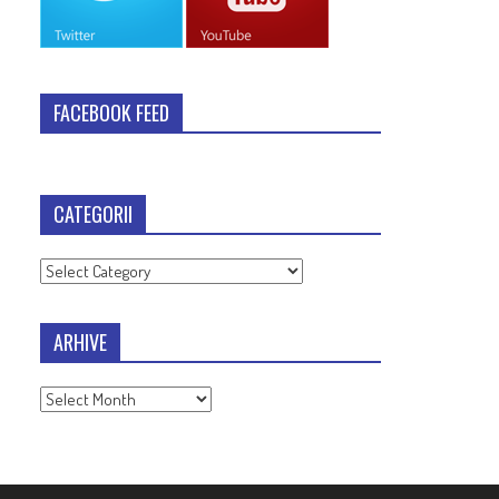
FACEBOOK FEED
CATEGORII
Categorii
ARHIVE
Arhive