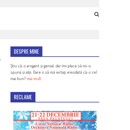
DESPRE MINE
Știu că-s arogant și genial, dar îmi place să mi-o
spună și alții. Oare o să mă iertați vreodată că-s cel
mai bun?
mai mult
RECLAME