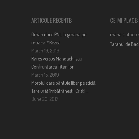
ARTICOLE RECENTE:
CE-MI PLACE:
Orban duce PNL la groapa pe
mana.ciutacu.
muzica #Rezist
Taranu’ de Ba
March 19, 2019
Rares versus Mandachi sau
Confruntarea Titanilor
March 15, 2019
Moroiul care bântuie liber pe sticlă.
Tare urât îmbătrânești, Cristi….
June 20, 2017