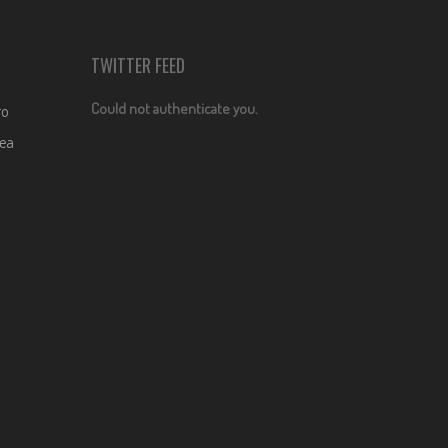
TWITTER FEED
Could not authenticate you.
ro
dea