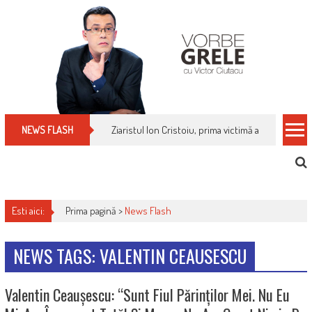
Skip
to
content
Ziaristul Ion Cristoiu, prima victimă a noi cenzuri 
NEWS FLASH
Esti aici:
Prima pagină >
News Flash
NEWS TAGS: VALENTIN CEAUSESCU
Valentin Ceaușescu: “Sunt Fiul Părinților Mei. Nu Eu