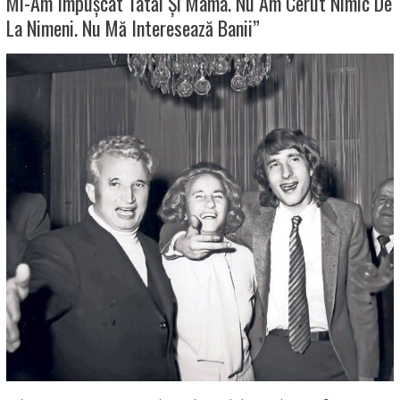
Mi-Am Împușcat Tatăl Și Mama. Nu Am Cerut Nimic De
La Nimeni. Nu Mă Interesează Banii”