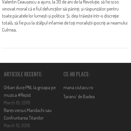
Valentin Ceaușescu a ajuns, la 30 de ani de la Revoluție, să fie scos
vinovat moral că e fiul defuncților săi părinți; și răspunzător pentru
toate păcatele lor lumești și politice. Și, deși trăiește într-o discreție
totală, să fie pus la stâlpul infamiei de toți moraliștii ipocriți ai neamului.
Culmea,
ARTICOLE RECENTE:
CE-MI PLACE:
Orban duce PNL la groapa pe
mana.ciutacu.ro
muzica #Rezist
Taranu’ de Badea
March 19, 2019
Rares versus Mandachi sau
Confruntarea Titanilor
March 15, 2019