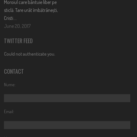
Moroiul care bântuie liber pe
sticlă. Tare urât îmbătrânești,
Cristi….
June 20, 2017
TWITTER FEED
Could not authenticate you.
CONTACT
Nume:
Email: