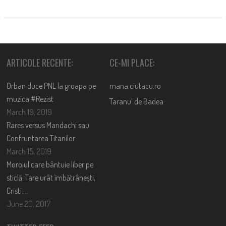
ARTICOLE RECENTE:
CE-MI PLACE:
Orban duce PNL la groapa pe
mana.ciutacu.ro
muzica #Rezist
Taranu’ de Badea
March 19, 2019
Rares versus Mandachi sau
Confruntarea Titanilor
March 15, 2019
Moroiul care bântuie liber pe
sticlă. Tare urât îmbătrânești,
Cristi….
June 20, 2017