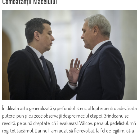
Combatanții Măcelului
În dileala asta generalizată și pe fondul isteric al luptei pentru adevărata
putere, pun și eu zece observații despre meciul etapei. Grindeanu se
revoltă, pe bună dreptate, că îl evaluează Vâlcov; penalul, pedelistul, mă
rog, tot tacâmul. Dar nu l-am auzit să fie revoltat, la fel de legitim, că a