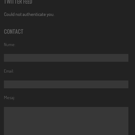
TWITTER FEED
Could not authenticate you.
CONTACT
Nume:
Email:
Mesaj: