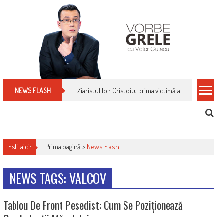
Skip
to
content
Ziaristul Ion Cristoiu, prima victimă a noi cenzuri 
NEWS FLASH
Esti aici:
Prima pagină >
News Flash
NEWS TAGS: VALCOV
Tablou De Front Pesedist: Cum Se Poziționează