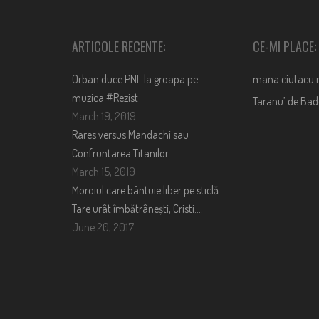
ARTICOLE RECENTE:
CE-MI PLACE:
Orban duce PNL la groapa pe
mana.ciutacu.
muzica #Rezist
Taranu’ de Ba
March 19, 2019
Rares versus Mandachi sau
Confruntarea Titanilor
March 15, 2019
Moroiul care bântuie liber pe sticlă.
Tare urât îmbătrânești, Cristi….
June 20, 2017