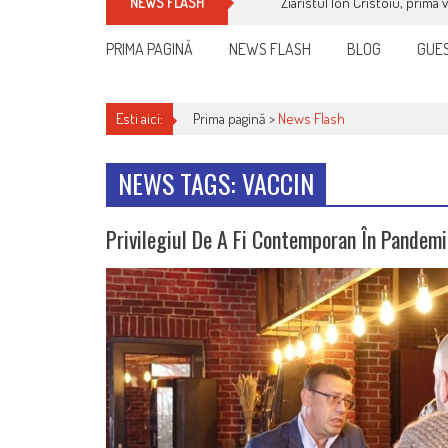
Ziaristul Ion Cristoiu, prima 
NEWS FLASH
PRIMA PAGINĂ
NEWS FLASH
BLOG
GUES
Esti aici:
Prima pagină >
News Flash
NEWS TAGS: VACCIN
Privilegiul De A Fi Contemporan În Pandemi