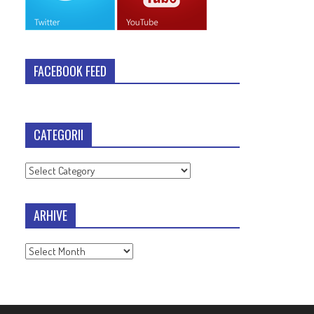
FACEBOOK FEED
CATEGORII
Categorii
ARHIVE
Arhive