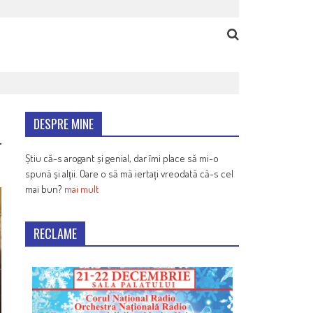
DESPRE MINE
Știu că-s arogant și genial, dar îmi place să mi-o
spună și alții. Oare o să mă iertați vreodată că-s cel
mai bun?
mai mult
RECLAME