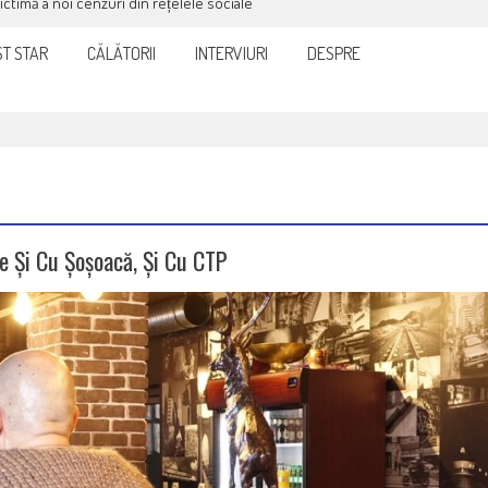
victimă a noi cenzuri din rețelele sociale
T STAR
CĂLĂTORII
INTERVIURI
DESPRE
e Și Cu Șoșoacă, Și Cu CTP