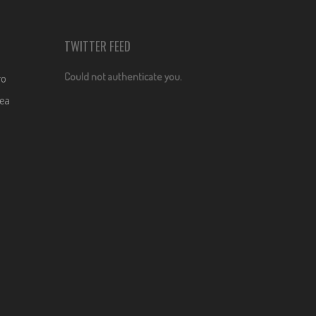
TWITTER FEED
Could not authenticate you.
ro
dea