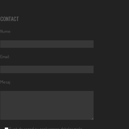
CONTACT
Nume:
Email:
Mesaj:
Sunt de acord cu prelucrarea datelor mele